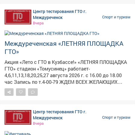
Участникам объяснили весь путь к получению
заветного знака отличия: - Регистрация на
Центр тестирования ГТО г.
официальном сайте gto.ru. - Получение медицинского
Междуреченск
Спорт и туризм
допуска. - Выбор ближайшего центра тестирования. -
Вчера
Выполнение нормативов комплекса ГТО. -
Торжественное получение знака отличия. Подобные
акции являются важной частью программы по
Междуреченская «ЛЕТНЯЯ ПЛОЩАДКА
популяризации Всероссийского физкультурно-
ГТО»
спортивного комплекса «Готов к труду и обороне»
(ГТО) и приобщению молодёжи к здоровому образу
Акция «Лето с ГТО в Кузбассе!» «ЛЕТНЯЯ ПЛОЩАДКА
жизни. Для получения более детальной информации о
ГТО» стадион «Томусинец» работает-
графике работы центров тестирования и расписании
4,6,11,13,18,20,25,27 августа 2026 г. с 16.00 до 18.00
выполнения нормативов можно обратиться в центры
час Запись по т.4-00-79 ЖДЕМ ВСЕХ ЖЕЛАЮЩИХ
тестирования города Новокузнецка!
ВЫПОЛНИТЬ НОРМАТИВЫ комплекса ГТО ПРОВЕДИ
ВЕЧЕР С ПОЛЬЗОЙ ДЛЯ ЗДОРОВЬЯ!
Центр тестирования ГТО г.
Междуреченск
Спорт и туризм
Вчера