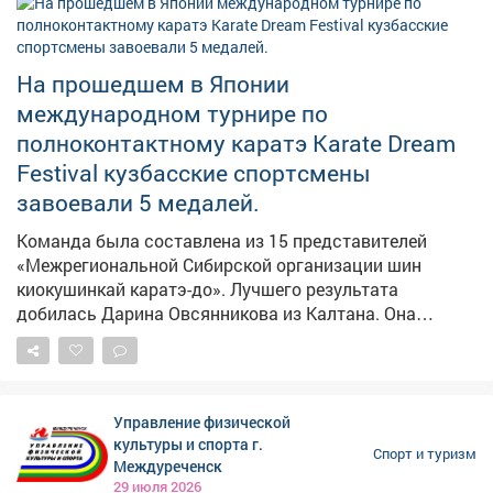
Есть вопросы? Звоните: 8 (38475) 2-10-09. До встречи
на старте! #шахтерскоебратство
На прошедшем в Японии
международном турнире по
полноконтактному каратэ Karate Dream
Festival кузбасские спортсмены
завоевали 5 медалей.
Команда была составлена из 15 представителей
«Межрегиональной Сибирской организации шин
киокушинкай каратэ-до». Лучшего результата
добилась Дарина Овсянникова из Калтана. Она
боролась за награды в весовой категории до 45 кг и
стала чемпионкой. #новости10канала
Управление физической
культуры и спорта г.
Спорт и туризм
Междуреченск
29 июля 2026