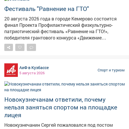
Фестиваль "Равнение на ГТО"
20 августа 2026 года в городе Кемерово состоится
финал Проекта Профилактический физкультурно-
патриотический фестиваль «Равнение на ГТО!»,
победителя грантового конкурса «Движение
Первых-2026». В мероприятии примут участие
победители муниципального этапа проектной
активности из 31 муниципального образования
Кузбасса. Состав команды 6 человек, 3 участника из
АиФ в Кузбассе
числа несовершеннолетних, состоящих на различного
Спорт и туризм
5 августа 2026
вида профилактических учетов и 3 участника из числа
курсантов военно-патриотических клубов и
объединений. Фестиваль начнётся с инструктажа и
разминки с участием Талисманов ГТО. Торжественное
Новокузнечанам ответили, почему
открытие мероприятия станет настоящим
нельзя заняться спортом на площадке
праздником единения и гордости за нашу Родину.
Затем команды примут участие в состязаниях.
лицея
Участники должны будут преодолеть физкультурно-
Новокузнечанин Сергей пожаловался под постом
спортивную и военно-патриотическую полосу