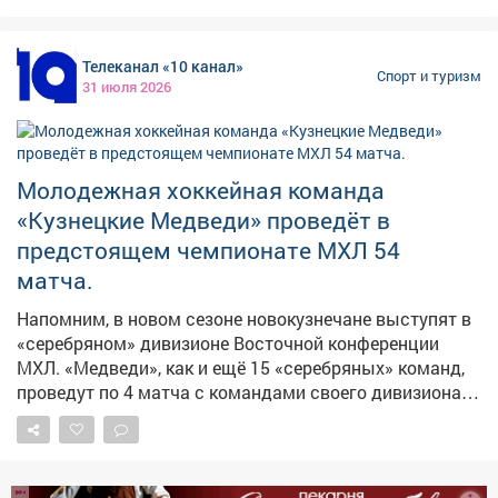
в ММА Малыхин провел 16 поединков: 15 побед, 1
поражение. На счету Рахмани - 6 побед и ни одного
Телеканал «10 канал»
поражения.
Спорт и туризм
31 июля 2026
Молодежная хоккейная команда
«Кузнецкие Медведи» проведёт в
предстоящем чемпионате МХЛ 54
матча.
Напомним, в новом сезоне новокузнечане выступят в
«серебряном» дивизионе Восточной конференции
МХЛ. «Медведи», как и ещё 15 «серебряных» команд,
проведут по 4 матча с командами своего дивизиона,
ещё по 2 - с соперниками из «золотого» своей
конференции, 4 встречи − с западными коллективами
«серебряного» дивизиона. А также - по 4
дополнительных игры, которые нужны, чтобы довести