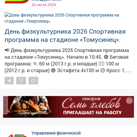
30 июля 2026
День физкультурника 2026 Спортивная
программа на стадионе «Томусинец».
📢 День физкультурника 2026 Спортивная программа
на стадионе «Томусинец». Начало в 10:45. 🟢 Беговая
программа: 🏃 60 м (2013 г.р. и младше) 🏃‍♀️ 100 м
(2012 г.р. и старше) 🔴 Эстафета 4х100 м 🟡 Кросс 1, 2,
3 км 🍼 Забег «Карапузов» (до 3 лет) 🛡 Остальные
дисциплины: 💪 Армрестлинг 🗡 Метание ножа 🎯
Бочча 🎯 Дартс 🏀 Стритбол 🏑Флорбол 🏖 Пляжный
волейбол 🏅 Уголок «ГТО» 🥳 Победителей и призёров
реклама
награждаем призами! Не пропусти главный
спортивный день лета!
Управление физической