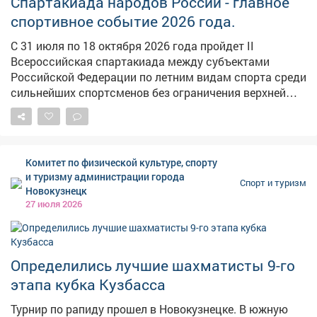
Спартакиада народов России - главное
спортсменов, подготовку которых обеспечивают
свыше 3 200 тренеров, а соревнования будут
спортивное событие 2026 года.
обслуживать более 1 800 спортивных судей. Столицей
С 31 июля по 18 октября 2026 года пройдет II
Спартакиады народов России в 2026 году станет
Всероссийская спартакиада между субъектами
Екатеринбург. Именно здесь 8 августа состоится
Российской Федерации по летним видам спорта среди
торжественная церемония открытия соревнований.
сильнейших спортсменов без ограничения верхней
Следить за новостями, расписанием и результатами
границы возраста - «Спартакиада народов России».
можно на официальных ресурсах Спартакиады: •
Следите за новостями, расписанием соревнований и
сайт: fd-sport.ru/spartakiada; • сообщество во
результатами на официальных информационных
«ВКонтакте»: vk.ru/spartakiada2026; • канал в MAX:
ресурсах Спартакиады: МАХ: max.ru/id77037712...
max.ru/id77037712....
Комитет по физической культуре, спорту
ВКонтакте: vk.ru/spartakiada2026 Официальный сайт:
и туризму администрации города
Спорт и туризм
fd-sport.ru/spartakiada
Новокузнецк
27 июля 2026
Определились лучшие шахматисты 9-го
этапа кубка Кузбасса
Турнир по рапиду прошел в Новокузнецке. В южную