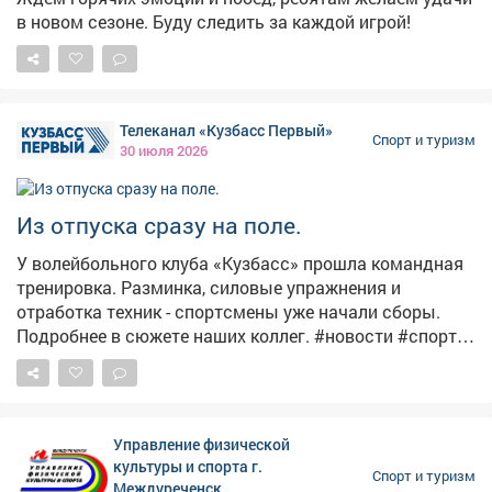
костра, смешные истории и байки - это то, что
в новом сезоне. Буду следить за каждой игрой!
связывает крепче суперклея. Там, вдали от
цивилизации и интернета, все становятся
настоящими. Этот поход показал нам душу Кузбасса -
суровую, дикую, но невыразимо прекрасную. Эхо
таёжного края теперь звучит внутри каждого из нас. ✨
Телеканал «Кузбасс Первый»
Спорт и туризм
Так что...
30 июля 2026
Из отпуска сразу на поле.
У волейбольного клуба «Кузбасс» прошла командная
тренировка. Разминка, силовые упражнения и
отработка техник - спортсмены уже начали сборы.
Подробнее в сюжете наших коллег. #новости #спорт
#тренировк
Управление физической
культуры и спорта г.
Спорт и туризм
Междуреченск