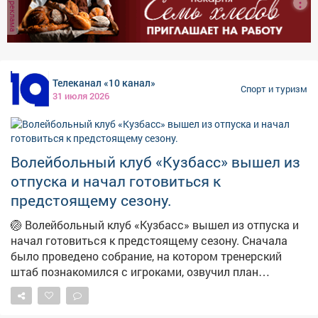
реклама
число матчей до 54. Друг с другом сыграют
соперники равного уровня. Регулярный чемпионат
пройдёт с 6 сентября 2026-го по 22 марта 2027 года. В
нём будут две небольшие паузы - новогодняя и на
Кубок Вызова в феврале. «Кузнецкие Медведи» начнут
Телеканал «10 канал»
«регулярку» 13 сентября домашним поединком против
Спорт и туризм
31 июля 2026
«Мамонтов Югры». #новости10канала
Волейбольный клуб «Кузбасс» вышел из
отпуска и начал готовиться к
предстоящему сезону.
🏐 Волейбольный клуб «Кузбасс» вышел из отпуска и
начал готовиться к предстоящему сезону. Сначала
было проведено собрание, на котором тренерский
штаб познакомился с игроками, озвучил план
предсезонной подготовки и обозначил методы
работы. Напомним, буквально накануне сбора