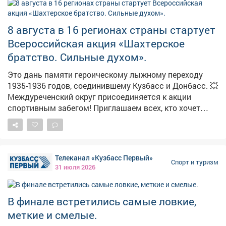
упустите возможность весело и активно провести
время всей семьёй!
8 августа в 16 регионах страны стартует
Всероссийская акция «Шахтерское
братство. Сильные духом».
Это дань памяти героическому лыжному переходу
1935-1936 годов, соединившему Кузбасс и Донбасс. 💥
Междуреченский округ присоединяется к акции
спортивным забегом! Приглашаем всех, кто хочет
отдать дань уважения истории, укрепить здоровье и
зарядиться бодростью в кругу единомышленников.
Ждем семьи с детьми - ограничений по возрасту нет! 8
августа у Мемориала шахтерской славы: • 09:30 -
Телеканал «Кузбасс Первый»
начало сбора гостей; • 10:00 - торжественное
Спорт и туризм
31 июля 2026
открытие; • 10:20 - масс-старт на дистанцию 2 км.
Остались вопросы? Звоните: 8 (38475) 2-10-09.
#шахтерскоебратство
В финале встретились самые ловкие,
меткие и смелые.