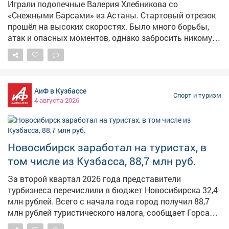
Играли подопечные Валерия Хлебникова со
«Снежными Барсами» из Астаны. Стартовый отрезок
прошёл на высоких скоростях. Было много борьбы,
атак и опасных моментов, однако забросить никому
не удалось. Счёт открыли новокузнечане в начале
второго периода. На 5-ой минуте численное
преимущество реализовал Давид Каличава. За 3,5
минуты до окончания второго периода казахстанцы -
АиФ в Кузбассе
тоже в большинстве - счёт сравняли. Но уже через 20
Спорт и туризм
4 августа 2026
секунд Михаил Гуров вновь вывел «Медведей» вперёд,
а ещё через 40 секунд новокузнечане оторвались на
две шайбы. Отличился Илья Шамов. В начале
заключительной 20-минутки астанинцы сократили
Новосибирск заработал на туристах, в
отставание до минимального, но последнее слово
том числе из Кузбасса, 88,7 млн руб.
осталось за нашими ребятами. Илья Шамов вновь
реализовал большинство, оформил «дубль» и
За второй квартал 2026 года представители
установил окончательный счёт - 4:2 в пользу
турбизнеса перечислили в бюджет Новосибирска 32,4
«Кузнецких Медведей» Во вторник новокузнечане
млн рублей. Всего с начала года город получил 88,7
отдыхают и наблюдают за соперниками. А 5 августа
млн рублей туристического налога, сообщает Горсайт.
«Кузнецкие Медведи» сыграют с «Белыми
Все собранные средства направляют на развитие
Медведями». Накануне челябинцы с минимальным