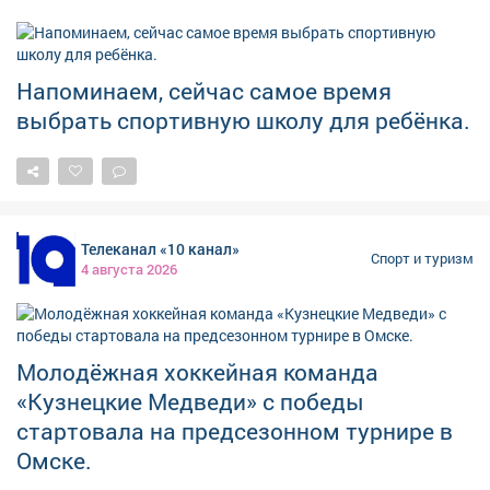
представляют область на всероссийской и
международной аренах. В карточках расскажем об
истории бокса, его особенностях и известных
Напоминаем, сейчас самое время
спортсменах, чьи достижения стали важной частью
выбрать спортивную школу для ребёнка.
спортивной истории Кузбасса.
Телеканал «10 канал»
Спорт и туризм
4 августа 2026
Молодёжная хоккейная команда
«Кузнецкие Медведи» с победы
стартовала на предсезонном турнире в
Омске.