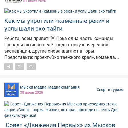
31 июля 2026
Как мы укротили «каменные реки» и
услышали эхо тайги
Ребята, всем привет! 👋 Пока одна часть команды
Гренады активно ведёт подготовку к очередной
экспедиции, другие снова шагают в горы.
Представьте: проект«Эхо таёжного края», команда
отважных юных туристов под присмотром настоящих
гуру-походников Ертышовой С.В. и Стригунова С В.и
сердце - Кузнецкий Алатау. Наша цель? РекаБольшой
Казыр- мощная, полноводная артерия, самый
Мыски Медиа, медиакомпания
крупный приток Томи, и её своенравный сосед -
Спорт и туризм
30 июля 2026
речкаСургас. Места там просто дух захватывают! 🏔️
Это вам не по парку прогуляться. Мы прошли около60
километров! И каждый из них был испытанием. Что
такое курумники? 😅 О, это отдельная песня!
Представьте себе гигантскую каменную реку, которая
Совет «Движения Первых» из Мысков
застыла миллионы лет назад прямо посреди тайги.