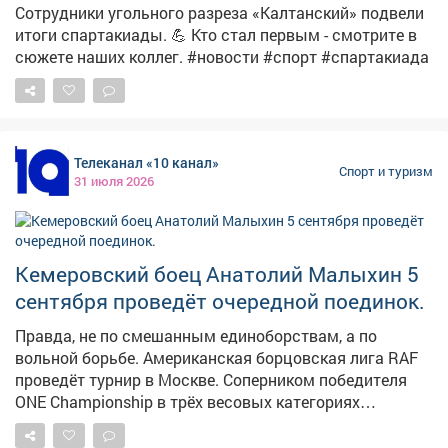
Сотрудники угольного разреза «Калтанский» подвели
итоги спартакиады. 💪 Кто стал первым - смотрите в
сюжете наших коллег. #новости #спорт #спартакиада
Телеканал «10 канал»
Спорт и туризм
31 июля 2026
Кемеровский боец Анатолий Малыхин 5
сентября проведёт очередной поединок.
Правда, не по смешанным единоборствам, а по
вольной борьбе. Американская борцовская лига RAF
проведёт турнир в Москве. Соперником победителя
ONE Championship в трёх весовых категориях
Анатолия Малыхина будет представитель бойцовской
лиги PFL иранец Пуйя Рахмани. Напомним, за карьеру