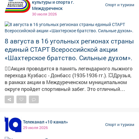
культуры и спорта г.
Спорт и туризм
Междуреченск
30 июля 2026
8 августа в 16 угольных регионах страны
единый СТАРТ Всероссийской акции
«Шахтерское братство. Сильные духом».
🏃‍♀️Акция проводится в память легендарного лыжного
перехода Кузбасс - Донбасс (1935-1936 гг.). 💥Друзья,
в рамках акции в Междуреченском муниципальном
округе пройдет спортивный забег. Это отличный
повод провести время с пользой, зарядиться энергией
и поддержать спортивные традиции нашего региона.
Приходите всей семьей - возрастных ограничений нет!
Приглашаем всех желающих 8 августа! Встречаемся у
Телеканал «10 канал»
Мемориала шахтерской славы! 🕙 Сбор участников и
Спорт и туризм
29 июля 2026
гостей мероприятия : 09:30 🕤 Торжественное
открытие мероприятия: 10:00 🕚 Старт на 2 км: 10:20