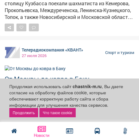
столицу Кузбасса поехали шахматиста из Кемерова,
Прокопьевска, Междуреченска, Ленинска-Кузнецкого,
Топок, а также Новосибирской и Московской областей.
Всего за титул лучшего боролись 52 спортсмена
разного возраста и уровня подготовки, которые
сыграли 9 туров. Тройка призёров 🥇 Сергей Лавров
(мастер ФИДЕ, Новокузнецк) - 7,5 баллов 🥈Родион
Телерадиокомпания «КВАНТ»
Андреенко (Новокузнецк) - 7 🥉Даниил Дубограев
Спорт и туризм
27 июля 2026
(Прокопьевск) - 7 Победители в различных категориях:
женщины - Дарья Хомяк (Кемерово) юноши -
Мирослав Ширяев (Прокопьевск) ветераны - Тамара
От Москвы до ковра в Баку
Сорокина (женский международный мастер,
Новокузнецк)
Продолжая использовать сайт
chastnik-m.ru
, Вы даете
Азербайджан готовится принять Первенство Мира по
согласие на обработку файлов cookie, которые
вольной борьбе среди спортсменов до 18-ти лет.
обеспечивают корректную работу сайта и сбора
информации для улучшения качества сервисов.
Что такое cookie
реклама
Новости