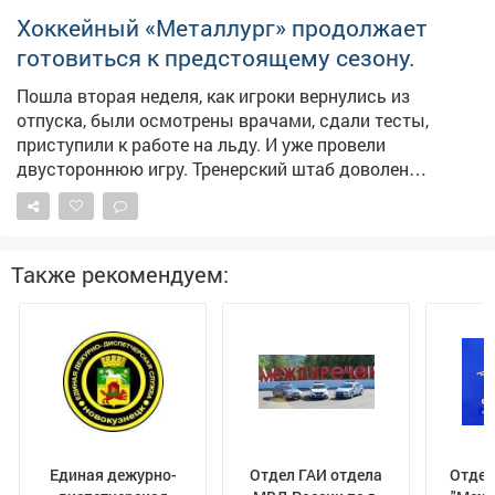
Хоккейный «Металлург» продолжает
готовиться к предстоящему сезону.
Пошла вторая неделя, как игроки вернулись из
отпуска, были осмотрены врачами, сдали тесты,
приступили к работе на льду. И уже провели
двустороннюю игру. Тренерский штаб доволен
отношением хоккеистов к работе и тем состоянием, в
каком они подошли к сборам. Состав команды
сформирован процентов на 75, говорит главный
тренер Виктор Александров. Подписания ещё будут.
Также рекомендуем:
На данный момент необходимо усиление атакующих
рядов. Болельщиков интересует судьба Марка Вербы
и Дмитрия Соколова, которые до сих пор не
присоединились к команде. Видимо, находятся в
поиске лучшей доли. Выйдя из отпуска, практически
сразу расстался с командой защитник Лев Стариков.
Он перешел в систему омского «Авангарда» в обмен
на денежную компенсацию с перспективой заиграть в
Единая дежурно-
Отдел ГАИ отдела
Отдел
КХЛ. «Металлург», напомним, всю предсезонку