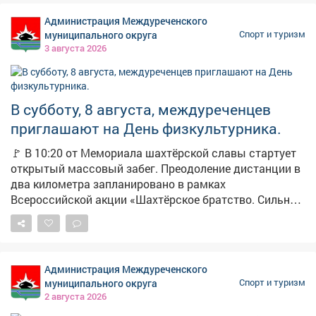
Администрация Междуреченского
муниципального округа
Спорт и туризм
3 августа 2026
В субботу, 8 августа, междуреченцев
приглашают на День физкультурника.
🚩 В 10:20 от Мемориала шахтёрской славы стартует
открытый массовый забег. Преодоление дистанции в
два километра запланировано в рамках
Всероссийской акции «Шахтёрское братство. Сильные
духом». Сбор в 09:30, телефон для справок: 2-10-09.
Участники забега финишируют на стадионе
«Томусинец». Здесь в 11:00 начнётся большой
спортивный праздник «День физкультурника - 2026» с
Администрация Междуреченского
насыщенной программой. 🔹 Бег и эстафеты 🔹«Забег
муниципального округа
Спорт и туризм
карапузов» 🔹Волейбол и флорбол 🔹Армрестлинг
2 августа 2026
🔹Спортивное метание ножа 🔹«Веселые старты» Не