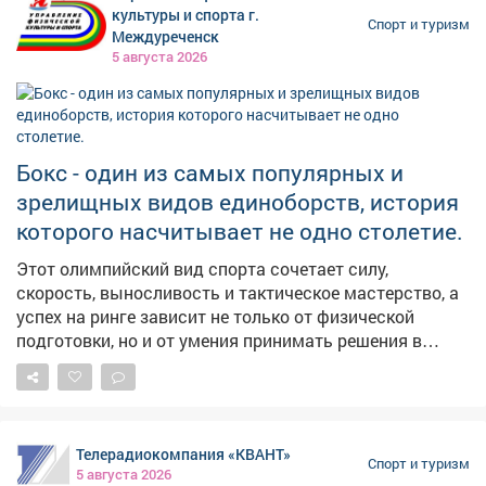
культуры и спорта г.
Спорт и туризм
Междуреченск
5 августа 2026
Бокс - один из самых популярных и
зрелищных видов единоборств, история
которого насчитывает не одно столетие.
Этот олимпийский вид спорта сочетает силу,
скорость, выносливость и тактическое мастерство, а
успех на ринге зависит не только от физической
подготовки, но и от умения принимать решения в
считанные секунды. В России бокс имеет богатые
спортивные традиции и продолжает активно
развиваться. Значительный вклад в развитие этого
вида спорта вносит и Кузбасс. В регионе работают
Телерадиокомпания «КВАНТ»
спортивные школы и секции, проводятся
Спорт и туризм
5 августа 2026
соревнования, а кузбасские спортсмены достойно