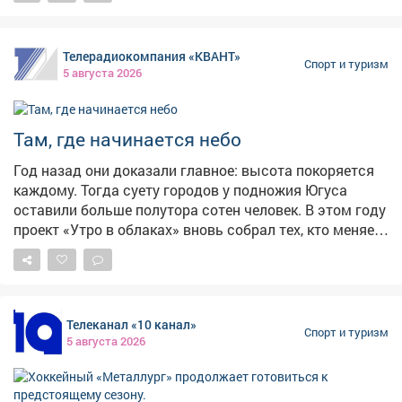
демонстрируя позитивную активность, чувство
собственников помещений», - добавили чиновники.
ответственности и готовность защищать Родину.
Фото: АиФ
Фестиваль «Равнение на ГТО» — это не только
Телерадиокомпания «КВАНТ»
состязания, но и культурно-информационная
Спорт и туризм
5 августа 2026
программа. На специальных локациях гости, и
участники смогут узнать больше о наших героях и
традициях. В выставке «Вымпел-Кузбасс» будут
Там, где начинается небо
представлены достижения и героические истории
региона. В зоне «Время рекордов» — празднование
Год назад они доказали главное: высота покоряется
рекордов...
каждому. Тогда суету городов у подножия Югуса
оставили больше полутора сотен человек. В этом году
проект «Утро в облаках» вновь собрал тех, кто меняет
тесноту офисов на бескрайнее небо. Чувство полета
ощутила и наша съемочная группа.
Телеканал «10 канал»
Спорт и туризм
5 августа 2026