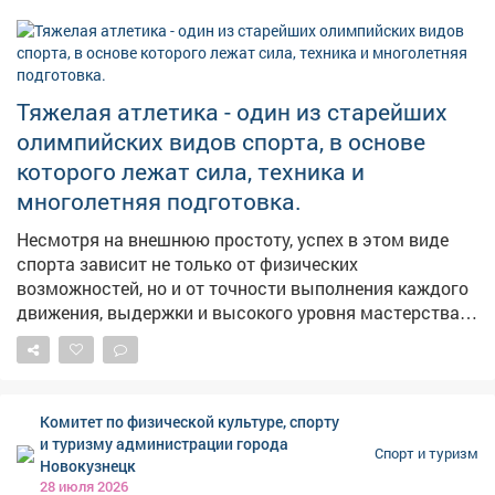
Тяжелая атлетика - один из старейших
олимпийских видов спорта, в основе
которого лежат сила, техника и
многолетняя подготовка.
Несмотря на внешнюю простоту, успех в этом виде
спорта зависит не только от физических
возможностей, но и от точности выполнения каждого
движения, выдержки и высокого уровня мастерства.
На протяжении многих десятилетий тяжелая атлетика
занимает важное место в отечественном спорте.
Российские спортсмены неоднократно становились
победителями и призерами крупнейших
Комитет по физической культуре, спорту
международных соревнований, а их достижения
и туризму администрации города
Спорт и туризм
вписаны в историю мирового спорта. Кузбасс также
Новокузнецк
внес значительный вклад в развитие тяжелой
28 июля 2026