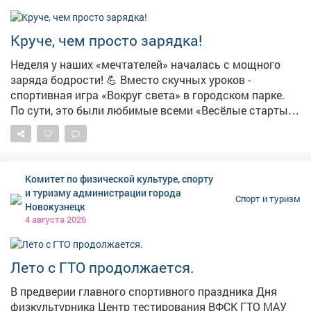
Круче, чем просто зарядка!
Неделя у наших «мечтателей» началась с мощного
заряда бодрости! 💪 Вместо скучных уроков -
спортивная игра «Вокруг света» в городском парке.
По сути, это были любимые всеми «Весёлые старты»,
только в разы интереснее! Ребята бегали, прыгали,
проявляли чудеса ловкости и, конечно, поддерживали
друг друга. Командный дух был на высоте! 🏆
Главный итог игры, как и положено, - победа дружбы.
Комитет по физической культуре, спорту
Но каждый участник усвоил главное: спорт - это не
и туризму администрации города
Спорт и туризм
просто соревнование, это залог хорошего настроения
Новокузнецк
и крепкого иммунитета. Заряжаемся позитивом на
4 августа 2026
всю неделю! А вы сегодня уже подвигались?
Лето с ГТО продолжается.
В предверии главного спортивного праздника Дня
физкультурника Центр тестирования ВФСК ГТО МАУ