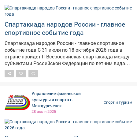
атлетики. Регион воспитал олимпийских чемпионов и
спортсменов международного уровня, чьи победы
стали предметом гордости не только для области, но
Спартакиада народов России - главное
и для всей страны. В карточках расскажем об истории
тяжелой атлетики, ее особенностях и выдающихся
спортивное событие года
кузбасских спортсменах.
Спартакиада народов России - главное спортивное
событие года С 31 июля по 18 октября 2026 года в
стране пройдет II Всероссийская спартакиада между
субъектами Российской Федерации по летним видам
спорта - масштабные соревнования, которые
объединят сильнейших спортсменов со всей России.
Для многих участников Спартакиада станет важным
этапом на пути к формированию сборных команд
Управление физической
страны для участия в летних Олимпийских играх 2028
культуры и спорта г.
Спорт и туризм
года. В программу вошли соревнования по 44 видам
Междуреченск
спорта. Старты примут семь регионов России на 43
28 июля 2026
спортивных объектах в 16 населённых пунктах. Всего
будет разыграно 350 комплектов наград и три
командных кубка. Ожидается участие более 9 400