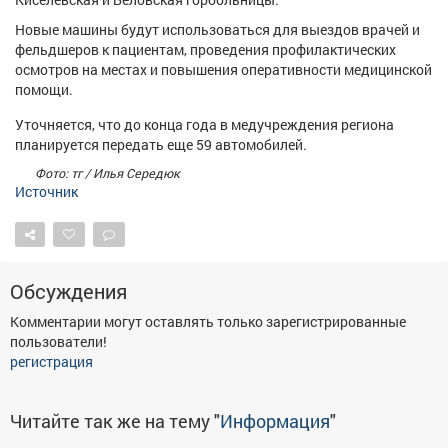
Афиша
Обучение
Проекты
Новые машины будут использоваться для выездов врачей и
фельдшеров к пациентам, проведения профилактических
осмотров на местах и повышения оперативности медицинской
помощи.
Уточняется, что до конца года в медучреждения региона
Товары
Поздравления
Погода
планируется передать еще 59 автомобилей.
Фото: тг / Илья Середюк
Источник
ТВ программа
Я - пенсионер
Обсуждения
Комментарии могут оставлять только зарегистрированные
пользователи!
регистрация
Читайте так же на тему "
Информация
"