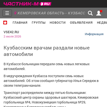
☰
КЕМЕРОВСКАЯ ОБЛАСТЬ - КУЗБАСС
ГЛАВНАЯ
ГРУППЫ
НОВОСТИ
ОБЪЯВЛЕНИЯ
НЕДВ
Главная
Группы
Новости
VSE42.RU
Информация
2 июля 2026
Кузбасским врачам раздали новые
автомобили
Объявления
Недвижимость
Услуги
В Кузбассе больницам передали семь новых легковых
автомобилей.
В медучреждения Кузбасса поступили семь новых
автомобилей. Об этом сообщил губернатор Илья Середюк в
Работа
Транспорт
Компании
своем телеграм-канале.
Транспорт распределили между пятью больницами:
Кузбасский центр охраны здоровья шахтеров, Кемеровская
горбольница №4, Новокузнецкая горбольница №29,
Киселевская и Беловская горбольницы.