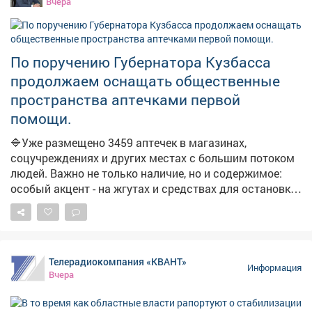
Вчера
спрос удалось снять, очереди на заправках
сократились. Для дальнейшей стабилизации
налаживается координация между независимыми
сетями, производителями и логистическими
По поручению Губернатора Кузбасса
операторами. Власти фиксируют жалобы из
продолжаем оснащать общественные
отдельных поселений на отсутствие топлива. Главам
пространства аптечками первой
поручено отслеживать каждый сигнал и оперативно
помощи.
отрабатывать проблемные точки. В ближайшие дни
ожидается увеличение числа бензовозов, что также
🔷Уже размещено 3459 аптечек в магазинах,
повысит долю работающих АЗС. Запас топлива для
соцучреждениях и других местах с большим потоком
уборочной кампании уже сформирован, утверждён
людей. Важно не только наличие, но и содержимое:
чёткий график поставок.
особый акцент - на жгутах и средствах для остановки
кровотечений. ➡️Параллельно продолжаем
мониторинг укрытий. На фото - укрытия в
Новоильинском районе и по адресу: Ярославская, 1.
Телерадиокомпания «КВАНТ»
Информация
Вчера