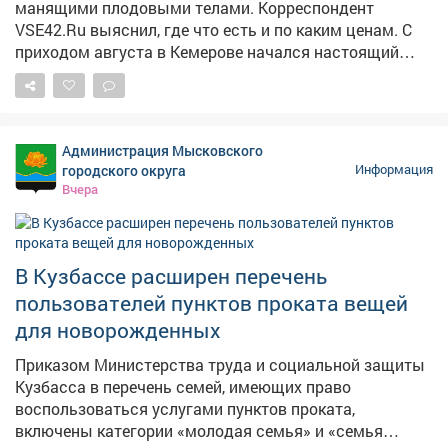
манящими плодовыми телами. Корреспондент
VSE42.Ru выяснил, где что есть и по каким ценам. С
приходом августа в Кемерове начался настоящий
грибной бум: народные рынки так и распирает от
аппетитных грибочков, собранных вручную в лесу.
Любители тихой охоты выставляют на продажу свои
роскошные трофеи, а горожанам только и остаётся,
Администрация Мысковского
что разбирать лесное лакомство как горячие пирожки.
городского округа
Информация
Вчера
В Кузбассе расширен перечень
пользователей пунктов проката вещей
для новорожденных
Приказом Министерства труда и социальной защиты
Кузбасса в перечень семей, имеющих право
воспользоваться услугами пунктов проката,
включены категории «молодая семья» и «семья