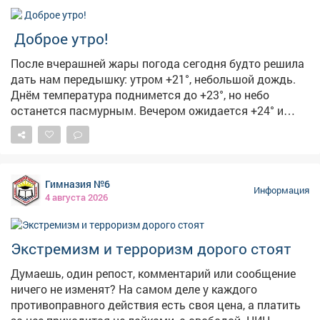
экономики Кузбасса. Программа «Школа фермера»
открывает новые возможности для всех, кто
Доброе утро!
заинтересован в работе на земле. Успех каждого
фермера важен для нас, потому что это вклад в
После вчерашней жары погода сегодня будто решила
укрепление продовольственной безопасности,
дать нам передышку: утром +21°, небольшой дождь.
повышение экономической устойчивости всего
Днём температура поднимется до +23°, но небо
региона.
останется пасмурным. Вечером ожидается +24° и
облачно с прояснениями, а ночью похолодает до +17°-
пасмурно. 🏙5августа чествуем изобретение, без
которого невозможно представить современный
город. 🚦С Международным днём светофора! Первый
Гимназия №6
светофор появился в 1868году в Лондоне-он был
Информация
4 августа 2026
механическим, работал на газе и управлялся вручную.
Электрическую версию с красным и зелёным
сигналами установили в 1914году в Кливленде, а
Экстремизм и терроризм дорого стоят
жёлтый цвет добавили позже, чтобы предупреждать о
смене сигнала. В России светофоры начали
Думаешь, один репост, комментарий или сообщение
появляться в 1930‑х годах.
ничего не изменят? На самом деле у каждого
противоправного действия есть своя цена, а платить