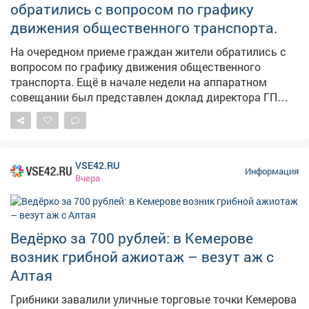
обратились с вопросом по графику
результате исполнительные действия
движения общественного транспорта.
активизировались, должностное лицо привлекли к
дисциплинарной ответственности, а с бывшего мужа
На очередном приеме граждан жители обратились с
взыскали 315 тысяч рублей по алиментам.
вопросом по графику движения общественного
Прокуратура продолжит следить за тем, как
транспорта. Ещё в начале недели на аппаратном
контролируется последующая выплата алиментов.
совещании был представлен доклад директора ГП
АТП о работе предприятия. Было поручено учесть
пожелания жителей, хотя понимаю, что всем не
угодишь, но сделать максимально комфортно -
можно. Также на этом приеме рассмотрели вопросы
VSE42.RU
благоустройства дворов, капитального ремонта
Информация
Вчера
домов, личные проблемы правового характера.
Попасть на прием по личным вопросам можно
каждые первую и третью среды месяца по адресу пр.
Строителей 18, общественная приемная граждан.
Ведёрко за 700 рублей: в Кемерове
Предварительная запись по телефону: 2-75-04.
возник грибной ажиотаж – везут аж с
Алтая
Грибники завалили уличные торговые точки Кемерова