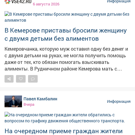
Информация
6 августа 2026
В Кемерове приставы бросили женщину
с двумя детьми без алиментов
Кемеровчанка, которую муж оставил одну без денег и
с двумя детьми на руках, не могла получить помощь
даже от тех, кто обязан помогать взыскивать
алименты. В Рудничном районе Кемерова мать с
двумя детьми не могла получить алименты от
бывшего супруга. Мать растит 9-летнего сына и 14-
летнюю дочь, экс-муж долгое время ничего не
платил,а силовики не принимали мер, сообщает в
Павел Камбалин
четверг областная прокуратура. – Должностными
Информация
Вчера
лицами службы судебных приставов своевременно не
приняты исчерпывающие меры, направленные на
взыскание задолженности, – сказали в прокуратуре.
Надзорный орган внёс представление руководителю
На очередном приеме граждан жители
главного управления приставов в регионе. В