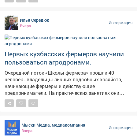
Илья Середюк
Информация
Вчера
Первых кузбасских фермеров научили
пользоваться агродронами.
Очередной поток «Школы фермера» прошли 40
человек - владельцы личных подсобных хозяйств,
начинающие фермеры и действующие
предприниматели. На практических занятиях они
выезжали в поля, пилотировали беспилотники,
настраивали оборудование, учились составлять
полетное задание для мониторинга посевов. Еще одна
группа сельскохозяйственных предпринимателей
Мыски Медиа, медиакомпания
изучала технологии агротуризма. Развитие сельского
Информация
Вчера
хозяйства - одно из стратегических приоритетов для