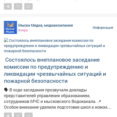
воспитывающей ребёнка с ограниченными
возможностями здоровья. Как сообщает прокуратура
Кузбасса, местной жительнице и её семье выделили
земельный участок под строительство дома, однако
Мыски Медиа, медиакомпания
пользоваться им было невозможно – на нём
Информация
Вчера
отсутствовали водоснабжение и водоотведение, без
которых эксплуатация жилья попросту невозможна.
Женщина обратилась в надзорное ведомство. После
проверки прокуратура потребовала устранить
нарушения. В результате к участку подвели
Состоялось внеплановое заседание
необходимые инженерные коммуникации. Теперь
комиссии по предупреждению и
семья сможет построить дом и жить в нормальных
условиях.
ликвидации чрезвычайных ситуаций и
пожарной безопасности
🗣️ В ходе заседания прозвучали доклады
представителей управления образованием,
сотрудников МЧС и мысковского Водоканала. 📌
Особое внимание уделили подготовке школ к новому
учебному году. 📽Подробности в нашем материале.