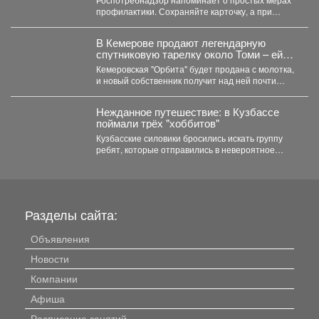
профилактики. Сохраняйте карточку, а при
появлении температуры, сыпи или
расстройства...
В Кемерове продают легендарную
спутниковую тарелку около Томи – ей
грозит снос?
Кемеровская "Орбита" будет продана с молотка,
и новый собственник получит над ней почти
полный контроль....
Нежданное путешествие: в Кузбассе
поймали трёх "хоббитов"
Кузбасские силовики бросились искать группу
ребят, которые отправились в невероятное
путешествие и перепутали Новосибирск с...
Разделы сайта:
Объявления
Новости
Компании
Афиша
Расписание занятий