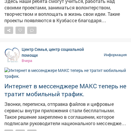
Здесь наши ребята смогут учиться, работать над
своими проектами, заниматься волонтерством,
творчеством и воплощать в жизнь свои идеи. Такие
проекты появляются в Кузбассе благодаря
федеральной поддержке - в том числе национальному
проекту «Молодежь и дети». Мы работаем над тем,
чтобы реализация нацпроектов приносила региону
максимальные результаты в виде молодежных
Центр Семья, центр социальной
центров, социальных учреждений, культурных и
помощи
Информация
образовательных площадок. Каждая новая точка
Вчера
притяжения для наших молодых земляков - это
инвестиция в будущее. У ребят появляется больше
возможностей для самореализации, они могут
активнее включаться в жизнь своих городов и
Интернет в мессенджере МАКС теперь не
поселков. Тем самым - связывают свое будущее с
тратит мобильный трафик.
Кузбассом. В следующем году откроем такое же
пространство в Киселевске.
Звонки, переписка, отправка файлов и цифровые
сервисы внутри приложения стали бесплатными.
Такое решение закреплено в соглашении, которое
подписали руководители национального мессенджера
и крупнейших операторов связи.