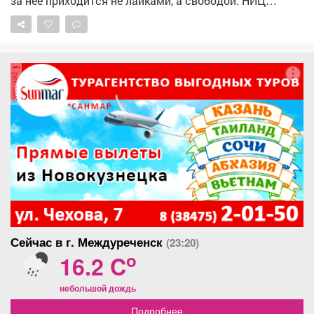
за нее приходится не лайками, а свободой. НИЦ
Мониторинга и профилактики подготовил «прайс-
лист», который наглядно показывает последствия
преступлений экстремистской и террористической
направленности. ❗«Цена преступления» доходит
реклама
вплоть до пожизненного лишения свободы! Не
поддавайся на провокации и не распространяй
сомнительный контент. Перед тем как поставить лайк,
сделать репост или отправить сообщение, задумайся
о последствиях. 🚫 Если ты столкнулся с
подозрительным предложением в сети или в жизни,
немедленно прекрати диалог и сообщи: ▫Горячая
линия ФСБ: 8 800 224 22 22; ▫Горячая линия
«Экстремизму - НЕТ!»: resurs-center.ru/hotline.
Сейчас в г. Междуреченск
(23:20)
o
16.2 C
небольшой дождь
Подробнее