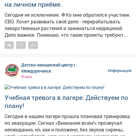
на личном приёме.
Сегодня не исключение. 🔷Ко мне обратился участник
СВО. Хочет развивать своё дело - перерабатывать
лекарственные растения и заниматься медициной.
Дело важное. Понимаю, что такие проекты требуют
времени и средств. Но первый шаг уже сделан -
проконсультировали по мерам поддержки для
бизнеса. 🔷Был и другой вопрос - от жителей Кирова.
Подрядчик отказался устранять недостатки по
Детско-юношеский центр г.
гарантии. В таких случаях - только суд. Поможем с
Междуреченск
Информация
консультацией, но решение за ними. Записаться на
Вчера
приём можно с понедельника по пятницу, с 14:00 до
17:00, по телефону: 32-16-75.
Учебная тревога в лагере: Действуем по
плану!
Сегодня в нашем лагере прошла плановая тренировка
по эвакуации. Сигнал «Внимание всем!» прозвучал
неожиданно, но, как и положено, без звуков сирены,