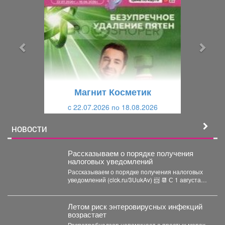
р
л
е
е
д
д
ы
у
д
ю
у
щ
щ
и
Магнит Косметик
и
й
c 22.07.2026 по 18.08.2026
й
НОВОСТИ
Рассказываем о порядке получения
налоговых уведомлений
Рассказываем о порядке получения налоговых
уведомлений (clck.ru/3UukAv) 📨 📆 С 1 августа
вступают в...
Летом риск энтеровирусных инфекций
возрастает
Роспотребнадзор напоминает о простых мерах