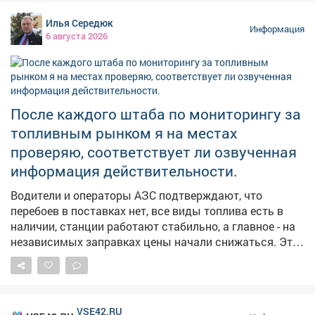
Илья Середюк
Информация
6 августа 2026
После каждого штаба по мониторингу за
топливным рынком я на местах
проверяю, соответствует ли озвученная
информация действительности.
Водители и операторы АЗС подтверждают, что
перебоев в поставках нет, все виды топлива есть в
наличии, станции работают стабильно, а главное - на
независимых заправках цены начали снижаться. Это
хорошие новости. Но вопрос остается на контроле -
будем и дальше работать с оптовиками, розничными
сетями, логистами, чтобы обеспечить повсеместную и
постоянную доступность горючего.
VSE42.RU