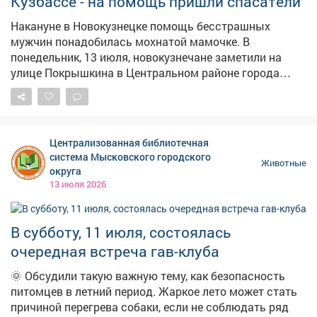
Кузбассе - на помощь пришли спасатели
Накануне в Новокузнецке помощь бесстрашных
мужчин понадобилась мохнатой мамочке. В
понедельник, 13 июля, новокузнечане заметили на
улице Покрышкина в Центральном районе города
беду: в иномарку пробралась кошка с котятами, и
выбраться семейство наружу уже не могло. На место
по вызову приехали специалисты Управления по
защите населения и территории. – Прибывшая
Централизованная библиотечная
поисково-спасательная группа с помощью аварийно-
система Мысковского городского
Животные
спасательного инструмента вызволила животных из-
округа
под капотного пространства автомобиля, – сказали в
13 июля 2026
управлении. Спасённых котят положили в коробку. О
дальнейшей судьбе хвостиков не сообщается.
В субботу, 11 июля, состоялась
очередная встреча гав-клуба
🌞 Обсудили такую важную тему, как безопасность
питомцев в летний период. Жаркое лето может стать
причиной перегрева собаки, если не соблюдать ряд