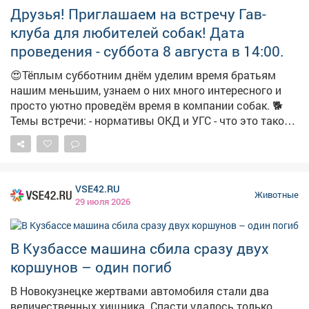
Друзья! Приглашаем на встречу Гав-
беде, сотрудники ведомства доставили в Центр
помощи диким и экзотическим животным. Там они
клуба для любителей собак! Дата
прошли лечение и длительную реабилитацию под
проведения - суббота 8 августа в 14:00.
наблюдением ветеринаров. После восстановления
каждого обитателя леса проверили – сможет ли он
😍Тёплым субботним днём уделим время братьям
самостоятельно выживать в природе. Только после
нашим меньшим, узнаем о них много интересного и
подтверждения готовности их выпустили на волю.
просто уютно проведём время в компании собак. 🐕
Темы встречи: - нормативы ОКД и УГС - что это такое и
для чего нужны; - обучение собаки командам - личный
опыт владельцев. 💖 Дети и взрослые смогут
пообщаться с добрыми пёсиками, которые тоже будут
на встрече. ❗Внимание! Гости встречи приходят без
VSE42.RU
питомцев! Собаки будут только те, которые заранее
Животные
29 июля 2026
одобрены организаторами. Надеемся на ваше
понимание. Все желающие познакомить участников
клуба со своей собакой могут это сделать в другой
В Кузбассе машина сбила сразу двух
раз по предварительной договорённости. Телефон для
коршунов – один погиб
справок 8-951-178-14-19 Вход свободный! #собаки
#гав_клуб #любители_собак #клуб_в_библиотеке
В Новокузнецке жертвами автомобиля стали два
#люблюсобак #библиотеки_мыски
величественных хищника. Спасти удалось только