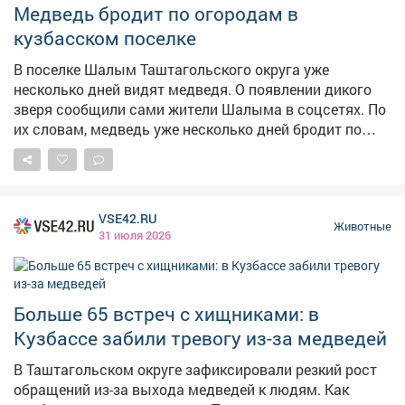
Медведь бродит по огородам в
кузбасском поселке
В поселке Шалым Таштагольского округа уже
несколько дней видят медведя. О появлении дикого
зверя сообщили сами жители Шалыма в соцсетях. По
их словам, медведь уже несколько дней бродит по
поселку и залезает на территорию частных
домовладений. – Сейчас сказали, что по
Дзержинского ходит медведь, лезет в огороды,
дворы. Вызвали полицию, МЧС. Предупредили, чтобы
VSE42.RU
закрывались и не выходили на улицу. Соседка
Животные
31 июля 2026
фотографировала – у них в ограде был и мимо нас
потом пошел, – рассказал один из местных жителей.
Также были опубликованы и кадры с места.
Напомним, ранее редакция VSE42.Ru писала о том, что
Больше 65 встреч с хищниками: в
вТаштагольском округе зафиксировали резкий рост
Кузбассе забили тревогу из-за медведей
обращений из-за выхода медведей к людям.
В Таштагольском округе зафиксировали резкий рост
обращений из-за выхода медведей к людям. Как