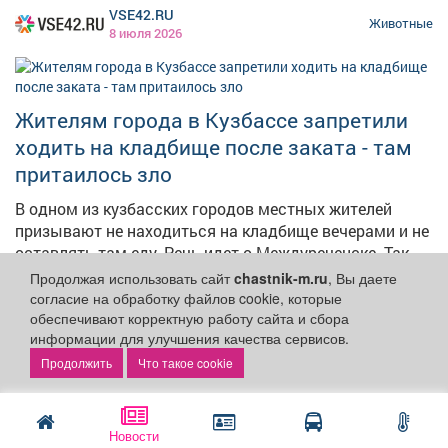
VSE42.RU
Животные
8 июля 2026
Жителям города в Кузбассе запретили
ходить на кладбище после заката - там
притаилось зло
В одном из кузбасских городов местных жителей
призывают не находиться на кладбище вечерами и не
оставлять там еду. Речь идет о Междуреченске. Так,
МКУ "УБТС" сообщает, что на территории городского
Продолжая использовать сайт
chastnik-m.ru
, Вы даете
кладбища продолжают замечать следы медведя.
согласие на обработку файлов cookie, которые
обеспечивают корректную работу сайта и сбора
Отмечается, что пока ситуация решается, местных
информации для улучшения качества сервисов.
жителей призывают соблюдать осторожность. Так, по
возможности, следует воздержаться от посещения
Что такое cookie
Кузнецкий Алатау,
кладбища. Также горожан призывают не оставлять
государственный природный
Животные
еду (печенье, конфеты и др.) на захоронениях, не
заповедник
задерживаться на территории после окончания
7 июля 2026
Новости