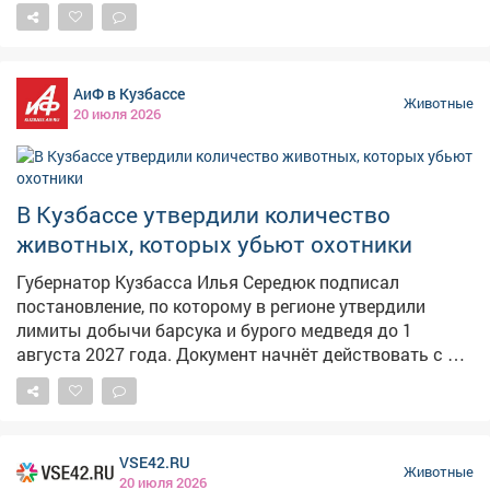
собаки Миры.
АиФ в Кузбассе
Животные
20 июля 2026
В Кузбассе утвердили количество
животных, которых убьют охотники
Губернатор Кузбасса Илья Середюк подписал
постановление, по которому в регионе утвердили
лимиты добычи барсука и бурого медведя до 1
августа 2027 года. Документ начнёт действовать с 1
августа 2026 года. Кроме лимитов охотничьих
ресурсов, в регионе также утвердили квоты В
отношении каждого охотничьего угодья (всего в
списке постановления их 216), за исключением таких
VSE42.RU
квот в отношении ресурсов, находящихся на особо
Животные
20 июля 2026