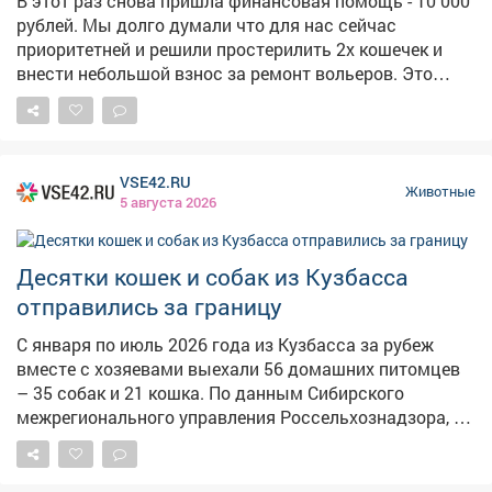
В этот раз снова пришла финансовая помощь - 10 000
ему составляют взрослые самец и самка косули.
рублей. Мы долго думали что для нас сейчас
Кстати, Сахарок сейчас выглядит очень нарядно. У
приоритетней и решили простерилить 2х кошечек и
новорожденных косулят ярко-рыжая шубка с белыми
внести небольшой взнос за ремонт вольеров. Это
пятнышками - это не просто украшение, а природная
наша отдельная больная тема. Спасибо вам огромное
маскировка. Такие пятна имитируют солнечные блики
от всех наших подопечных, от волонтеров и
в листве, помогая малышам прятаться от хищников.
работников приюта. Мы бесконечно ценим вашу
Но уже к трем-четырем месяцам этот «камуфляж»
помощь! Алена Кемаева
исчезнет, и мех станет однотонным, как у взрослых
VSE42.RU
Животные
особей. Совсем скоро Сахарок переедет в просторный
5 августа 2026
вольер, где его ждет еще больше пространства для
новых открытий и игр.
#КузнецкийАлатау#ВольерныйКомплекс#ПриродаКузба
Десятки кошек и собак из Кузбасса
отправились за границу
С января по июль 2026 года из Кузбасса за рубеж
вместе с хозяевами выехали 56 домашних питомцев
– 35 собак и 21 кошка. По данным Сибирского
межрегионального управления Россельхознадзора, с
января по июль 2026 года специалисты
проконтролировали перевозку 56 питомцев,
сопровождавших владельцев, выезжающих за рубеж