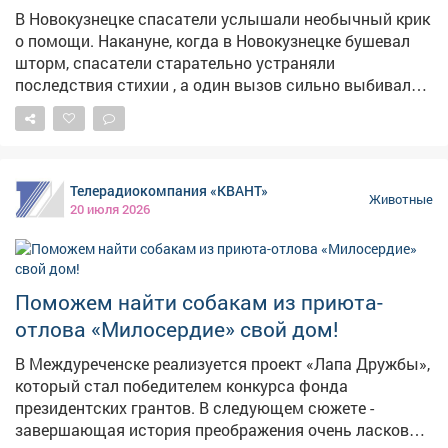
В Новокузнецке спасатели услышали необычный крик
о помощи. Накануне, когда в Новокузнецке бушевал
шторм, спасатели старательно устраняли
последствия стихии , а один вызов сильно выбивался
из остальных: на остановке "Садовая" в Заводском
районе собака оказалась в ловушке – её нужно было
извлечь из труднодоступного места. – Собаку
пришлось деблокировать из старой морозильной
Телерадиокомпания «КВАНТ»
камеры. Использовалиаварийно-спасательный
Животные
20 июля 2026
инструмент, – рассказали в городском управлении по
защите населения и территории. Животное было
спасено, не пострадало. Как оно оказалось в
морозилке, доподлинно неизвестно. Возможно,
Поможем найти собакам из приюта-
спасалось от "чёрных" отловщиков, о которых
отлова «Милосердие» свой дом!
рассказывала редакция VSE42.Ru в материале " И
Бастрыкин не поможет – как в Кузбассе миллионы
В Междуреченске реализуется проект «Лапа Дружбы»,
улетают псу под хвост ". На прошлой неделе в
который стал победителем конкурса фонда
Новокузнецке спасали кошку с котятами , которые
президентских грантов. В следующем сюжете -
застряли под капотом автомобиля.
завершающая история преображения очень ласковой