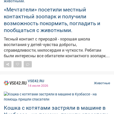
«Мечтатели» посетили местный
контактный зоопарк и получили
возможность покормить, погладить и
пообщаться с животными.
Тесный контакт с природой - хорошая школа
воспитания у детей чувства доброты,
справедливости, милосердия и чуткости. Ребятам
были интересны все обитатели контактного зоопарка:
гуси, овечки, пони, лошади и ослики, куры и утки, козы
и телята. Все животные были открыты и тактичны в
общении с гостями, а гости угощали зверят
принесёнными морковками и яблоками. Каждый
VSE42.RU
родитель хочет, чтобы его дети выросли
Животные
14 июля 2026
порядочными, чуткими и добрыми людьми. Поэтому
важно с раннего возраста воспитывать в них любовь
к животным. У «мечтателей» эта любовь есть!
Кошка с котятами застряли в машине в