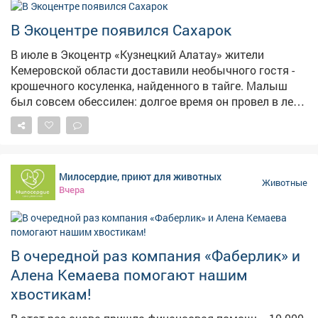
В Экоцентре появился Сахарок
В июле в Экоцентр «Кузнецкий Алатау» жители
Кемеровской области доставили необычного гостя -
крошечного косуленка, найденного в тайге. Малыш
был совсем обессилен: долгое время он провел в лесу
в полном одиночестве, без материнской заботы.
Сотрудники экоцентра сразу взяли кроху под опеку.
Первым делом нужно было восстановить силы,
поэтому малыша начали выкармливать козьим
Милосердие, приют для животных
молоком и оказывать необходимую помощь. Усилия
Животные
Вчера
специалистов не прошли даром: косуленок быстро
пошел на поправку, окреп и теперь с любопытством
исследует всё вокруг. Сейчас его рацион стал
разнообразнее - к молоку добавилась дробленая
В очередной раз компания «Фаберлик» и
геркулесовая каша, и чувствует себя он просто
Алена Кемаева помогают нашим
замечательно. За милую внешность сотрудники
прозвали малыша Сахарком. Он не единственный
хвостикам!
представитель своего вида в Экоцентре: компанию