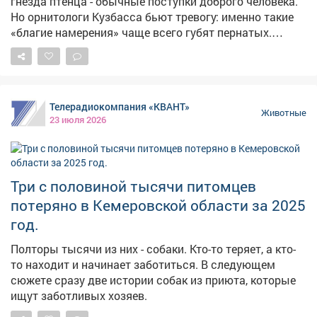
гнезда птенца - обычные поступки доброго человека.
Но орнитологи Кузбасса бьют тревогу: именно такие
«благие намерения» чаще всего губят пернатых.
Почему наша забота оборачивается трагедией и как
на самом деле спасти птицу в большом городе, у
kuzbass.aif.ru. «Кража» из природы Самая частая
ошибка случается в начале лета, когда в траве
Телерадиокомпания «КВАНТ»
появляются слётки - взъерошенные неуклюжие
Животные
23 июля 2026
птенцы ворон, сорок или сов. Они выглядят
беспомощными, и прохожие, движимые жалостью,
забирают их домой. Орнитологи называют это
«кражей детей из природы». «Родители всегда
Три с половиной тысячи питомцев
находятся рядом, - объясняет заместитель
потеряно в Кемеровской области за 2025
председателя Кемеровского отделения Союза охраны
птиц России Елизавета Баранова. - Они следят за
год.
птенцом и кормят его, даже если он сидит на земле.
Полторы тысячи из них - собаки. Кто-то теряет, а кто-
Если малыш полностью оперился, бодр и на нём нет
то находит и начинает заботиться. В следующем
видимых ран - просто пройдите мимо. Максимум, что
сюжете сразу две истории собак из приюта, которые
можно сделать, если место кажется вам опасным -
ищут заботливых хозяев.
например, рядом проезжая часть или гуляют кошки,
собаки, - это аккуратно пересадить птенца на