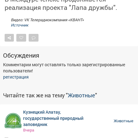
Афиша
Обучение
Проекты
реализация проекта "Лапа дружбы".
Видео: VK Телерадиокомпания «КВАНТ»
Источник
Товары
Поздравления
Погода
Обсуждения
Комментарии могут оставлять только зарегистрированные
пользователи!
ТВ программа
Я - пенсионер
регистрация
Читайте так же на тему "
Животные
"
Кузнецкий Алатау,
государственный природный
Животные
заповедник
Вчера