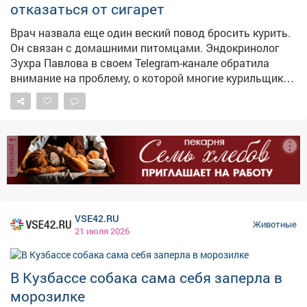
отказаться от сигарет
Врач назвала еще один веский повод бросить курить.
Он связан с домашними питомцами. Эндокринолог
Зухра Павлова в своем Telegram-канале обратила
внимание на проблему, о которой многие курильщики
даже не задумываются. По ее словам, пассивное
курение наносит серьезный ущерб здоровью
домашних животных. У кошек и собак, живущих с
курящими хозяевами, значительно чаще выявляют
реклама
заболевания дыхательных путей, обострения астмы,
опухоли носовой полости и даже лимфому. –
Животные не могут выйти "подышать на балкон". Они
дышат тем же воздухом, что и вы. Постоянно, –
подчеркнула она. Она отметила, что недавние
VSE42.RU
Животные
исследования подтверждают: когда речь заходит о
21 июля 2026
здоровье питомца, у людей включается чувство
ответственности и заботы – этот психологический
механизм может стать мощным мотиватором к
В Кузбассе собака сама себя заперла в
отказу от сигарет, пишет Lenta.ru.
морозилке