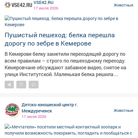
VSE42.RU
пешеходной доступности площадками для выгула
Животные
17 июля 2026
собак не представляется возможным. Тем не менее,
при проектировании новых микрорайонов
застройщикам рекомендовано размещать такие
площадки», - отписались власти. Они добавили, что
Пушистый пешеход: белка перешла
заинтересованные собственники помещений в
дорогу по зебре в Кемерове
многоквартирных домах вправе инициировать общее
собрание и решить обустроить площадку для выгула
В Кемерове белку заметили переходящей дорогу по
на территории своего двора. Помочь организовать
всем правилам – строго по пешеходному переходу.
собрание может управляющая компания. Фото:
Кемеровчане обсуждают забавное видео, снятое на
istockphoto.com
улице Институтской. Маленькая белка решила
пересечь проезжую часть и сделала это на удивление
грамотно – прямиком по пешеходному переходу. Пост
об этом распространился в социальных сетях. Автор
ролика запечатлел, как грызун деловито скачет по
Детско-юношеский центр г.
зебре. Пользователи шутят, что белка оказалась
Междуреченск
Животные
грамотнее некоторых пешеходов. Так, появившийся
17 июля 2026
пост собрал уже десятки "лайков".