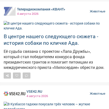
с территории Кузбасса. Ветеринарные сертификаты
Телерадиокомпания «КВАНТ»
были оформлены на вывоз 35 собак и 21 кошку. Перед
Животные
4 августа 2026
путешествием все питомцы в обязательном порядке
прошли чипирование, были осмотрены
государственными ветеринарными врачами и имели
действующую вакцинацию в соответствии с видовой
В центре нашего следующего сюжета -
принадлежностью. Нарушений правил перевозки
история собаки по кличке Ада.
животных не зафиксировано. Владельцы с
животными отправились в Сербию, Испанию, Грузию,
Её судьба связана с проектом «Лапа Дружбы»,
Вьетнам, Таиланд, Китай, Абхазию, Турцию, Бразилию,
который стал победителем конкурса фонда
Францию и Германию.
президентских грантов и помогает питомцам из
междуреченского приюта «Милосердие» обрести дом.
VSE42.RU
Животные
4 августа 2026