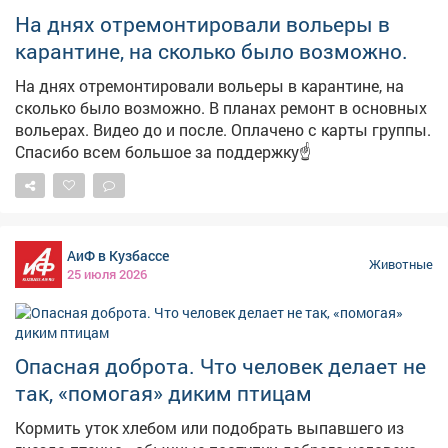
фруктами или стройматериалами. Врачи
На днях отремонтировали вольеры в
предупреждают: укус каракурта крайне опасен – яд
карантине, на сколько было возможно.
поражает нервную и сердечно-сосудистую системы,
вызывает сильную интоксикацию, боль и судороги.
На днях отремонтировали вольеры в карантине, на
Жителям Кузбасса советуют быть бдительными,
сколько было возможно. В планах ремонт в основных
особенно при работе с привозными продуктами и в
вольерах. Видео до и после. Оплачено с карты группы.
местах с тёплым климатом. пишет PROKUZBASS.RU.
Спасибо всем большое за поддержку☝️
АиФ в Кузбассе
Животные
25 июля 2026
Опасная доброта. Что человек делает не
так, «помогая» диким птицам
Кормить уток хлебом или подобрать выпавшего из