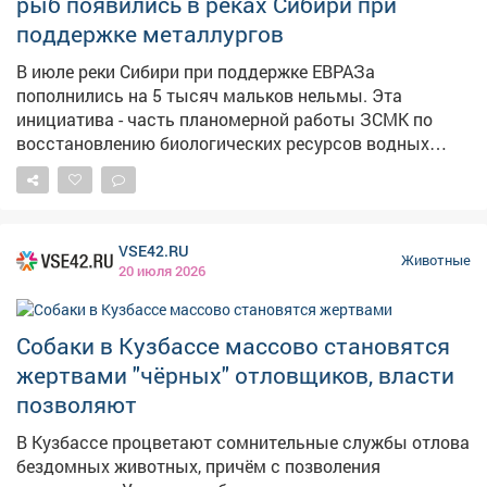
рыб появились в реках Сибири при
Таштагольскогоокруга(113) и Тисульского округа (66).
Барсукам больше всего не повезло в Инском обходе
поддержке металлургов
(лимит – 24 особи), Юргинском округе (165),
В июле реки Сибири при поддержке ЕВРАЗа
Новокузнецком округе (26), Таштагольском округе
пополнились на 5 тысяч мальков нельмы. Эта
(157) и Тяжинском округе (22).
инициатива - часть планомерной работы ЗСМК по
восстановлению биологических ресурсов водных
объектов. Всего за прошедшие 5 лет в Обь-Иртышский
бассейн (в основном реки Томь и Кондома) за счёт
средств компании было выпущено более 660 тысяч
мальков ценных пород рыб, среди которых нельма,
VSE42.RU
хариус и пелядь. По заказу комбината мальков
Животные
20 июля 2026
выращивают в специализированных рыбоводческих
хозяйствах и выпускают в благоприятную среду
после того, как рыбы достигают необходимого для
Собаки в Кузбассе массово становятся
выживания в дикой среде веса. За процессом следят
жертвами "чёрных" отловщиков, власти
представители Росрыболовства, рыбинспекции и
позволяют
экологи предприятия. «Для комбината
восстановление водных биоресурсов - это
В Кузбассе процветают сомнительные службы отлова
долгосрочная инвестиция в природное равновесие
бездомных животных, причём с позволения
региона. Выпуск мальков позволяет поддерживать