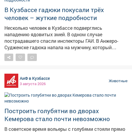
В Кузбассе гадюки покусали трёх
человек – жуткие подробности
Несколько человек в Кузбассе подверглись
нападению ядовитых змей. В одном случае
пострадавшего спасли инспекторы ГАИ. В Анжеро-
Судженске гадюка напала на мужчину, который
работал в огороде, сообщает во вторник областное
МВД. – Мужчина пояснил, что занимался
хозяйственными работами участке, когда
почувствовал боль в руке. Пострадавший хотел
АиФ в Кузбассе
самостоятельно добраться до медицинского
Животные
3 августа 2026
учреждения на машине, однако в пути ему стало хуже,
– сказали в полиции. Инспекторы ГАИ, получив об
этом сигнал, поспешили на помощь: прибыли на
место, наложили тугую повязку, чтобы замедлить
Построить голубятни во дворах
распространение яда, и приложили холод к руке.
Кемерова стало почти невозможно
Затем передали укушенного бригаде скорой помощи.
Сейчас жизнь пациента вне опасности. По данным
В советское время вольеры с голубями стояли прямо
главного токсиколога Кузбасса Константина