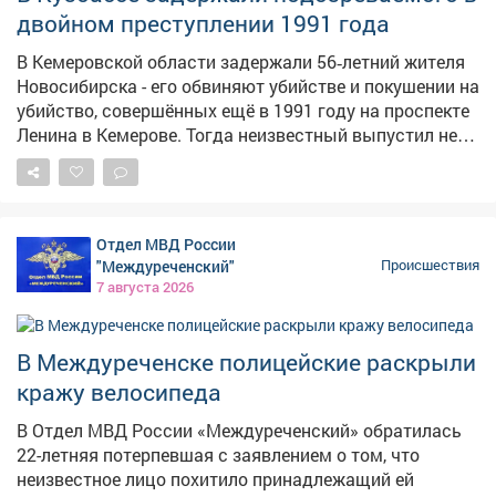
двойном преступлении 1991 года
агрессию и распивал спиртные напитки прямо в
салоне. Нарушителя задержали, медицинское
В Кемеровской области задержали 56‑летний жителя
освидетельствование подтвердило алкогольное
Новосибирска - его обвиняют убийстве и покушении на
опьянение. В отношении дебошира составили
убийство, совершённых ещё в 1991 году на проспекте
протокол по ч. 1 ст. 20.1 КоАП РФ "Мелкое
Ленина в Кемерове. Тогда неизвестный выпустил не
хулиганство" и назначили административный штраф.
менее двух пуль из огнестрельного оружия в двух
мужчин. Один из пострадавших скончался на месте,
второй получил ранения в живот и правое бедро, но
выжил благодаря вовремя оказанной медпомощи. В
Отдел МВД России
90-е раскрыть преступление не удалось, и уголовное
"Междуреченский"
Происшествия
дело приостановили. Однако силовики продолжали
7 августа 2026
изучать обстоятельства давнего преступления.
Ключевым прорывом стал допрос свидетеля,
который раньше уклонялся от развёрнутых
В Междуреченске полицейские раскрыли
показаний: в итоге он предоставил сведения,
кражу велосипеда
изобличающие подозреваемого. Выяснилось, что
мотивом преступления стали длительные
В Отдел МВД России «Междуреченский» обратилась
неприязненные отношения: обвиняемый намеренно
22-летняя потерпевшая с заявлением о том, что
хотел расправиться с потерпевшими. После
неизвестное лицо похитило принадлежащий ей