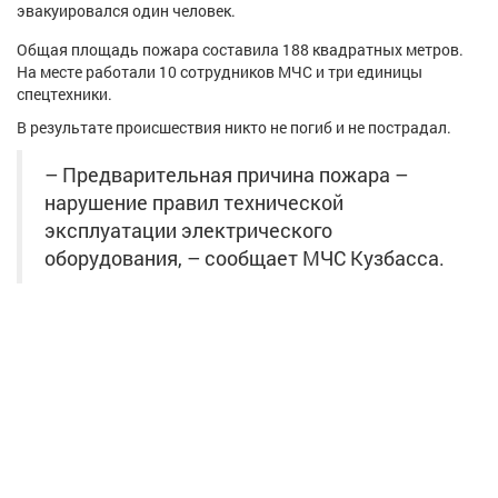
эвакуировался один человек.
Афиша
Обучение
Проекты
Общая площадь пожара составила 188 квадратных метров.
На месте работали 10 сотрудников МЧС и три единицы
спецтехники.
В результате происшествия никто не погиб и не пострадал.
Товары
Поздравления
Погода
– Предварительная причина пожара –
нарушение правил технической
эксплуатации электрического
оборудования, – сообщает МЧС Кузбасса.
ТВ программа
Я - пенсионер