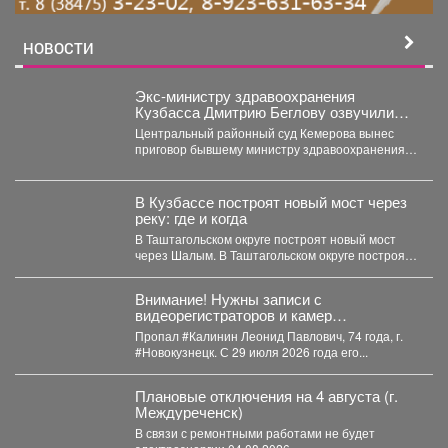
НОВОСТИ
Экс-министру здравоохранения
Кузбасса Дмитрию Беглову озвучили
приговор
Центральный районный суд Кемерова вынес
приговор бывшему министру здравоохранения
Кузбасса Дмитрию Беглову. Экс-чиновника
признали виновным...
В Кузбассе построят новый мост через
реку: где и когда
В Таштагольском округе построят новый мост
через Шалым. В Таштагольском округе построят
новый мост...
Внимание! Нужны записи с
видеорегистраторов и камер
видеонаблюдения!
Пропал #Калинин Леонид Павлович, 74 года, г.
#Новокузнецк. С 29 июля 2026 года его...
Плановые отключения на 4 августа (г.
Междуреченск)
В связи с ремонтными работами не будет