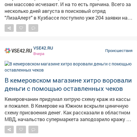
как люди отдыхают на Красном озере .
они массово исчезают. И на то есть причина. Всего за
несколько дней августа в поисковый отряд
"ЛизаАлерт" в Кузбассе поступило уже 204 заявки на
пропавших детей. При этом за весь июль заявок было
148, сообщили сайту VSE42.Ru в отряде. Наблюдается
явный всплеск, и его объясняют как раз тем, что
начался август, знаменующий скорый конец отдыха.
VSE42.RU
– За лето дети привыкли находиться в
Происшествия
Вчера
расслабленном состоянии, у них сбит режим. А чем
ближе к школе, тем чаще домашниеконфликты, и дети
начинают сбегать из дома, чтобы нагуляться, –
сказала представитель отряда. В сентябре, после
В кемеровском магазине хитро воровали
начала учебного года, ребята тоже часто сбегают, так
деньги с помощью оставленных чеков
как пытаются "бороться с режимом". Как раз на днях
произошёл показательный случай. Трое подростков
Кемеровчанин придумал хитрую схему краж из кассы
сбежали из дома и отправились в невероятное
и пожалел. В Кемерове на Южном вскрыли циничную
путешествие из Новокузнецка в соседний регион. Но
схему присвоения денег. Как рассказали в областном
они сбились с пути и оказались в Юрге, где их
МВД, начальство супермаркета заподозрило кражу из
поймали росгвардейцы. Родителям после такого
кассы и пожаловалось стражам порядка. Те провели
"перформанса" детей грозят последствия: помимо
проверку и разоблачили хитреца. – Кемеровчанин,