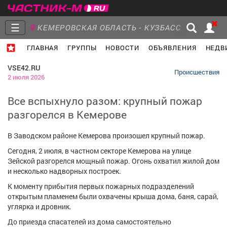
☰
КЕМЕРОВСКАЯ ОБЛАСТЬ - КУЗБАСС
ГЛАВНАЯ
ГРУППЫ
НОВОСТИ
ОБЪЯВЛЕНИЯ
НЕДВ
Главная
Группы
Новости
VSE42.RU
Происшествия
2 июля 2026
Все вспыхнуло разом: крупный пожар
разгорелся в Кемерове
Объявления
Недвижимость
Услуги
В Заводском районе Кемерова произошел крупный пожар.
Сегодня, 2 июля, в частном секторе Кемерова на улице
Зейской разгорелся мощный пожар. Огонь охватил жилой дом
и несколько надворных построек.
Работа
Транспорт
Компании
К моменту прибытия первых пожарных подразделений
открытым пламенем были охвачены крыша дома, баня, сарай,
углярка и дровник.
До приезда спасателей из дома самостоятельно