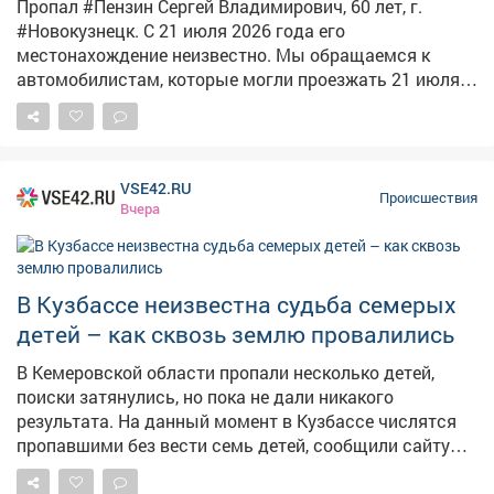
невыезде. Это не единственный случай в регионе,
Пропал #Пензин Сергей Владимирович, 60 лет, г.
связанный с похищением ребенка. Ранее редакция
#Новокузнецк. С 21 июля 2026 года его
VSE42.ru сообщала о жуткой истории, гдетрое
местонахождение неизвестно. Мы обращаемся к
кузбассовцев запихали мальчика в багажник,
автомобилистам, которые могли проезжать 21 июля
насиловали и пытали.
2026 года с 17:20 до 18:00 от больницы по улице
#Кузнецова, д. 35, мимо остановки «Горбольница 2»
по проспектам #Дружбы и #Октябрьский до дома 54.
А также во дворах по улице #Кутузова. Просим вас
VSE42.RU
просмотреть записи с регистраторов, возможно,
Происшествия
Вчера
именно вы сможете помочь найти Сергея
Владимировича! Если вы являетесь владельцем
частной камеры в населённых пунктах по указанному
маршруту, сообщите нам, пожалуйста. Просьба
В Кузбассе неизвестна судьба семерых
позвонить на горячую линию отряда 88007005452 или
детей – как сквозь землю провалились
инфоргу поиска - Радуга (Елена) 89069310684. Тема на
форуме: https://lizaalert.org/forum/viewtopic.php?
В Кемеровской области пропали несколько детей,
p=1169235#p1169235 #ЛизаАлерт #ЛизаАлертКузбасс
поиски затянулись, но пока не дали никакого
#ПропалЧеловек
результата. На данный момент в Кузбассе числятся
пропавшими без вести семь детей, сообщили сайту
VSE42.Ru в поисковом отряде "ЛизаАлерт". Из этих
семерых один пропал в 2025 году, шестеро – в 2026