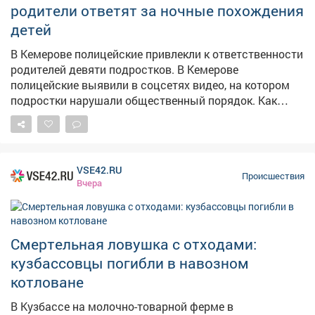
кнопку тревожной сигнализации. Прибывший наряд
родители ответят за ночные похождения
Росгвардии задержал парня и передал полиции для
детей
дальнейшего разбирательства. Молодому человеку
грозит административная или уголовная
В Кемерове полицейские привлекли к ответственности
ответственность за покушение на кражу.
родителей девяти подростков. В Кемерове
полицейские выявили в соцсетях видео, на котором
подростки нарушали общественный порядок. Как
сообщает полиция Кузбасса, на записи были
запечатлены несовершеннолетние, выражавшиеся
нецензурной бранью, а также 13-летний школьник за
рулём питбайка. – Нарушителями оказались 9
VSE42.RU
учащихся трех школ Ленинского районав возрасте от
Происшествия
Вчера
12 до 14 лет – сообщает ГУ МВД по Кузбассу. В ходе
рейда инспекторы ГИБДД отстранили 13-летнего
водителя от управления. Мототехника принадлежала
его 37-летнему отцу, работающему водителем
Смертельная ловушка с отходами:
автобуса. На мужчину составили протокол за
кузбассовцы погибли в навозном
передачу управления лицу, не имеющему прав и
котловане
назначили штраф – 30 тысяч рублей, питбайк
помещён на спецстоянку. Отмечается, что за
В Кузбассе на молочно-товарной ферме в