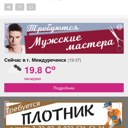
https://lizaalert.org/forum/viewtopic.php?t=371500
#ЛизаАлерт #ЛизаАлертКузбасс #ПропалЧеловек
реклама
Сейчас в г. Междуреченск
(19:37)
o
19.8 C
пасмурно
Подробнее
реклама