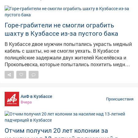
книгу РФ. Вместо того чтобы сразу вернуть рыбу в
реку, кузбассовец поместил осетра в рыболовный
садок. Там его и обнаружили сотрудники
Верхнеобского территориального управления
Горе-грабители не смогли ограбить
Росрыболовства. Рыбу изъяли и выпустили обратно.
шахту в Кузбассе из-за пустого бака
Обвиняемый признал свою вину. В прокуратуре
уточнили, что, если бы осётр погиб, ущерб
В Кузбассе двое мужчин попытались украсть медный
государству составил бы более 480 тысяч рублей.
кабель с шахты, но не смогли уехать. В Кузбассе
Уголовное дело передано в суд для рассмотрения.
полицейские задержали двух жителей Киселёвска и
Фото: ru.freepik.com
Прокопьевска, которые попытались похитить медный
кабель с территории угледобывающего предприятия.
Как сообщает ГУ МВД по Кузбассу, сигнал о
происшествии поступил от диспетчера – охрана
заметила двоих неизвестных, которые пытались
АиФ в Кузбассе
украсть кабель длиной более 130 метров. По версии
Происшествия
Вчера
следствия, злоумышленники отсоединили кабель с
экскаватора, погрузили его в УАЗ, но не смогли уехать.
У них кончился бензин, а потом загорелась машина –
пришлось бросить авто и похищенное имущество.
Отчим получил 20 лет колонии за
Сумма ущерба превысила 370 тысяч рублей.