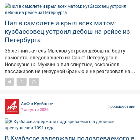
Пил в самолете и крыл всех матом:
кузбассовец устроил дебош на рейсе из
Петербурга
35-летний житель Мысков устроил дебош на борту
самолета, следовавшего из Санкт-Петербурга в
Новокузнецк. Мужчина пил спиртное, оскорблял
пассажиров нецензурной бранью и не реагировал на
замечания экипажа. Сообщение о неадекватном
пассажире поступило в линейный пункт полиции в
аэропорту Новокузнецка от диспетчера. Речь шла о
рейсе, вылетевшем из Санкт-Петербурга.
АиФ в Кузбассе
Представитель авиакомпании отказал 35-летнему
Происшествия
7 августа 2026
жителю Мысков в дальнейшем перелете из-за его
поведения. Транспортные полицейские установили: в
ходе полета мужчина оскорблял окружающих с
использованием нецензурной лексики, игнорировал
В Кузбассе задержали подозреваемого в
замечания работников авиакомпании, проявлял