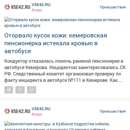
VSE42.RU
Происшествия
Вчера
Оторвало кусок кожи: кемеровская
пенсионерка истекала кровью в
автобусе
Кондуктор отказалась помочь раненой пенсионерке в
автобусе Кемерова. Инцидентом заинтересовались СК
РФ. Следственный комитет организовал проверку по
факту инцидента в автобусе №111 в Кемерове. Как
сообщает Информационный центр СК России, 4
августа около 10:35 дверь автобуса зажала руку
пожилой женщины. По словам очевидцев в соцсетях,
у пассажирки был сорван кусок кожи размером со
VSE42.RU
спичечный коробок иначалось сильное кровотечение.
Происшествия
Вчера
Пассажиры попросили кондуктора дать аптечку и
остановить автобус у травмпункта, но, по их данным,