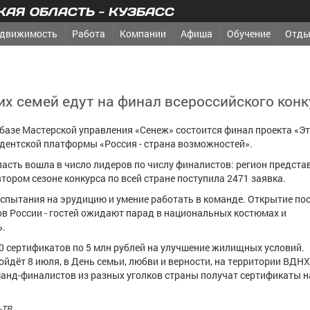
АЯ ОБЛАСТЬ - КУЗБАСС
движимость
Работа
Компании
Афиша
Обучение
Отды
их семей едут на финал всероссийского кон
а базе Мастерской управления «Сенеж» состоится финал проекта «Эт
дентской платформы «Россия - страна возможностей».
асть вошла в число лидеров по числу финалистов: регион предста
втором сезоне конкурса по всей стране поступила 2471 заявка.
спытания на эрудицию и умение работать в команде. Открытие по
в России - гостей ожидают парад в национальных костюмах и
ь.
60 сертификатов по 5 млн рублей на улучшение жилищных условий.
йдёт 8 июля, в День семьи, любви и верности, на территории ВДНХ
оманд-финалистов из разных уголков страны получат сертификаты 
-ТВ