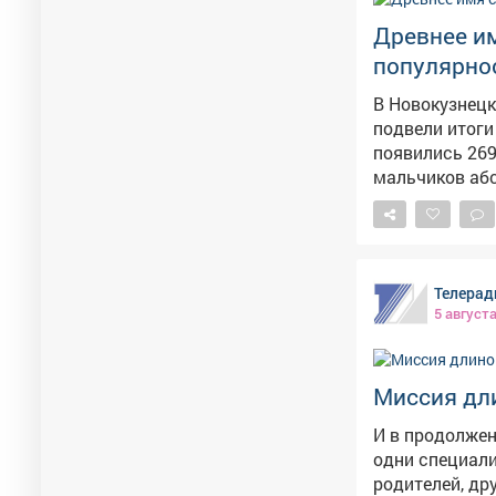
Древнее и
популярнос
В Новокузнецк
подвели итоги июля. Как сообщает Минздрав Кузб
появились 269
мальчиков аб
выбрали родители 11 раз. В ведомстве отме
выходит из мо
популярность.
и пожелали малышам 
Телерад
приняли 269 н
5 август
этом году.
Миссия дл
И в продолжен
одни специал
родителей, др