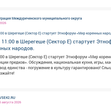
сего за несколько лет их стало меньше на 23%. Также Минобр
1 сентября откроются две новые школы – в Междуреченск
ком округе. Ранее сообщалось, что школы Кузбасса
рация Междуреченского муниципального округа
готовятся к новым требованиям для младших классов.
 2026
в 11:00 в Шерегеше (Сектор Е) стартует Этн
нных народов.
1:00 в Шерегеше (Сектор Е) стартует Этнофорум «Мир коре
ния, национальная кухня, игры, мастер-
 единства - погружение в культуру гарантировано! Слышите зов
зжайте!
VSE42.RU
5 августа 2026