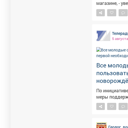
магазине, - ув
Телерад
5 август
Все молод
пользоват
новорождё
По инициативе
меры поддерж
Геолог, д