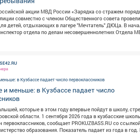
пребывания
российской акции МВД России «Зарядка со стражем поряд
лиции совместно с членом Общественного совета провел
 детей, отдыхающих в лагере "Мечтатель" ДЮЦа. В начале
инспектор отдела по делам несовершеннолетних Отдела М
кий» лейтенант полиции Карина Удалова напомнила о важ
главного ресурса человека, основы для успешной учёбы, к
зни. Она рассказала о необходимости начинать утро с зар
лько поддерживает жизненный тонус и энергию в течение д
SE42.RU
укреплению здоровья в целом. Кроме этого говорили о с
чера
 полноценном питании и недопустимости иметь вредные п
етственности за совершение противоправных деяний. Затем
 профессиональной, служебной и физической подготовки о
 и меньше: в Кузбассе падает число
ным составом сержант полиции Любовь Аникина провела 
сников
детей. Под веселую музыку дети с удовольствием выполн
Секретарь Общественного совета при Отделе
лышей, которые в этом году впервые пойдут в школу, стр
Междуреченский» Татьяна Каробанова считает, что совме
нтября 2026 года в кузбасские школы пойдут
с сотрудниками полиции помогают подросткам сделать о
ассников, сообщает PROKUZBASS.RU со ссылкой на
у здоровья и законопослушного поведения.
разования. Показатель падает из года в год. В
первоклашек в регионе было25 741, в 2024-м – 27 813, а в 