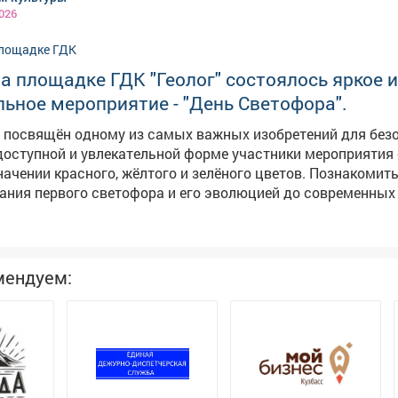
026
на площадке ГДК "Геолог" состоялось яркое и
ьное мероприятие - "День Светофора".
л посвящён одному из самых важных изобретений для без
 доступной и увлекательной форме участники мероприятия
значении красного, жёлтого и зелёного цветов. Познакомит
ания первого светофора и его эволюцией до современных
активных играх и викторинах. Праздник в ГДК "Геолог" стал
влечением, а важным уроком в игровой форме, который н
безопасность начинается с каждого из нас. Такие событи
вы ответственного поведения на дороге с самого раннего
мендуем: