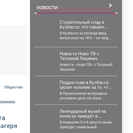
НОВОСТИ
Строительный спад в
Кузбассе: что говорят
цифры
В Кузбассе за полгода ввод
жилья упал на 16% – но люди
продолжают строить сами....
Новости Ново-ТВ с
Татьяной Ляшенко
Новости «Ново-ТВ» с Татьяной
Ляшенко
Подросткам в Кузбассе
грозит колония за то, что
Общество
прокатились с ветерком
В Прокопьевске возбуждено
уголовное дело об угоне
автомобиля. Как сообщает
Следком Кузбасса, в ночь с...
Легендарный музей на
колесах приедет в
та
Кемерово
В Кемерово 5 и 6 августа вновь
лагеря
прибудет уникальный
иммерсивный музей на