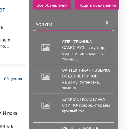
Все объявления
Подать объявление
ет
УСЛУГИ
ва
ённых
СПЕЦТЕХНИКА -
го
САМОГРУЗ-эвакуатор,
борт
- 5 тонн, кран - 3
бирает
тонны. ...
полнением
САНТЕХНИКА - ПОВЕРКА
ВОДОСЧЕТЧИКОВ
телей в
Общество
на дому. Установка,
замена, ...
ХИМЧИСТКА, СТИРКА -
СТИРКА ковров,
стираем
круглый год, ...
. И пока
пить в
РАЗНОЕ - ЗАМЕНА