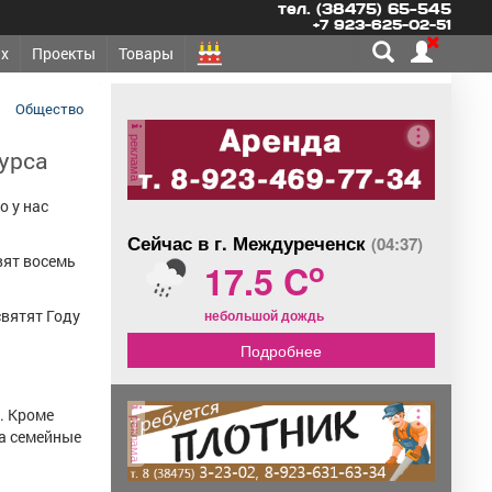
тел. (38475) 65-545
+7 923-625-02-51
х
Проекты
Товары
Общество
реклама
курса
о у нас
Сейчас в г. Междуреченск
(04:37)
вят восемь
o
17.5 C
небольшой дождь
святят Году
Подробнее
. Кроме
реклама
на семейные