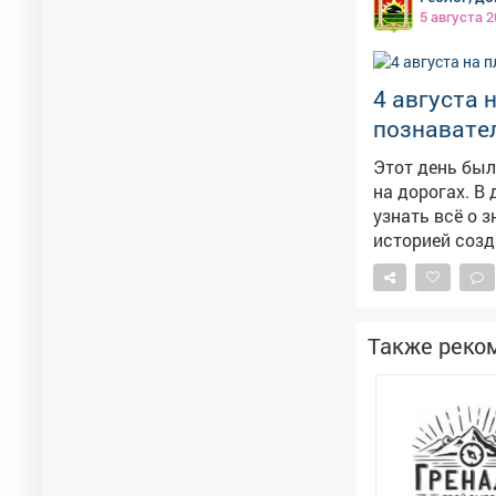
5 августа 2
4 августа 
познавател
Этот день бы
на дорогах. В
узнать всё о 
историей созд
Поучаствовать в интер
не просто раз
всем гостям: 
заложить осно
Также реко