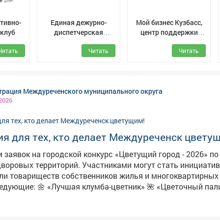
ртивно-
Единая дежурно-
Мой бизнес Кузбасс,
 клуб
диспетчерская
центр поддержки
служба (ЕДДС) г.
предпринимателей
Читать
Читать
Читать
Мыски
рация Междуреченского муниципального округа
 2026
я для тех, кто делает Междуреченск цвету
 заявок на городской конкурс «Цветущий город - 2026» п
рий. Участниками могут стать инициативные
ли товариществ собственников жилья и многоквартирных
ник» 🌺 «Цветочный палисадник»
балкон» 🌹 «Цветочный кадр»
й
тронном