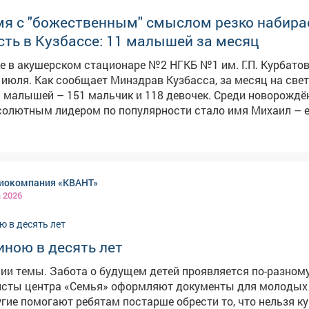
мя с "божественным" смыслом резко набира
ть в Кузбассе: 11 малышей за месяц
е в акушерском стационаре №2 НГКБ №1 им. Г.П. Курбато
асса, за месяц на свет
 малышей – 151 мальчик и 118 девочек. Среди новорожд
солютным лидером по популярности стало имя Михаил – е
тили, что слухи о том, что имя Миша
ды, сильно преувеличены. Наоборот, оно стремительно на
 Врачи и сотрудники роддома поздравили все семьи с по
здоровья и счастливого детства. Всего за месяц в роддоме
иокомпания «КВАНТ»
оворождённых, что стало одним из самых высоких показа
а 2026
иною в десять лет
ии темы. Забота о будущем детей проявляется по-разному
исты центра «Семья» оформляют документы для молодых
угие помогают ребятам постарше обрести то, что нельзя ку