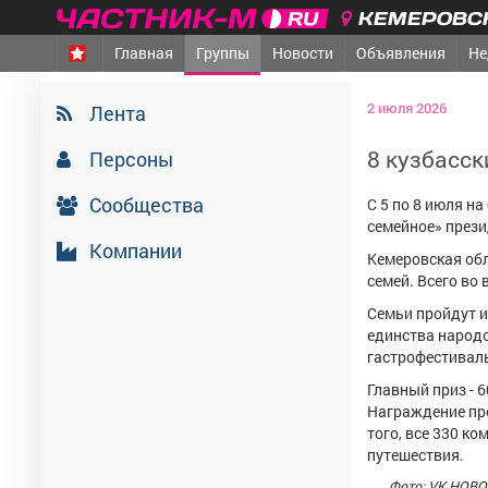
КЕМЕРОВСК
Главная
Группы
Новости
Объявления
Не
2 июля 2026
Лента
8 кузбасск
Персоны
Сообщества
С 5 по 8 июля н
семейное» прези
Компании
Кемеровская обл
семей. Всего во 
Семьи пройдут и
единства народо
гастрофестивал
Главный приз - 
Награждение про
того, все 330 к
путешествия.
Фото: VK НОВО