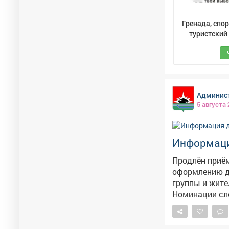
Гренада, спо
туристский
Админист
5 августа
Информаци
Продлён приём
оформлению дворовых террито
группы и жите
Номинации следующие: 🌼 «Лучшая клумба-цвет
🌸 «Наш цветущий двор» 🌻 «Цветущий 
(фотоконкурс) 🪻 «Управляю, цветами украшаю» 💐 «Ботанический бунт» 🪷 «Мо
цветущий дом» Заявки на участие принимаются в печатном или элек