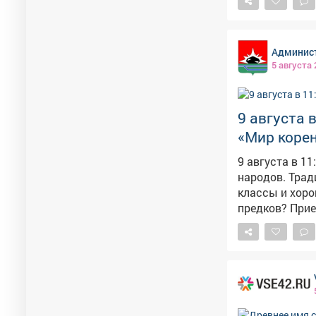
31 377. То есть в
сообщает, что
посёлке Теба в Междуреченс
Админист
5 августа
9 августа 
«Мир коре
9 августа в 1
народов. Традиции предков». Обсужде
классы и хоровод
предков? Прие