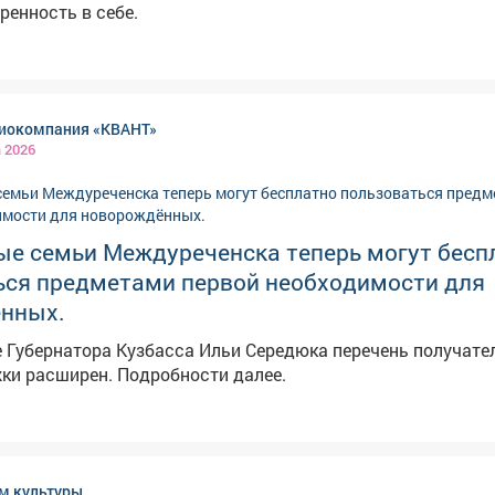
еренность в себе.
иокомпания «КВАНТ»
а 2026
ые семьи Междуреченска теперь могут бесп
ься предметами первой необходимости для
нных.
 Губернатора Кузбасса Ильи Середюка перечень получате
ки расширен. Подробности далее.
ом культуры