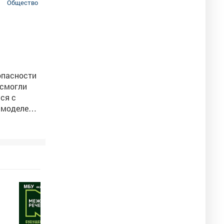
Общество
опасности
 смогли
ься с
 моделей.
апомнил
я помогают
 возраста.