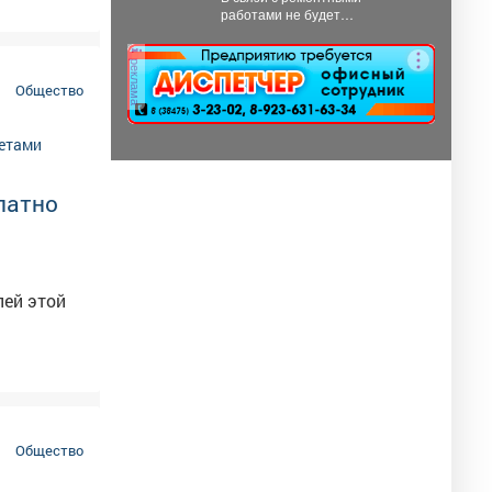
работами не будет
электроэнергии ...
реклама
Общество
латно
лей этой
Общество