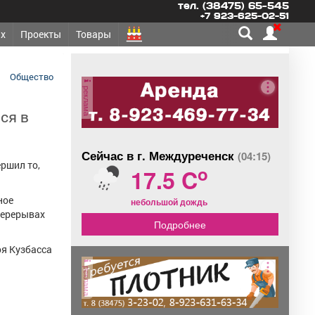
тел. (38475) 65-545
+7 923-625-02-51
х
Проекты
Товары
Общество
реклама
ся в
Сейчас в г. Междуреченск
(04:15)
ершил то,
o
17.5 C
ное
небольшой дождь
перерывах
Подробнее
оя Кузбасса
реклама