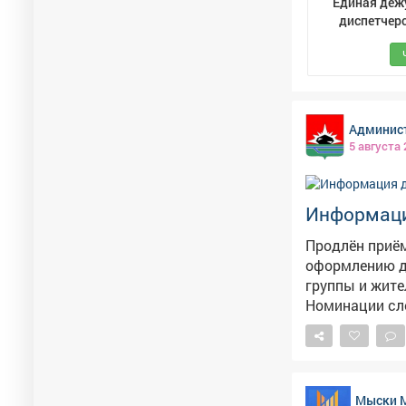
Единая деж
диспетчер
служба (ЕДД
Мыски
Админист
5 августа
Информаци
Продлён приём
оформлению дворовых террито
группы и жите
Номинации следующие: 🌼 «Лучшая клумба-цвет
🌸 «Наш цветущий двор» 🌻 «Цветущий 
(фотоконкурс) 🪻 «Управляю, цветами украшаю» 💐 «Ботанический бунт» 🪷 «Мо
цветущий дом» Заявки на участие принимаются в печатном или элек
виде: - г.Междуреченск, пр.Строителей, 20а, кабинет 420 - эл. адрес: replan@mrech.ru
Мыски 
📞 Телефон для справок: 2-82-77