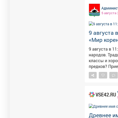
посёлке Теба в Междуреченс
Админист
5 августа
9 августа 
«Мир коре
9 августа в 1
народов. Традиции предков». Обсужде
классы и хоровод
предков? Прие
Древнее и