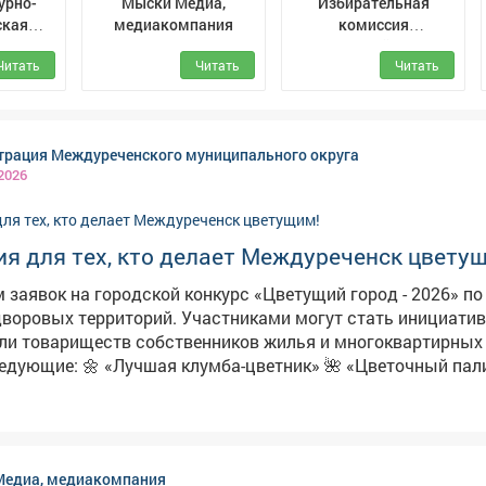
урно-
Мыски Медиа,
Избирательная
ская
медиакомпания
комиссия
С) г.
Кемеровской области
Читать
Читать
Читать
- Кузбасса
рация Междуреченского муниципального округа
 2026
я для тех, кто делает Междуреченск цвету
 заявок на городской конкурс «Цветущий город - 2026» п
рий. Участниками могут стать инициативные
ли товариществ собственников жилья и многоквартирных
ник» 🌺 «Цветочный палисадник»
балкон» 🌹 «Цветочный кадр»
й
тронном
Медиа, медиакомпания
. Положение о конкурсе размещено на сайте