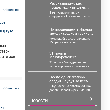
Рассказываем, как
прошел единый день
Общество
профилактики нарушений
В минувшую пятницу
ПДД РФ
сотрудники Госавтоинспекции
г. Междуреченска провели
единый день профилактики
нарушений правил дорожного
На прошедшем в Японии
офорум
движения....
международном турнире
по полноконтактному
Команда была составлена из
каратэ Karate Dream
15 представителей
Festival кузбасские
нных
«Межрегиональной Сибирской
спортсмены завоевали 5
организации шин киокушинкай
медалей.
31 июля в
каратэ-до». Лучшего
Междуреченске
результата добилась...
запланированы
31 июля в Междуреченске
отключения.
запланированы отключения.
Подробности - в карточках. ️ В
случае...
После одной жалобы
следить будут за всеми
машинами на
В Кузбассе на автомобильной
кемеровской трассе
Общество
дороге Новосибирск – Ленинск-
Кузнецкий – Кемерово – Юрга в
селе Глубокое...
НОВОСТИ
ет