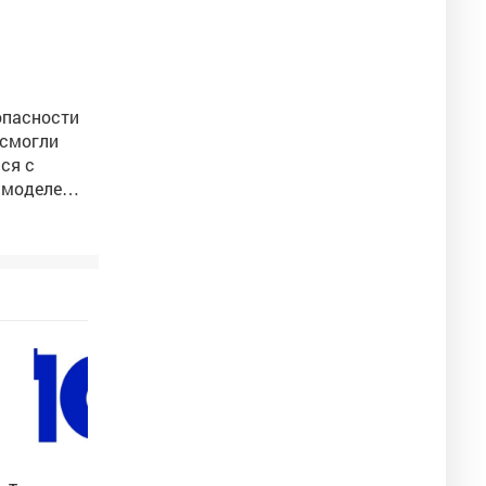
опасности
 смогли
ься с
 моделей.
апомнил
я помогают
 возраста.