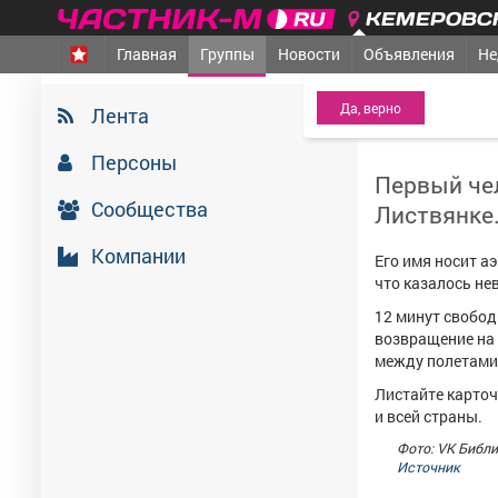
КЕМЕРОВСК
Главная
Группы
Новости
Объявления
Не
МЕЖДУРЕЧЕНСК
- Ва
Централизованн
Лента
2 июля 2026
Персоны
Первый че
Сообщества
Листвянке
Компании
Его имя носит а
что казалось не
12 минут свобод
возвращение на 
между полетами
Листайте карточ
и всей страны.
Фото: VK Библ
Источник