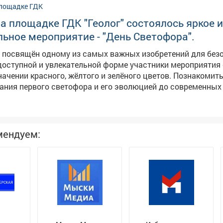
на площадке ГДК "Геолог" состоялось яркое и
ьное мероприятие - "День Светофора".
л посвящён одному из самых важных изобретений для без
 доступной и увлекательной форме участники мероприятия
значении красного, жёлтого и зелёного цветов. Познакомит
ания первого светофора и его эволюцией до современных
активных играх и викторинах. Праздник в ГДК "Геолог" стал
влечением, а важным уроком в игровой форме, который н
безопасность начинается с каждого из нас. Такие событи
вы ответственного поведения на дороге с самого раннего
мендуем: