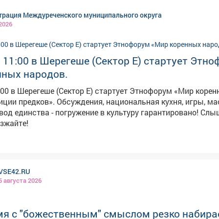
ком округе. Ранее сообщалось, что школы Кузбасса
рация Междуреченского муниципального округа
готовятся к новым требованиям для младших классов.
 2026
в 11:00 в Шерегеше (Сектор Е) стартует Этн
нных народов.
1:00 в Шерегеше (Сектор Е) стартует Этнофорум «Мир коре
ния, национальная кухня, игры, мастер-
 единства - погружение в культуру гарантировано! Слышите зов
зжайте!
VSE42.RU
5 августа 2026
мя с "божественным" смыслом резко набира