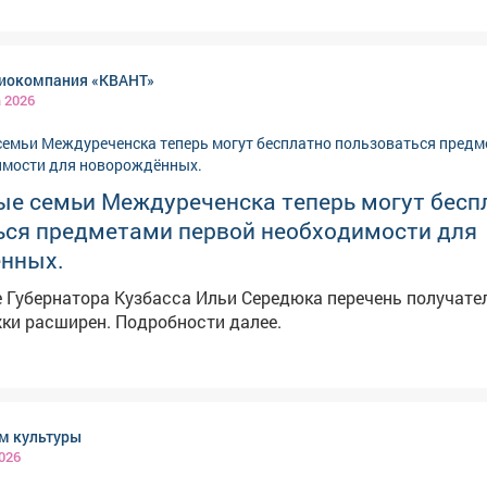
иокомпания «КВАНТ»
а 2026
ые семьи Междуреченска теперь могут бесп
ься предметами первой необходимости для
нных.
 Губернатора Кузбасса Ильи Середюка перечень получате
ки расширен. Подробности далее.
ом культуры
026