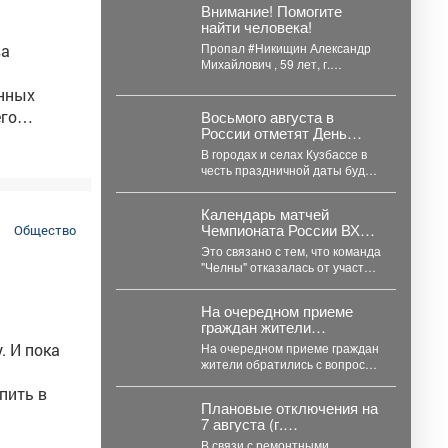
Внимание! Помогите
найти человека!
Пропал #Никищин Александр
ва
Михайлович , 59 лет, г.
#Белово , #Кемеровская обл. С
ённых
4...
го
Восьмого августа в
России отметят День
физкультурника.
В городах и селах Кузбассе в
бирает
честь праздничной даты будут
полнением
проходить соревнования и
мастер-классы. ...
Календарь матчей
телей в
Чемпионата России ВХЛ,
Общество
который должен был
Это связано с тем, что команда
появиться сегодня,
"Челны" отказалась от участия
опубликуют позднее.
в турнире из-за финансовых
проблем...
На очередном приеме
граждан жители
обратились с вопросом
. И пока
На очередном приеме граждан
по графику движения
жители обратились с вопросом
общественного
по графику движения
транспорта.
пить в
общественного транспорта.
Плановые отключения на
Ещё в...
7 августа (г.
Междуреченск)
В связи с ремонтными