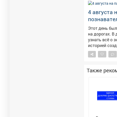
4 августа 
познавател
Этот день бы
на дорогах. В
узнать всё о 
историей созд
Поучаствовать в интер
не просто раз
всем гостям: 
заложить осно
Также реко