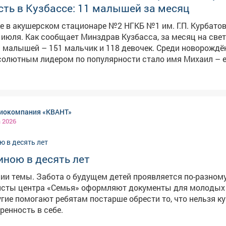
ть в Кузбассе: 11 малышей за месяц
е в акушерском стационаре №2 НГКБ №1 им. Г.П. Курбато
асса, за месяц на свет
 малышей – 151 мальчик и 118 девочек. Среди новорожд
солютным лидером по популярности стало имя Михаил – е
тили, что слухи о том, что имя Миша
ды, сильно преувеличены. Наоборот, оно стремительно на
 Врачи и сотрудники роддома поздравили все семьи с по
здоровья и счастливого детства. Всего за месяц в роддоме
иокомпания «КВАНТ»
оворождённых, что стало одним из самых высоких показа
а 2026
иною в десять лет
ии темы. Забота о будущем детей проявляется по-разному
исты центра «Семья» оформляют документы для молодых
угие помогают ребятам постарше обрести то, что нельзя ку
еренность в себе.