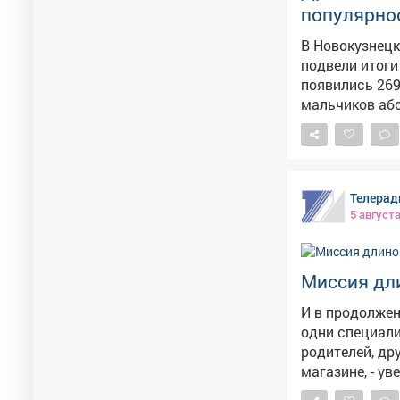
популярнос
В Новокузнецк
подвели итоги июля. Как сообщает Минздрав Кузб
появились 269
мальчиков аб
выбрали родители 11 раз. В ведомстве отме
выходит из мо
популярность.
и пожелали малышам 
Телерад
приняли 269 н
5 август
этом году.
Миссия дл
И в продолжен
одни специал
родителей, др
магазине, - ув