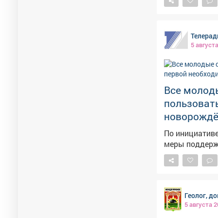
Телерад
5 август
Все молод
пользоват
новорождё
По инициативе
меры поддерж
Геолог, д
5 августа 2