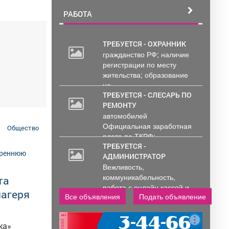
РАБОТА
ТРЕБУЕТСЯ - ОХРАННИК
гражданство РФ; наличие
20
регистрации по месту
000
жительства; образование
руб.
не...
ТРЕБУЕТСЯ - СЛЕСАРЬ ПО
РЕМОНТУ
автомобилей
Официальная заработная
Общество
плата по ТКРФ;
социальные гарантии и
ТРЕБУЕТСЯ -
уверенность в...
АДМИНИСТРАТОР
Вежливость,
коммуникабельность,
та
работа с онлайн кассой и
лагеря
Все объявления
Подать объявление
ПК (программы...
реклама
ка»