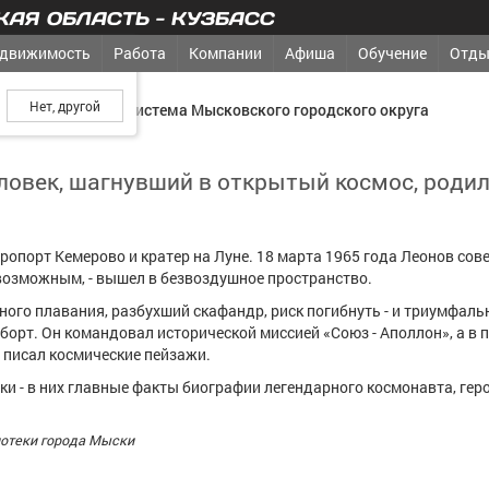
АЯ ОБЛАСТЬ - КУЗБАСС
движимость
Работа
Компании
Афиша
Обучение
Отды
ш город?
ая библиотечная система Мысковского городского округа
ловек, шагнувший в открытый космос, родил
.
эропорт Кемерово и кратер на Луне. 18 марта 1965 года Леонов сов
возможным, - вышел в безвоздушное пространство.
ного плавания, разбухший скафандр, риск погибнуть - и триумфаль
борт. Он командовал исторической миссией «Союз - Аполлон», а в 
 писал космические пейзажи.
ки - в них главные факты биографии легендарного космонавта, гер
иотеки города Мыски