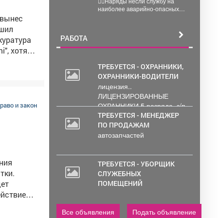
👮‍♂Наряды несли службу на
провели массовую
наиболее аварийно-опасных
проверку водителей
участках города, где риск
дорожно-транспортных
ешил
происшествий особенно высок.
РАБОТА
куратура
Основная...
", хотя
ТРЕБУЕТСЯ - ОХРАННИКИ,
ице
ОХРАННИКИ-ВОДИТЕЛИ
ц
лицензия..
 жизни
ЛИЦЕНЗИРОВАННЫЕ
ОХРАННИКИ 5 разряда, з/п
раво и закон
ока не
от 33000 руб. 6...
ТРЕБУЕТСЯ - МЕНЕДЖЕР
ПО ПРОДАЖАМ
автозапчастей
ТРЕБУЕТСЯ - УБОРЩИК
тки.
СЛУЖЕБНЫХ
дет
ПОМЕЩЕНИЙ
ого режима
Все объявления
Подать объявление
нных им