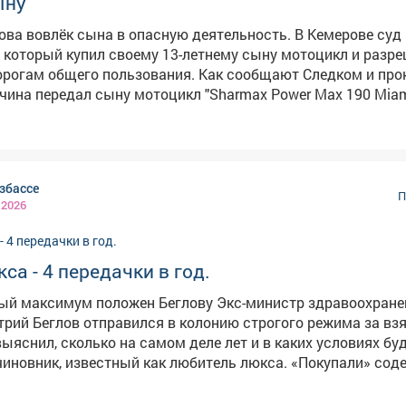
ыну
овлёк сына в опасную деятельность. В Кемерове суд вынес
, который купил своему 13-летнему сыну мотоцикл и разр
орогам общего пользования. Как сообщают Следком и про
чина передал сыну мотоцикл "Sharmax Power Max 190 Miami
правления нужны права, которых у подростка не было. В мае 2026
на мотоцикле столкнулся с автомобилем у магазина на ул
ьной и получил травмы. Следователи установили, что оте
и разрешал сыну кататься, чем вовлёк его в опасную для
збассе
 признал вину и раскаялся. Суд назначил ему штраф в 50
П
 2026
 Мотоцикл конфисковали в доход государства. Приговор п
у
са - 4 передачки в год.
ум положен Беглову Экс-министр здравоохранения
рий Беглов отправился в колонию строгого режима за взя
 выяснил, сколько на самом деле лет и в каких условиях бу
ик, известный как любитель люкса. «Покупали» содействие
в взяток Дмитрий Беглов получил 6,5 лет в колонии строг
млн руб. При этом озвученная в суде общая сумма получе