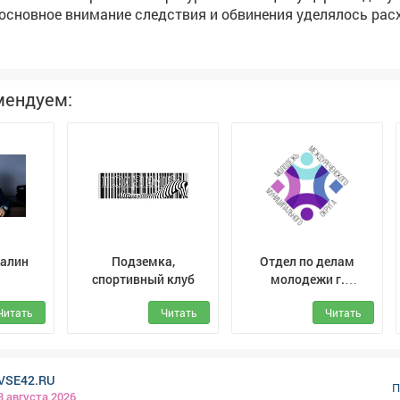
основное внимание следствия и обвинения уделялось ра
сы и ювелирные изделия. Как пишет NGS42.RU, речь идёт о
коши, приобретённых на десятки миллионов рублей. Среди
зделия известных брендов (Omega, ULYSSE NARDIN, Rolex, C
ко конкретные цены по каждому экземпляру не приводились
мендуем:
х тут. В рамках подготовки к делу озвучивался и
изъятых активов: помимо предметов роскоши, значились
инган» стоимостью 2,8 млн рублей, часть квартиры в Нов
 стоимостью около 1,14 млн рублей, а также деньги и про
о 21 млн рублей. По итогам дела Беглов лишился имущест
эквивалента, оцениваемого более чем в 115 млн рублей. Фото: АиФ
алин
Подземка,
Отдел по делам
спортивный клуб
молодежи г.
Междуреченск
Читать
Читать
Читать
VSE42.RU
П
3 августа 2026