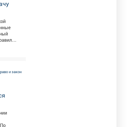
ачу
ещё по
кой
анные
правил
едения
е штрафа
отать с
раво и закон
маться их
ся
нии