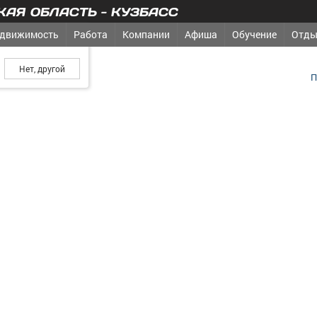
АЯ ОБЛАСТЬ - КУЗБАСС
движимость
Работа
Компании
Афиша
Обучение
Отды
ш город?
медиакомпания
П