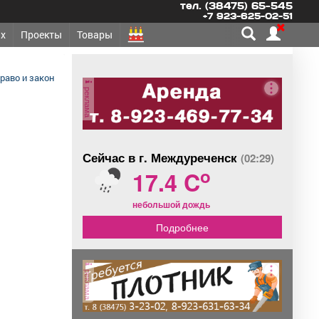
тел. (38475) 65-545
+7 923-625-02-51
х
Проекты
Товары
раво и закон
реклама
Сейчас в г. Междуреченск
(02:29)
o
17.4 C
небольшой дождь
Подробнее
реклама