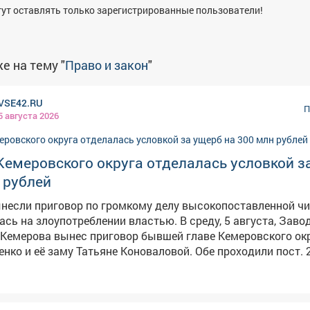
ут оставлять только зарегистрированные пользователи!
е на тему "
Право и закон
"
VSE42.RU
П
5 августа 2026
Кемеровского округа отделалась условкой з
 рублей
несли приговор по громкому делу высокопоставленной ч
оупотреблении властью. В среду, 5 августа, Заводский
Кемерова вынес приговор бывшей главе Кемеровского ок
нко и её заму Татьяне Коноваловой. Обе проходили пост. 2
иями). – Коляденко суд назначил 3 года лишения
но, Коноваловой – 3 года и 3 месяца условно. Кроме того,
 занимать определенные должности, – сообщает источник