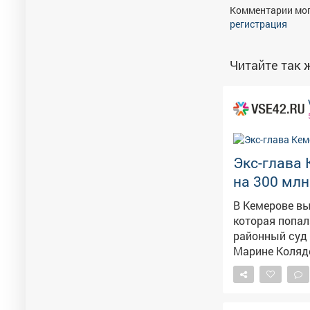
Комментарии мог
регистрация
Читайте так ж
Экс-глава 
на 300 млн
В Кемерове вы
которая попалась на зл
районный суд 
Марине Коляде
РФ (злоупотребление полномоч
свободы услов
лишены права