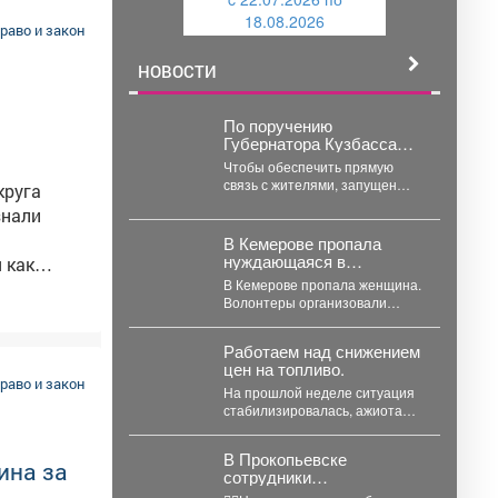
и
й
18.08.2026
ли 35
й
раво и закон
НОВОСТИ
едал
По поручению
Губернатора Кузбасса
ернуть
глава Междуреченска
Чтобы обеспечить прямую
 дельцов.
ежедневно держит на
связь с жителями, запущен
круга
контроле ситуацию с
специальный чат-бот
топливом.
знали
«Топливный гид» в
мессенджере МАХ.
В Кемерове пропала
нуждающаяся в
 как
медпомощи 60-летняя
В Кемерове пропала женщина.
женщина
Волонтеры организовали
чения
поиски. Волонтеры ПСО
"ЛизаАлерт" сообщили, что в
Работаем над снижением
Кемерове...
алову
цен на топливо.
раво и закон
На прошлой неделе ситуация
стабилизировалась, ажиотаж
спал, сформировали
достаточный запас бензина и
В Прокопьевске
солярки. Удалось...
ина за
сотрудники
Госавтоинспекции