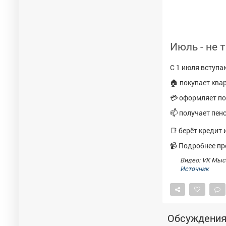
Июль - не 
С 1 июля вступаю
🏠 покупает ква
💳 оформляет по
📫 получает пен
📑 берёт кредит
📹 Подробнее пр
Видео: VK Мыс
Источник
Обсуждени