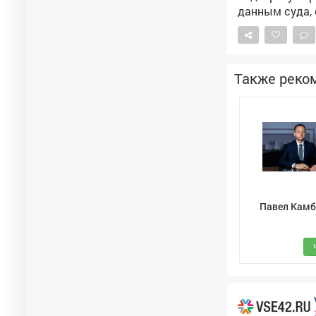
данным суда, 
Беглова на ча
предметах рос
упоминались и
Chanel), одна
Также реко
Журналисты сами подсчитали и
общий объём 
автомобиль «Ч
с кадастровой
на сумму окол
Павел Камб