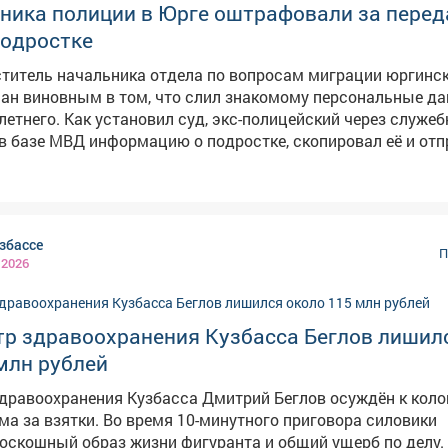
дника полиции в Юрге оштрафовали за перед
 какие деньги у него появилась вся эта роскошь. Поэтому 
тил в доход...
подростке
титель начальника отдела по вопросам миграции юргинс
ан виновным в том, что слил знакомому персональные д
олицейский через служебный
в базе МВД информацию о подростке, скопировал её и от
мс-сообщении. При этом он знал, что разглашать такие св
апрещено, но решил помочь своему знакомому из личной
 полностью и раскаялся в
учётом обстоятельств дела суд назначил наказание в вид
збассе
ей. Также бывшему полицейскому запрещено два года раб
П
 2026
 информацией, содержащей персональные данные, и зани
редоставлением. На дату публикации приговор суда не
вступил в законную силу. Фото: istockphoto.com
тр здравоохранения Кузбасса Беглов лишил
млн рублей
дравоохранения Кузбасса Дмитрий Беглов осуждён к коло
ма за взятки. Во время 10-минутного приговора силовики
оскошный образ жизни фигуранта и общий ущерб по делу. По