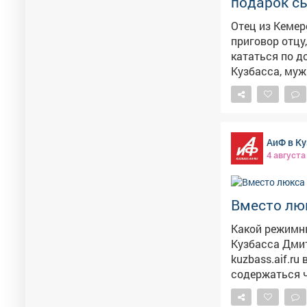
подарок с
Отец из Кемерова в
приговор отцу
кататься по д
Кузбасса, муж
знал, что для у
года мальчик 
Горноспасател
систематическ
АиФ в Ку
деятельность. Мужчина
4 августа
тысяч рублей.
вступил в сил
Вместо люк
Какой режимный максим
Кузбасса Дмит
kuzbass.aif.ru
содержаться чиновн
За 11 эпизодо
и штраф в 25 