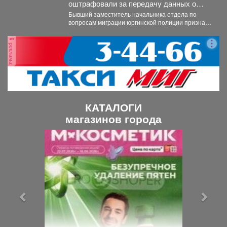
оштрафовали за передачу данных о
подростке
Бывший заместитель начальника отдела по
вопросам миграции юргинской полиции признан
виновным в том, что слил...
реклама
КАТАЛОГИ
магазинов города
П
С
р
л
е
е
д
д
ы
у
д
ю
у
щ