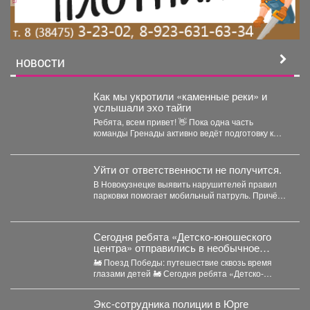
НОВОСТИ
Как мы укротили «каменные реки» и
услышали эхо тайги
Ребята, всем привет! 👋 Пока одна часть
команды Гренады активно ведёт подготовку к
очередной экспедиции,...
Уйти от ответственности не получится.
В Новокузнецке выявить нарушителей правил
парковки помогает мобильный патруль. Причём
работает система в автоматическом режиме....
Сегодня ребята «Детско-юношеского
центра» отправились в необычное
путешествие - на борт «Поезда
🚂 Поезд Победы: путешествие сквозь время
Победы».
глазами детей 🚂 Сегодня ребята «Детско-
юношеского центра» отправились...
Экс-сотрудника полиции в Юрге