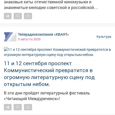
знаковые хиты отечественной киномузыки и
знаменитые мелодии советской и российской
эстрады. 💫 Со сцены интерактивного шоу вместе с
гостями Библиотеки споют харизматичные
разножанровые петербургские вокалисты,
инструменталисты и танцоры. Их номера внесут в
Телерадиокомпания «КВАНТ»
концерт ноты настоящего русского размаха и
Культура
5 августа 2026
энергии. 🤩 До встречи в Центральной городской
библиотеке на Советской, 44! Задать вопрос можно по
телефону: 20644. #вкзмыски #споёмлюбимоеродное
#афишаВКЗ
11 и 12 сентября проспект
Коммунистический превратится в
огромную литературную сцену под
открытым небом.
В эти дни пройдет литературный фестиваль
«Читающий Междуреченск»!