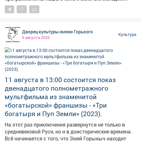
советской и российской эстрады. 🎻 Атмосферу
праздника создадут харизматичные петербургские
артисты: вокалисты, инструменталисты и танцоры. 🏢
Место проведения: Центральная городская
Дворец культуры имени Горького
библиотека (Советская, 44). 📞 По вопросам
Культура
5 августа 2026
обращайтесь: 2-06-44.
11 августа в 13:00 состоится показ
двенадцатого полнометражного
мультфильма из знаменитой
«богатырской» франшизы - «Три
богатыря и Пуп Земли» (2023).
На этот раз приключения развернутся не только в
средневековой Руси, но и в доисторические времена.
Всё начинается с того, что Змей Горыныч находит