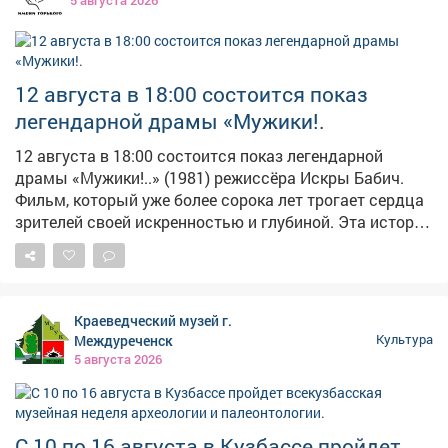
5 августа 2026
12 августа в 18:00 состоится показ
легендарной драмы «Мужики!.
12 августа в 18:00 состоится показ легендарной
драмы «Мужики!..» (1981) режиссёра Искры Бабич.
Фильм, который уже более сорока лет трогает сердца
зрителей своей искренностью и глубиной. Эта история
рассказывает о шахтёре Павле Зубове, которого
блистательно сыграл Александр Михайлов: много лет
назад он уехал из родного села, не простив бывшую
невесту Настю, но известие о её смерти заставляет
Краеведческий музей г.
его вернуться. Там он узнаёт шокирующую правду - у
Междуреченск
Культура
него на руках остаются трое осиротевших детей, а
5 августа 2026
старшая дочь оказывается его собственной. В
фильме также снимались Пётр Глебов, Ирина Иванова,
Анатолий Солоницын и Другие выдающиеся актёры, а
сама картина сразу после премьеры вызвала шквал
С 10 по 16 августа в Кузбассе пройдет