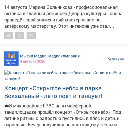
14 августа Марина Зольникова - профессиональная
актриса и главный режиссёр Дворца культуры - снова
проведёт свой знаменитый мастер-класс по
актёрскому мастерству. Этот интенсив уже стал
одним из самых популярных в городе: на него
приходят, чтобы прокачать уверенность, снять
зажимы и научиться звучать убедительно в любой
ситуации. Никакой скучной теории. Только живая
Мыски Медиа, медиакомпания
практика, работа с голосом, телом и вниманием.
Культура
4 августа 2026
Никаких масок - только вы и ваша природная харизма.
Что будет: • упражнения на снятие телесных блоков •
настройка голоса и дикции • импровизация и
сценическая речь • управление состоянием
Концерт «Открытое небо» в парке
уверенности Два потока: 🧒 17:00 - для детей и
Вокзальный - лето поёт и танцует!
подростков (игровая форма, знакомство со сценой) 🧑
19:00 - для взрослых (глубокая работа с внутренними
☁️В микрорайоне ГРЭС на атмосферной
барьерами) 🗓 14 августа 🏷 Билеты: vk.cc/cZy7
танцплощадке прошёл концерт «Открытое небо». Под
Количество мест ограничено. Не откладывайте - оно
летние ритмы с радостью пустились в пляс и дети, и
того стоит 😌
взрослые. Вечер получился по-настоящему тёплым и