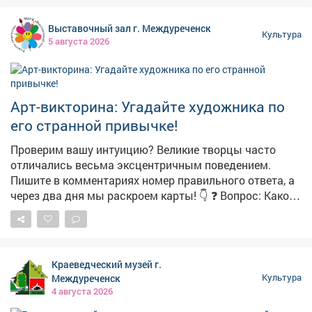
Выставочный зал г. Междуреченск
Культура
5 августа 2026
Арт-викторина: Угадайте художника по
его странной привычке!
Проверим вашу интуицию? Великие творцы часто
отличались весьма эксцентричным поведением.
Пишите в комментариях номер правильного ответа, а
через два дня мы раскроем карты! 👇 ❓ Вопрос: Какой
великий русский художник так сильно любил птиц, что
каждую весну скупал на рынках целые клетки с
пернатыми только для того, чтобы тут же выпустить
их на волю прямо на глазах у изумленной публики? 1️⃣
Краеведческий музей г.
Иван Шишкин (набирался вдохновения для лесных
Междуреченск
Культура
пейзажей) 2️⃣ Василий Перов (изучал повадки птиц для
4 августа 2026
своих охотничьих картин) 3️⃣ Алексей Саврасов (автор