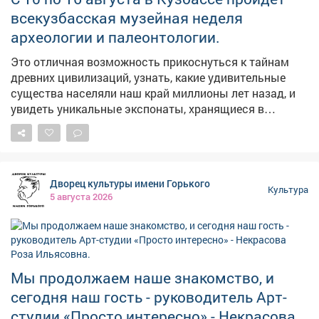
писем от благодарных зрителей, которые
всекузбасская музейная неделя
признавались, что не могли сдержать слёз. Приходите
археологии и палеонтологии.
всей семьёй, чтобы пережить эту удивительную,
пронзительную историю, которая заставляет
Это отличная возможность прикоснуться к тайнам
задуматься о главном. 📅 Когда: 12 августа, 18:00 📍
древних цивилизаций, узнать, какие удивительные
Где: Дворец культуры имени Горького Вход
существа населяли наш край миллионы лет назад, и
свободный!
увидеть уникальные экспонаты, хранящиеся в
музейных фондах. Вас ждут интересные экскурсии,
интерактивные программы и новые открытия!
Следите за публикациями в социальных сетях. Также
вы можете посетить любое мероприятие в музеях по
Дворец культуры имени Горького
всей области. Подробности в карточках.
Культура
5 августа 2026
#Неделя_археологии_палеонтологии_в_Кузбассе
Мы продолжаем наше знакомство, и
сегодня наш гость - руководитель Арт-
студии «Просто интересно» - Некрасова