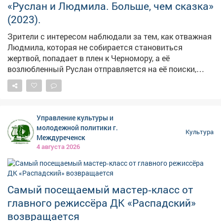
«Руслан и Людмила. Больше, чем сказка»
(2023).
Зрители с интересом наблюдали за тем, как отважная
Людмила, которая не собирается становиться
жертвой, попадает в плен к Черномору, а её
возлюбленный Руслан отправляется на её поиски,
сталкиваясь на своём пути с магическими
ловушками, говорящим медведем и даже попадает в
сражение с колдуном в небесах. Эта яркая
анимационная версия классической поэмы Пушкина
Управление культуры и
от создателей «Снежной королевы». Яркие персонажи
молодежной политики г.
Культура
и динамичный сюжет не оставили равнодушными ни
Междуреченск
детей, ни взрослых. Следите за афишами - впереди
4 августа 2026
ещё много интересных кинопоказов!
Самый посещаемый мастер‑класс от
главного режиссёра ДК «Распадский»
возвращается