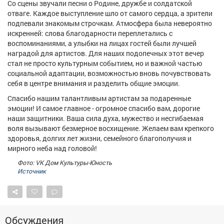
Со сцены звучали песни о Родине, дружбе и солдатской
Афиша
Обучение
Проекты
отваге. Каждое выступление шло от самого сердца, а зрители
подпевали знакомым строчкам. Атмосфера была невероятно
искренней: слова благодарности переплетались с
воспоминаниями, а улыбки на лицах гостей были лучшей
наградой для артистов. Для наших подопечных этот вечер
Товары
Поздравления
Погода
стал не просто культурным событием, но и важной частью
социальной адаптации, возможностью вновь почувствовать
себя в центре внимания и разделить общие эмоции.
Спасибо нашим талантливым артистам за подаренные
эмоции! И самое главное - огромное спасибо вам, дорогие
наши защитники. Ваша сила духа, мужество и несгибаемая
ТВ программа
Я - пенсионер
воля вызывают безмерное восхищение. Желаем вам крепкого
здоровья, долгих лет жизни, семейного благополучия и
мирного неба над головой!
Фото: VK Дом Культуры-Юность
Источник
Обсуждения