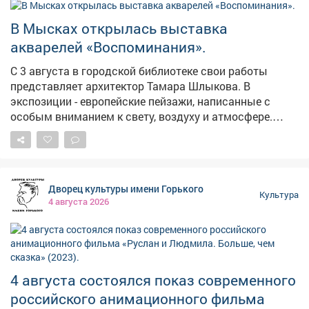
и соискателей, ссылка на регистрацию - на
Федеральном портале художественного образования
В Мысках открылась выставка
Артцентр.рус 👉 rfartcenter.ru/musawards/
акварелей «Воспоминания».
#премиипреподавателям
С 3 августа в городской библиотеке свои работы
представляет архитектор Тамара Шлыкова. В
экспозиции - европейские пейзажи, написанные с
особым вниманием к свету, воздуху и атмосфере.
Йорк, Эдинбург, Прага, Венеция, Флоренция. Выставка
будет работать по обычному графику библиотеки.
Вход свободный. Все желающие могут прикоснуться к
искусству и ненадолго перенестись в другие города.
Дворец культуры имени Горького
🏢 Выставка находится по адресу: Советская, 44.
Культура
4 августа 2026
4 августа состоялся показ современного
российского анимационного фильма