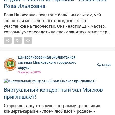
Роза Ильясовна.
Роза Ильясовна - педагог с большим опытом, чей
таланты и многолетний стаж вдохновляют
участников на творчество. Она - настоящий мастер,
который умеет создать на своих занятиях атмосферу
творчества, где каждый ребёнок может проявить
свою индивидуальность и почувствовать себя
творцом. Здесь юные мастера учатся техникам
декоративно-прикладного творчества, проявляют
Централизованная библиотечная
свой талант и творческий потенциал. На занятиях
система Мысковского городского
Культура
ребята экспериментируют с различными
округа
материалами. Воспитанники студии активно
5 августа 2026
участвуют в различных выставках и конкурсах,
представляя свои работы. Многие из ребят были
награждены дипломами победителей различных
Виртуальный концертный зал Мысков
конкурсов, а отчётные выставки студии всегда
приглашает!
вызывают большой интерес у жителей города.
Открывает августовскую программу трансляция
концерта-караоке «Споём любимое и родное» -