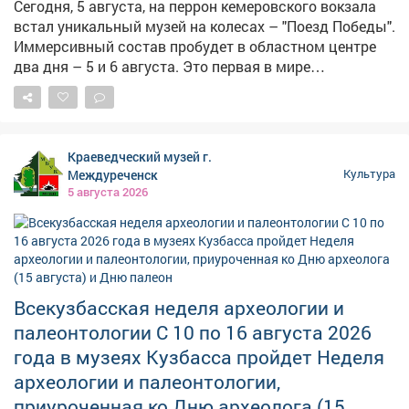
сохранение национальных традиций. 💪За этой
Сегодня, 5 августа, на перрон кемеровского вокзала
победой - тысячи часов репетиций, мозолей и веры в
встал уникальный музей на колесах – "Поезд Победы".
себя. 💯Правду говорят про танцевальное искусство:
Иммерсивный состав пробудет в областном центре
«Удивительной силой обладают танцы: ты
два дня – 5 и 6 августа. Это первая в мире
открываешь их, а они - тебя». Поздравляю «Ауру» с
интерактивная выставка, размещенная в
победой!🥇
движущемся железнодорожном составе. Десять
тематических вагонов с помощью передовых
технологий, объемного звука и реалистичных
Краеведческий музей г.
экспозиций буквально переносят посетителей в
Междуреченск
Культура
события военных лет.
5 августа 2026
Всекузбасская неделя археологии и
палеонтологии С 10 по 16 августа 2026
года в музеях Кузбасса пройдет Неделя
археологии и палеонтологии,
приуроченная ко Дню археолога (15