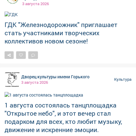
Адрес: ул. Весенняя 9 ⏳ Часы работы: пн-пт с 9:00-
обменивались ими на улицах. А сегодня это хрупкие
3 августа 2026
18:00
напоминания о том, как спорт объединил страну и
весь мир. Они хранят не только историю Игр, но и
атмосферу нашего общего прошлого.
ГДК "Железнодорожник" приглашает
стать участниками творческих
коллективов новом сезоне!
Дворец культуры имени Горького
Культура
3 августа 2026
1 августа состоялась танцплощадка
"Открытое небо", и этот вечер стал
подарком для всех, кто любит музыку,
движение и искренние эмоции.