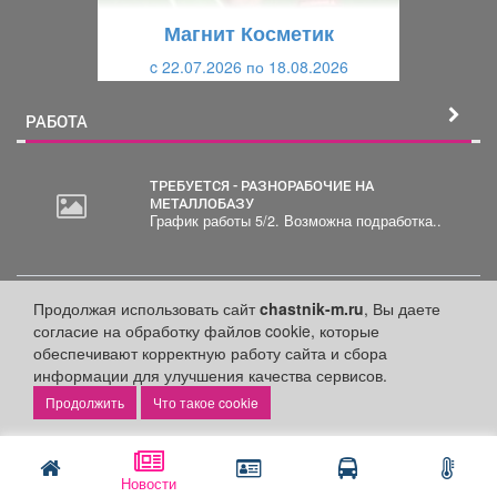
щ
и
Магнит Косметик
и
й
c 22.07.2026 по 18.08.2026
й
РАБОТА
ТРЕБУЕТСЯ - РАЗНОРАБОЧИЕ НА
МЕТАЛЛОБАЗУ
График работы 5/2. Возможна подработка..
ТРЕБУЕТСЯ - ОПЕРАТОР ПК
Продолжая использовать сайт
chastnik-m.ru
, Вы даете
Уверенный пользователь ПК Знание OS
согласие на обработку файлов cookie, которые
Windows знание Microsoft Office . Обработка
и...
обеспечивают корректную работу сайта и сбора
информации для улучшения качества сервисов.
Что такое cookie
ТРЕБУЕТСЯ - ГАРДЕРОБЩИК
Новости