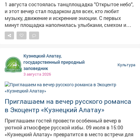
1 августа состоялась танцплощадка "Открытое небо",
и этот вечер стал подарком для всех, кто любит
музыку, движение и искренние эмоции. С первых
минут площадка наполнилась улыбками, смехом и
предвкушением праздника. В этот вечер для нас пели
замечательные артисты: 🎤 Арина Расторгуева 🎤
Евгений Семёнов 🎤 Дарья Живолуп 🎤 Оксана
Гайдукова Настоящим подарком для зрителей стало
Кузнецкий Алатау,
выступление Андрея Лучинина, нашего гостя из
государственный природный
Культура
города Невельск (о.Сахалин). Также своим
заповедник
выступлением порадовал Владимир Мотрич -
3 августа 2026
художник из города Кемерово. Он проникновенно
исполнил песню "Чистые пруды". В программе
прозвучали как вечные хиты: "Электричка", "На
Приглашаем на вечер русского романса
теплоходе музыка играет", "Уходило лето", "Наш
сосед", "Ноктюрн", "Облака". Так и музыка, которая
в Экоцентр «Кузнецкий Алатау»
оставила у слушателей приятные воспоминания: "Не
Приглашаем гостей провести особенный вечер в
сердись", "Ямаечка", "Благодарю", "Железные дороги" и
уютной атмосфере русской избы. 09 июля в 15:00
другие. Праздник был приурочен к нескольким
«Кузнецкий Алатау» превратится в место встречи для
праздникам: Дню тыла Вооруженных Сил Российской