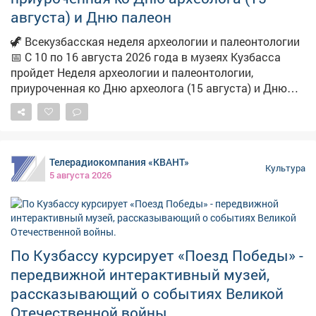
августа) и Дню палеон
🦖 Всекузбасская неделя археологии и палеонтологии
📅 С 10 по 16 августа 2026 года в музеях Кузбасса
пройдет Неделя археологии и палеонтологии,
приуроченная ко Дню археолога (15 августа) и Дню
палеонтолога (16 августа). 🏛 В музеях, где хранятся
уникальные археологические и палеонтологические
коллекции, откроются тематические выставки -
настоящие порталы в прошлое. А чтобы знакомство с
Телерадиокомпания «КВАНТ»
историей стало ещё увлекательнее, мы подготовили
Культура
5 августа 2026
целый комплекс просветительских мероприятий:
экскурсии, лекции, музейные занятия и
мастер‑классы. Вы сможете не просто увидеть
экспонаты, но и по-новому взглянуть на тайны
древних цивилизаций и доисторических миров. 📌
По Кузбассу курсирует «Поезд Победы» -
Делимся расписанием самых ярких событий Недели
передвижной интерактивный музей,
археологии и палеонтологии - смотрите афиши на
картинках! 👇
рассказывающий о событиях Великой
#Неделя_археологии_палеонтологии_в_Кузбассе
Отечественной войны.