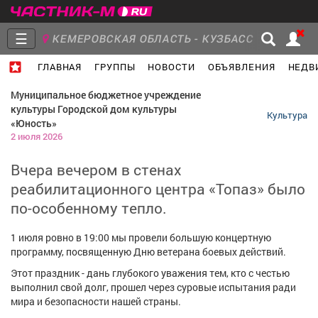
☰
КЕМЕРОВСКАЯ ОБЛАСТЬ - КУЗБАСС
ГЛАВНАЯ
ГРУППЫ
НОВОСТИ
ОБЪЯВЛЕНИЯ
НЕДВ
Главная
Группы
Новости
Муниципальное бюджетное учреждение
культуры Городской дом культуры
Культура
«Юность»
2 июля 2026
Вчера вечером в стенах
Объявления
Недвижимость
Услуги
реабилитационного центра «Топаз» было
по-особенному тепло.
1 июля ровно в 19:00 мы провели большую концертную
Работа
Транспорт
Компании
программу, посвященную Дню ветерана боевых действий.
Этот праздник - дань глубокого уважения тем, кто с честью
выполнил свой долг, прошел через суровые испытания ради
мира и безопасности нашей страны.