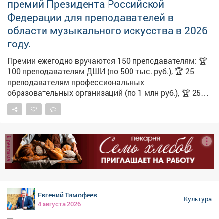
премий Президента Российской
Федерации для преподавателей в
области музыкального искусства в 2026
году.
Премии ежегодно вручаются 150 преподавателям: 🏆
100 преподавателям ДШИ (по 500 тыс. руб.), 🏆 25
преподавателям профессиональных
образовательных организаций (по 1 млн руб.), 🏆 25
преподавателям организаций высшего образования
(по 1 млн руб.). Основными критериями отбора
соискателей являются наличие: ✅ наличие авторских
методик, ✅ наличие учеников, демонстрирующих
реклама
высокие результаты обучения, ✅ наличие опыта
участия соискателя в творческих мероприятиях. ❗На
соискание премий преподавателей выдвигают
образовательные организации, являющиеся
основным местом их работы. 🔔 Срок подачи
Евгений Тимофеев
Культура
документов на соискателей - до 20 августа. ✍
4 августа 2026
Подробная информация, инструкции для организаций