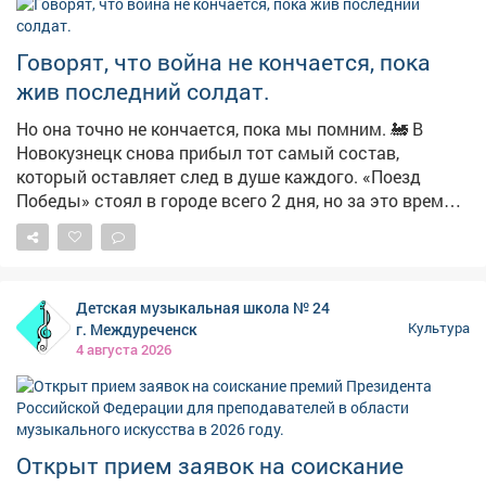
знаменитого полотна «Грачи прилетели») 4️⃣ Иван
Айвазовский (считал, что птицы приносят удачу
морякам) 🏛 Искусство - это не сухие строчки из
Говорят, что война не кончается, пока
учебников, а живые, страстные и порой очень
жив последний солдат.
чудаковатые люди. Пока вы думаете над ответом,
напоминаем, что в нашем выставочном зале вовсю
Но она точно не кончается, пока мы помним. 🚂 В
работает новая масштабная выставка «Шахтёрская
Новокузнецк снова прибыл тот самый состав,
слава»! Приходите заряжаться мощной энергией
который оставляет след в душе каждого. «Поезд
индустриальной живописи и графики. 📍 Адрес: ул.
Победы» стоял в городе всего 2 дня, но за это время
его посетили сотни жителей Кузбасса - от школьников
Весенняя 9 ⏳ Часы работы: пн-пт с 9:00-18:00
до ветеранов. Это не просто музей на колесах. Это
машина времени. Вы идете по вагонам, а в наушниках
- голос машиниста поровоза Лидии, свидетеля тех
Детская музыкальная школа № 24
событий. Она проведет вас через все ужасы и
г. Междуреченск
Культура
надежды военных лет так, будто вы были там. И в
4 августа 2026
нашем музее хранятся экспонаты, которые тоже
«видели» ту войну. Приходите, мы расскажем.
Открыт прием заявок на соискание