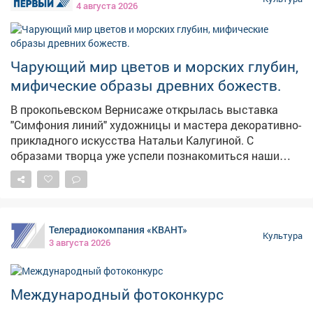
мгновения эти, Край любимый, сердцу родной, Богом
4 августа 2026
созданный на планете. Июль 2026 год
#ПоэтическийВторникЪ #мыскам70 #поэзияМысков
Чарующий мир цветов и морских глубин,
мифические образы древних божеств.
В прокопьевском Вернисаже открылась выставка
"Симфония линий" художницы и мастера декоративно-
прикладного искусства Натальи Калугиной. С
образами творца уже успели познакомиться наши
коллеги. #новости #культура #выставка
Телерадиокомпания «КВАНТ»
Культура
3 августа 2026
Международный фотоконкурс