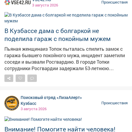
потерявших в сумме свыше 61 миллиона рублей.
Происшествия
3 августа 2026
️❗️Напоминаем, что в личном кабинете «Госуслуг» есть
возможность установить самозапрет на получение
кредитов. Будьте бдительны, не дайте себя обмануть!
В Кузбассе дама с болгаркой не
поделила гараж с покойным мужем
Пьяная женщинаиз Топок пыталась спилить замок с
гаража бывшего покойного мужа, инцидент заметили
соседи и вызвали Росгвардию. В городе Топки
сотрудники Росгвардии задержали 53-летнюю
местную жительницу, которая пыталась завладеть
имуществом бывшего супруга. Как сообщает
Росгвардия Кузбасса, инцидент произошёл вечером
во дворе дома на улице Советской. Очевидцы
Поисковый отряд «ЛизаАлерт»
заметили женщину с признаками алкогольного
Кузбасс
Происшествия
опьянения, которая пыталась спилить навесной замок
3 августа 2026
с гаража покойного местного жителя, и вызвали
полицию. Прибывший экипаж вневедомственной
охраны пресёк противоправные действия. Как
Внимание! Помогите найти человека!