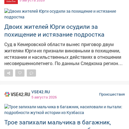
Двоих жителей Юрги осудили за
похищение и истязание подростка
Суд в Кемеровской области вынес приговор двум
жителям Юрги-их признали виновными в похищении,
истязании и насильственных действиях в отношении
несовершеннолетнего. По данным Следкома региона,
в апреле 2024года мужчины поссорились с 13‑летним
знакомым из‑за пустяка. Они насильно посадили
мальчика в багажник машины и увезли в безлюдное
место. Там вместе с третьим соучастником избили
VSE42.RU
подростка и совершили в отношении него ряд
Происшествия
5 августа 2026
противоправных действий-в том числе сексуального
характера. После этого ребёнка снова поместили в
багажник и отвезли к деревне Новоягодное, где
продолжили издеваться над ним. В итоге
Трое запихали мальчика в багажник,
злоумышленники оставили мальчика на месте и