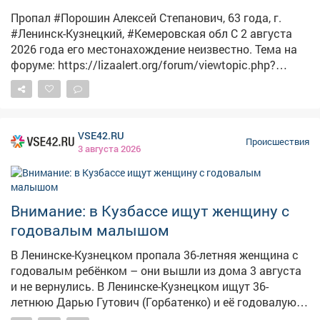
выяснилось, задержанная – бывшая супруга
Пропал #Порошин Алексей Степанович, 63 года, г.
владельца гаража. Она пыталась получить доступ к
#Ленинск-Кузнецкий, #Кемеровская обл С 2 августа
его имуществу. Женщину передали сотрудникам
2026 года его местонахождение неизвестно. Тема на
полиции для дальнейшего разбирательства.
форуме: https://lizaalert.org/forum/viewtopic.php?
Проводится проверка.
p=1173930 Инфорг: Эпсмак (Анастасия) 89609091410
#ЛизаАлерт #ЛизаАлертКузбасс #ПропалЧеловек
VSE42.RU
Происшествия
3 августа 2026
Внимание: в Кузбассе ищут женщину с
годовалым малышом
В Ленинске-Кузнецком пропала 36-летняя женщина с
годовалым ребёнком – они вышли из дома 3 августа
и не вернулись. В Ленинске-Кузнецком ищут 36-
летнюю Дарью Гутович (Горбатенко) и её годовалую
дочь Василису. Как сообщает поисковый отряд