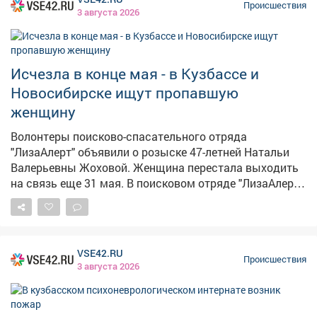
местную жительницу, ранее уже судимую. По версии
Происшествия
3 августа 2026
следствия, при личном досмотре у неё изъяли
наркотик, а затем нашли ещё партию в
оборудованном тайнике. Экспертиза подтвердила: это
карфентанил общей массой более 100 граммов, что
Исчезла в конце мая - в Кузбассе и
квалифицируется как особо крупный размер.
Новосибирске ищут пропавшую
Возбуждено уголовное дело, женщине грозит до 20 лет
женщину
лишения свободы.
Волонтеры поисково-спасательного отряда
"ЛизаАлерт" объявили о розыске 47-летней Натальи
Валерьевны Жоховой. Женщина перестала выходить
на связь еще 31 мая. В поисковом отряде "ЛизаАлерт"
сообщили, что Наталья Валерьевна Жохова пропала
31 мая 2026 года. По предварительной информации,
женщина может находиться в Осинниках, Калтане или
Новосибирске. На данный момент местонахождение
VSE42.RU
женщины неизвестно. Приметы пропавшей: рост 170
Происшествия
3 августа 2026
сантиметров, среднее телосложение, русые волосы,
голубые глаза. Одежда: светло-бежевая ветровка с
капюшоном, черные брюки, серые полуботинки. Если