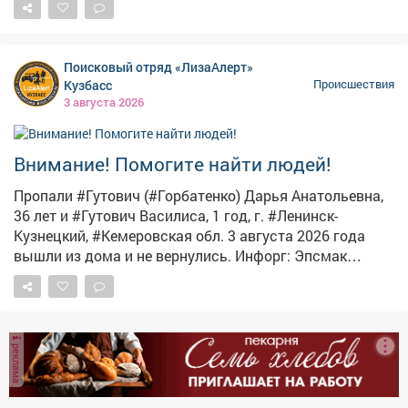
"ЛизаАлерт" Кузбасс, женщина с ребёнком вышли из
дома 3 августа и до сих пор не вернулись. Приметы
Дарьи: рост 165 см, нормальное телосложение,
Поисковый отряд «ЛизаАлерт»
каштановые волосы, зелёные глаза. Была одета в
Кузбасс
Происшествия
чёрную футболку, чёрные штаны и белые кроссовки.
3 августа 2026
Приметы Василисы: рост 70 см, светло-русые волосы,
голубые глаза, одежда неизвестна. Всех, кому что-
либо известно о местонахождении пропавших, просят
Внимание! Помогите найти людей!
звонить по телефону: 8-960-909-14-10 (Анастасия).
Пропали #Гутович (#Горбатенко) Дарья Анатольевна,
36 лет и #Гутович Василиса, 1 год, г. #Ленинск-
Кузнецкий, #Кемеровская обл. 3 августа 2026 года
вышли из дома и не вернулись. Инфорг: Эпсмак
(Анастасия) 89609091410 Тема на форуме:
https://lizaalert.org/forum/viewtopic.php?p=1173919
#ЛизаАлерт #ЛизаАлертКузбасс #ПропалЧеловек
реклама