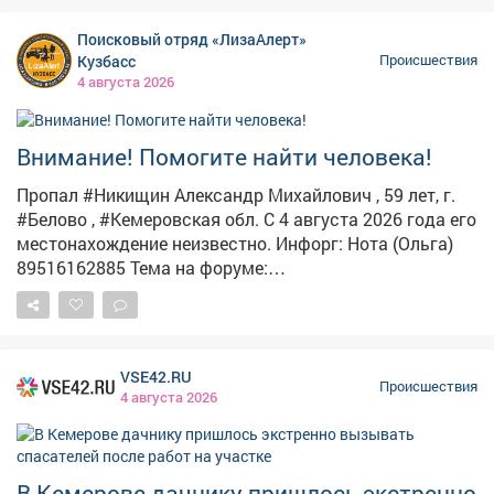
произошло возгорание легкового автомобиля KIA
Sorento. Тушили иномарку одна единица техники и5
Поисковый отряд «ЛизаАлерт»
человек. – В результате пожараавтомобиль выгорел
Кузбасс
Происшествия
полностью. Причина устанавливается, – сказали в
4 августа 2026
ведомстве. Никто из людей не пострадал.
Пользователи соцсетей опубликовали кадры, на
которых запечатлено то, что осталось от "корейца".
Внимание! Помогите найти человека!
Пропал #Никищин Александр Михайлович , 59 лет, г.
#Белово , #Кемеровская обл. С 4 августа 2026 года его
местонахождение неизвестно. Инфорг: Нота (Ольга)
89516162885 Тема на форуме:
https://lizaalert.org/forum/viewtopic.php?t=371426
#ЛизаАлерт #ЛизаАлертКузбасс #ПропалЧеловек
VSE42.RU
Происшествия
4 августа 2026
В Кемерове дачнику пришлось экстренно