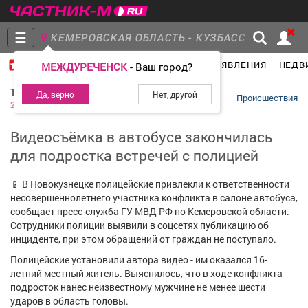
☰
КЕМЕРОВСКАЯ ОБЛАСТЬ - КУЗБАСС
ГЛАВНАЯ
ГРУППЫ
НОВОСТИ
ОБЪЯВЛЕНИЯ
НЕДВ
МЕЖДУРЕЧЕНСК
- Ваш город?
Главная
Группы
Новости
Телеканал «10 канал»
Происшествия
2 июля 2026
Видеосъёмка в автобусе закончилась
для подростка встречей с полицией
Объявления
Недвижимость
Услуги
📱 В Новокузнецке полицейские привлекли к ответственности
несовершеннолетнего участника конфликта в салоне автобуса,
сообщает пресс-служба ГУ МВД РФ по Кемеровской области.
Сотрудники полиции выявили в соцсетях публикацию об
инциденте, при этом обращений от граждан не поступало.
Работа
Транспорт
Компании
Полицейские установили автора видео - им оказался 16-
летний местный житель. Выяснилось, что в ходе конфликта
подросток нанес неизвестному мужчине не менее шести
ударов в область головы.