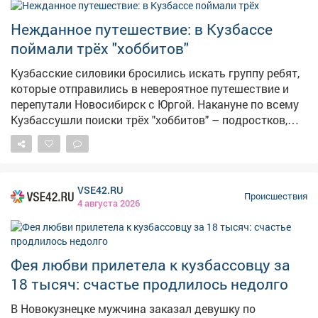
Нежданное путешествие: в Кузбассе
поймали трёх "хоббитов"
Кузбасские силовики бросились искать группу ребят,
которые отправились в невероятное путешествие и
перепутали Новосибирск с Юргой. Накануне по всему
Кузбассушли поиски трёх "хоббитов" – подростков,
которые захотели приключений и ушли из дома в
далёкое путешествие. Как сообщает во вторник
Росгвардия, вечером патрулю поступила
ориентировка на юных искателей приключений. – По
VSE42.RU
предварительной информации, приятели, не поставив
Происшествия
4 августа 2026
в известность взрослых, решили отправиться в
путешествие. Молодые люди выехали из
Новокузнецка и планировали добраться до
Новосибирска, однако оказались в Юрге, – сказали в
Фея любви прилетела к кузбассовцу за
Росгвардии. Рано утром один из экипажей заметил
18 тысяч: счастье продлилось недолго
подозрительную троицу на скамейке. При появлении
преследователейюноши, словно спасаясь от
В Новокузнецке мужчина заказал девушку по