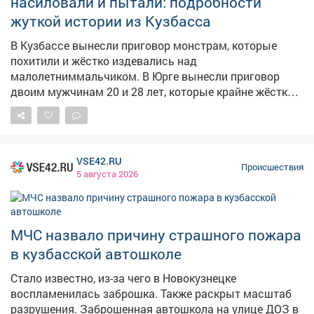
насиловали и пытали: подробности
скрылись. В зависимости от степени участия в
жуткой истории из Кузбасса
преступлении суд назначил одному из осуждённых
16лет лишения свободы, второму-4года колонии
В Кузбассе вынесли приговор монстрам, которые
строгого режима. Автомобиль, на котором они
похитили и жёстко издевались над
похищали подростка, конфисковали в доход
малолетниммальчиком. В Юрге вынесли приговор
государства. Дело в отношении третьего соучастника
двоим мужчинам 20 и 28 лет, которые крайне жёстко
прекращено-мужчина скончался. Фото: АиФ
поступили с ребёнком, сообщает в среду СК. По
версии следствия, в апреле 2024 года двое горожан по
надуманному поводу поссорились с 13-летним
мальчиком, запихали его в багажник автомобиля и
VSE42.RU
повезли в безлюдное место. Там к ним присоединился
Происшествия
5 августа 2026
третий агрессор, и вместе они избили жертву. Затем
один из похитителейперешёл на сексуальное насилие.
На этом страдания ребёнка не закончились, его
засунули обратно в багажник и отвезли в
МЧС назвало причину страшного пожара
райондеревниНовоягодное, где продолжили
в кузбасской автошколе
экзекуцию. Затем бросили и уехали. Детали истории
ещё более шокирующие. Как сообщала Gazeta.ru в
Стало известно, из-за чего в Новокузнецке
прошлом году, поводом для нападения стало то, что
воспламенилась заброшка. Также раскрыт масштаб
подросток был неформалом. Вызывающая
разрушения. Заброшенная автошкола на улице ДОЗ в