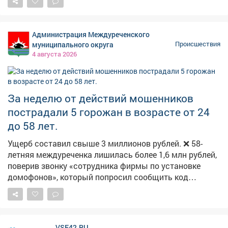
тупым предметом. От полученных телесных
повреждений потерпевшая скончалась на месте. На
основании обвинительного вердикта коллегии
Администрация Междуреченского
присяжных заседателей П. признан виновным. При
муниципального округа
Происшествия
этом коллегия присяжных сочла подсудимого
4 августа 2026
заслуживающим снисхождения. С учётом вердикта
суд назначил П. 9 лет 11 месяцев колонии строгого
режима с ограничением свободы на один год. Суд
удовлетворил гражданские иски потерпевших,
За неделю от действий мошенников
взыскав с осуждённого компенсацию морального
пострадали 5 горожан в возрасте от 24
вреда 1 000 000 рублей в пользу матери погибшей, 1
до 58 лет.
000 000 рублей в пользу её брата, 1 500 000 рублей в
пользу малолетнего сына, а также расходы на
Ущерб составил свыше 3 миллионов рублей. ❌ 58-
погребение. Приговор в законную силу не вступил.
летняя междуреченка лишилась более 1,6 млн рублей,
Фото: соцсети Натальи Кейль
поверив звонку «сотрудника фирмы по установке
домофонов», который попросил сообщить код
подтверждения. Анализ способов обмана: 🔹 звонок
лжесотрудника фирмы; 🔹 обещание дополнительного
заработка; 🔹 покупка в интернете. Всего с начала
года зарегистрировано 125 пострадавших,
VSE42.RU