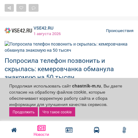
обладает какой-либо информацией о пропавшей,
просим звонить по телефону 8-800-700-54-52.
#ЛизаАлерт #ЛизаАлертКузбасс #ПропалЧеловек
VSE42.RU
Происшествия
1 августа 2026
Попросила телефон позвонить и
скрылась: кемеровчанка обманула
знакомую на 50 тысяч
Продолжая использовать сайт
chastnik-m.ru
, Вы даете
В Кемерове полицейские задержали 32-летнюю ранее
согласие на обработку файлов cookie, которые
судимую женщину, которая украла смартфон у
обеспечивают корректную работу сайта и сбора
знакомой. В отдел полиции "Кировский" обратилась
информации для улучшения качества сервисов.
35-летняя кемеровчанка. Она рассказала, что
Что такое cookie
знакомая обманом похитила у нее телефон
стоимостью около 50 тысяч рублей. Как сообщили в
ГУ МВД по Кузбассу, правоохранители установили и
Новости
задержали подозреваемую – 32-летнюю ранее