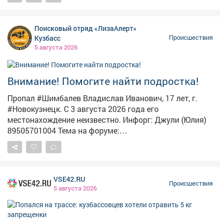
#ЛизаАлерт #ЛизаАлертКузбасс #ПропалЧеловек
Поисковый отряд «ЛизаАлерт»
Кузбасс
Происшествия
5 августа 2026
Внимание! Помогите найти подростка!
Пропал #Шимбалев Владислав Иванович, 17 лет, г.
#Новокузнецк. С 3 августа 2026 года его
местонахождение неизвестно. Инфорг: Джули (Юлия)
89505701004 Тема на форуме:
https://lizaalert.org/forum/viewtopic.php?t=371500
#ЛизаАлерт #ЛизаАлертКузбасс #ПропалЧеловек
VSE42.RU
Происшествия
5 августа 2026