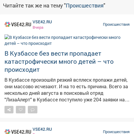
Читайте так же на тему "
Происшествия
"
VSE42.RU
Происшествия
Вчера
В Кузбассе без вести пропадает
катастрофически много детей – что
происходит
В Кузбассе произошёл резкий всплеск пропажи детей,
они массово исчезают. И на то есть причина. Всего за
несколько дней августа в поисковый отряд
"ЛизаАлерт" в Кузбассе поступило уже 204 заявки на
пропавших детей. При этом за весь июль заявок было
148, сообщили сайту VSE42.Ru в отряде. Наблюдается
явный всплеск, и его объясняют как раз тем, что
начался август, знаменующий скорый конец отдыха.
VSE42.RU
– За лето дети привыкли находиться в
Происшествия