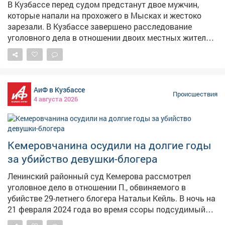
В Кузбассе перед судом предстанут двое мужчин,
которые напали на прохожего в Мысках и жестоко
зарезали. В Кузбассе завершено расследование
уголовного дела в отношении двоих местных жителей.
Как сообщает областная Прокуратура и СК Кузбасса,
в июле 2025 года в Мысках на улице Осенней они
напали на мужчину. Один ударил потерпевшего
кулаком по лицу, а затем ножом в грудь со спины.
АиФ в Кузбассе
Второй нанёс удар клинком в грудь спереди.
Происшествия
4 августа 2026
Несмотря на помощь врачей, пострадавший
скончался в больнице. По данным силовиков,
обвиняемые свою вину не признали. Следователи
проделали большую работу: допросили более 25
Кемеровчанина осудили на долгие годы
свидетелей, провели 10 экспертиз, объём дела
за убийство девушки-блогера
составил 9 томов. Фигурантов задержали при
поддержке МВД и Росгвардии, суд отправил их под
Ленинский районный суд Кемерова рассмотрел
стражу. Уголовное дело направлено в Кемеровский
уголовное дело в отношении П., обвиняемого в
областной суд.
убийстве 29-летнего блогера Натальи Кейль. В ночь на
21 февраля 2024 года во время ссоры подсудимый
много раз ударил сожительницу ножом и твёрдым