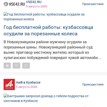
VSE42.RU
беглецов на улице Волгоградской в городе Юрге.
Происшествия
5 августа 2026
Увидев служебную машину, школьники попытались
спрятаться в подъезде, однако правоохранители
оперативно установили их личности. Жизни и
здоровью подростков ничего не угрожает, их передали
Год бесплатной работы: кузбассовца
сотрудникам полиции для проведения проверки и
осудили за порезанные колеса
выяснения всех обстоятельств происшествия. Фото:
freepik.com
В Новокузнецком районе мужчину осудили за
порезанные шины. Новокузнецкий районный суд
вынес приговор местному жителю, который из
хулиганских побуждений повредил чужой автомобиль.
Как сообщает суд, инцидент произошёл в июле 2024
года на берегу реки. Между подсудимым и
потерпевшим возник незначительный конфликт, после
которого мужчина подошёл к машине оппонента и
АиФ в Кузбассе
ножом повредил все четыре колеса. – Стоимость
Происшествия
5 августа 2026
причинённого ущерба превысила 100 тысяч рублей, –
отметили в Новокузнецком суде. В судебном
заседании обвиняемый свою вину не признал. Однако
суд изучил все представленные доказательства и