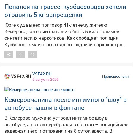
Попался на трассе: кузбассовцев хотели
отравить 5 кг запрещенки
Юрге суд вынес приговор 41-летнему жителю
Кемерова, который пытался сбыть 5 килограммов
синтетических наркотиков. Как сообщает полиция
Кузбасса, в мае этого года сотрудники наркоконтроля
получили информацию о готовящейся крупной
партии. Оперативники разработали спецоперацию и в
Юргинском округе при содействии ГИБДД задержали
автомобиль Audi под управлением сбытчика. В салоне
VSE42.RU
машины изъяли сумку с 5 свёртками "синтетики"
Происшествия
5 августа 2026
общей массой около 5 килограммов – это особо
крупный размер. Мужчина нашёл криминальный
заработок в интернете, получил бесконтактно партию
Кемеровчанина после интимного "шоу" в
наркотиков и перевозил её для закладок, но не успел
автобусе нашли в фонтане
сбыть. Суд признал его виновным и назначил 9 лет
колонии строгого режима и штраф 120 тысяч рублей.
В Кемерове мужчина устроил интимное шоу в
Приговор вступил в силу.
автобусе, а потом перебрался в фонтан – полицейские
задержали его и отправили на 8 суток ареста. В