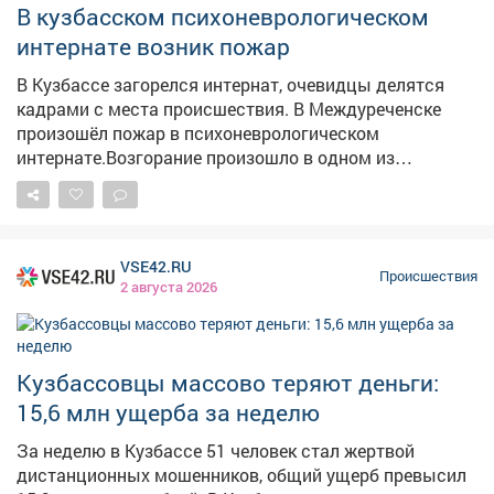
вы видели женщину, похожую по описанию, или
В кузбасском психоневрологическом
обладаете любой информацией о ее
интернате возник пожар
местонахождении, сообщите об этом по телефонам 8
(800) 700 – 54 – 52 или 112.
В Кузбассе загорелся интернат, очевидцы делятся
кадрами с места происшествия. В Междуреченске
произошёл пожар в психоневрологическом
интернате.Возгорание произошло в одном из
кабинетов, сообщают в соцсетях. В областном МЧС
рассказали сайту VSE42.Ru, что горело на втором
этаже. – На втором этаже сгорели вещи на площади
18 кв. метров. Пострадавших нет, – сказали в МЧС.
VSE42.RU
Постояльцев эвакуировали и здания, обошлось без
Происшествия
2 августа 2026
травм. Причины пожара устанавливаются.
Кузбассовцы массово теряют деньги:
15,6 млн ущерба за неделю
За неделю в Кузбассе 51 человек стал жертвой
дистанционных мошенников, общий ущерб превысил