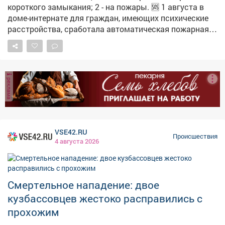
короткого замыкания; 2 - на пожары. 🆘 1 августа в
доме-интернате для граждан, имеющих психические
расстройства, сработала автоматическая пожарная
сигнализация. В комнате на втором этаже произошло
возгорание, полностью выгорела комната. Была
проведена эвакуация, пострадавших нет.
Предварительная причина - поджог. 🆘 1 августа в р-не
реклама
Усинского сгорели частный жилой дом и баня.
Предварительная причина пожара - короткое
замыкание электропроводки. Пострадавших нет. У
Междуреченского поискового аварийно-
спасательного отряда выездов не было. ❗️Об угрозе
VSE42.RU
Происшествия
или возникновении чрезвычайной ситуации
4 августа 2026
немедленно сообщайте по телефону 2-39-31.
Смертельное нападение: двое
кузбассовцев жестоко расправились с
прохожим