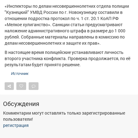
Афиша
Обучение
Проекты
«Инспекторы по делам несовершеннолетних отдела полиции
"Кузнецкий" УМВД России по г. Новокузнецку составили в
отношении подростка протокол по ч. 1 ст. 20.1 КоАП РФ
«Мелкое хулиганство». Санкции статьи предусматривают
наложение административного штрафа в размере до 1 000
рублей. Собранные материалы направлены в комиссию по
Товары
Поздравления
Погода
делам несовершеннолетних и защите их прав».
В настоящее время полицейские устанавливают личность
второго участника конфликта. Проверка продолжается, по её
результатам будет принято решение.
ТВ программа
Я - пенсионер
Источник
Обсуждения
Комментарии могут оставлять только зарегистрированные
пользователи!
регистрация