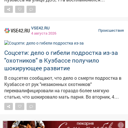
охота). Недавно им продлили арест в СИЗО. Фото:
заброшенный дом. По сообщениям пользователей
соцсети
соцсетей, горит бывшая автошкола, а виноваты,
предположительно, бездомные. – Бомжи хулиганят,
всёне могут сменить место проживания, – сказал
VSE42.RU
местный житель. Другой горожанин указал, что видел
Происшествия
4 августа 2026
там днём во вторник старшеклассников.
Соцсети: дело о гибели подростка из-за
"охотников" в Кузбассе получило
шокирующее развитие
В соцсетях сообщают, что дело о смерти подростка в
Кузбассе от рук "незаконных охотников"
переквалифицировали на гораздо более мягкую
статью, что шокировало мать парня. Во вторник, 4
августа, в соцсети попало заявление матери 17-
летнего подростка, застреленного во время "охоты" в
Крапивинском округе. Судя по документу,
подлинность которого не подтверждена, изначально