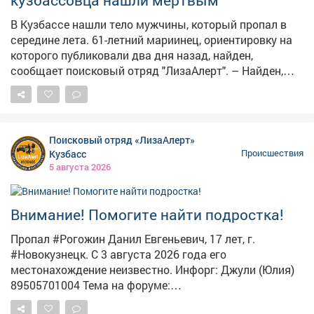
кузбассовца нашли мёртвым
В Кузбассе нашли тело мужчины, который пропал в
середине лета. 61-летний мариинец, ориентировку на
которого публиковали два дня назад, найден,
сообщает поисковый отряд "ЛизаАлерт". – Найден,
погиб, – гласит уведомление. Пропал мужчина ещё 15
июля. Обстоятельства трагедии волонтёры не
раскрывают. По статистике отряда, за один летний
месяц в Кузбассе поступило 359 заявок о пропавших
Поисковый отряд «ЛизаАлерт»
людях. 296 удалось найти живыми, 10 – погибшими,
Кузбасс
Происшествия
семерых найти не удалось.
5 августа 2026
Внимание! Помогите найти подростка!
Пропал #Рогожин Данил Евгеньевич, 17 лет, г.
#Новокузнецк. С 3 августа 2026 года его
местонахождение неизвестно. Инфорг: Джули (Юлия)
89505701004 Тема на форуме:
https://lizaalert.org/forum/viewtopic.php?t=371502