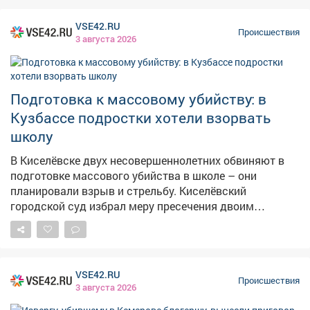
VSE42.RU
Происшествия
3 августа 2026
Подготовка к массовому убийству: в
Кузбассе подростки хотели взорвать
школу
В Киселёвске двух несовершеннолетних обвиняют в
подготовке массового убийства в школе – они
планировали взрыв и стрельбу. Киселёвский
городской суд избрал меру пресечения двоим
несовершеннолетним. По версии следствия, два
юношиобсуждали нападение на одно из учебных
заведений города, распределяли роли и планировали
использовать самодельное взрывное устройство и
VSE42.RU
огнестрельное оружие . – Подростки обсуждали
Происшествия
3 августа 2026
подготовку к совершению массового убийства, –