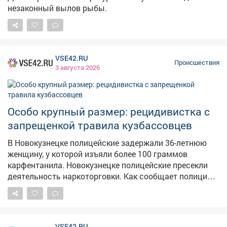
незаконный вылов рыбы.
брату, 1,5 миллиона её малолетнему сыну. Также
расходы на погребение. Приговор пока не вступил в
силу.
VSE42.RU
Происшествия
3 августа 2026
Особо крупный размер: рецидивистка с
запрещенкой травила кузбассовцев
В Новокузнецке полицейские задержали 36-летнюю
женщину, у которой изъяли более 100 граммов
карфентанила. Новокузнецке полицейские пресекли
деятельность наркоторговки. Как сообщает полиция
Кузбасса, сотрудники отдела по контролю за
оборотом наркотиков получили оперативную
информацию о планирующемся сбыте запрещённых
веществ. В ходе спецоперации задержали 36-летнюю
VSE42.RU