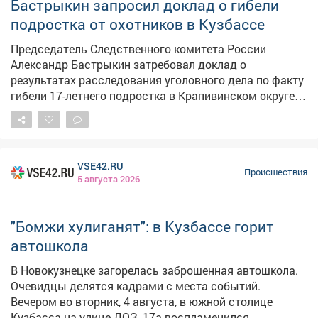
Бастрыкин запросил доклад о гибели
счёл их достаточными для вынесения
подростка от охотников в Кузбассе
обвинительного приговора. Мужчину приговорили к
одному году принудительных работ. Решение пока не
Председатель Следственного комитета России
вступило в законную силу и может быть обжаловано.
Александр Бастрыкин затребовал доклад о
результатах расследования уголовного дела по факту
гибели 17-летнего подростка в Крапивинском округе.
Поводом для вмешательства главы ведомства стали
публикации в СМИ, в которых родственники
погибшего выразили несогласие с выводами
следствия о неосторожном характере смерти.
VSE42.RU
Выстрелили охотники якобы с близкого расстояния с
Происшествия
5 августа 2026
использованием фонаря и тепловизора. Родственники
считают, что в таких условиях охотники не могли
перепутать человека с мелким животным, и
"Бомжи хулиганят": в Кузбассе горит
опасаются, что виновные могут избежать
автошкола
справедливого наказания. Ранее по данному факту
следователи расследовали уголовное дело в
В Новокузнецке загорелась заброшенная автошкола.
отношении трёх лиц. Им предъявлено обвинение по
Очевидцы делятся кадрами с места событий.
статье 109 УК РФ (причинение смерти по
Вечером во вторник, 4 августа, в южной столице
неосторожности) и статье 258 УК РФ (незаконная
Кузбасса на улице ДОЗ, 17а воспламенился