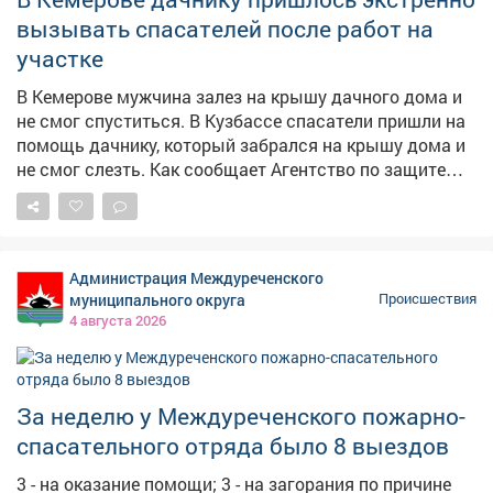
вызывать спасателей после работ на
участке
В Кемерове мужчина залез на крышу дачного дома и
не смог спуститься. В Кузбассе спасатели пришли на
помощь дачнику, который забрался на крышу дома и
не смог слезть. Как сообщает Агентство по защите
населения и территории Кузбасса, диспетчеру
поступил звонок из СНТ "Авиатор" – мужчина
самостоятельно спуститься не мог. Спасатели
Кемеровского поисково-спасательного отряда
Администрация Междуреченского
прибыли на место, закрепили пострадавшего
муниципального округа
Происшествия
страховочными ремнями на спинальном щите и с
4 августа 2026
помощью альпинистского снаряжения сняли с
крыши. По данным организации от медицинской
помощи мужчина отказался.
За неделю у Междуреченского пожарно-
спасательного отряда было 8 выездов
3 - на оказание помощи; 3 - на загорания по причине