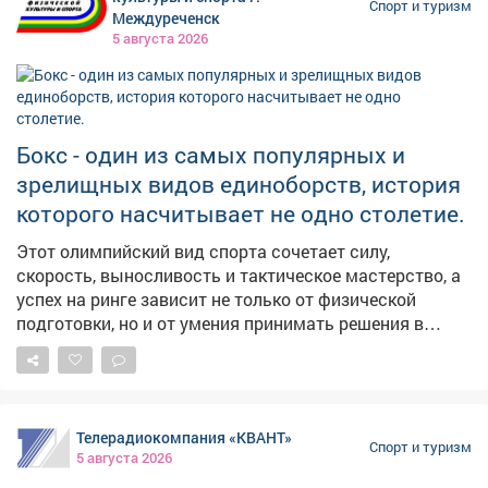
Спорт и туризм
Междуреченск
5 августа 2026
Бокс - один из самых популярных и
зрелищных видов единоборств, история
которого насчитывает не одно столетие.
Этот олимпийский вид спорта сочетает силу,
скорость, выносливость и тактическое мастерство, а
успех на ринге зависит не только от физической
подготовки, но и от умения принимать решения в
считанные секунды. В России бокс имеет богатые
спортивные традиции и продолжает активно
развиваться. Значительный вклад в развитие этого
вида спорта вносит и Кузбасс. В регионе работают
Телерадиокомпания «КВАНТ»
спортивные школы и секции, проводятся
Спорт и туризм
5 августа 2026
соревнования, а кузбасские спортсмены достойно