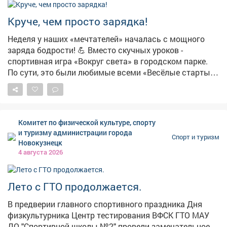
Круче, чем просто зарядка!
Неделя у наших «мечтателей» началась с мощного
заряда бодрости! 💪 Вместо скучных уроков -
спортивная игра «Вокруг света» в городском парке.
По сути, это были любимые всеми «Весёлые старты»,
только в разы интереснее! Ребята бегали, прыгали,
проявляли чудеса ловкости и, конечно, поддерживали
друг друга. Командный дух был на высоте! 🏆
Главный итог игры, как и положено, - победа дружбы.
Комитет по физической культуре, спорту
Но каждый участник усвоил главное: спорт - это не
и туризму администрации города
Спорт и туризм
просто соревнование, это залог хорошего настроения
Новокузнецк
и крепкого иммунитета. Заряжаемся позитивом на
4 августа 2026
всю неделю! А вы сегодня уже подвигались?
Лето с ГТО продолжается.
В предверии главного спортивного праздника Дня
физкультурника Центр тестирования ВФСК ГТО МАУ
ДО "Спортивной школы №2" провели замечательное