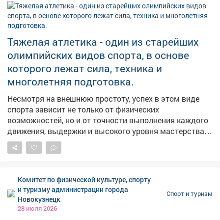
Тяжелая атлетика - один из старейших
олимпийских видов спорта, в основе
которого лежат сила, техника и
многолетняя подготовка.
Несмотря на внешнюю простоту, успех в этом виде
спорта зависит не только от физических
возможностей, но и от точности выполнения каждого
движения, выдержки и высокого уровня мастерства.
На протяжении многих десятилетий тяжелая атлетика
занимает важное место в отечественном спорте.
Российские спортсмены неоднократно становились
победителями и призерами крупнейших
Комитет по физической культуре, спорту
международных соревнований, а их достижения
и туризму администрации города
Спорт и туризм
вписаны в историю мирового спорта. Кузбасс также
Новокузнецк
внес значительный вклад в развитие тяжелой
28 июля 2026
атлетики. Регион воспитал олимпийских чемпионов и