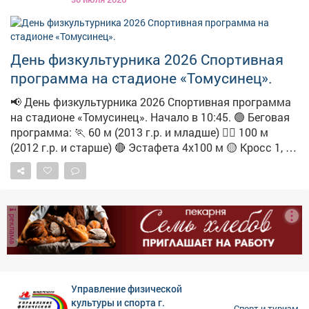
День физкультурника 2026 Спортивная
программа на стадионе «Томусинец».
📢 День физкультурника 2026 Спортивная программа
на стадионе «Томусинец». Начало в 10:45. 🟢 Беговая
программа: 🏃 60 м (2013 г.р. и младше) 🏃‍♀️ 100 м
(2012 г.р. и старше) 🔴 Эстафета 4х100 м 🟡 Кросс 1, 2,
3 км 🍼 Забег «Карапузов» (до 3 лет) 🛡 Остальные
дисциплины: 💪 Армрестлинг 🗡 Метание ножа 🎯
Бочча 🎯 Дартс 🏀 Стритбол 🏑Флорбол 🏖 Пляжный
волейбол 🏅 Уголок «ГТО» 🥳 Победителей и призёров
реклама
награждаем призами! Не пропусти главный
спортивный день лета!
Управление физической
культуры и спорта г.
Спорт и туризм