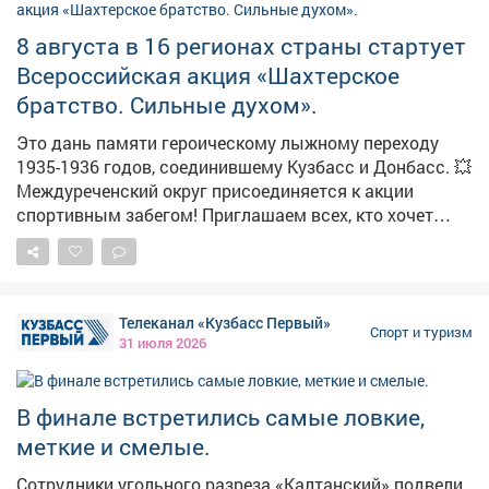
время всей семьёй!
8 августа в 16 регионах страны стартует
Всероссийская акция «Шахтерское
братство. Сильные духом».
Это дань памяти героическому лыжному переходу
1935-1936 годов, соединившему Кузбасс и Донбасс. 💥
Междуреченский округ присоединяется к акции
спортивным забегом! Приглашаем всех, кто хочет
отдать дань уважения истории, укрепить здоровье и
зарядиться бодростью в кругу единомышленников.
Ждем семьи с детьми - ограничений по возрасту нет! 8
августа у Мемориала шахтерской славы: • 09:30 -
Телеканал «Кузбасс Первый»
начало сбора гостей; • 10:00 - торжественное
Спорт и туризм
31 июля 2026
открытие; • 10:20 - масс-старт на дистанцию 2 км.
Остались вопросы? Звоните: 8 (38475) 2-10-09.
#шахтерскоебратство
В финале встретились самые ловкие,
меткие и смелые.
Сотрудники угольного разреза «Калтанский» подвели