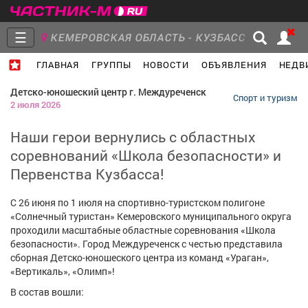
☰
КЕМЕРОВСКАЯ ОБЛАСТЬ - КУЗБАСС
ГЛАВНАЯ
ГРУППЫ
НОВОСТИ
ОБЪЯВЛЕНИЯ
НЕДВ
Главная
Группы
Новости
Детско-юношеский центр г. Междуреченск
Спорт и туризм
2 июля 2026
Наши герои вернулись с областных
соревнований «Школа безопасности» и
Объявления
Недвижимость
Услуги
Первенства Кузбасса!
С 26 июня по 1 июля на спортивно-туристском полигоне
«Солнечный туристан» Кемеровского муниципального округа
проходили масштабные областные соревнования «Школа
Работа
Транспорт
Компании
безопасности». Город Междуреченск с честью представила
сборная Детско-юношеского центра из команд «Ураган»,
«Вертикаль», «Олимп»!
В состав вошли: