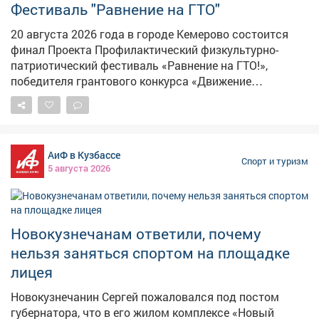
Фестиваль "Равнение на ГТО"
20 августа 2026 года в городе Кемерово состоится
финал Проекта Профилактический физкультурно-
патриотический фестиваль «Равнение на ГТО!»,
победителя грантового конкурса «Движение
Первых-2026». В мероприятии примут участие
победители муниципального этапа проектной
активности из 31 муниципального образования
Кузбасса. Состав команды 6 человек, 3 участника из
АиФ в Кузбассе
числа несовершеннолетних, состоящих на различного
Спорт и туризм
5 августа 2026
вида профилактических учетов и 3 участника из числа
курсантов военно-патриотических клубов и
объединений. Фестиваль начнётся с инструктажа и
разминки с участием Талисманов ГТО. Торжественное
Новокузнечанам ответили, почему
открытие мероприятия станет настоящим
нельзя заняться спортом на площадке
праздником единения и гордости за нашу Родину.
Затем команды примут участие в состязаниях.
лицея
Участники должны будут преодолеть физкультурно-
Новокузнечанин Сергей пожаловался под постом
спортивную и военно-патриотическую полосу
губернатора, что в его жилом комплексе «Новый
препятствий. Авангардом этих испытаний станут