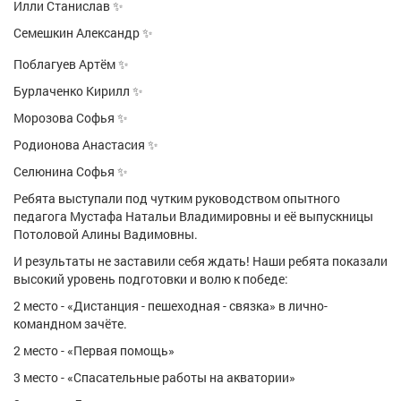
Илли Станислав ✨
Афиша
Обучение
Проекты
Семешкин Александр ✨
Поблагуев Артём ✨
Бурлаченко Кирилл ✨
Товары
Поздравления
Погода
Морозова Софья ✨
Родионова Анастасия ✨
Селюнина Софья ✨
Ребята выступали под чутким руководством опытного
ТВ программа
Я - пенсионер
педагога Мустафа Натальи Владимировны и её выпускницы
Потоловой Алины Вадимовны.
И результаты не заставили себя ждать! Наши ребята показали
высокий уровень подготовки и волю к победе:
2 место - «Дистанция - пешеходная - связка» в лично-
командном зачёте.
2 место - «Первая помощь»
3 место - «Спасательные работы на акватории»