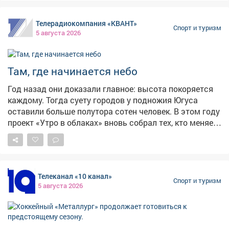
собственников помещений», - добавили чиновники.
ответственности и готовность защищать Родину.
Фото: АиФ
Фестиваль «Равнение на ГТО» — это не только
Телерадиокомпания «КВАНТ»
состязания, но и культурно-информационная
Спорт и туризм
5 августа 2026
программа. На специальных локациях гости, и
участники смогут узнать больше о наших героях и
традициях. В выставке «Вымпел-Кузбасс» будут
Там, где начинается небо
представлены достижения и героические истории
региона. В зоне «Время рекордов» — празднование
Год назад они доказали главное: высота покоряется
рекордов...
каждому. Тогда суету городов у подножия Югуса
оставили больше полутора сотен человек. В этом году
проект «Утро в облаках» вновь собрал тех, кто меняет
тесноту офисов на бескрайнее небо. Чувство полета
ощутила и наша съемочная группа.
Телеканал «10 канал»
Спорт и туризм
5 августа 2026