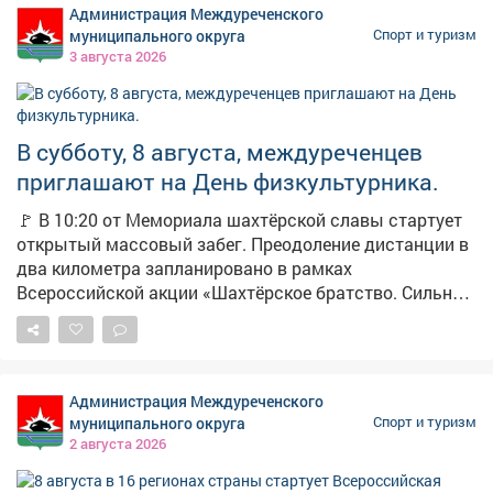
Администрация Междуреченского
муниципального округа
Спорт и туризм
3 августа 2026
В субботу, 8 августа, междуреченцев
приглашают на День физкультурника.
🚩 В 10:20 от Мемориала шахтёрской славы стартует
открытый массовый забег. Преодоление дистанции в
два километра запланировано в рамках
Всероссийской акции «Шахтёрское братство. Сильные
духом». Сбор в 09:30, телефон для справок: 2-10-09.
Участники забега финишируют на стадионе
«Томусинец». Здесь в 11:00 начнётся большой
спортивный праздник «День физкультурника - 2026» с
Администрация Междуреченского
насыщенной программой. 🔹 Бег и эстафеты 🔹«Забег
муниципального округа
Спорт и туризм
карапузов» 🔹Волейбол и флорбол 🔹Армрестлинг
2 августа 2026
🔹Спортивное метание ножа 🔹«Веселые старты» Не
упустите возможность весело и активно провести