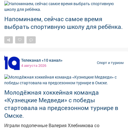
представляют область на всероссийской и
международной аренах. В карточках расскажем об
истории бокса, его особенностях и известных
Напоминаем, сейчас самое время
спортсменах, чьи достижения стали важной частью
выбрать спортивную школу для ребёнка.
спортивной истории Кузбасса.
Телеканал «10 канал»
Спорт и туризм
4 августа 2026
Молодёжная хоккейная команда
«Кузнецкие Медведи» с победы
стартовала на предсезонном турнире в
Омске.
Играли подопечные Валерия Хлебникова со