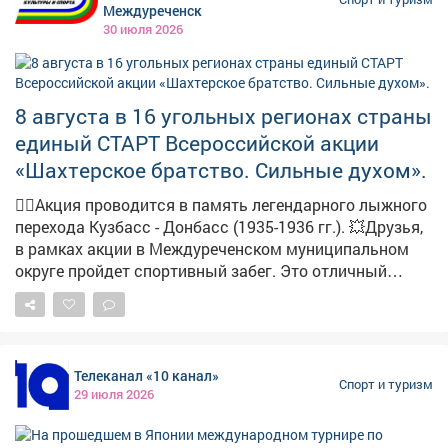
Междуреченск
30 июля 2026
8 августа в 16 угольных регионах страны
единый СТАРТ Всероссийской акции
«Шахтерское братство. Сильные духом».
🏃‍♀️Акция проводится в память легендарного лыжного
перехода Кузбасс - Донбасс (1935-1936 гг.). 💥Друзья,
в рамках акции в Междуреченском муниципальном
округе пройдет спортивный забег. Это отличный
повод провести время с пользой, зарядиться энергией
и поддержать спортивные традиции нашего региона.
Приходите всей семьей - возрастных ограничений нет!
Приглашаем всех желающих 8 августа! Встречаемся у
Телеканал «10 канал»
Мемориала шахтерской славы! 🕙 Сбор участников и
Спорт и туризм
29 июля 2026
гостей мероприятия : 09:30 🕤 Торжественное
открытие мероприятия: 10:00 🕚 Старт на 2 км: 10:20
Есть вопросы? Звоните: 8 (38475) 2-10-09. До встречи