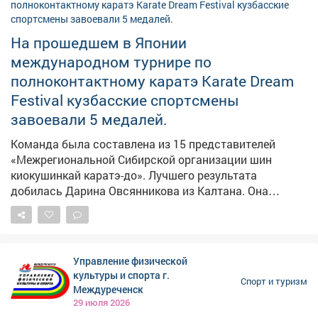
на старте! #шахтерскоебратство
На прошедшем в Японии
международном турнире по
полноконтактному каратэ Karate Dream
Festival кузбасские спортсмены
завоевали 5 медалей.
Команда была составлена из 15 представителей
«Межрегиональной Сибирской организации шин
киокушинкай каратэ-до». Лучшего результата
добилась Дарина Овсянникова из Калтана. Она
боролась за награды в весовой категории до 45 кг и
стала чемпионкой. #новости10канала
Управление физической
культуры и спорта г.
Спорт и туризм
Междуреченск
29 июля 2026