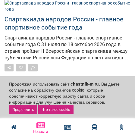
спортсменов международного уровня, чьи победы
стали предметом гордости не только для области, но
Спартакиада народов России - главное
и для всей страны. В карточках расскажем об истории
тяжелой атлетики, ее особенностях и выдающихся
спортивное событие года
кузбасских спортсменах.
Спартакиада народов России - главное спортивное
событие года С 31 июля по 18 октября 2026 года в
стране пройдет II Всероссийская спартакиада между
субъектами Российской Федерации по летним видам
спорта - масштабные соревнования, которые
объединят сильнейших спортсменов со всей России.
Для многих участников Спартакиада станет важным
этапом на пути к формированию сборных команд
Продолжая использовать сайт
chastnik-m.ru
, Вы даете
Управление физической
согласие на обработку файлов cookie, которые
страны для участия в летних Олимпийских играх 2028
культуры и спорта г.
обеспечивают корректную работу сайта и сбора
Спорт и туризм
года. В программу вошли соревнования по 44 видам
Междуреченск
информации для улучшения качества сервисов.
спорта. Старты примут семь регионов России на 43
28 июля 2026
Что такое cookie
спортивных объектах в 16 населённых пунктах. Всего
будет разыграно 350 комплектов наград и три
командных кубка. Ожидается участие более 9 400
Спартакиада народов России - главное
спортсменов, подготовку которых обеспечивают
Новости