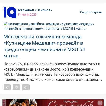
в ММА Малыхин провел 16 поединков: 15 побед, 1
поражение. На счету Рахмани - 6 побед и ни одного
Телеканал «10 канал»
поражения.
Спорт и туризм
31 июля 2026
Молодежная хоккейная команда
«Кузнецкие Медведи» проведёт в
предстоящем чемпионате МХЛ 54
матча.
Напомним, в новом сезоне новокузнечане выступят в
«серебряном» дивизионе Восточной конференции
МХЛ. «Медведи», как и ещё 15 «серебряных» команд,
проведут по 4 матча с командами своего дивизиона,
ещё по 2 - с соперниками из «золотого» своей
конференции, 4 встречи − с западными коллективами
«серебряного» дивизиона. А также - по 4
дополнительных игры, которые нужны, чтобы довести
число матчей до 54. Друг с другом сыграют