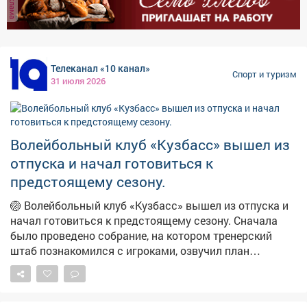
реклама
соперники равного уровня. Регулярный чемпионат
пройдёт с 6 сентября 2026-го по 22 марта 2027 года. В
нём будут две небольшие паузы - новогодняя и на
Кубок Вызова в феврале. «Кузнецкие Медведи» начнут
Телеканал «10 канал»
«регулярку» 13 сентября домашним поединком против
Спорт и туризм
31 июля 2026
«Мамонтов Югры». #новости10канала
Волейбольный клуб «Кузбасс» вышел из
отпуска и начал готовиться к
предстоящему сезону.
🏐 Волейбольный клуб «Кузбасс» вышел из отпуска и
начал готовиться к предстоящему сезону. Сначала
было проведено собрание, на котором тренерский
штаб познакомился с игроками, озвучил план
предсезонной подготовки и обозначил методы
работы. Напомним, буквально накануне сбора
исполняющий обязанности главного тренера Юрий