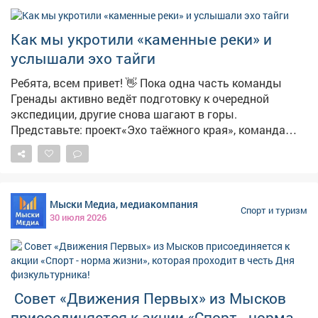
Как мы укротили «каменные реки» и
услышали эхо тайги
Ребята, всем привет! 👋 Пока одна часть команды
Гренады активно ведёт подготовку к очередной
экспедиции, другие снова шагают в горы.
Представьте: проект«Эхо таёжного края», команда
отважных юных туристов под присмотром настоящих
гуру-походников Ертышовой С.В. и Стригунова С В.и
сердце - Кузнецкий Алатау. Наша цель? РекаБольшой
Казыр- мощная, полноводная артерия, самый
Мыски Медиа, медиакомпания
крупный приток Томи, и её своенравный сосед -
Спорт и туризм
30 июля 2026
речкаСургас. Места там просто дух захватывают! 🏔️
Это вам не по парку прогуляться. Мы прошли около60
километров! И каждый из них был испытанием. Что
такое курумники? 😅 О, это отдельная песня!
Представьте себе гигантскую каменную реку, которая
Совет «Движения Первых» из Мысков
застыла миллионы лет назад прямо посреди тайги.
присоединяется к акции «Спорт - норма
Огромные валуны, иногда шатающиеся под ногами,