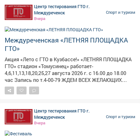
заветного знака отличия: - Регистрация на
Центр тестирования ГТО г.
официальном сайте gto.ru. - Получение медицинского
Междуреченск
Спорт и туризм
допуска. - Выбор ближайшего центра тестирования. -
Вчера
Выполнение нормативов комплекса ГТО. -
Торжественное получение знака отличия. Подобные
акции являются важной частью программы по
Междуреченская «ЛЕТНЯЯ ПЛОЩАДКА
популяризации Всероссийского физкультурно-
ГТО»
спортивного комплекса «Готов к труду и обороне»
(ГТО) и приобщению молодёжи к здоровому образу
Акция «Лето с ГТО в Кузбассе!» «ЛЕТНЯЯ ПЛОЩАДКА
жизни. Для получения более детальной информации о
ГТО» стадион «Томусинец» работает-
графике работы центров тестирования и расписании
4,6,11,13,18,20,25,27 августа 2026 г. с 16.00 до 18.00
выполнения нормативов можно обратиться в центры
час Запись по т.4-00-79 ЖДЕМ ВСЕХ ЖЕЛАЮЩИХ
тестирования города Новокузнецка!
ВЫПОЛНИТЬ НОРМАТИВЫ комплекса ГТО ПРОВЕДИ
ВЕЧЕР С ПОЛЬЗОЙ ДЛЯ ЗДОРОВЬЯ!
Центр тестирования ГТО г.
Междуреченск
Спорт и туризм
Вчера