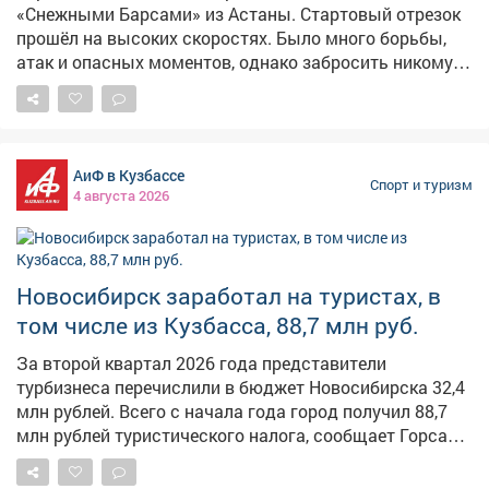
«Снежными Барсами» из Астаны. Стартовый отрезок
прошёл на высоких скоростях. Было много борьбы,
атак и опасных моментов, однако забросить никому
не удалось. Счёт открыли новокузнечане в начале
второго периода. На 5-ой минуте численное
преимущество реализовал Давид Каличава. За 3,5
минуты до окончания второго периода казахстанцы -
АиФ в Кузбассе
тоже в большинстве - счёт сравняли. Но уже через 20
Спорт и туризм
4 августа 2026
секунд Михаил Гуров вновь вывел «Медведей» вперёд,
а ещё через 40 секунд новокузнечане оторвались на
две шайбы. Отличился Илья Шамов. В начале
заключительной 20-минутки астанинцы сократили
Новосибирск заработал на туристах, в
отставание до минимального, но последнее слово
том числе из Кузбасса, 88,7 млн руб.
осталось за нашими ребятами. Илья Шамов вновь
реализовал большинство, оформил «дубль» и
За второй квартал 2026 года представители
установил окончательный счёт - 4:2 в пользу
турбизнеса перечислили в бюджет Новосибирска 32,4
«Кузнецких Медведей» Во вторник новокузнечане
млн рублей. Всего с начала года город получил 88,7
отдыхают и наблюдают за соперниками. А 5 августа
млн рублей туристического налога, сообщает Горсайт.
«Кузнецкие Медведи» сыграют с «Белыми
Все собранные средства направляют на развитие
Медведями». Накануне челябинцы с минимальным
городской инфраструктуры. На эти деньги обновляют