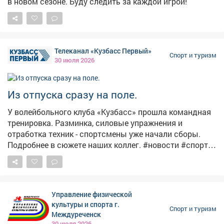
в новом сезоне. Буду следить за каждой игрой!
связывает крепче суперклея. Там, вдали от
цивилизации и интернета, все становятся
настоящими. Этот поход показал нам душу Кузбасса -
суровую, дикую, но невыразимо прекрасную. Эхо
таёжного края теперь звучит внутри каждого из нас. ✨
Телеканал «Кузбасс Первый»
Спорт и туризм
Так что...
30 июля 2026
Из отпуска сразу на поле.
У волейбольного клуба «Кузбасс» прошла командная
тренировка. Разминка, силовые упражнения и
отработка техник - спортсмены уже начали сборы.
Подробнее в сюжете наших коллег. #новости #спорт
#тренировк
Управление физической
культуры и спорта г.
Спорт и туризм
Междуреченск
30 июля 2026