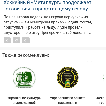
Хоккейный «Металлург» продолжает
готовиться к предстоящему сезону.
Пошла вторая неделя, как игроки вернулись из
отпуска, были осмотрены врачами, сдали тесты,
приступили к работе на льду. И уже провели
двустороннюю игру. Тренерский штаб доволен
отношением хоккеистов к работе и тем состоянием, в
каком они подошли к сборам. Состав команды
сформирован процентов на 75, говорит главный
тренер Виктор Александров. Подписания ещё будут.
Также рекомендуем:
На данный момент необходимо усиление атакующих
рядов. Болельщиков интересует судьба Марка Вербы
и Дмитрия Соколова, которые до сих пор не
присоединились к команде. Видимо, находятся в
поиске лучшей доли. Выйдя из отпуска, практически
сразу расстался с командой защитник Лев Стариков.
Он перешел в систему омского «Авангарда» в обмен
на денежную компенсацию с перспективой заиграть в
Управление культуры
Управление по защите
Желез
КХЛ. «Металлург», напомним, всю предсезонку
и молодежной
населения и
гор
проведёт в Новокузнецке, в конце августа примет