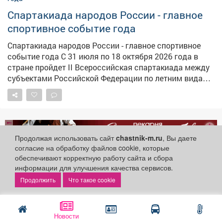
стали предметом гордости не только для области, но
Спартакиада народов России - главное
и для всей страны. В карточках расскажем об истории
тяжелой атлетики, ее особенностях и выдающихся
спортивное событие года
кузбасских спортсменах.
Спартакиада народов России - главное спортивное
событие года С 31 июля по 18 октября 2026 года в
стране пройдет II Всероссийская спартакиада между
субъектами Российской Федерации по летним видам
спорта - масштабные соревнования, которые
объединят сильнейших спортсменов со всей России.
Для многих участников Спартакиада станет важным
этапом на пути к формированию сборных команд
реклама
страны для участия в летних Олимпийских играх 2028
Продолжая использовать сайт
chastnik-m.ru
, Вы даете
года. В программу вошли соревнования по 44 видам
согласие на обработку файлов cookie, которые
спорта. Старты примут семь регионов России на 43
обеспечивают корректную работу сайта и сбора
спортивных объектах в 16 населённых пунктах. Всего
информации для улучшения качества сервисов.
будет разыграно 350 комплектов наград и три
Управление физической
Что такое cookie
командных кубка. Ожидается участие более 9 400
культуры и спорта г.
Спорт и туризм
спортсменов, подготовку которых обеспечивают
Междуреченск
свыше 3 200 тренеров, а соревнования будут
28 июля 2026
Новости
обслуживать более 1 800 спортивных судей. Столицей