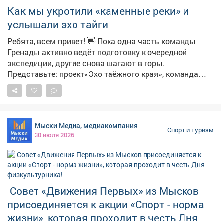
Как мы укротили «каменные реки» и
услышали эхо тайги
Ребята, всем привет! 👋 Пока одна часть команды
Гренады активно ведёт подготовку к очередной
экспедиции, другие снова шагают в горы.
Представьте: проект«Эхо таёжного края», команда
отважных юных туристов под присмотром настоящих
гуру-походников Ертышовой С.В. и Стригунова С В.и
сердце - Кузнецкий Алатау. Наша цель? РекаБольшой
Казыр- мощная, полноводная артерия, самый
Мыски Медиа, медиакомпания
крупный приток Томи, и её своенравный сосед -
Спорт и туризм
30 июля 2026
речкаСургас. Места там просто дух захватывают! 🏔️
Это вам не по парку прогуляться. Мы прошли около60
километров! И каждый из них был испытанием. Что
такое курумники? 😅 О, это отдельная песня!
Представьте себе гигантскую каменную реку, которая
Совет «Движения Первых» из Мысков
застыла миллионы лет назад прямо посреди тайги.
присоединяется к акции «Спорт - норма
Огромные валуны, иногда шатающиеся под ногами,
щели между ними... Ты идёшь и чувствуешь себя
жизни», которая проходит в честь Дня