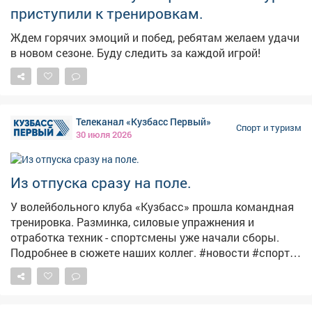
цивилизации и интернета, все становятся
приступили к тренировкам.
настоящими. Этот поход показал нам душу Кузбасса -
суровую, дикую, но невыразимо прекрасную. Эхо
Ждем горячих эмоций и побед, ребятам желаем удачи
таёжного края теперь звучит внутри каждого из нас. ✨
в новом сезоне. Буду следить за каждой игрой!
Так что...
Телеканал «Кузбасс Первый»
Спорт и туризм
30 июля 2026
Из отпуска сразу на поле.
У волейбольного клуба «Кузбасс» прошла командная
тренировка. Разминка, силовые упражнения и
отработка техник - спортсмены уже начали сборы.
Подробнее в сюжете наших коллег. #новости #спорт
#тренировк