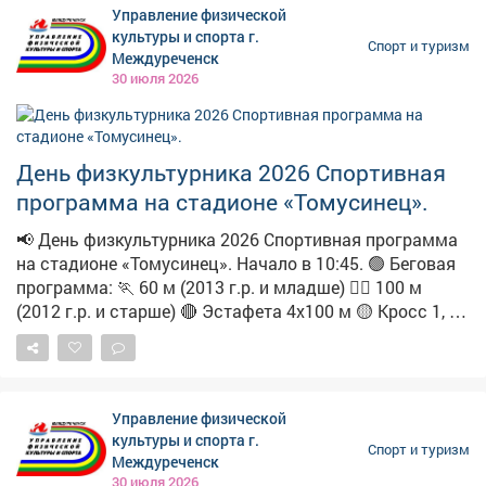
Управление физической
культуры и спорта г.
Спорт и туризм
Междуреченск
30 июля 2026
День физкультурника 2026 Спортивная
программа на стадионе «Томусинец».
📢 День физкультурника 2026 Спортивная программа
на стадионе «Томусинец». Начало в 10:45. 🟢 Беговая
программа: 🏃 60 м (2013 г.р. и младше) 🏃‍♀️ 100 м
(2012 г.р. и старше) 🔴 Эстафета 4х100 м 🟡 Кросс 1, 2,
3 км 🍼 Забег «Карапузов» (до 3 лет) 🛡 Остальные
дисциплины: 💪 Армрестлинг 🗡 Метание ножа 🎯
Бочча 🎯 Дартс 🏀 Стритбол 🏑Флорбол 🏖 Пляжный
волейбол 🏅 Уголок «ГТО» 🥳 Победителей и призёров
Управление физической
награждаем призами! Не пропусти главный
культуры и спорта г.
Спорт и туризм
спортивный день лета!
Междуреченск
30 июля 2026