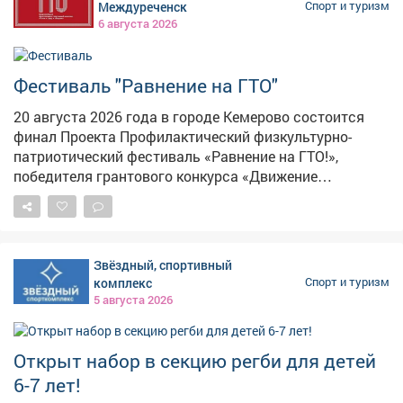
Междуреченск
Спорт и туризм
6 августа 2026
Фестиваль "Равнение на ГТО"
20 августа 2026 года в городе Кемерово состоится
финал Проекта Профилактический физкультурно-
патриотический фестиваль «Равнение на ГТО!»,
победителя грантового конкурса «Движение
Первых-2026». В мероприятии примут участие
победители муниципального этапа проектной
активности из 31 муниципального образования
Кузбасса. Состав команды 6 человек, 3 участника из
Звёздный, спортивный
числа несовершеннолетних, состоящих на различного
комплекс
Спорт и туризм
вида профилактических учетов и 3 участника из числа
5 августа 2026
курсантов военно-патриотических клубов и
объединений. Фестиваль начнётся с инструктажа и
разминки с участием Талисманов ГТО. Торжественное
Открыт набор в секцию регби для детей
открытие мероприятия станет настоящим
6-7 лет!
праздником единения и гордости за нашу Родину.