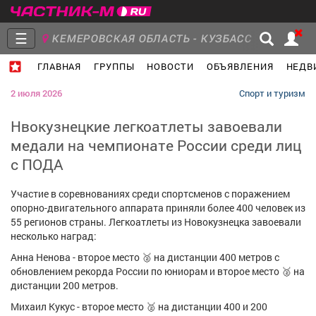
☰
КЕМЕРОВСКАЯ ОБЛАСТЬ - КУЗБАСС
ГЛАВНАЯ
ГРУППЫ
НОВОСТИ
ОБЪЯВЛЕНИЯ
НЕДВ
Главная
Группы
Новости
2 июля 2026
Спорт и туризм
Нвокузнецкие легкоатлеты завоевали
медали на чемпионате России среди лиц
с ПОДА
Объявления
Недвижимость
Услуги
Участие в соревнованиях среди спортсменов с поражением
опорно-двигательного аппарата приняли более 400 человек из
55 регионов страны. Легкоатлеты из Новокузнецка завоевали
несколько наград:
Работа
Транспорт
Компании
Анна Ненова - второе место 🥈 на дистанции 400 метров с
обновлением рекорда России по юниорам и второе место 🥈 на
дистанции 200 метров.
Михаил Кукус - второе место 🥈 на дистанции 400 и 200