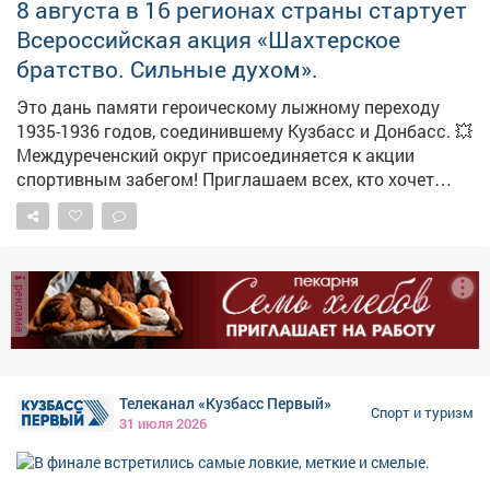
8 августа в 16 регионах страны стартует
Всероссийская акция «Шахтерское
братство. Сильные духом».
Это дань памяти героическому лыжному переходу
1935-1936 годов, соединившему Кузбасс и Донбасс. 💥
Междуреченский округ присоединяется к акции
спортивным забегом! Приглашаем всех, кто хочет
отдать дань уважения истории, укрепить здоровье и
зарядиться бодростью в кругу единомышленников.
Ждем семьи с детьми - ограничений по возрасту нет! 8
августа у Мемориала шахтерской славы: • 09:30 -
реклама
начало сбора гостей; • 10:00 - торжественное
открытие; • 10:20 - масс-старт на дистанцию 2 км.
Остались вопросы? Звоните: 8 (38475) 2-10-09.
#шахтерскоебратство
Телеканал «Кузбасс Первый»
Спорт и туризм
31 июля 2026