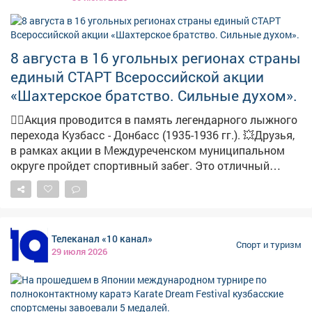
8 августа в 16 угольных регионах страны
единый СТАРТ Всероссийской акции
«Шахтерское братство. Сильные духом».
🏃‍♀️Акция проводится в память легендарного лыжного
перехода Кузбасс - Донбасс (1935-1936 гг.). 💥Друзья,
в рамках акции в Междуреченском муниципальном
округе пройдет спортивный забег. Это отличный
повод провести время с пользой, зарядиться энергией
и поддержать спортивные традиции нашего региона.
Приходите всей семьей - возрастных ограничений нет!
Приглашаем всех желающих 8 августа! Встречаемся у
Телеканал «10 канал»
Мемориала шахтерской славы! 🕙 Сбор участников и
Спорт и туризм
29 июля 2026
гостей мероприятия : 09:30 🕤 Торжественное
открытие мероприятия: 10:00 🕚 Старт на 2 км: 10:20
Есть вопросы? Звоните: 8 (38475) 2-10-09. До встречи
на старте! #шахтерскоебратство