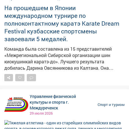
На прошедшем в Японии
международном турнире по
полноконтактному каратэ Karate Dream
Festival кузбасские спортсмены
завоевали 5 медалей.
Команда была составлена из 15 представителей
«Межрегиональной Сибирской организации шин
киокушинкай каратэ-до». Лучшего результата
добилась Дарина Овсянникова из Калтана. Она
боролась за награды в весовой категории до 45 кг и
стала чемпионкой. #новости10канала
Управление физической
культуры и спорта г.
Спорт и туризм
Междуреченск
29 июля 2026