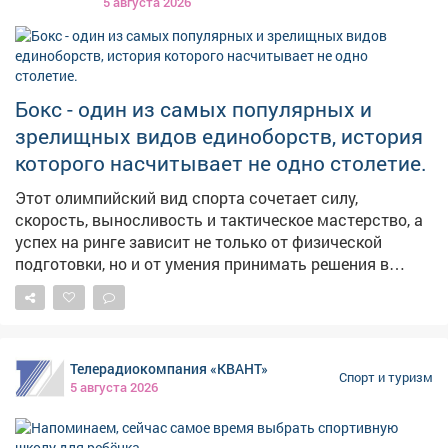
участия в сезоне отказались «Ростов» и «Торпедо-
5 августа 2026
Горький». На данный момент в лиге осталось 30
команд. А ответственные лица в срочном порядке
перекраивают календарь. #новости10канала
Бокс - один из самых популярных и
зрелищных видов единоборств, история
которого насчитывает не одно столетие.
Этот олимпийский вид спорта сочетает силу,
скорость, выносливость и тактическое мастерство, а
успех на ринге зависит не только от физической
подготовки, но и от умения принимать решения в
считанные секунды. В России бокс имеет богатые
спортивные традиции и продолжает активно
развиваться. Значительный вклад в развитие этого
вида спорта вносит и Кузбасс. В регионе работают
Телерадиокомпания «КВАНТ»
спортивные школы и секции, проводятся
Спорт и туризм
5 августа 2026
соревнования, а кузбасские спортсмены достойно
представляют область на всероссийской и
международной аренах. В карточках расскажем об