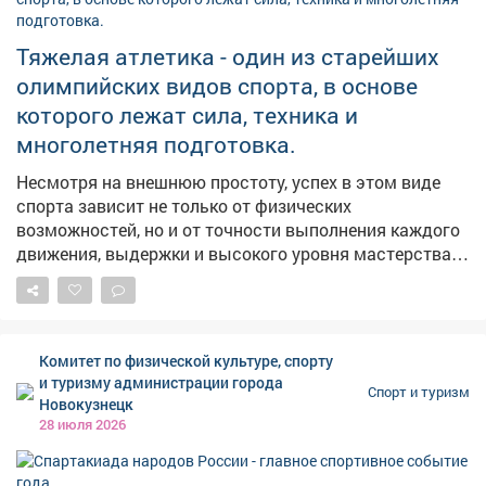
Тяжелая атлетика - один из старейших
олимпийских видов спорта, в основе
которого лежат сила, техника и
многолетняя подготовка.
Несмотря на внешнюю простоту, успех в этом виде
спорта зависит не только от физических
возможностей, но и от точности выполнения каждого
движения, выдержки и высокого уровня мастерства.
На протяжении многих десятилетий тяжелая атлетика
занимает важное место в отечественном спорте.
Российские спортсмены неоднократно становились
победителями и призерами крупнейших
Комитет по физической культуре, спорту
международных соревнований, а их достижения
и туризму администрации города
Спорт и туризм
вписаны в историю мирового спорта. Кузбасс также
Новокузнецк
внес значительный вклад в развитие тяжелой
28 июля 2026
атлетики. Регион воспитал олимпийских чемпионов и
спортсменов международного уровня, чьи победы