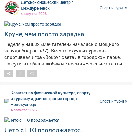
Детско-юношеский центр г.
по тел.: 8-923-467-93-53. #югустаг#visitkuzbass#югус
Междуреченск
Спорт и туризм
4 августа 2026
Круче, чем просто зарядка!
Неделя у наших «мечтателей» началась с мощного
заряда бодрости! 💪 Вместо скучных уроков -
спортивная игра «Вокруг света» в городском парке.
По сути, это были любимые всеми «Весёлые старты»,
только в разы интереснее! Ребята бегали, прыгали,
проявляли чудеса ловкости и, конечно, поддерживали
друг друга. Командный дух был на высоте! 🏆
Главный итог игры, как и положено, - победа дружбы.
Комитет по физической культуре, спорту
Но каждый участник усвоил главное: спорт - это не
и туризму администрации города
Спорт и туризм
просто соревнование, это залог хорошего настроения
Новокузнецк
и крепкого иммунитета. Заряжаемся позитивом на
4 августа 2026
всю неделю! А вы сегодня уже подвигались?
Лето с ГТО продолжается.