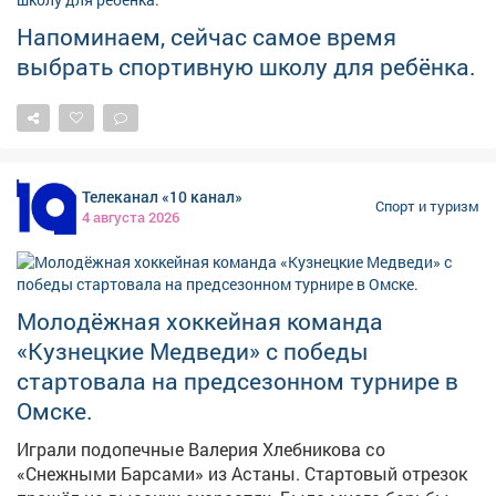
истории бокса, его особенностях и известных
Напоминаем, сейчас самое время
спортсменах, чьи достижения стали важной частью
выбрать спортивную школу для ребёнка.
спортивной истории Кузбасса.
Телеканал «10 канал»
Спорт и туризм
4 августа 2026
Молодёжная хоккейная команда
«Кузнецкие Медведи» с победы
стартовала на предсезонном турнире в
Омске.
Играли подопечные Валерия Хлебникова со
«Снежными Барсами» из Астаны. Стартовый отрезок