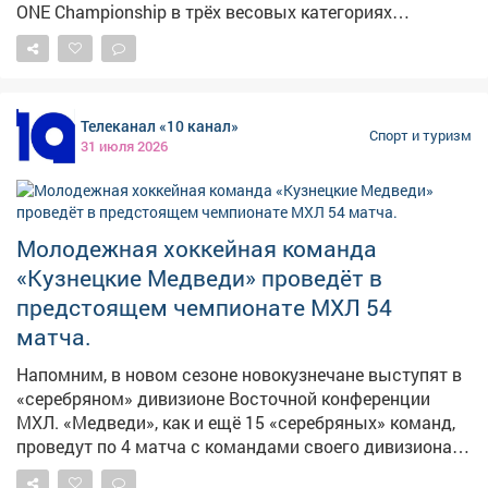
ONE Championship в трёх весовых категориях
Анатолия Малыхина будет представитель бойцовской
лиги PFL иранец Пуйя Рахмани. Напомним, за карьеру
в ММА Малыхин провел 16 поединков: 15 побед, 1
поражение. На счету Рахмани - 6 побед и ни одного
Телеканал «10 канал»
поражения.
Спорт и туризм
31 июля 2026
Молодежная хоккейная команда
«Кузнецкие Медведи» проведёт в
предстоящем чемпионате МХЛ 54
матча.
Напомним, в новом сезоне новокузнечане выступят в
«серебряном» дивизионе Восточной конференции
МХЛ. «Медведи», как и ещё 15 «серебряных» команд,
проведут по 4 матча с командами своего дивизиона,
ещё по 2 - с соперниками из «золотого» своей