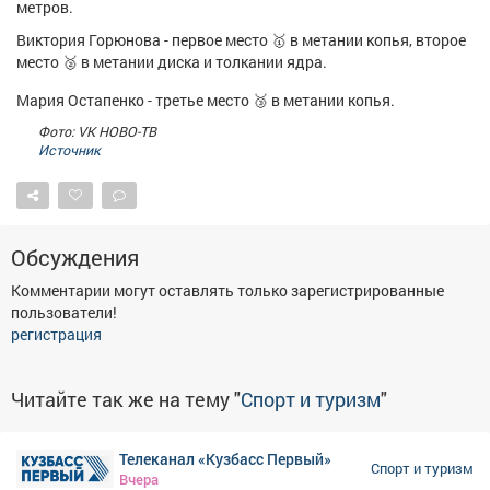
метров.
Афиша
Обучение
Проекты
Виктория Горюнова - первое место 🥇 в метании копья, второе
место 🥈 в метании диска и толкании ядра.
Мария Остапенко - третье место 🥉 в метании копья.
Фото: VK НОВО-ТВ
Товары
Поздравления
Погода
Источник
Обсуждения
ТВ программа
Я - пенсионер
Комментарии могут оставлять только зарегистрированные
пользователи!
регистрация
Читайте так же на тему "
Спорт и туризм
"
Телеканал «Кузбасс Первый»
Спорт и туризм
Вчера