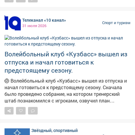
конференции, 4 встречи − с западными коллективами
«серебряного» дивизиона. А также - по 4
дополнительных игры, которые нужны, чтобы довести
Телеканал «10 канал»
число матчей до 54. Друг с другом сыграют
Спорт и туризм
31 июля 2026
соперники равного уровня. Регулярный чемпионат
пройдёт с 6 сентября 2026-го по 22 марта 2027 года. В
нём будут две небольшие паузы - новогодняя и на
Кубок Вызова в феврале. «Кузнецкие Медведи» начнут
Волейбольный клуб «Кузбасс» вышел из
«регулярку» 13 сентября домашним поединком против
отпуска и начал готовиться к
«Мамонтов Югры». #новости10канала
предстоящему сезону.
🏐 Волейбольный клуб «Кузбасс» вышел из отпуска и
начал готовиться к предстоящему сезону. Сначала
было проведено собрание, на котором тренерский
штаб познакомился с игроками, озвучил план
предсезонной подготовки и обозначил методы
работы. Напомним, буквально накануне сбора
исполняющий обязанности главного тренера Юрий
Зинько избавился от приставки и.о. и стал
Звёздный, спортивный
полноправным наставником. #новости10канала