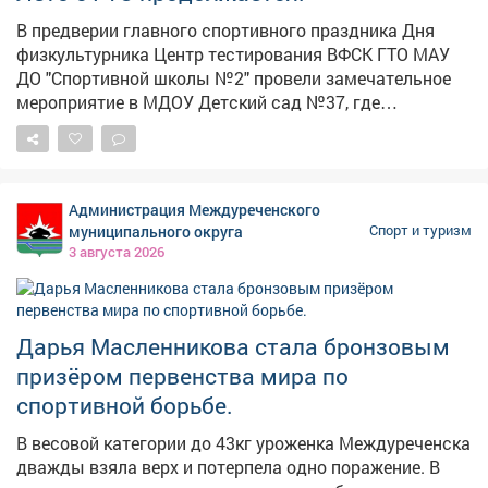
В предверии главного спортивного праздника Дня
физкультурника Центр тестирования ВФСК ГТО МАУ
ДО "Спортивной школы №2" провели замечательное
мероприятие в МДОУ Детский сад №37, где
познакомил малышей с комплексом "Готов к труду и
обороне" - Талисманы ГТО - зайка Лиза и леопард Вика
- показали детям правильную технику выполнения
упражнений нескольких видов испытаний. Малыши с
Администрация Междуреченского
азартом и интересом выполняли задания которые для
муниципального округа
Спорт и туризм
них подготовили талисманы ,узнали о важности
3 августа 2026
физической подготовки с раннего возраста.
Мероприятие прошло в игровой форме, что сделало
мероприятие увлекательным для всех участников.
Такие встречи играют важную роль в приобщении
Дарья Масленникова стала бронзовым
детей к здоровому образу жизни. Комплекс ГТО не
призёром первенства мира по
только развивает физические качества, но и
спортивной борьбе.
формирует у детей правильные жизненные ценности:
целеустремленность, дисциплину и стремление к
В весовой категории до 43кг уроженка Междуреченска
самосовершенствованию. Присоединяйтесь и вы к
дважды взяла верх и потерпела одно поражение. В
движению ГТО в городе Новокузнецке!