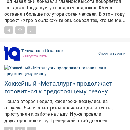
Год назад они доказали главное: высота покоряется
каждому. Тогда суету городов у подножия Югуса
оставили больше полутора сотен человек. В этом году
проект «Утро в облаках» вновь собрал тех, кто меняет
тесноту офисов на бескрайнее небо. Чувство полета
ощутила и наша съемочная группа.
Телеканал «10 канал»
Спорт и туризм
5 августа 2026
Хоккейный «Металлург» продолжает
готовиться к предстоящему сезону.
Пошла вторая неделя, как игроки вернулись из
отпуска, были осмотрены врачами, сдали тесты,
приступили к работе на льду. И уже провели
двустороннюю игру. Тренерский штаб доволен
отношением хоккеистов к работе и тем состоянием, в