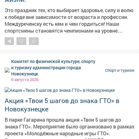
Это праздник тех, кто выбирает здоровье, силу и волю
к победе вне зависимости от возраста и профессии.
Междуреченску есть кем и чем гордиться! Наши
спортсмены становятся чемпионами на уровне
региона и страны, прославляют город на
международных чемпионатах и турнирах. Желаю им
новых ярких побед! Искренне благодарю ветеранов
спорта, которые заложили фундамент для этих
Комитет по физической культуре, спорту
достижений. Особая признательность - тренерам и
и туризму администрации города
Спорт и туризм
наставникам, которые ежедневно прививают
Новокузнецк
воспитанникам любовь к спорту. Их усилиями
6 августа 2026
физическая культура становится нормой для всё
большего числа междуреченцев. В городе хорошие
условия для занятий: спорткомплексы, трассы,
Акция «Твои 5 шагов до знака ГТО» в
городские пространства. В сфере физической
Новокузнецке
культуры и спорта трудятся мастера высочайшего
уровня, энтузиасты, настоящие фанаты своего дела.
В парке Гагарина прошла акция «Твои 5 шагов до
Создание комфортной среды для активного досуга - в
знака ГТО». Мероприятие было организовано в рамках
числе важнейших приоритетов. Будем и дальше
проекта «Молодёжные народные игры ГТО».