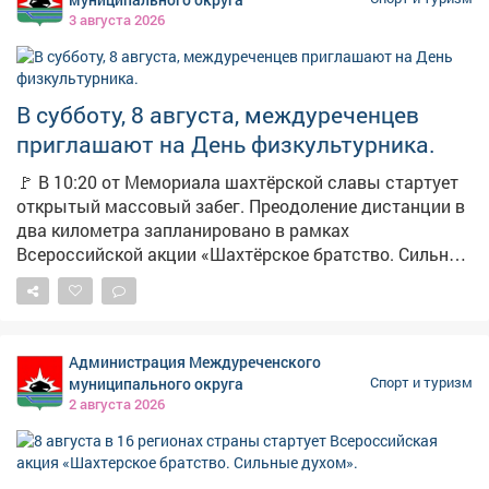
3 августа 2026
В субботу, 8 августа, междуреченцев
приглашают на День физкультурника.
🚩 В 10:20 от Мемориала шахтёрской славы стартует
открытый массовый забег. Преодоление дистанции в
два километра запланировано в рамках
Всероссийской акции «Шахтёрское братство. Сильные
духом». Сбор в 09:30, телефон для справок: 2-10-09.
Участники забега финишируют на стадионе
«Томусинец». Здесь в 11:00 начнётся большой
спортивный праздник «День физкультурника - 2026» с
Администрация Междуреченского
насыщенной программой. 🔹 Бег и эстафеты 🔹«Забег
муниципального округа
Спорт и туризм
карапузов» 🔹Волейбол и флорбол 🔹Армрестлинг
2 августа 2026
🔹Спортивное метание ножа 🔹«Веселые старты» Не
упустите возможность весело и активно провести
время всей семьёй!