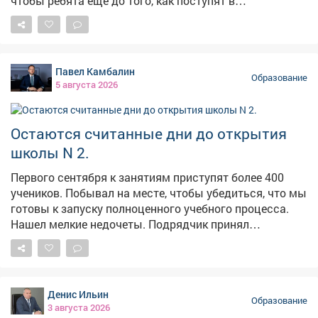
чтобы ребята ещё до того, как поступят в
медицинские колледжи и вузы, смогли примерить на
себя белые халаты - в прямом и переносном смысле.
Что из этого получилось, рассказываем в нашем
сюжете. #новости10канала
Павел Камбалин
Образование
5 августа 2026
Остаются считанные дни до открытия
школы N 2.
Первого сентября к занятиям приступят более 400
учеников. Побывал на месте, чтобы убедиться, что мы
готовы к запуску полноценного учебного процесса.
Нашел мелкие недочеты. Подрядчик принял
замечания к сведению. К моменту торжественного
открытия все исправят. На этой неделе приступаем к
монтажу вывески. Проверил, как работает
оборудование в столовой. Оно уже подключено и
Денис Ильин
готово к эксплуатации. Учителя переезжают и
Образование
3 августа 2026
обустраивают классы. Напомню, новая современная