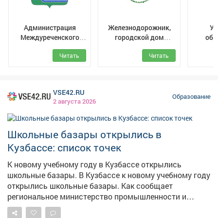
Администрация
Железнодорожник,
Уп
Междуреченского
городской дом
обр
муниципального
культуры
Межд
Читать
Читать
округа
муни
VSE42.RU
Образование
2 августа 2026
Школьные базары открылись в
Кузбассе: список точек
К новому учебному году в Кузбассе открылись
школьные базары. В Кузбассе к новому учебному году
открылись школьные базары. Как сообщает
региональное министерство промышленности и
торговли, площадки развернули почти во всех
муниципальных образованиях: в Кемерове и