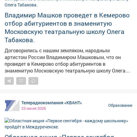
молодёжи. Важно, чтобы после обучения ребята
возвращались в Кузбасс, в том числе в филиал
Владимир Машков проведет в Кемерово
Мариинского театра, который скоро откроется в
отбор абитуриентов в знаменитую
Музейно-театральном комплексе Кемерова.
Московскую театральную школу Олега
Сотрудничество со школой Табакова и другими
творческими вузами страны будет продолжено.
Табакова.
Договорились с нашим земляком, народным
артистом России Владимиром Машковым, что он
проведет в Кемерово отбор абитуриентов в
знаменитую Московскую театральную школу Олега
Табакова. Для одаренных кузбасских ребят это
уникальный шанс - поработать с ведущими актерами
страны и получить лучшее профильное образование.
Причем абсолютно бесплатно. Это важно и для всего
Телерадиокомпания «КВАНТ»
региона. Успех каждого кузбассовца на федеральном
Образование
23 июля 2026
уровне - мощный стимул для тысяч других парней и
девчонок. Наша задача - сделать так, чтобы после
обучения в столицах ребята возвращались домой, в
Кузбасс, и помогали выводить на новый уровень
Областная акция «Первое сентября -