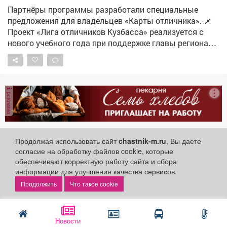
ископаемых", "Компьютерные системы и комплексы".
Партнёры программы разработали специальные
• «БУМАГИ/ЛЮДИ + СПОКОЙСТВИЕ + ПОРЯДОК» →
предложения для владельцев «Карты отличника». 📌
«Экономика и бухгалтерский учёт»,
Проект «Лига отличников Кузбасса» реализуется с
«Документационное обеспечение управления и
нового учебного года при поддержке главы региона
архивоведение». • «ПОМЕЩЕНИЕ + ТВОРЧЕСТВО +
Ильи Середюка.
ВКУСНО» → «Повар, кондитер». 🎓Попробуй - и делись
в комментариях, какой вариант тебе ближе! Ну а мы
ждем тебя в МГСТ!
реклама
Продолжая использовать сайт
chastnik-m.ru
, Вы даете
Телеканал «Кузбасс Первый»
согласие на обработку файлов cookie, которые
Образование
17 июля 2026
обеспечивают корректную работу сайта и сбора
информации для улучшения качества сервисов.
Что такое cookie
От постановок на школьной сцены до
Новости
вступительных в филиале Российского