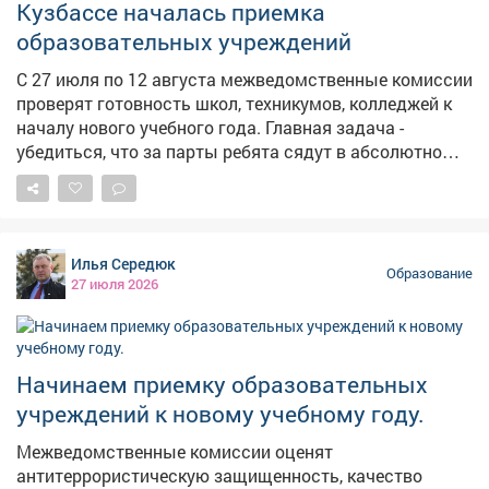
Кузбассе началась приемка
образовательных учреждений
С 27 июля по 12 августа межведомственные комиссии
проверят готовность школ, техникумов, колледжей к
началу нового учебного года. Главная задача -
убедиться, что за парты ребята сядут в абсолютно
безопасных и комфортных условиях. Эксперты
проверят работу систем видеонаблюдения,
исправность пожарной автоматики, наличие средств
тушения огня и состояние эвакуационных выходов.
Илья Середюк
Все выявленные в ходе проверок недочеты будут
Образование
27 июля 2026
взяты на контроль и устранены в ближайшее время.
Обеспечение безопасности детей входит в Народную
программу Единой России. Подробнее на ako.ru
Начинаем приемку образовательных
учреждений к новому учебному году.
Межведомственные комиссии оценят
антитеррористическую защищенность, качество