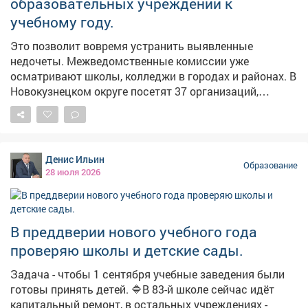
образовательных учреждений к
учебному году.
Это позволит вовремя устранить выявленные
недочеты. Межведомственные комиссии уже
осматривают школы, колледжи в городах и районах. В
Новокузнецком округе посетят 37 организаций,
включая детские сады и учреждения
дополнительного образования. В пяти сельских
школах сейчас идут ремонтные работы: меняют
освещение, кровлю, ремонтируют полы, спортзал.
Денис Ильин
Остальные организации уже на стадии проверки.
Образование
28 июля 2026
Специалисты оценивают, соблюдены ли санитарные
нормы, исправна ли автоматической пожарной
сигнализация, есть ли средства тушения огня.
Внимание также системам видеонаблюдения,
В преддверии нового учебного года
способам передачи тревожных сообщений.
проверяю школы и детские сады.
Антитеррористическая безопасность - важный аспект
подготовки. На случай внештатной ситуации должны
Задача - чтобы 1 сентября учебные заведения были
быть и аптечки, и запас воды, и место, где можно
готовы принять детей. 🔷В 83-й школе сейчас идёт
переждать опасность. #новости10канала
капитальный ремонт, в остальных учреждениях -