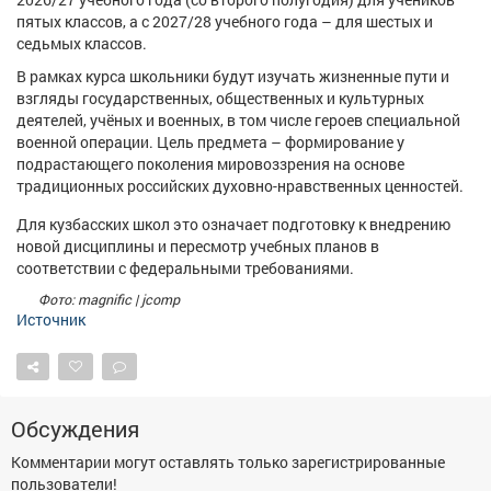
Афиша
Обучение
Проекты
пятых классов, а с 2027/28 учебного года – для шестых и
седьмых классов.
В рамках курса школьники будут изучать жизненные пути и
взгляды государственных, общественных и культурных
деятелей, учёных и военных, в том числе героев специальной
Товары
Поздравления
Погода
военной операции. Цель предмета – формирование у
подрастающего поколения мировоззрения на основе
традиционных российских духовно-нравственных ценностей.
Для кузбасских школ это означает подготовку к внедрению
новой дисциплины и пересмотр учебных планов в
ТВ программа
Я - пенсионер
соответствии с федеральными требованиями.
Фото: magnific | jcomp
Источник
Обсуждения
Комментарии могут оставлять только зарегистрированные
пользователи!