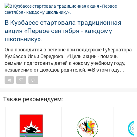
школа оснащена большими актовым и спортивным
залами, уютной библиотекой, классами для ИЗО и
танцев. Совсем скоро здесь начнется школьная
В Кузбассе стартовала традиционная
жизнь.
акция «Первое сентября - каждому
школьнику».
Она проводится в регионе при поддержке Губернатора
Кузбасса Ильи Середюка. ✅Цель акции - помочь
семьям подготовить детей к новому учебному году,
независимо от доходов родителей. ➡️В этом году
участниками стали многодетные семьи с доходом
ниже прожиточного минимума. Для них
предусмотрены сертификаты на 5 тысяч рублей на
покупку школьной формы, обуви и канцелярии. Всего в
Также рекомендуем:
Новокузнецке поддержку получат 419 семей. Ярмарка
пройдет во всех районах города.