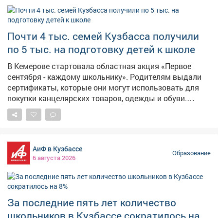
Почти 4 тыс. семей Кузбасса получили
по 5 тыс. на подготовку детей к школе
В Кемерове стартовала областная акция «Первое
сентября - каждому школьнику». Родителям выдали
сертификаты, которые они могут использовать для
покупки канцелярских товаров, одежды и обуви.
Поддержку получили 286 детей, среди них - 29
будущих первоклассников. Для них подготовили
специальные подарки: наборы канцелярских
принадлежностей. В акции участвуют десять
АиФ в Кузбассе
предприятий лёгкой промышленности Кузбасса - они
Образование
6 августа 2026
представили свою продукцию. Также на открытии
выступили творческие коллективы. Всего
сертификаты на сумму 5 тысяч рублей на
приобретение школьных принадлежностей в этом
За последние пять лет количество
году выданы 3 903 семьям, чей уровень дохода ниже
школьников в Кузбассе сократилось на
прожиточного минимума. Они смогут приобрести