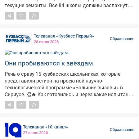
текущие ремонты. Все 84 школы должны распахнуть
свои двери 1 сентября. ➡️Особое внимание -
поручению Губернатора Кузбасса: аптечки и укрытия.
Работаем по всем объектам. ✅Заехал в 12-ю школу -
здесь недавно был ремонт, условия отличные.
Телеканал «Кузбасс Первый»
Укрытие есть, воду докупим, аптечки и указатели в
Образование
28 июля 2026
наличии. В школе 709 учеников, две смены.
Вместимость укрытия - 557 человек, этого
достаточно. ‼️С начала учебного года проведём
Они пробиваются к звёздам.
обучение персонала, а после выхода детей -
практические учения. Будем отрабатывать чаще, чем
Речь о сразу 15 кузбасских школьниках, которые
раньше. 🔷Проверил и детский сад №165 - 137 детей.
представили регион на проектной научно-
Таблички, аптечки, укрытия - всё готово.
технологической программе «Большие вызовы» в
Сириусе. 👏🔥 Как готовились и через какие испытания
прошли ребята - узнавали наши коллеги. #новости
#наука #юныеталанты
Телеканал «10 канал»
Образование
27 июля 2026