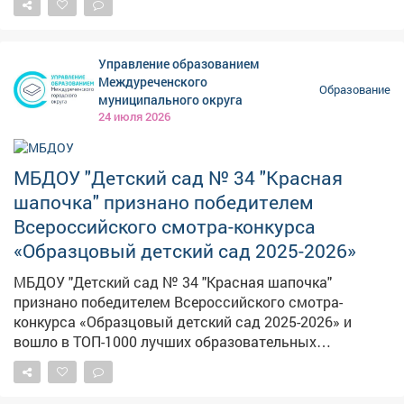
прошлого года. К настоящему моменту: - ЕВРАЗ
закупил оборудование для Инжинирингового центра и
виртуальные тренажеры для Центра цифровой
Управление образованием
металлургии СибГИУ. - СибПСК поставила
Междуреченского
Образование
лабораторное оборудование для Архитектурно-
муниципального округа
строительного института; - СГМК поставит технику
24 июля 2026
для блока тяжелых лабораторий. Такое
стратегическое партнерство помогает всем стать
сильнее - и системе образования, и бизнесу, и региону
МБДОУ "Детский сад № 34 "Красная
в целом. Задействуем и возможности бюджетного
шапочка" признано победителем
финансирования, нацпроектов. Так, в КузГТУ
Всероссийского смотра-конкурса
отремонтируем общежитие №5 и пятый учебный
«Образцовый детский сад 2025-2026»
корпус. В КемГМУ по нацпроекту «Молодежь и дети»
обновляем общежитие. В КемГУ уже обновили
МБДОУ "Детский сад № 34 "Красная шапочка"
общежитие №7.
признано победителем Всероссийского смотра-
конкурса «Образцовый детский сад 2025-2026» и
вошло в ТОП-1000 лучших образовательных
организаций для детей дошкольного возраста в
России. В выставочных мероприятиях смотра-
конкурса приняло участие 6122 лучших организаций