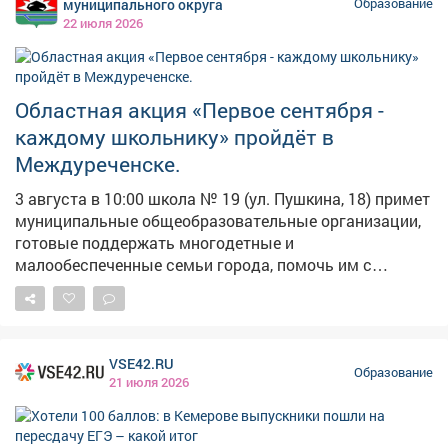
муниципального округа
Образование
22 июля 2026
Областная акция «Первое сентября -
каждому школьнику» пройдёт в
Междуреченске.
3 августа в 10:00 школа № 19 (ул. Пушкина, 18) примет
муниципальные общеобразовательные организации,
готовые поддержать многодетные и
малообеспеченные семьи города, помочь им с
подготовкой детей к школе, а также с приобретением
необходимых товаров, в том числе канцелярских
принадлежностей, одежды и обуви. График работы: 📍
10:00-12:00 - школа № 2, гимназия № 6, школа № 7,
VSE42.RU
школа «Коррекция и развитие», школа № 23. 📍 12:00-
Образование
21 июля 2026
14:00 - школа № 19, школа № 12, школа № 16,
гимназия № 24, школа № 26. 📍 14:00-16:00 - школа №
4, лицей № 20, лицей № 22, школа № 25.