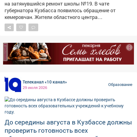
на затянувшийся ремонт школы №19. В чате
губернатора Кузбасса появилось обращение от
кемеровчан. Жители областного центра
поинтересовались судьбой школы №19. –
Подскажите, когда будет закончен ремонт школы
№19? Уже несколько лет дети вынуждены учиться в
других школах, из-за чего их учебные часы сокращены
реклама
и они не получают должного образования, –
заявляется в публикации. В администрации Кемерова
ответили: завершить капитальный ремонт школы
№19 планируется до конца года. Напомним, вопрос о
затянувшемся капремонте школы поднимался также
Телеканал «10 канал»
и осенью прошлого года.
Образование
29 июля 2026
До середины августа в Кузбассе должны
проверить готовность всех