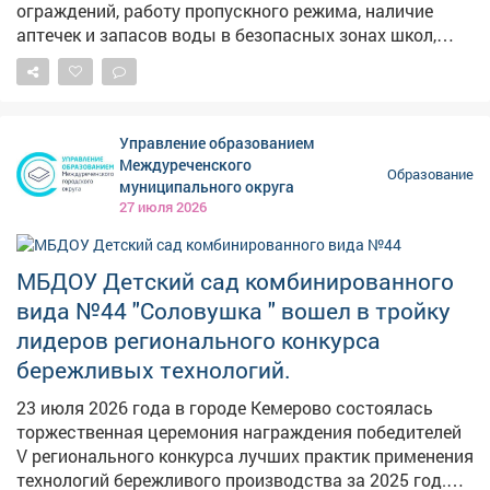
ограждений, работу пропускного режима, наличие
аптечек и запасов воды в безопасных зонах школ,
техникумов и колледжей. Отдельно проверим
организацию школьных перевозок и дорожную
инфраструктуру возле учреждений, работу систем
видеонаблюдения, исправность пожарной
Управление образованием
автоматики, наличие средств тушения огня и
Междуреченского
Образование
состояние эвакуационных выходов. Всю эту работу
муниципального округа
поручил завершить к середине августа, чтобы
27 июля 2026
осталось время оперативно устранить недочеты.
Обеспечение безопасности детей входит в Народную
программу Единой России.
МБДОУ Детский сад комбинированного
вида №44 "Соловушка " вошел в тройку
лидеров регионального конкурса
бережливых технологий.
23 июля 2026 года в городе Кемерово состоялась
торжественная церемония награждения победителей
V регионального конкурса лучших практик применения
технологий бережливого производства за 2025 год.