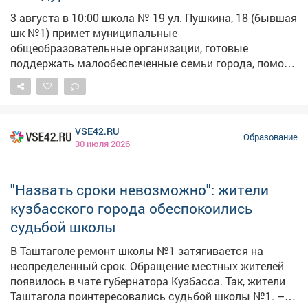
положительного заключения госэкспертизы будет
3 августа в 10:00 школа № 19 ул. Пушкина, 18 (бывшая
подготовлено обращение в Министерство
шк №1) примет муниципальные
строительства и Министерство образования Кузбасса
общеобразовательные организации, готовые
для включения объекта в государственную
поддержать малообеспеченные семьи города, помочь
программу по строительству новой школы. Таким
им с подготовкой детей к школе, а также с
образом, только после этого можно будет говорить о
приобретением необходимых товаров, в том числе
конкретных сроках начала стройки.
канцелярских принадлежностей, одежды и обуви.
График работы: 📍 10:00-12:00 - школа № 2, гимназия
VSE42.RU
№ 6, школа № 7, школа «Коррекция и развитие», школа
Образование
30 июля 2026
№ 23. 📍 12:00-14:00 - школа № 19, школа 1, школа №
12, школа № 16, гимназия № 24, школа № 26. 📍 14:00-
16:00 - школа № 4, лицей № 20, лицей № 22, школа №
"Назвать сроки невозможно": жители
25.
кузбасского города обеспокоились
судьбой школы
В Таштаголе ремонт школы №1 затягивается на
неопределенный срок. Обращение местных жителей
появилось в чате губернатора Кузбасса. Так, жители
Таштагола поинтересовались судьбой школы №1. – А