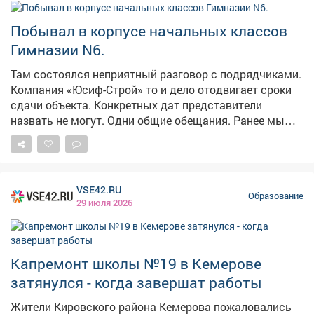
приступила к работам. Сейчас решаем вопросы по
финансированию проекта. Поручил сделать все
Побывал в корпусе начальных классов
оперативно - например, обеспечить перенос
Гимназии N6.
федеральных средств с 2027 года на текущий период.
При этом важно обеспечить безукоризненное
Там состоялся неприятный разговор с подрядчиками.
качество всех работ - и в самом здании, и на
Компания «Юсиф-Строй» то и дело отодвигает сроки
прилегающей территории. Школа останется на моем
сдачи объекта. Конкретных дат представители
контроле - прослежу, чтобы ребята сели за парты в
назвать не могут. Одни общие обещания. Ранее мы
современном, комфортном и безопасном учебном
уже договаривались с руководителями строительной
заведении.
фирмы об увеличении числа работников, о
наверстывании сроков. На период ситуация
исправлялась. Однако, динамика опять просела.
VSE42.RU
Поручил заказчику уже сейчас начинать
Образование
29 июля 2026
претензионную работу. 🇷🇺Павел Камбалин в МАХ:
https://max.ru/channel_kambalin
Капремонт школы №19 в Кемерове
затянулся - когда завершат работы
Жители Кировского района Кемерова пожаловались