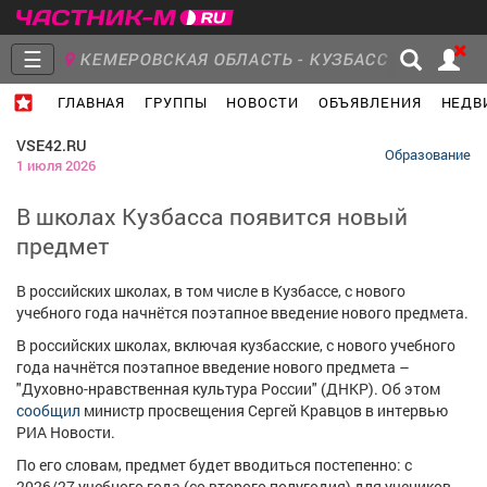
☰
КЕМЕРОВСКАЯ ОБЛАСТЬ - КУЗБАСС
ГЛАВНАЯ
ГРУППЫ
НОВОСТИ
ОБЪЯВЛЕНИЯ
НЕДВ
Главная
Группы
Новости
VSE42.RU
Образование
1 июля 2026
В школах Кузбасса появится новый
предмет
Объявления
Недвижимость
Услуги
В российских школах, в том числе в Кузбассе, с нового
учебного года начнётся поэтапное введение нового предмета.
В российских школах, включая кузбасские, с нового учебного
года начнётся поэтапное введение нового предмета –
Работа
Транспорт
Компании
"Духовно-нравственная культура России" (ДНКР). Об этом
сообщил
министр просвещения Сергей Кравцов в интервью
РИА Новости.
По его словам, предмет будет вводиться постепенно: с
2026/27 учебного года (со второго полугодия) для учеников