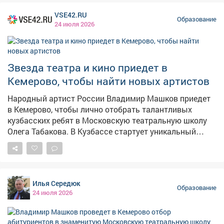
дошкольного образования и учреждений,
VSE42.RU
осуществляющих уход и присмотр за детьми
Образование
24 июля 2026
дошкольного возраста. Всероссийский смотр‑конкурс
«Образцовый детский сад» проходил в заочной форме
на открытой публичной интернет-площадке, где
размещалась информация о профессиональной и
Звезда театра и кино приедет в
педагогической деятельности учреждения. Членами
Кемерово, чтобы найти новых артистов
жюри оценивались более 10 направлений работы:
укрепление здоровья и интеллектуальное развитие
Народный артист России Владимир Машков приедет
детей, приобщение детей к общечеловеческим
в Кемерово, чтобы лично отобрать талантливых
ценностям, развитие познавательных, творческих,
кузбасских ребят в Московскую театральную школу
художественно-эстетических способностей детей,
Олега Табакова. В Кузбассе стартует уникальный
работа с родителями и прочее. Также учитывался
творческий проект – народный артист России
рейтинг участников в открытом голосовании
Владимир Машков проведёт в Кемерово отбор
посетителей площадки. По итогам конкурса МБДОУ
абитуриентов в знаменитую Московскую театральную
«Детский сад №34 «Красная шапочка» удостоено
школу Олега Табакова. Как сообщают областные
Илья Середюк
звания «Образцовый детский сад» и награждено
власти, для одарённых ребят из региона это шанс
Образование
24 июля 2026
медалью победителя.
бесплатно получить образование у ведущих актёров
страны. Отмечается, что успех каждого кузбассовца
на федеральном уровне – мощный стимул для