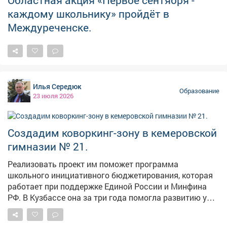
работу наших театров и учреждений культуры. В том
каждому школьнику» пройдёт в
числе филиала Мариинского театра, который уже
скоро откроет свои двери на площадке
Междуреченске.
президентского объекта - Музейно-театрального
комплекса в Кемерово. Мы обязательно продолжим
развивать сотрудничество со школой Табакова и
другими ведущими творческими вузами страны.
Будем создавать новые возможности развития для
Илья Середюк
нашей молодежи.
Образование
23 июля 2026
Создадим коворкинг-зону в кемеровской
гимназии № 21.
Реализовать проект им поможет программа
школьного инициативного бюджетирования, которая
работает при поддержке Единой России и Минфина
РФ. В Кузбассе она за три года помогла развитию уже
70 школ - созданы новые зоны отдыха, музыкальные
и медиастудии, музеи боевой славы и истории.