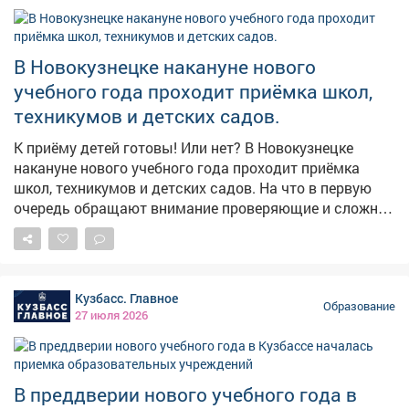
В Новокузнецке накануне нового
учебного года проходит приёмка школ,
техникумов и детских садов.
К приёму детей готовы! Или нет? В Новокузнецке
накануне нового учебного года проходит приёмка
школ, техникумов и детских садов. На что в первую
очередь обращают внимание проверяющие и сложно
ли соответствовать современным требованиям
дошкольным учреждениям, заинтересовалась наша
съемочная группа и присоединилась к комиссии,
которая работает в Новоильинском районе.
Кузбасс. Главное
#новости10канала
Образование
27 июля 2026
В преддверии нового учебного года в