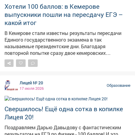
Хотели 100 баллов: в Кемерове
выпускники пошли на пересдачу ЕГЭ –
какой итог
В Кемерове стали известны результаты пересдачи
Единого государственного экзамена в так
называемые президентские дни. Благодаря
повторной попытке сразу двое кемеровских
выпускников получили максимальные 100 баллов.
Одним из новых стобалльников стал выпускник
школы №14 Дмитрий Иванов. В первый раз он сдал
ЕГЭ по информатике на 95 баллов, однако решил
Лицей № 20
рискнуть и пересдать экзамен. Это решение
Образование
17 июля 2026
оказалось успешным – школьник набрал
максимальный результат и стал первым в истории
своей школы стобалльником по информатике. Еще
Свершилось! Ещё одна сотка в копилке
одну блестящую победу одержала выпускница школы
Лицея 20!
№11 Юлия Суханова. Первоначально она получила 68
баллов по литературе, но после пересдачи смогла
Поздравляем Дарью Давыдову с фантастическим
подтвердить свои знания на все 100 баллов. В
результатом на ЕГЭ по физике - 100 баллов! И это