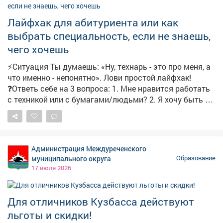
работу станции. Владимир отвечает за электронику:
Лайфхак для абитуриента или как
он разрабатывает схему и систему, которая покажет,
как работают разные типы гидротурбин. Куратор
выбрать специальность, если не знаешь,
проекта – "РусГидро". Эксперты поставили
чего хочешь
школьникам сложную задачу: сделать ГЭС не только
эффективной, но и безопасной для природы и людей.
⚡Ситуация Ты думаешь: «Ну, технарь - это про меня, а
Команда уже готовит план природоохранных
что именно - непонятно». Лови простой лайфхак!
мероприятий и изучает, как станция поможет снизить
❓Ответь себе на 3 вопроса: 1. Мне нравится работать
риск паводков. Работа кипит – и у кузбасского
с техникой или с бумагами/людьми? 2. Я хочу быть на
школьника есть шанс оставить свой след в большой
свежем воздухе или в помещении? 3. Мне важнее
энергетике.
быстрый результат или чтобы результат был «на
века»? А теперь наша шпаргалка: • «ТЕХНИКА +
СВЕЖИЙ ВОЗДУХ + БЫСТРЫЙ РЕЗУЛЬТАТ» →
Администрация Междуреченского
«Открытые горные работы», «Маркшейдерское дело»,
муниципального округа
Образование
«Строительство и эксплуатация зданий и
17 июля 2026
сооружений». • «ТЕХНИКА + ПОМЕЩЕНИЕ +
ТОЧНОСТЬ» → «Сварщик», «Эксплуатация и
обслуживание электрического и
Для отличников Кузбасса действуют
электромеханического оборудования», «Ремонтник
льготы и скидки!
горного оборудования», "Обогащение полезных