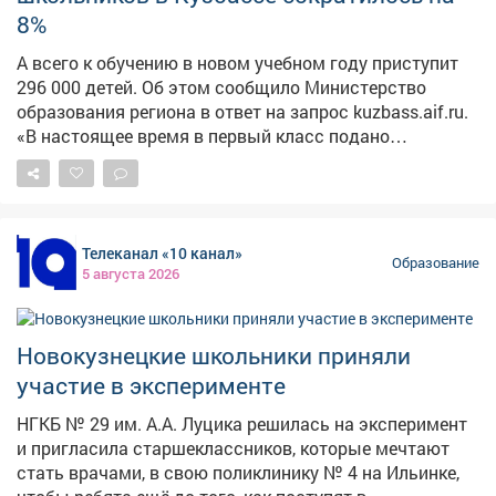
товары кузбасских предприятий на специальных
8%
ярмарках. Фото: АиФ
А всего к обучению в новом учебном году приступит
296 000 детей. Об этом сообщило Министерство
образования региона в ответ на запрос kuzbass.aif.ru.
«В настоящее время в первый класс подано
заявлений и зачислено детей - 19 870 (идёт приём
документов второй волны), всего ожидается порядка
24 тысяч первоклассников и 11,5 тысяч
одиннадцатиклассников», - сообщила министр
Телеканал «10 канал»
образования Софья Балакирева. Также редакция
Образование
5 августа 2026
уточняла, всем ли желающим девятиклассникам
хватило мест в 10-ый класс - некоторые школы
отказывали предоставлять место в 10-м классе,
Новокузнецкие школьники приняли
поскольку его просто не было. Власти ответили, что
все, кто хотел, пошли учиться в десятый класс, таких
участие в эксперименте
учеников было 11 421. После окончания девятого
НГКБ № 29 им. А.А. Луцика решилась на эксперимент
класса в техникумы и колледжи ушли 22 708 детей.
и пригласила старшеклассников, которые мечтают
Фото: magnific.com
стать врачами, в свою поликлинику № 4 на Ильинке,