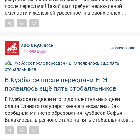
администрации Кемерова отметили, что решение о
после пересдачи! Такой шаг требует недюжинной
пересдаче требует смелости, ведь первый результат
смелости и железной уверенности в своих силах.
экзамена полностью аннулируется. Однако
Даша доказала, что невозможное возможно. 💪
уверенность выпускников в своих силах полностью
Особая благодарность - учителю Дарьи, Наталье
оправдала риск и принесла им максимальные баллы.
Ярославовне Лозовой. Её педагогический талант,
терпение и умение объяснять сложнейшие вещи
АиФ в Кузбассе
простым языком помогли Даше добиться максимума.
Образование
17 июля 2026
Мы гордимся нашей выпускницей и её наставником!
Желаем Дарье покорения новых вершин! 🚀
#лицейвдохновляет
В Кузбассе после пересдачи ЕГЭ
появилось ещё пять стобалльников
В Кузбассе подвели итоги дополнительных дней
сдачи Единого государственного экзамена. Как
сообщила министр образования Кузбасса Софья
Балакирева, в регионе стало на пять стобалльников
больше. Всего 99 выпускников получили 108
стобалльных результатов, а 66 участников экзаменов