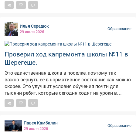
что со школой №1 в Таштаголе? Обещали
отремонтировать к началу учебного года, но со
сроками явно всё плохо. Когда откроют школу? –
сказано в публикации. В администрации
Илья Середюк
Таштагольского муниципального округа ответили:
Образование
29 июля 2026
назвать сроки окончания ремонта пока невозможно.
Сейчас только готовятся документы для
проектирования – требуется ремонт фундамента и
Проверил ход капремонта школы №11 в
перекрытий. Когда проект будет готов, он должен
Шерегеше.
пройти экспертизу, и лишь после этого станут
понятны объемы работ, необходимое финансирование
Это единственная школа в поселке, поэтому так
и ориентировочные сроки. Напомним, ранее редакция
важно вернуть ее в нормативное состояние как можно
VSE42.Ru также писала о затянувшемся ремонте
скорее. Это улучшит условия обучения почти для
школы в Кемерове.
тысячи ребят, которые сегодня ходят на уроки в
приспособленных помещениях - в том числе на базе
детско-юношеского центра творчества. Объект
непростой. С первым подрядчиком контракт
пришлось расторгнуть из-за срыва сроков. Новая
Павел Камбалин
организация переработала проект, получила
Образование
29 июля 2026
положительное заключение госэкспертизы и