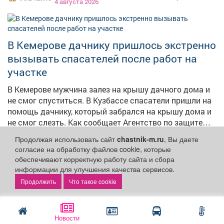
4 августа 2026
В Кемерове дачнику пришлось экстренно
вызывать спасателей после работ на
участке
В Кемерове мужчина залез на крышу дачного дома и
не смог спуститься. В Кузбассе спасатели пришли на
помощь дачнику, который забрался на крышу дома и
не смог слезть. Как сообщает Агентство по защите
населения и территории Кузбасса, диспетчеру
Продолжая использовать сайт
chastnik-m.ru
, Вы даете
поступил звонок из СНТ "Авиатор" – мужчина
согласие на обработку файлов cookie, которые
самостоятельно спуститься не мог. Спасатели
обеспечивают корректную работу сайта и сбора
Кемеровского поисково-спасательного отряда
информации для улучшения качества сервисов.
реклама
прибыли на место, закрепили пострадавшего
Что такое cookie
страховочными ремнями на спинальном щите и с
помощью альпинистского снаряжения сняли с
крыши. По данным организации от медицинской
Новости
помощи мужчина отказался.