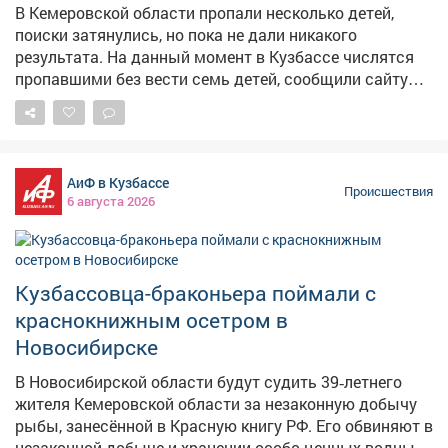
форуме: https://lizaalert.org/forum/viewtopic.php?
В Кемеровской области пропали несколько детей,
p=1169235#p1169235 #ЛизаАлерт #ЛизаАлертКузбасс
поиски затянулись, но пока не дали никакого
#ПропалЧеловек
результата. На данный момент в Кузбассе числятся
пропавшими без вести семь детей, сообщили сайту
VSE42.Ru в поисковом отряде "ЛизаАлерт". Из этих
семерых один пропал в 2025 году, шестеро – в 2026
году. Но на самом деле масштабы намного страшнее.
Представитель отряда пояснила, что пропавший без
АиФ в Кузбассе
вести человек по закону может быть объявлен
Происшествия
6 августа 2026
погибшим через определённое время по решению
суда. Таким образом, дети, которые пропали до 2025
года и не были обнаружены ни живыми, ни мёртвыми,
официально числятся погибшими. По сути, это
Кузбассовца-браконьера поймали с
относится и к печально известной троице, которая
краснокнижным осетром в
пропала в Поднебесных Зубьях в 2023 году. Согласно
гражданскому кодексу РФ, пропавший гражданин
Новосибирске
может быть объявлен умершим, если о нём ничего не
В Новосибирской области будут судить 39‑летнего
известно на месте жительства более 5 лет. А если он
жителя Кемеровской области за незаконную добычу
пропалпри обстоятельствах, угрожавших смертью или
рыбы, занесённой в Красную книгу РФ. Его обвиняют в
дающих основание предполагать его гибель от
незаконной добыче и хранении особо ценных водных