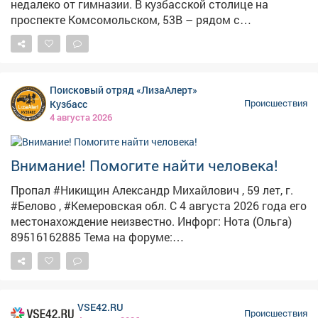
недалеко от гимназии. В кузбасской столице на
проспекте Комсомольском, 53В – рядом с
православной гимназией – сгорел дотла "кореец". В
областном МЧС сайту VSE42.Ru пояснили, что
произошло возгорание легкового автомобиля KIA
Sorento. Тушили иномарку одна единица техники и5
Поисковый отряд «ЛизаАлерт»
человек. – В результате пожараавтомобиль выгорел
Кузбасс
Происшествия
полностью. Причина устанавливается, – сказали в
4 августа 2026
ведомстве. Никто из людей не пострадал.
Пользователи соцсетей опубликовали кадры, на
которых запечатлено то, что осталось от "корейца".
Внимание! Помогите найти человека!
Пропал #Никищин Александр Михайлович , 59 лет, г.
#Белово , #Кемеровская обл. С 4 августа 2026 года его
местонахождение неизвестно. Инфорг: Нота (Ольга)
89516162885 Тема на форуме:
https://lizaalert.org/forum/viewtopic.php?t=371426
#ЛизаАлерт #ЛизаАлертКузбасс #ПропалЧеловек
VSE42.RU
Происшествия