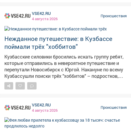
несовершеннолетний сын, составляет всего 9 м 80 см.
У обвиняемых в наличии имелся мощный фонарь
VSE42.RU
Происшествия
"Молния" и тепловизор "Аркон", позволяющие видеть
4 августа 2026
тепловой контур даже в полной темноте, – сказано в
жалобе.
Нежданное путешествие: в Кузбассе
поймали трёх "хоббитов"
Кузбасские силовики бросились искать группу ребят,
которые отправились в невероятное путешествие и
перепутали Новосибирск с Юргой. Накануне по всему
Кузбассушли поиски трёх "хоббитов" – подростков,
которые захотели приключений и ушли из дома в
далёкое путешествие. Как сообщает во вторник
Росгвардия, вечером патрулю поступила
ориентировка на юных искателей приключений. – По
VSE42.RU
предварительной информации, приятели, не поставив
Происшествия
4 августа 2026
в известность взрослых, решили отправиться в
путешествие. Молодые люди выехали из
Новокузнецка и планировали добраться до