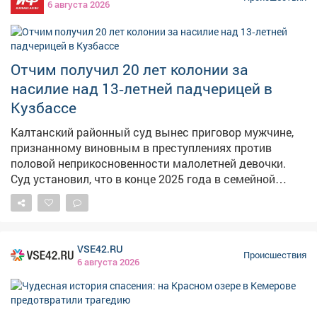
6 августа 2026
следствия, злоумышленники отсоединили кабель с
экскаватора, погрузили его в УАЗ, но не смогли уехать.
У них кончился бензин, а потом загорелась машина –
пришлось бросить авто и похищенное имущество.
Отчим получил 20 лет колонии за
Сумма ущерба превысила 370 тысяч рублей.
насилие над 13‑летней падчерицей в
Полицейские установили личности подозреваемых –
это 25-летний житель Прокопьевска и 33-летний
Кузбассе
киселёвчанин. В отношении них возбуждено уголовное
Калтанский районный суд вынес приговор мужчине,
дело о покушении на кражу в крупном размере.
признанному виновным в преступлениях против
Максимальное наказание – до шести лет лишения
половой неприкосновенности малолетней девочки.
свободы.
Суд установил, что в конце 2025 года в семейной
квартире мужчина, будучи в состоянии алкогольного
опьянения, надругался над своей 13‑летней
падчерицей. Он воспользовался беспомощностью
ребёнка и применил к ней насилие. Учитывая особую
VSE42.RU
тяжесть преступлений, их высокую общественную
Происшествия
6 августа 2026
опасность и то, что жертвой стал
несовершеннолетний, суд признал подсудимого
виновным. Мужчине назначили 20 лет лишения