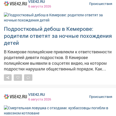
VSE42.RU
несколько пар носков, нижнее бельё, два напитка и
Происшествия
6 августа 2026
бинокль – общая стоимость товаров превысила 4
тысячи рублей. С таким "комплектом" он попытался
покинуть магазин, не предъявив товары к оплате.
Однако работник гипермаркета заметил его и нажал
Подростковый дебош в Кемерове:
кнопку тревожной сигнализации. Прибывший наряд
родители ответят за ночные похождения
Росгвардии задержал парня и передал полиции для
детей
дальнейшего разбирательства. Молодому человеку
грозит административная или уголовная
В Кемерове полицейские привлекли к ответственности
ответственность за покушение на кражу.
родителей девяти подростков. В Кемерове
полицейские выявили в соцсетях видео, на котором
подростки нарушали общественный порядок. Как
сообщает полиция Кузбасса, на записи были
запечатлены несовершеннолетние, выражавшиеся
нецензурной бранью, а также 13-летний школьник за
рулём питбайка. – Нарушителями оказались 9
VSE42.RU
учащихся трех школ Ленинского районав возрасте от
Происшествия
6 августа 2026
12 до 14 лет – сообщает ГУ МВД по Кузбассу. В ходе
рейда инспекторы ГИБДД отстранили 13-летнего
водителя от управления. Мототехника принадлежала