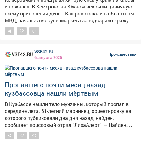
сбежали из дома и отправились в невероятное
и пожалел. В Кемерове на Южном вскрыли циничную
путешествие из Новокузнецка в соседний регион. Но
схему присвоения денег. Как рассказали в областном
они сбились с пути и оказались в Юрге, где их
МВД, начальство супермаркета заподозрило кражу из
поймали росгвардейцы. Родителям после такого
кассы и пожаловалось стражам порядка. Те провели
"перформанса" детей грозят последствия: помимо
проверку и разоблачили хитреца. – Кемеровчанин,
административной статьи о неисполнении
работая кассиром, реализовывал товары своим
воспитательских обязанностей со штрафом 2 000
знакомым, после чего оформлял их фиктивный
VSE42.RU
рублей их могут поставить на учёт ПДН.
возврат и присваивал денежные средства, – сказали
Происшествия
6 августа 2026
в полиции. Использовал 28-летний продавец
оставленные чеки, при этом покупатели не знали о
такой схеме. Добычей махинатора стало 9 000 рублей.
На кемеровчанина завели уголовное дело о
Пропавшего почти месяц назад
присвоении, ему грозит до шести лет колонии.
кузбассовца нашли мёртвым
В Кузбассе нашли тело мужчины, который пропал в
середине лета. 61-летний мариинец, ориентировку на
которого публиковали два дня назад, найден,
сообщает поисковый отряд "ЛизаАлерт". – Найден,
погиб, – гласит уведомление. Пропал мужчина ещё 15
июля. Обстоятельства трагедии волонтёры не