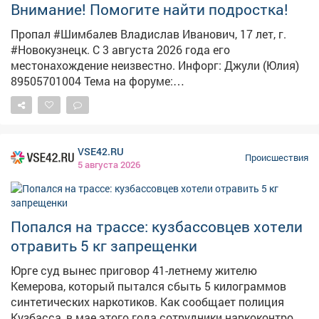
Внимание! Помогите найти подростка!
Пропал #Шимбалев Владислав Иванович, 17 лет, г.
#Новокузнецк. С 3 августа 2026 года его
местонахождение неизвестно. Инфорг: Джули (Юлия)
89505701004 Тема на форуме:
https://lizaalert.org/forum/viewtopic.php?t=371500
#ЛизаАлерт #ЛизаАлертКузбасс #ПропалЧеловек
VSE42.RU
Происшествия
5 августа 2026
Попался на трассе: кузбассовцев хотели
отравить 5 кг запрещенки
Юрге суд вынес приговор 41-летнему жителю
Кемерова, который пытался сбыть 5 килограммов
синтетических наркотиков. Как сообщает полиция
Кузбасса, в мае этого года сотрудники наркоконтроля