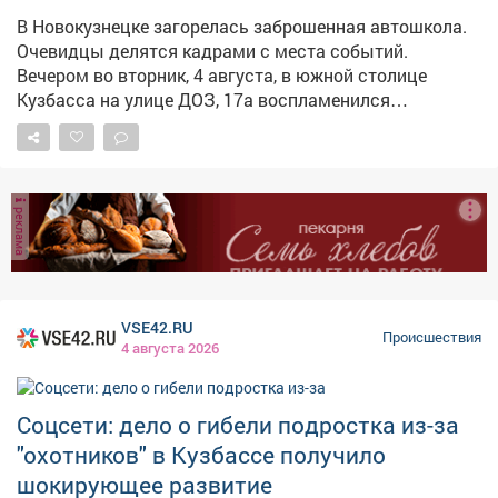
следователи расследовали уголовное дело в
В Новокузнецке загорелась заброшенная автошкола.
отношении трёх лиц. Им предъявлено обвинение по
Очевидцы делятся кадрами с места событий.
статье 109 УК РФ (причинение смерти по
Вечером во вторник, 4 августа, в южной столице
неосторожности) и статье 258 УК РФ (незаконная
Кузбасса на улице ДОЗ, 17а воспламенился
охота). Недавно им продлили арест в СИЗО. Фото:
заброшенный дом. По сообщениям пользователей
соцсети
соцсетей, горит бывшая автошкола, а виноваты,
предположительно, бездомные. – Бомжи хулиганят,
всёне могут сменить место проживания, – сказал
реклама
местный житель. Другой горожанин указал, что видел
там днём во вторник старшеклассников.
VSE42.RU
Происшествия
4 августа 2026
Соцсети: дело о гибели подростка из-за
"охотников" в Кузбассе получило
шокирующее развитие