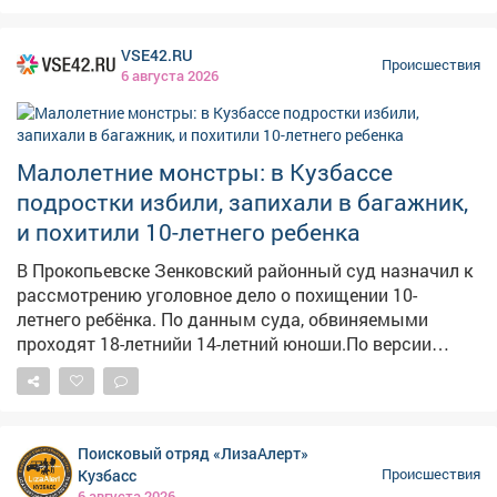
пожилой женщины. По словам очевидцев в соцсетях,
у пассажирки был сорван кусок кожи размером со
VSE42.RU
спичечный коробок иначалось сильное кровотечение.
Происшествия
6 августа 2026
Пассажиры попросили кондуктора дать аптечку и
остановить автобус у травмпункта, но, по их данным,
получили грубый отказ. Кондуктор якобы заявила, что
в случившемся виноваты сами пассажиры. Людям
Малолетние монстры: в Кузбассе
пришлось самостоятельно перевязывать рану
подростки избили, запихали в багажник,
подручными средствами – даже бинта им не дали.
и похитили 10-летнего ребенка
Председатель Следственного комитета Александр
Бастрыкин поручил и.о. руководителя кузбасского
В Прокопьевске Зенковский районный суд назначил к
управления Александру Кустову доложить о
рассмотрению уголовное дело о похищении 10-
результатах проверки. Исполнение поручения
летнего ребёнка. По данным суда, обвиняемыми
поставлено на контроль в центральном аппарате
проходят 18-летнийи 14-летний юноши.По версии
следствия, они совместно применили силу к мальчику,
заставили его залезть в багажник автомобиля ВАЗ и
вывезли в гараж. – Там ребенку связали руки и ноги
веревкой, после чего вынесли на улицу, – сообщает
Поисковый отряд «ЛизаАлерт»
Объединенный пресс-центр судов Кемеровской
Кузбасс
Происшествия
области. Однако мальчику удалось самостоятельно
6 августа 2026