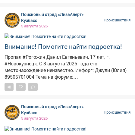
раскрывают. По статистике отряда, за один летний
месяц в Кузбассе поступило 359 заявок о пропавших
Поисковый отряд «ЛизаАлерт»
людях. 296 удалось найти живыми, 10 – погибшими,
Кузбасс
Происшествия
семерых найти не удалось.
5 августа 2026
Внимание! Помогите найти подростка!
Пропал #Рогожин Данил Евгеньевич, 17 лет, г.
#Новокузнецк. С 3 августа 2026 года его
местонахождение неизвестно. Инфорг: Джули (Юлия)
89505701004 Тема на форуме:
https://lizaalert.org/forum/viewtopic.php?t=371502
#ЛизаАлерт #ЛизаАлертКузбасс #ПропалЧеловек
Поисковый отряд «ЛизаАлерт»
Кузбасс
Происшествия
5 августа 2026