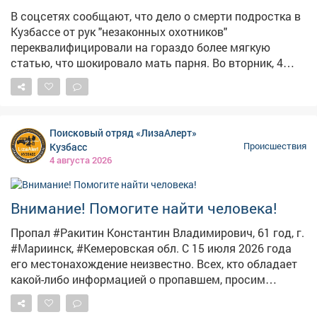
В соцсетях сообщают, что дело о смерти подростка в
Кузбассе от рук "незаконных охотников"
переквалифицировали на гораздо более мягкую
статью, что шокировало мать парня. Во вторник, 4
августа, в соцсети попало заявление матери 17-
летнего подростка, застреленного во время "охоты" в
Крапивинском округе. Судя по документу,
подлинность которого не подтверждена, изначально
Поисковый отряд «ЛизаАлерт»
на троих мужчин завели уголовное дело об убийстве,
Кузбасс
Происшествия
однако фигуранты настояли на том, что перепутали
4 августа 2026
парня с косулей, и назвали случившееся трагической
случайностью. И следователь якобы
переквалифицировал дело на "причинение смерти по
Внимание! Помогите найти человека!
неосторожности" и "незаконную охоту". Наказание по
Пропал #Ракитин Константин Владимирович, 61 год, г.
этим статьям намного мягче, чем за убийство, тем
#Мариинск, #Кемеровская обл. С 15 июля 2026 года
более группой лиц. В публикации утверждается, что
его местонахождение неизвестно. Всех, кто обладает
мать, узнав об этом, написала жалобу на имя
какой-либо информацией о пропавшем, просим
председателя СК Александра Бастрыкина. – Согласно
звонить по телефону 8-800-700-54-52. #ЛизаАлерт
материалам дела, расстояние от места производства
#ЛизаАлертКузбасс #ПропалЧеловек
выстрела до места, где находился мой