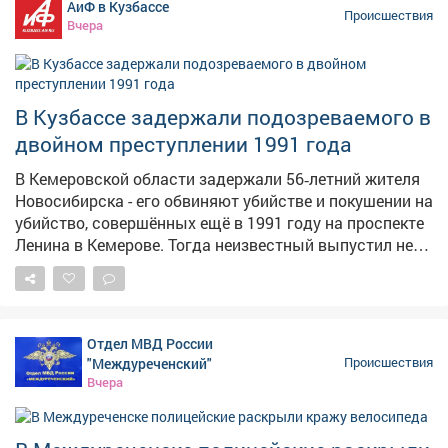
АиФ в Кузбассе
Представитель авиакомпании отказал 35-летнему
Происшествия
Вчера
жителю Мысков в дальнейшем перелете из-за его
поведения. Транспортные полицейские установили: в
ходе полета мужчина оскорблял окружающих с
использованием нецензурной лексики, игнорировал
В Кузбассе задержали подозреваемого в
замечания работников авиакомпании, проявлял
двойном преступлении 1991 года
агрессию и распивал спиртные напитки прямо в
салоне. Нарушителя задержали, медицинское
В Кемеровской области задержали 56‑летний жителя
освидетельствование подтвердило алкогольное
Новосибирска - его обвиняют убийстве и покушении на
опьянение. В отношении дебошира составили
убийство, совершённых ещё в 1991 году на проспекте
протокол по ч. 1 ст. 20.1 КоАП РФ "Мелкое
Ленина в Кемерове. Тогда неизвестный выпустил не
хулиганство" и назначили административный штраф.
менее двух пуль из огнестрельного оружия в двух
мужчин. Один из пострадавших скончался на месте,
второй получил ранения в живот и правое бедро, но
выжил благодаря вовремя оказанной медпомощи. В
Отдел МВД России
90-е раскрыть преступление не удалось, и уголовное
"Междуреченский"
Происшествия
дело приостановили. Однако силовики продолжали
Вчера
изучать обстоятельства давнего преступления.
Ключевым прорывом стал допрос свидетеля,
который раньше уклонялся от развёрнутых