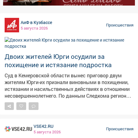
дежурную часть позвонила женщина и сообщила, что
в фонтане на Октябрьском проспекте лежит мужчина,
похожий на того, кого искали. Полицейские задержали
АиФ в Кузбассе
нарушителя. Объяснить своё поведение он не смог. На
Происшествия
5 августа 2026
мужчину составили протокол по статье "Мелкое
хулиганство". Суд отправил его под
административный арест на 8 суток. Полиция
напоминает: о подобных происшествиях нужно
Двоих жителей Юрги осудили за
сообщать по номеру 102, чтобы своевременно
похищение и истязание подростка
пресекать противоправные действия.
Суд в Кемеровской области вынес приговор двум
жителям Юрги-их признали виновными в похищении,
истязании и насильственных действиях в отношении
несовершеннолетнего. По данным Следкома региона,
в апреле 2024года мужчины поссорились с 13‑летним
знакомым из‑за пустяка. Они насильно посадили
мальчика в багажник машины и увезли в безлюдное
место. Там вместе с третьим соучастником избили
VSE42.RU
подростка и совершили в отношении него ряд
Происшествия
5 августа 2026
противоправных действий-в том числе сексуального