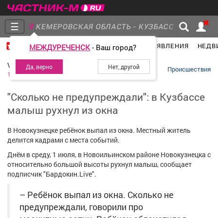
☰
КЕМЕРОВСКАЯ ОБЛАСТЬ - КУЗБАСС
ГЛАВНАЯ
ГРУППЫ
НОВОСТИ
ОБЪЯВЛЕНИЯ
НЕДВ
МЕЖДУРЕЧЕНСК
- Ваш город?
Главная
Группы
Новости
VSE42.RU
Происшествия
1 июля 2026
"Сколько не предупреждали": в Кузбассе
малыш рухнул из окна
Объявления
Недвижимость
Услуги
В Новокузнецке ребёнок выпал из окна. Местный житель
делится кадрами с места событий.
Днём в среду, 1 июля, в Новоильинском районе Новокузнецка с
относительно большой высоты рухнул малыш, сообщает
Работа
Транспорт
Компании
подписчик "Бардокин.Live".
– Ребёнок выпал из окна. Сколько не
предупреждали, говорили про