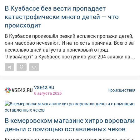
Благодаря всеобщим усилиям женщина осталась
В Кузбассе без вести пропадает
жива, её передали бригаде "скорой". – Это бесконечно
здорово, что в наше непростое время рядом есть
катастрофически много детей – что
столько замечательных людей! Кемерово и
происходит
кемеровчане, вы супер, – высказалась автор
публикации. На днях редакция VSE42.Ru показывала,
В Кузбассе произошёл резкий всплеск пропажи детей,
как люди отдыхают на Красном озере .
они массово исчезают. И на то есть причина. Всего за
несколько дней августа в поисковый отряд
"ЛизаАлерт" в Кузбассе поступило уже 204 заявки на
пропавших детей. При этом за весь июль заявок было
148, сообщили сайту VSE42.Ru в отряде. Наблюдается
явный всплеск, и его объясняют как раз тем, что
начался август, знаменующий скорый конец отдыха.
VSE42.RU
– За лето дети привыкли находиться в
Происшествия
6 августа 2026
расслабленном состоянии, у них сбит режим. А чем
ближе к школе, тем чаще домашниеконфликты, и дети
начинают сбегать из дома, чтобы нагуляться, –
сказала представитель отряда. В сентябре, после
В кемеровском магазине хитро воровали
начала учебного года, ребята тоже часто сбегают, так
деньги с помощью оставленных чеков
как пытаются "бороться с режимом". Как раз на днях
произошёл показательный случай. Трое подростков
Кемеровчанин придумал хитрую схему краж из кассы