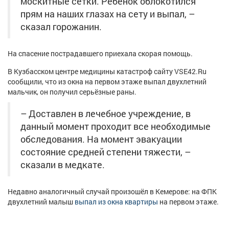
москитные сетки. Ребёнок облокотился
Афиша
Обучение
Проекты
прям на наших глазах на сету и выпал, –
сказал горожанин.
На спасение пострадавшего приехала скорая помощь.
Товары
Поздравления
Погода
В Кузбасском центре медицины катастроф сайту VSE42.Ru
сообщили, что из окна на первом этаже выпал двухлетний
мальчик, он получил серьёзные раны.
– Доставлен в лечебное учреждение, в
ТВ программа
Я - пенсионер
данный момент проходит все необходимые
обследования. На момент эвакуации
состояние средней степени тяжести, –
сказали в медкате.
Недавно аналогичный случай произошёл в Кемерове: на ФПК
двухлетний малыш
выпал из окна квартиры
на первом этаже.