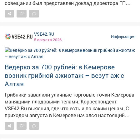
совещании был представлен доклад директора ГП
АТП о работе предприятия. Было поручено учесть
пожелания жителей, хотя понимаю, что всем не
угодишь, но сделать максимально комфортно -
можно. Также на этом приеме рассмотрели вопросы
VSE42.RU
благоустройства дворов, капитального ремонта
Информация
5 августа 2026
домов, личные проблемы правового характера.
Попасть на прием по личным вопросам можно
каждые первую и третью среды месяца по адресу пр.
Строителей 18, общественная приемная граждан.
Ведёрко за 700 рублей: в Кемерове
Предварительная запись по телефону: 2-75-04.
возник грибной ажиотаж – везут аж с
Алтая
Грибники завалили уличные торговые точки Кемерова
манящими плодовыми телами. Корреспондент
VSE42.Ru выяснил, где что есть и по каким ценам. С
приходом августа в Кемерове начался настоящий
грибной бум: народные рынки так и распирает от
аппетитных грибочков, собранных вручную в лесу.
Любители тихой охоты выставляют на продажу свои