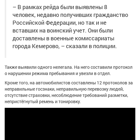
Афиша
Обучение
Проекты
– В рамках рейда были выявлены 8
человек, недавно получивших гражданство
Российской Федерации, но так и не
вставших на воинский учет. Они были
доставлены в военные комиссариаты
Товары
Поздравления
Погода
города Кемерово, – сказали в полиции.
Также выявили одного нелегала. На него составили протокол
о нарушении режима пребывания и увезли в отдел.
ТВ программа
Я - пенсионер
Кроме того, на автомобилистов составлены 12 протоколов за
неправильные госзнаки, неправильную перевозку людей,
отсутствие страховки, несоблюдение требований разметки,
непристёгнутый ремень и тонировку.