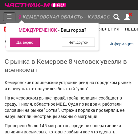
☰
КЕМЕРОВСКАЯ ОБЛАСТЬ - КУЗБАСС
ГЛАВНАЯ
ГРУППЫ
НОВОСТИ
ОБЪЯВЛЕНИЯ
НЕДВ
МЕЖДУРЕЧЕНСК
- Ваш город?
Главная
Группы
Новости
VSE42.RU
Информация
1 июля 2026
С рынка в Кемерове 8 человек увезли в
военкомат
Объявления
Недвижимость
Услуги
Кемеровские полицейские устроили рейд на городском рынке,
и в результате получился богатый "улов".
На кемеровском рынке прошёл рейд полиции, сообщает в
среду, 1 июля, областное МВД. Судя по кадрам, работали
Работа
Транспорт
Компании
силовики на рынке "Сотка". Стражи порядка проверяли, не
нарушают ли иностранцы законы о миграции.
Проверено было 145 мигрантов, среди них оперативники
выявили восьмерых, которые забыли кое-что сделать.