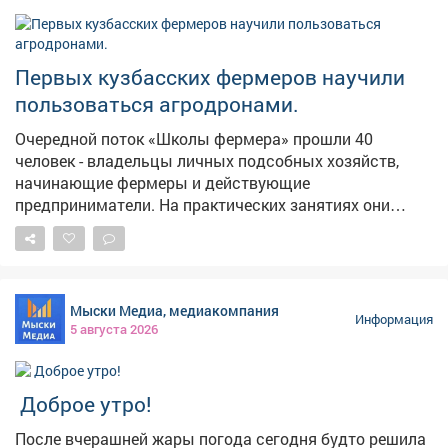
Первых кузбасских фермеров научили
пользоваться агродронами.
Очередной поток «Школы фермера» прошли 40
человек - владельцы личных подсобных хозяйств,
начинающие фермеры и действующие
предприниматели. На практических занятиях они
выезжали в поля, пилотировали беспилотники,
настраивали оборудование, учились составлять
полетное задание для мониторинга посевов. Еще одна
группа сельскохозяйственных предпринимателей
Мыски Медиа, медиакомпания
изучала технологии агротуризма. Развитие сельского
Информация
5 августа 2026
хозяйства - одно из стратегических приоритетов для
экономики Кузбасса. Программа «Школа фермера»
открывает новые возможности для всех, кто
Доброе утро!
заинтересован в работе на земле. Успех каждого
фермера важен для нас, потому что это вклад в
После вчерашней жары погода сегодня будто решила
укрепление продовольственной безопасности,