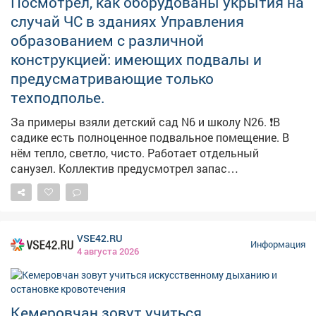
Посмотрел, как оборудованы укрытия на
случай ЧС в зданиях Управления
образованием с различной
конструкцией: имеющих подвалы и
предусматривающие только
техподполье.
За примеры взяли детский сад N6 и школу N26. ❗️В
садике есть полноценное подвальное помещение. В
нём тепло, светло, чисто. Работает отдельный
санузел. Коллектив предусмотрел запас
медикаментов, воды и продуктов долгого хранения.
Здесь могут укрыться не только дети и педагоги, но и
жители близлежащих домов. Обращайте внимание на
указатели! ❗️Здание школы №26 как раз не
VSE42.RU
предусматривает подвал. Поэтому пункты укрытия
Информация
4 августа 2026
оборудовали в помещениях без окон с несущими
стенами. Такие места называем «остров
безопасности». Работу по оборудованию и уточнению
мест для укрытия продолжаем. Полный список точек
Кемеровчан зовут учиться