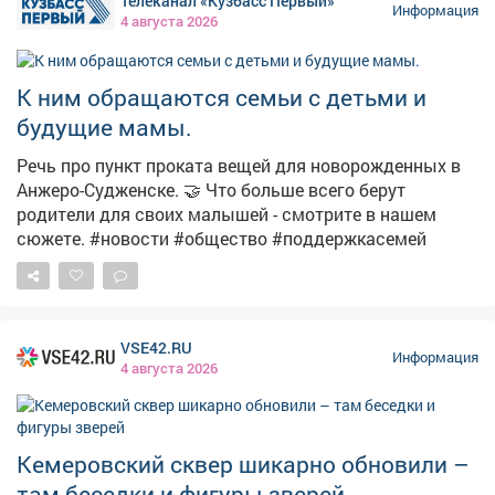
Телеканал «Кузбасс Первый»
вплоть до пожизненного лишения свободы! Не
Информация
4 августа 2026
поддавайся на провокации и не распространяй
сомнительный контент. Перед тем как поставить лайк,
сделать репост или отправить сообщение, задумайся
К ним обращаются семьи с детьми и
о последствиях. 🚫 Если ты столкнулся с
будущие мамы.
подозрительным предложением в сети или в жизни,
немедленно прекрати диалог и сообщи: ▫Горячая
Речь про пункт проката вещей для новорожденных в
линия ФСБ: 8 800 224 22 22; ▫Горячая линия
Анжеро-Судженске. 🤝 Что больше всего берут
«Экстремизму - НЕТ!»: resurs-center.ru/hotline.
родители для своих малышей - смотрите в нашем
сюжете. #новости #общество #поддержкасемей
VSE42.RU
Информация
4 августа 2026
Кемеровский сквер шикарно обновили –
там беседки и фигуры зверей