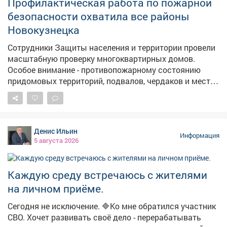
итоге победу одержала команда «Светофоры». 📖По
Профилактическая работа по пожарной
окончании мероприятия дети получили памятки с
безопасности охватила все районы
правилами поведения на дороге. Команда-
Новокузнецка
победительница получила тематические раскраски
для дальнейшего закрепления материала в игровой
Сотрудники Защиты населения и территории провели
форме. #день_светофора #ПДД #библиотеки_мыски
масштабную проверку многоквартирных домов.
#бибимотека_филиал2
Особое внимание - противопожарному состоянию
придомовых территорий, подвалов, чердаков и мест
общего пользования. 📍 Кузнецкий район - осмотрены
подвалы на ул. Ленина и Луначарского для
использования в качестве укрытий. Проверены
автономные дымовые пожарные извещатели (АДПИ)
Денис Ильин
в неблагополучных семьях, многодетных и с детьми-
Информация
5 августа 2026
инвалидами. 📍 Новоильинский район - проверен
АДПИ в многодетной семье на пр. Авиаторов. 📍
Центральный район - осмотрены десятки домов по пр.
Каждую среду встречаюсь с жителями
Строителей, Металлургов, ул. Орджоникидзе и другим
на личном приёме.
адресам. Проверены АДПИ в семьях с детьми-
инвалидами и неблагополучных семьях. Обследованы
Сегодня не исключение. 🔷Ко мне обратился участник
подвалы-укрытия на пр. Пионерском и ул. Ермакова.
СВО. Хочет развивать своё дело - перерабатывать
📍 Заводской район - проверены места проживания