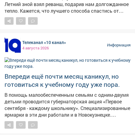
Летний зной взял реванш, подарив нам долгожданное
тепло. Кажется, что лучшего способа спастись от
духоты, чем окунуться в прохладную воду Томи или
одного из городских карьеров, просто не найти.
Именно в такие дни водоемы становятся зоной
повышенного риска 🌊 Безопасность на воде - наша
Телеканал «10 канал»
главная задача! 🛡️ Администрация города и Защита
Информация
4 августа 2026
населения и территории проводят масштабную
профилактическую работу, особенно с детьми и
молодёжью Итоги рейдов: 🔹Новоильинский:
проверены озера на пр. Авиаторов, в 24 квартале
Впереди ещё почти месяц каникул, но
(Березовая роща), пруд Моторный, берег реки Петрик и
готовиться к учебному году уже пора.
фонтаны на площади защитников Донбасса.
🔹Заводской: осмотрены пляжи «Нептун», «Дельфин»
В помощь малообеспеченным семьям c одним-двумя
и озеро у трамвайного депо. 🔹Куйбышевский:
детьми проводится губернаторская акция «Первое
посещены озёра «Садопарковое 1» и «Садопарковое
сентября - каждому школьнику». Специализированные
2». 🔹Кузнецкий: проверены каскады озер СНТ
ярмарки в эти дни работали и в Новокузнецке.
Кульяновка, «Медик», «Учитель», канал Кузнецкой
#новости10канала
ТЭЦ, водоем СПК "Алюминщик-М" и река Томь.
🔹Орджоникидзевский: Байдаевские карьеры, пляж