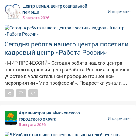
роскошные трофеи, а горожанам только и остаётся,
Центр Семья, центр социальной
что разбирать лесное лакомство как горячие пирожки.
помощи
Информация
5 августа 2026
Сегодня ребята нашего центра посетили
кадровый центр «Работа России»
«МИР ПРОФЕССИЙ» Сегодня ребята нашего центра
посетили кадровый центр «Работа России» и приняли
участие в увлекательном профориентационном
мероприятии «Мир профессий». Подростки узнали,
какие профессии востребованы в Кузбассе и стране,
чем они отличаются друг от друга и какую пользу
приносят обществу. Особенно заинтересовали наших
ребят шахтёрские специальности: подробно
Администрация Мысковского
разобрали, кто такие шахтёры, какими навыками
городского округа
Информация
нужно обладать, чтобы работать в этой важной
5 августа 2026
отрасли, и как стать настоящим профессионалом