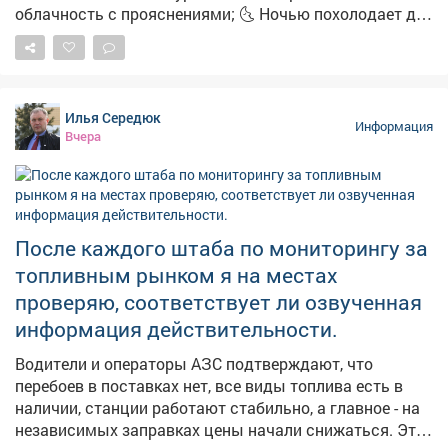
облачность с прояснениями; 🌜 Ночью похолодает до
+15°-облачно с прояснениями. 🌿 А ещё с
сегодняшним днём вязано немало народных примет:
➖Если утром сильная роса-осень будет тёплой и
сухой; ➖Увидели радугу-ждите перемены погоды;
Илья Середюк
➖Муравьи поднимают входы в муравейники-к
Информация
Вчера
затяжным дождям; ➖Солнце на закате багровое-к
жаркой погоде на следующий день; ➖А если в этот
день посеять укроп-по поверью, зиму проживёте без
простуд. 👀Давайте понаблюдаем, работают ли
погодные «предсказания».
После каждого штаба по мониторингу за
топливным рынком я на местах
проверяю, соответствует ли озвученная
информация действительности.
Водители и операторы АЗС подтверждают, что
перебоев в поставках нет, все виды топлива есть в
наличии, станции работают стабильно, а главное - на
независимых заправках цены начали снижаться. Это