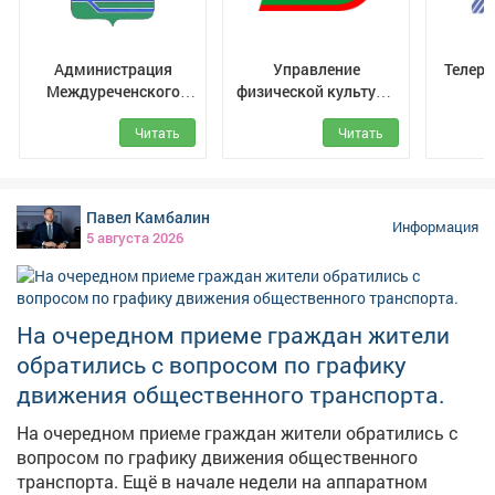
Администрация
Управление
Телер
Междуреченского
физической культуры
муниципального
и спорта г.
Читать
Читать
округа
Междуреченск
Павел Камбалин
Информация
5 августа 2026
На очередном приеме граждан жители
обратились с вопросом по графику
движения общественного транспорта.
На очередном приеме граждан жители обратились с
вопросом по графику движения общественного
транспорта. Ещё в начале недели на аппаратном