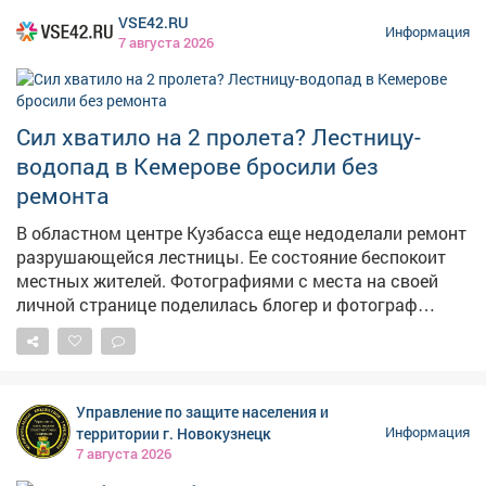
VSE42.RU
Информация
7 августа 2026
Сил хватило на 2 пролета? Лестницу-
водопад в Кемерове бросили без
ремонта
В областном центре Кузбасса еще недоделали ремонт
разрушающейся лестницы. Ее состояние беспокоит
местных жителей. Фотографиями с места на своей
личной странице поделилась блогер и фотограф
Екатерина Комарова. – Читала, что ремонтируют
лестницу на Пионерском. Два пролёта сделали – и на
этом всё, – прокомментировала она ситуацию. На
опубликованных кадрах видно, что часть конструкции
Управление по защите населения и
действительно приведена в порядок, однако
территории г. Новокузнецк
Информация
оставшаяся секция по-прежнему находится в
7 августа 2026
плачевном состоянии. Отметим, что во время