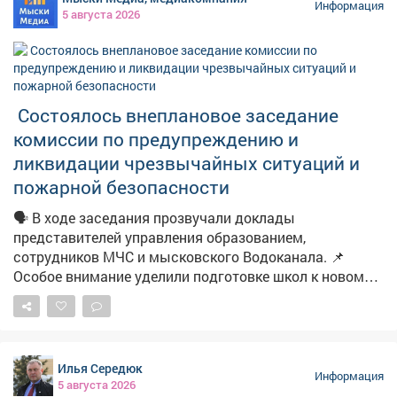
пользоваться им было невозможно – на нём
Информация
5 августа 2026
отсутствовали водоснабжение и водоотведение, без
которых эксплуатация жилья попросту невозможна.
Женщина обратилась в надзорное ведомство. После
проверки прокуратура потребовала устранить
нарушения. В результате к участку подвели
Состоялось внеплановое заседание
необходимые инженерные коммуникации. Теперь
комиссии по предупреждению и
семья сможет построить дом и жить в нормальных
условиях.
ликвидации чрезвычайных ситуаций и
пожарной безопасности
🗣️ В ходе заседания прозвучали доклады
представителей управления образованием,
сотрудников МЧС и мысковского Водоканала. 📌
Особое внимание уделили подготовке школ к новому
учебному году. 📽Подробности в нашем материале.
Илья Середюк
Информация
5 августа 2026