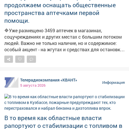
операторами. Власти фиксируют жалобы из
продолжаем оснащать общественные
отдельных поселений на отсутствие топлива. Главам
пространства аптечками первой
поручено отслеживать каждый сигнал и оперативно
помощи.
отрабатывать проблемные точки. В ближайшие дни
ожидается увеличение числа бензовозов, что также
🔷Уже размещено 3459 аптечек в магазинах,
повысит долю работающих АЗС. Запас топлива для
соцучреждениях и других местах с большим потоком
уборочной кампании уже сформирован, утверждён
людей. Важно не только наличие, но и содержимое:
чёткий график поставок.
особый акцент - на жгутах и средствах для остановки
кровотечений. ➡️Параллельно продолжаем
мониторинг укрытий. На фото - укрытия в
Новоильинском районе и по адресу: Ярославская, 1.
Телерадиокомпания «КВАНТ»
Информация
5 августа 2026
В то время как областные власти
рапортуют о стабилизации с топливом в