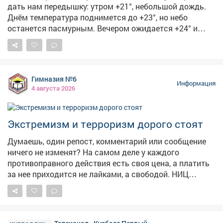
дать нам передышку: утром +21°, небольшой дождь.
повышение экономической устойчивости всего
Днём температура поднимется до +23°, но небо
региона.
останется пасмурным. Вечером ожидается +24° и
облачно с прояснениями, а ночью похолодает до +17°-
пасмурно. 🏙5августа чествуем изобретение, без
которого невозможно представить современный
город. 🚦С Международным днём светофора! Первый
Гимназия №6
светофор появился в 1868году в Лондоне-он был
Информация
4 августа 2026
механическим, работал на газе и управлялся вручную.
Электрическую версию с красным и зелёным
сигналами установили в 1914году в Кливленде, а
Экстремизм и терроризм дорого стоят
жёлтый цвет добавили позже, чтобы предупреждать о
смене сигнала. В России светофоры начали
Думаешь, один репост, комментарий или сообщение
появляться в 1930‑х годах.
ничего не изменят? На самом деле у каждого
противоправного действия есть своя цена, а платить
за нее приходится не лайками, а свободой. НИЦ
Мониторинга и профилактики подготовил «прайс-
лист», который наглядно показывает последствия
преступлений экстремистской и террористической
направленности. ❗«Цена преступления» доходит