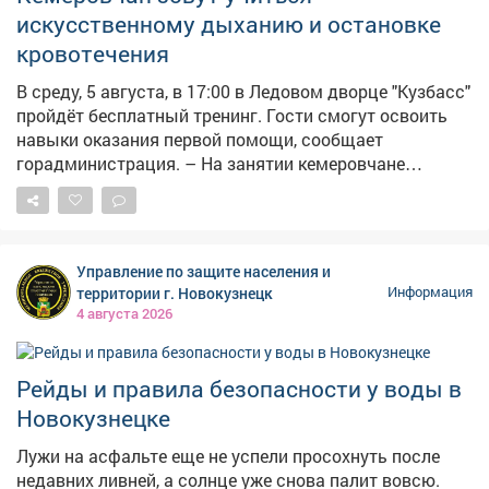
безопасности можно найти на карте заглубленных и
искусственному дыханию и остановке
подземных помещений, пригодных для укрытия,
кровотечения
Кузбасса: https://clck.su/hEGfq
В среду, 5 августа, в 17:00 в Ледовом дворце "Кузбасс"
пройдёт бесплатный тренинг. Гости смогут освоить
навыки оказания первой помощи, сообщает
горадминистрация. – На занятии кемеровчане
отработают сердечно-лёгочную реанимацию, помощь
при кровотечениях, удушье и потери сознания, а также
алгоритм вызова скорой помощи, – сказали в мэрии.
Состоится мероприятие напроспекте Притомский, 12
Управление по защите населения и
(вход со стороны гостиницы "Лёд"), участие
территории г. Новокузнецк
Информация
бесплатное. Напомним, власти велели массово
4 августа 2026
готовить аптечки , чтобы те всегда находились в
укрытиях на случай воздушной атаки. Также две
недели назад сообщалось , что минздраву Кузбасса,
Рейды и правила безопасности у воды в
департаменту по чрезвычайным ситуациям, главам
Новокузнецке
муниципальных образований и министерству
образования поручили срочно организовать обучение
Лужи на асфальте еще не успели просохнуть после
граждан первой помощи.
недавних ливней, а солнце уже снова палит вовсю.