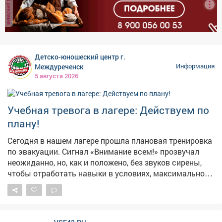
реклама
Детско-юношеский центр г.
Междуреченск
Информация
5 августа 2026
Учебная тревога в лагере: Действуем по
плану!
Сегодня в нашем лагере прошла плановая тренировка
по эвакуации. Сигнал «Внимание всем!» прозвучал
неожиданно, но, как и положено, без звуков сирены,
чтобы отработать навыки в условиях, максимально
приближенных к реальным. Педагогический состав
организовал инсценировку пожара и задымления.
Ребята под чутким руководством взрослых
отработали порядок действий при чрезвычайной