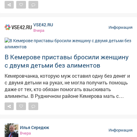
хорошие новости. Но вопрос остается на контроле -
будем и дальше работать с оптовиками, розничными
сетями, логистами, чтобы обеспечить повсеместную и
постоянную доступность горючего.
VSE42.RU
Информация
Вчера
В Кемерове приставы бросили женщину
с двумя детьми без алиментов
Кемеровчанка, которую муж оставил одну без денег и
с двумя детьми на руках, не могла получить помощь
даже от тех, кто обязан помогать взыскивать
алименты. В Рудничном районе Кемерова мать с
двумя детьми не могла получить алименты от
бывшего супруга. Мать растит 9-летнего сына и 14-
летнюю дочь, экс-муж долгое время ничего не
платил,а силовики не принимали мер, сообщает в
Илья Середюк
четверг областная прокуратура. – Должностными
Информация
Вчера
лицами службы судебных приставов своевременно не