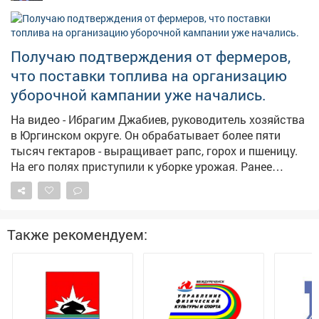
приняты исчерпывающие меры, направленные на
взыскание задолженности, – сказали в прокуратуре.
Надзорный орган внёс представление руководителю
Получаю подтверждения от фермеров,
главного управления приставов в регионе. В
что поставки топлива на организацию
результате исполнительные действия
активизировались, должностное лицо привлекли к
уборочной кампании уже начались.
дисциплинарной ответственности, а с бывшего мужа
На видео - Ибрагим Джабиев, руководитель хозяйства
взыскали 315 тысяч рублей по алиментам.
в Юргинском округе. Он обрабатывает более пяти
Прокуратура продолжит следить за тем, как
тысяч гектаров - выращивает рапс, горох и пшеницу.
контролируется последующая выплата алиментов.
На его полях приступили к уборке урожая. Ранее
обращался к федеральному центру с просьбой
выделить региону дополнительные объемы солярки
для проведения уборочной кампании. Нас
поддержали, первые девять тысяч тонн горючего
Также рекомендуем:
прибыли в регион и распределяются кузбасским
сельхозпроизводителям.