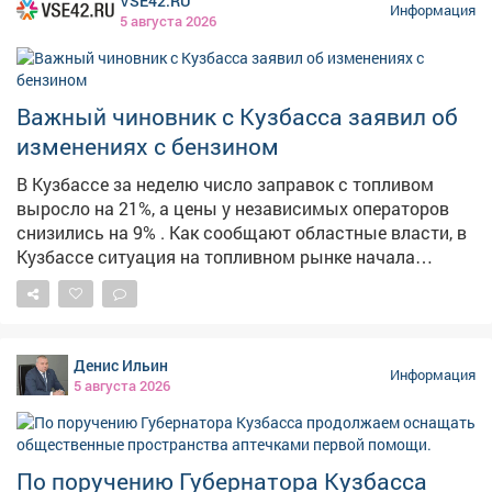
VSE42.RU
ситуации и слаженно эвакуировались через три
Информация
5 августа 2026
запасных выхода. Главные выводы тренировки: 🔹
При ЧС не действовать самостоятельно; 🔹 Сразу
слушать и выполнять указания взрослых; 🔹 И
главное - никакой паники! Такие учения проходят у нас
Важный чиновник с Кузбасса заявил об
регулярно, чтобы в экстренной ситуации (тьфу-тьфу-
изменениях с бензином
тьфу!) каждый знал, как сохранить жизнь и здоровье.
Безопасность - превыше всего! 💪 #Лагерь
В Кузбассе за неделю число заправок с топливом
#Безопасность #Эвакуация #ТренировкаМЧС
выросло на 21%, а цены у независимых операторов
снизились на 9% . Как сообщают областные власти, в
Кузбассе ситуация на топливном рынке начала
стабилизироваться. По их данным, за неделю
количество АЗС, на которых есть топливо, выросло на
21,3%. Среднерыночные цены у независимых
операторов снизились на 9%. На штабе обсудили
Денис Ильин
текущую обстановку и отметили, что ажиотажный
Информация
5 августа 2026
спрос удалось снять, очереди на заправках
сократились. Для дальнейшей стабилизации
налаживается координация между независимыми
сетями, производителями и логистическими
По поручению Губернатора Кузбасса