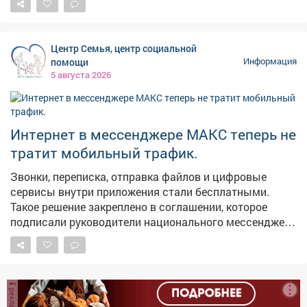
проекту «Молодежь и дети». Мы работаем над тем,
чтобы реализация нацпроектов приносила региону
максимальные результаты в виде молодежных
Центр Семья, центр социальной
центров, социальных учреждений, культурных и
помощи
Информация
образовательных площадок. Каждая новая точка
5 августа 2026
притяжения для наших молодых земляков - это
инвестиция в будущее. У ребят появляется больше
возможностей для самореализации, они могут
активнее включаться в жизнь своих городов и
Интернет в мессенджере МАКС теперь не
поселков. Тем самым - связывают свое будущее с
тратит мобильный трафик.
Кузбассом. В следующем году откроем такое же
пространство в Киселевске.
Звонки, переписка, отправка файлов и цифровые
сервисы внутри приложения стали бесплатными.
Такое решение закреплено в соглашении, которое
подписали руководители национального мессенджера
и крупнейших операторов связи.
реклама