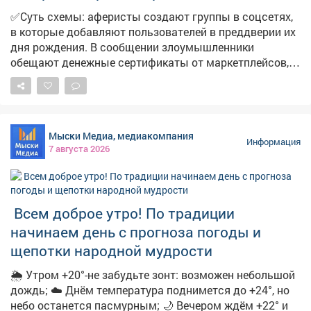
✅Суть схемы: аферисты создают группы в соцсетях,
в которые добавляют пользователей в преддверии их
дня рождения. В сообщении злоумышленники
обещают денежные сертификаты от маркетплейсов,
технику и туристические поездки по случаю
праздника. Мошенники торопят, якобы акция
действует всего 24 часа. И побуждают пользователей
перейти по ссылке. ➡️ ❗️Будьте бдительны и
Мыски Медиа, медиакомпания
предупредите близких! Переходить по ссылке опасно,
Информация
7 августа 2026
она может быть фишинговой. Пользователь рискует
потерять деньги и предоставить мошенникам
персональные данные. Обо всех акциях
маркетплейсы информируют на своих официальных
Всем доброе утро! По традиции
ресурсах.
начинаем день с прогноза погоды и
щепотки народной мудрости
🌦 Утром +20°-не забудьте зонт: возможен небольшой
дождь; ☁️ Днём температура поднимется до +24°, но
небо останется пасмурным; 🌙 Вечером ждём +22° и