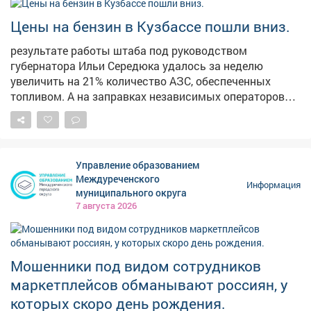
сильных ливней эта лестница регулярно
превращается в бурный водопад, а зимой страдает от
Цены на бензин в Кузбассе пошли вниз.
тяжести снега. Напомним, в конце июня в мэрии
результате работы штаба под руководством
сообщали, что началсяремонт лестничного спуска на
губернатора Ильи Середюка удалось за неделю
Пионерском бульваре. В администрации также
увеличить на 21% количество АЗС, обеспеченных
отметили, что его размыло сильным дождем.
топливом. А на заправках независимых операторов
стоимость горючего начала снижаться. Проехали по
территориям региона и убедились в этом.
Управление образованием
Междуреченского
Информация
муниципального округа
7 августа 2026
Мошенники под видом сотрудников
маркетплейсов обманывают россиян, у
которых скоро день рождения.