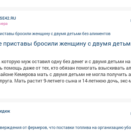
SE42.RU
чера
е приставы бросили женщину с двумя детьм
 которую муж оставил одну без денег и с двумя детьми на 
ь помощь даже от тех, кто обязан помогать взыскивать а
айоне Кемерова мать с двумя детьми не могла получить
пруга. Мать растит 9-летнего сына и 14-летнюю дочь, экс
ничего не платил,а силовики не принимали мер, сообщает в
ами службы судебных приставов
 не приняты исчерпывающие меры, направленные на взыс
в прокуратуре. Надзорный орган внёс представление
редюк
главного управления приставов в регионе. В результате
е действия активизировались, должностное лицо привлек
й ответственности, а с бывшего мужа взыскали 315 тыся