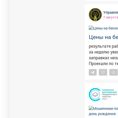
прежнему находится в п
ливней эта ле
Управле
страдает от тяжести снега. Напомним, 
7 август
началсяремонт
также отметил
Цены на бе
результате ра
за неделю уве
заправках нез
Проехали по т