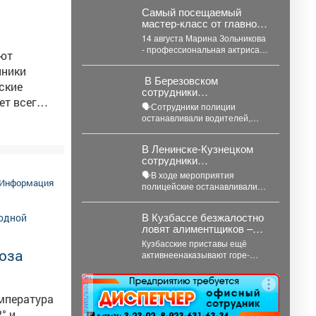
Рудничном...
Самый посещаемый
мастер‑класс от главного
режиссёра ДК
14 августа Марина Зольникова
«Распадский»
- профессиональная актриса и
яют
возвращается
главный режиссёр Дворца
нники
культуры - снова проведёт...
‍ В Березовском
ские
сотрудники
Госавтоинспекции и
🗣Сотрудники полиции
представители РЖД
останавливали водителей,
провели совместный
призывали соблюдать правила
рейд
проезда железнодорожных
ошенникам
В Ленинске-Кузнецком
переездов и не создавать
сотрудники
своих
аварийных ситуаций....
Госавтоинспекции
🗣В ходе мероприятия
провели акцию «Будь
Информация
полицейские останавливали
трезвым в пути»
водителей, проводили с ними
беседы и напоминали, что
В Кузбассе безжалостно
правила дорожного...
ловят алиментщиков –
суммы взысканий
Кузбасские приставы ещё
невероятно растут
ноза
активнеенаказывают горе-
родителей, которые нагло не
платят деньги на содержание
реклама
детей. С...