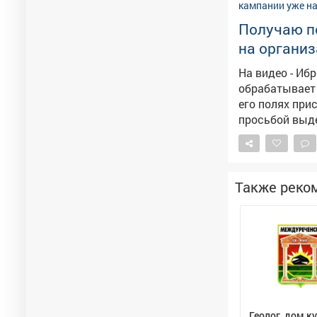
по алиментам. Прокуратура продолжит следить за тем, как контролируе
последующая 
Получаю п
на органи
На видео - Иб
обрабатывает 
его полях приступили к уборк
просьбой выд
уборочной кам
прибыли в рег
Также реко
Геолог, дом к