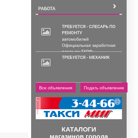
РАБОТА
ТРЕБУЕТСЯ - СЛЕСАРЬ ПО
РЕМОНТУ
30
автомобилей
000
Официальная заработная
руб.
плата по ТКРФ;
социальные гарантии и
ТРЕБУЕТСЯ - МЕХАНИК
уверенность в...
2
000
руб.
Все объявления
Подать объявление
реклама
КАТАЛОГИ
магазинов города