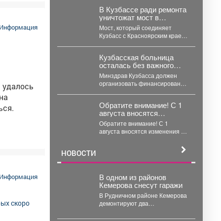
В Кузбассе ради ремонта
й
уничтожат мост в
соседний регион – будет
Информация
Мост, который соединяет
объезд
трации
Кузбасс с Красноярским краем,
решено разобрать, так как он
слишком старый и...
Кузбасская больница
осталась без важного
оборудования – за это
Минздрав Кузбасса должен
ответил Минздрав
организовать финансирование
а удалось
и обеспечить ремонт
на
неисправного рентгеновского
Обратите внимание! С 1
ься.
аппарата в больнице
августа вносятся
Мариинска. ...
изменения в расписание
Обратите внимание! С 1
движения автобусов.
августа вносятся изменения в
расписание движения
автобусов.
НОВОСТИ
В одном из районов
Информация
Кемерова снесут гаражи
В Рудничном районе Кемерова
демонтируют два
металлических гаража – их
признали незаконными. В