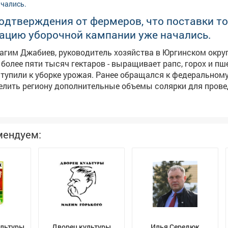
тся
выплата алиментов.
одтверждения от фермеров, что поставки т
зацию уборочной кампании уже начались.
рагим Джабиев, руководитель хозяйства в Юргинском округ
более пяти тысяч гектаров - выращивает рапс, горох и пш
е урожая. Ранее обращался к федеральному центру с
елить региону дополнительные объемы солярки для прове
пании. Нас поддержали, первые девять тысяч тонн горюч
ион и распределяются кузбасским сельхозпроизводителя
мендуем:
ультуры
Дворец культуры
Илья Середюк