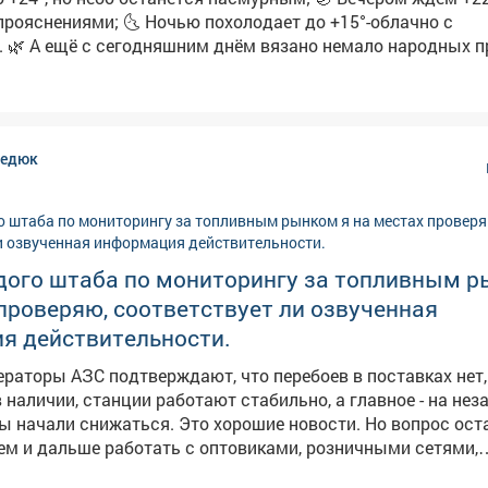
очью похолодает до +15°-облачно с
имет:
 роса-осень будет тёплой и сухой; ➖Увидели радугу-ждите
йники-к затяжным
нь посеять укроп-по поверью, зиму проживёте без простуд. 
редюк
людаем, работают ли погодные «предсказания».
дого штаба по мониторингу за топливным р
проверяю, соответствует ли озвученная
я действительности.
ераторы АЗС подтверждают, что перебоев в поставках нет
в наличии, станции работают стабильно, а главное - на не
я. Это хорошие новости. Но вопрос остается на
дем и дальше работать с оптовиками, розничными сетями,
обы обеспечить повсеместную и постоянную доступность 