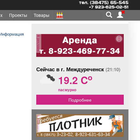
тел. (38475) 65-545
+7 923-625-02-51
х
Проекты
Товары
Информация
реклама
Сейчас в г. Междуреченск
(21:10)
o
19.2 C
пасмурно
Подробнее
реклама