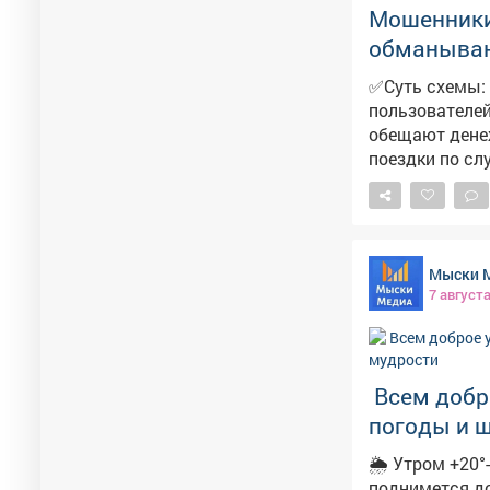
Мошенники
обманывают
✅Суть схемы: 
пользователей
обещают денеж
поездки по случаю праздника. Мошенн
24 часа. И побужда
предупредите 
фишинговой. П
персональные
Мыски 
официальных 
7 август
Всем добро
погоды и 
🌦 Утром +20°-не з
поднимется до +24°,