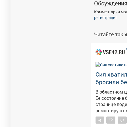
Обсуждени
Комментарии мог
регистрация
Читайте так ж
Сил хватил
бросили б
В областном 
Ее состояние беспокоит ме
странице поделил
ремонтируют л
прокомментировала она ситуаци
конструкции д