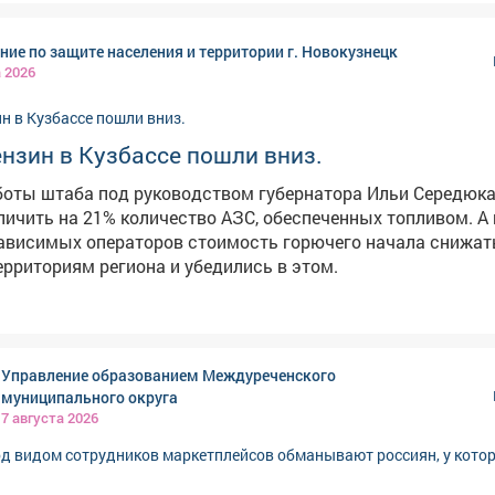
лачевном состоянии. Отметим, что во время сильных
стница регулярно превращается в бурный водопад, а зимо
ние по защите населения и территории г. Новокузнецк
в конце июня в мэрии сообщали, что
а 2026
 лестничного спуска на Пионерском бульваре. В админис
и, что его размыло сильным дождем.
нзин в Кузбассе пошли вниз.
боты штаба под руководством губернатора Ильи Середюк
личить на 21% количество АЗС, обеспеченных топливом. А 
ависимых операторов стоимость горючего начала снижат
ерриториям региона и убедились в этом.
Управление образованием Междуреченского
муниципального округа
7 августа 2026