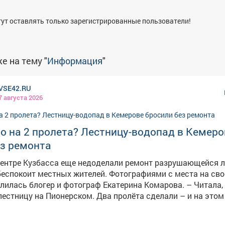
я
ут оставлять только зарегистрированные пользователи!
е на тему "
Информация
"
VSE42.RU
7 августа 2026
о на 2 пролета? Лестницу-водопад в Кемеро
ез ремонта
центре Кузбасса еще недоделали ремонт разрушающейся 
стных жителей. Фотографиями с места на своей личной
ась блогер и фотограф Екатерина Комарова. – Читала, что
естницу на Пионерском. Два пролёта сделали – и на этом 
ю. На опубликованных кадрах видно, что часть
ействительно приведена в порядок, однако оставшаяся се