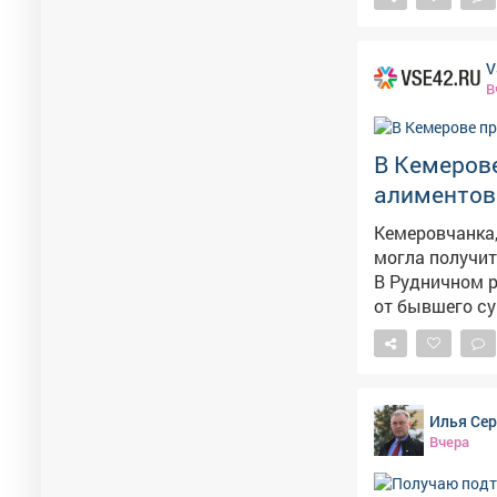
V
В
В Кемеров
алиментов
Кемеровчанка,
могла получит
В Рудничном р
от бывшего су
долгое время 
областная прокуратура. – Должностными лиц
своевременно
задолженности, – сказали 
Илья Се
руководителю 
Вчера
исполнительны
дисциплинарно