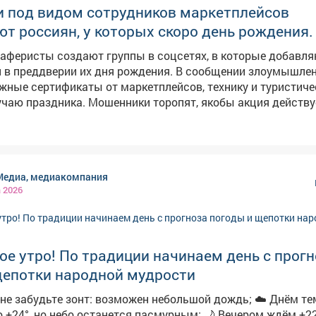
 под видом сотрудников маркетплейсов
 россиян, у которых скоро день рождения.
аферисты создают группы в соцсетях, в которые добавл
 в преддверии их дня рождения. В сообщении злоумышле
ные сертификаты от маркетплейсов, технику и туристиче
ики торопят, якобы акция действует всего
ют пользователей перейти по ссылке. ➡️ ❗️Будьте бдительны и
близких! Переходить по ссылке опасно, она может быть
ользователь рискует потерять деньги и предоставить м
 данные. Обо всех акциях маркетплейсы информируют на 
Медиа, медиакомпания
ресурсах.
а 2026
е утро! По традиции начинаем день с прог
щепотки народной мудрости
абудьте зонт: возможен небольшой дождь; ☁️ Днём температура
 но небо останется пасмурным; 🌙 Вечером ждём +22° и