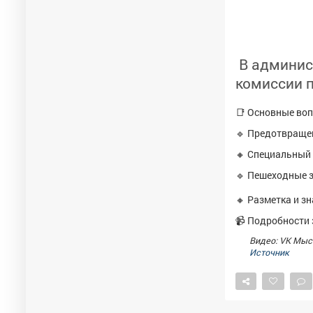
В админис
комиссии 
📑 Основные воп
🔹 Предотвращен
🔸 Специальный
🔹 Пешеходные 
🔸 Разметка и зн
📹 Подробности 
Видео: VK Мыс
Источник