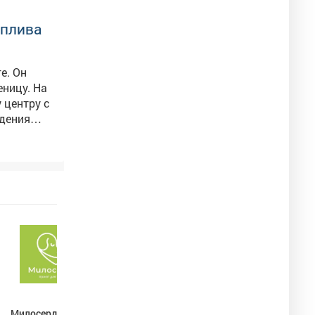
оплива
е. Он
еницу. На
дения
его
м.
Милосердие, приют
Детская хоровая
Мыски 