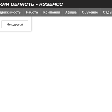
АЯ ОБЛАСТЬ - КУЗБАСС
движимость
Работа
Компании
Афиша
Обучение
Отды
ш город?
медиакомпания