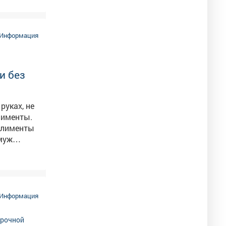
Информация
и без
руках, не
лименты.
 алименты
-муж
 четверг
кание
Информация
ли к
ч рублей