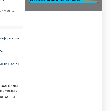

Информация
ынком я
, все виды
зависимых
горючего.