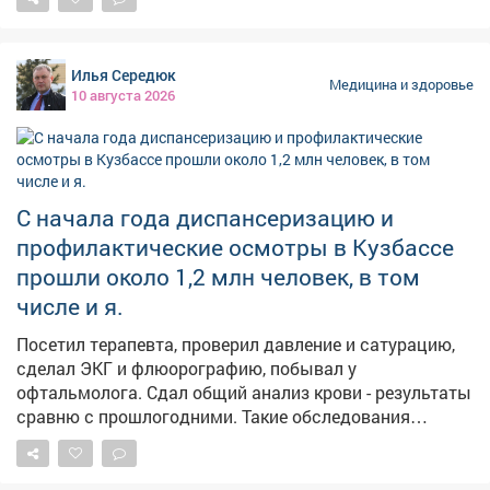
госпитализировано 27 пациентов, в том числе пятеро
детей и подростков. Один взрослый пациент умер от
отравления ядом прижигающего действия. Большая
Илья Середюк
часть поступивших уже выписана с выздоровлением,
Медицина и здоровье
10 августа 2026
остальные продолжают получать стационарное
лечение. В структуре отравлений первое место
занимает алкоголь, второе – наркотики, третье –
медикаменты. При этом алкогольная абстиненция и
алкогольные психозы в эту статистику не входят.
С начала года диспансеризацию и
Врач напомнил простые правила безопасности: знать
профилактические осмотры в Кузбассе
меру – отдых не должен заканчиваться в реанимации,
прошли около 1,2 млн человек, в том
хранить лекарства и бытовую химию в недоступных
для детей местах, не принимать лекарства с
числе и я.
алкоголем и не назначать их себе бесконтрольно. При
Посетил терапевта, проверил давление и сатурацию,
любых подозрениях на отравление – немедленно
сделал ЭКГ и флюорографию, побывал у
звонить 112, не ждать и не заниматься самолечением.
офтальмолога. Сдал общий анализ крови - результаты
сравню с прошлогодними. Такие обследования
помогают выявить возможные проблемы на ранней
стадии, когда с ними гораздо проще справиться. Мы
делаем все, чтобы пройти диспансеризацию было