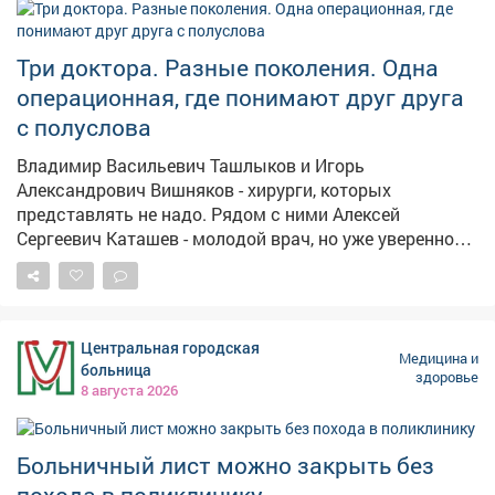
гастроэнтерологическими заболеваниями и
снижением веса на наших школах здоровья.
Записывайтесь у своего терапевта и приходите: 🎓
Три доктора. Разные поколения. Одна
Школа для пациентов с избыточной массой тела. Пн
операционная, где понимают друг друга
(чётные числа) - 16:00 🎓Школа для пациентов с
с полуслова
гастроэнтерологическими заболеваниями. Вт - 15:30
📍 Б-р Медиков, 5, каб. 318 #будьздоров
Владимир Васильевич Ташлыков и Игорь
Александрович Вишняков - хирурги, которых
представлять не надо. Рядом с ними Алексей
Сергеевич Каташев - молодой врач, но уже уверенно
работающий наравне со старшими коллегами
Молодость и опыт - за одним столом 😁 Гордимся
нашими докторами ❤
Центральная городская
Медицина и
больница
здоровье
8 августа 2026
Больничный лист можно закрыть без