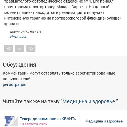
травматолого-ортопедическое отделение № 4. Его принял
Афиша
Обучение
Проекты
врач-травматолог-ортопед Микаел Саргсян. На данный
момент пациент находится в реанимации и получает
интенсивную терапию на противоожоговой флюидизирующей
кровати.
Фото: VK НОВО-ТВ
Товары
Поздравления
Погода
Источник
Обсуждения
ТВ программа
Я - пенсионер
Комментарии могут оставлять только зарегистрированные
пользователи!
регистрация
Читайте так же на тему "
Медицина и здоровье
"
Телерадиокомпания «КВАНТ»
Медицина и здоровье
10 августа 2026