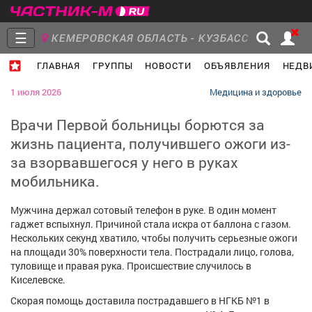
☰
КЕМЕРОВСКАЯ ОБЛАСТЬ - КУЗБАСС
ГЛАВНАЯ
ГРУППЫ
НОВОСТИ
ОБЪЯВЛЕНИЯ
НЕДВ
Главная
Группы
Новости
1 июля 2026
Медицина и здоровье
Врачи Первой больницы борются за
жизнь пациента, получившего ожоги из-
за взорвавшегося у него в руках
Объявления
Недвижимость
Услуги
мобильника.
Мужчина держал сотовый телефон в руке. В один момент
гаджет вспыхнул. Причиной стала искра от баллона с газом.
Нескольких секунд хватило, чтобы получить серьезные ожоги
Работа
Транспорт
Компании
на площади 30% поверхности тела. Пострадали лицо, голова,
туловище и правая рука. Происшествие случилось в
Киселевске.
Скорая помощь доставила пострадавшего в НГКБ №1 в