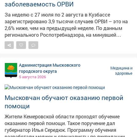
заболеваемость ОРВИ
Единой России.
За неделю с 27 июля по 2 августа в Кузбассе
зарегистрировано 3,9 тысячи случаев ОРВИ – это на
2,6% ниже, чем на предыдущей неделе. По данным
регионального Роспотребнадзора, на минувшей
неделе в Кемеровской области зарегистрировано 3,9
тысячи случаев острых респираторных вирусных
инфекций, что на 2,6% ниже предыдущего показателя.
В рамках еженедельного мониторинга специалисты
Администрация Мысковского
исследовали клинический материал от 181 больного с
Медицина и
городского округа
здоровье
признаками ОРВИ. Этиологический фактор установлен
5 августа 2026
в 18 случаях – у всех пациентов идентифицированы
вирусы негриппозной природы. Вирусы гриппа в
регионе пока не циркулируют.
Мысковчан обучают оказанию первой
помощи
Жители Кемеровской области проходят обучение
оказанию первой помощи. Такое поручение дал
губернатор Илья Середюк. Программу обучения
разработали медики и специалисты по ликвидации