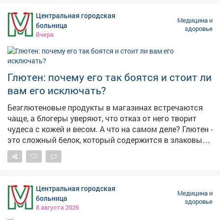
удобно. Медики принимают в том числе по субботам и
Центральная городская
в вечернее время. Выездные бригады приезжают
Медицина и
больница
здоровье
непосредственно на предприятия. Призываю
Вчера
земляков не пренебрегать этой возможностью.
Регулярная проверка здоровья - доступный и
абсолютно бесплатный способ продлить активную и
полноценную жизнь.
Глютен: почему его так боятся и стоит ли
вам его исключать?
Безглютеновые продукты в магазинах встречаются
чаще, а блогеры уверяют, что отказ от него творит
чудеса с кожей и весом. А что на самом деле? Глютен -
это сложный белок, который содержится в злаковых:
пшенице, ржи и ячмене. Для человека, у которого нет
на него иммунного ответа, это просто полноценный
растительный белок, необходимый организму наравне
с другими Кому глютен противопоказан на 100%?
Центральная городская
Людям с целиакией - встречается у 0,5-1% населения.
Медицина и
больница
здоровье
И тем, у кого аллергия на пшеницу. Таких тоже не
8 августа 2026
много Разбираемся детальнее с питанием,