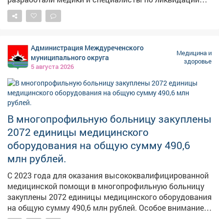
чрезвычайных ситуаций. В Мысках первое занятие
прошло на базе Центральной городской библиотеки.
Участниками обучения стали представители старшего
поколения. Они узнали, как действовать в экстренных
Администрация Междуреченского
ситуациях и не растеряться, если помощь нужна
Медицина и
муниципального округа
здоровье
прямо сейчас. Базовые приемы оказания первой
5 августа 2026
помощи собравшимся продемонстрировала
инструктор городской поликлиники. Занятия
стартовали. В планах - обучить большую часть
населения, в том числе школьников. К проведению
В многопрофильную больницу закуплены
занятий будут привлекаться ветераны СВО, которые
имеют практический опыт оказания первой помощи
2072 единицы медицинского
пострадавшим.
оборудования на общую сумму 490,6
млн рублей.
С 2023 года для оказания высококвалифицированной
медицинской помощи в многопрофильную больницу
закуплены 2072 единицы медицинского оборудования
на общую сумму 490,6 млн рублей. Особое внимание
уделено диагностическому потенциалу приемного