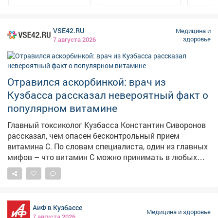
VSE42.RU
Медицина и
здоровье
7 августа 2026
Отравился аскорбинкой: врач из
Кузбасса рассказал невероятный факт о
популярном витамине
Главный токсиколог Кузбасса Константин Сиворонов
рассказал, чем опасен бесконтрольный прием
витамина С. По словам специалиста, один из главных
мифов – что витамин С можно принимать в любых
количествах, раз он водорастворимый. На деле прием
более 2000 мг в сутки способен вызвать диарею,
тошноту и желудочные спазмы – организм просто не
справляется с усвоением избытка. Главный
АиФ в Кузбассе
токсикологический риск – камни в почках. Избыток
Медицина и здоровье
7 августа 2026