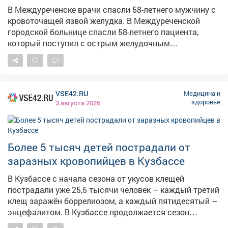
В Междуреченске врачи спасли 58-летнего мужчину с
кровоточащей язвой желудка. В Междуреченской
городской больнице спасли 58-летнего пациента,
который поступил с острым желудочным
кровотечением. Как сообщает в своих соцсетях
министр здравоохранения Кузбасса Андрей Тарасов, у
мужчины был критически низкий гемоглобин и
тяжёлая потеря крови. Врачи экстренно провели
VSE42.RU
Медицина и
фиброгастродуоденоскопию и выявили
здоровье
3 августа 2026
кровоточащую язву желудка. Пациента перевели в
реанимацию, где начали интенсивную терапию и
переливание крови. Трое суток реаниматологи
круглосуточно следили за его состоянием. Затем
Более 5 тысяч детей пострадали от
мужчину перевели в хирургическое отделение на
заразных кровопийцев в Кузбассе
долечивание. Сейчас пациент чувствует себя хорошо,
готовится к выписке и уже мечтает о рыбалке.
В Кузбассе с начала сезона от укусов клещей
пострадали уже 25,5 тысячи человек – каждый третий
клещ заражён боррелиозом, а каждый пятидесятый –
энцефалитом. В Кузбассе продолжается сезон
активности клещей – регион остаётся эндемичным по