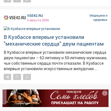
опасения врачей: у студента диагностирована
Макс
лимфома средостения. Пациент был экстренно
направлен к онкологу, после чего ему назначили курс
VSE42.RU
Медицина и
химиотерапии. Об этом рассказал министр
здоровье
2 августа 2026
здравоохранения Кузбасса Андрей Тарасов.
В Кузбассе впервые установили
"механические сердца" двум пациентам
В Кузбассе впервые установили механические сердца
двум пациентам – 62-летнему и 50-летнему мужчинам,
чьи собственные сердца почти отказали. В Кузбассе
впервые установили искусственные желудочки
сердца – механические насосы, которые помогают
перекачивать кровь, когда собственное сердце не
справляется. Как сообщают областные власти,
операции провели хирурги отделения кардиохирургии
реклама
№1 НИИ КПССЗ Антон Сотников и Иван Двадцатов.
Одним из первых пациентов стал 62-летний житель
Кемерова, который больше 20 лет жил с тяжёлой