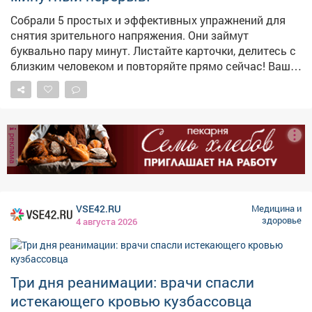
алкоголем и не занимайтесь самолечением. При
первых признаках отравления – звоните 112, сообщил
Собрали 5 простых и эффективных упражнений для
главный токсиколог Кузбасса Константин Сиворонов.
снятия зрительного напряжения. Они займут
буквально пару минут. Листайте карточки, делитесь с
близким человеком и повторяйте прямо сейчас! Ваши
глаза скажут вам спасибо 💙
реклама
VSE42.RU
Медицина и
здоровье
4 августа 2026
Три дня реанимации: врачи спасли
истекающего кровью кузбассовца