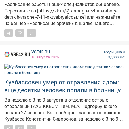
Расписание работы наших специалистов обновлено.
Переходите по [https://vk.ru/@komcgb-rezhim-raboty-
detskih-vrachei-7-11-oktyabrya|ссылке] или нажимайте
на баннер «Расписание врачей» в шапке нашего
сообщества Важные номера телефонов: 📌 Вызов
врача на дом Для взрослых: 4-77-77 Для детей
западного района: 3-91-04 Для детей восточного
района: 2-45-13 📌 Регистратура Детская поликлиника
VSE42.RU
Медицина и
пр. Шахтёров, 27: 3-66-05 Детская поликлиника ул. Гули
здоровье
10 августа 2026
Королёвой, 15: 2-29-06 Единый колл-центр: 4-77-77 📌
Стоматология Регистратура: 2-20-84 Платный кабинет:
2-05-83 📌 Психо-неврологический диспансер
Регистратура: 3-99-72 📌 Женская консультация
Кузбассовец умер от отравления ядом:
Регистратура: 2-11-38 📌 Центр здоровья
еще десятки человек попали в больницу
Регистратура: 6-51-77 (добавочный 3300) ⏰ Время: пн-
пт, с 8:00 до 16:00. Адрес: бульвар Медиков, 5 (3 этаж)
За неделю с 3 по 9 августа в отделение острых
Запись к врачам через интернет-ресурсы: Госуслуги,
отравлений ГАУЗ ККБСМП им. М.А. Подгорбунского
Врач42, чат-бот в Макс
попали 27 человек. Как сообщил главный токсиколог
Кузбасса Константин Сиворонов, за неделю с 3 по 9
августа в отделение острых отравлений было