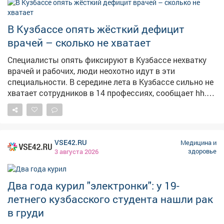
В Кузбассе опять жёсткий дефицит
врачей – сколько не хватает
Специалисты опять фиксируют в Кузбассе нехватку
врачей и рабочих, люди неохотно идут в эти
специальности. В середине лета в Кузбассе сильно не
хватает сотрудников в 14 профессиях, сообщает hh.ru.
Сильнее всего – врачей и фармацевтов. – Наиболее
дефицитными специалистами в регионе остаются
медицинские и фармацевтические кадры. На одну
вакансию врача приходится всего 1,4 активного
VSE42.RU
Медицина и
резюме (при норме от 4,0), – сообщает джоб-борд. В
здоровье
3 августа 2026
ветеринарии соотношение вакансий к резюме 1,9, в
аптечном деле – 2,3, ана позицию главного врача или
заведующего отделением зафиксировано 3,3 резюме.
Два года курил "электронки": у 19-
Среди рабочих сильнее всего не хватает
летнего кузбасского студента нашли рак
токарей,фрезеровщиков и шлифовщиков – всего 2,3
в груди
резюме на вакансию. Также с трудом ищут