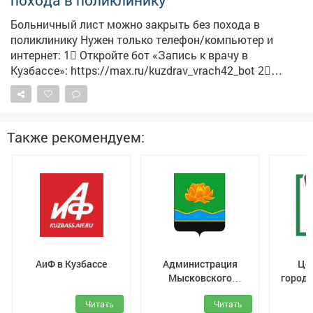
похода в поликлинику
Больничный лист можно закрыть без похода в
поликлинику Нужен только телефон/компьютер и
интернет: 1⃣ Откройте бот «Запись к врачу в
Кузбассе»: https://max.ru/kuzdrav_vrach42_bot 2⃣
Подтвердите вход через Госуслуги 3⃣ Выберите
«Телемедицинская консультация» 4⃣ Профиль -
«Терапия» 5⃣ Найдите: ГБУЗ «Междуреченская
городская больница» 6⃣ Введите свои данные 7⃣
Также рекомендуем:
Выберите «Повторный приём» - цель: закрытие
больничного листа 8⃣ В окне «Жалобы» напишите:
Жалоб нет. Далее - нажмите «Подтвердить» ✔ Прямо в
боте вам придет приглашение на консультацию
онлайн, а затем заключение. Заключение можно
прочитать и скачать, если снова зайти в раздел
"Телемедицинская консультация" и выбрать заявку со
статусом "Готово"
АиФ в Кузбассе
Администрация
Це
Мысковского
городс
городского округа
Читать
Читать