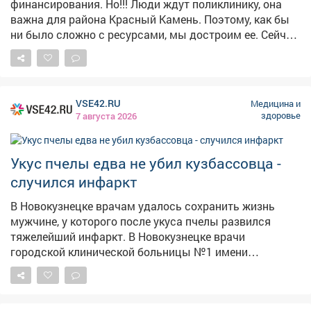
финансирования. Но!!! Люди ждут поликлинику, она
высокие дозы витамина С спровоцируют накопление
важна для района Красный Камень. Поэтому, как бы
токсичного железа в печени. «Витамин С из пищи не
ни было сложно с ресурсами, мы достроим ее. Сейчас
требует контроля дозы. А вот регулярный приём
строители ведут внутреннюю отделку, начали
аптечных высоких доз «для профилактики» без
благоустройство территории. Медицинское
реального дефицита - это не забота о здоровье, а
оборудование уже закуплено. Поручил главе города
неоправданная нагрузка на почки. Особенно
еженедельно проводить здесь строительные штабы.
осторожным надо быть людям с мочекаменной
VSE42.RU
Медицина и
Главная задача - ввести поликлинику в эксплуатацию
болезнью или предрасположенностью к ней,
здоровье
7 августа 2026
как можно быстрее.
пациентам с заболеваниями почек и людям с
гемохроматозом», - заключает врач. ...
Укус пчелы едва не убил кузбассовца -
случился инфаркт
В Новокузнецке врачам удалось сохранить жизнь
мужчине, у которого после укуса пчелы развился
тяжелейший инфаркт. В Новокузнецке врачи
городской клинической больницы №1 имени
Курбатова спасли мужчину, у которого после укуса
пчелы развился обширный инфаркт. Как рассказал
министр здравоохранения Кузбасса Андрей Тарасов,