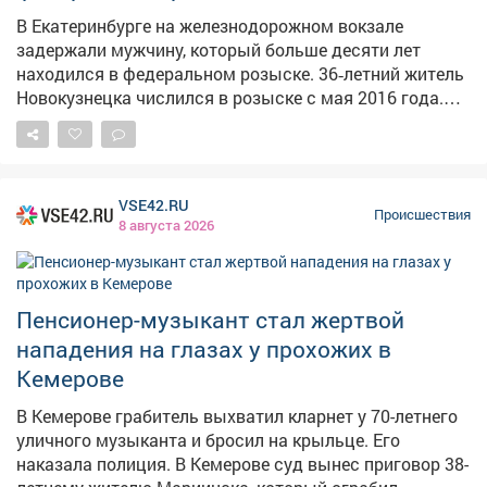
лишения свободы.
В Екатеринбурге на железнодорожном вокзале
задержали мужчину, который больше десяти лет
находился в федеральном розыске. 36‑летний житель
Новокузнецка числился в розыске с мая 2016 года.
Тогда он проходил подозреваемым по уголовному
делу о незаконном сбыте наркотиков в крупном
размере и скрылся от следствия. И вот спустя десять
лет его задержали на территории вокзала станции
VSE42.RU
Екатеринбург‑Пассажирский. Ключевую роль в
Происшествия
8 августа 2026
задержании сыграла современная техника. Камеры
системы биометрической идентификации мгновенно
сопоставили лицо мужчины, зашедшего на вокзал, с
ориентировкой новокузнецкой полиции. Как только
Пенсионер-музыкант стал жертвой
система дала совпадение, дежурный наряд
нападения на глазах у прохожих в
патрульно‑постовой службы оперативно задержал
Кемерове
подозреваемого. Сам мужчина утверждает, что даже
не подозревал, что находится в розыске. По его
В Кемерове грабитель выхватил кларнет у 70-летнего
словам, все эти годы он жил в Челябинске и
уличного музыканта и бросил на крыльце. Его
занимался ремонтом и покраской автомобилей. В
наказала полиция. В Кемерове суд вынес приговор 38-
Екатеринбург переехал всего пару месяцев назад, а на