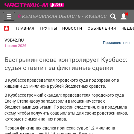
☰
КЕМЕРОВСКАЯ ОБЛАСТЬ - КУЗБАСС
ГЛАВНАЯ
ГРУППЫ
НОВОСТИ
ОБЪЯВЛЕНИЯ
НЕДВ
Главная
Группы
Новости
VSE42.RU
Происшествия
1 июля 2026
Бастрыкин снова контролирует Кузбасс:
судья ответит за фиктивные сделки
Объявления
Недвижимость
Услуги
В Кузбассе председателя городского суда подозревают в
хищении 2,3 миллиона рублей бюджетных средств.
В Кузбассе громкий скандал: председателя городского суда
Елену Степанцову заподозрили в мошенничестве с
Работа
Транспорт
Компании
бюджетными деньгами. По версии следствия, она придумала
схему, чтобы получить соцвыплаты для своих родственников,
которые не имели на них права.
Первая фиктивная сделка принесла судье 1,2 миллиона
рублей, вторая – ещё 1,15 миллиона. Деньги,