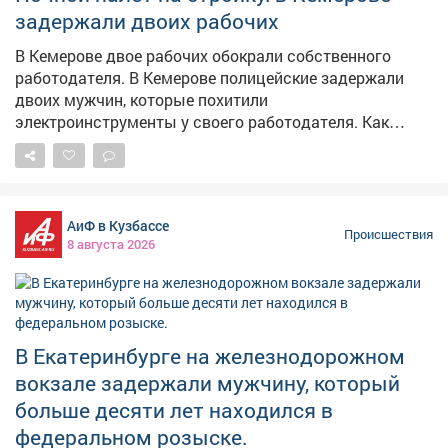
что её обманули, и обратилась в полицию. Сейчас
задержали двоих рабочих
полицейские устанавливают подозреваемых.
Возбуждено уголовное дело по статье о
В Кемерове двое рабочих обокрали собственного
мошенничестве, максимальное наказание – до 10 лет
работодателя. В Кемерове полицейские задержали
лишения свободы.
двоих мужчин, которые похитили
электроинструменты у своего работодателя. Как
сообщает полиция Кузбасса, 40-летний директор
строительного бокса для грузовых автомобилей
обратился в полицию после того, как неизвестные
проникли на стройку и вынесли оборудование на
АиФ в Кузбассе
сумму более 45 тысяч рублей. Сотрудники уголовного
Происшествия
8 августа 2026
розыска установили личности подозреваемых – 22-
летнего и ранее судимого 29-летнего местных
жителей. Оказалось, что они подрабатывали у
потерпевшего на стройке. Ночью мужчины приехали
на площадку, разбили стекло в окне вагончика и
В Екатеринбурге на железнодорожном
похитили углошлифовальную машину, сварочный
вокзале задержали мужчину, который
аппарат и четыре колеса. Часть похищенного они
больше десяти лет находился в
сдали в комиссионный магазин, инструменты
продали прохожему. Теперь обоим грозит до пяти лет
федеральном розыске.