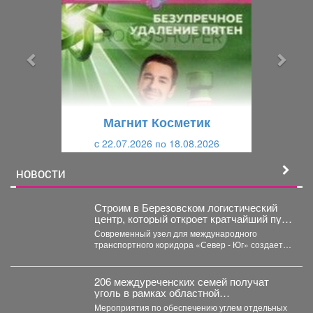
е
е
д
д
ы
у
д
ю
у
щ
щ
и
Магнит Косметик
и
й
c 22.07.2026 по 18.08.2026
й
НОВОСТИ
Строим в Березовском логистический
центр, который откроет кратчайший путь
к рынкам Ирана и Индии.
Современный узел для международного
транспортного коридора «Север - Юг» создает
компания «Алэнси». Сейчас значительная...
206 междуреченских семей получат
уголь в рамках областной
благотворительной акции.
Мероприятия по обеспечению углем отдельных