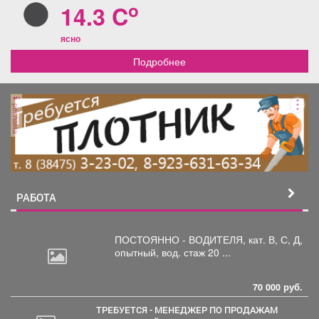
o
14.3 C
Обвиняемый признал свою вину. В прокуратуре
уточнили, что, если бы осётр погиб, ущерб
государству составил бы более 480 тысяч рублей.
ясно
Уголовное дело передано в суд для рассмотрения.
Подробнее
Фото: ru.freepik.com
реклама
РАБОТА
ПОСТОЯННО - ВОДИТЕЛЯ, кат.
В, С, Д,
опытный, вод. стаж 20 ...
70 000 руб.
ТРЕБУЕТСЯ - МЕНЕДЖЕР ПО ПРОДАЖАМ