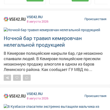
сигнал о жутком конфликте на улице Фестивальной.
Удалось установить всех его участников. –
Агрессивная собака 30-летнего мужчины напала на
VSE42.RU
77-летнюю жительницу Юрги и еёпитомца, после чего
Происшествия
8 августа 2026
хозяин пса причинил телесные повреждения 29-летней
внучке горожанки. Пострадавшим были выданы
направления на прохождение судебно-медицинской
Ночной бар травил кемеровчан
экспертизы, – сказали в полиции. 31...
нелегальной продукцией
В Кемерове полицейские накрыли бар, где незаконно
спаивали людей. В Кемерове полицейские пресекли
незаконную продажу алкоголя в одном из баров
Ленинского района. Как сообщает ГУ МВД по
Кузбассу, заведение торговало спиртным без
сопроводительных документов, подтверждающих
легальность производства и оборота. Полицейские
изъяли 285 бутылок слабоалкогольного напитка и 42
VSE42.RU
бутылки крепкого алкоголя. В отношении
Происшествия
8 августа 2026
юридического лица составили протоколы по
нескольким статьям КоАП. Санкции предусматривают