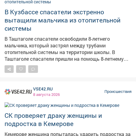
штраф от 3,6 миллиона рублей, конфискацию
продукции и приостановление деятельности на срок
В Кузбассе спасатели экстренно
от 60 до 90 суток. Материалы направлены в
вытащили мальчика из отопительной
арбитражный и мировой суды.
системы
В Таштаголе спасатели освободили 8-летнего
мальчика, который застрял между трубами
отопительной системы на территории школы. В
Таштаголе спасатели пришли на помощь 8-летнему
мальчику, который застрял между трубами
отопительной системы на школьной территории. Как
сообщает Агентство по защите населения и
территории Кузбасса, диспетчеру поступил сигнал о
VSE42.RU
том, что ребёнок играл и не смог самостоятельно
Происшествия
8 августа 2026
выбраться из узкого пространства. Спасатели
Таштагольского поисково-спасательного отряда
оперативно прибыли на место. Им удалось вручную
СК проверяет драку женщины и
освободить мальчика из металлического плена.
подростка в Кемерове
Ребёнка передали маме, от медицинской помощи он
отказался. К счастью, всё обошлось без травм.
Кемерове женщина попыталась ударить подростка за