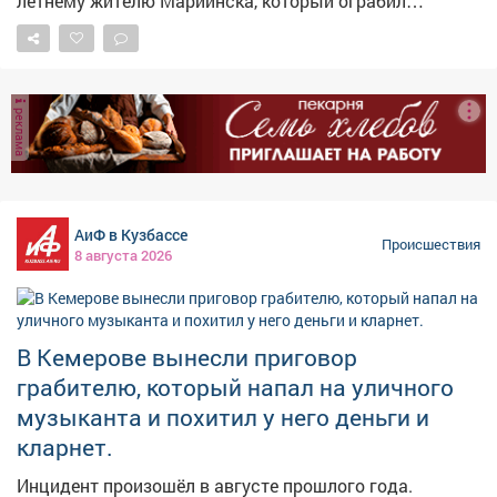
летнему жителю Мариинска, который ограбил
вокзале в момент задержания просто встречал
уличного музыканта. Как сообщает полиция Кузбасса,
родственника. Фото: Svetlana Vozmilova /
в августе прошлого года мужчина подошёл к 70-
www.globallookpress.com
летнему пенсионеру, игравшему на улице на кларнете,
рывком вытащил деньги из кармана его рубашки,
реклама
выхватил инструмент и скрылся. Ущерб составил
около 55 тысяч рублей. Полицейские задержали
грабителя. В ходе расследования выяснилось, что
кларнет он бросил на крыльце подъезда одного из
многоквартирных домов. Инструмент нашли и
АиФ в Кузбассе
вернули законному владельцу. Суд признал мужчину
Происшествия
8 августа 2026
виновным в грабеже и назначил ему 2 года 9 месяцев
лишения свободы с отбыванием в колонии общего
режима.
В Кемерове вынесли приговор
грабителю, который напал на уличного
музыканта и похитил у него деньги и
кларнет.
Инцидент произошёл в августе прошлого года.