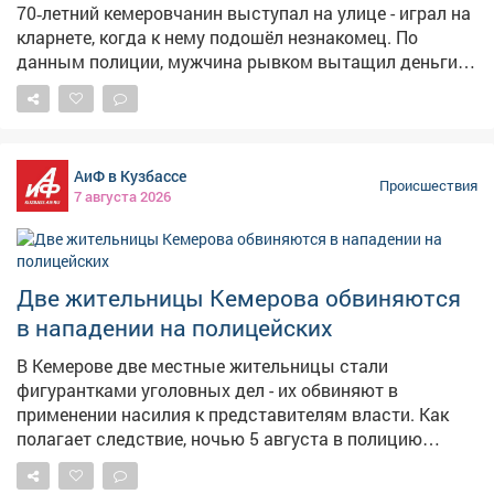
70‑летний кемеровчанин выступал на улице - играл на
кларнете, когда к нему подошёл незнакомец. По
данным полиции, мужчина рывком вытащил деньги
из кармана рубашки музыканта и выхватил
музыкальный инструмент, после чего скрылся. Сумма
ущерба составила около 55 тыс. рублей. Нападавшим
оказался 38‑летний житель Мариинска. Выяснилось,
АиФ в Кузбассе
что похищенный кларнет грабитель выбросил на
Происшествия
7 августа 2026
крыльце подъезда одного из многоквартирных домов
в Кемерове. Полицейские нашли инструмент и вернули
его законному владельцу. Нападавшего осудили по
статье «Грабёж». Ближайшие 2 года 9 месяцев он
Две жительницы Кемерова обвиняются
проведёт в исправительной колонии общего режима.
в нападении на полицейских
Фото: Полиция Кузбасса
В Кемерове две местные жительницы стали
фигурантками уголовных дел - их обвиняют в
применении насилия к представителям власти. Как
полагает следствие, ночью 5 августа в полицию
поступил вызов: горожане сообщили о нарушении
общественного порядка в одном из районов