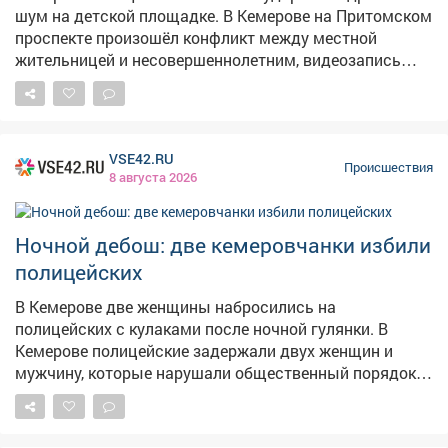
Спасатели напоминают: важно следить за детьми во
шум на детской площадке. В Кемерове на Притомском
время игр и объяснять им, какие места могут быть
проспекте произошёл конфликт между местной
опасны.
жительницей и несовершеннолетним, видеозапись
которого разлетелась по соцсетям. Как сообщает
Следком Кузбасса, инцидент случился 5 августа во
дворе дома №31/1. По данным из открытых
источников, компания подростков шумела, мусорила
VSE42.RU
и нецензурно выражалась на детской площадке.
Происшествия
8 августа 2026
Женщине это показалось недопустимым – она
попыталась ударить одного из них по лицу. В ответ
подросток нанёс ей несколько ударов. В
Ночной дебош: две кемеровчанки избили
Следственном комитете уточнили, что проверка
полицейских
организована по статье "Хулиганство". Сейчас
следователи устанавливают все обстоятельства
В Кемерове две женщины набросились на
произошедшего. По результатам проверки будет
полицейских с кулаками после ночной гулянки. В
принято процессуальное решение.
Кемерове полицейские задержали двух женщин и
мужчину, которые нарушали общественный порядок
во дворе общежития на бульваре Строителей. Как
сообщают Следком и полиция Кузбасса, в ночное
время 5 августа местные жители пожаловались на