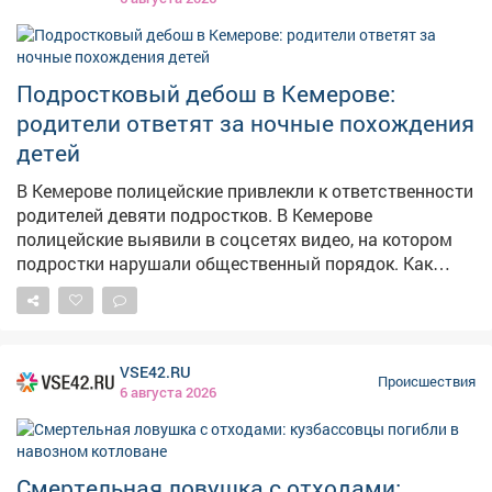
бинокль – общая стоимость товаров превысила 4
тысячи рублей. С таким "комплектом" он попытался
покинуть магазин, не предъявив товары к оплате.
Однако работник гипермаркета заметил его и нажал
Подростковый дебош в Кемерове:
кнопку тревожной сигнализации. Прибывший наряд
родители ответят за ночные похождения
Росгвардии задержал парня и передал полиции для
детей
дальнейшего разбирательства. Молодому человеку
грозит административная или уголовная
В Кемерове полицейские привлекли к ответственности
ответственность за покушение на кражу.
родителей девяти подростков. В Кемерове
полицейские выявили в соцсетях видео, на котором
подростки нарушали общественный порядок. Как
сообщает полиция Кузбасса, на записи были
запечатлены несовершеннолетние, выражавшиеся
нецензурной бранью, а также 13-летний школьник за
рулём питбайка. – Нарушителями оказались 9
VSE42.RU
учащихся трех школ Ленинского районав возрасте от
Происшествия
6 августа 2026
12 до 14 лет – сообщает ГУ МВД по Кузбассу. В ходе
рейда инспекторы ГИБДД отстранили 13-летнего
водителя от управления. Мототехника принадлежала
его 37-летнему отцу, работающему водителем
Смертельная ловушка с отходами: