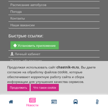
Расписание автобусов
Погода
Контакты
Наши вакансии
Быстрые ссылки:
Установить приложение
Личный кабинет
Подать объявление
Продолжая использовать сайт
chastnik-m.ru
, Вы даете
Подать объявление в газету
согласие на обработку файлов cookie, которые
Поздравить
обеспечивают корректную работу сайта и сбора
Скачать газету "Частник-М"
информации для улучшения качества сервисов.
Что такое cookie
Рекламодателям:
Бизнес-кабинет
Новости
Заказать рекламу