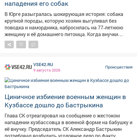
нападения его собак
В Юрге разыгралась шокирующая история: собака
крупной породы, которую хозяин выгуливал без
поводка и намордника, набросилась на 77‑летнюю
женщину и её домашнего питомца. Когда внучки
пенсионерки бросились на помощь и оттащили
агрессивное животное, владелец пса вместо
извинений избил женщин. Пострадавшим
потребовалась медицинская помощь. Инцидент
VSE42.RU
произошёл в июле текущего года. После того как
Происшествия
9 августа 2026
история получила огласку в интернете, ситуацией
заинтересовались в Следственном комитете России.
Председатель СК РФ Алнесандр Бастрыкин дал
поручение исполняющему обязанности руководителя
Циничное избиение военным женщин в
СУ СК России по Кемеровской области - Кузбассу
Кузбассе дошло до Бастрыкина
Александру Кустову возбудить уголовное дело. Кроме
того, главе регионального управления предписано
Глава СК отреагировал на сообщение о жестоком
представить доклад о ходе и результатах
нападении кузбассовца в военной форме на бабушку и
расследования. 📸 Мagnific
её внучку. Председатель СК Александр Бастрыкин
потребовал возбудить уголовное дело по факту