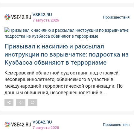
Кемерова. На место прибыли сотрудники
патрульно‑постовой службы. Они обнаружили
VSE42.RU
женщин, которые отказались выполнять законные
Происшествия
7 августа 2026
требования правоохранителей и оказали им
физическое сопротивление. Сейчас женщинам
предъявлено обвинение. Суд избрал в отношении них
меру пресечения - запрет определённых действий.
Призывал к насилию и рассылал
Следователи продолжают работу: собирают и
инструкции по взрывчатке: подростка из
фиксируют доказательства по делу. Фото: АиФ
Кузбасса обвиняют в терроризме
Кемеровский областной суд оставил под стражей
несовершеннолетнего, обвиняемого в участии в
международной террористической организации. По
данным обвинения, несовершеннолетний в
социальных сетях размещал изображения и
видеоролики с призывами к вступлению в
международную террористическую организацию, чья
деятельность направлена на борьбу против
VSE42.RU
государственной власти и продвижение идеологии
Происшествия
7 августа 2026
неонацизма. Также он распространял призывы к