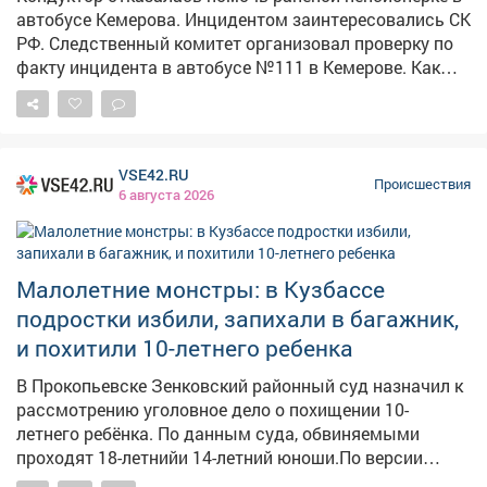
автобусе Кемерова. Инцидентом заинтересовались СК
РФ. Следственный комитет организовал проверку по
факту инцидента в автобусе №111 в Кемерове. Как
сообщает Информационный центр СК России, 4
августа около 10:35 дверь автобуса зажала руку
пожилой женщины. По словам очевидцев в соцсетях,
у пассажирки был сорван кусок кожи размером со
VSE42.RU
спичечный коробок иначалось сильное кровотечение.
Происшествия
6 августа 2026
Пассажиры попросили кондуктора дать аптечку и
остановить автобус у травмпункта, но, по их данным,
получили грубый отказ. Кондуктор якобы заявила, что
в случившемся виноваты сами пассажиры. Людям
Малолетние монстры: в Кузбассе
пришлось самостоятельно перевязывать рану
подростки избили, запихали в багажник,
подручными средствами – даже бинта им не дали.
и похитили 10-летнего ребенка
Председатель Следственного комитета Александр
Бастрыкин поручил и.о. руководителя кузбасского
В Прокопьевске Зенковский районный суд назначил к
управления Александру Кустову доложить о
рассмотрению уголовное дело о похищении 10-
результатах проверки. Исполнение поручения
летнего ребёнка. По данным суда, обвиняемыми
поставлено на контроль в центральном аппарате
проходят 18-летнийи 14-летний юноши.По версии
следствия, они совместно применили силу к мальчику,