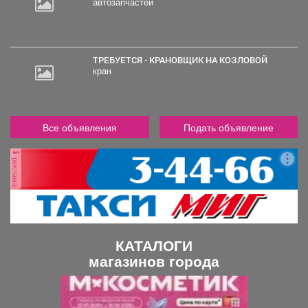
автозапчастей
30
000
руб.
ТРЕБУЕТСЯ - КРАНОВЩИК НА КОЗЛОВОЙ
кран
Все объявления
Подать объявление
реклама
КАТАЛОГИ
магазинов города
П
С
р
л