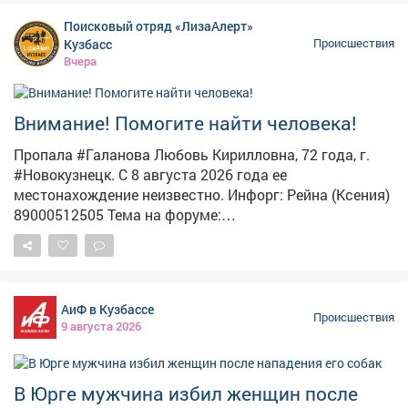
России межрегионального объединения: посещала
Поисковый отряд «ЛизаАлерт»
собрания общины, изучала его идеологию, а также
Кузбасс
Происшествия
регулярно переводила деньги на счета одного из
Вчера
участников для поддержки деятельности
организации. Сейчас следователи собирают и
закрепляют доказательства по делу. Фото:
Внимание! Помогите найти человека!
ru.freepik.com
Пропала #Галанова Любовь Кирилловна, 72 года, г.
#Новокузнецк. С 8 августа 2026 года ее
местонахождение неизвестно. Инфорг: Рейна (Ксения)
89000512505 Тема на форуме:
https://lizaalert.org/forum/viewtopic.php?p=1176651
#ЛизаАлерт #ЛизаАлертКузбасс #ПропалЧеловек
АиФ в Кузбассе
Происшествия
9 августа 2026
В Юрге мужчина избил женщин после