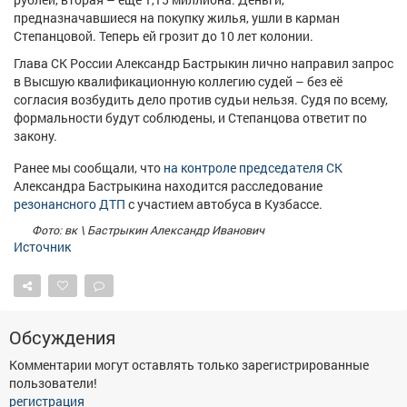
Афиша
Обучение
Проекты
предназначавшиеся на покупку жилья, ушли в карман
Степанцовой. Теперь ей грозит до 10 лет колонии.
Глава СК России Александр Бастрыкин лично направил запрос
в Высшую квалификационную коллегию судей – без её
согласия возбудить дело против судьи нельзя. Судя по всему,
Товары
Поздравления
Погода
формальности будут соблюдены, и Степанцова ответит по
закону.
Ранее мы сообщали, что
на контроле председателя СК
Александра Бастрыкина находится расследование
резонансного ДТП
с участием автобуса в Кузбассе.
ТВ программа
Я - пенсионер
Фото: вк \ Бастрыкин Александр Иванович
Источник
Обсуждения
Комментарии могут оставлять только зарегистрированные
пользователи!
регистрация