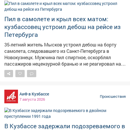
насилию, вербовал новых участников, информировал
о совершенных актах насилия и делился способами
изготовления взрывчатых веществ. Центральный
Пил в самолете и крыл всех матом:
районный суд Кемерова продлил срок содержания
кузбассовец устроил дебош на рейсе из
под стражей до 28 сентября 2026 года – чтобы
Петербурга
исключить возможное давление на свидетелей,
уничтожение доказательств и предупредить риск того,
35-летний житель Мысков устроил дебош на борту
что обвиняемый скроется от следствия и суда.
самолета, следовавшего из Санкт-Петербурга в
Адвокат подал апелляционную жалобу, однако
Новокузнецк. Мужчина пил спиртное, оскорблял
Кемеровский областной суд оставил постановление
пассажиров нецензурной бранью и не реагировал на
без изменения, а жалобу – без удовлетворения. Об
замечания экипажа. Сообщение о неадекватном
этом сообщили в пресс-центре судов и УСД в
пассажире поступило в линейный пункт полиции в
Кузбассе.
аэропорту Новокузнецка от диспетчера. Речь шла о
рейсе, вылетевшем из Санкт-Петербурга.
АиФ в Кузбассе
Представитель авиакомпании отказал 35-летнему
Происшествия
7 августа 2026
жителю Мысков в дальнейшем перелете из-за его
поведения. Транспортные полицейские установили: в
ходе полета мужчина оскорблял окружающих с
использованием нецензурной лексики, игнорировал
В Кузбассе задержали подозреваемого в
замечания работников авиакомпании, проявлял