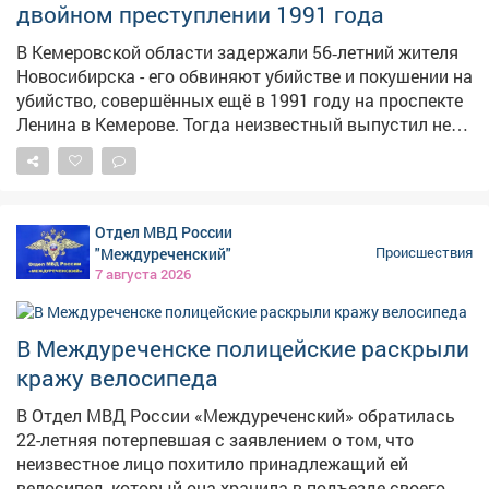
двойном преступлении 1991 года
агрессию и распивал спиртные напитки прямо в
салоне. Нарушителя задержали, медицинское
В Кемеровской области задержали 56‑летний жителя
освидетельствование подтвердило алкогольное
Новосибирска - его обвиняют убийстве и покушении на
опьянение. В отношении дебошира составили
убийство, совершённых ещё в 1991 году на проспекте
протокол по ч. 1 ст. 20.1 КоАП РФ "Мелкое
Ленина в Кемерове. Тогда неизвестный выпустил не
хулиганство" и назначили административный штраф.
менее двух пуль из огнестрельного оружия в двух
мужчин. Один из пострадавших скончался на месте,
второй получил ранения в живот и правое бедро, но
выжил благодаря вовремя оказанной медпомощи. В
Отдел МВД России
90-е раскрыть преступление не удалось, и уголовное
"Междуреченский"
Происшествия
дело приостановили. Однако силовики продолжали
7 августа 2026
изучать обстоятельства давнего преступления.
Ключевым прорывом стал допрос свидетеля,
который раньше уклонялся от развёрнутых
В Междуреченске полицейские раскрыли
показаний: в итоге он предоставил сведения,
кражу велосипеда
изобличающие подозреваемого. Выяснилось, что
мотивом преступления стали длительные
В Отдел МВД России «Междуреченский» обратилась
неприязненные отношения: обвиняемый намеренно
22-летняя потерпевшая с заявлением о том, что
хотел расправиться с потерпевшими. После
неизвестное лицо похитило принадлежащий ей
выстрелов он скрылся с места преступления, а позже
велосипед, который она хранила в подъезде своего