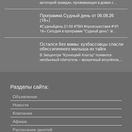
категорий граждан, проживающих в домах с
печным отоплением, проводятся ежегодно...
Программа Судный день от 06.08.26
(16+)
#Судныйдень 21:00 #ТВН #происшествия #ЧП
16+ Сегодня в программе "Судный день": 🚨
Профилактическое...
Остался без мамы: кузбассовцы спасли
обессиленного малыша из тайги
В Экоцентре "Кузнецкий Алатау" появился
необычный обитатель – крошечный косулёнок,
которого жители Кузбасса нашли в...
Разделы сайта:
Объявления
Новости
Компании
Афиша
Расписание занятий