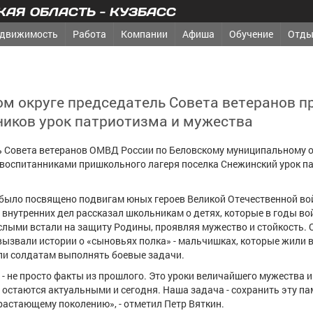
АЯ ОБЛАСТЬ - КУЗБАСС
движимость
Работа
Компании
Афиша
Обучение
Отды
ком округе председатель Совета ветеранов п
ников урок патриотизма и мужества
ель Совета ветеранов ОМВД России по Беловскому муниципальному о
 воспитанниками пришкольного лагеря поселка Снежинский урок п
 было посвящено подвигам юных героев Великой Отечественной во
 внутренних дел рассказал школьникам о детях, которые в годы в
слыми встали на защиту Родины, проявляя мужество и стойкость.
 вызвали истории о «сыновьях полка» - мальчишках, которые жили 
ли солдатам выполнять боевые задачи.
 - не просто факты из прошлого. Это уроки величайшего мужества и
 остаются актуальными и сегодня. Наша задача - сохранить эту па
растающему поколению», - отметил Петр Вяткин.