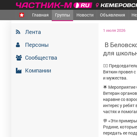
КЕМЕРОВСК
Главная
Группы
Новости
Объявления
Не
1 июля 2026
Лента
️ В Беловс
Персоны
для школь
Сообщества
👮‍♂️ Председат
Компании
Вяткин провел с
и мужества.
🌟 Мероприятие
Ветеран органов
наравне со взро
интерес у ребят
частях и помога
💬 «Эти примеры
Родине, которые
передать ее под