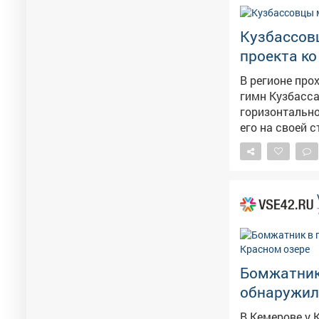
Кузбассов
проекта ко
В регионе про
гимн Кузбасса и смог
горизонтально
его на своей стра
который войду
Кемерове. Присоединяйтесь к акции и станьте частью общего поздравления
Кузбасса!
Бомжатник
обнаружил
В Кемерове у 