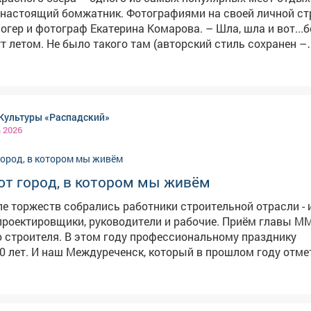
жатник. Фотографиями на своей личной странице
 фотограф Екатерина Комарова. – Шла, шла и вот...бомжи
т летом. Не было такого там (авторский стиль сохранен –
ное озеро – одно из самых популярных мест
вчан. Однако теперь в лесополосе у водоема обустроен 
ных. На опубликованных кадрах видно: среди деревьев ст
овины, тележки из супермаркетов и кучи мусора. Никого из людей
Культуры «Распадский»
казалось.
а 2026
ют город, в котором мы живём
але торжеств собрались работники строительной отрасли -
проектировщики, руководители и рабочие. Приём главы М
у профессиональному празднику
0 лет. И наш Междуреченск, который в прошлом году отме
лей, - прямое подтверждение тому, насколько важен труд
отни домов, школы, больницы, дороги, мосты - всё это соз
Камбалин .