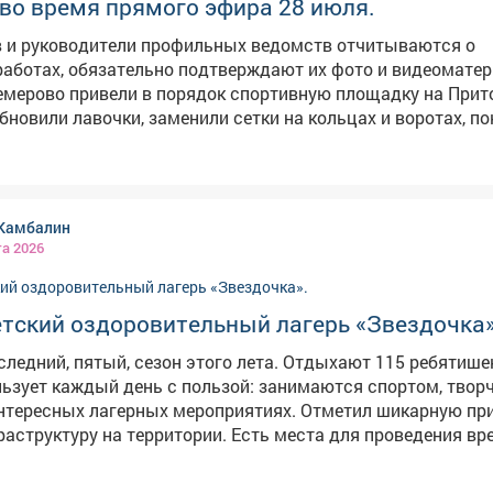
во время прямого эфира 28 июля.
в и руководители профильных ведомств отчитываются о
аботах, обязательно подтверждают их фото и видеомате
емерово привели в порядок спортивную площадку на При
бновили лавочки, заменили сетки на кольцах и воротах, п
лы, расчистили территорию. Возьму мяч и с сыном дойду
щению жителя села Глубокое начали
плекса фотовидеофиксации на трассе Новосибирск - Лени
емерово - Юрга. Некоторые водители там нарушают, люди б
Камбалин
листы уже готовят фундамент под опорную конструкцию. В
та 2026
ликвидировали несанкционированную свалку в районе Ма
езли 40 тонн мусора, очистили участок и привели его в по
ши комментарии. Они очень помогают нам делать Кузбасс
етский оздоровительный лагерь «Звездочка»
следний, пятый, сезон этого лета. Отдыхают 115 ребятише
ьзует каждый день с пользой: занимаются спортом, твор
ых лагерных мероприятиях. Отметил шикарную природу и
аструктуру на территории. Есть места для проведения вр
маленькими и уже
ыхающими. У всех хорошее настроение и желание вернуть