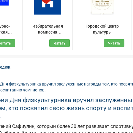
урно-
Избирательная
Городской центр
ская
комиссия
культуры
С) г.
Кемеровской области
Читать
Читать
Читать
- Кузбасса
редюк
рии Дня физкультурника вручил заслуженны
м, кто посвятил свою жизнь спорту и восп
.
вгений Сафиулин, который более 30 лет развивает спортивн
Кузбассе. За эти годы он подготовил трех мастеров спорт