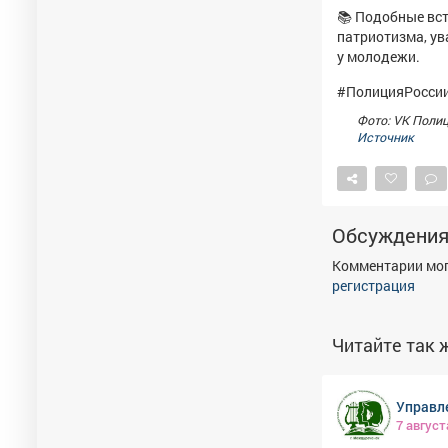
📚 Подобные вс
патриотизма, ув
у молодежи.
#ПолицияРоссии
Фото: VK Поли
Источник
Обсуждени
Комментарии мог
регистрация
Читайте так ж
Управл
7 август