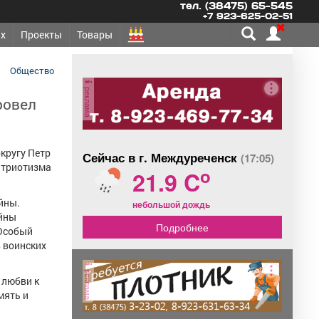
тел. (38475) 65-545
+7 923-625-02-51
х
Проекты
Товары
Общество
реклама
ровел
кругу Петр
Сейчас в г. Междуреченск
(17:05)
атриотизма
o
21.9 C
йны.
небольшой дождь
ойны
Подробнее
 Особый
в воинских
реклама
 любви к
мять и