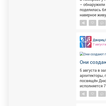
– обнаружили настоящий бом
поделилась блогер и
наверное живу
прим.ред.), – написала блогер. Крас
отдыха кемеро
лагерь бездом
стулья, стол, рак
Дворец 
на месте не о
7 август
Они созда
5 августа в з
архитекторы, 
посвящён Дню строителя. В этом год
исполняется 7
70-летний юби
строителей. С
вашими руками. С поздравлением выступил глава округа Павел 