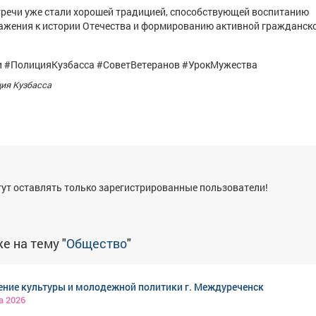
тречи уже стали хорошей традицией, способствующей воспитанию
ажения к истории Отечества и формированию активной гражданск
 #ПолицияКузбасса #СоветВетеранов #УрокМужества
ция Кузбасса
я
ут оставлять только зарегистрированные пользователи!
е на тему "
Общество
"
ение культуры и молодежной политики г. Междуреченск
а 2026