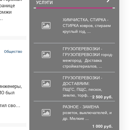
УСЛУГИ
ХИМЧИСТКА, СТИРКА -
СТИРКА ковров,
стираем
стихийный
круглый год, ...
оят
ГРУЗОПЕРЕВОЗКИ -
Общество
ГРУЗОПЕРЕВОЗКИ город-
межгород.
Доставка
стройматериалов, ...
ГРУЗОПЕРЕВОЗКИ -
ДОСТАВЯИМ:
 инженеры,
ПЩГС,
ПЩС, пескок,
МО был
землю, торф, ...
2 500 руб.
тил свой
РАЗНОЕ - ЗАМЕНА
розеток,
выключателей, и
дано
др. Мелкие ...
1 000 руб.