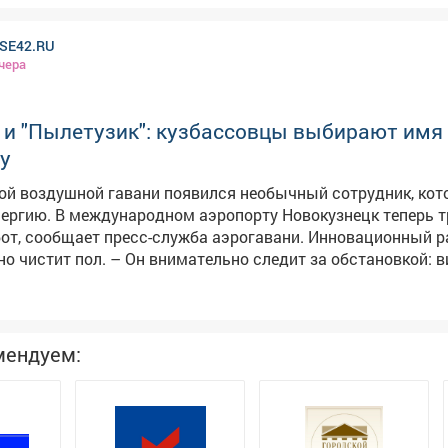
ду. Спасибо за импровизированный творческий номер!
SE42.RU
чера
 и "Пылетузик": кузбассовцы выбирают имя
у
ой воздушной гавани появился необычный сотрудник, ко
вокузнецк теперь трудится
бот, сообщает пресс-служба аэрогавани. Инновационный р
ательно следит за обстановкой: видит
препятствия, аккуратно объезжает, а если путь занят, ост
ед началом уборки обязательно предупредит пассажиров,
сказали в аэропорту. Кузбассовцам предложено выбрать
изированного трудяги: варианты принимаются до 10 авгус
мендуем:
есятки идей. Среди них
овокузя", "Робочист", "Пылетузик", "Мойша",Р. У. А. Н.(робот
кузнецк), "Робби" и другие.