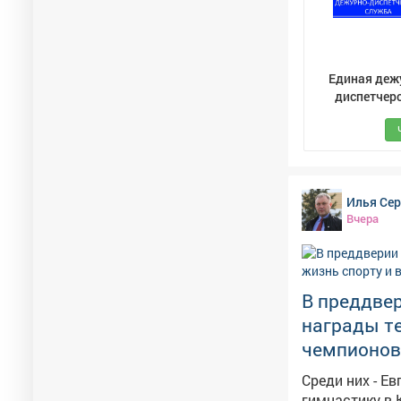
Единая деж
диспетчер
служба (ЕДД
Мыски
Илья Се
Вчера
В преддве
награды те
чемпионов
Среди них - Е
гимнастику в 