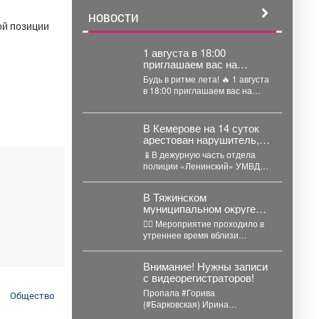
НОВОСТИ
ой позиции
1 августа в 18:00
приглашаем вас на
танцплощадку
Будь в ритме лета! 🔥 1 августа
«Открытое небо» - одно
в 18:00 приглашаем вас на
из самых атмосферных
танцплощадку «Открытое...
событий этого лета!
В Кемерове на 14 суток
арестован нарушитель,
который демонстрировал
📱В дежурную часть отдела
прохожим интимные
полиции «Ленинский» УМВД
части тела
России по г. Кемерово
обратилась 18-летняя
В Тяжинском
студентка одного...
муниципальном округе
сотрудники
👮‍♂ Мероприятие проходило в
Госавтоинспекции
утреннее время вблизи
проверили соблюдение
дошкольных учреждений.
водителями правил
Инспекторами привлечены к
перевозки детей
Внимание! Нужны записи
административной
с видеорегистраторов!
ответственности по...
Пропала #Горива
Общество
(#Барковская) Ирина
Анатольевна, 60 лет, г.