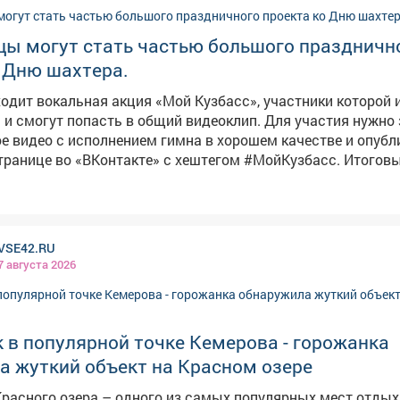
цы могут стать частью большого праздничн
 Дню шахтера.
ходит вокальная акция «Мой Кузбасс», участники которой 
ут попасть в общий видеоклип. Для участия нужно записать
е видео с исполнением гимна в хорошем качестве и опубл
нице во «ВКонтакте» с хештегом #МойКузбасс. Итоговый клип, в
т лучшие видеозаписи жителей региона, покажут в День ш
VSE42.RU
7 августа 2026
 в популярной точке Кемерова - горожанка
а жуткий объект на Красном озере
Красного озера – одного из самых популярных мест отды