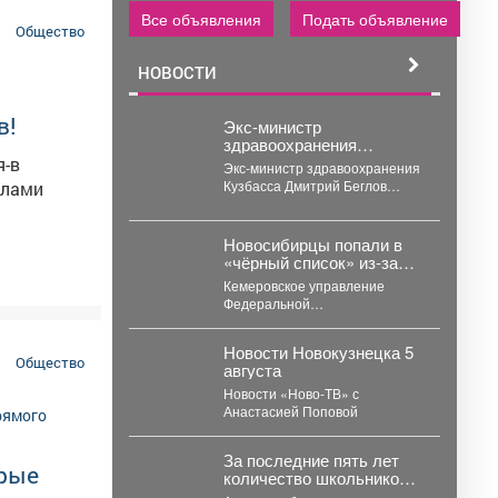
 награды
Все объявления
Подать объявление
Общество
Александр
НОВОСТИ
о
ажитовой.
в!
Экс-министр
здравоохранения
Кузбасса Беглов
я-в
Экс-министр здравоохранения
лишился около 115 млн
Кузбасса Дмитрий Беглов
елами
рублей
осуждён к колонии строгого
режима за взятки. Во время 10-
минутного...
Новосибирцы попали в
«чёрный список» из‑за
срыва ремонта дорог
Кемеровское управление
Прокопьевска
Федеральной
антимонопольной службы
внесло новосибирскую
Новости Новокузнецка 5
компанию ООО «Сибдорстрой»
Общество
августа
в реестр недобросовестных
поставщиков. Речь...
Новости «Ново-ТВ» с
Анастасией Поповой
За последние пять лет
орые
количество школьников в
Кузбассе сократилось на