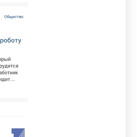
Общество
 роботу
торый
аботник
ановится и
 чтобы
та в
-уборщик