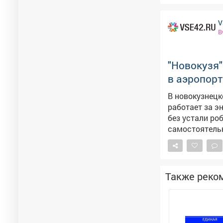
следующем го
V
В
"Новокузя"
в аэропорт
В новокузнецк
работает за энергию. В международном аэропорту Но
без устали ро
самостоятельно чистит пол. – Он вним
пассажиров и 
подождёт. Пер
всем было комфортно, – 
имя для робот
Также реко
паблике аэропорта. Пользователи соцсетей уже породили д
"АэроКузя", "Н
аэропорта Ново