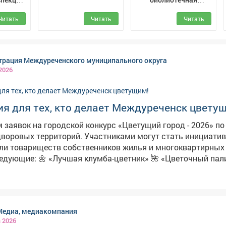
№ 8 г.
система Мысковского
Читать
Читать
Читать
енск
городского округа
рация Междуреченского муниципального округа
 2026
я для тех, кто делает Междуреченск цвету
 заявок на городской конкурс «Цветущий город - 2026» п
рий. Участниками могут стать инициативные
ли товариществ собственников жилья и многоквартирных
ник» 🌺 «Цветочный палисадник»
балкон» 🌹 «Цветочный кадр»
й
тронном
Медиа, медиакомпания
. Положение о конкурсе размещено на сайте
а 2026
: https://mrech.ru/media/texteditor/2026/06/26/20260626-