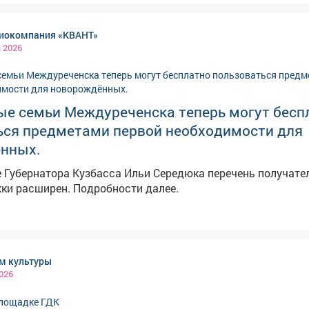
иокомпания «КВАНТ»
а 2026
ые семьи Междуреченска теперь могут бесп
ься предметами первой необходимости для
нных.
 Губернатора Кузбасса Ильи Середюка перечень получате
ки расширен. Подробности далее.
ом культуры
026