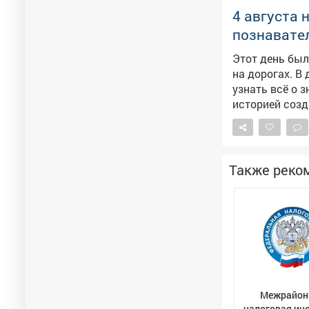
4 августа 
познавател
Этот день бы
на дорогах. В
узнать всё о 
историей созд
Поучаствовать в интер
не просто раз
всем гостям: 
заложить осно
Также реко
Межрайон
налоговая ин