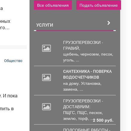
Все объявления
Подать объявление
ва
ённых
УСЛУГИ
го
бирает
ГРУЗОПЕРЕВОЗКИ -
полнением
ГРАВИЙ,
щебень,
чернозем, песок,
телей в
уголь, ...
Общество
САНТЕХНИКА - ПОВЕРКА
ВОДОСЧЕТЧИКОВ
на дому. Установка,
замена, ...
. И пока
ГРУЗОПЕРЕВОЗКИ -
ДОСТАВЯИМ:
пить в
ПЩГС,
ПЩС, пескок,
землю, торф, ...
2 500 руб.
ПОДСОБНЫЕ РАБОТЫ -