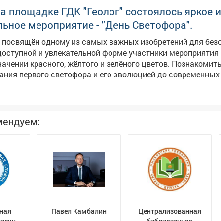
на площадке ГДК "Геолог" состоялось яркое и
ьное мероприятие - "День Светофора".
л посвящён одному из самых важных изобретений для без
 доступной и увлекательной форме участники мероприятия
значении красного, жёлтого и зелёного цветов. Познакомит
ания первого светофора и его эволюцией до современных
активных играх и викторинах. Праздник в ГДК "Геолог" стал
влечением, а важным уроком в игровой форме, который н
безопасность начинается с каждого из нас. Такие событи
вы ответственного поведения на дороге с самого раннего
мендуем:
ная
Павел Камбалин
Централизованная
спекция
библиотечная