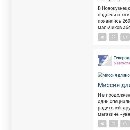
В Новокузнецк
подвели итоги июля. Как сообщает Минздрав Кузб
появились 269
мальчиков аб
выбрали родители 11 раз. В ведомстве отме
выходит из мо
популярность.
и пожелали малышам 
Телерад
приняли 269 н
5 август
этом году.
Миссия дл
И в продолжен
одни специал
родителей, др
магазине, - ув