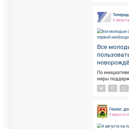
Телерад
5 август
Все молод
пользоват
новорождё
По инициативе
меры поддерж
Геолог, д
5 августа 2