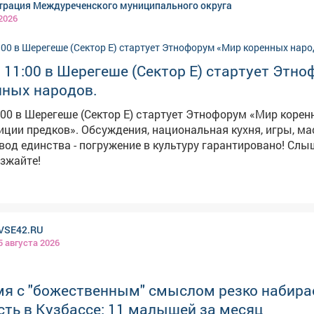
рация Междуреченского муниципального округа
готовятся к новым требованиям для младших классов.
 2026
в 11:00 в Шерегеше (Сектор Е) стартует Этн
нных народов.
1:00 в Шерегеше (Сектор Е) стартует Этнофорум «Мир коре
ния, национальная кухня, игры, мастер-
 единства - погружение в культуру гарантировано! Слышите зов
зжайте!
VSE42.RU
5 августа 2026
мя с "божественным" смыслом резко набира
ть в Кузбассе: 11 малышей за месяц