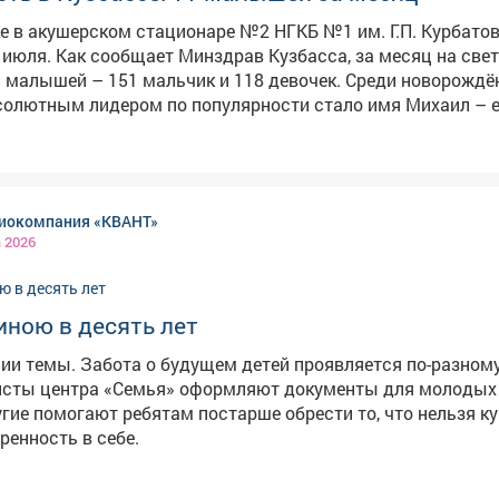
е в акушерском стационаре №2 НГКБ №1 им. Г.П. Курбато
асса, за месяц на свет
 малышей – 151 мальчик и 118 девочек. Среди новорожд
солютным лидером по популярности стало имя Михаил – е
тили, что слухи о том, что имя Миша
ды, сильно преувеличены. Наоборот, оно стремительно на
 Врачи и сотрудники роддома поздравили все семьи с по
здоровья и счастливого детства. Всего за месяц в роддоме
иокомпания «КВАНТ»
оворождённых, что стало одним из самых высоких показа
а 2026
иною в десять лет
ии темы. Забота о будущем детей проявляется по-разному
исты центра «Семья» оформляют документы для молодых
угие помогают ребятам постарше обрести то, что нельзя ку
еренность в себе.