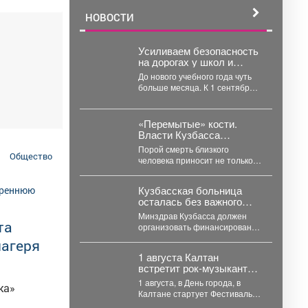
НОВОСТИ
Усиливаем безопасность
на дорогах у школ и
детсадов.
До нового учебного года чуть
больше месяца. К 1 сентября
все пешеходные переходы,
расположенные...
«Перемытые» кости.
Власти Кузбасса
ответили на главные
Порой смерть близкого
вопросы про кладбища
Общество
человека приносит не только
горести от потери, но и
трудности с тем,...
Кузбасская больница
осталась без важного
оборудования – за это
Минздрав Кузбасса должен
ответил Минздрав
та
организовать финансирование
и обеспечить ремонт
лагеря
неисправного рентгеновского
1 августа Калтан
аппарата в больнице
встретит рок-музыкантов
Мариинска. ...
на фестивале «Русское
1 августа, в День города, в
ка»
лето»
Калтане стартует Фестиваль
и
«Русское лето» #ZaРоссию.