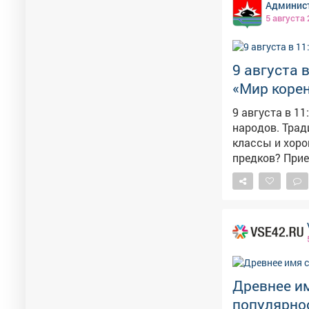
Админист
5 августа
9 августа 
«Мир коре
9 августа в 1
народов. Традиции предков». Обсужде
классы и хоровод
предков? Прие
Древнее и
популярнос