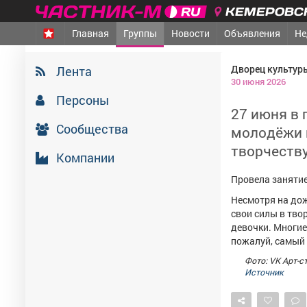
КЕМЕРОВСК
Главная
Группы
Новости
Объявления
Не
Дворец культур
Лента
30 июня 2026
Персоны
27 июня в
Сообщества
молодёжи 
творчеству
Компании
Провела занятие
Несмотря на до
свои силы в тво
девочки. Многие 
пожалуй, самый 
Фото: VK Арт-с
Источник