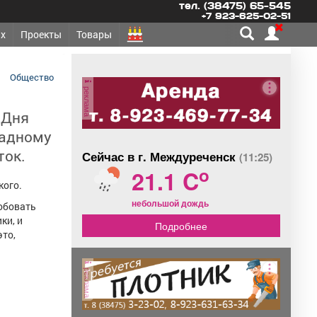
тел. (38475) 65-545
+7 923-625-02-51
х
Проекты
Товары
Общество
реклама
 Дня
ладному
ток.
Сейчас в г. Междуреченск
(11:25)
o
21.1 C
кого.
небольшой дождь
обовать
ки, и
Подробнее
это,
реклама