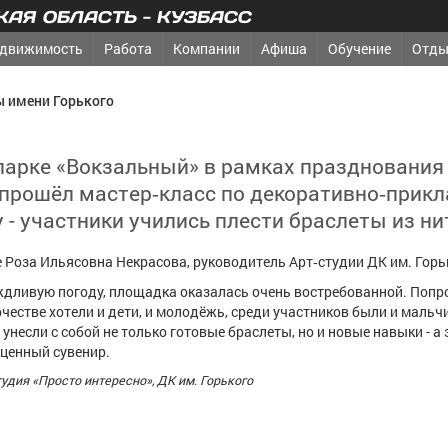
АЯ ОБЛАСТЬ - КУЗБАСС
движимость
Работа
Компании
Афиша
Обучение
Отды
ы имени Горького
 парке «Вокзальный» в рамках празднования
прошёл мастер‑класс по декоративно‑прик
 - участники учились плести браслеты из ни
 Роза Ильясовна Некрасова, руководитель Арт‑студии ДК им. Горь
ждливую погоду, площадка оказалась очень востребованной. Попр
рчестве хотели и дети, и молодёжь, среди участников были и мальчи
унесли с собой не только готовые браслеты, но и новые навыки - а 
ценный сувенир.
тудия «Просто интересно», ДК им. Горького