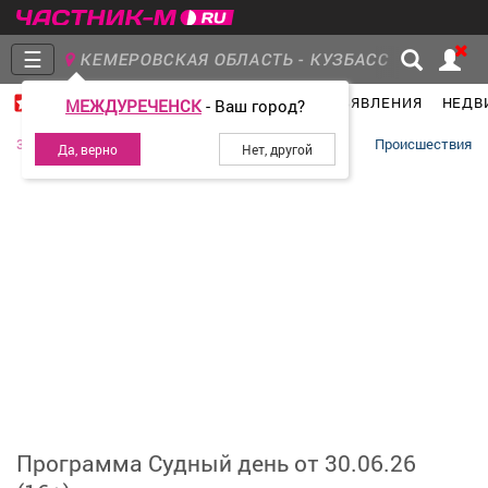
☰
КЕМЕРОВСКАЯ ОБЛАСТЬ - КУЗБАСС
ГЛАВНАЯ
ГРУППЫ
НОВОСТИ
ОБЪЯВЛЕНИЯ
НЕДВ
МЕЖДУРЕЧЕНСК
- Ваш город?
Главная
Группы
Новости
30 июня 2026
Происшествия
Объявления
Недвижимость
Услуги
Работа
Транспорт
Компании
Программа Судный день от 30.06.26