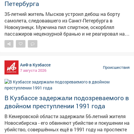
Петербурга
35-летний житель Мысков устроил дебош на борту
самолета, следовавшего из Санкт-Петербурга в
Новокузнецк. Мужчина пил спиртное, оскорблял
пассажиров нецензурной бранью и не реагировал на
замечания экипажа. Сообщение о неадекватном
пассажире поступило в линейный пункт полиции в
аэропорту Новокузнецка от диспетчера. Речь шла о
рейсе, вылетевшем из Санкт-Петербурга.
АиФ в Кузбассе
Представитель авиакомпании отказал 35-летнему
Происшествия
7 августа 2026
жителю Мысков в дальнейшем перелете из-за его
поведения. Транспортные полицейские установили: в
ходе полета мужчина оскорблял окружающих с
использованием нецензурной лексики, игнорировал
В Кузбассе задержали подозреваемого в
замечания работников авиакомпании, проявлял
двойном преступлении 1991 года
агрессию и распивал спиртные напитки прямо в
салоне. Нарушителя задержали, медицинское
В Кемеровской области задержали 56‑летний жителя
освидетельствование подтвердило алкогольное
Новосибирска - его обвиняют убийстве и покушении на
опьянение. В отношении дебошира составили
убийство, совершённых ещё в 1991 году на проспекте
протокол по ч. 1 ст. 20.1 КоАП РФ "Мелкое