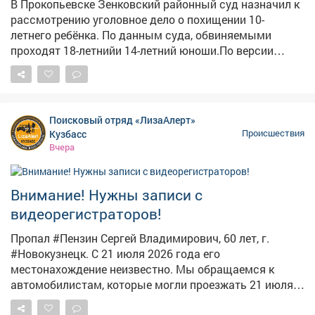
В Прокопьевске Зенковский районный суд назначил к
управления Александру Кустову доложить о
рассмотрению уголовное дело о похищении 10-
результатах проверки. Исполнение поручения
летнего ребёнка. По данным суда, обвиняемыми
поставлено на контроль в центральном аппарате
проходят 18-летнийи 14-летний юноши.По версии
следствия, они совместно применили силу к мальчику,
заставили его залезть в багажник автомобиля ВАЗ и
вывезли в гараж. – Там ребенку связали руки и ноги
веревкой, после чего вынесли на улицу, – сообщает
Поисковый отряд «ЛизаАлерт»
Объединенный пресс-центр судов Кемеровской
Кузбасс
Происшествия
области. Однако мальчику удалось самостоятельно
Вчера
освободиться и убежать. Закрытое судебное
заседание назначено на 19 августа. Одному
обвиняемомупродлили меру пресечения в виде
Внимание! Нужны записи с
запрета определённых действий до 30 января 2027
видеорегистраторов!
года. Второму фигуранту оставили подписку о
невыезде. Это не единственный случай в регионе,
Пропал #Пензин Сергей Владимирович, 60 лет, г.
связанный с похищением ребенка. Ранее редакция
#Новокузнецк. С 21 июля 2026 года его
VSE42.ru сообщала о жуткой истории, гдетрое
местонахождение неизвестно. Мы обращаемся к
кузбассовцев запихали мальчика в багажник,
автомобилистам, которые могли проезжать 21 июля
насиловали и пытали.
2026 года с 17:20 до 18:00 от больницы по улице