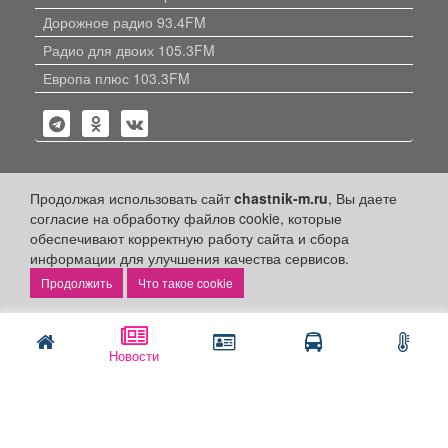
Дорожное радио 93.4FM
Радио для двоих 105.3FM
Европа плюс 103.3FM
Продолжая использовать сайт
chastnik-m.ru
, Вы даете
Политика конфиденциальности
согласие на обработку файлов cookie, которые
обеспечивают корректную работу сайта и сбора
Публикации с пометкой «Реклама», «На правах рекламы»,
информации для улучшения качества сервисов.
«Партнёрский проект» оплачены рекламодателем.
Редакция сайта не несет ответственности за достоверность
Что такое cookie
информации, содержащейся в рекламных материалах и
объявлениях.
+16
© 2006-2026
ООО "Частник-М"
Новости