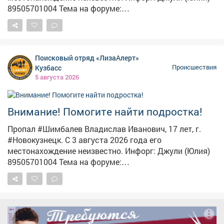
89505701004 Тема на форуме:
https://lizaalert.org/forum/viewtopic.php?t=371502
#ЛизаАлерт #ЛизаАлертКузбасс #ПропалЧеловек
Поисковый отряд «ЛизаАлерт»
Кузбасс
Происшествия
5 августа 2026
Внимание! Помогите найти подростка!
Пропал #Шимбалев Владислав Иванович, 17 лет, г.
#Новокузнецк. С 3 августа 2026 года его
местонахождение неизвестно. Инфорг: Джули (Юлия)
89505701004 Тема на форуме:
https://lizaalert.org/forum/viewtopic.php?t=371500
#ЛизаАлерт #ЛизаАлертКузбасс #ПропалЧеловек
реклама