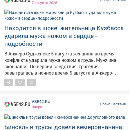
судимый 40-летний местный житель. На допросе он
7 августа 2026
пояснил, что увидел в подъезде велосипед и похитил
его для личного пользования. Велосипед хранил в
своей квартире, перекрасив его в другой цвет, чтоб
владелец не узнал свое транспортное средство.
Находится в шоке: жительница Кузбасса
Следователем Отдела МВД России «Междуреченский»
ударила мужа ножом в сердце -
возбуждено уголовное дело по п.в.ч.2 ст.158 УК РФ
подробности
«Кража». Санкции данной статьи предусматривают в
качестве наказания до 5 лет лишения свободы.
В Анжеро-Судженске 5 августа женщина во время
Похищенный велосипед полицейские изъяли и
конфликта ударила мужа ножом в грудь. Мужчина
вернули законной владелице.
скончался. По версии следствия, трагедия
разыгралась в ночное время 5 августа в Анжеро-
Судженске. В ходе ссоры женщина ударила супруга
ножом в грудную клетку. Пострадавшему оказали
квалифицированную медицинскую помощь, однако
спасти его не удалось – от полученных травм он
VSE42.RU
скончался. Как сообщили в СУ СК по Кузбассу,
Происшествия
Вчера
женщину задержали. Сейчас решается вопрос об
избрании ей меры пресечения. Правоохранители
осмотрели место происшествия, изъяли орудие
Бинокль и трусы довели кемеровчанина