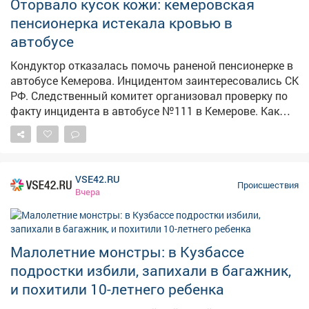
Оторвало кусок кожи: кемеровская
пенсионерка истекала кровью в
автобусе
Кондуктор отказалась помочь раненой пенсионерке в
автобусе Кемерова. Инцидентом заинтересовались СК
РФ. Следственный комитет организовал проверку по
факту инцидента в автобусе №111 в Кемерове. Как
сообщает Информационный центр СК России, 4
августа около 10:35 дверь автобуса зажала руку
пожилой женщины. По словам очевидцев в соцсетях,
у пассажирки был сорван кусок кожи размером со
VSE42.RU
спичечный коробок иначалось сильное кровотечение.
Происшествия
Вчера
Пассажиры попросили кондуктора дать аптечку и
остановить автобус у травмпункта, но, по их данным,
получили грубый отказ. Кондуктор якобы заявила, что
в случившемся виноваты сами пассажиры. Людям
Малолетние монстры: в Кузбассе
пришлось самостоятельно перевязывать рану
подростки избили, запихали в багажник,
подручными средствами – даже бинта им не дали.
и похитили 10-летнего ребенка
Председатель Следственного комитета Александр
Бастрыкин поручил и.о. руководителя кузбасского