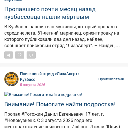
такой схеме. Добычей махинатора стало 9 000 рублей.
На кемеровчанина завели уголовное дело о
Пропавшего почти месяц назад
присвоении, ему грозит до шести лет колонии.
кузбассовца нашли мёртвым
В Кузбассе нашли тело мужчины, который пропал в
середине лета. 61-летний мариинец, ориентировку на
которого публиковали два дня назад, найден,
сообщает поисковый отряд "ЛизаАлерт". – Найден,
погиб, – гласит уведомление. Пропал мужчина ещё 15
июля. Обстоятельства трагедии волонтёры не
раскрывают. По статистике отряда, за один летний
месяц в Кузбассе поступило 359 заявок о пропавших
Поисковый отряд «ЛизаАлерт»
людях. 296 удалось найти живыми, 10 – погибшими,
Кузбасс
Происшествия
семерых найти не удалось.
5 августа 2026
Внимание! Помогите найти подростка!
Пропал #Рогожин Данил Евгеньевич, 17 лет, г.
#Новокузнецк. С 3 августа 2026 года его
местонахождение неизвестно. Инфорг: Джули (Юлия)