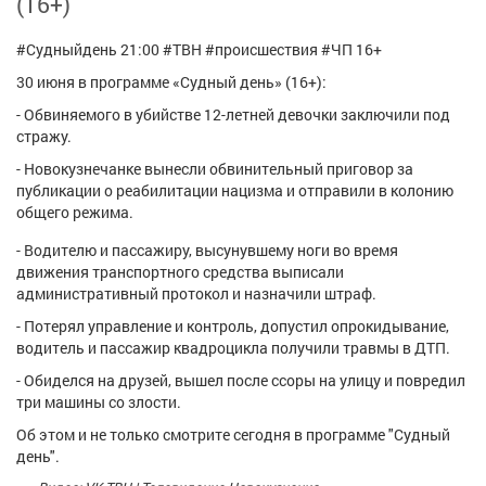
(16+)
Афиша
Обучение
Проекты
#Судныйдень 21:00 #ТВН #происшествия #ЧП 16+
30 июня в программе «Судный день» (16+):
- Обвиняемого в убийстве 12-летней девочки заключили под
Товары
Поздравления
Погода
стражу.
- Новокузнечанке вынесли обвинительный приговор за
публикации о реабилитации нацизма и отправили в колонию
общего режима.
- Водителю и пассажиру, высунувшему ноги во время
ТВ программа
Я - пенсионер
движения транспортного средства выписали
административный протокол и назначили штраф.
- Потерял управление и контроль, допустил опрокидывание,
водитель и пассажир квадроцикла получили травмы в ДТП.
- Обиделся на друзей, вышел после ссоры на улицу и повредил
три машины со злости.
Об этом и не только смотрите сегодня в программе "Судный
день".