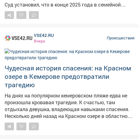
Суд установил, что в конце 2025 года в семейной
квартире мужчина, будучи в состоянии алкогольного
опьянения, надругался над своей 13‑летней
падчерицей. Он воспользовался беспомощностью
ребёнка и применил к ней насилие. Учитывая особую
VSE42.RU
тяжесть преступлений, их высокую общественную
Происшествия
Вчера
опасность и то, что жертвой стал
несовершеннолетний, суд признал подсудимого
виновным. Мужчине назначили 20 лет лишения
свободы - отбывать наказание он будет в
Чудесная история спасения: на Красном
исправительной колонии строгого режима.
озере в Кемерове предотвратили
Дополнительно суд установил ограничение свободы
трагедию
сроком на 1 год и 3 месяца. Фото: Изображение
создано с помощью приложения Шедеврум
На днях на популярном кемеровском пляже едва не
произошла кровавая трагедия. К счастью, там
отдыхала девушка, владеющая навыками спасения.
Несколько дней назад на Красном озере в областном
центре отдыхавшая женщина оказалась в
смертельной опасности: внезапно началось жуткое
кровотечение из крупной артерии. Счёт шёл на