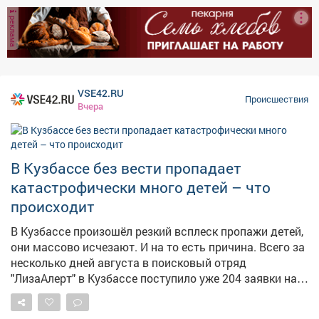
секунды. Отдыхавшая на берегу медработница
реклама
бросилась на спасение. – Медицинский работник
Екатерина больше 30 минут, до приезда скорой
помощи, была рядом и поддерживала подругу.
Маленькая хрупкая юная девушка смогла помочь, –
рассказывает подписчица паблика "Инцидент
VSE42.RU
Происшествия
Кемерово". Другие отдыхавшие тоже не остались в
Вчера
стороне:кто-то носил воду, кто-то изготовил из
подручных вещей жгут и следил за временем.
Благодаря всеобщим усилиям женщина осталась
В Кузбассе без вести пропадает
жива, её передали бригаде "скорой". – Это бесконечно
здорово, что в наше непростое время рядом есть
катастрофически много детей – что
столько замечательных людей! Кемерово и
происходит
кемеровчане, вы супер, – высказалась автор
публикации. На днях редакция VSE42.Ru показывала,
В Кузбассе произошёл резкий всплеск пропажи детей,
как люди отдыхают на Красном озере .
они массово исчезают. И на то есть причина. Всего за
несколько дней августа в поисковый отряд
"ЛизаАлерт" в Кузбассе поступило уже 204 заявки на
пропавших детей. При этом за весь июль заявок было
148, сообщили сайту VSE42.Ru в отряде. Наблюдается