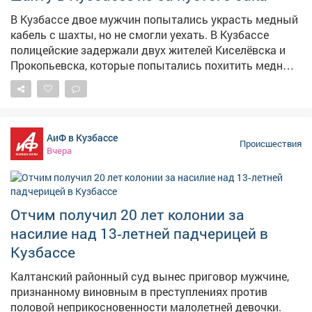
Обвиняемый признал свою вину. В прокуратуре
уточнили, что, если бы осётр погиб, ущерб
В Кузбассе двое мужчин попытались украсть медный
государству составил бы более 480 тысяч рублей.
кабель с шахты, но не смогли уехать. В Кузбассе
Уголовное дело передано в суд для рассмотрения.
полицейские задержали двух жителей Киселёвска и
Фото: ru.freepik.com
Прокопьевска, которые попытались похитить медный
кабель с территории угледобывающего предприятия.
Как сообщает ГУ МВД по Кузбассу, сигнал о
происшествии поступил от диспетчера – охрана
заметила двоих неизвестных, которые пытались
АиФ в Кузбассе
украсть кабель длиной более 130 метров. По версии
Происшествия
Вчера
следствия, злоумышленники отсоединили кабель с
экскаватора, погрузили его в УАЗ, но не смогли уехать.
У них кончился бензин, а потом загорелась машина –
пришлось бросить авто и похищенное имущество.
Отчим получил 20 лет колонии за
Сумма ущерба превысила 370 тысяч рублей.
насилие над 13‑летней падчерицей в
Полицейские установили личности подозреваемых –
это 25-летний житель Прокопьевска и 33-летний
Кузбассе
киселёвчанин. В отношении них возбуждено уголовное
Калтанский районный суд вынес приговор мужчине,
дело о покушении на кражу в крупном размере.
признанному виновным в преступлениях против
Максимальное наказание – до шести лет лишения
половой неприкосновенности малолетней девочки.
свободы.