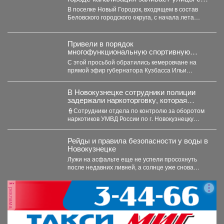
начала лета
В поселке Новый Городок, входящем в состав
Беловского городского округа, с начала лета
течет канализация....
Привели в порядок
многофункциональную спортивную
площадку на улице Притомская
С этой просьбой обратились кемеровчане на
Набережная, 1А
прямой эфир губернатора Кузбасса Ильи
Владимировича Середюка ...
В Новокузнецке сотрудники полиции
задержали наркоторговку, которая
планировала сбыть партию
👮Сотрудники отдела по контролю за оборотом
карфентанила в особо крупном размере
наркотиков УМВД России по г. Новокузнецку
получили оперативную информацию...
Рейды и правила безопасности у воды в
Новокузнецке
Лужи на асфальте еще не успели просохнуть
после недавних ливней, а солнце уже снова
палит...
реклама