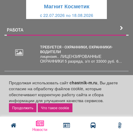
щ
и
Магнит Косметик
и
й
c 22.07.2026 по 18.08.2026
й
РАБОТА
ТРЕБУЕТСЯ - ОХРАННИКИ, ОХРАННИКИ-
ВОДИТЕЛИ
лицензия.. ЛИЦЕНЗИРОВАННЫЕ
ОХРАННИКИ 5 разряда, з/п от 33000 руб. 6...
ТРЕБУЕТСЯ - СЛЕСАРЬ ПО РЕМОНТУ
автомобилей Официальная заработная плата
Продолжая использовать сайт
chastnik-m.ru
, Вы даете
по ТКРФ; социальные гарантии и уверенность
согласие на обработку файлов cookie, которые
в...
обеспечивают корректную работу сайта и сбора
информации для улучшения качества сервисов.
ТРЕБУЕТСЯ - УБОРЩИК СЛУЖЕБНЫХ
Что такое cookie
ПОМЕЩЕНИЙ
Новости