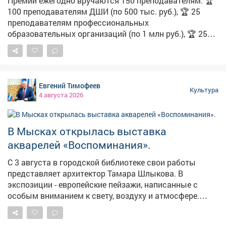
Премии ежегодно вручаются 150 преподавателям: 🏆
100 преподавателям ДШИ (по 500 тыс. руб.), 🏆 25
преподавателям профессиональных
образовательных организаций (по 1 млн руб.), 🏆 25
преподавателям организаций высшего образования
(по 1 млн руб.). Основными критериями отбора
соискателей являются наличие: ✅ наличие авторских
методик, ✅ наличие учеников, демонстрирующих
Евгений Тимофеев
высокие результаты обучения, ✅ наличие опыта
Культура
4 августа 2026
участия соискателя в творческих мероприятиях. ❗На
соискание премий преподавателей выдвигают
образовательные организации, являющиеся
В Мысках открылась выставка
основным местом их работы. 🔔 Срок подачи
акварелей «Воспоминания».
документов на соискателей - до 20 августа. ✍
Подробная информация, инструкции для организаций
С 3 августа в городской библиотеке свои работы
и соискателей, ссылка на регистрацию - на
представляет архитектор Тамара Шлыкова. В
Федеральном портале художественного образования
экспозиции - европейские пейзажи, написанные с
Артцентр.рус 👉 rfartcenter.ru/musawards/
особым вниманием к свету, воздуху и атмосфере.
#премиипреподавателям
Йорк, Эдинбург, Прага, Венеция, Флоренция. Выставка
будет работать по обычному графику библиотеки.