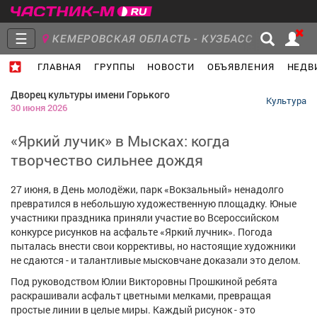
☰
КЕМЕРОВСКАЯ ОБЛАСТЬ - КУЗБАСС
ГЛАВНАЯ
ГРУППЫ
НОВОСТИ
ОБЪЯВЛЕНИЯ
НЕДВ
Главная
Группы
Новости
Дворец культуры имени Горького
Культура
30 июня 2026
«Яркий лучик» в Мысках: когда
творчество сильнее дождя
Объявления
Недвижимость
Услуги
27 июня, в День молодёжи, парк «Вокзальный» ненадолго
превратился в небольшую художественную площадку. Юные
участники праздника приняли участие во Всероссийском
конкурсе рисунков на асфальте «Яркий лучник». Погода
пыталась внести свои коррективы, но настоящие художники
Работа
Транспорт
Компании
не сдаются - и талантливые мысковчане доказали это делом.
Под руководством Юлии Викторовны Прошкиной ребята
раскрашивали асфальт цветными мелками, превращая
простые линии в целые миры. Каждый рисунок - это