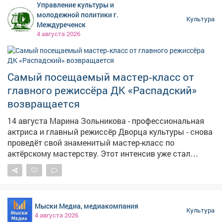
Управление культуры и
от создателей «Снежной королевы». Яркие персонажи
молодежной политики г.
Культура
и динамичный сюжет не оставили равнодушными ни
Междуреченск
детей, ни взрослых. Следите за афишами - впереди
4 августа 2026
ещё много интересных кинопоказов!
Самый посещаемый мастер‑класс от
главного режиссёра ДК «Распадский»
возвращается
14 августа Марина Зольникова - профессиональная
актриса и главный режиссёр Дворца культуры - снова
проведёт свой знаменитый мастер-класс по
актёрскому мастерству. Этот интенсив уже стал
одним из самых популярных в городе: на него
приходят, чтобы прокачать уверенность, снять
зажимы и научиться звучать убедительно в любой
ситуации. Никакой скучной теории. Только живая
Мыски Медиа, медиакомпания
практика, работа с голосом, телом и вниманием.
Культура
4 августа 2026
Никаких масок - только вы и ваша природная харизма.