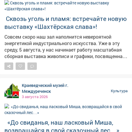
️ Сквозь уголь и пламя: встречайте новую
выставку «Шахтёрская слава»!
Совсем скоро наш зал наполнится невероятной
энергетикой индустриального искусства. Уже в эту
среду, 5 августа, у нас начинает работу масштабная
сборная выставка живописи и графики, посвященная
труду, силе духа и суровой красоте шахтерского края.
Для Междуреченска это особенная, глубоко личная
тема. Каждая работа на этой выставке - это не просто
картина, а дань уважения тем, кто ежедневно
Краеведческий музей г.
спускается под землю. ✨ Что вас ждет на
Междуреченск
Культура
экспозиции? 🔸 Мощные индустриальные пейзажи:
3 августа 2026
монументальная техника, сияние забойных огней и
подземные лабиринты, переданные экспрессивными
мазками живописи. 🔸 Пронзительная графика:
портреты героев с сильным характером, где в каждой
«До свиданья, наш ласковый Миша,
линии читаются воля и преданность своему делу. 🔸
возвращайся в свой сказочный лес…»