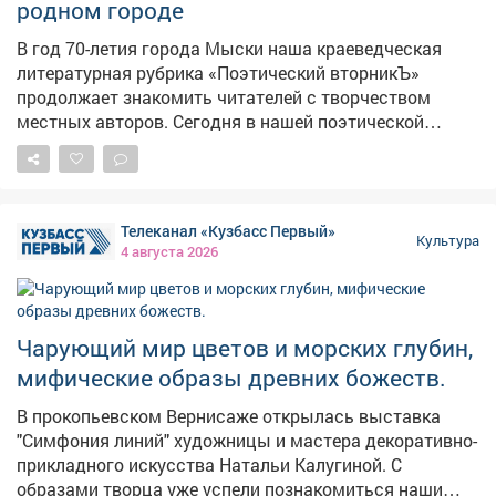
плотность этих мазков, масштаб техники и ту
родном городе
и молодёжи
монументальность, которую заложил в полотно автор.
В год 70-летия города Мыски наша краеведческая
Развивайте свою насмотренность и открывайте
литературная рубрика «Поэтический вторникЪ»
новые смыслы в индустриальном искусстве вместе с
продолжает знакомить читателей с творчеством
нами. Выставка «Шахтёрская слава» ждет вас! 📅
местных авторов. Сегодня в нашей поэтической
Период работы: с 5 по 30 августа 2026 года 📍 Адрес:
гостиной новое стихотворение Натальи Бобневой 🤗
ул. Весенняя 9 ⏳ Часы работы: пн-пт с 9:00-18:00
КУЗБАССКАЯ ЗЕМЛЯ И опять я пишу стихи О земле,
где живут шахтёры. Сколько хочешь легенд собери,
Только знай, нет ее дороже. Кузбасская земля! В ней
Телеканал «Кузбасс Первый»
жизни сплелись все мотивы. Душа богатая, яркая,
Культура
4 августа 2026
русская, И природа на все переливы. Здесь великий
шахтерский труд, Сила, мощи всех поколений, Шум
сибирской тайги вокруг, Каждый житель здесь просто
бесценен. Восхищаюсь своей стороной И храню
Чарующий мир цветов и морских глубин,
мгновения эти, Край любимый, сердцу родной, Богом
мифические образы древних божеств.
созданный на планете. Июль 2026 год
#ПоэтическийВторникЪ #мыскам70 #поэзияМысков
В прокопьевском Вернисаже открылась выставка
"Симфония линий" художницы и мастера декоративно-
прикладного искусства Натальи Калугиной. С
образами творца уже успели познакомиться наши