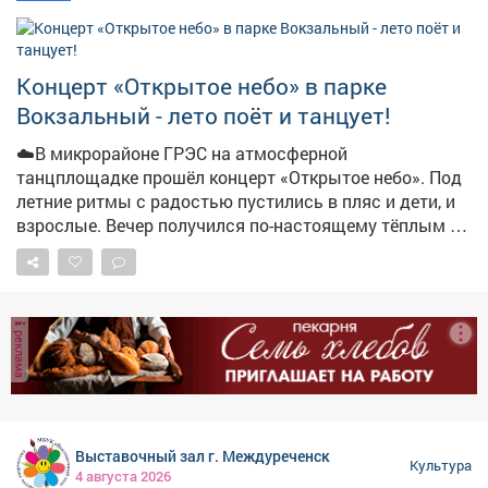
Что будет: • упражнения на снятие телесных блоков •
настройка голоса и дикции • импровизация и
сценическая речь • управление состоянием
Концерт «Открытое небо» в парке
уверенности Два потока: 🧒 17:00 - для детей и
Вокзальный - лето поёт и танцует!
подростков (игровая форма, знакомство со сценой) 🧑
19:00 - для взрослых (глубокая работа с внутренними
☁️В микрорайоне ГРЭС на атмосферной
барьерами) 🗓 14 августа 🏷 Билеты: vk.cc/cZy7
танцплощадке прошёл концерт «Открытое небо». Под
Количество мест ограничено. Не откладывайте - оно
летние ритмы с радостью пустились в пляс и дети, и
того стоит 😌
взрослые. Вечер получился по-настоящему тёплым и
душевным! 📸Подробности- в нашем материале!
реклама
Выставочный зал г. Междуреченск
Культура
4 августа 2026