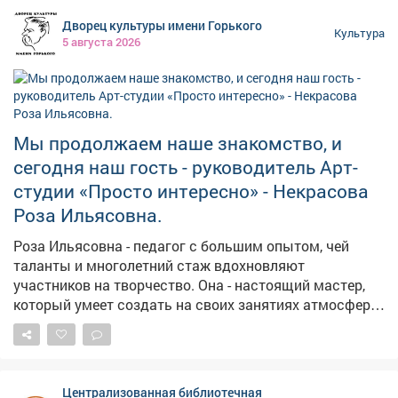
вы можете посетить любое мероприятие в музеях по
Дворец культуры имени Горького
всей области. Подробности в карточках.
Культура
5 августа 2026
#Неделя_археологии_палеонтологии_в_Кузбассе
Мы продолжаем наше знакомство, и
сегодня наш гость - руководитель Арт-
студии «Просто интересно» - Некрасова
Роза Ильясовна.
Роза Ильясовна - педагог с большим опытом, чей
таланты и многолетний стаж вдохновляют
участников на творчество. Она - настоящий мастер,
который умеет создать на своих занятиях атмосферу
творчества, где каждый ребёнок может проявить
свою индивидуальность и почувствовать себя
творцом. Здесь юные мастера учатся техникам
декоративно-прикладного творчества, проявляют
Централизованная библиотечная