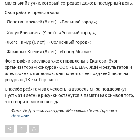
маленький лучик, который согревает даже в пасмурный день.
Афиша
Обучение
Проекты
Свои работы представили:
- Лопатин Алексей (8 лет) - «Большой город»;
- Хилус Елизавета (9 лет) - «Розовый город»;
Товары
Поздравления
Погода
- Жога Тимур (6 лет) - «Солнечный город»;
- Фоминых Ксения (8 лет) - «Город Мыски».
Фотографии рисунков уже отправлены в Екатеринбург
организаторам конкурса - ООО «ВШДА». Ждём результатов и
электронных дипломов: они появятся не позднее 3 июля на
ТВ программа
Я - пенсионер
ресурсах ДК им. Горького.
Спасибо ребятам за смелость, а взрослым - за поддержку!
Пусть эти летние рисунки останутся в памяти как символ того,
что творить можно всегда.
Фото: VK Детская изостудия «Мозаика», ДК им. Горького
Источник