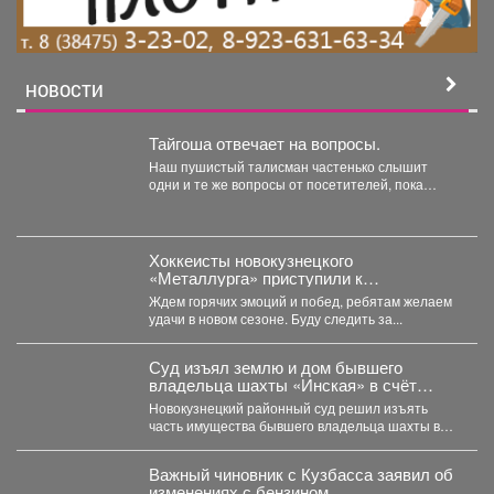
НОВОСТИ
Тайгоша отвечает на вопросы.
Наш пушистый талисман частенько слышит
одни и те же вопросы от посетителей, пока
работает в...
Хоккеисты новокузнецкого
«Металлурга» приступили к
тренировкам.
Ждем горячих эмоций и побед, ребятам желаем
удачи в новом сезоне. Буду следить за...
Суд изъял землю и дом бывшего
владельца шахты «Инская» в счёт
долга
Новокузнецкий районный суд решил изъять
часть имущества бывшего владельца шахты в
Кузбассе в пользу областного...
Важный чиновник с Кузбасса заявил об
изменениях с бензином