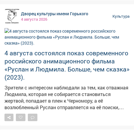
Вход свободный. Все желающие могут прикоснуться к
искусству и ненадолго перенестись в другие города.
Дворец культуры имени Горького
🏢 Выставка находится по адресу: Советская, 44.
Культура
4 августа 2026
4 августа состоялся показ современного
российского анимационного фильма
«Руслан и Людмила. Больше, чем сказка»
(2023).
Зрители с интересом наблюдали за тем, как отважная
Людмила, которая не собирается становиться
жертвой, попадает в плен к Черномору, а её
возлюбленный Руслан отправляется на её поиски,
сталкиваясь на своём пути с магическими
ловушками, говорящим медведем и даже попадает в
сражение с колдуном в небесах. Эта яркая
анимационная версия классической поэмы Пушкина