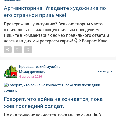
Арт-викторина: Угадайте художника по
его странной привычке!
Проверим вашу интуицию? Великие творцы часто
отличались весьма эксцентричным поведением.
Пишите в комментариях номер правильного ответа, а
через два дня мы раскроем карты! 👇 ❓ Вопрос: Какой
великий русский художник так сильно любил птиц, что
каждую весну скупал на рынках целые клетки с
пернатыми только для того, чтобы тут же выпустить
их на волю прямо на глазах у изумленной публики? 1️⃣
Краеведческий музей г.
Иван Шишкин (набирался вдохновения для лесных
Междуреченск
Культура
пейзажей) 2️⃣ Василий Перов (изучал повадки птиц для
4 августа 2026
своих охотничьих картин) 3️⃣ Алексей Саврасов (автор
знаменитого полотна «Грачи прилетели») 4️⃣ Иван
Айвазовский (считал, что птицы приносят удачу
морякам) 🏛 Искусство - это не сухие строчки из
Говорят, что война не кончается, пока
учебников, а живые, страстные и порой очень
жив последний солдат.
чудаковатые люди. Пока вы думаете над ответом,
напоминаем, что в нашем выставочном зале вовсю
Но она точно не кончается, пока мы помним. 🚂 В