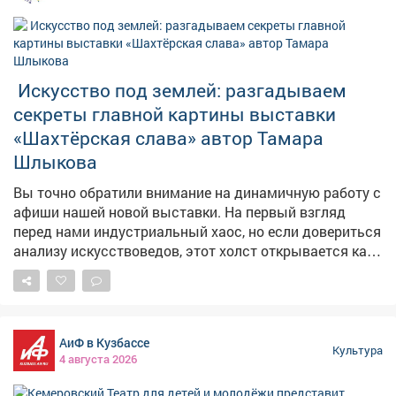
️ Искусство под землей: разгадываем
секреты главной картины выставки
«Шахтёрская слава» автор Тамара
Шлыкова
Вы точно обратили внимание на динамичную работу с
афиши нашей новой выставки. На первый взгляд
перед нами индустриальный хаос, но если довериться
анализу искусствоведов, этот холст открывается как
мощнейший психологический шедевр. Давайте
разберем, какие скрытые приемы использовал автор,
чтобы передать всю мощь подземного труда: 🌀 1.
Иллюзия бешеного вращения (Эффект вихря) Стоит
АиФ в Кузбассе
отметить, как виртуозно художник закручивает
Культура
4 августа 2026
композицию. Круглый режущий орган комбайна и
летящие брызги породы написаны стремительными,