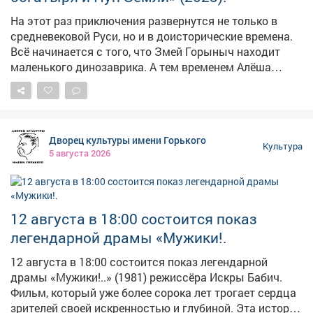
На этот раз приключения развернутся не только в
средневековой Руси, но и в доисторические времена.
Всё начинается с того, что Змей Горыныч находит
маленького динозаврика. А тем временем Алёша
Попович вместе с Князем и говорящим конём Юлием
буквально проваливаются сквозь землю. Теперь Илье
Муромцу и Добрыне Никитичу предстоит выручить
друзей и узнать, что такое загадочный Пуп Земли.
Дворец культуры имени Горького
Героев ждёт встреча с миром динозавров и древних
Культура
5 августа 2026
людей, а также множество невероятных приключений.
Персонажей озвучили известные актёры: Олег
Куликович, Валерий Соловьёв, Дмитрий Быковский-
Ромашов, Сергей Маковецкий и Дмитрий Высоцкий. 📅
12 августа в 18:00 состоится показ
Когда: 11 августа, 13:00 📍 Где: Дворец культуры
легендарной драмы «Мужики!.
имени Горького Вход свободный!
12 августа в 18:00 состоится показ легендарной
драмы «Мужики!..» (1981) режиссёра Искры Бабич.
Фильм, который уже более сорока лет трогает сердца
зрителей своей искренностью и глубиной. Эта история