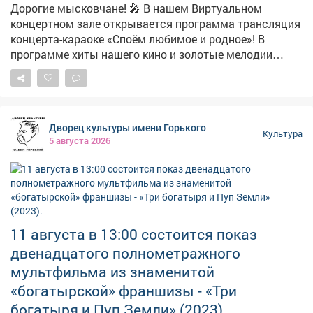
Дорогие мысковчане! 🎤 В нашем Виртуальном
концертном зале открывается программа трансляция
концерта-караоке «Споём любимое и родное»! В
программе хиты нашего кино и золотые мелодии
советской и российской эстрады. 🎻 Атмосферу
праздника создадут харизматичные петербургские
артисты: вокалисты, инструменталисты и танцоры. 🏢
Место проведения: Центральная городская
Дворец культуры имени Горького
библиотека (Советская, 44). 📞 По вопросам
Культура
5 августа 2026
обращайтесь: 2-06-44.
11 августа в 13:00 состоится показ
двенадцатого полнометражного
мультфильма из знаменитой
«богатырской» франшизы - «Три
богатыря и Пуп Земли» (2023).