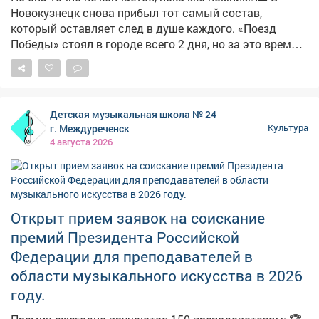
работает новая масштабная выставка «Шахтёрская
Новокузнецк снова прибыл тот самый состав,
слава»! Приходите заряжаться мощной энергией
который оставляет след в душе каждого. «Поезд
индустриальной живописи и графики. 📍 Адрес: ул.
Победы» стоял в городе всего 2 дня, но за это время
его посетили сотни жителей Кузбасса - от школьников
Весенняя 9 ⏳ Часы работы: пн-пт с 9:00-18:00
до ветеранов. Это не просто музей на колесах. Это
машина времени. Вы идете по вагонам, а в наушниках
- голос машиниста поровоза Лидии, свидетеля тех
Детская музыкальная школа № 24
событий. Она проведет вас через все ужасы и
г. Междуреченск
Культура
надежды военных лет так, будто вы были там. И в
4 августа 2026
нашем музее хранятся экспонаты, которые тоже
«видели» ту войну. Приходите, мы расскажем.
Открыт прием заявок на соискание
премий Президента Российской
Федерации для преподавателей в
области музыкального искусства в 2026
году.