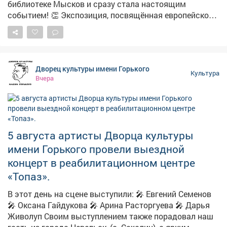
библиотеке Мысков и сразу стала настоящим
событием! 👏 Экспозиция, посвящённая европейскому
городскому пейзажу, пользуется огромным интересом
у горожан. В день её монтажа выставку посетила
жительница Салаира. На этой неделе оценить работы
архитектора-художника пришли ценители акварели из
Дворец культуры имени Горького
Кемерова. 👋 Приходите и вы за вдохновением и
Культура
Вчера
хорошим настроением! Ждём вас в библиотеке по
адресу: г. Мыски, ул. Советская, д. 44. #воспоминания
#выставкаакварели #акварельшлыковой
5 августа артисты Дворца культуры
имени Горького провели выездной
концерт в реабилитационном центре
«Топаз».
В этот день на сцене выступили: 🎤 Евгений Семенов
🎤 Оксана Гайдукова 🎤 Арина Расторгуева 🎤 Дарья
Живолуп Своим выступлением также порадовал наш