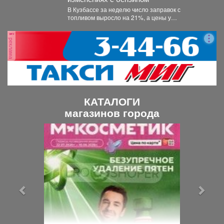
В Кузбассе за неделю число заправок с
топливом выросло на 21%, а цены у
независимых...
реклама
КАТАЛОГИ
магазинов города
П
С
р
л
е
е
д
д
ы
у
д
ю
у
щ