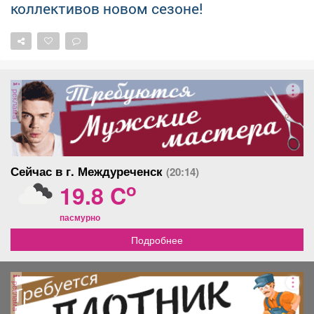
коллективов новом сезоне!
реклама
Сейчас в г. Междуреченск
(20:14)
o
19.8 C
пасмурно
Подробнее
реклама