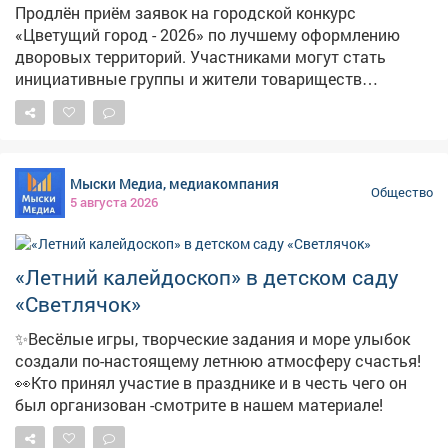
Продлён приём заявок на городской конкурс
«Цветущий город - 2026» по лучшему оформлению
дворовых территорий. Участниками могут стать
инициативные группы и жители товариществ
собственников жилья и многоквартирных домов.
Номинации следующие: 🌼 «Лучшая клумба-цветник»
🌺 «Цветочный палисадник» 🌸 «Наш цветущий двор»
🌻 «Цветущий балкон» 🌹 «Цветочный кадр»
Мыски Медиа, медиакомпания
(фотоконкурс) 🪻 «Управляю, цветами украшаю» 💐
Общество
5 августа 2026
«Ботанический бунт» 🪷 «Мой цветущий дом» Заявки
на участие принимаются в печатном или электронном
виде: - г.Междуреченск, пр.Строителей, 20а, кабинет
«Летний калейдоскоп» в детском саду
420 - эл. адрес: replan@mrech.ru 📞 Телефон для
справок: 2-82-77. Положение о конкурсе размещено на
«Светлячок»
сайте администрации:
✨Весёлые игры, творческие задания и море улыбок
https://mrech.ru/media/texteditor/2026/06/26/20260626-
создали по-настоящему летнюю атмосферу счастья!
1162.pdf
👀Кто принял участие в празднике и в честь чего он
был организован -смотрите в нашем материале!