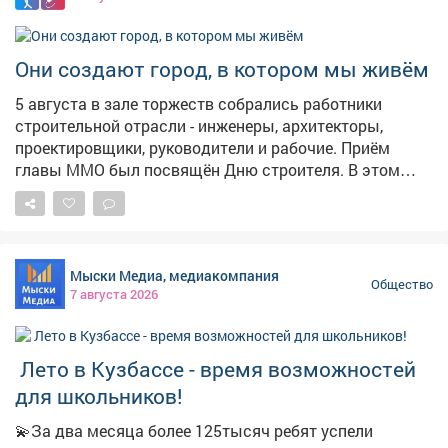
водоема обустроен стихийный лагерь бездомных. На
опубликованных кадрах видно: среди деревьев стоят
стулья, стол, раковины, тележки из супермаркетов и
Они создают город, в котором мы живём
кучи мусора. Никого из людей на месте не оказалось.
5 августа в зале торжеств собрались работники
строительной отрасли - инженеры, архитекторы,
проектировщики, руководители и рабочие. Приём
главы ММО был посвящён Дню строителя. В этом
году профессиональному празднику исполняется 70
лет. И наш Междуреченск, который в прошлом году
отметил свой 70-летний юбилей, - прямое
подтверждение тому, насколько важен труд
Мыски Медиа, медиакомпания
строителей. Сотни домов, школы, больницы, дороги,
Общество
7 августа 2026
мосты - всё это создано вашими руками. С
поздравлением выступил глава округа Павел
Камбалин . Состоялась церемония награждения - 13
️ Лето в Кузбассе - время возможностей
человек получили заслуженные награды за
добросовестный труд. Тёплую атмосферу вечера
для школьников!
создали творческие коллективы ДК «Распадский»:
💫За два месяца более 125тысяч ребят успели
«Звонкий каблучок», «Ералаш», солисты Александр