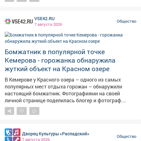
странице во «ВКонтакте» с хештегом #МойКузбасс.
Итоговый клип, в который войдут лучшие видеозаписи
жителей региона, покажут в День шахтера в Кемерове.
VSE42.RU
Присоединяйтесь к акции и станьте частью общего
Общество
7 августа 2026
поздравления Кузбасса!
Бомжатник в популярной точке
Кемерова - горожанка обнаружила
жуткий объект на Красном озере
В Кемерове у Красного озера – одного из самых
популярных мест отдыха горожан – обнаружили
настоящий бомжатник. Фотографиями на своей
личной странице поделилась блогер и фотограф
Екатерина Комарова. – Шла, шла и вот...бомжи
наверное живут летом. Не было такого там (авторский
стиль сохранен – прим.ред.), – написала блогер.
Красное озеро – одно из самых популярных мест
Дворец Культуры «Распадский»
отдыха кемеровчан. Однако теперь в лесополосе у
Общество
7 августа 2026