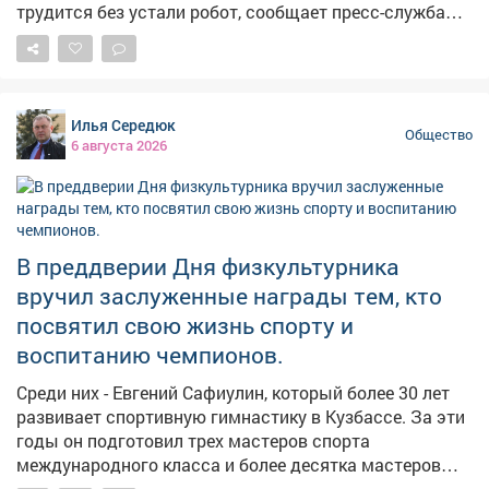
трудится без устали робот, сообщает пресс-служба
аэрогавани. Инновационный работник
самостоятельно чистит пол. – Он внимательно следит
за обстановкой: видит пассажиров и препятствия,
аккуратно объезжает, а если путь занят, остановится
Илья Середюк
и подождёт. Перед началом уборки обязательно
Общество
6 августа 2026
предупредит пассажиров, чтобы всем было
комфортно, – сказали в аэропорту. Кузбассовцам
предложено выбрать имя для роботизированного
трудяги: варианты принимаются до 10 августа в
паблике аэропорта. Пользователи соцсетей уже
В преддверии Дня физкультурника
породили десятки идей. Среди них "АэроКузя",
вручил заслуженные награды тем, кто
"Новокузя", "Робочист", "Пылетузик", "Мойша",Р. У. А. Н.
посвятил свою жизнь спорту и
(робот-уборщик аэропорта Новокузнецк), "Робби" и
другие.
воспитанию чемпионов.
Среди них - Евгений Сафиулин, который более 30 лет
развивает спортивную гимнастику в Кузбассе. За эти
годы он подготовил трех мастеров спорта
международного класса и более десятка мастеров
спорта России, а сегодня - руководит крупнейшей в