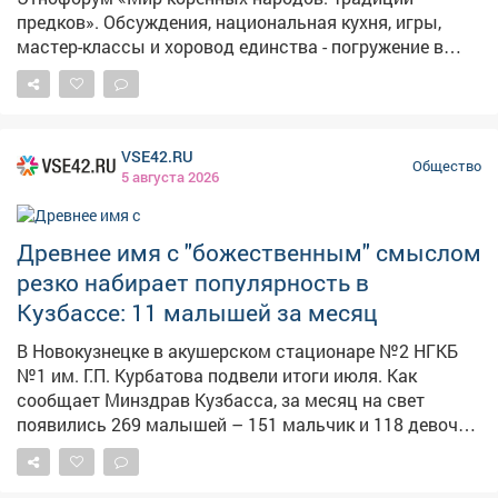
предков». Обсуждения, национальная кухня, игры,
мастер-классы и хоровод единства - погружение в
культуру гарантировано! Слышите зов предков?
Приезжайте!
VSE42.RU
Общество
5 августа 2026
Древнее имя с "божественным" смыслом
резко набирает популярность в
Кузбассе: 11 малышей за месяц
В Новокузнецке в акушерском стационаре №2 НГКБ
№1 им. Г.П. Курбатова подвели итоги июля. Как
сообщает Минздрав Кузбасса, за месяц на свет
появились 269 малышей – 151 мальчик и 118 девочек.
Среди новорождённых мальчиков абсолютным
лидером по популярности стало имя Михаил – его
выбрали родители 11 раз. В ведомстве отметили, что