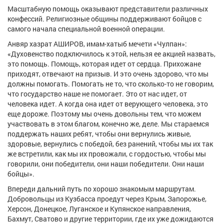
Масштабную помощь оказывают представители различных
конфессий. Религиозные общины поддерживают бойцов с
самого начала специальной военной операции.
Анвяр хазрат АШИРОВ, имам-хатыб мечети «Чулпан»:
«Духовенство подключилось к этой, нельзя ее акцией назвать,
это помощь. Помощь, которая идет от сердца. Прихожане
приходят, отвечают на призыв. И это очень здорово, что мы
должны помогать. Помогать не то, что сколько-то не говорим,
что государство наше не помогает. Это от нас идет, от
человека идет. А когда она идет от верующего человека, это
еще дороже. Поэтому мы очень довольны тем, что можем
участвовать в этом благом, конечно же, деле. Мы стараемся
поддержать наших ребят, чтобы они вернулись живые,
здоровые, вернулись с победой, без ранений, чтобы мы их так
же встретили, как мы их провожали, с гордостью, чтобы мы
говорили, они победители, они наши победители. Они наши
бойцы».
Впереди дальний путь по хорошо знакомым маршрутам.
Добровольцы из Кузбасса проедут через Крым, Запорожье,
Херсон, Донецкое, Луганское и Купянское направления,
Бахмут, Сватово и другие территории, где их уже дожидаются