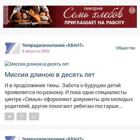
слухи о том, что имя Миша выходит из моды, сильно
реклама
преувеличены. Наоборот, оно стремительно набирает
популярность. Врачи и сотрудники роддома
поздравили все семьи с пополнением и пожелали
малышам здоровья и счастливого детства. Всего за
месяц в роддоме приняли 269 новорождённых, что
Телерадиокомпания «КВАНТ»
стало одним из самых высоких показателей в этом
Общество
5 августа 2026
году.
Миссия длиною в десять лет
И в продолжении темы. Забота о будущем детей
проявляется по-разному. И пока одни специалисты
центра «Семья» оформляют документы для молодых
родителей, другие помогают ребятам постарше
обрести то, что нельзя купить в магазине, -
уверенность в себе.
Телерадиокомпания «КВАНТ»