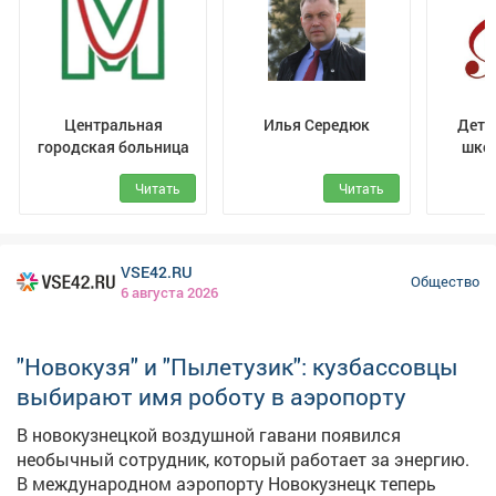
творческий номер!
Центральная
Илья Середюк
Детс
городская больница
школ
Белоу
Читать
Читать
Меж
VSE42.RU
Общество
6 августа 2026
"Новокузя" и "Пылетузик": кузбассовцы
выбирают имя роботу в аэропорту
В новокузнецкой воздушной гавани появился
необычный сотрудник, который работает за энергию.
В международном аэропорту Новокузнецк теперь