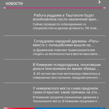
НОВОСТИ
️ Работа роддома в Таштаголе будет
возобновлена после назначения врача-
неонатолога.
Сейчас проводится собеседование со
специалистом на данную должность. Об этом
сегодня заявил губернатор Илья Середюк...
Сотрудники народной дружины «Рать»
вместе с полицейскими вышли на
патрулирование центральной части
🤝 Дружинники помогают правоохранителям
Мысков
следить за безопасностью в местах массового
пребывания людей. 💫Благодаря их...
В Кемерове псевдогадалка, похитившая
деньги пенсионерки во время обряда
снятия порчи, отправилась в колонию-
📄 45-летняя местная жительница обвинялась в
поселение
совершении преступления, предусмотренного ч.
2 ст. 158 УК РФ...
У кемеровского моста снова продлили
сроки открытия: какие причины на этот
раз
В Кемерове продлили ограничение движения у
Театрального моста. В Кемерове продлевается
временное ограничение автомобильного...