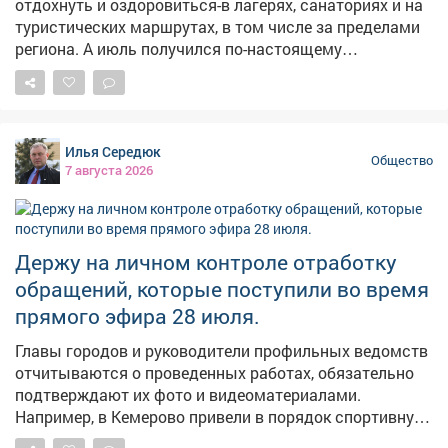
отдохнуть и оздоровиться-в лагерях, санаториях и на
Кожевников, Ольга Хонкина, Никита Федерягин, а
туристических маршрутах, в том числе за пределами
финальной точкой стало выступление Михаила и
региона. А июль получился по-настоящему
Марии Чакилевых, Алены Еськовой и Татьяны
насыщенным: прошло свыше 600профильных смен-
Мажитовой. Спасибо строителям за то, что делаете
волонтёрских, научных, профориентационных и
наш город удобным, красивым и устремлённым в
патриотических. 📌Растёт и инфраструктура для
будущее. С праздником! 🏙 #ДеньСтроителя
детского отдыха: уже в следующем году начнётся
#СпасибоСтроителям
Илья Середюк
строительство двух новых корпусов в центре
Общество
7 августа 2026
«Авангард». 👉Подробности-в нашем материале!
Держу на личном контроле отработку
обращений, которые поступили во время
прямого эфира 28 июля.
Главы городов и руководители профильных ведомств
отчитываются о проведенных работах, обязательно
подтверждают их фото и видеоматериалами.
Например, в Кемерово привели в порядок спортивную
площадку на Притомской набережной. Обновили