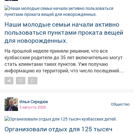
сотрудниками полиции помогают подросткам
две новые школы – в Междуреченске и посёлке Теба в
сделать осознанный выбор в пользу здоровья и
Междуреченском округе. Ранее сообщалось, что
законопослушного поведения.
школы Кузбасса готовятся к новым требованиям для
Наши молодые семьи начали активно
младших классов.
пользоваться пунктами проката вещей
для новорожденных.
На прошлой неделе приняли решение, что все
кузбасские родители до 35 лет включительно могут
стать клиентами таких пунктов. Уже получаю
информацию из территорий, что число посещений
заметно возросло. Подтверждают это и сами
молодые родители. Ольга Андреевна из
Крапивинского округа и ее супруг Владимир
Андреевич в пункте проката подобрали для дочери
Илья Середюк
автокресло, прогулочную коляску и стульчик для
Общество
5 августа 2026
кормления. Алексия Киселева из Ленинск-Кузнецкого
округа - студентка. Ее сыну исполнилось 11 месяцев.
Прокатом семья Киселевых пользуется уже не в
Организовали отдых для 125 тысяч
первый раз: брали коляску, манеж, ходунки,