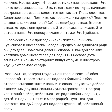
конечно. Нас все ждут. И посмотрите, как нас провожают. Это
никто не организовывал. Это, то есть сами вот душа начинает
раскрываться, сердце колотится вот так вот. Глаза слезятся.
Советское время. Помните, как провожали на армию? Песенки
слышите, какие они поют? Сейчас еще будут стихи. Это все
стихи, которые они прочитают. Это они сами написали. Это
авторы наши. Это новокузнечане опять же. Это Кузбасс».
К новокузнечанам присоединились жители Ленинска-
Кузнецкого и Киселевска. Города нередко объединяются ради
общего дела. Помогают делом и словом. В каждой посылке
частичка домашнего тепла для поднятия боевого духа
земляков. Письма по старинке пишут от руки. В них строки,
идущие от самого сердца.
Роза БАСОВА, ветеран труда: «Наш красно-зеленый обоз
непростой. От всех земляков подарок большой. Обоз
отправляем защитникам нашим. И слово напутствие доброе
скажем. Мы дружны, сильны и умеем сражаться. Преград
испытаний любив, не бояться. Все ради любви и родных, и
детей. И Родины. Нет ее в мире родней. Пусть каждая
весточка, каждый предмет подарит душевный, заботливый
свет».