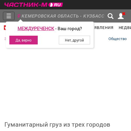
☰
КЕМЕРОВСКАЯ ОБЛАСТЬ - КУЗБАСС
ГЛАВНАЯ
ГРУППЫ
НОВОСТИ
ОБЪЯВЛЕНИЯ
НЕДВ
МЕЖДУРЕЧЕНСК
- Ваш город?
Главная
Группы
Новости
30 июня 2026
Общество
Объявления
Недвижимость
Услуги
Работа
Транспорт
Компании
Гуманитарный груз из трех городов