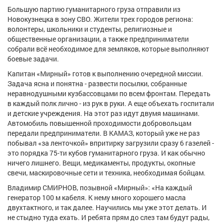
Афиша
Обучение
Проекты
Большую партию гуманитарного груза отправили из
Новокузнецка в зону СВО. Жители трех городов региона:
волонтеры, школьники и студенты, религиозные и
общественные организации, а также предприниматели
собрали всё необходимое для земляков, которые выполняют
боевые задачи.
Товары
Поздравления
Погода
Капитан «Мирный» готов к выполнению очередной миссии.
Задача ясна и понятна - развести посылки, собранные
неравнодушными кузбассовцами по всем фронтам. Передать
в каждый полк лично - из рук в руки. А еще объехать госпитали
и детские учреждения. На этот раз идут двумя машинами.
ТВ программа
Я - пенсионер
Автомобиль повышенной проходимости добровольцам
передали предприниматели. В КАМАЗ, который уже не раз
побывал «за ленточкой» впритирку загрузили сразу 6 газелей -
это порядка 75-ти кубов гуманитарного груза. И как обычно
ничего лишнего. Вещи, медикаменты, продукты, окопные
свечи, маскировочные сети и техника, необходимая бойцам.
Владимир СМИРНОВ, позывной «Мирный»: «На каждый
генератор 100 м кабеля. К нему много хорошего масла
двухтактного, и так далее. Научились мы уже этот делать. И
не стыдно туда ехать. И ребята прям до слез там будут рады,