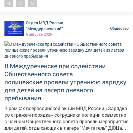
стране школой гимнастики. Более полувека посвятил
спорту Виктор Сунайкин. Под его руководством
кузбасская школа тяжелой атлетики воспитала
Отдел МВД России
чемпионов мира и Европы, а в 2020 году была
"Междуреченский"
Общество
признана лучшей спортивной школой России. В
6 августа 2026
Кузбассе регулярно занимаются спортом больше 1,5
млн человек. Во многом это результат системной
работы наших тренеров, преподавателей,
инструкторов и всех, кто каждый день помогает
В Междуреченске при содействии
людям выбирать активный и здоровый образ жизни.
Поздравляю всех работников отрасли с наступающим
Общественного совета
Днем физкультурника! Спасибо за преданность
полицейские провели утреннюю зарядку
своему делу и за ваши победы!
для детей из лагеря дневного
пребывания
В рамках всероссийской акции МВД России «Зарядка
со стражем порядка» сотрудники полиции совместно
с членом Общественного совета провели мероприятие
для детей, отдыхающих в лагере "Мечтатель" ДЮЦа. В