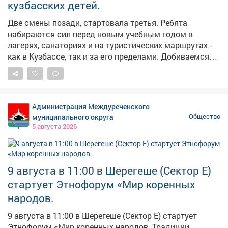
кузбасских детей.
видеоняню и зимние санки. Сейчас понадобилось
детское автокресло. Решили не покупать на короткое
Две смены позади, стартовала третья. Ребята
время, а снова взять в прокате. Когда давал
набираются сил перед новым учебным годом в
поручение запустить меру поддержки, опирался на
лагерях, санаториях и на туристических маршрутах -
собственный опыт отца троих детей. Чтобы купить
как в Кузбассе, так и за его пределами. Добиваемся
все необходимое и обновлять по мере роста, нужны
того, чтобы с каждым годом наши юные земляки
серьезные деньги - не каждому семейному бюджету
получали все больше возможностей - не только
по силам. Гораздо удобнее взять бесплатно на время
провести лето, но еще и развить свои таланты,
все необходимое.
обрести новые знания и навыки, завести друзей.
Администрация Междуреченского
Обновляем и инфраструктуру лагкерей. В следующем
муниципального округа
Общество
году начнем строительство двух новых корпусов в
5 августа 2026
центре «Авангард» в Белово.
9 августа в 11:00 в Шерегеше (Сектор Е)
стартует Этнофорум «Мир коренных
народов.
9 августа в 11:00 в Шерегеше (Сектор Е) стартует
Этнофорум «Мир коренных народов. Традиции