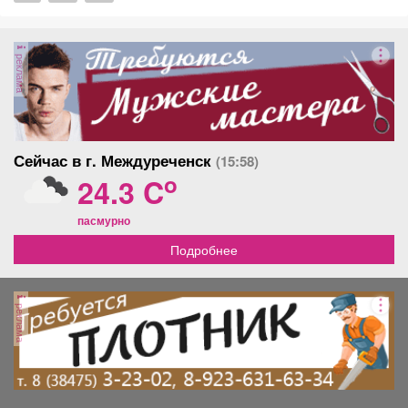
реклама
Сейчас в г. Междуреченск
(15:58)
o
24.3 C
пасмурно
Подробнее
реклама