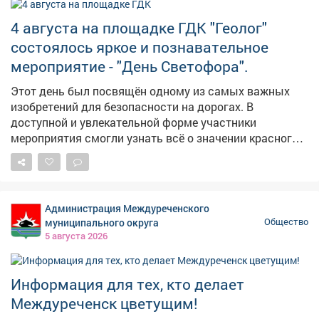
4 августа на площадке ГДК "Геолог"
состоялось яркое и познавательное
мероприятие - "День Светофора".
Этот день был посвящён одному из самых важных
изобретений для безопасности на дорогах. В
доступной и увлекательной форме участники
мероприятия смогли узнать всё о значении красного,
жёлтого и зелёного цветов. Познакомиться с историей
создания первого светофора и его эволюцией до
современных моделей. Поучаствовать в
интерактивных играх и викторинах. Праздник в ГДК
Администрация Междуреченского
"Геолог" стал не просто развлечением, а важным
муниципального округа
Общество
уроком в игровой форме, который напомнил всем
5 августа 2026
гостям: безопасность начинается с каждого из нас.
Такие события помогают заложить основы
ответственного поведения на дороге с самого раннего
Информация для тех, кто делает
возраста.
Междуреченск цветущим!