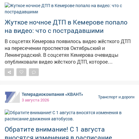
Жуткое ночное ДТП в Кемерове попало
на видео: что с пострадавшими
В соцсетях Кемерова появилось видео жёсткого ДТП
на пересечении проспектов Октябрьский и
Ленинградский. В соцсетях Кемерова очевидцы
опубликовали видео жёсткого ДТП, которое
произошло на пересечении проспектов Октябрьский и
Ленинградский.Как сообщили корреспонденту
VSE42.RU в кемеровском ГАИ, авария случилась 2
августа в 23:05 у дома №74 по проспекту
Телерадиокомпания «КВАНТ»
Октябрьскому. По данным ведомства, водитель BMW
Транспорт и дороги
3 августа 2026
X3 двигался по проспекту Октябрьскому со стороны
бульвара Строителей. При повороте налево на
проспект Ленинградский, на зелёный сигнал
светофора, он не предоставил преимущество
Обратите внимание! С 1 августа
встречному автомобилю KIA RIO, который ехал прямо.
вносятся изменения в расписание
Произошло столкновение. В результате ДТП водитель