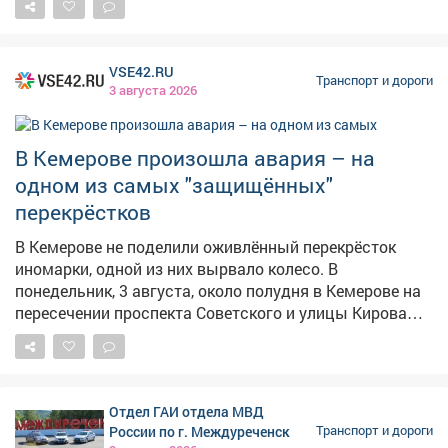
заняты нормализацией цен. «На предыдущей неделе
мы переговорили с поставщиками горючего на
независимые автозаправочные станции и получили
VSE42.RU
предварительно договоренность, что на текущей
Транспорт и дороги
3 августа 2026
неделе логистические затраты будут снижаться, а
значит, будет возможность нам говорить о снижении
цен на этих заправочных станций», - рассказал глава
В Кемерове произошла авария – на
региона. Также чиновники будут увеличивать
одном из самых "защищённых"
количество независимых АЗС, чтобы был резерв, и
перекрёстков
отслеживать условия приоритизации заправки
топлива тем службам, которые определили на
В Кемерове не поделили оживлённый перекрёсток
областном штабе. Фото: Изображение сгенерировано
иномарки, одной из них вырвало колесо. В
ChatGPT
понедельник, 3 августа, около полудня в Кемерове на
пересечении проспекта Советского и улицы Кирова
столкнулись легковые автомобили,
рассказалапостояннаячитательница VSE42.Ru. –
Столкнулись две иномарки. Колесо аж вывернуло.
Стояли до этого посреди улицы три человека,
Отдел ГАИ отдела МВД
спокойненько, что-то обсуждали, потом отошли в
России по г. Междуреченск
Транспорт и дороги
сторонку, – сказала очевидица. Рядом она заметила