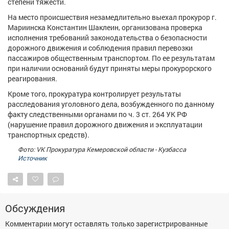
степени тяжести.
Афиша
Обучение
Проекты
На место происшествия незамедлительно выехал прокурор г.
Мариинска Константин Шаклеин, организована проверка
исполнения требований законодательства о безопасности
дорожного движения и соблюдения правил перевозки
пассажиров общественным транспортом. По ее результатам
Товары
Поздравления
Погода
при наличии оснований будут приняты меры прокурорского
реагирования.
Кроме того, прокуратура контролирует результаты
расследования уголовного дела, возбужденного по данному
факту следственными органами по ч. 3 ст. 264 УК РФ
ТВ программа
Я - пенсионер
(нарушение правил дорожного движения и эксплуатации
транспортных средств).
Фото: VK Прокуратура Кемеровской области - Кузбасса
Источник
Обсуждения
Комментарии могут оставлять только зарегистрированные