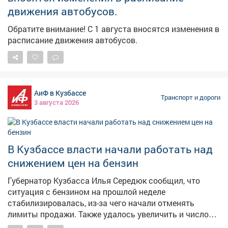
KIA RIO получил травмы и самостоятельно обратился
движения автобусов.
в медицинское учреждение.
Обратите внимание! С 1 августа вносятся изменения в
расписание движения автобусов.
АиФ в Кузбассе
Транспорт и дороги
3 августа 2026
В Кузбассе власти начали работать над
снижением цен на бензин
Губернатор Кузбасса Илья Середюк сообщил, что
ситуация с бензином на прошлой неделе
стабилизировалась, из-за чего начали отменять
лимиты продажи. Также удалось увеличить и число
работающих заправок - со 149 до 182. Теперь власти