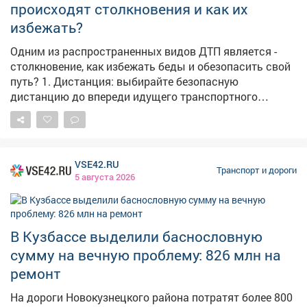
происходят столкновения и как их
избежать?
Одним из распространенных видов ДТП является -
столкновение, как избежать беды и обезопасить свой
путь? 1. Дистанция: выбирайте безопасную
дистанцию до впереди идущего транспортного
средства. 2. Сигналы светофора: проезд перекрестка
на "желтый" или попытка проскочить на "красный"
чаще всего оборачивается столкновением. 3.
Предсказуемость: всегда включайте сигналы
VSE42.RU
поворота заранее, не совершайте резких маневров. 4.
Транспорт и дороги
5 августа 2026
Телефон: управление транспортным средством
требует внимания и сосредоточенности - отвлечение
на телефон создает помехи. 5. Скорость: выигрыш в
пару минут не стоит риска, которому вы подвергаете
В Кузбассе выделили баснословную
себя и окружающих, превышая скорость. Дорога не
сумму на вечную проблему: 826 млн на
прощает ошибок, чтобы их избежать, важно
ремонт
соблюдать Правила дорожного движения.
На дороги Новокузнецкого района потратят более 800