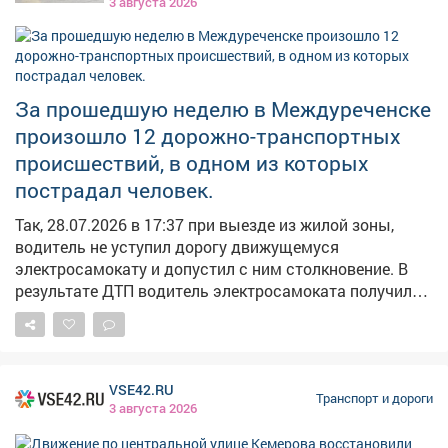
3 августа 2026
автомобиль с надписью "Оформление ДТП". Судя по
всему, обошлось без пострадавших, и участники
решили разобраться без вызова ГАИ. Тем не менее
сразу повреждённую иномарку, лишившуюся колеса, с
За прошедшую неделю в Междуреченске
дороги не убрать, потому движение какое-то время
будет затруднено. Указанный перекрёсток – один из
произошло 12 дорожно-транспортных
самых "защищённых". Здесь установлены камеры
происшествий, в одном из которых
наблюдения, для пешеходов сделана отдельнаяфаза.
пострадал человек.
Так, 28.07.2026 в 17:37 при выезде из жилой зоны,
водитель не уступил дорогу движущемуся
электросамокату и допустил с ним столкновение. В
результате ДТП водитель электросамоката получил
телесные повреждения, на машине скорой помощи
доставлен в Междуреченскую городскую больницу.
Всего за отчетный период сотрудниками
Госавтоинспекции были выявлены 223 водителя и 9
VSE42.RU
пешеходов, нарушивших Правила дорожного
Транспорт и дороги
3 августа 2026
движения. Выявлено: - 13 водителей, не имеющих
права управления ТС; - 16 водителей, которые не