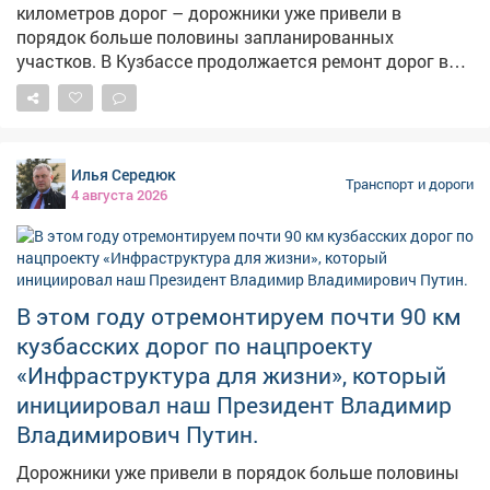
километров дорог – дорожники уже привели в
порядок больше половины запланированных
участков. В Кузбассе продолжается ремонт дорог в
рамках нацпроекта "Инфраструктура для жизни". Как
сообщают областные власти, в этом сезоне
планируется отремонтировать почти 90 километров
трасс. Дорожники уже выполнили больше половины
Илья Середюк
запланированных работ. Например, завершён ремонт
Транспорт и дороги
4 августа 2026
участка трассы Новосибирск – Ленинск-Кузнецкий –
Кемерово – Юрга. В Кемерове готовы 5 объектов из 8,
в Новокузнецке – 5 из 12. При выборе дорог власти
ориентируются на обращения жителей, особенно на те,
что связывают районы с больницами и школами.
В этом году отремонтируем почти 90 км
Губернатор поручил дорожникам не снижать темпов,
кузбасских дорог по нацпроекту
но качество остаётся главным критерием. Если
«Инфраструктура для жизни», который
дефекты проявятся позже, подрядчики обязаны
восстановить всё за свой счёт.
инициировал наш Президент Владимир
Владимирович Путин.
Дорожники уже привели в порядок больше половины