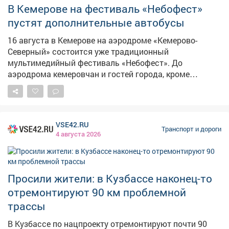
В Кемерове на фестиваль «Небофест»
пустят дополнительные автобусы
16 августа в Кемерове на аэродроме «Кемерово-
Северный» состоится уже традиционный
мультимедийный фестиваль «Небофест». До
аэродрома кемеровчан и гостей города, кроме
регулярного маршрута № 9, довезут и
дополнительные автобусы. Они будут курсировать с
11:00 до 23:00. Так, от Драмтеатра пойдёт автобус №
9/1, а от д/п «Центральный» № 9/2. На фестивале
VSE42.RU
ждёт авиационная программа, презентация более 50
Транспорт и дороги
4 августа 2026
видов спорта, ярмарка мастеров, фудкорт и обширная
музыкальная программа. Так, выступят проект
«Сестрёнка», группы «Ундервуд», «Братья Грим»,
Ирина Нельсон и «REFLEX». Споют и кемеровские
Просили жители: в Кузбассе наконец-то
артисты, которых недавно отобрали. Фото: АиФ
отремонтируют 90 км проблемной
трассы
В Кузбассе по нацпроекту отремонтируют почти 90