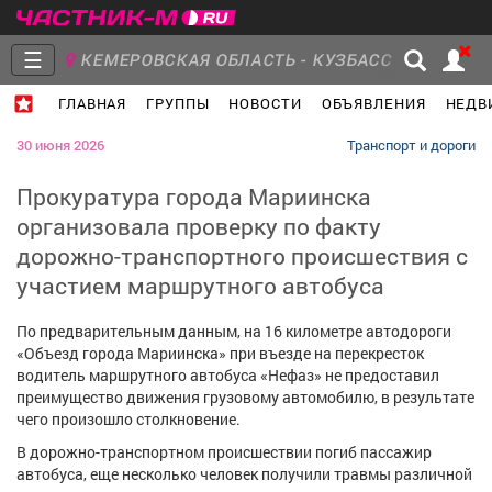
☰
КЕМЕРОВСКАЯ ОБЛАСТЬ - КУЗБАСС
ГЛАВНАЯ
ГРУППЫ
НОВОСТИ
ОБЪЯВЛЕНИЯ
НЕДВ
Главная
Группы
Новости
30 июня 2026
Транспорт и дороги
Прокуратура города Мариинска
организовала проверку по факту
дорожно-транспортного происшествия с
Объявления
Недвижимость
Услуги
участием маршрутного автобуса
По предварительным данным, на 16 километре автодороги
«Объезд города Мариинска» при въезде на перекресток
водитель маршрутного автобуса «Нефаз» не предоставил
Работа
Транспорт
Компании
преимущество движения грузовому автомобилю, в результате
чего произошло столкновение.
В дорожно-транспортном происшествии погиб пассажир
автобуса, еще несколько человек получили травмы различной