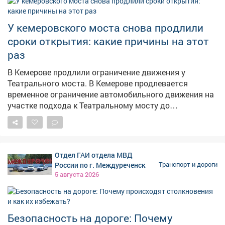
адресной отработки. В ближайшие дни ждем
увеличение числа бензовозов - это также поможет
повысить долю работающих АЗС. Запас топлива на
У кемеровского моста снова продлили
уборочную кампанию сформирован. Утвержден
сроки открытия: какие причины на этот
четкий график поставок его полного объема.
раз
В Кемерове продлили ограничение движения у
Театрального моста. В Кемерове продлевается
временное ограничение автомобильного движения на
участке подхода к Театральному мосту до
перекрёстка с Притомским проспектом-дублёром. Как
сообщает администрация города, корректировка
сроков связана с технологическими особенностями
монтажа пролётного строения между зданиями
Отдел ГАИ отдела МВД
строящегося музейно-театрального комплекса.
России по г. Междуреченск
Транспорт и дороги
Ограничение будет действовать до 15 августа
5 августа 2026
включительно. Водителей просят быть
внимательными, соблюдать требования дорожных
знаков и заранее выбирать альтернативные
маршруты, чтобы избежать заторов.
Безопасность на дороге: Почему