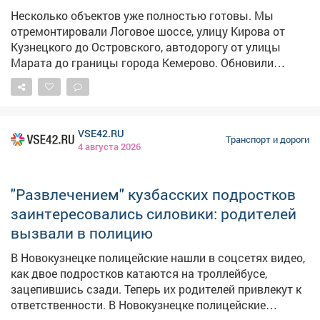
Несколько объектов уже полностью готовы. Мы
отремонтировали Логовое шоссе, улицу Кирова от
Кузнецкого до Островского, автодорогу от улицы
Марата до границы города Кемерово. Обновили
изношенное дорожное покрытие по улице Нахимова от
Шахтёров до Ракитянского - причем здесь выполнили
досрочно полный объем работ, запланированный на
2026 и 2027 год. На асфальт уже нанесли дорожную
VSE42.RU
разметку. Кроме того, работы завершены на проезде
Транспорт и дороги
4 августа 2026
Притомского проспекта. Продолжается ремонт улицы
Угловой, где подрядчик пока занимается
обустройством тротуаров и бетонного лотка, впереди
"Развлечением" кузбасских подростков
асфальтирование проезжей части. Работы в разгаре
заинтересовались силовики: родителей
на Веры Волошиной, где также приняли решение
вызвали в полицию
отремонтировать в этом году участок большей
протяженности, чем планировалось изначально - от
В Новокузнецке полицейские нашли в соцсетях видео,
Базовой до Двужильного. Кроме того, приступили к
как двое подростков катаются на троллейбусе,
дорожному ремонту на тех объектах, которые внесли в
зацепившись сзади. Теперь их родителей привлекут к
программу благоустройства на этот год
ответственности. В Новокузнецке полицейские
дополнительно - благодаря решению губернатора