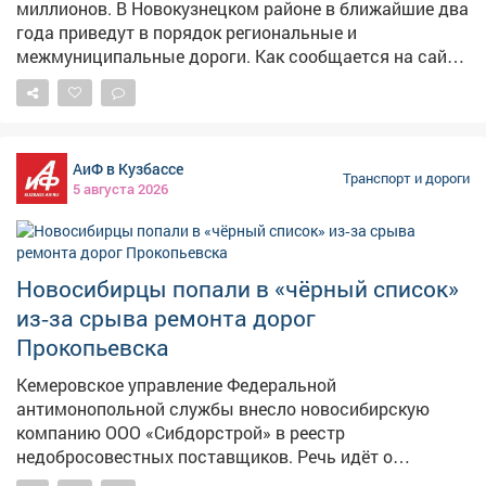
миллионов. В Новокузнецком районе в ближайшие два
года приведут в порядок региональные и
межмуниципальные дороги. Как сообщается на сайте
Госзакупки, на эти цели направят 826 миллионов
рублей. Контракт рассчитан на период с 21 октября
2026 года по 20 декабря 2027 года. Подрядчику
предстоит не только следить за состоянием дорог и
АиФ в Кузбассе
обеспечивать их сохранность, но и обслуживать
Транспорт и дороги
5 августа 2026
стационарное освещение, электроснабжение,
демонтировать и устанавливать дорожные знаки и
ограждения. Работы охватят значительные участки
автодорог в районе, что позволит повысить
Новосибирцы попали в «чёрный список»
безопасность движения и комфорт для местных
из‑за срыва ремонта дорог
жителей и транзитного транспорта. Сейчас идёт этап
выбора подрядчика. Власти, вероятно, подойдут к
Прокопьевска
этому максимально ответственно, так какв Кузбассе
Кемеровское управление Федеральной
уже были случаи, когда недобросовестные компании
антимонопольной службы внесло новосибирскую
срывали многомиллионные контракты.
компанию ООО «Сибдорстрой» в реестр
недобросовестных поставщиков. Речь идёт о
контракте на ремонт дорог в Прокопьевске. Компания