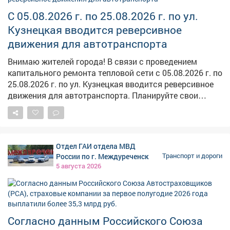
закрытии завода ещё до подписания контракта, а акт
обследования дорог составила без заказчика, указав
С 05.08.2026 г. по 25.08.2026 г. по ул.
всего три улицы из 110 запланированных. В УФАС
Кузнецкая вводится реверсивное
сочли это умышленным уклонением от обязательств.
движения для автотранспорта
Сведения о компании внесены в реестр
недобросовестных поставщиков, что фактически
Внимаю жителей города! В связи с проведением
закрывает ей доступ к госзакупкам в будущем.
капитального ремонта тепловой сети с 05.08.2026 г. по
25.08.2026 г. по ул. Кузнецкая вводится реверсивное
движения для автотранспорта. Планируйте свои
маршруты заранее, закладывайте дополнительное
время на дорогу и будьте предельно внимательными
за рулем.
Отдел ГАИ отдела МВД
России по г. Междуреченск
Транспорт и дороги
5 августа 2026
Согласно данным Российского Союза