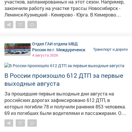
участков, запланированных на этот сезон. Например,
закончили работу на участке трассы Новосибирск -
Ленинск-Кузнецкий - Кемерово - Юрга. В Кемерово
полностью готовы 5 из 8 объектов, в Новокузнецке - 5
из 12. Вести работу эффективно нам помогает
Народная программа Единой России. При выборе
дорог для ремонта ориентируемся на обращения
Отдел ГАИ отдела МВД
жителей. Особое внимание - тем, которые
России по г. Междуреченск
Транспорт и дороги
обеспечивают транспортную доступность между
4 августа 2026
районами, медицинскими и образовательными
учреждениями. Поручил дорожным строителям не
снижать темп. При этом качество остается главным
В России произошло 612 ДТП за первые
критерием - это жестко контролируем на приемочной
выходные августа
диагностике. А если дефекты становятся заметны
позднее, обязываем подрядчиков восстановить все
За прошедшие первые выходные дни августа на
за свой счет.
российских дорогах зафиксировано 612 ДТП, в
которых погибли 78 и получили ранения 853 человека.
69 из погибших были водителями и пассажирами. Об
этом 3 августа «Известиям» сообщили в
Госавтоинспекции МВД России. В Ульяновской