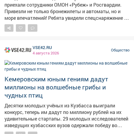
приехали сотрудники ОМОН «Рубеж» и Росгвардии.
Привезли не только бронежилеты и автоматы, но и
море впечатлений! Ребята увидели спецснаряжение в
деле, узнали, как проходит подготовка бойцов, и
поняли, что за спиной этих мужчин - безопасность
всего нашего региона. Спасибо за интересную беседу
и крутые фото на память!#БезопасноеЛето
VSE42.RU
#ДвижениеПервых #ДвижениеПервых42м
Общество
4 августа 2026
#СменыДвижения #ЛетосПервыми
Кемеровским юным гениям дадут
миллионы на волшебные грибы и
чудных птиц
Десятки молодых учёных из Кузбасса выиграли
конкурс, теперь им дадут по миллиону рублей на их
удивительные стартапы. 29 молодых исследователей
изведущих кузбасских вузов одержали победу во
всероссийском конкурсе "Студенческий стартап".