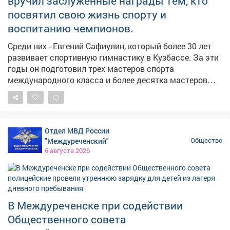
вручил заслуженные награды тем, кто
"Новокузя", "Робочист", "Пылетузик", "Мойша",Р. У. А. Н.
посвятил свою жизнь спорту и
(робот-уборщик аэропорта Новокузнецк), "Робби" и
другие.
воспитанию чемпионов.
Среди них - Евгений Сафиулин, который более 30 лет
развивает спортивную гимнастику в Кузбассе. За эти
годы он подготовил трех мастеров спорта
международного класса и более десятка мастеров
спорта России, а сегодня - руководит крупнейшей в
стране школой гимнастики. Более полувека посвятил
спорту Виктор Сунайкин. Под его руководством
кузбасская школа тяжелой атлетики воспитала
Отдел МВД России
чемпионов мира и Европы, а в 2020 году была
"Междуреченский"
Общество
признана лучшей спортивной школой России. В
6 августа 2026
Кузбассе регулярно занимаются спортом больше 1,5
млн человек. Во многом это результат системной
работы наших тренеров, преподавателей,
инструкторов и всех, кто каждый день помогает
В Междуреченске при содействии
людям выбирать активный и здоровый образ жизни.
Поздравляю всех работников отрасли с наступающим
Общественного совета
Днем физкультурника! Спасибо за преданность