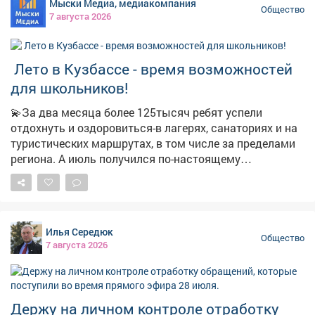
Мыски Медиа, медиакомпания
строителей. Сотни домов, школы, больницы, дороги,
Общество
7 августа 2026
мосты - всё это создано вашими руками. С
поздравлением выступил глава округа Павел
Камбалин . Состоялась церемония награждения - 13
️ Лето в Кузбассе - время возможностей
человек получили заслуженные награды за
добросовестный труд. Тёплую атмосферу вечера
для школьников!
создали творческие коллективы ДК «Распадский»:
💫За два месяца более 125тысяч ребят успели
«Звонкий каблучок», «Ералаш», солисты Александр
отдохнуть и оздоровиться-в лагерях, санаториях и на
Кожевников, Ольга Хонкина, Никита Федерягин, а
туристических маршрутах, в том числе за пределами
финальной точкой стало выступление Михаила и
региона. А июль получился по-настоящему
Марии Чакилевых, Алены Еськовой и Татьяны
насыщенным: прошло свыше 600профильных смен-
Мажитовой. Спасибо строителям за то, что делаете
волонтёрских, научных, профориентационных и
наш город удобным, красивым и устремлённым в
патриотических. 📌Растёт и инфраструктура для
будущее. С праздником! 🏙 #ДеньСтроителя
детского отдыха: уже в следующем году начнётся
#СпасибоСтроителям
Илья Середюк
строительство двух новых корпусов в центре
Общество
7 августа 2026
«Авангард». 👉Подробности-в нашем материале!
Держу на личном контроле отработку