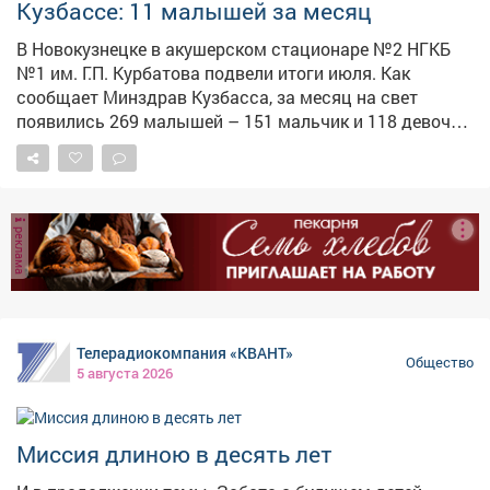
Кузбассе: 11 малышей за месяц
В Новокузнецке в акушерском стационаре №2 НГКБ
№1 им. Г.П. Курбатова подвели итоги июля. Как
сообщает Минздрав Кузбасса, за месяц на свет
появились 269 малышей – 151 мальчик и 118 девочек.
Среди новорождённых мальчиков абсолютным
лидером по популярности стало имя Михаил – его
выбрали родители 11 раз. В ведомстве отметили, что
слухи о том, что имя Миша выходит из моды, сильно
реклама
преувеличены. Наоборот, оно стремительно набирает
популярность. Врачи и сотрудники роддома
поздравили все семьи с пополнением и пожелали
малышам здоровья и счастливого детства. Всего за
месяц в роддоме приняли 269 новорождённых, что
Телерадиокомпания «КВАНТ»
стало одним из самых высоких показателей в этом
Общество
5 августа 2026
году.
Миссия длиною в десять лет