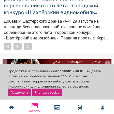
соревнование этого лета - городской
конкурс «Шахтёрский видномобиль».
Добавим шахтёрского драйва 🚲⛏ 29 августа на
площади Весенняя развернётся главное семейное
соревнование этого лета - городской конкурс
«Шахтёрский видномобиль». Правила простые: берёте
детский транспорт (велосипед, самокат, коляску,
беговел), включаете фантазию и превращаете его в
карьерный самосвал, экскаватор, бульдозер или
вагонетку. Костюмы, декорации, группы поддержки -
реклама
всё только приветствуется. Главное - не скорость, а
Продолжая использовать сайт
chastnik-m.ru
, Вы даете
идея и совместный творческий процесс. Победителей
согласие на обработку файлов cookie, которые
ждут призы и дипломы. 🗓 29 августа, 18:00 📍
обеспечивают корректную работу сайта и сбора
Площадь Весенняя 📎 Заявки до 20 августа на почту
информации для улучшения качества сервисов.
dk-raspad@mail.ru Ждём ваши семьи - будет колоритно,
Телеканал «Кузбасс Первый»
Что такое cookie
Общество
шумно и по‑шахтёрски зрелищно! 😊
4 августа 2026
#ШахтёрскийВидномобиль #Конкурс
Новости
Все начинается с безопасности.