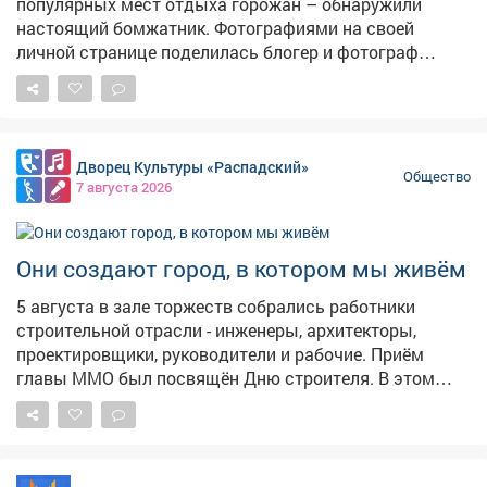
популярных мест отдыха горожан – обнаружили
настоящий бомжатник. Фотографиями на своей
личной странице поделилась блогер и фотограф
Екатерина Комарова. – Шла, шла и вот...бомжи
наверное живут летом. Не было такого там (авторский
стиль сохранен – прим.ред.), – написала блогер.
Красное озеро – одно из самых популярных мест
Дворец Культуры «Распадский»
отдыха кемеровчан. Однако теперь в лесополосе у
Общество
7 августа 2026
водоема обустроен стихийный лагерь бездомных. На
опубликованных кадрах видно: среди деревьев стоят
стулья, стол, раковины, тележки из супермаркетов и
Они создают город, в котором мы живём
кучи мусора. Никого из людей на месте не оказалось.
5 августа в зале торжеств собрались работники
строительной отрасли - инженеры, архитекторы,
проектировщики, руководители и рабочие. Приём
главы ММО был посвящён Дню строителя. В этом
году профессиональному празднику исполняется 70
лет. И наш Междуреченск, который в прошлом году
отметил свой 70-летний юбилей, - прямое
подтверждение тому, насколько важен труд