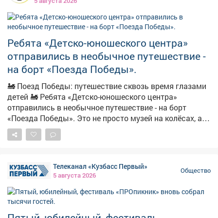
5 августа 2026
реабилитация. Пожелал Алексею скорейшего
выздоровления. За проявленный героизм вручил ему
областную медаль «За честь и мужество».
Ребята «Детско-юношеского центра»
отправились в необычное путешествие -
на борт «Поезда Победы».
🚂 Поезд Победы: путешествие сквозь время глазами
детей 🚂 Ребята «Детско-юношеского центра»
отправились в необычное путешествие - на борт
«Поезда Победы». Это не просто музей на колёсах, а
настоящая машина времени, которая переносит в
суровые и героические годы Великой Отечественной
войны. С первых минут ребят захватила атмосфера:
приглушённый свет, детали, воссоздающие быт
Телеканал «Кузбасс Первый»
военного времени, подлинные предметы и
Общество
5 августа 2026
реалистичные фигуры… Казалось, будто поезд вот-
вот тронется и унесёт пассажиров в 1941 год. Но
главным проводником в этом путешествии стала
Лилия - женщина-машинист. Её голос звучал в
Пятый, юбилейный, фестиваль