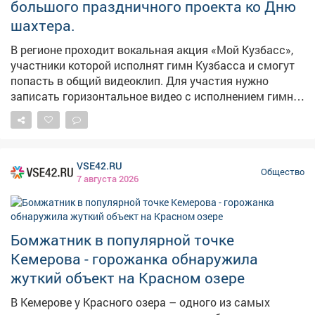
большого праздничного проекта ко Дню
шахтера.
В регионе проходит вокальная акция «Мой Кузбасс»,
участники которой исполнят гимн Кузбасса и смогут
попасть в общий видеоклип. Для участия нужно
записать горизонтальное видео с исполнением гимна
в хорошем качестве и опубликовать его на своей
странице во «ВКонтакте» с хештегом #МойКузбасс.
Итоговый клип, в который войдут лучшие видеозаписи
жителей региона, покажут в День шахтера в Кемерове.
VSE42.RU
Присоединяйтесь к акции и станьте частью общего
Общество
7 августа 2026
поздравления Кузбасса!
Бомжатник в популярной точке
Кемерова - горожанка обнаружила
жуткий объект на Красном озере
В Кемерове у Красного озера – одного из самых