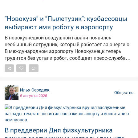
"Новокузя" и "Пылетузик": кузбассовцы
выбирают имя роботу в аэропорту
В новокузнецкой воздушной гавани появился
необычный сотрудник, который работает за энергию.
В международном аэропорту Новокузнецк теперь
трудится без устали робот, сообщает пресс-служба
аэрогавани. Инновационный работник
самостоятельно чистит пол. – Он внимательно следит
за обстановкой: видит пассажиров и препятствия,
аккуратно объезжает, а если путь занят, остановится
Илья Середюк
и подождёт. Перед началом уборки обязательно
Общество
6 августа 2026
предупредит пассажиров, чтобы всем было
комфортно, – сказали в аэропорту. Кузбассовцам
предложено выбрать имя для роботизированного
трудяги: варианты принимаются до 10 августа в
паблике аэропорта. Пользователи соцсетей уже
В преддверии Дня физкультурника
породили десятки идей. Среди них "АэроКузя",