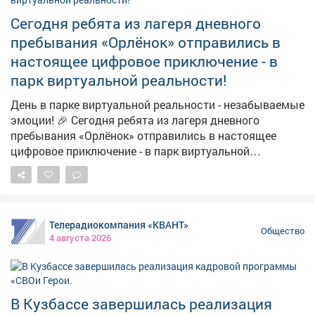
Сегодня ребята из лагеря дневного
пребывания «Орлёнок» отправились в
настоящее цифровое приключение - в
парк виртуальной реальности!
День в парке виртуальной реальности - незабываемые
эмоции! 🎉 Сегодня ребята из лагеря дневного
пребывания «Орлёнок» отправились в настоящее
цифровое приключение - в парк виртуальной
реальности! 🎮✨ Казалось, что грань между
реальностью и фантастикой просто растворилась:
дети покоряли космические просторы, спасали
планеты, бегали по фантастическим мирам и даже
Телерадиокомпания «КВАНТ»
встречались с динозаврами - и всё это в VR-очках! 😎
Общество
4 августа 2026
🦖 🚀 Каждый смог стать героем собственной истории
- кто-то выбрал путь смелого исследователя, кто-то -
ловкого супергероя. А сколько восторга было в
глазах, когда получалось пройти сложный уровень
В Кузбассе завершилась реализация
или справиться с неожиданным испытанием! 🤩