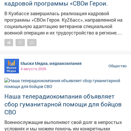
кадровой программы «СВОи Герои.
Ребята не только классно провели время, но и узнали,
как работают современные технологии - и, кажется,
В Кузбассе завершилась реализация кадровой
теперь многие мечтают стать разработчиками игр или
программы «СВОи Герои. КуZбасс», направленной на
инженерами VR-пространств. 💡 👾 Спасибо парку
социальную адаптацию ветеранов специальной
виртуальной реальности за тёплый приём и крутые
военной операции и их трудоустройство в регионе.
впечатления!
Один из выпускников первого потока, Андрей Жилин
прошел переподготовку под личным руководством
главы Междуреченского муниципального округа
Павла Камбалина. Чему за время программы
Мыски Медиа, медиакомпания
научились её участники и что планируют делать
Общество
4 августа 2026
дальше в материале Анны Ушаковой.
Наша телерадиокомпания объявляет
сбор гуманитарной помощи для бойцов
СВО
Военнослужащие выполняют свой долг в непростых
условиях и мы можем помочь им конкретными