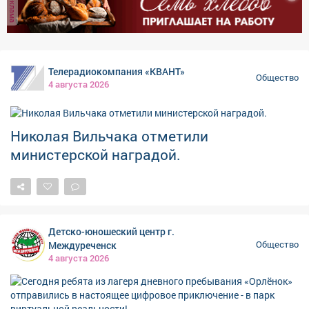
реклама
Такие путешествия учат не только истории, но и
сочувствию, уважению, благодарности. И голос Лилии,
звучавший в наушниках, стал для ребят голосом
самой памяти - тёплым, живым и очень нужным.
Телерадиокомпания «КВАНТ»
Общество
4 августа 2026
Николая Вильчака отметили
министерской наградой.
Детско-юношеский центр г.
Междуреченск
Общество
4 августа 2026