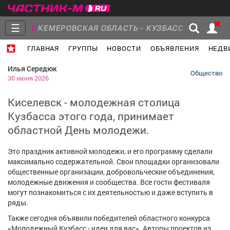
☰
КЕМЕРОВСКАЯ ОБЛАСТЬ - КУЗБАСС
ГЛАВНАЯ
ГРУППЫ
НОВОСТИ
ОБЪЯВЛЕНИЯ
НЕДВ
Главная
Группы
Новости
Илья Середюк
Общество
30 июня 2026
Киселевск - молодежная столица
Кузбасса этого года, принимает
Объявления
Недвижимость
Услуги
областной День молодежи.
Это праздник активной молодежи, и его программу сделали
максимально содержательной. Свои площадки организовали
общественные организации, добровольческие объединения,
Работа
Транспорт
Компании
молодежные движения и сообщества. Все гости фестиваля
могут познакомиться с их деятельностью и даже вступить в
ряды.
Также сегодня объявили победителей областного конкурса
«Молодежный Кузбасс - идеи для вас». Авторы проектов из