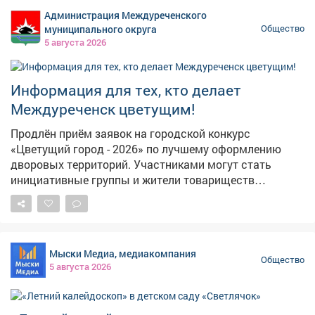
интерактивных играх и викторинах. Праздник в ГДК
Администрация Междуреченского
"Геолог" стал не просто развлечением, а важным
муниципального округа
Общество
уроком в игровой форме, который напомнил всем
5 августа 2026
гостям: безопасность начинается с каждого из нас.
Такие события помогают заложить основы
ответственного поведения на дороге с самого раннего
Информация для тех, кто делает
возраста.
Междуреченск цветущим!
Продлён приём заявок на городской конкурс
«Цветущий город - 2026» по лучшему оформлению
дворовых территорий. Участниками могут стать
инициативные группы и жители товариществ
собственников жилья и многоквартирных домов.
Номинации следующие: 🌼 «Лучшая клумба-цветник»
🌺 «Цветочный палисадник» 🌸 «Наш цветущий двор»
🌻 «Цветущий балкон» 🌹 «Цветочный кадр»
Мыски Медиа, медиакомпания
(фотоконкурс) 🪻 «Управляю, цветами украшаю» 💐
Общество
5 августа 2026
«Ботанический бунт» 🪷 «Мой цветущий дом» Заявки
на участие принимаются в печатном или электронном
виде: - г.Междуреченск, пр.Строителей, 20а, кабинет