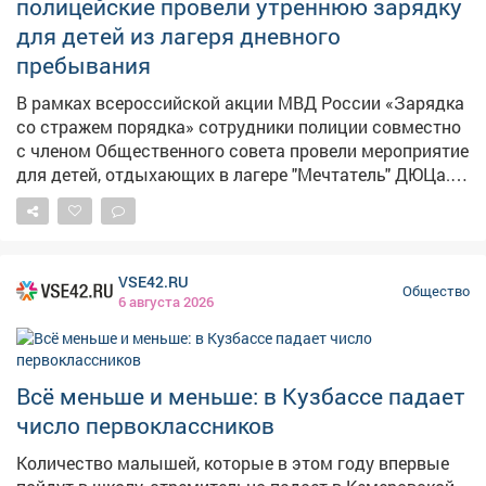
полицейские провели утреннюю зарядку
своему делу и за ваши победы!
для детей из лагеря дневного
пребывания
В рамках всероссийской акции МВД России «Зарядка
со стражем порядка» сотрудники полиции совместно
с членом Общественного совета провели мероприятие
для детей, отдыхающих в лагере "Мечтатель" ДЮЦа. В
начале мероприятия инспектор отдела по делам
несовершеннолетних Отдела МВД России
«Междуреченский» лейтенант полиции Карина
Удалова напомнила о важности здоровья как
VSE42.RU
главного ресурса человека, основы для успешной
Общество
6 августа 2026
учёбы, карьеры и счастливой жизни. Она рассказала о
необходимости начинать утро с зарядки, которая не
только поддерживает жизненный тонус и энергию в
течение дня, но и способствует укреплению здоровья
Всё меньше и меньше: в Кузбассе падает
в целом. Кроме этого говорили о соблюдении режима
число первоклассников
дня, о полноценном питании и недопустимости иметь
вредные привычки, а также об ответственности за
Количество малышей, которые в этом году впервые
совершение противоправных деяний. Затем