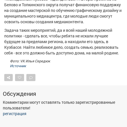
Афиша
Обучение
Проекты
Белово и Топкинского округа получат финансовую поддержку
на создание мастерской по обучению графическому дизайну и
муниципального медиацентра, где молодые люди смогут
освоить основы создания медиаконтента.
Задача таких мероприятий, да и всей нашей молодежной
Товары
Поздравления
Погода
политики - сделать все, чтобы ребята не искали лучшее
будущее за пределами региона, а находили его здесь, в
Кузбассе. Найти любимое дело, создать семью, реализовать
себя - все это должно быть доступно дома, на малой родине.
Фото: VK Илья Середюк
Источник
ТВ программа
Я - пенсионер
Обсуждения
Комментарии могут оставлять только зарегистрированные
пользователи!
регистрация