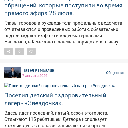
обращений, которые поступили во время
прямого эфира 28 июля.
Главы городов и руководители профильных ведомств
отчитываются о проведенных работах, обязательно
подтверждают их фото и видеоматериалами.
Например, в Кемерово привели в порядок спортивную
площадку на Притомской набережной. Обновили
лавочки, заменили сетки на кольцах и воротах,
покрасили теннисные столы, расчистили территорию.
Возьму мяч и с сыном дойду до площадки. Проверим
Павел Камбалин
лично. По обращению жителя села Глубокое начали
Общество
7 августа 2026
установку комплекса фотовидеофиксации на трассе
Новосибирск - Ленинск-Кузнецкий - Кемерово - Юрга.
Некоторые водители там нарушают, люди боятся за
Посетил детский оздоровительный
детей. Специалисты уже готовят фундамент под
лагерь «Звездочка».
опорную конструкцию. В Березовском ликвидировали
несанкционированную свалку в районе Мариинского
Здесь идет последний, пятый, сезон этого лета.
поворота. Вывезли 40 тонн мусора, очистили участок
Отдыхают 115 ребятишек. Детвора использует
и привели его в порядок. Спасибо за ваши
каждый день с пользой: занимаются спортом,