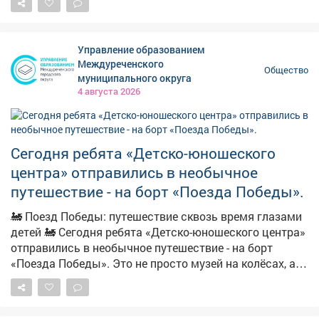
Каждый призёр получит миллион рублей на
реализацию своих инновационных идей, сообщает во
вторник обладминистрация. Владислав Мешков из
Управление образованием
КемГУ создаёт функциональные напитки для людей с
Междуреченского
Общество
сахарным диабетом и преддиабетом. В основе
муниципального округа
продукта – экстракт побегов черники, повышающий
4 августа 2026
чувствительность клеток к инсулину, и натуральные
ягодные наполнители. Такой напиток обладает
привычно сладким вкусом и при этом не вреден.
Сегодня ребята «Детско-юношеского
Полезен будет не только диабетикам, но и
спортсменам и приверженцам ЗОЖ.
центра» отправились в необычное
путешествие - на борт «Поезда Победы».
🚂 Поезд Победы: путешествие сквозь время глазами
детей 🚂 Сегодня ребята «Детско-юношеского центра»
отправились в необычное путешествие - на борт
«Поезда Победы». Это не просто музей на колёсах, а
настоящая машина времени, которая переносит в
суровые и героические годы Великой Отечественной
войны. С первых минут ребят захватила атмосфера: