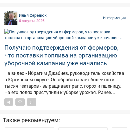
летнюю дочь, экс-муж долгое время ничего не
платил,а силовики не принимали мер, сообщает в
Илья Середюк
четверг областная прокуратура. – Должностными
Информация
6 августа 2026
лицами службы судебных приставов своевременно не
приняты исчерпывающие меры, направленные на
взыскание задолженности, – сказали в прокуратуре.
Надзорный орган внёс представление руководителю
Получаю подтверждения от фермеров,
главного управления приставов в регионе. В
что поставки топлива на организацию
результате исполнительные действия
активизировались, должностное лицо привлекли к
уборочной кампании уже начались.
дисциплинарной ответственности, а с бывшего мужа
На видео - Ибрагим Джабиев, руководитель хозяйства
взыскали 315 тысяч рублей по алиментам.
в Юргинском округе. Он обрабатывает более пяти
Прокуратура продолжит следить за тем, как
тысяч гектаров - выращивает рапс, горох и пшеницу.
контролируется последующая выплата алиментов.
На его полях приступили к уборке урожая. Ранее
обращался к федеральному центру с просьбой
выделить региону дополнительные объемы солярки
для проведения уборочной кампании. Нас
поддержали, первые девять тысяч тонн горючего
Также рекомендуем:
прибыли в регион и распределяются кузбасским