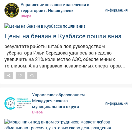
опубликованных кадрах видно, что часть конструкции
Управление по защите населения и
действительно приведена в порядок, однако
территории г. Новокузнецк
Информация
оставшаяся секция по-прежнему находится в
Вчера
плачевном состоянии. Отметим, что во время
сильных ливней эта лестница регулярно
превращается в бурный водопад, а зимой страдает от
Цены на бензин в Кузбассе пошли вниз.
тяжести снега. Напомним, в конце июня в мэрии
результате работы штаба под руководством
сообщали, что началсяремонт лестничного спуска на
губернатора Ильи Середюка удалось за неделю
Пионерском бульваре. В администрации также
увеличить на 21% количество АЗС, обеспеченных
отметили, что его размыло сильным дождем.
топливом. А на заправках независимых операторов
стоимость горючего начала снижаться. Проехали по
территориям региона и убедились в этом.
Управление образованием
Междуреченского
Информация
муниципального округа
Вчера