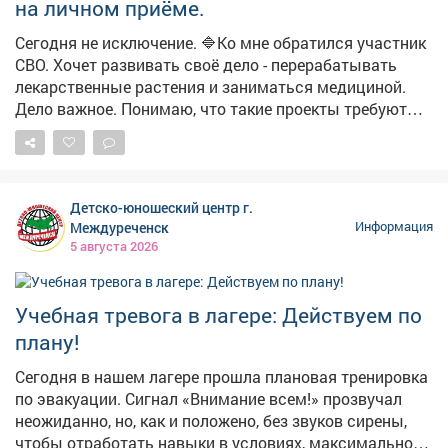
на личном приёме.
адресам. Проверены АДПИ в семьях с детьми-
инвалидами и неблагополучных семьях. Обследованы
Сегодня не исключение. 🔷Ко мне обратился участник
подвалы-укрытия на пр. Пионерском и ул. Ермакова.
СВО. Хочет развивать своё дело - перерабатывать
📍 Заводской район - проверены места проживания
лекарственные растения и заниматься медициной.
неблагополучных семей в 13 микрорайоне, а также
Дело важное. Понимаю, что такие проекты требуют
АДПИ в коммунальном секторе на ул. 40 лет ВЛКСМ и
времени и средств. Но первый шаг уже сделан -
Климасенко. 📍 Орджоникидзевский район -
проконсультировали по мерам поддержки для
осмотрены придомовые территории по ул.
бизнеса. 🔷Был и другой вопрос - от жителей Кирова.
Новобайдаевской, 40 лет Победы, Р. Зорге и пр.
Подрядчик отказался устранять недостатки по
Детско-юношеский центр г.
Шахтеров. С жильцами провели беседы и вручили
гарантии. В таких случаях - только суд. Поможем с
Междуреченск
Информация
памятки с правилами пожарной безопасности. Работа
консультацией, но решение за ними. Записаться на
5 августа 2026
продолжается! 🚨 Напоминаем: при обнаружении
приём можно с понедельника по пятницу, с 14:00 до
пожара звоните 112! Берегите себя и своих близких!
17:00, по телефону: 32-16-75.
Учебная тревога в лагере: Действуем по
плану!
Сегодня в нашем лагере прошла плановая тренировка
по эвакуации. Сигнал «Внимание всем!» прозвучал
неожиданно, но, как и положено, без звуков сирены,
чтобы отработать навыки в условиях, максимально