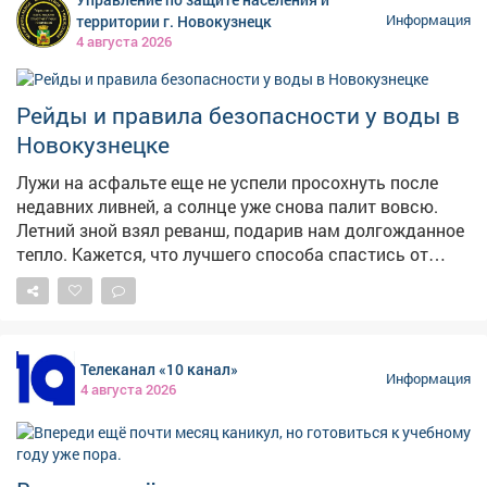
(вход со стороны гостиницы "Лёд"), участие
территории г. Новокузнецк
Информация
бесплатное. Напомним, власти велели массово
4 августа 2026
готовить аптечки , чтобы те всегда находились в
укрытиях на случай воздушной атаки. Также две
недели назад сообщалось , что минздраву Кузбасса,
Рейды и правила безопасности у воды в
департаменту по чрезвычайным ситуациям, главам
Новокузнецке
муниципальных образований и министерству
образования поручили срочно организовать обучение
Лужи на асфальте еще не успели просохнуть после
граждан первой помощи.
недавних ливней, а солнце уже снова палит вовсю.
Летний зной взял реванш, подарив нам долгожданное
тепло. Кажется, что лучшего способа спастись от
духоты, чем окунуться в прохладную воду Томи или
одного из городских карьеров, просто не найти.
Именно в такие дни водоемы становятся зоной
повышенного риска 🌊 Безопасность на воде - наша
Телеканал «10 канал»
главная задача! 🛡️ Администрация города и Защита
Информация
4 августа 2026
населения и территории проводят масштабную
профилактическую работу, особенно с детьми и
молодёжью Итоги рейдов: 🔹Новоильинский:
проверены озера на пр. Авиаторов, в 24 квартале