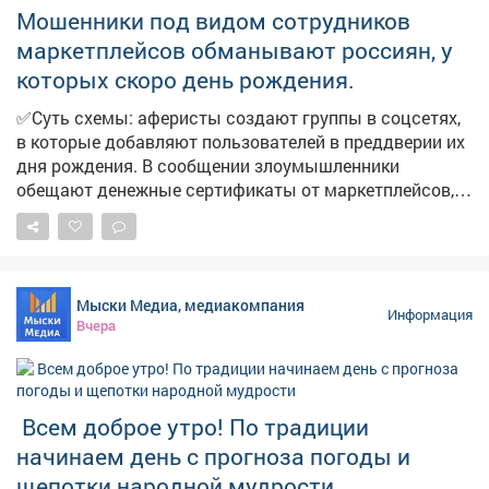
Мошенники под видом сотрудников
маркетплейсов обманывают россиян, у
которых скоро день рождения.
✅Суть схемы: аферисты создают группы в соцсетях,
в которые добавляют пользователей в преддверии их
дня рождения. В сообщении злоумышленники
обещают денежные сертификаты от маркетплейсов,
технику и туристические поездки по случаю
праздника. Мошенники торопят, якобы акция
действует всего 24 часа. И побуждают пользователей
перейти по ссылке. ➡️ ❗️Будьте бдительны и
Мыски Медиа, медиакомпания
предупредите близких! Переходить по ссылке опасно,
Информация
Вчера
она может быть фишинговой. Пользователь рискует
потерять деньги и предоставить мошенникам
персональные данные. Обо всех акциях
маркетплейсы информируют на своих официальных
Всем доброе утро! По традиции
ресурсах.
начинаем день с прогноза погоды и
щепотки народной мудрости