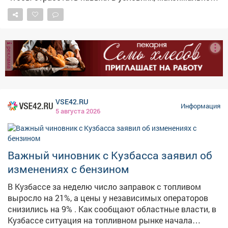
приближенных к реальным. Педагогический состав
организовал инсценировку пожара и задымления.
Ребята под чутким руководством взрослых
отработали порядок действий при чрезвычайной
реклама
ситуации и слаженно эвакуировались через три
запасных выхода. Главные выводы тренировки: 🔹
При ЧС не действовать самостоятельно; 🔹 Сразу
слушать и выполнять указания взрослых; 🔹 И
главное - никакой паники! Такие учения проходят у нас
VSE42.RU
Информация
регулярно, чтобы в экстренной ситуации (тьфу-тьфу-
5 августа 2026
тьфу!) каждый знал, как сохранить жизнь и здоровье.
Безопасность - превыше всего! 💪 #Лагерь
#Безопасность #Эвакуация #ТренировкаМЧС
Важный чиновник с Кузбасса заявил об
изменениях с бензином
В Кузбассе за неделю число заправок с топливом
выросло на 21%, а цены у независимых операторов
снизились на 9% . Как сообщают областные власти, в
Кузбассе ситуация на топливном рынке начала