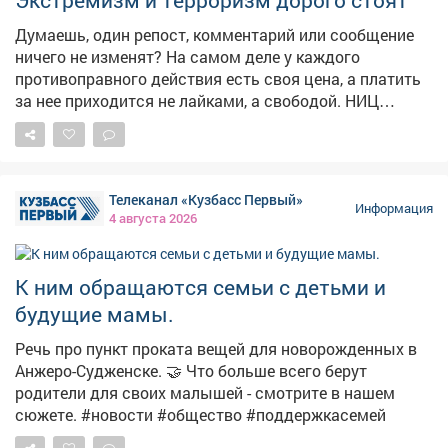
Экстремизм и терроризм дорого стоят
жёлтый цвет добавили позже, чтобы предупреждать о
смене сигнала. В России светофоры начали
Думаешь, один репост, комментарий или сообщение
появляться в 1930‑х годах.
ничего не изменят? На самом деле у каждого
противоправного действия есть своя цена, а платить
за нее приходится не лайками, а свободой. НИЦ
Мониторинга и профилактики подготовил «прайс-
лист», который наглядно показывает последствия
преступлений экстремистской и террористической
направленности. ❗«Цена преступления» доходит
Телеканал «Кузбасс Первый»
вплоть до пожизненного лишения свободы! Не
Информация
4 августа 2026
поддавайся на провокации и не распространяй
сомнительный контент. Перед тем как поставить лайк,
сделать репост или отправить сообщение, задумайся
К ним обращаются семьи с детьми и
о последствиях. 🚫 Если ты столкнулся с
будущие мамы.
подозрительным предложением в сети или в жизни,
немедленно прекрати диалог и сообщи: ▫Горячая
Речь про пункт проката вещей для новорожденных в
линия ФСБ: 8 800 224 22 22; ▫Горячая линия
Анжеро-Судженске. 🤝 Что больше всего берут
«Экстремизму - НЕТ!»: resurs-center.ru/hotline.
родители для своих малышей - смотрите в нашем
сюжете. #новости #общество #поддержкасемей