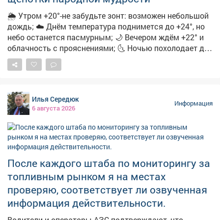
🌦 Утром +20°-не забудьте зонт: возможен небольшой
дождь; ☁️ Днём температура поднимется до +24°, но
небо останется пасмурным; 🌙 Вечером ждём +22° и
облачность с прояснениями; 🌜 Ночью похолодает до
+15°-облачно с прояснениями. 🌿 А ещё с
сегодняшним днём вязано немало народных примет:
➖Если утром сильная роса-осень будет тёплой и
сухой; ➖Увидели радугу-ждите перемены погоды;
Илья Середюк
➖Муравьи поднимают входы в муравейники-к
Информация
6 августа 2026
затяжным дождям; ➖Солнце на закате багровое-к
жаркой погоде на следующий день; ➖А если в этот
день посеять укроп-по поверью, зиму проживёте без
простуд. 👀Давайте понаблюдаем, работают ли
погодные «предсказания».
После каждого штаба по мониторингу за
топливным рынком я на местах
проверяю, соответствует ли озвученная
информация действительности.
Водители и операторы АЗС подтверждают, что