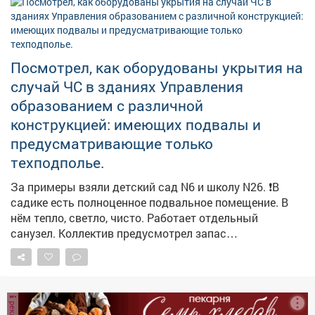
Посмотрел, как оборудованы укрытия на
случай ЧС в зданиях Управления
образованием с различной
конструкцией: имеющих подвалы и
предусматривающие только
техподполье.
За примеры взяли детский сад N6 и школу N26. ❗️В
садике есть полноценное подвальное помещение. В
нём тепло, светло, чисто. Работает отдельный
санузел. Коллектив предусмотрел запас
медикаментов, воды и продуктов долгого хранения.
Здесь могут укрыться не только дети и педагоги, но и
жители близлежащих домов. Обращайте внимание на
указатели! ❗️Здание школы №26 как раз не
предусматривает подвал. Поэтому пункты укрытия