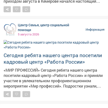
приходом августа в Кемерове начался настоящий
грибной бум: народные рынки так и распирает от
аппетитных грибочков, собранных вручную в лесу.
Любители тихой охоты выставляют на продажу свои
роскошные трофеи, а горожанам только и остаётся,
Центр Семья, центр социальной
что разбирать лесное лакомство как горячие пирожки.
помощи
Информация
5 августа 2026
Сегодня ребята нашего центра посетили
кадровый центр «Работа России»
«МИР ПРОФЕССИЙ» Сегодня ребята нашего центра
посетили кадровый центр «Работа России» и приняли
участие в увлекательном профориентационном
мероприятии «Мир профессий». Подростки узнали,
какие профессии востребованы в Кузбассе и стране,
чем они отличаются друг от друга и какую пользу
приносят обществу. Особенно заинтересовали наших
ребят шахтёрские специальности: подробно