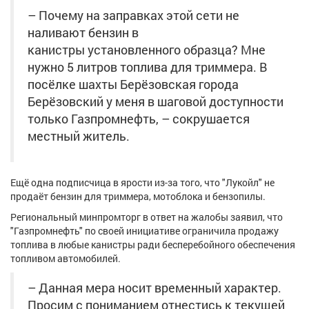
Афиша
Обучение
Проекты
– Почему на заправках этой сети не
наливают бензин в
канистры установленного образца? Мне
нужно 5 литров топлива для триммера. В
посёлке шахты Берёзовская города
Товары
Поздравления
Погода
Берёзовский у меня в шаговой доступности
только Газпромнефть, – сокрушается
местный житель.
ТВ программа
Я - пенсионер
Ещё одна подписчица в ярости из-за того, что "Лукойл" не
продаёт бензин для триммера, мотоблока и бензопилы.
Региональный минпромторг в ответ на жалобы заявил, что
"Газпромнефть" по своей инициативе ограничила продажу
топлива в любые канистры ради бесперебойного обеспечения
топливом автомобилей.
– Данная мера носит временный характер.
Просим с пониманием отнестись к текущей