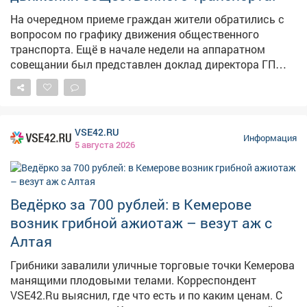
На очередном приеме граждан жители обратились с
вопросом по графику движения общественного
транспорта. Ещё в начале недели на аппаратном
совещании был представлен доклад директора ГП
АТП о работе предприятия. Было поручено учесть
пожелания жителей, хотя понимаю, что всем не
угодишь, но сделать максимально комфортно -
можно. Также на этом приеме рассмотрели вопросы
VSE42.RU
благоустройства дворов, капитального ремонта
Информация
5 августа 2026
домов, личные проблемы правового характера.
Попасть на прием по личным вопросам можно
каждые первую и третью среды месяца по адресу пр.
Строителей 18, общественная приемная граждан.
Ведёрко за 700 рублей: в Кемерове
Предварительная запись по телефону: 2-75-04.
возник грибной ажиотаж – везут аж с
Алтая
Грибники завалили уличные торговые точки Кемерова
манящими плодовыми телами. Корреспондент
VSE42.Ru выяснил, где что есть и по каким ценам. С