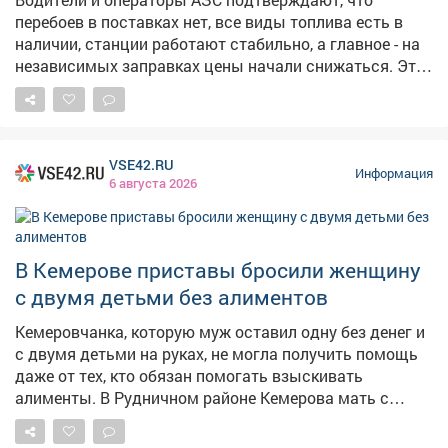
перебоев в поставках нет, все виды топлива есть в
наличии, станции работают стабильно, а главное - на
независимых заправках цены начали снижаться. Это
хорошие новости. Но вопрос остается на контроле -
будем и дальше работать с оптовиками, розничными
сетями, логистами, чтобы обеспечить повсеместную и
постоянную доступность горючего.
VSE42.RU
Информация
6 августа 2026
В Кемерове приставы бросили женщину
с двумя детьми без алиментов
Кемеровчанка, которую муж оставил одну без денег и
с двумя детьми на руках, не могла получить помощь
даже от тех, кто обязан помогать взыскивать
алименты. В Рудничном районе Кемерова мать с
двумя детьми не могла получить алименты от
бывшего супруга. Мать растит 9-летнего сына и 14-