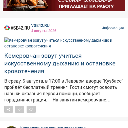
реклама
оборудовали в помещениях без окон с несущими
стенами. Такие места называем «остров
безопасности». Работу по оборудованию и уточнению
мест для укрытия продолжаем. Полный список точек
VSE42.RU
Информация
безопасности можно найти на карте заглубленных и
4 августа 2026
подземных помещений, пригодных для укрытия,
Кузбасса: https://clck.su/hEGfq
Кемеровчан зовут учиться
искусственному дыханию и остановке
кровотечения
В среду, 5 августа, в 17:00 в Ледовом дворце "Кузбасс"
пройдёт бесплатный тренинг. Гости смогут освоить
навыки оказания первой помощи, сообщает
горадминистрация. – На занятии кемеровчане
отработают сердечно-лёгочную реанимацию, помощь
при кровотечениях, удушье и потери сознания, а также
алгоритм вызова скорой помощи, – сказали в мэрии.
Состоится мероприятие напроспекте Притомский, 12
Управление по защите населения и