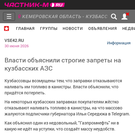
☰
КЕМЕРОВСКАЯ ОБЛАСТЬ - КУЗБАСС
ГЛАВНАЯ
ГРУППЫ
НОВОСТИ
ОБЪЯВЛЕНИЯ
НЕДВ
Главная
Группы
Новости
VSE42.RU
Информация
30 июня 2026
Власти объяснили строгие запреты на
кузбасских АЗС
Объявления
Недвижимость
Услуги
Кузбассовцы возмущены тем, что заправки отказываются
наливать им топливо в канистры. Власти объяснили, что
придётся потерпеть.
На некоторых кузбасских заправках покупателям жёстко
Работа
Транспорт
Компании
отказывают наливать топливо в канистры, на что массово
жалуются подписчики губернатора Ильи Середюка в Telegram.
Как объяснил один из недовольный, "Газпромнефть" ни в
какую не идёт на уступки, что создаёт массу неудобств.