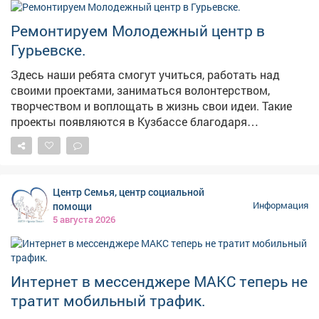
Ремонтируем Молодежный центр в
Гурьевске.
Здесь наши ребята смогут учиться, работать над
своими проектами, заниматься волонтерством,
творчеством и воплощать в жизнь свои идеи. Такие
проекты появляются в Кузбассе благодаря
федеральной поддержке - в том числе национальному
проекту «Молодежь и дети». Мы работаем над тем,
чтобы реализация нацпроектов приносила региону
максимальные результаты в виде молодежных
Центр Семья, центр социальной
центров, социальных учреждений, культурных и
помощи
Информация
образовательных площадок. Каждая новая точка
5 августа 2026
притяжения для наших молодых земляков - это
инвестиция в будущее. У ребят появляется больше
возможностей для самореализации, они могут
активнее включаться в жизнь своих городов и
Интернет в мессенджере МАКС теперь не
поселков. Тем самым - связывают свое будущее с
тратит мобильный трафик.
Кузбассом. В следующем году откроем такое же