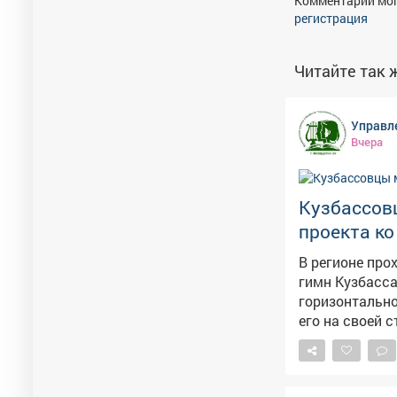
Комментарии мог
регистрация
Читайте так ж
Управл
Вчера
Кузбассов
проекта ко
В регионе про
гимн Кузбасса и смог
горизонтально
его на своей стра
который войду
Кемерове. Присоединяйтесь к акции и станьте частью общего поздравления
Кузбасса!