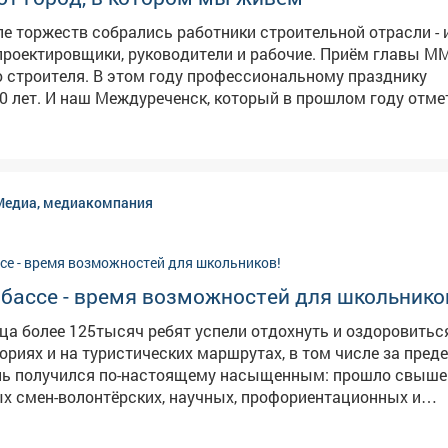
але торжеств собрались работники строительной отрасли -
проектировщики, руководители и рабочие. Приём главы М
у профессиональному празднику
0 лет. И наш Междуреченск, который в прошлом году отме
лей, - прямое подтверждение тому, насколько важен труд
отни домов, школы, больницы, дороги, мосты - всё это соз
Камбалин .
ремония награждения - 13 человек получили заслуженные
Медиа, медиакомпания
еру вечера создали творческие
 «Распадский»: «Звонкий каблучок», «Ералаш», солисты 
льга Хонкина, Никита Федерягин, а финальной точкой стал
Михаила и Марии Чакилевых, Алены Еськовой и Татьяны М
узбассе - время возможностей для школьнико
телям за то, что делаете наш город удобным, красивым и
дущее. С праздником! 🏙 #ДеньСтроителя
ца более 125тысяч ребят успели отдохнуть и оздоровитьс
ителям
ториях и на туристических маршрутах, в том числе за пред
х смен-волонтёрских, научных, профориентационных и
ыха: уже в
у начнётся строительство двух новых корпусов в центре