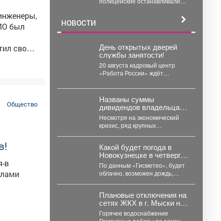
полицейские останавливали
трезвым в пути»
водителей, проводили с ними
 инженеры,
беседы и напоминали, что
НОВОСТИ
правила дорожного...
МО был
День открытых дверей
тил свой
службы занятости!
20 августа кадровый центр
дано
«Работа России» ждёт
соискателей. В программе
мероприятия: ярмарка
 награды
вакансий, индивидуальные...
Названы суммы
Общество
дивидендов владельцам
Александр
от крупных компаний
Несмотря на экономический
Кузбасса
о
кризис, ряд крупных
предприятий Кузбасса
ажитовой.
демонстрирует высокую
в!
Какой будет погода в
доходность. Многие из них
Новокузнецке в четверг,
направляют...
6 августа?
я-в
По данным «Гисметео», будет
елами
облачно, возможен дождь,
гроза, температура воздуха
ночью...
Плановые отключения на
сетях ЖКХ в г. Мыски на
06 августа 2026 г.
Горячее водоснабжение
Ремонтные работы по замене