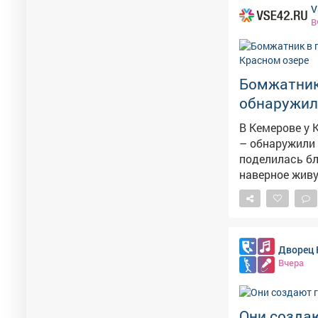
V
В
Бомжатник
обнаружил
В Кемерове у 
– обнаружили настоящий бом
поделилась блогер и
наверное живу
прим.ред.), – написала блогер. Крас
отдыха кемеро
лагерь бездом
стулья, стол, рак
Дворец 
на месте не о
Вчера
Они созда