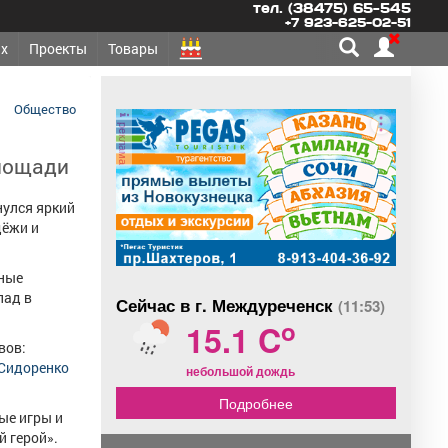
тел. (38475) 65-545
+7 923-625-02-51
х
Проекты
Товары
Общество
реклама
площади
нулся яркий
дёжи и
тные
лад в
Сейчас в г. Междуреченск
(11:53)
o
15.1 C
вов:
 Сидоренко
небольшой дождь
Подробнее
ые игры и
 герой».