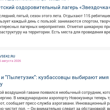
ши комментарии. Они очень помогают нам делать Кузбасс
етский оздоровительный лагерь «Звездочка»
следний, пятый, сезон этого лета. Отдыхают 115 ребятише
ьзует каждый день с пользой: занимаются спортом, твор
ых лагерных мероприятиях. Отметил шикарную природу и
аструктуру на территории. Есть места для проведения вр
маленькими и уже
ыхающими. У всех хорошее настроение и желание вернуть
ду. Спасибо за импровизированный творческий номер!
VSE42.RU
6 августа 2026
 и "Пылетузик": кузбассовцы выбирают имя
у
ой воздушной гавани появился необычный сотрудник, ко
вокузнецк теперь трудится
бот, сообщает пресс-служба аэрогавани. Инновационный р
ательно следит за обстановкой: видит