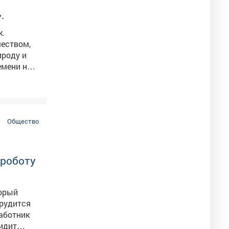
 лучше.
.
к.
чеством,
емени на
ся сюда в
Общество
 роботу
торый
аботник