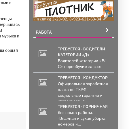
тами и
реклама
еченцы
авершилась
м
РАБОТА
я музыка и
ТРЕБУЕТСЯ - ВОДИТЕЛИ
аша общая
КАТЕГОРИИ «Д»
2
Водителей категории «В/
000
С» переобучим за счет
руб.
средств предприятия до...
ТРЕБУЕТСЯ - КОНДУКТОР
Официальная заработная
плата по ТКРФ;
социальные гарантии и
уверенность в...
ТРЕБУЕТСЯ - ГОРНИЧНАЯ
без опыта работы.
-Влажная и сухая уборка
номеров и...