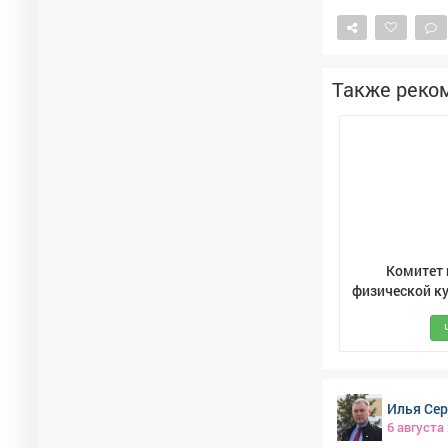
пассажиров и 
подождёт. Пер
всем было комфортно, – 
имя для робот
Также реко
паблике аэропорта. Пользователи соцсетей уже породили д
"АэроКузя", "Н
аэропорта Ново
Комитет 
физической ку
спорту и ту
администр
города Новок
Илья Се
6 августа