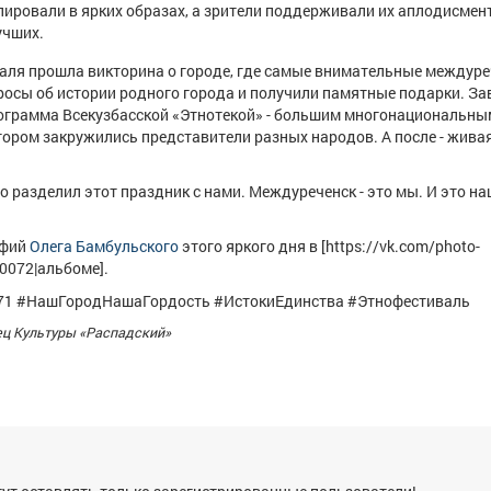
ировали в ярких образах, а зрители поддерживали их аплодисмен
учших.
валя прошла викторина о городе, где самые внимательные междур
росы об истории родного города и получили памятные подарки. З
ограмма Всекузбасской «Этнотекой» - большим многонациональны
тором закружились представители разных народов. А после - жива
то разделил этот праздник с нами. Междуреченск - это мы. И это н
афий
Олега Бамбульского
этого яркого дня в [https://vk.com/photo-
0072|альбоме].
71 #НашГородНашаГордость #ИстокиЕдинства #Этнофестиваль
ец Культуры «Распадский»
я