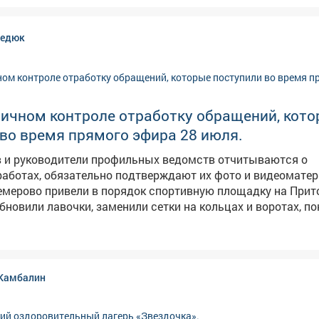
вангард». 👉Подробности-в нашем материале!
редюк
личном контроле отработку обращений, кот
во время прямого эфира 28 июля.
в и руководители профильных ведомств отчитываются о
аботах, обязательно подтверждают их фото и видеомате
емерово привели в порядок спортивную площадку на При
бновили лавочки, заменили сетки на кольцах и воротах, п
лы, расчистили территорию. Возьму мяч и с сыном дойду
щению жителя села Глубокое начали
плекса фотовидеофиксации на трассе Новосибирск - Лени
емерово - Юрга. Некоторые водители там нарушают, люди б
Камбалин
листы уже готовят фундамент под опорную конструкцию. В
ликвидировали несанкционированную свалку в районе Ма
езли 40 тонн мусора, очистили участок и привели его в по