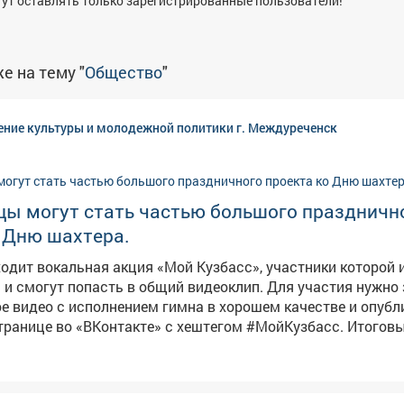
ут оставлять только зарегистрированные пользователи!
е на тему "
Общество
"
ение культуры и молодежной политики г. Междуреченск
цы могут стать частью большого праздничн
 Дню шахтера.
ходит вокальная акция «Мой Кузбасс», участники которой 
ут попасть в общий видеоклип. Для участия нужно записать
е видео с исполнением гимна в хорошем качестве и опубл
нице во «ВКонтакте» с хештегом #МойКузбасс. Итоговый клип, в
т лучшие видеозаписи жителей региона, покажут в День ш