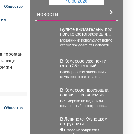
18.08.2026
й
Общество
НОВОСТИ
Будьте внимательны при
поиске фотографа для
портфолио.
Мошенники используют новую
схему: предлагают бесплатную
съемку, просят оплатить
ха горожан
только аренду студии, а затем
присылают...
В Кемерове уже почти
готов 25-этажный
небоскрёб – какой из него
В кемеровском заискитимье
вид на город
комплексно развивают
территорию. В одном месте
стихийный
ещё болото со старыми
В Кемерове произошла
частными домами,...
оят
авария – на одном из
самых "защищённых"
В Кемерове не поделили
перекрёстков
оживлённый перекрёсток
Общество
иномарки, одной из них
вырвало колесо. В
В Ленинске-Кузнецком
понедельник,...
сотрудники
Госавтоинспекции
🗣В ходе мероприятия
провели акцию «Будь