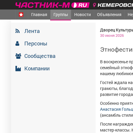
КЕМЕРОВСК
Главная
Группы
Новости
Объявления
Не
Дворец Культур
Лента
30 июня 2026
Персоны
Этнофести
Сообщества
В воскресенье п
Компании
семейный этноф
нашему любимом
Гостей ждала н
грамоты, благод
развитие города
Особенно приятн
Анастасия Голь
(ансамбль стили
После награжден
мастер-классы. 