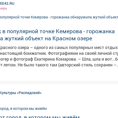
SE42.RU
чера
 в популярной точке Кемерова - горожанка
а жуткий объект на Красном озере
Красного озера – одного из самых популярных мест отды
жатник. Фотографиями на своей личной странице
 фотограф Екатерина Комарова. – Шла, шла и вот...бомжи
т летом. Не было такого там (авторский стиль сохранен –
ное озеро – одно из самых популярных мест
вчан. Однако теперь в лесополосе у водоема обустроен 
ных. На опубликованных кадрах видно: среди деревьев ст
овины, тележки из супермаркетов и кучи мусора. Никого из людей
Культуры «Распадский»
казалось.
ют город, в котором мы живём