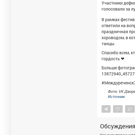
Участники дефил
голосовали за л
В рамках фести
ответили на воп
праздничная пр
хороводом, в ко
танцы.
Спасибо всем, к
гордость ❤
Больше фотогр
13872940_45727
#Междуреченск
Фото: VK Двор
Источник
Обсуждени