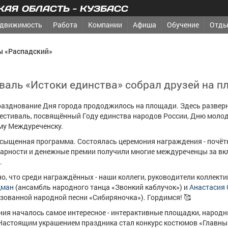
АЯ ОБЛАСТЬ - КУЗБАСС
движимость
Работа
Компании
Афиша
Обучение
Отды
ы «Распадский»
валь «Истоки единства» собрал друзей на 
разднование Дня города прододжилось на площади. Здесь развер
естиваль, посвящённый Году единства народов России, Дню моло
у Междуреченску.
асыщенная программа. Состоялась церемония награждения - почё
арности и денежные премии получили многие междуреченцы за вк
.
о, что среди награждённых - наши коллеги, руководители коллекти
цман
(ансамбль народного танца «Звонкий каблучок») и
Анастасия
зованной народной песни «Сибиряночка»). Гордимся! 🥰
ия началось самое интересное - интерактивные площадки, народн
Настоящим украшением праздника стал конкурс костюмов «Главный