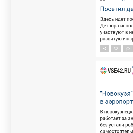
Спасибо за ва
Посетил д
Здесь идет по
Детвора испол
участвуют в интересн
развитую инфр
случай непогоды. Пообщался с ребятами из разных отрядов: с 
большими отд
следующем го
"Новокузя"
в аэропорт
В новокузнецк
работает за энергию. В международном аэропорту Но
без устали ро
самостоятельно чистит пол. – Он вним