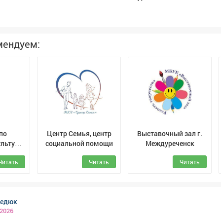
препятствия, аккуратно объезжает, а если путь занят, ост
ед началом уборки обязательно предупредит пассажиров,
сказали в аэропорту. Кузбассовцам предложено выбрать
изированного трудяги: варианты принимаются до 10 авгус
мендуем:
есятки идей. Среди них
овокузя", "Робочист", "Пылетузик", "Мойша",Р. У. А. Н.(робот
кузнецк), "Робби" и другие.
по
Центр Семья, центр
Выставочный зал г.
льтуре,
социальной помощи
Междуреченск
ризму
Читать
Читать
Читать
ации
узнецк
редюк
 2026