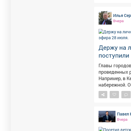
«А
Илья Се
Вчера
Держу на 
поступили 
Главы городо
проведенных р
Например, в К
набережной. О
теннисные сто
площадки. Проверим лично. По обра
установку ком
Кузнецкий - К
Павел 
детей. Специа
Вчера
Березовском 
поворота. Выв