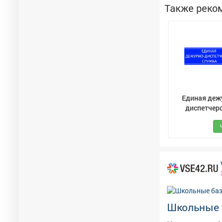
Также реко
Единая деж
диспетчер
служба (ЕДД
Мыски
Школьные 