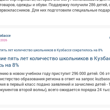
ы и обуви. Поддержку получили 286 детей, среди них
первоклассников. Для них подготовили специальные подар
длежностей. В акции участвуют десять предприятий
ленности Кузбасса - они представили свою продукцию. Т
рческие коллективы. Всего сертификаты на сумму 5
на приобретение школьных принадлежностей в этом году
збассе
ей уровень дохода ниже прожиточного минимума. Они смо
 2026
приоб
ие пять лет количество школьников в Кузба
ь на 8%
чению в новом учебном году приступит 296 000 детей. Об э
терство образования региона в ответ на запрос kuzbass.aif
мя в первый класс подано заявлений и зачислено детей - 
окументов второй волны), всего ожидается порядка 24 ты
ов и 11,5 тысяч одиннадцатиклассников», - сообщила ми
акже редакция уточняла, всем ли желающим
кам хватило мест в 10-ый класс - некоторые школы отка