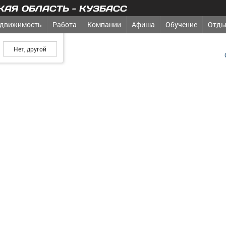
АЯ ОБЛАСТЬ - КУЗБАСС
движимость
Работа
Компании
Афиша
Обучение
Отды
ш город?
ния «КВАНТ»