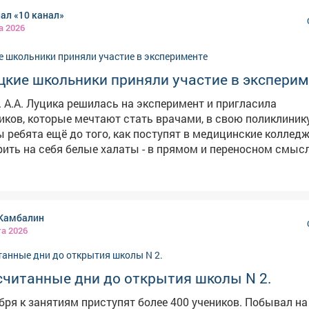
 место в 10-м классе, поскольку его просто не было. Влас
ал «10 канал»
все, кто хотел, пошли учиться в десятый класс, таких учен
а 2026
 окончания девятого класса в техникумы и колледжи ушли 
о: magnific.com
цкие школьники приняли участие в экспери
 А.А. Луцика решилась на эксперимент и пригласила
ков, которые мечтают стать врачами, в свою поликлиник
ы ребята ещё до того, как поступят в медицинские колледж
ить на себя белые халаты - в прямом и переносном смысл
этого получилось, рассказываем в нашем сюжете. #новости10канала
Камбалин
та 2026
считанные дни до открытия школы N 2.
бря к занятиям приступят более 400 учеников. Побывал на