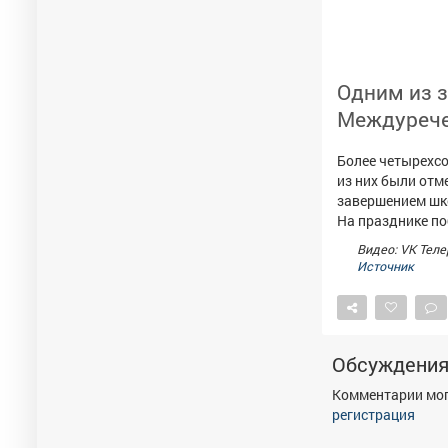
Одним из 
Междурече
Более четырехсо
из них были отм
завершением шко
На празднике по
Видео: VK Тел
Источник
Обсуждени
Комментарии мог
регистрация