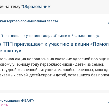
е на тему "
Образование
"
ская торгово-промышленная палата
я ТПП приглашает к участию в акции «Помог
в школу»
тельная акция направлена на оказание адресной помощи 
новому учебному году первоклассников - детей из семей,
 трудной жизненной ситуации, малообеспеченных, многод
екаемых семей, детей-сирот и детей, оставшихся без попе
инадлежностями для учащихся 1 класса или перечислить
вгуста т.г. 🔹Стоимость одного портфеля со
инадлежностями для учащихся 1 класса составляет
иокомпания «КВАНТ»
ланию можно собрать портфели по списку
а 2026
бор портфелей