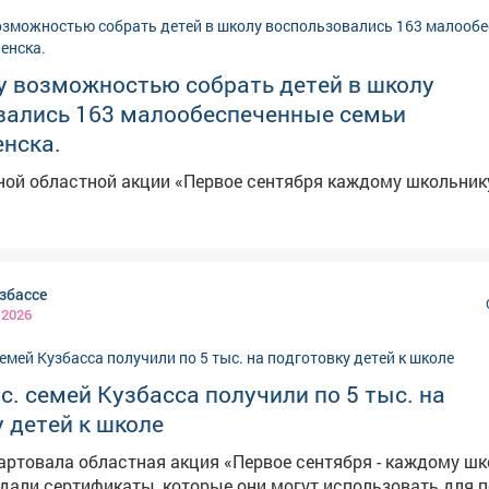
овокузнецке. 🔹 Регистрация участия в акции по
Центре содействия бизнесу Кузбасской ТПП: (3842) 777-45
у возможностью собрать детей в школу
; в представительстве Кузбасской ТПП в Новокузнецке - те
вались 163 малообеспеченные семьи
нска.
ной областной акции «Первое сентября каждому школьник
збассе
 2026
с. семей Кузбасса получили по 5 тыс. на
 детей к школе
артовала областная акция «Первое сентября - каждому шк
али сертификаты, которые они могут использовать для п