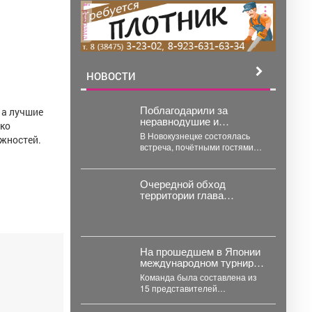
реклама
НОВОСТИ
Поблагодарили за
 а лучшие
неравнодушие и
ько
бескорыстную помощь
В Новокузнецке состоялась
ожностей.
защитникам Отечества.
встреча, почётными гостями
которой стали волонтёры и
общественники, оказывающие
поддержку участникам
Очередной обход
спецоперации....
территории глава
Междуреченска начал с
Восточного района.
На прошедшем в Японии
международном турнире
по полноконтактному
Команда была составлена из
каратэ Karate Dream
15 представителей
Festival кузбасские
«Межрегиональной Сибирской
спортсмены завоевали 5
организации шин киокушинкай