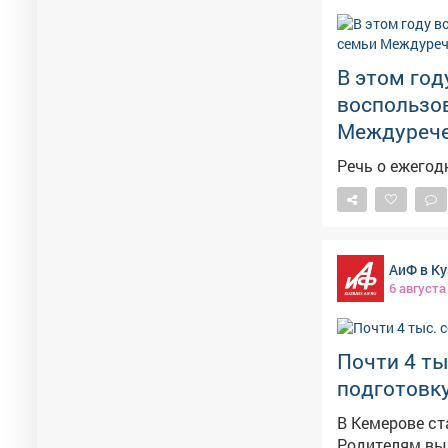
проводится в Кемерове и Н
ссылке: https://b24-o64uyv.bitrix24.site/crm_form_7cfun/ 🔹 Дополнительная
информация в 
В этом год
kc01@kuztpp.ru
воспользо
32-88-80.
Междурече
Речь о ежегод
АиФ в Ку
6 августа
Почти 4 ты
подготовку
В Кемерове ст
Родителям выд