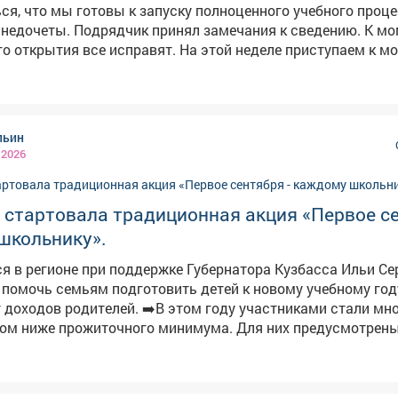
ся, что мы готовы к запуску полноценного учебного проце
недочеты. Подрядчик принял замечания к сведению. К мо
се исправят. На этой неделе приступаем к монтажу
ерил, как работает оборудование в столовой. Оно уже под
атации. Учителя переезжают и обустраивают классы. Напомню,
енная школа оснащена большими актовым и спортивным 
текой, классами для ИЗО и танцев. Совсем скоро здесь н
льин
нь.
 2026
 стартовала традиционная акция «Первое с
школьнику».
я в регионе при поддержке Губернатора Кузбасса Ильи Се
 помочь семьям подготовить детей к новому учебному год
. ➡️В этом году участниками стали многодетные
дом ниже прожиточного минимума. Для них предусмотрен
а 5 тысяч рублей на покупку школьной формы, обуви и ка
е поддержку получат 419 семей. Ярмарка пройдет во всех
а.