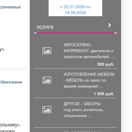
и
c 22.07.2026 по
й
18.08.2026
й
5,
л. (3843)
УСЛУГИ
АВТОСЕРВИС -
у».
КАПРЕМОНТ двигателя
и
агрегатов автомобилей. ...
300 руб.
ИЗГОТОВЛЕНИЕ МЕБЕЛИ
- МЕБЕЛЬ на
заказ по
Образование
вашим размерам! ...
1 000 руб.
ДРУГОЕ - ЗАБОРЫ
под
ключ; ролетные,
секционные ...
ольнику».
окупки