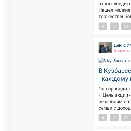
чтобы убедить
Нашел мелкие 
торжественного открытия в
вывески. Пров
готово к эксплу
новая соврем
уютной библио
Денис И
школьная жиз
3 августа
В Кузбассе
- каждому 
Она проводитс
✅Цель акции -
независимо от доходов родителей
семьи с дохо
сертификаты н
Всего в Новокузнецк
районах город