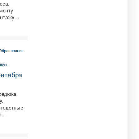
сса.
менту
ключено и
залами,
ачнется
Образование
ентября
редюка.
у,
ы
нцелярии.