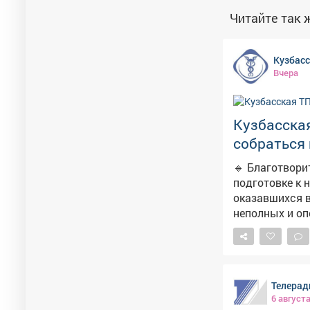
Читайте так ж
Кузбас
Вчера
Кузбасска
собраться 
🔹 Благотвори
подготовке к 
оказавшихся в
неполных и оп
родителей. 🔹 Участники акции могут самостоятельно приобрести портфели со
школьными пр
на их приобретение до 23 а
школьными пр
Телерад
ориентировочно 3 602 рубля. 🔹 По же
6 август
самостоятельно: https://disk.yandex.ru/i/kILeFWDbhbDrjQ 🔹 С