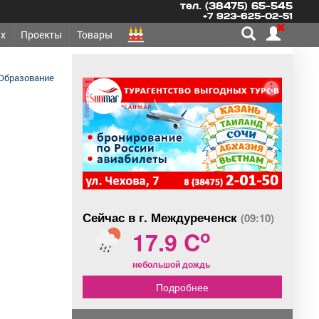
тел. (38475) 65-545
+7 923-625-02-51
х
Проекты
Товары
Образование
реклама
Сейчас в г. Междуреченск
(09:10)
o
17.9 C
небольшой дождь
Подробнее