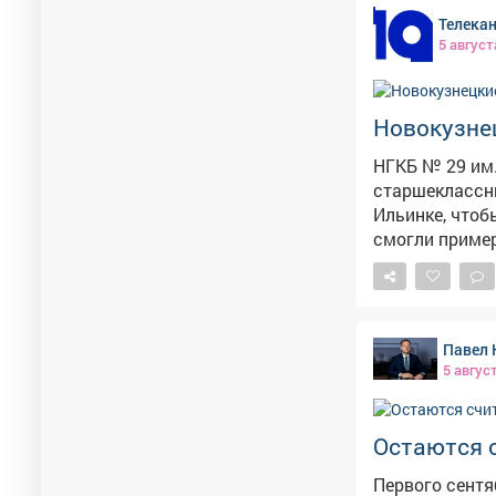
предоставлять
Телекан
ответили, что 
5 август
11 421. После
детей. Фот
Новокузне
НГКБ № 29 им.
старшеклассни
Ильинке, чтоб
смогли пример
Павел 
5 авгус
Остаются 
Первого сентя