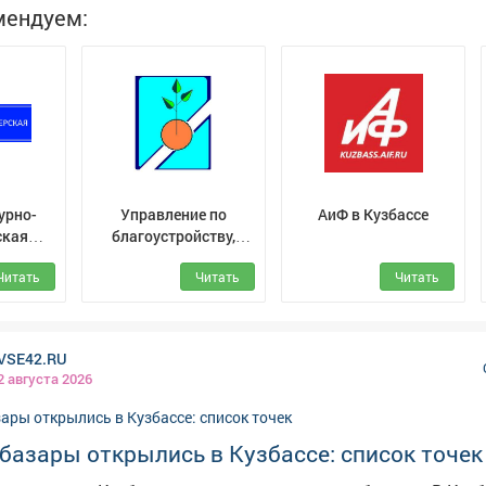
мендуем:
урно-
Управление по
АиФ в Кузбассе
ская
благоустройству,
С) г.
транспорту и связи
Читать
Читать
Читать
VSE42.RU
2 августа 2026
базары открылись в Кузбассе: список точек