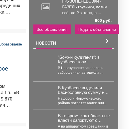
ГРУЗОПЕРЕВОЗКИ -
ГАЗЕЛЬ грузчики,
возим
ки:
всё, до 2-х тонн, в ...
900 руб.
акже на
Все объявления
Подать объявление
 выданы 3
НОВОСТИ
гут
Образование
рести товары кузбасских предприятий на специальных ярмарках. Фото: АиФ
"Бомжи хулиганят": в
Кузбассе горит
автошкола
ссе
В Новокузнецке загорелась
заброшенная автошкола.
Очевидцы делятся кадрами с
места событий. Вечером во
том
вторник,...
В Кузбассе выделили
баснословную сумму на
.ru. «В
вечную проблему: 826
19 870
На дороги Новокузнецкого
млн на ремонт
района потратят более 800
сяч
миллионов. В Новокузнецком
нистр
районе в ближайшие два...
В то время как областные
власти рапортуют о
зывали
стабилизации с топливом
А на аппаратном совещании в