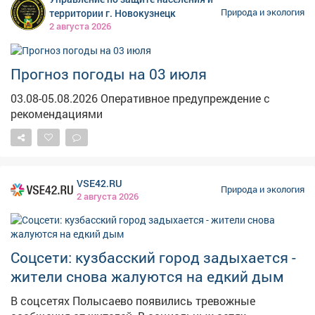
облачность, местами возможны кратковременные
территории г. Новокузнецк
Природа и экология
дожди и грозы. Ветер юго-восточный, 2–9 м/с,
2 августа 2026
местами с порывами до 15 м/с. Горимость до 3
класса. Спасатели напоминают: в жару важно пить
больше воды, избегать длительного пребывания на
Прогноз погоды на 03 июля
солнце и не оставлять детей в закрытых
03.08-05.08.2026 Оперативное предупреждение с
автомобилях. При ухудшении самочувствия
рекомендациями
немедленно обращайтесь за помощью. Номер вызова
экстренных служб – 112.
VSE42.RU
Природа и экология
2 августа 2026
Соцсети: кузбасский город задыхается -
жители снова жалуются на едкий дым
В соцсетях Полысаево появились тревожные