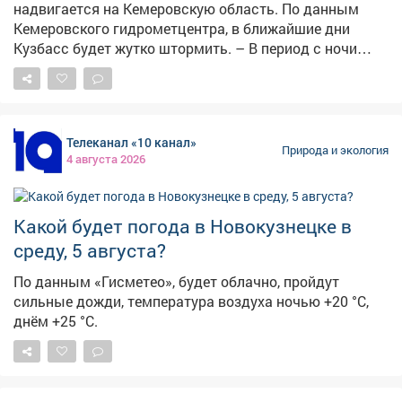
надвигается на Кемеровскую область. По данным
Кемеровского гидрометцентра, в ближайшие дни
Кузбасс будет жутко штормить. – В период с ночи
05.08.26 по ночь 07.08.26 местами по области
ожидаются грозы, сильные дожди, днём местами
град. Сутки 05.08 и 06.08.26 г при грозах местами
шквалистое усиление юго-западного ветра 18-23 м/с,
Телеканал «10 канал»
– сказали в ЦГМС. При этомв среду и четвергместами
Природа и экология
4 августа 2026
прогнозируется аномально жаркая погода выше
+30°С. Конкретно в Кемерове в ночь на 5 августа
градусник покажет+17,+19°C, днём+27,+29°C.
Какой будет погода в Новокузнецке в
Ожидаются дожди с грозами,порывы ветра до 14 м/с.
В пятницу ночные температуры по области
среду, 5 августа?
составят+12,+17°C, дневные+21,+26°C. И опять
По данным «Гисметео», будет облачно, пройдут
прогнозируются дожди и грозы. Погодные опасности
сильные дожди, температура воздуха ночью +20 °С,
ожидаются и в соседних регионах. Как сообщает
днём +25 °С.
sib.fm , вНовосибирской области объявлено
штормовое предупреждение:5 и 6 августа местами
ожидаются сильные дожди, грозы, ливни и град,
порывы ветра до 22 м/с. Властирекомендуют