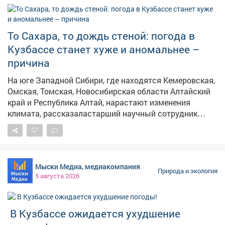
То Сахара, то дождь стеной: погода в
Кузбассе станет хуже и аномальнее –
причина
На юге Западной Сибири, где находятся Кемеровская,
Омская, Томская, Новосибирская области Алтайский
край и Республика Алтай, нарастают изменения
климата, рассказаластарший научный сотрудник
Института мониторинга климатических и
экологических систем СО РАН Наталья Чередько, её
слова приводит сибирское издание РАН "Наука в
Сибири" . – Если нынешние тенденции сохранятся,
Мыски Медиа, медиакомпания
лето в Сибири будет становиться жарче и
Природа и экология
5 августа 2026
контрастнее, засушливые периоды станут резче
сменяться дождливыми, – сказала Чередько. По её
данным в июне и июле юго-запад Сибири пережил
️ В Кузбассе ожидается ухудшение
рекордную жару, при этом осадки местами оказались
слабее ожидаемого. Этому