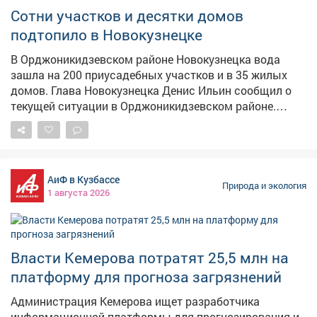
Сотни участков и десятки домов
подтопило в Новокузнецке
В Орджоникидзевском районе Новокузнецка вода
зашла на 200 приусадебных участков и в 35 жилых
домов. Глава Новокузнецка Денис Ильин сообщил о
текущей ситуации в Орджоникидзевском районе.
После обхода территории выявлено частичное
затопление 200 приусадебных участков и 35 домов –
в основном в низинах, где скапливается дождевая
вода. Для временного размещения развернуты два
АиФ в Кузбассе
пункта на 70 человек, но пока там находятся только
Природа и экология
1 августа 2026
двое. На ликвидации последствий задействован 41
специалист и 21 единица техники, из них от МЧС –
шесть человек и две единицы. Спасатели и
коммунальщики очищают водопропускные
Власти Кемерова потратят 25,5 млн на
сооружения, откачивают воду с придомовых
платформу для прогноза загрязнений
территорий, восстанавливают канал и чистят русло
Алениного ручья. Напомним, ранее редакция VSE42.Ru
Администрация Кемерова ищет разработчика
писала о том, что район Новокузнецка уходит под
информационной платформы для прогнозирования и