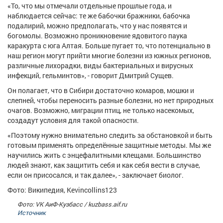
«То, что мы отмечали отдельные прошлые года, и
наблюдается сейчас: те же бабочки бражники, бабочка
подалирий, можно предполагать, что у нас появятся и
богомолы. Возможно проникновение ядовитого паука
каракурта с юга Алтая. Больше пугает то, что потенциально в
наш регион могут прийти многие болезни из южных регионов,
различные лихорадки, виды бактериальных и вирусных
инфекций, гельминтов», - говорит Дмитрий Сущев.
Он полагает, что в Сибири достаточно комаров, мошки и
слепней, чтобы переносить разные болезни, но нет природных
очагов. Возможно, миграции птиц, не только насекомых,
создадут условия для такой опасности.
«Поэтому нужно внимательно следить за обстановкой и быть
готовым применять определённые защитные методы. Мы же
научились жить с энцефалитными клещами. Большинство
людей знают, как защитить себя и как себя вести в случае,
если он присосался, и так далее», - заключает биолог.
Фото: Википедия, Kevincollins123
Фото: VK АиФ-Кузбасс / kuzbass.aif.ru
Источник