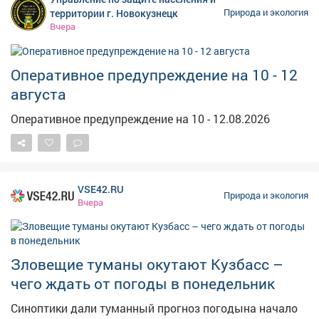
неделе синоптики прогнозируют до +33°С с ливнями и
территории г. Новокузнецк
Природа и экология
грозами, пишет " Восток-Медиа ". Кроме того, жара и
Вчера
дожди ожидаются и в Ростовской области – тут
столбики термометров на неделе поднимутся до
Оперативное предупреждение на 10 - 12
+34°С. Об этом пишет Rostov Gazeta . А вот, например,
в Свердловской области ожидается похолодание –
августа
температура будет колебаться в пределах +10,
Оперативное предупреждение на 10 - 12.08.2026
+26°С.Также налетят дожди и грозы, ветер с порывами
до 14 метров в секунду. Об этом пишет Tagilcity .
VSE42.RU
Природа и экология
Вчера
Зловещие туманы окутают Кузбасс –
чего ждать от погоды в понедельник
Синоптики дали туманный прогноз погодына начало