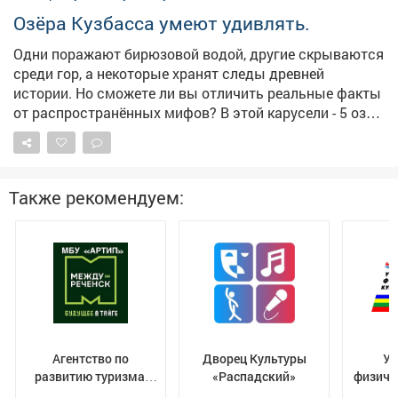
ответственности привлечены 31 физическое, 60
Озёра Кузбасса умеют удивлять.
должностных и пять юридических лиц. Внесено 134
Одни поражают бирюзовой водой, другие скрываются
представления, из них 80 – об устранении причин и
среди гор, а некоторые хранят следы древней
условий, способствовавших совершению
истории. Но сможете ли вы отличить реальные факты
административных правонарушений, и 54 – об
от распространённых мифов? В этой карусели - 5 озёр
устранении причин и условий, способствующих
Кузбасса, интересные факты и несколько
реализации угроз безопасности России. Кроме того,
неожиданных утверждений. 👉 Листайте и проверяйте,
объявлено официальное предостережение о
где правда, а где миф.
недопустимости действий, создающих условия для
совершения преступления по ч. 1 ст. 283 УК РФ
Также рекомендуем:
"Разглашение государственной тайны". Поводом
стало создание условий для разглашения таких
сведений лицом, допущенным к государственной
тайне.
Агентство по
Дворец Культуры
Уп
развитию туризма,
«Распадский»
физиче
инвестиций и
и 