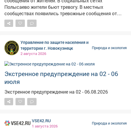
сообщения от жителей. В социальных сетях
Полысаево жители бьют тревогу. В местных
сообществах появились тревожные сообщения от
жителей, гдегорожане жалуются на местный
асфальтовый завод.Предприятие,по их словам,
выбрасывает в атмосферу едкий дым. Люди пишут,
что в городе нечем дышать. К посту жители
Управление по защите населения и
приложили видеозапись, на которой действительно
территории г. Новокузнецк
Природа и экология
заметны клубы густого чёрного дыма,
2 августа 2026
поднимающегося к небу. Горожане просят принять
меры и надеются на вмешательство профильных
ведомств. Официальных комментариев от
Экстренное предупреждение на 02 - 06
администрации или завода на момент публикации не
июля
поступило.
Экстренное предупреждение на 02 - 06.08.2026
VSE42.RU
Природа и экология
1 августа 2026