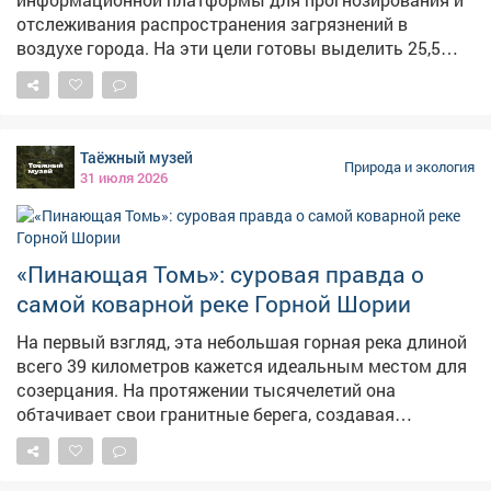
воду – жителям предложили переехать в ПВР.
отслеживания распространения загрязнений в
воздухе города. На эти цели готовы выделить 25,5
миллиона рублей. Об этом сообщает ngs42.ru.
Платформа должна работать на основе данных о
состоянии атмосферы, а на сайте мэрии появится
интерактивный виджет. Заявки принимаются до 10
Таёжный музей
августа, победителя определят 12 августа. Сейчас у
Природа и экология
31 июля 2026
жителей Кемерова нет официального источника для
мониторинга качества воздуха. Горожане пользуются
сторонними сайтами или платформой Минэкологии,
где публикуют информацию о режимах НМУ.
«Пинающая Томь»: суровая правда о
самой коварной реке Горной Шории
На первый взгляд, эта небольшая горная река длиной
всего 39 километров кажется идеальным местом для
созерцания. На протяжении тысячелетий она
обтачивает свои гранитные берега, создавая
причудливые формы, словно искусный скульптор,
отсекающий всё лишнее. Теба - левый приток Томи.
Местная легенда гласит, что богатырь Сарыкшаш