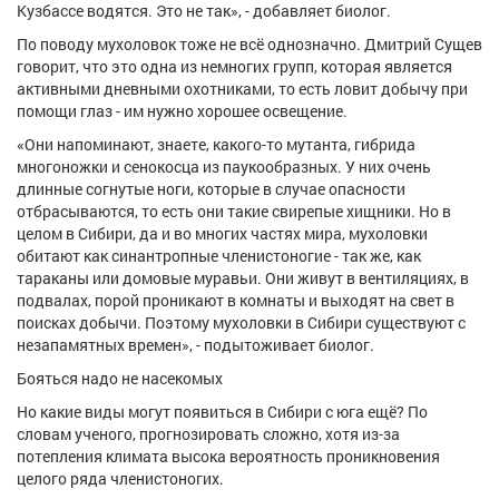
Кузбассе водятся. Это не так», - добавляет биолог.
По поводу мухоловок тоже не всё однозначно. Дмитрий Сущев
говорит, что это одна из немногих групп, которая является
активными дневными охотниками, то есть ловит добычу при
помощи глаз - им нужно хорошее освещение.
«Они напоминают, знаете, какого-то мутанта, гибрида
многоножки и сенокосца из паукообразных. У них очень
длинные согнутые ноги, которые в случае опасности
отбрасываются, то есть они такие свирепые хищники. Но в
целом в Сибири, да и во многих частях мира, мухоловки
обитают как синантропные членистоногие - так же, как
тараканы или домовые муравьи. Они живут в вентиляциях, в
подвалах, порой проникают в комнаты и выходят на свет в
поисках добычи. Поэтому мухоловки в Сибири существуют с
незапамятных времен», - подытоживает биолог.
Бояться надо не насекомых
Но какие виды могут появиться в Сибири с юга ещё? По
словам ученого, прогнозировать сложно, хотя из-за
потепления климата высока вероятность проникновения
целого ряда членистоногих.