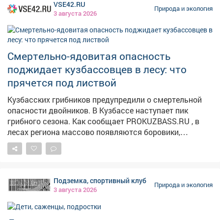
новосибирцам отказаться от прогулок в паркахиз-за
VSE42.RU
Природа и экология
штормового предупреждения, сообщает Om1
3 августа 2026
Новосибирск . В Красноярске – другая крайность. По
данным sibnovosti.ru , прогнозируется жара +31°C,небо
останется ясным, осадков не предвидится, скорость
Смертельно-ядовитая опасность
ветра составит 1-4 м/с.
поджидает кузбассовцев в лесу: что
прячется под листвой
Кузбасских грибников предупредили о смертельной
опасности двойников. В Кузбассе наступает пик
грибного сезона. Как сообщает PROKUZBASS.RU , в
лесах региона массово появляются боровики,
подосиновики и лисички. Однако вместе с ними в
корзину могут попасть и опасные двойники. Особую
осторожность следует проявлять при сборе летних
опят – их легко перепутать со смертельно ядовитой
Подземка, спортивный клуб
галериной окаймлённой, которая чаще растёт на
Природа и экология
3 августа 2026
хвойной древесине, тогда как опята предпочитают
берёзу, осину и другие лиственные деревья. Также в
лесах Кузбасса встречаются бледная поганка и