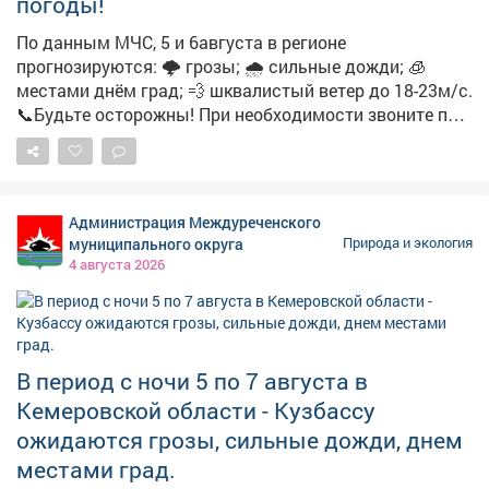
погоды!
поспособствовалантициклон,который блокировал
По данным МЧС, 5 и 6августа в регионе
доступ влажному воздуху с Атлантики и принимал
прогнозируются: 🌩 грозы; 🌧 сильные дожди; 🧊
тепло из Средней Азии. Внесли свой
местами днём град; 💨 шквалистый ветер до 18-23м/с.
вкладиатмосферные волны Россби, формирующие
📞Будьте осторожны! При необходимости звоните по
мощные "воздушные горы", удерживающие жар.
номеру112.
Чередько добавляет, что во время засухи земля
становится плотной, и если после этого резко
начнётся ливень, вода не сможет впитаться и устроит
паводок. Более того, влажность воздуха резко
Администрация Междуреченского
вырастет, потому система охлаждения организма у
муниципального округа
Природа и экология
человека даст сбой: вместо облегчения после осадков
4 августа 2026
кажется, что стало ещёболее душно. Напомним,
август прогнозируется в Кузбассе чуть теплее нормы ,
но в целом комфортный.
В период с ночи 5 по 7 августа в
Кемеровской области - Кузбассу
ожидаются грозы, сильные дожди, днем
местами град.