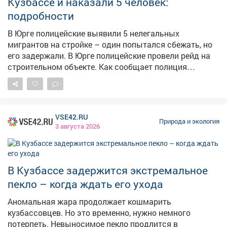
Кузбассе и наказали 5 человек:
подробности
В Юрге полицейские выявили 5 нелегальных
мигрантов на стройке – один попытался сбежать, но
его задержали. В Юрге полицейские провели рейд на
строительном объекте. Как сообщает полиция
Кузбасса, при проверке документов выяснилось, что 5
иностранцев работают нелегально. На них составили
протоколы, суд назначил штрафы по 2 тысячи рублей
каждому. Один из мигрантов при виде полицейских
VSE42.RU
попытался скрыться, но его задержали. За
Природа и экология
3 августа 2026
неповиновение сотрудникам полиции ему также
выписали штраф – 2 тысячи рублей. Отмечается, что
решается вопрос о привлечении работодателя к
ответственности за незаконное привлечение
В Кузбассе задержится экстремальное
иностранцев к труду.
пекло – когда ждать его ухода
Аномальная жара продолжает кошмарить
кузбассовцев. Но это временно, нужно немного
потерпеть. Невыносимое пекло продлится в