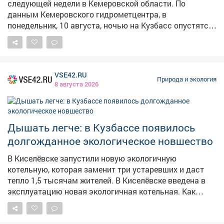
следующей недели в Кемеровской области. По
данным Кемеровского гидрометцентра, в
понедельник, 10 августа, ночью на Кузбасс опустятся
туманы. Это может серьёзно отразиться на
видимости на дорогах и взлётно-посадочных полосах
аэропортов, потому кузбассовцам нужно быть
готовыми. Температурный режим постепенно
VSE42.RU
движется к осени.В целом по Кузбассу ночью
Природа и экология
8 августа 2026
+12,+17°C, местами похолодает до +6,+11°C, в
отдельных районах ветер разгонится до порывы до
17 м/с. Днём +23,+28°C, в основном без осадков, а
ветер стихнет до 3-8 м/с, местами с порывами до 13
Дышать легче: в Кузбассе появилось
м/с. В Кемерове ночью градусник покажет+12,+14°C,
долгожданное экологическое новшество
днём+24,+26°C. Ожидается переменная облачность,
преимущественно без осадков. В последующие дни
В Киселёвске запустили новую экологичную
температурные колебания усилятся: по ночам
котельную, которая заменит три устаревших и даст
местами будет холодать до +6°C, а днём воздух
тепло 1,5 тысячам жителей. В Киселёвске введена в
разогреется вплоть до +30°C. Осадкине ожидаются.
эксплуатацию новая экологичная котельная. Как
сообщил губернатор Кузбасса Илья Середюк, объект
заменит три устаревших источника теплоснабжения.