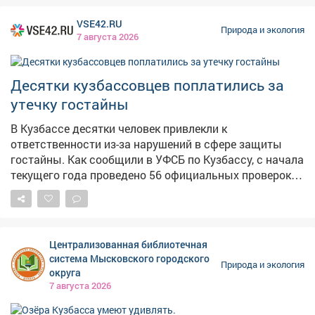
Котельная обеспечит теплом и горячей водой 18
социальных учреждений и 37 многоквартирных
VSE42.RU
домов. Мощности позволят предоставлять услуги
Природа и экология
7 августа 2026
около 1,5 тысячи жителей города. На объекте
установлены три водогрейных котла и современная
система пылегазоочистки, которая минимизирует
Десятки кузбассовцев поплатились за
выбросы в атмосферу. По словам главы региона,
утечку гостайны
реализация проекта позволила повысить надёжность
теплоснабжения, снизить энергозатраты и уменьшить
В Кузбассе десятки человек привлекли к
воздействие на окружающую среду. Новая котельная
ответственности из-за нарушений в сфере защиты
стала частью программы модернизации
гостайны. Как сообщили в УФСБ по Кузбассу, с начала
коммунальной инфраструктуры Кузбасса,
текущего года проведено 56 официальных проверок
направленной на обновление изношенных сетей и
режима секретности и секретного делопроизводства в
улучшение экологической обстановки в городах
органах государственной власти, местного
региона.
самоуправления, правоохранительных структурах, а
также на предприятиях и в организациях Кузбасса. –
Централизованная библиотечная
По итогам проверок по выявленным нарушениям
система Мысковского городского
Природа и экология
нормативных требований в сфере защиты
округа
государственной тайны вынесено 96 постановлений
7 августа 2026
по административным делам в области защиты
государственной тайны, – раскрыли в ведомстве. К