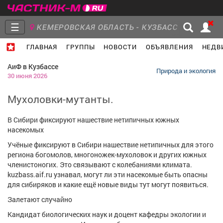
☰
КЕМЕРОВСКАЯ ОБЛАСТЬ - КУЗБАСС
ГЛАВНАЯ
ГРУППЫ
НОВОСТИ
ОБЪЯВЛЕНИЯ
НЕДВ
Главная
Группы
Новости
АиФ в Кузбассе
Природа и экология
30 июня 2026
Мухоловки-мутанты.
Объявления
Недвижимость
Услуги
В Сибири фиксируют нашествие нетипичных южных
насекомых
Учёные фиксируют в Сибири нашествие нетипичных для этого
региона богомолов, многоножек-мухоловок и других южных
членистоногих. Это связывают с колебаниями климата.
Работа
Транспорт
Компании
kuzbass.aif.ru узнавал, могут ли эти насекомые быть опасны
для сибиряков и какие ещё новые виды тут могут появиться.
Залетают случайно
Кандидат биологических наук и доцент кафедры экологии и