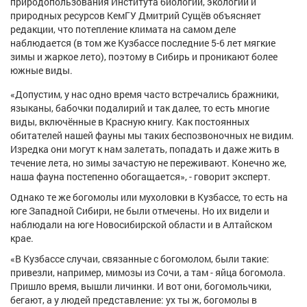
природопользования Института биологии, экологии и
Афиша
Обучение
Проекты
природных ресурсов КемГУ Дмитрий Сущёв объясняет
редакции, что потепление климата на самом деле
наблюдается (в том же Кузбассе последние 5-6 лет мягкие
зимы и жаркое лето), поэтому в Сибирь и проникают более
южные виды.
Товары
Поздравления
Погода
«Допустим, у нас одно время часто встречались бражники,
языканы, бабочки подалирий и так далее, то есть многие
виды, включённые в Красную книгу. Как постоянных
обитателей нашей фауны мы таких беспозвоночных не видим.
Изредка они могут к нам залетать, попадать и даже жить в
ТВ программа
течение лета, но зимы зачастую не переживают. Конечно же,
Я - пенсионер
наша фауна постепенно обогащается», - говорит эксперт.
Однако те же богомолы или мухоловки в Кузбассе, то есть на
юге Западной Сибири, не были отмечены. Но их видели и
наблюдали на юге Новосибирской области и в Алтайском
крае.
«В Кузбассе случаи, связанные с богомолом, были такие:
привезли, например, мимозы из Сочи, а там - яйца богомола.
Пришло время, вышли личинки. И вот они, богомольчики,
бегают, а у людей представление: ух ты ж, богомолы в