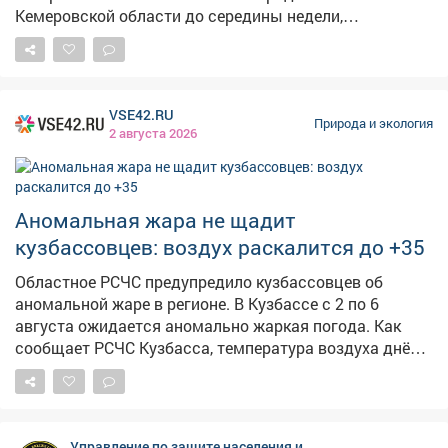
Кемеровской области до середины недели,
рассказали сайту VSE42.Ru в Кемеровском
гидрометцентре. – Аномально жарко будет до 6
августа, далее – комфортная температура 25-27
градусов, – сказали в учреждении. По данным "Яндекс
VSE42.RU
Погоды", в Кемеровев понедельник днём воздух
Природа и экология
2 августа 2026
раскалится до +31, в четверг дневные температуры
опустятся до +25, а в выходные до +22. Такие же
данные показывает Gismeteo. Кроме того, солнечная
погода должна смениться дождями. Ранее
Аномальная жара не щадит
сообщалось, что в августе будут температуры чуть
кузбассовцев: воздух раскалится до +35
выше нормы .
Областное РСЧС предупредило кузбассовцев об
аномальной жаре в регионе. В Кузбассе с 2 по 6
августа ожидается аномально жаркая погода. Как
сообщает РСЧС Кузбасса, температура воздуха днём
достигнет +30°С и выше, в отдельных районах – до
+33…+35°С. Ночью столбики термометров не
опустятся ниже +14…+19°С. По данным Кемеровского
ЦГМС, в ближайшие дни сохранится переменная
Управление по защите населения и