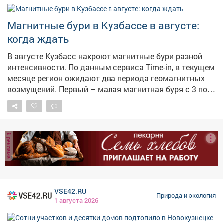
Магнитные бури в Кузбассе в августе:
когда ждать
В августе Кузбасс накроют магнитные бури разной
интенсивности. По данным сервиса Time-in, в текущем
месяце регион ожидают два периода геомагнитных
возмущений. Первый – малая магнитная буря с 3 по 5
августа. Второй, более мощный – умеренная
магнитная буря с 18 по 19 августа. Больше сильных
возмущений в августе не прогнозируется.
Специалисты традиционно рекомендуют в такие дни
реклама
больше отдыхать, избегать стрессов и пить больше
воды. Метеозависимым людям стоит быть особенно
внимательными к своему самочувствию.
VSE42.RU
Природа и экология
1 августа 2026