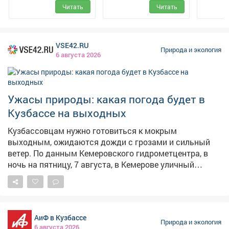
Читать
Читать
предпринимательства
Меж
(АРТИП)
VSE42.RU
Природа и экология
6 августа 2026
Ужасы природы: какая погода будет в
Кузбассе на выходных
Кузбассовцам нужно готовиться к мокрым
выходным, ожидаются дожди с грозами и сильный
ветер. По данным Кемеровского гидрометцентра, в
ночь на пятницу, 7 августа, в Кемерове уличный
градусник покажет+15,+17°C, пройдут
кратковременные дожди. Днём потеплеет до+24,+26°C,
восновном без осадков. Порывы ветра до 14 м/с. В
целом по региону ночью+13,+18°C, днём+22,+27°C. При
АиФ в Кузбассе
этом надвигается настоящая буря. – Ночью 7.08 2026
Природа и экология
6 августа 2026