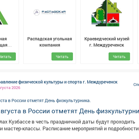
 района. Собственники помещений многоквартирных домов
низовать спортивную площадку, могут принять решение о
придомовой территории за свой счёт. В дальнейшем содер
и также придётся за счёт средств собственников помещени
добавили чиновники. Фото: АиФ
ная
Распадская угольная
Краеведческий музей
щая
компания
г. Междуреченск
ия
Читать
Читать
Читать
авление физической культуры и спорта г. Междуреченск
Сп
вгуста 2026
вгуста в России отметят День физкультурни
елах Кузбассе в честь праздничной даты будут проходить
исание мероприятий и подробности - в наших