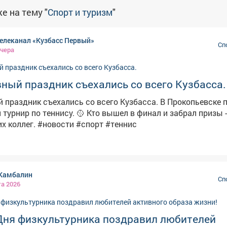
е на тему "
Спорт и туризм
"
елеканал «Кузбасс Первый»
Сп
чера
ный праздник съехались со всего Кузбасса.
 праздник съехались со всего Кузбасса. В Прокопьевске 
. 🥎 Кто вышел в финал и забрал призы - смотрите
в сюжете наших коллег. #новости #спорт #теннис
Камбалин
Сп
та 2026
Дня физкультурника поздравил любителей