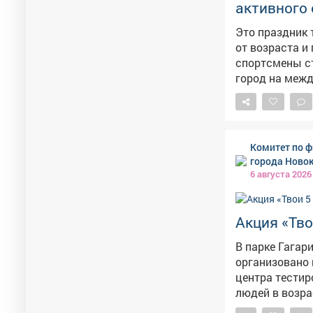
активного 
Это праздник 
от возраста и профессии. Междуреченску
спортсмены ст
город на межд
Искренне благ
достижений. О
ежедневно при
культура станов
Комитет по ф
хорошие услов
города Ново
В сфере физич
6 августа 2026
энтузиасты, н
активного дос
чтобы в Между
Акция «Тво
желаю крепког
В парке Гагар
Фотоальбом с 
организовано в 
центра тести
людей в возра
весь путь к получению 