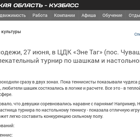
АЯ ОБЛАСТЬ - КУЗБАСС
движимость
Работа
Компании
Афиша
Обучение
Отды
р культуры
Сп
одежи, 27 июня, в ЦДК «Эне Таг» (пос. Чува
лекательный турнир по шашкам и настольн
оходили сразу в двух зонах. Пока теннисисты показывали чудеса 
 любители шашек состязались в логике и расчете. Все это - в тепло
сфере.
вало, что девушки соревновались наравне с парнями! Например, Н
астница турнира по настольному теннису - показала отличную игру
ожет легко составить конкуренцию сильному полу.
ований:
еннис: