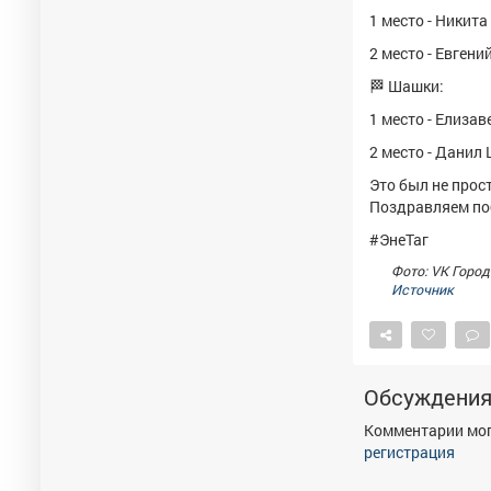
1 место - Никит
2 место - Евгени
🏁 Шашки:
1 место - Елиза
2 место - Данил
Это был не прос
Поздравляем поб
#ЭнеТаг
Фото: VK Город
Источник
Обсуждени
Комментарии мог
регистрация