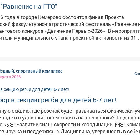
"Равнение на ГТО"
26 года в городе Кемерово состоится финал Проекта
кий физкультурно-патриотический фестиваль «Равнение н
ого конкурса «Движение Первых-2026». В мероприятии примут
ители муниципального этапа проектной активности из 31
о образования Кузбасса. Состав команды 6 человек, 3 уч
вершеннолетних, состоящих на различного вида профилак
астника из числа курсантов военно-патриотических клубов 
Фестиваль начнётся с инструктажа и разминки с участием
ёздный, спортивный комплекс
т настоящим
Сп
вгуста 2026
 гордости за нашу Родину. Затем команды примут участие
. Участники должны будут преодолеть физкультурно-спор
олосу препятствий. Авангардом этих испытаний станут
ор в секцию регби для детей 6-7 лет!
ременного комплекса ГТО, а также задания, направленны
ндного духа и патриотических ценностей. Участники проя
ную секцию, где ребенок будет развиваться физически, у
ть при метании мяча, сборке и разборки автомата, оказани
манде и с удовольствием ходить на тренировки? Тогда при
помощи, прохождения модульной полосы с различными
, а также проверят интеллект и знания истории в команд
ддержка. ⭐ Дисциплина, уверенность в себе и
Я знаю всё о ГТО!» и «Защитник Отечества». К тому же уча
 эмоции и любовь к активному