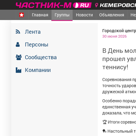
КЕМЕРОВСК
Главная
Группы
Новости
Объявления
Не
Городской цент
Лента
30 июня 2026
Персоны
В День мол
Сообщества
прошел ув
теннису!
Компании
Соревнования пр
точность ударов,
дружеской атмо
Особенно порадо
единственная уч
доказала, что м
🏆 Итоги соревн
🏓 Настольный т