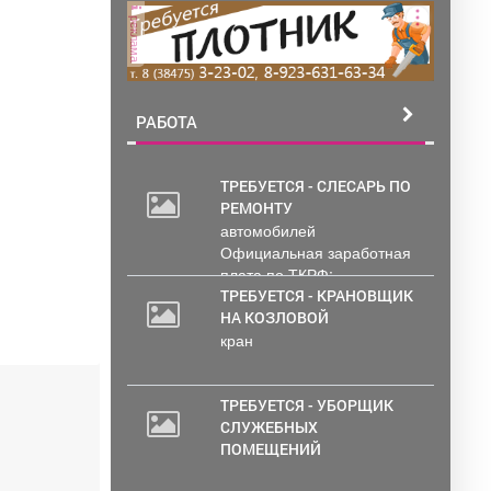
реклама
РАБОТА
ТРЕБУЕТСЯ - СЛЕСАРЬ ПО
РЕМОНТУ
30
автомобилей
000
Официальная заработная
руб.
плата по ТКРФ;
социальные гарантии и
ТРЕБУЕТСЯ - КРАНОВЩИК
уверенность в...
НА КОЗЛОВОЙ
кран
ТРЕБУЕТСЯ - УБОРЩИК
СЛУЖЕБНЫХ
ПОМЕЩЕНИЙ