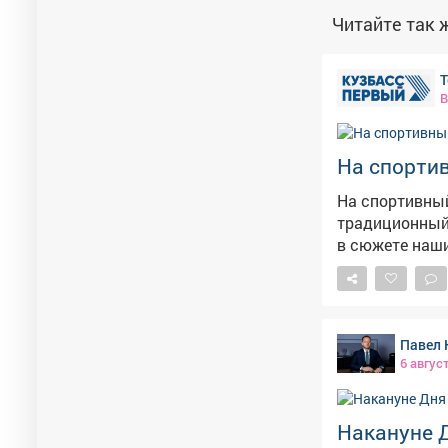
Читайте так ж
Т
В
На спортив
На спортивный
традиционный турнир по теннису
Павел 
6 авгус
Накануне 