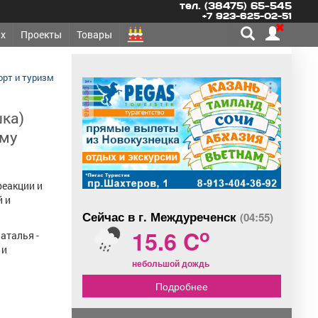
тел. (38475) 65-545
+7 923-625-02-51
х
Проекты
Товары
орт и туризм
реклама
шка)
ому
реакции и
й и
Сейчас в г. Междуреченск
(04:55)
o
15.6 C
аталья -
 и
небольшой дождь
Подробнее