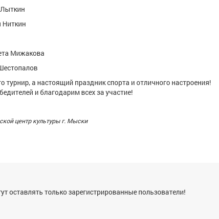
а Лыткин
й Ниткин
вета Мижакова
 Шестопалов
то турнир, а настоящий праздник спорта и отличного настроения!
едителей и благодарим всех за участие!
ской центр культуры г. Мыски
я
ут оставлять только зарегистрированные пользователи!