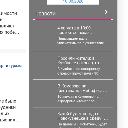
18.08.2026
й
исимости
НОВОСТИ
лавляют
4 августа в 13:00
х побед!
состоится показ
современного
я этих
Приглашаем вас в
российского
увлекательное путешествие по
е
анимационного фильма
мотивам бессмертной поэмы
«Руслан и Людмил
зическая
Александра Сергеевича
Пушкина! 4 августа...
Просили жители: в
Кузбассе наконец-то
транства.
орт и туризм
отремонтируют 90 км
В Кузбассе по нацпроекту
ровня,
проблемной трассы
отремонтируют почти 90
ды для
километров дорог – дорожники
раться,
уже привели в порядок...
В Кемерове на
фестиваль «Небофест»
инаниях!
пустят дополнительные
16 августа в Кемерове на
автобусы
ие было
аэродроме «Кемерово-
Северный» состоится уже
традиционный
одых
Какой будет погода в
мультимедийный фестиваль
Новокузнецке в среду, 5
бъяснили
«Небофест». До аэродрома...
августа?
По данным «Гисметео», будет