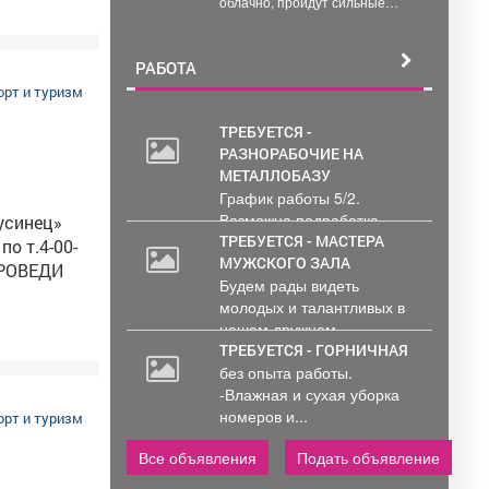
облачно, пройдут сильные
дожди, температура воздуха
ночью...
РАБОТА
 «Готов к
орт и туризм
 Для
ТРЕБУЕТСЯ -
ирования
РАЗНОРАБОЧИЕ НА
ирования
МЕТАЛЛОБАЗУ
График работы 5/2.
Возможна подработка..
ТРЕБУЕТСЯ - МАСТЕРА
по т.4-00-
МУЖСКОГО ЗАЛА
Будем рады видеть
молодых и талантливых в
нашем дружном...
ТРЕБУЕТСЯ - ГОРНИЧНАЯ
без опыта работы.
-Влажная и сухая уборка
номеров и...
орт и туризм
Все объявления
Подать объявление