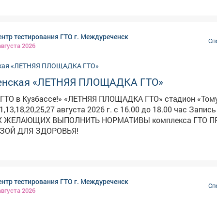
ое
являются важной частью программы
нтр тестирования ГТО г. Междуреченск
ции Всероссийского физкультурно-спортивного комплекса
Сп
августа 2026
е» (ГТО) и приобщению молодёжи к здоровому образу жизни.
ее детальной информации о графике работы центров тест
 выполнения нормативов можно обратиться в центры тест
енская «ЛЕТНЯЯ ПЛОЩАДКА ГТО»
знецка!
ЛЕТНЯЯ ПЛОЩАДКА ГТО» стадион «Томусинец»
1,13,18,20,25,27 августа 2026 г. с 16.00 до 18.00 час Запись 
 ЖЕЛАЮЩИХ ВЫПОЛНИТЬ НОРМАТИВЫ комплекса ГТО ПРОВЕДИ
ЬЗОЙ ДЛЯ ЗДОРОВЬЯ!
нтр тестирования ГТО г. Междуреченск
Сп
августа 2026