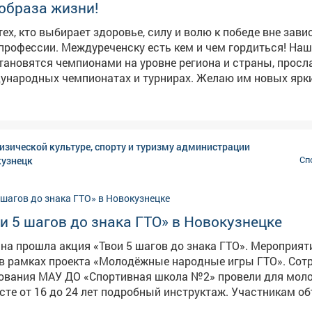
образа жизни!
тех, кто выбирает здоровье, силу и волю к победе вне зав
 есть кем и чем гордиться! Наши
ановятся чемпионами на уровне региона и страны, прос
ународных чемпионатах и турнирах. Желаю им новых ярки
одарю ветеранов спорта, которые заложили фундамент дл
собая признательность - тренерам и наставникам, которы
вивают воспитанникам любовь к спорту. Их усилиями фи
ится нормой для всё большего числа междуреченцев. В городе
изической культуре, спорту и туризму администрации
ия для занятий: спорткомплексы, трассы, городские прос
кузнецк
Сп
еской культуры и спорта трудятся мастера высочайшего у
астоящие фанаты своего дела. Создание комфортной сре
уга - в числе важнейших приоритетов. Будем и дальше ста
реченске появлялись новые возможности для движения. Всем
и 5 шагов до знака ГТО» в Новокузнецке
о здоровья, бодрости духа, энергии и успехов во всех нач
ина прошла акция «Твои 5 шагов до знака ГТО». Мероприят
награждения: https://clck.su/NvqFH
рамках проекта «Молодёжные народные игры ГТО». Сотрудники
рования МАУ ДО «Спортивная школа №2» провели для мол
сте от 16 до 24 лет подробный инструктаж. Участникам о
заветного знака отличия: - Регистрация на официальном