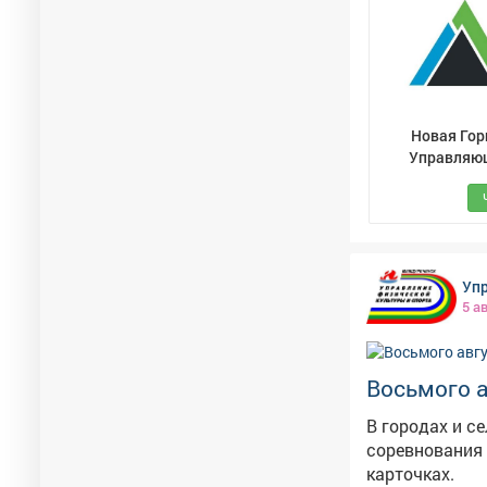
Центрального
желающие орга
установке на 
такие площадк
Новая Гор
Управляю
Компан
Упр
5 а
Восьмого а
В городах и с
соревнования и мастер-классы. Расп
карточках.