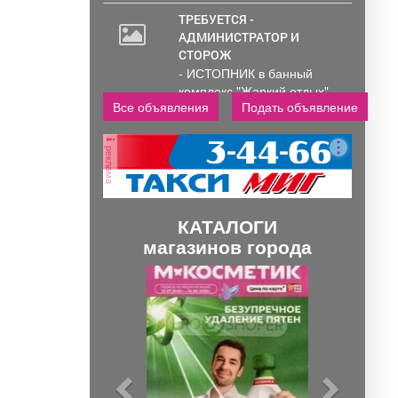
ТРЕБУЕТСЯ -
АДМИНИСТРАТОР И
СТОРОЖ
- ИСТОПНИК в банный
комплекс "Жаркий отдых"
Все объявления
Подать объявление
Администрирование и
тех....
реклама
КАТАЛОГИ
магазинов города
П
С
р
л
е
е
д
д
ы
у