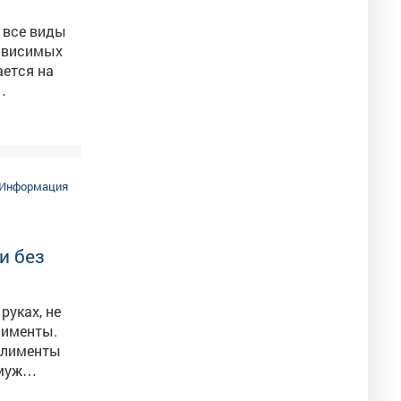
, все виды
зависимых
горючего.
Информация
и без
руках, не
лименты.
 алименты
-муж
 четверг