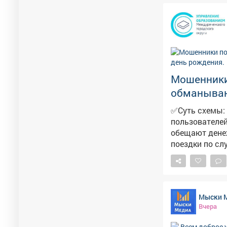
Мошенники
обманывают
✅Суть схемы: 
пользователей
обещают денеж
поездки по случаю праздника. Мошенн
24 часа. И побужда
предупредите 
фишинговой. П
персональные
Мыски 
официальных 
Вчера