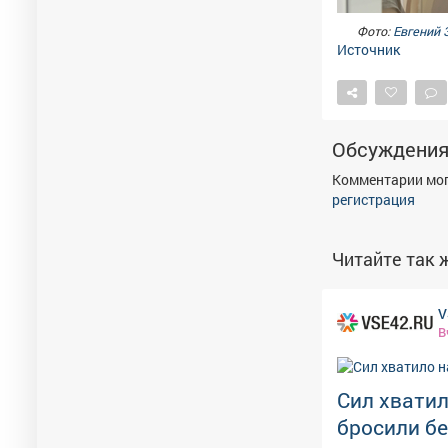
Фото:
Евгений 
Источник
Обсуждени
Комментарии мог
регистрация
Читайте так ж
V
В
Сил хватил
бросили б