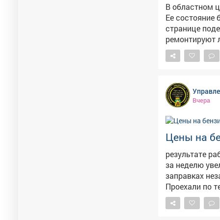
В областном 
Ее состояние беспокоит ме
странице поделил
ремонтируют л
прокомментировала она ситуаци
конструкции д
прежнему находится в п
ливней эта ле
Управле
страдает от тяжести снега. Напомним, 
Вчера
началсяремонт
также отметил
Цены на бе
результате ра
за неделю уве
заправках нез
Проехали по т