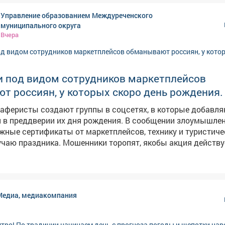
Управление образованием Междуреченского
муниципального округа
Вчера
 под видом сотрудников маркетплейсов
 россиян, у которых скоро день рождения.
аферисты создают группы в соцсетях, в которые добавл
 в преддверии их дня рождения. В сообщении злоумышле
ные сертификаты от маркетплейсов, технику и туристиче
ики торопят, якобы акция действует всего
ют пользователей перейти по ссылке. ➡️ ❗️Будьте бдительны и
близких! Переходить по ссылке опасно, она может быть
ользователь рискует потерять деньги и предоставить м
 данные. Обо всех акциях маркетплейсы информируют на 
Медиа, медиакомпания
ресурсах.