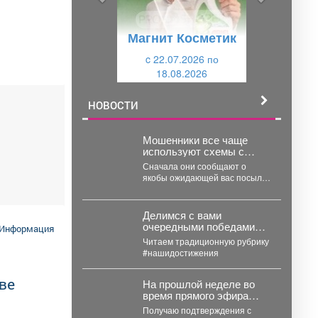
д
ю
у
щ
Магнит Косметик
щ
и
и
c 22.07.2026 по
й
18.08.2026
й
НОВОСТИ
Мошенники все чаще
используют схемы с
поддельными службами
Сначала они сообщают о
доставки.
якобы ожидающей вас посылке
или подарке, а затем под
видом сотрудников...
Делимся с вами
очередными победами
Информация
междуреченцев в
Читаем традиционную рубрику
конкурсах и
#нашидостижения
соревнованиях.
ве
На прошлой неделе во
время прямого эфира
поручил главам
Получаю подтверждения с
территорий проверить