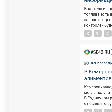
информаци
Водители и оп
топлива есть 
заправках цены начали снижатьс
контроле - бу
логистами, чт
В Кемеров
алиментов
Кемеровчанка,
могла получит
В Рудничном р
от бывшего су
долгое время 