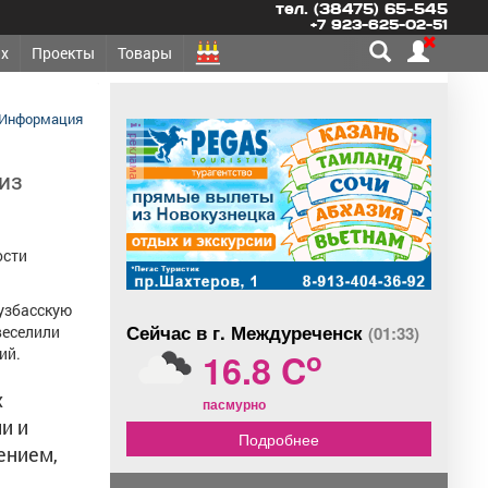
тел. (38475) 65-545
+7 923-625-02-51
х
Проекты
Товары
Информация
реклама
из
ости
Кузбасскую
Сейчас в г. Междуреченск
(01:33)
веселили
o
ий.
16.8 C
х
пасмурно
и и
Подробнее
ением,