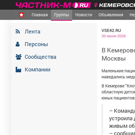
КЕМЕРОВСК
Главная
Группы
Новости
Объявления
Не
VSE42.RU
Лента
30 июня 2026
Персоны
В Кемеров
Сообщества
Москвы
Компании
Маленькие пацие
наведались мед
В Кемерове "Кло
областную детск
юных пациентов 
– Команд
устроила 
живым об
– сообщил