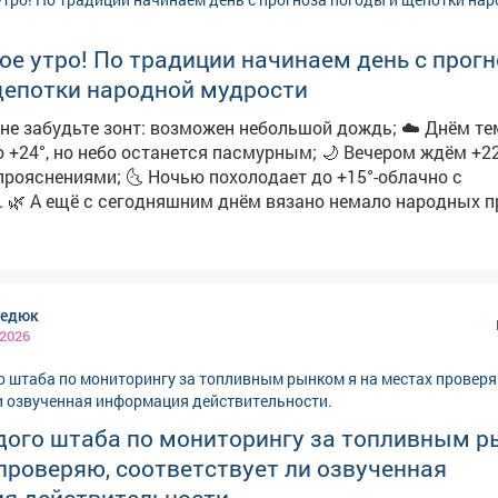
е утро! По традиции начинаем день с прог
щепотки народной мудрости
абудьте зонт: возможен небольшой дождь; ☁️ Днём температура
 но небо останется пасмурным; 🌙 Вечером ждём +22° и
очью похолодает до +15°-облачно с
имет:
 роса-осень будет тёплой и сухой; ➖Увидели радугу-ждите
йники-к затяжным
нь посеять укроп-по поверью, зиму проживёте без простуд. 
редюк
людаем, работают ли погодные «предсказания».
 2026
дого штаба по мониторингу за топливным р
проверяю, соответствует ли озвученная