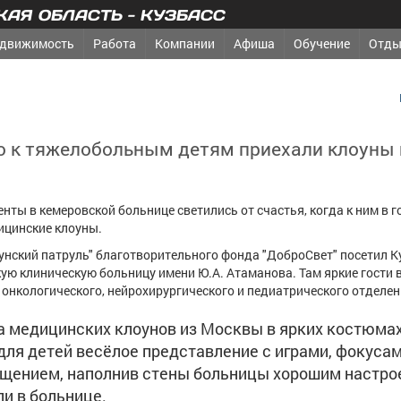
АЯ ОБЛАСТЬ - КУЗБАСС
движимость
Работа
Компании
Афиша
Обучение
Отды
о к тяжелобольным детям приехали клоуны 
нты в кемеровской больнице светились от счастья, когда к ним в г
ицинские клоуны.
унский патруль" благотворительного фонда "ДоброСвет" посетил 
ую клиническую больницу имени Ю.А. Атаманова. Там яркие гости 
онкологического, нейрохирургического и педиатрического отделен
а медицинских клоунов из Москвы в ярких костюма
для детей весёлое представление с играми, фокусам
щением, наполнив стены больницы хорошим настро
и в больнице.