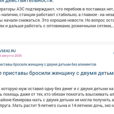
я действительности.
ераторы АЗС подтверждают, что перебоев в поставках нет
в наличии, станции работают стабильно, а главное - на не
я. Это хорошие новости. Но вопрос остается на
дем и дальше работать с оптовиками, розничными сетями,
обы обеспечить повсеместную и постоянную доступность 
VSE42.RU
6 августа 2026
е приставы бросили женщину с двумя детьм
 которую муж оставил одну без денег и с двумя детьми на 
ь помощь даже от тех, кто обязан помогать взыскивать а
айоне Кемерова мать с двумя детьми не могла получить
пруга. Мать растит 9-летнего сына и 14-летнюю дочь, экс
ничего не платил,а силовики не принимали мер, сообщает в