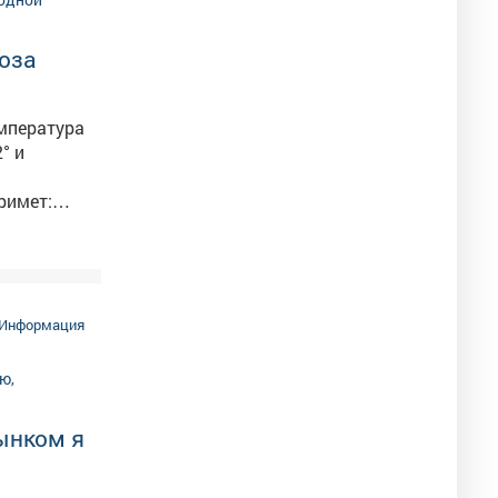
ноза

Информация
ынком я