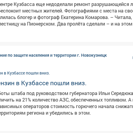
центре Кузбасса еще недоделали ремонт разрушающейся 
стных жителей. Фотографиями с места на своей личной
ась блогер и фотограф Екатерина Комарова. – Читала, что
естницу на Пионерском. Два пролёта сделали – и на этом 
ю. На опубликованных кадрах видно, что часть
ействительно приведена в порядок, однако оставшаяся се
лачевном состоянии. Отметим, что во время сильных
стница регулярно превращается в бурный водопад, а зимо
ние по защите населения и территории г. Новокузнецк
в конце июня в мэрии сообщали, что
 лестничного спуска на Пионерском бульваре. В админис
и, что его размыло сильным дождем.
нзин в Кузбассе пошли вниз.
боты штаба под руководством губернатора Ильи Середюк
личить на 21% количество АЗС, обеспеченных топливом. А 
ависимых операторов стоимость горючего начала снижат
ерриториям региона и убедились в этом.