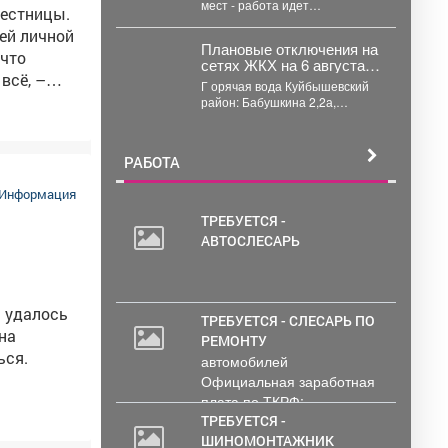
мест - работа идет
лестницы.
готовность укрытий и
повсеместно, размещено
обеспечить
более 6 тысяч аптечек и
общественные места
Плановые отключения на
обустроено...
аптечками.
сетях ЖКХ на 6 августа
всё, –
2026 г. (г. Новокузнецк)
Г орячая вода Куйбышевский
район: Бабушкина 2,2а,
Спортивная
кция по-
2,2а,3,5а,9,10,11,11б,13,15,17...
РАБОТА
й
Информация
трации
ТРЕБУЕТСЯ -
АВТОСЛЕСАРЬ
20
000
руб.
а удалось
ТРЕБУЕТСЯ - СЛЕСАРЬ ПО
на
РЕМОНТУ
ься.
автомобилей
Официальная заработная
плата по ТКРФ;
социальные гарантии и
ТРЕБУЕТСЯ -
уверенность в...
ШИНОМОНТАЖНИК