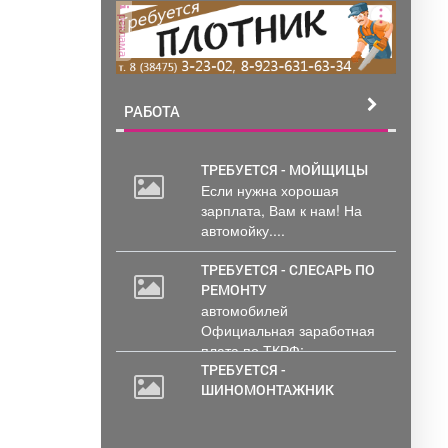
реклама
РАБОТА
ТРЕБУЕТСЯ - МОЙЩИЦЫ
Если нужна хорошая
зарплата, Вам к нам! На
автомойку....
ТРЕБУЕТСЯ - СЛЕСАРЬ ПО
РЕМОНТУ
автомобилей
Официальная заработная
плата по ТКРФ;
социальные гарантии и
ТРЕБУЕТСЯ -
уверенность в...
ШИНОМОНТАЖНИК