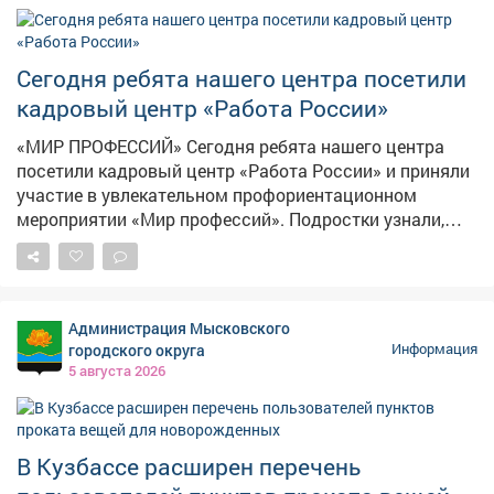
Сегодня ребята нашего центра посетили
кадровый центр «Работа России»
«МИР ПРОФЕССИЙ» Сегодня ребята нашего центра
посетили кадровый центр «Работа России» и приняли
участие в увлекательном профориентационном
мероприятии «Мир профессий». Подростки узнали,
какие профессии востребованы в Кузбассе и стране,
чем они отличаются друг от друга и какую пользу
приносят обществу. Особенно заинтересовали наших
ребят шахтёрские специальности: подробно
Администрация Мысковского
разобрали, кто такие шахтёры, какими навыками
городского округа
Информация
нужно обладать, чтобы работать в этой важной
5 августа 2026
отрасли, и как стать настоящим профессионалом
своего дела. Ребята с большим вниманием изучали
требования к разным профессиям - теперь они знают,
что важно не только желание, но и упорство, знания и
В Кузбассе расширен перечень
здоровье! Такие встречи помогают детям сделать