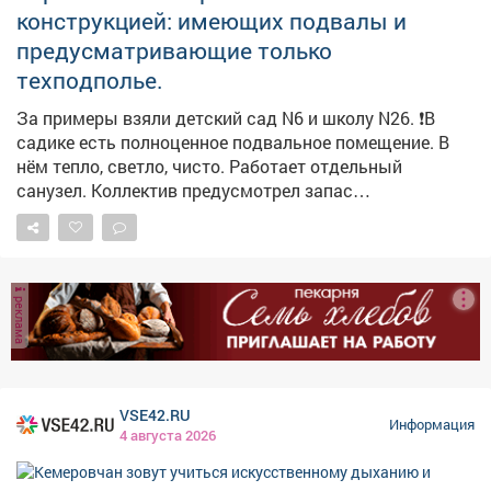
конструкцией: имеющих подвалы и
предусматривающие только
техподполье.
За примеры взяли детский сад N6 и школу N26. ❗️В
садике есть полноценное подвальное помещение. В
нём тепло, светло, чисто. Работает отдельный
санузел. Коллектив предусмотрел запас
медикаментов, воды и продуктов долгого хранения.
Здесь могут укрыться не только дети и педагоги, но и
жители близлежащих домов. Обращайте внимание на
указатели! ❗️Здание школы №26 как раз не
реклама
предусматривает подвал. Поэтому пункты укрытия
оборудовали в помещениях без окон с несущими
стенами. Такие места называем «остров
безопасности». Работу по оборудованию и уточнению
мест для укрытия продолжаем. Полный список точек
VSE42.RU
Информация
безопасности можно найти на карте заглубленных и
4 августа 2026
подземных помещений, пригодных для укрытия,
Кузбасса: https://clck.su/hEGfq