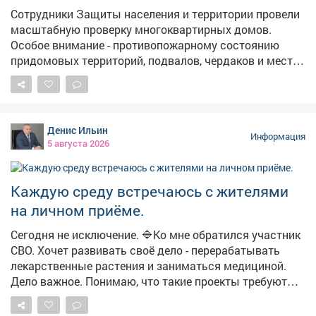
для дальнейшего закрепления материала в игровой
Сотрудники Защиты населения и территории провели
форме. #день_светофора #ПДД #библиотеки_мыски
масштабную проверку многоквартирных домов.
#бибимотека_филиал2
Особое внимание - противопожарному состоянию
придомовых территорий, подвалов, чердаков и мест
общего пользования. 📍 Кузнецкий район - осмотрены
подвалы на ул. Ленина и Луначарского для
использования в качестве укрытий. Проверены
автономные дымовые пожарные извещатели (АДПИ)
Денис Ильин
в неблагополучных семьях, многодетных и с детьми-
Информация
5 августа 2026
инвалидами. 📍 Новоильинский район - проверен
АДПИ в многодетной семье на пр. Авиаторов. 📍
Центральный район - осмотрены десятки домов по пр.
Каждую среду встречаюсь с жителями
Строителей, Металлургов, ул. Орджоникидзе и другим
на личном приёме.
адресам. Проверены АДПИ в семьях с детьми-
инвалидами и неблагополучных семьях. Обследованы
Сегодня не исключение. 🔷Ко мне обратился участник
подвалы-укрытия на пр. Пионерском и ул. Ермакова.
СВО. Хочет развивать своё дело - перерабатывать
📍 Заводской район - проверены места проживания
лекарственные растения и заниматься медициной.
неблагополучных семей в 13 микрорайоне, а также
Дело важное. Понимаю, что такие проекты требуют
АДПИ в коммунальном секторе на ул. 40 лет ВЛКСМ и
времени и средств. Но первый шаг уже сделан -
Климасенко. 📍 Орджоникидзевский район -
проконсультировали по мерам поддержки для