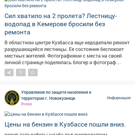
Сил хватило на 2 пролета? Лестницу-
водопад в Кемерове бросили без
ремонта
В областном центре Кузбасса еще недоделали ремонт
разрушающейся лестницы. Ее состояние беспокоит
местных жителей. Фотографиями с места на своей
личной странице поделилась блогер и фотограф
Екатерина Комарова. – Читала, что ремонтируют
лестницу на Пионерском. Два пролёта сделали – и на
этом всё, – прокомментировала она ситуацию. На
опубликованных кадрах видно, что часть конструкции
Управление по защите населения и
действительно приведена в порядок, однако
территории г. Новокузнецк
Информация
оставшаяся секция по-прежнему находится в
Вчера
плачевном состоянии. Отметим, что во время
сильных ливней эта лестница регулярно
превращается в бурный водопад, а зимой страдает от
Цены на бензин в Кузбассе пошли вниз.
тяжести снега. Напомним, в конце июня в мэрии
результате работы штаба под руководством