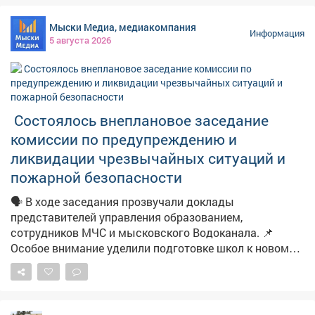
Женщина обратилась в надзорное ведомство. После
проверки прокуратура потребовала устранить
Мыски Медиа, медиакомпания
нарушения. В результате к участку подвели
Информация
5 августа 2026
необходимые инженерные коммуникации. Теперь
семья сможет построить дом и жить в нормальных
условиях.
Состоялось внеплановое заседание
комиссии по предупреждению и
ликвидации чрезвычайных ситуаций и
пожарной безопасности
🗣️ В ходе заседания прозвучали доклады
представителей управления образованием,
сотрудников МЧС и мысковского Водоканала. 📌
Особое внимание уделили подготовке школ к новому
учебному году. 📽Подробности в нашем материале.