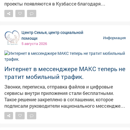
проекты появляются в Кузбассе благодаря
федеральной поддержке - в том числе национальному
проекту «Молодежь и дети». Мы работаем над тем,
чтобы реализация нацпроектов приносила региону
максимальные результаты в виде молодежных
Центр Семья, центр социальной
центров, социальных учреждений, культурных и
помощи
Информация
образовательных площадок. Каждая новая точка
5 августа 2026
притяжения для наших молодых земляков - это
инвестиция в будущее. У ребят появляется больше
возможностей для самореализации, они могут
активнее включаться в жизнь своих городов и
Интернет в мессенджере МАКС теперь не
поселков. Тем самым - связывают свое будущее с
тратит мобильный трафик.
Кузбассом. В следующем году откроем такое же
пространство в Киселевске.
Звонки, переписка, отправка файлов и цифровые
сервисы внутри приложения стали бесплатными.
Такое решение закреплено в соглашении, которое
подписали руководители национального мессенджера
и крупнейших операторов связи.