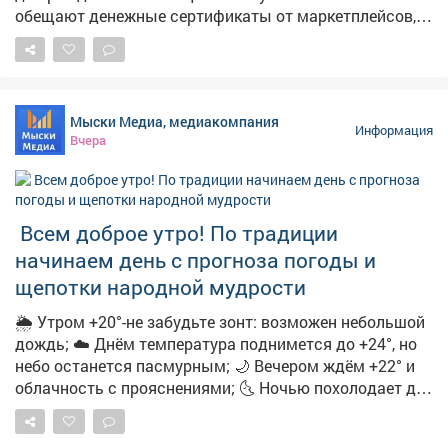
обещают денежные сертификаты от маркетплейсов,
технику и туристические поездки по случаю
праздника. Мошенники торопят, якобы акция
действует всего 24 часа. И побуждают пользователей
перейти по ссылке. ➡️ ❗️Будьте бдительны и
Мыски Медиа, медиакомпания
предупредите близких! Переходить по ссылке опасно,
Информация
Вчера
она может быть фишинговой. Пользователь рискует
потерять деньги и предоставить мошенникам
персональные данные. Обо всех акциях
маркетплейсы информируют на своих официальных
Всем доброе утро! По традиции
ресурсах.
начинаем день с прогноза погоды и
щепотки народной мудрости
🌦 Утром +20°-не забудьте зонт: возможен небольшой
дождь; ☁️ Днём температура поднимется до +24°, но
небо останется пасмурным; 🌙 Вечером ждём +22° и
облачность с прояснениями; 🌜 Ночью похолодает до
+15°-облачно с прояснениями. 🌿 А ещё с
сегодняшним днём вязано немало народных примет: