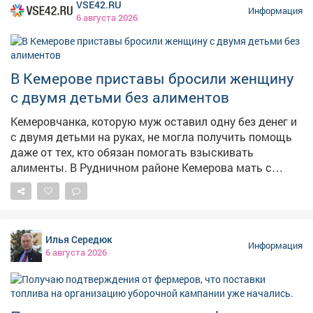
VSE42.RU
Информация
6 августа 2026
В Кемерове приставы бросили женщину
с двумя детьми без алиментов
Кемеровчанка, которую муж оставил одну без денег и
с двумя детьми на руках, не могла получить помощь
даже от тех, кто обязан помогать взыскивать
алименты. В Рудничном районе Кемерова мать с
двумя детьми не могла получить алименты от
бывшего супруга. Мать растит 9-летнего сына и 14-
летнюю дочь, экс-муж долгое время ничего не
платил,а силовики не принимали мер, сообщает в
Илья Середюк
четверг областная прокуратура. – Должностными
Информация
6 августа 2026
лицами службы судебных приставов своевременно не
приняты исчерпывающие меры, направленные на
взыскание задолженности, – сказали в прокуратуре.
Надзорный орган внёс представление руководителю