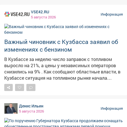
слушать и выполнять указания взрослых; 🔹 И
главное - никакой паники! Такие учения проходят у нас
VSE42.RU
Информация
регулярно, чтобы в экстренной ситуации (тьфу-тьфу-
5 августа 2026
тьфу!) каждый знал, как сохранить жизнь и здоровье.
Безопасность - превыше всего! 💪 #Лагерь
#Безопасность #Эвакуация #ТренировкаМЧС
Важный чиновник с Кузбасса заявил об
изменениях с бензином
В Кузбассе за неделю число заправок с топливом
выросло на 21%, а цены у независимых операторов
снизились на 9% . Как сообщают областные власти, в
Кузбассе ситуация на топливном рынке начала
стабилизироваться. По их данным, за неделю
количество АЗС, на которых есть топливо, выросло на
21,3%. Среднерыночные цены у независимых
операторов снизились на 9%. На штабе обсудили
Денис Ильин
текущую обстановку и отметили, что ажиотажный
Информация
5 августа 2026
спрос удалось снять, очереди на заправках
сократились. Для дальнейшей стабилизации