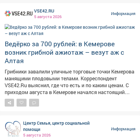
угодишь, но сделать максимально комфортно -
можно. Также на этом приеме рассмотрели вопросы
VSE42.RU
благоустройства дворов, капитального ремонта
Информация
5 августа 2026
домов, личные проблемы правового характера.
Попасть на прием по личным вопросам можно
каждые первую и третью среды месяца по адресу пр.
Строителей 18, общественная приемная граждан.
Ведёрко за 700 рублей: в Кемерове
Предварительная запись по телефону: 2-75-04.
возник грибной ажиотаж – везут аж с
Алтая
Грибники завалили уличные торговые точки Кемерова
манящими плодовыми телами. Корреспондент
VSE42.Ru выяснил, где что есть и по каким ценам. С
приходом августа в Кемерове начался настоящий
грибной бум: народные рынки так и распирает от
аппетитных грибочков, собранных вручную в лесу.
Любители тихой охоты выставляют на продажу свои
роскошные трофеи, а горожанам только и остаётся,
Центр Семья, центр социальной
что разбирать лесное лакомство как горячие пирожки.
помощи
Информация
5 августа 2026