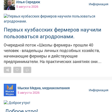
Илья Середюк
Информация
5 августа 2026
Первых кузбасских фермеров научили
пользоваться агродронами.
Очередной поток «Школы фермера» прошли 40
человек - владельцы личных подсобных хозяйств,
начинающие фермеры и действующие
предприниматели. На практических занятиях они
выезжали в поля, пилотировали беспилотники,
настраивали оборудование, учились составлять
полетное задание для мониторинга посевов. Еще одна
группа сельскохозяйственных предпринимателей
Мыски Медиа, медиакомпания
изучала технологии агротуризма. Развитие сельского
Информация
5 августа 2026
хозяйства - одно из стратегических приоритетов для
экономики Кузбасса. Программа «Школа фермера»
открывает новые возможности для всех, кто
Доброе утро!
заинтересован в работе на земле. Успех каждого