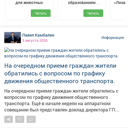
для животных
образованием
«ЛизаА
Междуреченского
Читать
Читать
муниципального
округа
Павел Камбалин
Информация
5 августа 2026
На очередном приеме граждан жители
обратились с вопросом по графику
движения общественного транспорта.
На очередном приеме граждан жители обратились с
вопросом по графику движения общественного
транспорта. Ещё в начале недели на аппаратном
совещании был представлен доклад директора ГП
АТП о работе предприятия. Было поручено учесть
пожелания жителей, хотя понимаю, что всем не