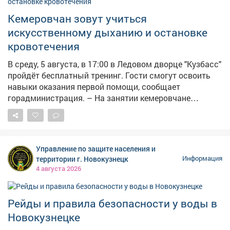
Кемеровчан зовут учиться
искусственному дыханию и остановке
кровотечения
В среду, 5 августа, в 17:00 в Ледовом дворце "Кузбасс"
пройдёт бесплатный тренинг. Гости смогут освоить
навыки оказания первой помощи, сообщает
горадминистрация. – На занятии кемеровчане
отработают сердечно-лёгочную реанимацию, помощь
при кровотечениях, удушье и потери сознания, а также
алгоритм вызова скорой помощи, – сказали в мэрии.
Состоится мероприятие напроспекте Притомский, 12
Управление по защите населения и
(вход со стороны гостиницы "Лёд"), участие
территории г. Новокузнецк
Информация
бесплатное. Напомним, власти велели массово
4 августа 2026
готовить аптечки , чтобы те всегда находились в
укрытиях на случай воздушной атаки. Также две
недели назад сообщалось , что минздраву Кузбасса,
Рейды и правила безопасности у воды в
департаменту по чрезвычайным ситуациям, главам
Новокузнецке
муниципальных образований и министерству