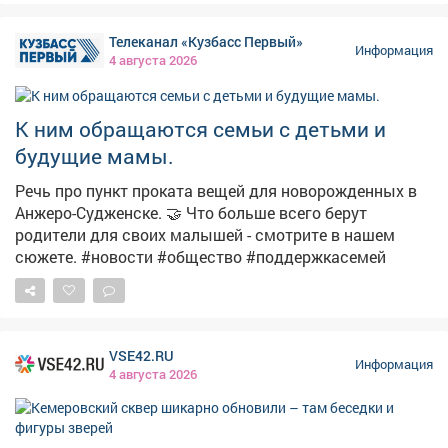
преступлений экстремистской и террористической
направленности. ❗«Цена преступления» доходит
Телеканал «Кузбасс Первый»
вплоть до пожизненного лишения свободы! Не
Информация
4 августа 2026
поддавайся на провокации и не распространяй
сомнительный контент. Перед тем как поставить лайк,
сделать репост или отправить сообщение, задумайся
К ним обращаются семьи с детьми и
о последствиях. 🚫 Если ты столкнулся с
будущие мамы.
подозрительным предложением в сети или в жизни,
немедленно прекрати диалог и сообщи: ▫Горячая
Речь про пункт проката вещей для новорожденных в
линия ФСБ: 8 800 224 22 22; ▫Горячая линия
Анжеро-Судженске. 🤝 Что больше всего берут
«Экстремизму - НЕТ!»: resurs-center.ru/hotline.
родители для своих малышей - смотрите в нашем
сюжете. #новости #общество #поддержкасемей
VSE42.RU
Информация
4 августа 2026