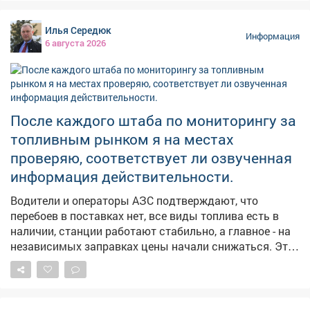
➖Если утром сильная роса-осень будет тёплой и
сухой; ➖Увидели радугу-ждите перемены погоды;
Илья Середюк
➖Муравьи поднимают входы в муравейники-к
Информация
6 августа 2026
затяжным дождям; ➖Солнце на закате багровое-к
жаркой погоде на следующий день; ➖А если в этот
день посеять укроп-по поверью, зиму проживёте без
простуд. 👀Давайте понаблюдаем, работают ли
погодные «предсказания».
После каждого штаба по мониторингу за
топливным рынком я на местах
проверяю, соответствует ли озвученная
информация действительности.
Водители и операторы АЗС подтверждают, что
перебоев в поставках нет, все виды топлива есть в
наличии, станции работают стабильно, а главное - на
независимых заправках цены начали снижаться. Это
хорошие новости. Но вопрос остается на контроле -
будем и дальше работать с оптовиками, розничными
сетями, логистами, чтобы обеспечить повсеместную и
постоянную доступность горючего.