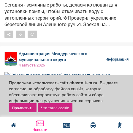
администрации.
Сегодня - земляные работы, делаем котлован для
установки помпы, чтобы откачивать воду с
затопленных территорий. 🔷Проверил укрепление
береговой линии Алениного ручья. Заехал на
территорию Зыряновской котельной - там
продолжают откачку спасатели МЧС. Пообщался с
жителями улиц, которые попали в зону подтопления.
Во дворах тоже работают помпы. ➡️Поставил задачу
Администрация Междуреченского
МБУ «Защита населения» полностью расчистить
муниципального округа
Информация
шандор - сегодня сам заехал, проверил, как
4 августа 2026
выполняется поручение. ‼️Проведём информационную
работу с жителями - расскажем, куда обращаться в
Продолжая использовать сайт
chastnik-m.ru
, Вы даете
такой ситуации: в первую очередь - в районную
согласие на обработку файлов cookie, которые
администрацию и ЕДДС. ➡️Параллельно продолжаем
206 междуреченских семей получат
обеспечивают корректную работу сайта и сбора
мониторинг водопропускных канав, труб и закрытых
уголь в рамках областной
информации для улучшения качества сервисов.
коллекторов - поддерживаем их в рабочем состоянии.
благотворительной акции.
Что такое cookie
Мероприятия по обеспечению углем отдельных
категорий граждан, проживающих в домах с печным
Новости
отоплением, проводятся ежегодно в преддверии Дня