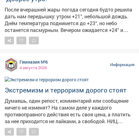
фермера важен для нас, потому что это вклад в
После вчерашней жары погода сегодня будто решила
укрепление продовольственной безопасности,
дать нам передышку: утром +21°, небольшой дождь.
повышение экономической устойчивости всего
Днём температура поднимется до +23°, но небо
региона.
останется пасмурным. Вечером ожидается +24° и
облачно с прояснениями, а ночью похолодает до +17°-
пасмурно. 🏙5августа чествуем изобретение, без
которого невозможно представить современный
город. 🚦С Международным днём светофора! Первый
Гимназия №6
светофор появился в 1868году в Лондоне-он был
Информация
4 августа 2026
механическим, работал на газе и управлялся вручную.
Электрическую версию с красным и зелёным
сигналами установили в 1914году в Кливленде, а
Экстремизм и терроризм дорого стоят
жёлтый цвет добавили позже, чтобы предупреждать о
смене сигнала. В России светофоры начали
Думаешь, один репост, комментарий или сообщение
появляться в 1930‑х годах.
ничего не изменят? На самом деле у каждого
противоправного действия есть своя цена, а платить
за нее приходится не лайками, а свободой. НИЦ
Мониторинга и профилактики подготовил «прайс-
лист», который наглядно показывает последствия