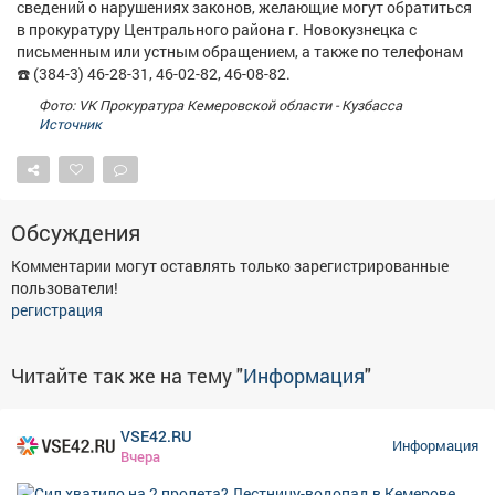
сведений о нарушениях законов, желающие могут обратиться
Афиша
Обучение
Проекты
в прокуратуру Центрального района г. Новокузнецка с
письменным или устным обращением, а также по телефонам
☎️ (384-3) 46-28-31, 46-02-82, 46-08-82.
Фото: VK Прокуратура Кемеровской области - Кузбасса
Источник
Товары
Поздравления
Погода
Обсуждения
ТВ программа
Я - пенсионер
Комментарии могут оставлять только зарегистрированные
пользователи!
регистрация
Читайте так же на тему "
Информация
"
VSE42.RU
Информация
Вчера