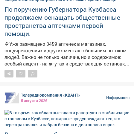
налаживается координация между независимыми
сетями, производителями и логистическими
По поручению Губернатора Кузбасса
операторами. Власти фиксируют жалобы из
продолжаем оснащать общественные
отдельных поселений на отсутствие топлива. Главам
пространства аптечками первой
поручено отслеживать каждый сигнал и оперативно
помощи.
отрабатывать проблемные точки. В ближайшие дни
ожидается увеличение числа бензовозов, что также
🔷Уже размещено 3459 аптечек в магазинах,
повысит долю работающих АЗС. Запас топлива для
соцучреждениях и других местах с большим потоком
уборочной кампании уже сформирован, утверждён
людей. Важно не только наличие, но и содержимое:
чёткий график поставок.
особый акцент - на жгутах и средствах для остановки
кровотечений. ➡️Параллельно продолжаем
мониторинг укрытий. На фото - укрытия в
Новоильинском районе и по адресу: Ярославская, 1.
Телерадиокомпания «КВАНТ»
Информация
5 августа 2026