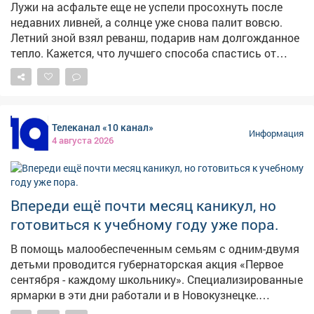
образования поручили срочно организовать обучение
Лужи на асфальте еще не успели просохнуть после
граждан первой помощи.
недавних ливней, а солнце уже снова палит вовсю.
Летний зной взял реванш, подарив нам долгожданное
тепло. Кажется, что лучшего способа спастись от
духоты, чем окунуться в прохладную воду Томи или
одного из городских карьеров, просто не найти.
Именно в такие дни водоемы становятся зоной
повышенного риска 🌊 Безопасность на воде - наша
Телеканал «10 канал»
главная задача! 🛡️ Администрация города и Защита
Информация
4 августа 2026
населения и территории проводят масштабную
профилактическую работу, особенно с детьми и
молодёжью Итоги рейдов: 🔹Новоильинский:
проверены озера на пр. Авиаторов, в 24 квартале
Впереди ещё почти месяц каникул, но
(Березовая роща), пруд Моторный, берег реки Петрик и
готовиться к учебному году уже пора.
фонтаны на площади защитников Донбасса.
🔹Заводской: осмотрены пляжи «Нептун», «Дельфин»
В помощь малообеспеченным семьям c одним-двумя
и озеро у трамвайного депо. 🔹Куйбышевский:
детьми проводится губернаторская акция «Первое
посещены озёра «Садопарковое 1» и «Садопарковое
сентября - каждому школьнику». Специализированные
2». 🔹Кузнецкий: проверены каскады озер СНТ
ярмарки в эти дни работали и в Новокузнецке.
Кульяновка, «Медик», «Учитель», канал Кузнецкой
#новости10канала