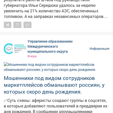
сообщали, что началсяремонт лестничного спуска на
губернатора Ильи Середюка удалось за неделю
Пионерском бульваре. В администрации также
увеличить на 21% количество АЗС, обеспеченных
отметили, что его размыло сильным дождем.
топливом. А на заправках независимых операторов
стоимость горючего начала снижаться. Проехали по
территориям региона и убедились в этом.
Управление образованием
Междуреченского
Информация
муниципального округа
Вчера
Мошенники под видом сотрудников
маркетплейсов обманывают россиян, у
которых скоро день рождения.
✅Суть схемы: аферисты создают группы в соцсетях,
в которые добавляют пользователей в преддверии их
дня рождения. В сообщении злоумышленники