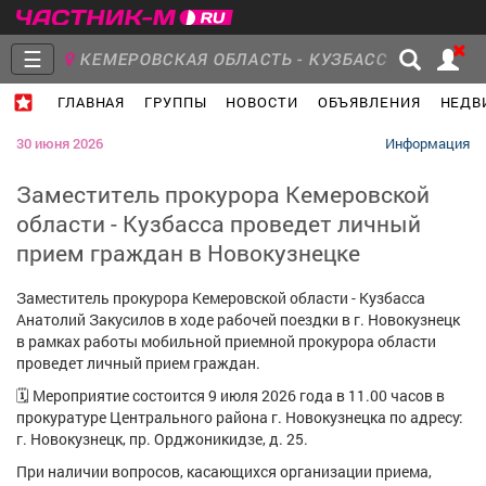
☰
КЕМЕРОВСКАЯ ОБЛАСТЬ - КУЗБАСС
ГЛАВНАЯ
ГРУППЫ
НОВОСТИ
ОБЪЯВЛЕНИЯ
НЕДВ
Главная
Группы
Новости
30 июня 2026
Информация
Заместитель прокурора Кемеровской
области - Кузбасса проведет личный
прием граждан в Новокузнецке
Объявления
Недвижимость
Услуги
Заместитель прокурора Кемеровской области - Кузбасса
Анатолий Закусилов в ходе рабочей поездки в г. Новокузнецк
в рамках работы мобильной приемной прокурора области
проведет личный прием граждан.
Работа
Транспорт
Компании
🗓️ Мероприятие состоится 9 июля 2026 года в 11.00 часов в
прокуратуре Центрального района г. Новокузнецка по адресу:
г. Новокузнецк, пр. Орджоникидзе, д. 25.
При наличии вопросов, касающихся организации приема,