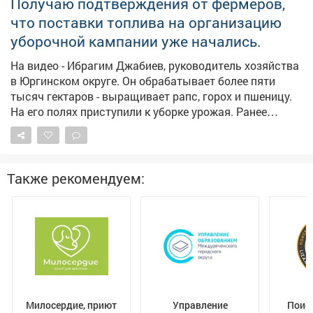
Получаю подтверждения от фермеров,
главного управления приставов в регионе. В
что поставки топлива на организацию
результате исполнительные действия
активизировались, должностное лицо привлекли к
уборочной кампании уже начались.
дисциплинарной ответственности, а с бывшего мужа
На видео - Ибрагим Джабиев, руководитель хозяйства
взыскали 315 тысяч рублей по алиментам.
в Юргинском округе. Он обрабатывает более пяти
Прокуратура продолжит следить за тем, как
тысяч гектаров - выращивает рапс, горох и пшеницу.
контролируется последующая выплата алиментов.
На его полях приступили к уборке урожая. Ранее
обращался к федеральному центру с просьбой
выделить региону дополнительные объемы солярки
для проведения уборочной кампании. Нас
поддержали, первые девять тысяч тонн горючего
Также рекомендуем:
прибыли в регион и распределяются кузбасским
сельхозпроизводителям.
Милосердие, приют
Управление
Поис