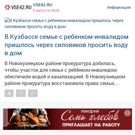
VSE42.RU
Информация
5 августа 2026
В Кузбассе семье с ребенком-инвалидом
пришлось через силовиков просить воду
в дом
В Новокузнецком районе прокуратура добилась,
чтобы участок для семьи с ребёнком-инвалидом
обеспечили водой и канализацией. В Новокузнецком
районе прокуратура восстановила права семьи,
воспитывающей ребёнка с ограниченными
возможностями здоровья. Как сообщает прокуратура
Кузбасса, местной жительнице и её семье выделили
земельный участок под строительство дома, однако
реклама
пользоваться им было невозможно – на нём
отсутствовали водоснабжение и водоотведение, без
которых эксплуатация жилья попросту невозможна.