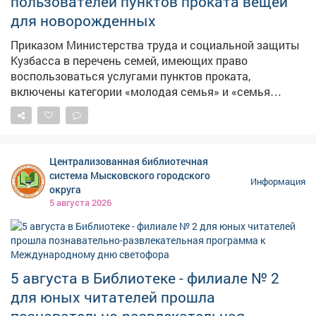
пользователей пунктов проката вещей
первые шаги к осознанному выбору будущей
для новорожденных
профессии и понять, насколько широк и интересен
мир труда вокруг нас
Приказом Министерства труда и социальной защиты
Кузбасса в перечень семей, имеющих право
воспользоваться услугами пунктов проката,
включены категории «молодая семья» и «семья
участников специальной военной операции»,
имеющие в своем составе ребенка до 2 лет. Полный
список семей, имеющих право воспользоваться
прокатом: - одинокий родитель с ребенком в возрасте
Централизованная библиотечная
до 2 лет; - семья с ребенком в возрасте до 2 лет, где
система Мысковского городского
Информация
один или оба супруга обучаются в образовательной
округа
организации по очной форме обучения, находящейся
5 августа 2026
на территории Кемеровской области - Кузбасса; -
многодетная семья, имеющая в своем составе
ребенка в возрасте до 2 лет; - семья с ребенком-
инвалидом, имеющая в своем составе ребенка в
5 августа в Библиотеке - филиале № 2
возрасте до 2 лет; - малоимущая семья, имеющая в
своем составе ребенка в возрасте до 2 лет; - семья,
для юных читателей прошла
находящаяся в трудной жизненной ситуации,
познавательно-развлекательная