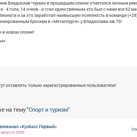
тник Владислав Чуркин в прошедшем сезоне отметился личным ре
 - 4 гола, 14 очков - и стал единственным, кто был с нами все 62 м
пионата и за это заработал наивысшую полезность в команде (+28)
локированным броскам в «Металлурге» у Владислава аж 76!
 в новом сезоне!
нал
я
ут оставлять только зарегистрированные пользователи!
е на тему "
Спорт и туризм
"
елеканал «Кузбасс Первый»
Сп
 августа 2026