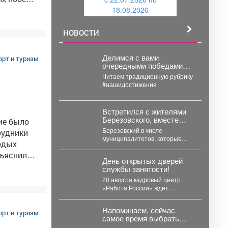
и
й
я этих
18.08.2026
й
е
зическая
НОВОСТИ
транства.
Делимся с вами
орт и туризм
очередными победами
ровня,
междуреченцев в
ды для
Читаем традиционную рубрику
конкурсах и
#нашидостижения
раться,
соревнованиях.
инаниях!
Встретился с жителями
Березовского, вместе
ие было
заслушали доклад главы
Березовский в числе
о развитии города.
муниципалитетов, которые
одых
сильнее всех ощутили
бъяснили
последствия угольного
День открытых дверей
кризиса. Важно, что идет
службы занятости!
работа...
20 августа кадровый центр
«Работа России» ждёт
соискателей. В программе
мероприятия: ярмарка
Напоминаем, сейчас
 «Готов к
вакансий, индивидуальные...
орт и туризм
самое время выбрать
 Для
спортивную школу для