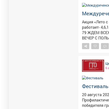
получения бол
и расписании
Междуреч
города Новоку
Акция «Лето с ГТО в Кузбассе!» «
работает- 4,6,1
79 ЖДЕМ ВСЕХ
ВЕЧЕР С ПОЛ
Це
6 
Фестиваль 
20 августа 20
Профилактичес
победителя грантов