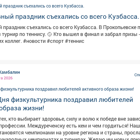
ный праздник съехались со всего Кузбасса.
 праздник съехались со всего Кузбасса. В Прокопьевске 
. 🥎 Кто вышел в финал и забрал призы - смотрите
в сюжете наших коллег. #новости #спорт #теннис
Камбалин
Сп
та 2026
Дня физкультурника поздравил любителей
образа жизни!
тех, кто выбирает здоровье, силу и волю к победе вне зав
 есть кем и чем гордиться! Наши
ановятся чемпионами на уровне региона и страны, прос
ународных чемпионатах и турнирах. Желаю им новых ярки