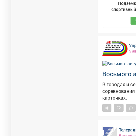
Подземк
спортивный
Упр
5 а
Восьмого а
В городах и с
соревнования и мастер-классы. Расп
карточках.
Телерад
5 август