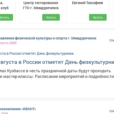
а,
Центр тестирования
Евгений Тимофеев
 клуб
ГТО г. Междуреченск
Читать
Читать
Читать
авление физической культуры и спорта г. Междуреченск
Сп
вгуста 2026
вгуста в России отметят День физкультурни
елах Кузбассе в честь праздничной даты будут проходить
исание мероприятий и подробности - в наших
иокомпания «КВАНТ»
Сп
а 2026