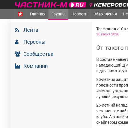
КЕМЕРОВСК
Главная
Группы
Новости
Объявления
Не
Телеканал «10 к
Лента
30 июня 2026
Персоны
От такого
Сообщества
В составе нашег
Компании
нападающий Дми
и для них это уж
25-летний защит
полезности проп
«Металлурга» по 
лучший результа
25-летний напа
чемпионате набр
клуба. А в плей
снайпером кома