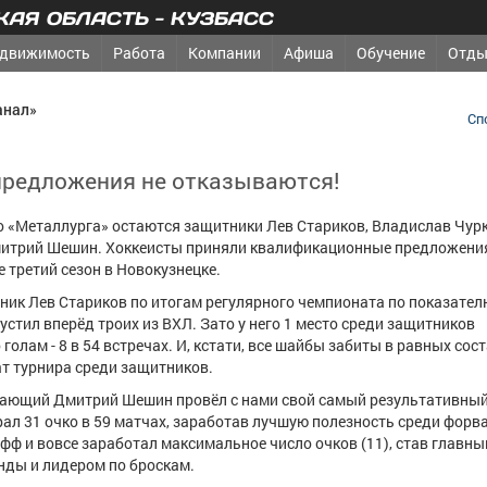
АЯ ОБЛАСТЬ - КУЗБАСС
движимость
Работа
Компании
Афиша
Обучение
Отды
анал»
Сп
 предложения не отказываются!
о «Металлурга» остаются защитники Лев Стариков, Владислав Чурк
трий Шешин. Хоккеисты приняли квалификационные предложения 
е третий сезон в Новокузнецке.
ник Лев Стариков по итогам регулярного чемпионата по показател
устил вперёд троих из ВХЛ. Зато у него 1 место среди защитников
голам - 8 в 54 встречах. И, кстати, все шайбы забиты в равных сост
т турнира среди защитников.
дающий Дмитрий Шешин провёл с нами свой самый результативный 
ал 31 очко в 59 матчах, заработав лучшую полезность среди форв
-офф и вовсе заработал максимальное число очков (11), став главн
нды и лидером по броскам.