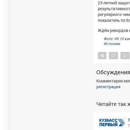
23-летний защи
результативности
регулярного чем
показатель по б
Ждём рекордов и
Фото: VK 10 ка
Источник
Обсуждени
Комментарии мог
регистрация
Читайте так ж
Т
7