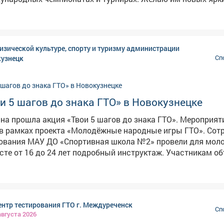
одарю ветеранов спорта, которые заложили фундамент дл
собая признательность - тренерам и наставникам, которы
вивают воспитанникам любовь к спорту. Их усилиями фи
ится нормой для всё большего числа междуреченцев. В городе
изической культуре, спорту и туризму администрации
ия для занятий: спорткомплексы, трассы, городские прос
кузнецк
Сп
еской культуры и спорта трудятся мастера высочайшего у
астоящие фанаты своего дела. Создание комфортной сре
уга - в числе важнейших приоритетов. Будем и дальше ста
реченске появлялись новые возможности для движения. Всем
и 5 шагов до знака ГТО» в Новокузнецке
о здоровья, бодрости духа, энергии и успехов во всех нач
ина прошла акция «Твои 5 шагов до знака ГТО». Мероприят
награждения: https://clck.su/NvqFH
рамках проекта «Молодёжные народные игры ГТО». Сотрудники
рования МАУ ДО «Спортивная школа №2» провели для мол
сте от 16 до 24 лет подробный инструктаж. Участникам о
заветного знака отличия: - Регистрация на официальном
ое
являются важной частью программы
нтр тестирования ГТО г. Междуреченск
ции Всероссийского физкультурно-спортивного комплекса
Сп
августа 2026
е» (ГТО) и приобщению молодёжи к здоровому образу жизни.