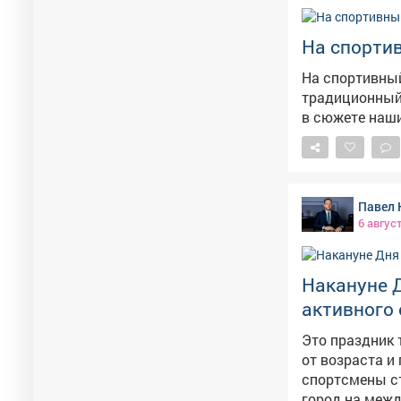
На спортив
На спортивный
традиционный турнир по теннису
Павел 
6 авгус
Накануне 
активного 
Это праздник 
от возраста и профессии. Междуреченску
спортсмены ст
город на межд