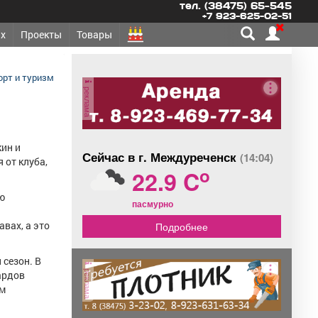
тел. (38475) 65-545
+7 923-625-02-51
х
Проекты
Товары
орт и туризм
реклама
ин и
Сейчас в г. Междуреченск
(14:04)
от клуба,
o
22.9 C
ю
пасмурно
авах, а это
Подробнее
сезон. В
реклама
ардов
ым