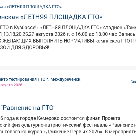
ее детальной информации о графике работы центров тест
 выполнения нормативов можно обратиться в центры тест
енская «ЛЕТНЯЯ ПЛОЩАДКА ГТО»
знецка!
ЛЕТНЯЯ ПЛОЩАДКА ГТО» стадион «Томусинец»
1,13,18,20,25,27 августа 2026 г. с 16.00 до 18.00 час Запись 
 ЖЕЛАЮЩИХ ВЫПОЛНИТЬ НОРМАТИВЫ комплекса ГТО ПРОВЕДИ
ЬЗОЙ ДЛЯ ЗДОРОВЬЯ!
нтр тестирования ГТО г. Междуреченск
Сп
августа 2026
"Равнение на ГТО"
26 года в городе Кемерово состоится финал Проекта
кий физкультурно-патриотический фестиваль «Равнение н
ого конкурса «Движение Первых-2026». В мероприятии примут