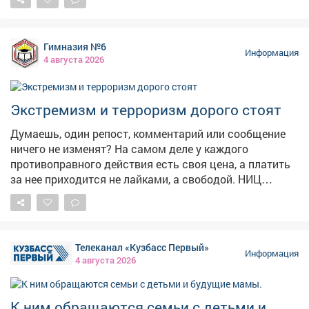
пасмурно. 🏙5августа чествуем изобретение, без
которого невозможно представить современный
город. 🚦С Международным днём светофора! Первый
Гимназия №6
светофор появился в 1868году в Лондоне-он был
Информация
4 августа 2026
механическим, работал на газе и управлялся вручную.
Электрическую версию с красным и зелёным
сигналами установили в 1914году в Кливленде, а
Экстремизм и терроризм дорого стоят
жёлтый цвет добавили позже, чтобы предупреждать о
смене сигнала. В России светофоры начали
Думаешь, один репост, комментарий или сообщение
появляться в 1930‑х годах.
ничего не изменят? На самом деле у каждого
противоправного действия есть своя цена, а платить
за нее приходится не лайками, а свободой. НИЦ
Мониторинга и профилактики подготовил «прайс-
лист», который наглядно показывает последствия
преступлений экстремистской и террористической
направленности. ❗«Цена преступления» доходит
Телеканал «Кузбасс Первый»
вплоть до пожизненного лишения свободы! Не
Информация
4 августа 2026
поддавайся на провокации и не распространяй
сомнительный контент. Перед тем как поставить лайк,
сделать репост или отправить сообщение, задумайся
К ним обращаются семьи с детьми и