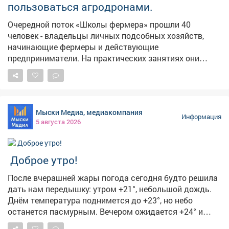
пользоваться агродронами.
Очередной поток «Школы фермера» прошли 40
человек - владельцы личных подсобных хозяйств,
начинающие фермеры и действующие
предприниматели. На практических занятиях они
выезжали в поля, пилотировали беспилотники,
настраивали оборудование, учились составлять
полетное задание для мониторинга посевов. Еще одна
группа сельскохозяйственных предпринимателей
Мыски Медиа, медиакомпания
изучала технологии агротуризма. Развитие сельского
Информация
5 августа 2026
хозяйства - одно из стратегических приоритетов для
экономики Кузбасса. Программа «Школа фермера»
открывает новые возможности для всех, кто
Доброе утро!
заинтересован в работе на земле. Успех каждого
фермера важен для нас, потому что это вклад в
После вчерашней жары погода сегодня будто решила
укрепление продовольственной безопасности,
дать нам передышку: утром +21°, небольшой дождь.
повышение экономической устойчивости всего
Днём температура поднимется до +23°, но небо
региона.
останется пасмурным. Вечером ожидается +24° и
облачно с прояснениями, а ночью похолодает до +17°-