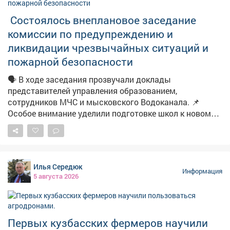
нарушения. В результате к участку подвели
Состоялось внеплановое заседание
необходимые инженерные коммуникации. Теперь
комиссии по предупреждению и
семья сможет построить дом и жить в нормальных
условиях.
ликвидации чрезвычайных ситуаций и
пожарной безопасности
🗣️ В ходе заседания прозвучали доклады
представителей управления образованием,
сотрудников МЧС и мысковского Водоканала. 📌
Особое внимание уделили подготовке школ к новому
учебному году. 📽Подробности в нашем материале.
Илья Середюк
Информация
5 августа 2026
Первых кузбасских фермеров научили