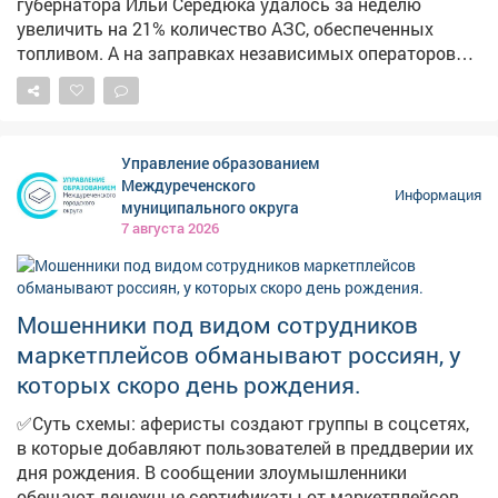
губернатора Ильи Середюка удалось за неделю
Пионерском бульваре. В администрации также
увеличить на 21% количество АЗС, обеспеченных
отметили, что его размыло сильным дождем.
топливом. А на заправках независимых операторов
стоимость горючего начала снижаться. Проехали по
территориям региона и убедились в этом.
Управление образованием
Междуреченского
Информация
муниципального округа
7 августа 2026
Мошенники под видом сотрудников
маркетплейсов обманывают россиян, у
которых скоро день рождения.
✅Суть схемы: аферисты создают группы в соцсетях,
в которые добавляют пользователей в преддверии их
дня рождения. В сообщении злоумышленники
обещают денежные сертификаты от маркетплейсов,