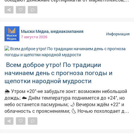
технику и туристические поездки по случаю
праздника. Мошенники торопят, якобы акция
действует всего 24 часа. И побуждают пользователей
перейти по ссылке. ➡️ ❗️Будьте бдительны и
Мыски Медиа, медиакомпания
предупредите близких! Переходить по ссылке опасно,
Информация
7 августа 2026
она может быть фишинговой. Пользователь рискует
потерять деньги и предоставить мошенникам
персональные данные. Обо всех акциях
маркетплейсы информируют на своих официальных
Всем доброе утро! По традиции
ресурсах.
начинаем день с прогноза погоды и
щепотки народной мудрости
🌦 Утром +20°-не забудьте зонт: возможен небольшой
дождь; ☁️ Днём температура поднимется до +24°, но
небо останется пасмурным; 🌙 Вечером ждём +22° и
облачность с прояснениями; 🌜 Ночью похолодает до
+15°-облачно с прояснениями. 🌿 А ещё с
сегодняшним днём вязано немало народных примет:
➖Если утром сильная роса-осень будет тёплой и