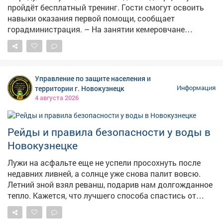
пройдёт бесплатный тренинг. Гости смогут освоить
навыки оказания первой помощи, сообщает
горадминистрация. – На занятии кемеровчане
отработают сердечно-лёгочную реанимацию, помощь
при кровотечениях, удушье и потери сознания, а также
алгоритм вызова скорой помощи, – сказали в мэрии.
Состоится мероприятие напроспекте Притомский, 12
Управление по защите населения и
(вход со стороны гостиницы "Лёд"), участие
территории г. Новокузнецк
Информация
бесплатное. Напомним, власти велели массово
4 августа 2026
готовить аптечки , чтобы те всегда находились в
укрытиях на случай воздушной атаки. Также две
недели назад сообщалось , что минздраву Кузбасса,
Рейды и правила безопасности у воды в
департаменту по чрезвычайным ситуациям, главам
Новокузнецке
муниципальных образований и министерству
образования поручили срочно организовать обучение
Лужи на асфальте еще не успели просохнуть после
граждан первой помощи.
недавних ливней, а солнце уже снова палит вовсю.
Летний зной взял реванш, подарив нам долгожданное
тепло. Кажется, что лучшего способа спастись от
духоты, чем окунуться в прохладную воду Томи или
одного из городских карьеров, просто не найти.