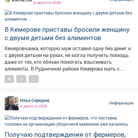
6 августа 2026
В Кемерове приставы бросили женщину
с двумя детьми без алиментов
Кемеровчанка, которую муж оставил одну без денег и
с двумя детьми на руках, не могла получить помощь
даже от тех, кто обязан помогать взыскивать
алименты. В Рудничном районе Кемерова мать с
двумя детьми не могла получить алименты от
бывшего супруга. Мать растит 9-летнего сына и 14-
летнюю дочь, экс-муж долгое время ничего не
платил,а силовики не принимали мер, сообщает в
Илья Середюк
четверг областная прокуратура. – Должностными
Информация
6 августа 2026
лицами службы судебных приставов своевременно не
приняты исчерпывающие меры, направленные на
взыскание задолженности, – сказали в прокуратуре.
Надзорный орган внёс представление руководителю
Получаю подтверждения от фермеров,
главного управления приставов в регионе. В