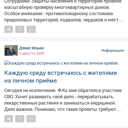
Сотрудники Защиты населения и территории провели
форме. #день_светофора #ПДД #библиотеки_мыски
масштабную проверку многоквартирных домов.
#бибимотека_филиал2
Особое внимание - противопожарному состоянию
придомовых территорий, подвалов, чердаков и мест
общего пользования. 📍 Кузнецкий район - осмотрены
подвалы на ул. Ленина и Луначарского для
использования в качестве укрытий. Проверены
автономные дымовые пожарные извещатели (АДПИ)
Денис Ильин
в неблагополучных семьях, многодетных и с детьми-
Информация
5 августа 2026
инвалидами. 📍 Новоильинский район - проверен
АДПИ в многодетной семье на пр. Авиаторов. 📍
Центральный район - осмотрены десятки домов по пр.
Каждую среду встречаюсь с жителями
Строителей, Металлургов, ул. Орджоникидзе и другим
на личном приёме.
адресам. Проверены АДПИ в семьях с детьми-
инвалидами и неблагополучных семьях. Обследованы
Сегодня не исключение. 🔷Ко мне обратился участник
подвалы-укрытия на пр. Пионерском и ул. Ермакова.
СВО. Хочет развивать своё дело - перерабатывать
📍 Заводской район - проверены места проживания
лекарственные растения и заниматься медициной.
неблагополучных семей в 13 микрорайоне, а также
Дело важное. Понимаю, что такие проекты требуют
АДПИ в коммунальном секторе на ул. 40 лет ВЛКСМ и
времени и средств. Но первый шаг уже сделан -
Климасенко. 📍 Орджоникидзевский район -
проконсультировали по мерам поддержки для
осмотрены придомовые территории по ул.
бизнеса. 🔷Был и другой вопрос - от жителей Кирова.