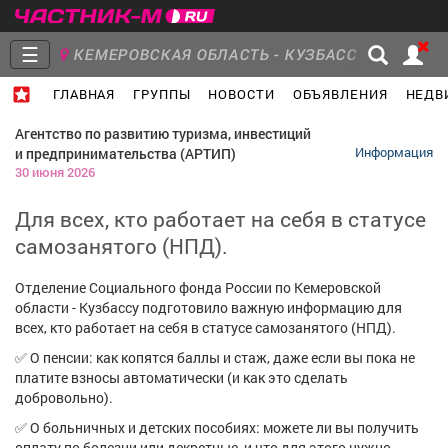
☰
КЕМЕРОВСКАЯ ОБЛАСТЬ - КУЗБАСС
ГЛАВНАЯ
ГРУППЫ
НОВОСТИ
ОБЪЯВЛЕНИЯ
НЕДВ
Главная
Группы
Новости
Агентство по развитию туризма, инвестиций
и предпринимательства (АРТИП)
Информация
30 июня 2026
Для всех, кто работает на себя в статусе
Объявления
Недвижимость
Услуги
самозанятого (НПД).
Отделение Социального фонда России по Кемеровской
области - Кузбассу подготовило важную информацию для
всех, кто работает на себя в статусе самозанятого (НПД).
Работа
Транспорт
Компании
✅ О пенсии: как копятся баллы и стаж, даже если вы пока не
платите взносы автоматически (и как это сделать
добровольно).
✅ О больничных и детских пособиях: можете ли вы получить
оплату по болезни или декретные, и что для этого нужно