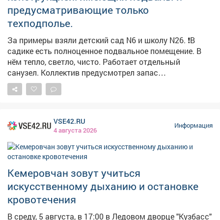
предусматривающие только
техподполье.
За примеры взяли детский сад N6 и школу N26. ❗️В
садике есть полноценное подвальное помещение. В
нём тепло, светло, чисто. Работает отдельный
санузел. Коллектив предусмотрел запас
медикаментов, воды и продуктов долгого хранения.
Здесь могут укрыться не только дети и педагоги, но и
жители близлежащих домов. Обращайте внимание на
указатели! ❗️Здание школы №26 как раз не
VSE42.RU
предусматривает подвал. Поэтому пункты укрытия
Информация
4 августа 2026
оборудовали в помещениях без окон с несущими
стенами. Такие места называем «остров
безопасности». Работу по оборудованию и уточнению
мест для укрытия продолжаем. Полный список точек
Кемеровчан зовут учиться
безопасности можно найти на карте заглубленных и
искусственному дыханию и остановке
подземных помещений, пригодных для укрытия,
кровотечения
Кузбасса: https://clck.su/hEGfq
В среду, 5 августа, в 17:00 в Ледовом дворце "Кузбасс"