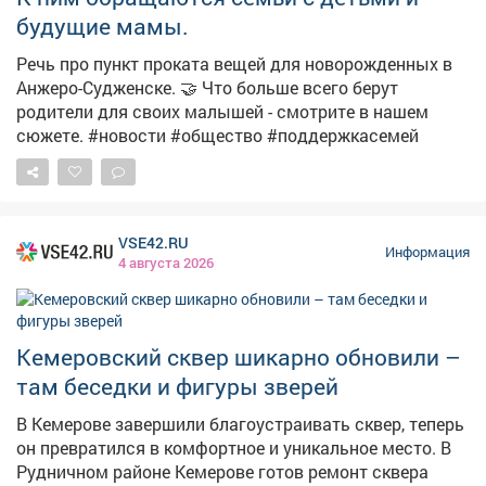
о последствиях. 🚫 Если ты столкнулся с
будущие мамы.
подозрительным предложением в сети или в жизни,
немедленно прекрати диалог и сообщи: ▫Горячая
Речь про пункт проката вещей для новорожденных в
линия ФСБ: 8 800 224 22 22; ▫Горячая линия
Анжеро-Судженске. 🤝 Что больше всего берут
«Экстремизму - НЕТ!»: resurs-center.ru/hotline.
родители для своих малышей - смотрите в нашем
сюжете. #новости #общество #поддержкасемей
VSE42.RU
Информация
4 августа 2026
Кемеровский сквер шикарно обновили –
там беседки и фигуры зверей
В Кемерове завершили благоустраивать сквер, теперь
он превратился в комфортное и уникальное место. В
Рудничном районе Кемерове готов ремонт сквера