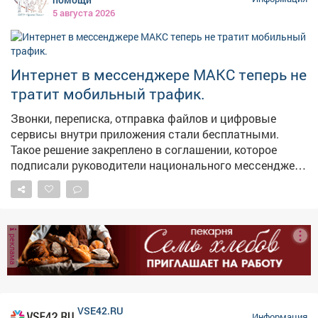
образовательных площадок. Каждая новая точка
5 августа 2026
притяжения для наших молодых земляков - это
инвестиция в будущее. У ребят появляется больше
возможностей для самореализации, они могут
активнее включаться в жизнь своих городов и
Интернет в мессенджере МАКС теперь не
поселков. Тем самым - связывают свое будущее с
тратит мобильный трафик.
Кузбассом. В следующем году откроем такое же
пространство в Киселевске.
Звонки, переписка, отправка файлов и цифровые
сервисы внутри приложения стали бесплатными.
Такое решение закреплено в соглашении, которое
подписали руководители национального мессенджера
и крупнейших операторов связи.
реклама
VSE42.RU
Информация