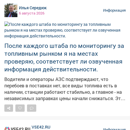
сухой; ➖Увидели радугу-ждите перемены погоды;
Илья Середюк
➖Муравьи поднимают входы в муравейники-к
Информация
6 августа 2026
затяжным дождям; ➖Солнце на закате багровое-к
жаркой погоде на следующий день; ➖А если в этот
день посеять укроп-по поверью, зиму проживёте без
простуд. 👀Давайте понаблюдаем, работают ли
погодные «предсказания».
После каждого штаба по мониторингу за
топливным рынком я на местах
проверяю, соответствует ли озвученная
информация действительности.
Водители и операторы АЗС подтверждают, что
перебоев в поставках нет, все виды топлива есть в
наличии, станции работают стабильно, а главное - на
независимых заправках цены начали снижаться. Это
хорошие новости. Но вопрос остается на контроле -
будем и дальше работать с оптовиками, розничными
сетями, логистами, чтобы обеспечить повсеместную и
постоянную доступность горючего.
VSE42.RU
Информация