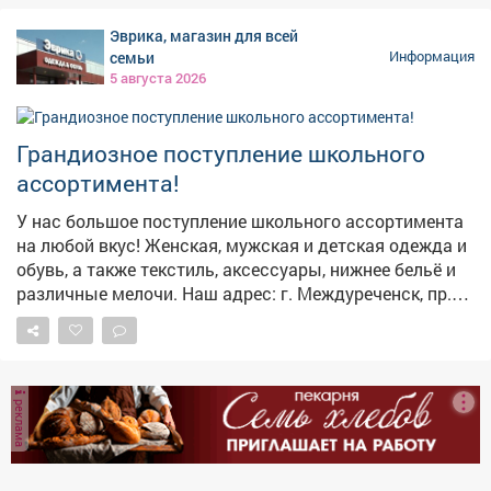
Новобайдаевской, 40 лет Победы, Р. Зорге и пр.
Подрядчик отказался устранять недостатки по
Эврика, магазин для всей
Шахтеров. С жильцами провели беседы и вручили
гарантии. В таких случаях - только суд. Поможем с
семьи
Информация
памятки с правилами пожарной безопасности. Работа
консультацией, но решение за ними. Записаться на
5 августа 2026
продолжается! 🚨 Напоминаем: при обнаружении
приём можно с понедельника по пятницу, с 14:00 до
пожара звоните 112! Берегите себя и своих близких!
17:00, по телефону: 32-16-75.
Грандиозное поступление школьного
ассортимента!
У нас большое поступление школьного ассортимента
на любой вкус! Женская, мужская и детская одежда и
обувь, а также текстиль, аксессуары, нижнее бельё и
различные мелочи. Наш адрес: г. Междуреченск, пр.
Строителей, 48/3
реклама