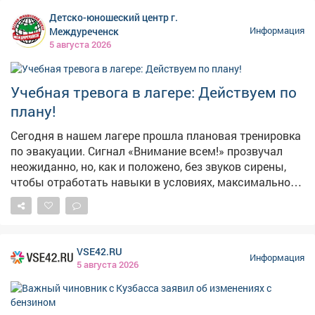
Детско-юношеский центр г.
Междуреченск
Информация
5 августа 2026
Учебная тревога в лагере: Действуем по
плану!
Сегодня в нашем лагере прошла плановая тренировка
по эвакуации. Сигнал «Внимание всем!» прозвучал
неожиданно, но, как и положено, без звуков сирены,
чтобы отработать навыки в условиях, максимально
приближенных к реальным. Педагогический состав
организовал инсценировку пожара и задымления.
Ребята под чутким руководством взрослых
отработали порядок действий при чрезвычайной
VSE42.RU
ситуации и слаженно эвакуировались через три
Информация
5 августа 2026
запасных выхода. Главные выводы тренировки: 🔹
При ЧС не действовать самостоятельно; 🔹 Сразу
слушать и выполнять указания взрослых; 🔹 И