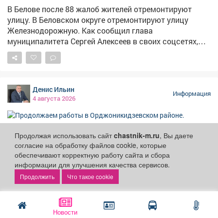
вынуждены дышать этим воздухом и видеть
В Белове после 88 жалоб жителей отремонтируют
мусорные кучи по дороге в сад. Местные жители
улицу. В Беловском округе отремонтируют улицу
недоумевают, сколько ещё это место будет
Железнодорожную. Как сообщил глава
превращаться в стихийную свалку, прежде чем
муниципалитета Сергей Алексеев в своих соцсетях,
управляющая компания наконец наведёт порядок и
решение принято после 88 обращений местных
уберёт отходы. Пока же официальных комментариев
жителей. Сейчас готовят техдокументацию. Работы
от администрации или коммунальных служб не
предусматривают замену дорожного полотна,
поступало
обустройство парковок и съездов. Протяжённость
Денис Ильин
участка – 850 метров. При этом жители частного
Информация
4 августа 2026
сектора продолжают жаловаться на подтопление
домов . Суд уже обязал администрацию устранить эту
проблему, но строительство ливневой канализации
Продолжаем работы в
Продолжая использовать сайт
chastnik-m.ru
, Вы даете
потребует 2–3 миллиарда рублей. Вопросы ремонта
Орджоникидзевском районе.
согласие на обработку файлов cookie, которые
дорог и благоустройства остаются на контроле
обеспечивают корректную работу сайта и сбора
администрации.
Сегодня - земляные работы, делаем котлован для
информации для улучшения качества сервисов.
установки помпы, чтобы откачивать воду с
Что такое cookie
затопленных территорий. 🔷Проверил укрепление
береговой линии Алениного ручья. Заехал на
территорию Зыряновской котельной - там
Новости
продолжают откачку спасатели МЧС. Пообщался с