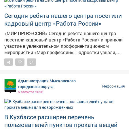
Сегодня ребята нашего центра посетили
кадровый центр «Работа России»
«МИР ПРОФЕССИЙ» Сегодня ребята нашего центра
посетили кадровый центр «Работа России» и приняли
участие в увлекательном профориентационном
мероприятии «Мир профессий». Подростки узнали,
какие профессии востребованы в Кузбассе и стране,
чем они отличаются друг от друга и какую пользу
приносят обществу. Особенно заинтересовали наших
ребят шахтёрские специальности: подробно
Администрация Мысковского
разобрали, кто такие шахтёры, какими навыками
городского округа
Информация
нужно обладать, чтобы работать в этой важной
5 августа 2026
отрасли, и как стать настоящим профессионалом
своего дела. Ребята с большим вниманием изучали
требования к разным профессиям - теперь они знают,
что важно не только желание, но и упорство, знания и
В Кузбассе расширен перечень
здоровье! Такие встречи помогают детям сделать
пользователей пунктов проката вещей
первые шаги к осознанному выбору будущей