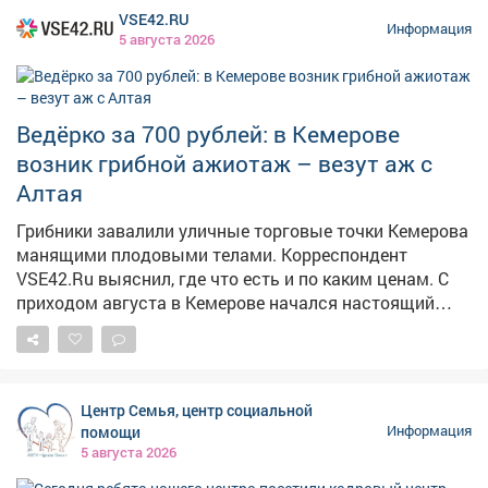
можно. Также на этом приеме рассмотрели вопросы
VSE42.RU
благоустройства дворов, капитального ремонта
Информация
5 августа 2026
домов, личные проблемы правового характера.
Попасть на прием по личным вопросам можно
каждые первую и третью среды месяца по адресу пр.
Строителей 18, общественная приемная граждан.
Ведёрко за 700 рублей: в Кемерове
Предварительная запись по телефону: 2-75-04.
возник грибной ажиотаж – везут аж с
Алтая
Грибники завалили уличные торговые точки Кемерова
манящими плодовыми телами. Корреспондент
VSE42.Ru выяснил, где что есть и по каким ценам. С
приходом августа в Кемерове начался настоящий
грибной бум: народные рынки так и распирает от
аппетитных грибочков, собранных вручную в лесу.
Любители тихой охоты выставляют на продажу свои
роскошные трофеи, а горожанам только и остаётся,
Центр Семья, центр социальной
что разбирать лесное лакомство как горячие пирожки.
помощи
Информация
5 августа 2026