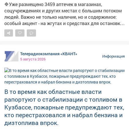
ожидается увеличение числа бензовозов, что также
🔷Уже размещено 3459 аптечек в магазинах,
повысит долю работающих АЗС. Запас топлива для
соцучреждениях и других местах с большим потоком
уборочной кампании уже сформирован, утверждён
людей. Важно не только наличие, но и содержимое:
чёткий график поставок.
особый акцент - на жгутах и средствах для остановки
кровотечений. ➡️Параллельно продолжаем
мониторинг укрытий. На фото - укрытия в
Новоильинском районе и по адресу: Ярославская, 1.
Телерадиокомпания «КВАНТ»
Информация
5 августа 2026
В то время как областные власти
рапортуют о стабилизации с топливом в
Кузбассе, пожарные предупреждают тех,
кто перестраховался и набрал бензина и
дизтоплива впрок.