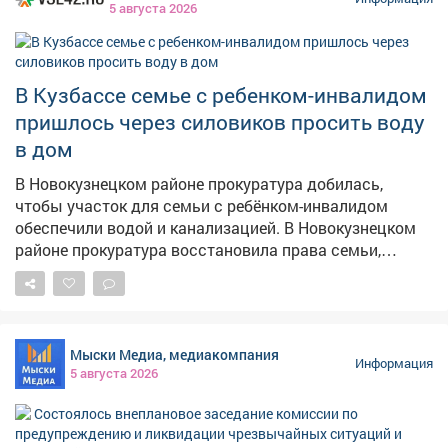
5 августа 2026
В Кузбассе семье с ребенком-инвалидом
пришлось через силовиков просить воду
в дом
В Новокузнецком районе прокуратура добилась,
чтобы участок для семьи с ребёнком-инвалидом
обеспечили водой и канализацией. В Новокузнецком
районе прокуратура восстановила права семьи,
воспитывающей ребёнка с ограниченными
возможностями здоровья. Как сообщает прокуратура
Кузбасса, местной жительнице и её семье выделили
земельный участок под строительство дома, однако
Мыски Медиа, медиакомпания
пользоваться им было невозможно – на нём
Информация
5 августа 2026
отсутствовали водоснабжение и водоотведение, без
которых эксплуатация жилья попросту невозможна.
Женщина обратилась в надзорное ведомство. После
проверки прокуратура потребовала устранить