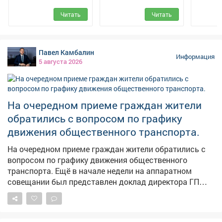
спорту и туризму
служ
Читать
Читать
администрации
города Новокузнецк
Павел Камбалин
Информация
5 августа 2026
На очередном приеме граждан жители
обратились с вопросом по графику
движения общественного транспорта.
На очередном приеме граждан жители обратились с
вопросом по графику движения общественного
транспорта. Ещё в начале недели на аппаратном
совещании был представлен доклад директора ГП
АТП о работе предприятия. Было поручено учесть
пожелания жителей, хотя понимаю, что всем не
угодишь, но сделать максимально комфортно -