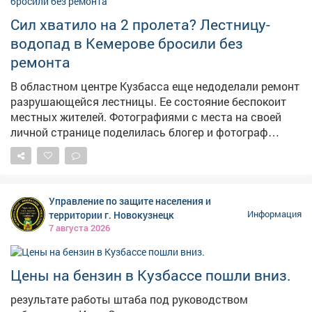
Сил хватило на 2 пролета? Лестницу-
водопад в Кемерове бросили без
ремонта
В областном центре Кузбасса еще недоделали ремонт
разрушающейся лестницы. Ее состояние беспокоит
местных жителей. Фотографиями с места на своей
личной странице поделилась блогер и фотограф
Екатерина Комарова. – Читала, что ремонтируют
лестницу на Пионерском. Два пролёта сделали – и на
этом всё, – прокомментировала она ситуацию. На
опубликованных кадрах видно, что часть конструкции
Управление по защите населения и
действительно приведена в порядок, однако
территории г. Новокузнецк
Информация
оставшаяся секция по-прежнему находится в
7 августа 2026
плачевном состоянии. Отметим, что во время
сильных ливней эта лестница регулярно
превращается в бурный водопад, а зимой страдает от
Цены на бензин в Кузбассе пошли вниз.
тяжести снега. Напомним, в конце июня в мэрии
результате работы штаба под руководством
сообщали, что началсяремонт лестничного спуска на