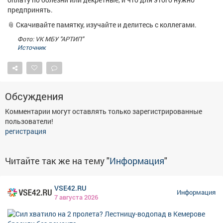
Афиша
Обучение
Проекты
предпринять.
📎 Скачивайте памятку, изучайте и делитесь с коллегами.
Фото: VK МБУ "АРТИП"
Источник
Товары
Поздравления
Погода
Обсуждения
Комментарии могут оставлять только зарегистрированные
ТВ программа
Я - пенсионер
пользователи!
регистрация
Читайте так же на тему "
Информация
"
VSE42.RU
Информация
7 августа 2026