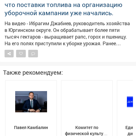
что поставки топлива на организацию
результате исполнительные действия
активизировались, должностное лицо привлекли к
уборочной кампании уже начались.
дисциплинарной ответственности, а с бывшего мужа
На видео - Ибрагим Джабиев, руководитель хозяйства
взыскали 315 тысяч рублей по алиментам.
в Юргинском округе. Он обрабатывает более пяти
Прокуратура продолжит следить за тем, как
тысяч гектаров - выращивает рапс, горох и пшеницу.
контролируется последующая выплата алиментов.
На его полях приступили к уборке урожая. Ранее
обращался к федеральному центру с просьбой
выделить региону дополнительные объемы солярки
для проведения уборочной кампании. Нас
поддержали, первые девять тысяч тонн горючего
Также рекомендуем:
прибыли в регион и распределяются кузбасским
сельхозпроизводителям.
Павел Камбалин
Комитет по
Един
физической культуре,
дис