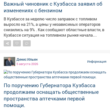
главное - никакой паники! Такие учения проходят у нас
Важный чиновник с Кузбасса заявил об
регулярно, чтобы в экстренной ситуации (тьфу-тьфу-
изменениях с бензином
тьфу!) каждый знал, как сохранить жизнь и здоровье.
Безопасность - превыше всего! 💪 #Лагерь
В Кузбассе за неделю число заправок с топливом
#Безопасность #Эвакуация #ТренировкаМЧС
выросло на 21%, а цены у независимых операторов
снизились на 9% . Как сообщают областные власти, в
Кузбассе ситуация на топливном рынке начала
стабилизироваться. По их данным, за неделю
количество АЗС, на которых есть топливо, выросло на
21,3%. Среднерыночные цены у независимых
операторов снизились на 9%. На штабе обсудили
Денис Ильин
текущую обстановку и отметили, что ажиотажный
Информация
5 августа 2026
спрос удалось снять, очереди на заправках
сократились. Для дальнейшей стабилизации
налаживается координация между независимыми
сетями, производителями и логистическими
По поручению Губернатора Кузбасса
операторами. Власти фиксируют жалобы из
продолжаем оснащать общественные
отдельных поселений на отсутствие топлива. Главам
пространства аптечками первой
поручено отслеживать каждый сигнал и оперативно
помощи.
отрабатывать проблемные точки. В ближайшие дни