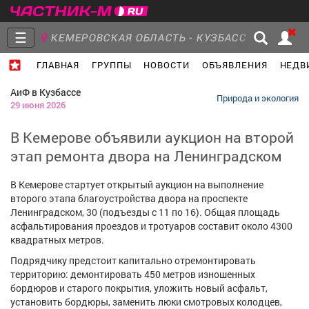
☰
КЕМЕРОВСКАЯ ОБЛАСТЬ - КУЗБАСС
ГЛАВНАЯ
ГРУППЫ
НОВОСТИ
ОБЪЯВЛЕНИЯ
НЕДВ
Главная
Группы
Новости
АиФ в Кузбассе
Природа и экология
29 июня 2026
В Кемерове объявили аукцион на второй
этап ремонта двора на Ленинградском
Объявления
Недвижимость
Услуги
В Кемерове стартует открытый аукцион на выполнение
второго этапа благоустройства двора на проспекте
Ленинградском, 30 (подъезды с 11 по 16). Общая площадь
асфальтирования проездов и тротуаров составит около 4300
квадратных метров.
Работа
Транспорт
Компании
Подрядчику предстоит капитально отремонтировать
территорию: демонтировать 450 метров изношенных
бордюров и старого покрытия, уложить новый асфальт,
установить бордюры, заменить люки смотровых колодцев,