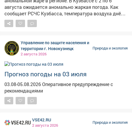
аномальной жаре в регионе. В Кузбассе с 2 по 6
августа ожидается аномально жаркая погода. Как
сообщает РСЧС Кузбасса, температура воздуха днём
достигнет +30°С и выше, в отдельных районах – до
+33…+35°С. Ночью столбики термометров не
опустятся ниже +14…+19°С. По данным Кемеровского
ЦГМС, в ближайшие дни сохранится переменная
Управление по защите населения и
облачность, местами возможны кратковременные
территории г. Новокузнецк
Природа и экология
дожди и грозы. Ветер юго-восточный, 2–9 м/с,
2 августа 2026
местами с порывами до 15 м/с. Горимость до 3
класса. Спасатели напоминают: в жару важно пить
больше воды, избегать длительного пребывания на
Прогноз погоды на 03 июля
солнце и не оставлять детей в закрытых
03.08-05.08.2026 Оперативное предупреждение с
автомобилях. При ухудшении самочувствия
рекомендациями
немедленно обращайтесь за помощью. Номер вызова
экстренных служб – 112.
VSE42.RU
Природа и экология
2 августа 2026