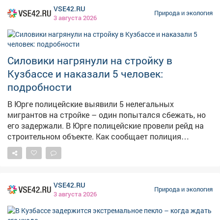
VSE42.RU
Природа и экология
3 августа 2026
Силовики нагрянули на стройку в
Кузбассе и наказали 5 человек:
подробности
В Юрге полицейские выявили 5 нелегальных
мигрантов на стройке – один попытался сбежать, но
его задержали. В Юрге полицейские провели рейд на
строительном объекте. Как сообщает полиция
Кузбасса, при проверке документов выяснилось, что 5
иностранцев работают нелегально. На них составили
протоколы, суд назначил штрафы по 2 тысячи рублей
каждому. Один из мигрантов при виде полицейских
VSE42.RU
попытался скрыться, но его задержали. За
Природа и экология
3 августа 2026
неповиновение сотрудникам полиции ему также
выписали штраф – 2 тысячи рублей. Отмечается, что