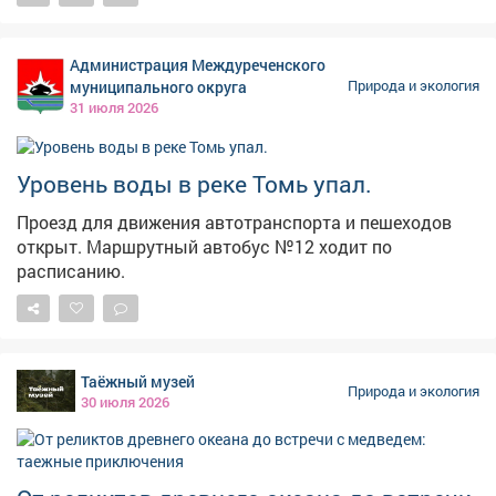
Тебы? #Эхо_таёжного_края #Теба #Обзор_на_Шаман
Кузбассе прогнозируется +13, +18°С, днем +25, +30°С.
Порывы западного ветра ночью будут достигать 13
м/с, днем – 17 м/с. Пройдут дожди и грозы, местами
Администрация Междуреченского
могут быть туманы. В Кемерове ночью 1 августа
муниципального округа
Природа и экология
будет +16, +18°С, днем +27, +29°С. Порывы западного
31 июля 2026
ветра ночью будут достигать 12 м/с, днем – 15 м/с.
Ожидается кратковременный дождь, днем местами
пройдет гроза. Также прогнозируются туманы.
Уровень воды в реке Томь упал.
Проезд для движения автотранспорта и пешеходов
открыт. Маршрутный автобус №12 ходит по
расписанию.
Таёжный музей
Природа и экология
30 июля 2026