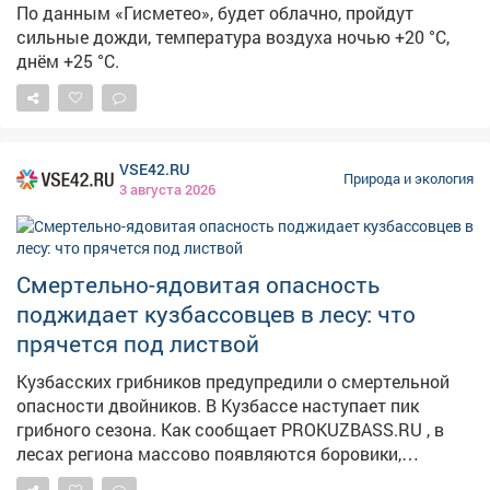
По данным «Гисметео», будет облачно, пройдут
прогнозируются дожди и грозы. Погодные опасности
сильные дожди, температура воздуха ночью +20 °С,
ожидаются и в соседних регионах. Как сообщает
днём +25 °С.
sib.fm , вНовосибирской области объявлено
штормовое предупреждение:5 и 6 августа местами
ожидаются сильные дожди, грозы, ливни и град,
порывы ветра до 22 м/с. Властирекомендуют
новосибирцам отказаться от прогулок в паркахиз-за
VSE42.RU
Природа и экология
штормового предупреждения, сообщает Om1
3 августа 2026
Новосибирск . В Красноярске – другая крайность. По
данным sibnovosti.ru , прогнозируется жара +31°C,небо
останется ясным, осадков не предвидится, скорость
Смертельно-ядовитая опасность
ветра составит 1-4 м/с.
поджидает кузбассовцев в лесу: что
прячется под листвой
Кузбасских грибников предупредили о смертельной
опасности двойников. В Кузбассе наступает пик
грибного сезона. Как сообщает PROKUZBASS.RU , в
лесах региона массово появляются боровики,
подосиновики и лисички. Однако вместе с ними в