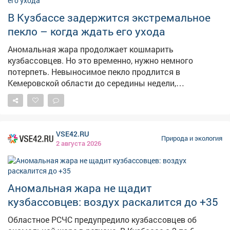
решается вопрос о привлечении работодателя к
ответственности за незаконное привлечение
В Кузбассе задержится экстремальное
иностранцев к труду.
пекло – когда ждать его ухода
Аномальная жара продолжает кошмарить
кузбассовцев. Но это временно, нужно немного
потерпеть. Невыносимое пекло продлится в
Кемеровской области до середины недели,
рассказали сайту VSE42.Ru в Кемеровском
гидрометцентре. – Аномально жарко будет до 6
августа, далее – комфортная температура 25-27
градусов, – сказали в учреждении. По данным "Яндекс
VSE42.RU
Погоды", в Кемеровев понедельник днём воздух
Природа и экология
2 августа 2026
раскалится до +31, в четверг дневные температуры
опустятся до +25, а в выходные до +22. Такие же
данные показывает Gismeteo. Кроме того, солнечная
погода должна смениться дождями. Ранее
Аномальная жара не щадит
сообщалось, что в августе будут температуры чуть
кузбассовцев: воздух раскалится до +35
выше нормы .
Областное РСЧС предупредило кузбассовцев об