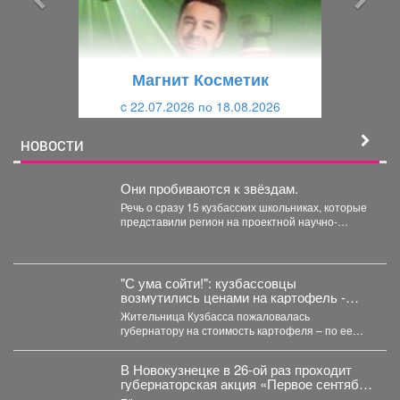
д
ю
у
щ
щ
и
Магнит Косметик
и
й
c 22.07.2026 по 18.08.2026
й
НОВОСТИ
Они пробиваются к звёздам.
Речь о сразу 15 кузбасских школьниках, которые
представили регион на проектной научно-
технологической программе «Большие
вызовы»...
"С ума сойти!": кузбассовцы
возмутились ценами на картофель -
власти ответили
Жительница Кузбасса пожаловалась
губернатору на стоимость картофеля – по ее
словам, в регионе он продается...
В Новокузнецке в 26-ой раз проходит
губернаторская акция «Первое сентября
каждому школьнику».