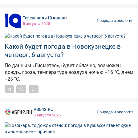
непогоды. Жителей региона просят соблюдать
западный с порывами до 17 м/с, возможно усиление
осторожность.
до штормовых 23 м/с. Пройдут грозы, дожди, которые
Телеканал «10 канал»
местами могут быть сильными, град. – Во второй
Природа и экология
5 августа 2026
половине дня 05.08 сутки 06.08, ночью 07.08 2026 г на
территории Кемеровской области ожидаются
местами кратковременные дожди, грозы, при грозах
Какой будет погода в Новокузнецке в
местами сильные, очень сильные дожди, сильные
ливни, крупный град, усиление юго-западного ветра
четверг, 6 августа?
18-23 м/с, – предупреждают синоптики. В Кемерове
По данным «Гисметео», будет облачно, возможен
ночью 6 августа будет +16, +18°С, днем +25, +27°С.
дождь, гроза, температура воздуха ночью +16 °С, днём
Порывы юго-западного ветра будут достигать 14 м/с.
+25 °С.
Ожидаются кратковременный дождь и гроза.
VSE42.RU
Природа и экология
5 августа 2026