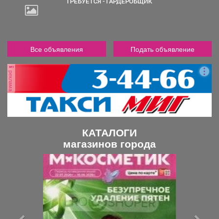
ТРЕБУЕТСЯ - ГАРДЕРОБЩИК
Все объявления
Подать объявление
реклама
КАТАЛОГИ
магазинов города
П
С
р
л
е
е
д
д
ы
у