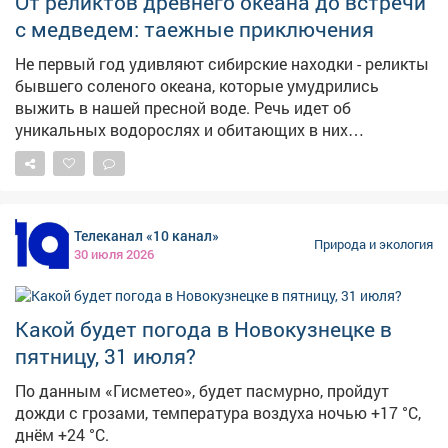
От реликтов древнего океана до встречи
с медведем: таежные приключения
Не первый год удивляют сибирские находки - реликты
бывшего соленого океана, которые умудрились
выжить в нашей пресной воде. Речь идет об
уникальных водорослях и обитающих в них
ракообразных. Несколько лет назад недалеко от
станции Казынет, в ручье с ледяной водой,
протекающем по известнякам морского ила, я
обнаружил эту диковину. Оказалось, что водоросль -
Телеканал «10 канал»
мощнейший эмульгатор. Если смешать ее с
Природа и экология
30 июля 2026
подсолнечным маслом, оно превращается в молоко! А
добавив красящий порошок, мы получаем
полноценную водоэмульсионную краску. Проверено
Какой будет погода в Новокузнецке в
на деле. Но и это не всё: в сыром виде водоросли
пахнут морской капустой, а при варке источают
пятницу, 31 июля?
невероятно аппетитный аромат рыбы.
По данным «Гисметео», будет пасмурно, пройдут
Заинтригованный, я прихватил в электричку свой
дожди с грозами, температура воздуха ночью +17 °С,
мини-транспорт «Таракан» (на дефицитном бензине) и
днём +24 °С.
высадился на заветной станции. Дорога до ручья