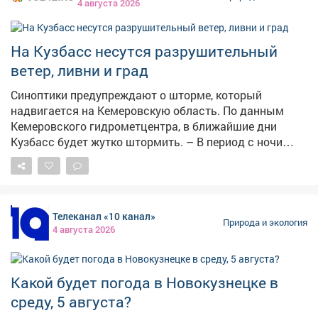
4 августа 2026
На Кузбасс несутся разрушительный
ветер, ливни и град
Синоптики предупреждают о шторме, который
надвигается на Кемеровскую область. По данным
Кемеровского гидрометцентра, в ближайшие дни
Кузбасс будет жутко штормить. – В период с ночи
05.08.26 по ночь 07.08.26 местами по области
ожидаются грозы, сильные дожди, днём местами
град. Сутки 05.08 и 06.08.26 г при грозах местами
шквалистое усиление юго-западного ветра 18-23 м/с,
Телеканал «10 канал»
– сказали в ЦГМС. При этомв среду и четвергместами
Природа и экология
4 августа 2026
прогнозируется аномально жаркая погода выше
+30°С. Конкретно в Кемерове в ночь на 5 августа
градусник покажет+17,+19°C, днём+27,+29°C.
Какой будет погода в Новокузнецке в
Ожидаются дожди с грозами,порывы ветра до 14 м/с.
В пятницу ночные температуры по области
среду, 5 августа?
составят+12,+17°C, дневные+21,+26°C. И опять