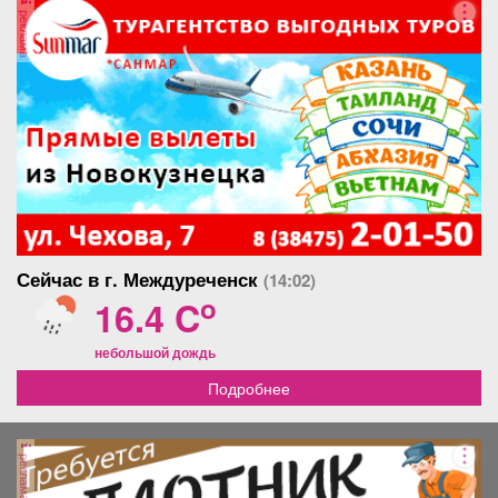
изучающе на меня смотрит. Я опешал. Сирену-
реклама
отпугиватель оставил дома! Вспомнил совет
бывалых: зверя надо материть. Что и было сделано -
громко, утвердительно и с чувством собственного
достоинства. Смотри-ка, он послушал! Засеменил по
дороге в сторону станции. Пришлось сопроводить его
еще одним...
Сейчас в г. Междуреченск
(14:02)
o
16.4 C
небольшой дождь
Подробнее
реклама