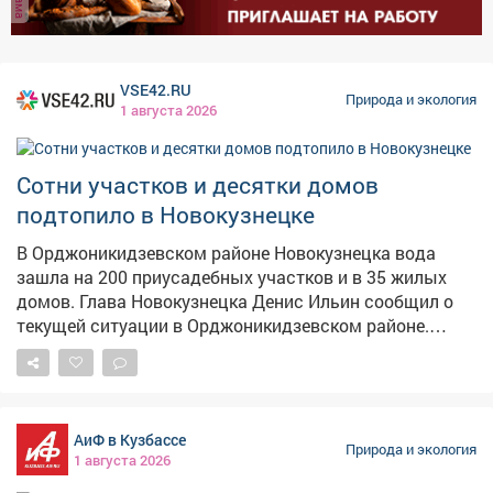
воды. Метеозависимым людям стоит быть особенно
внимательными к своему самочувствию.
VSE42.RU
Природа и экология
1 августа 2026
Сотни участков и десятки домов
подтопило в Новокузнецке
В Орджоникидзевском районе Новокузнецка вода
зашла на 200 приусадебных участков и в 35 жилых
домов. Глава Новокузнецка Денис Ильин сообщил о
текущей ситуации в Орджоникидзевском районе.
После обхода территории выявлено частичное
затопление 200 приусадебных участков и 35 домов –
в основном в низинах, где скапливается дождевая
вода. Для временного размещения развернуты два
АиФ в Кузбассе
пункта на 70 человек, но пока там находятся только
Природа и экология
1 августа 2026
двое. На ликвидации последствий задействован 41