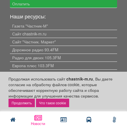
Оплатить
Наши ресурсы:
Газета "Частник-М"
Сайт chastnik-m.ru
Сайт "Частник. Маркет"
Дорожное радио 93.4FM
Радио для двоих 105.3FM
Европа плюс 103.3FM
Продолжая использовать сайт
chastnik-m.ru
, Вы даете
согласие на обработку файлов cookie, которые
обеспечивают корректную работу сайта и сбора
информации для улучшения качества сервисов.
Что такое cookie
Политика конфиденциальности
Публикации с пометкой «Реклама», «На правах рекламы»,
«Партнёрский проект» оплачены рекламодателем.
Редакция сайта не несет ответственности за достоверность
Новости