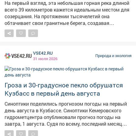
На первый взгляд, эта небольшая горная река длиной
всего 39 километров кажется идеальным местом для
созерцания. На протяжении тысячелетий она
обтачивает свои гранитные берега, создавая
причудливые формы, словно искусный скульптор,
отсекающий всё лишнее. Теба - левый приток Томи.
Местная легенда гласит, что богатырь Сарыкшаш
прозвал её «Пинающей Томь» именно за скрытый
VSE42.RU
буйный нрав. И этот нрав во всей красе раскрывается
Природа и экология
31 июля 2026
перед любителями водного туризма. На реке
находятся печально известные порог Брувер и
«Ленкина бочка». Эти названия даны не ради красного
словца - они хранят память о тех, кто утонул в этих
Гроза и 30-градусное пекло обрушатся
водах. Теба невероятно коварна. Сплав по ней требует
Кузбасс в первый день августа
предельной осторожности, холодной головы и очень
серьезного уровня подготовки. Тайга ошибок не
Синоптики поделились прогнозом погоды на первый
прощает. В этот раз мы привезли из экспедиции три
день августа в Кузбассе. Синоптики Кемеровского
почти одинаковых пейзажа. Мнения разделились,
гидрометцентра опубликовали прогноз погоды на
поэтому мы решили довериться вам. Какая из этих
завтра, 1 августа. Судя по всему, последний месяц
трех фотографий точнее всего передает суровый дух
лета в Кузбассе начнется с жары. Так,ночью в