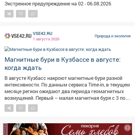
Экстренное предупреждение на 02 - 06.08.2026
VSE42.RU
Природа и экология
1 августа 2026
Магнитные бури в Кузбассе в августе:
когда ждать
В августе Кузбасс накроют магнитные бури разной
интенсивности. По данным сервиса Time-in, в текущем
месяце регион ожидают два периода геомагнитных
возмущений. Первый – малая магнитная буря с 3 по 5
августа. Второй, более мощный – умеренная
магнитная буря с 18 по 19 августа. Больше сильных
возмущений в августе не прогнозируется.
Специалисты традиционно рекомендуют в такие дни
реклама
больше отдыхать, избегать стрессов и пить больше