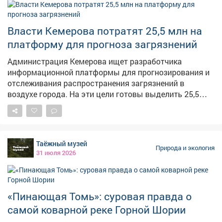
специалист и 21 единица техники, из них от МЧС –
шесть человек и две единицы. Спасатели и
коммунальщики очищают водопропускные
Власти Кемерова потратят 25,5 млн на
сооружения, откачивают воду с придомовых
платформу для прогноза загрязнений
территорий, восстанавливают канал и чистят русло
Алениного ручья. Напомним, ранее редакция VSE42.Ru
Администрация Кемерова ищет разработчика
писала о том, что район Новокузнецка уходит под
информационной платформы для прогнозирования и
воду – жителям предложили переехать в ПВР.
отслеживания распространения загрязнений в
воздухе города. На эти цели готовы выделить 25,5
миллиона рублей. Об этом сообщает ngs42.ru.
Платформа должна работать на основе данных о
состоянии атмосферы, а на сайте мэрии появится
интерактивный виджет. Заявки принимаются до 10
Таёжный музей
августа, победителя определят 12 августа. Сейчас у
Природа и экология
31 июля 2026
жителей Кемерова нет официального источника для
мониторинга качества воздуха. Горожане пользуются
сторонними сайтами или платформой Минэкологии,
где публикуют информацию о режимах НМУ.
«Пинающая Томь»: суровая правда о
самой коварной реке Горной Шории