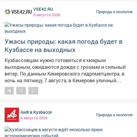
VSE42.RU
Природа и экология
6 августа 2026
Ужасы природы: какая погода будет в
Кузбассе на выходных
Кузбассовцам нужно готовиться к мокрым
выходным, ожидаются дожди с грозами и сильный
ветер. По данным Кемеровского гидрометцентра, в
ночь на пятницу, 7 августа, в Кемерове уличный
градусник покажет+15,+17°C, пройдут
кратковременные дожди. Днём потеплеет до+24,+26°C,
восновном без осадков. Порывы ветра до 14 м/с. В
целом по региону ночью+13,+18°C, днём+22,+27°C. При
АиФ в Кузбассе
этом надвигается настоящая буря. – Ночью 7.08 2026
Природа и экология
6 августа 2026
на территории Кемеровской области ожидаются
местами кратковременные дожди, грозы, при грозах
местами сильные, очень сильные дожди, сильные