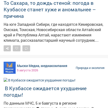
То Сахара, то дождь стеной: погода в
Кузбассе станет хуже и аномальнее –
причина
На юге Западной Сибири, где находятся Кемеровская,
Омская, Томская, Новосибирская области Алтайский
край и Республика Алтай, нарастают изменения
климата, рассказаластарший научный сотрудник
Института мониторинга климатических и
экологических систем СО РАН Наталья Чередько, её
слова приводит сибирское издание РАН "Наука в
Сибири" . – Если нынешние тенденции сохранятся,
Мыски Медиа, медиакомпания
лето в Сибири будет становиться жарче и
Природа и экология
5 августа 2026
контрастнее, засушливые периоды станут резче
сменяться дождливыми, – сказала Чередько. По её
данным в июне и июле юго-запад Сибири пережил
️ В Кузбассе ожидается ухудшение
рекордную жару, при этом осадки местами оказались
слабее ожидаемого. Этому
погоды!
поспособствовалантициклон,который блокировал
По данным МЧС, 5 и 6августа в регионе
доступ влажному воздуху с Атлантики и принимал