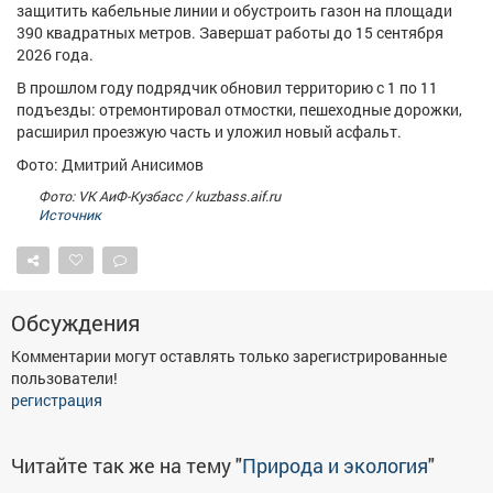
защитить кабельные линии и обустроить газон на площади
Афиша
Обучение
Проекты
390 квадратных метров. Завершат работы до 15 сентября
2026 года.
В прошлом году подрядчик обновил территорию с 1 по 11
подъезды: отремонтировал отмостки, пешеходные дорожки,
расширил проезжую часть и уложил новый асфальт.
Товары
Поздравления
Погода
Фото: Дмитрий Анисимов
Фото: VK АиФ-Кузбасс / kuzbass.aif.ru
Источник
ТВ программа
Я - пенсионер
Обсуждения
Комментарии могут оставлять только зарегистрированные
пользователи!
регистрация
Читайте так же на тему "
Природа и экология
"