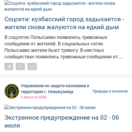
Соцсети: кузбасский город задыхается -
жители снова жалуются на едкий дым
В соцсетях Полысаево появились тревожные
сообщения от жителей. В социальных сетях
Полысаево жители бьют тревогу. В местных
сообществах появились тревожные сообщения от
жителей, гдегорожане жалуются на местный
асфальтовый завод.Предприятие,по их словам,
выбрасывает в атмосферу едкий дым. Люди пишут,
что в городе нечем дышать. К посту жители
Управление по защите населения и
приложили видеозапись, на которой действительно
территории г. Новокузнецк
Природа и экология
заметны клубы густого чёрного дыма,
2 августа 2026
поднимающегося к небу. Горожане просят принять
меры и надеются на вмешательство профильных
ведомств. Официальных комментариев от
Экстренное предупреждение на 02 - 06
администрации или завода на момент публикации не
июля
поступило.