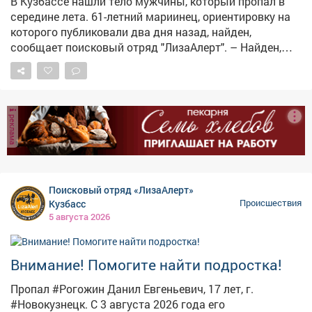
В Кузбассе нашли тело мужчины, который пропал в
середине лета. 61-летний мариинец, ориентировку на
которого публиковали два дня назад, найден,
сообщает поисковый отряд "ЛизаАлерт". – Найден,
погиб, – гласит уведомление. Пропал мужчина ещё 15
июля. Обстоятельства трагедии волонтёры не
раскрывают. По статистике отряда, за один летний
месяц в Кузбассе поступило 359 заявок о пропавших
реклама
людях. 296 удалось найти живыми, 10 – погибшими,
семерых найти не удалось.
Поисковый отряд «ЛизаАлерт»
Кузбасс
Происшествия
5 августа 2026
Внимание! Помогите найти подростка!
Пропал #Рогожин Данил Евгеньевич, 17 лет, г.
#Новокузнецк. С 3 августа 2026 года его