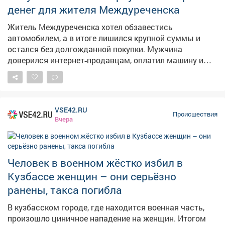
денег для жителя Междуреченска
ходе и результатах его расследования, – сообщает СК.
Ранее сообщалось, что 24 июля мужчина в военной
Житель Междуреченска хотел обзавестись
форме жёстко избил бабушку и её внучку , а его
автомобилем, а в итоге лишился крупной суммы и
стаффордширский терьер загрыз насмерть таксу
остался без долгожданной покупки. Мужчина
пенсионерки.
доверился интернет‑продавцам, оплатил машину и
дополнительные услуги - а после этого мошенники
просто исчезли. Мужчина искал автомобиль на сайтах
объявлений и нашёл вариант, который
соответствовал всем его требованиям. Он оставил
VSE42.RU
заявку на покупку на сайте магазина. Вскоре с ним
Происшествия
Вчера
связалась менеджер: разъяснила условия продажи и
прислала на электронную почту договор для
подписания. Доверившись собеседнице, мужчина
подписал документ и перевёл деньги - оплатил
Человек в военном жёстко избил в
стоимость автомобиля и его транспортировку в
Кузбассе женщин – они серьёзно
Россию. Но на этом история не закончилась. Когда
ранены, такса погибла
подошло время получения машины, мошенники
заявили, что нужно дополнительно оплатить услуги
В кузбасском городе, где находится военная часть,
автовоза и таможенного оформления. Чтобы собрать
произошло циничное нападение на женщин. Итогом