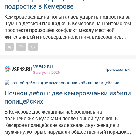
освободить мальчика из металлического плена.
подростка в Кемерове
Ребёнка передали маме, от медицинской помощи он
отказался. К счастью, всё обошлось без травм.
Кемерове женщина попыталась ударить подростка за
Спасатели напоминают: важно следить за детьми во
шум на детской площадке. В Кемерове на Притомском
время игр и объяснять им, какие места могут быть
проспекте произошёл конфликт между местной
опасны.
жительницей и несовершеннолетним, видеозапись
которого разлетелась по соцсетям. Как сообщает
Следком Кузбасса, инцидент случился 5 августа во
дворе дома №31/1. По данным из открытых
источников, компания подростков шумела, мусорила
VSE42.RU
и нецензурно выражалась на детской площадке.
Происшествия
8 августа 2026
Женщине это показалось недопустимым – она
попыталась ударить одного из них по лицу. В ответ
подросток нанёс ей несколько ударов. В
Ночной дебош: две кемеровчанки избили
Следственном комитете уточнили, что проверка
полицейских
организована по статье "Хулиганство". Сейчас
следователи устанавливают все обстоятельства
В Кемерове две женщины набросились на
произошедшего. По результатам проверки будет
полицейских с кулаками после ночной гулянки. В
принято процессуальное решение.
Кемерове полицейские задержали двух женщин и
мужчину, которые нарушали общественный порядок