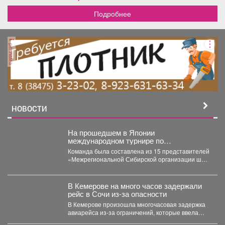
Подробнее
реклама
НОВОСТИ
На прошедшем в Японии
международном турнире по
полноконтактному каратэ Karate Dream
Команда была составлена из 15 представителей
Festival кузбасские спортсмены
«Межрегиональной Сибирской организации шин
завоевали 5 медалей.
киокушинкай каратэ-до». Лучшего результата
добилась...
В Кемерове на много часов задержали
рейс в Сочи из-за опасности
В Кемерове произошла многочасовая задержка
авиарейса из-за ограничений, которые ввела
Росавиация. Утром в четверг,...