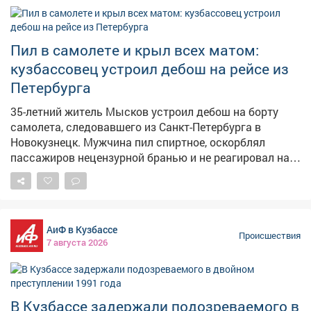
насилию, вербовал новых участников, информировал
о совершенных актах насилия и делился способами
изготовления взрывчатых веществ. Центральный
Пил в самолете и крыл всех матом:
районный суд Кемерова продлил срок содержания
кузбассовец устроил дебош на рейсе из
под стражей до 28 сентября 2026 года – чтобы
Петербурга
исключить возможное давление на свидетелей,
уничтожение доказательств и предупредить риск того,
35-летний житель Мысков устроил дебош на борту
что обвиняемый скроется от следствия и суда.
самолета, следовавшего из Санкт-Петербурга в
Адвокат подал апелляционную жалобу, однако
Новокузнецк. Мужчина пил спиртное, оскорблял
Кемеровский областной суд оставил постановление
пассажиров нецензурной бранью и не реагировал на
без изменения, а жалобу – без удовлетворения. Об
замечания экипажа. Сообщение о неадекватном
этом сообщили в пресс-центре судов и УСД в
пассажире поступило в линейный пункт полиции в
Кузбассе.
аэропорту Новокузнецка от диспетчера. Речь шла о
рейсе, вылетевшем из Санкт-Петербурга.
АиФ в Кузбассе
Представитель авиакомпании отказал 35-летнему
Происшествия
7 августа 2026
жителю Мысков в дальнейшем перелете из-за его
поведения. Транспортные полицейские установили: в
ходе полета мужчина оскорблял окружающих с
использованием нецензурной лексики, игнорировал
В Кузбассе задержали подозреваемого в
замечания работников авиакомпании, проявлял