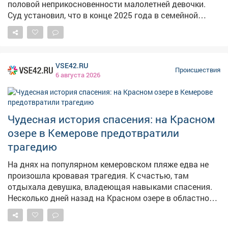
половой неприкосновенности малолетней девочки.
свободы.
Суд установил, что в конце 2025 года в семейной
квартире мужчина, будучи в состоянии алкогольного
опьянения, надругался над своей 13‑летней
падчерицей. Он воспользовался беспомощностью
ребёнка и применил к ней насилие. Учитывая особую
VSE42.RU
тяжесть преступлений, их высокую общественную
Происшествия
6 августа 2026
опасность и то, что жертвой стал
несовершеннолетний, суд признал подсудимого
виновным. Мужчине назначили 20 лет лишения
свободы - отбывать наказание он будет в
Чудесная история спасения: на Красном
исправительной колонии строгого режима.
озере в Кемерове предотвратили
Дополнительно суд установил ограничение свободы
трагедию
сроком на 1 год и 3 месяца. Фото: Изображение
создано с помощью приложения Шедеврум
На днях на популярном кемеровском пляже едва не
произошла кровавая трагедия. К счастью, там
отдыхала девушка, владеющая навыками спасения.
Несколько дней назад на Красном озере в областном
центре отдыхавшая женщина оказалась в
смертельной опасности: внезапно началось жуткое