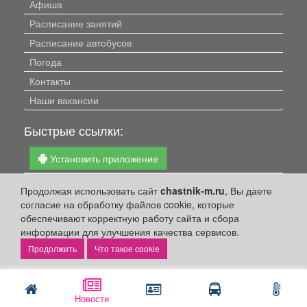
Афиша
Расписание занятий
Расписание автобусов
Погода
Контакты
Наши вакансии
Быстрые ссылки:
Установить приложение
Личный кабинет
Продолжая использовать сайт
chastnik-m.ru
, Вы даете
Подать объявление
согласие на обработку файлов cookie, которые
обеспечивают корректную работу сайта и сбора
Подать объявление в газету
информации для улучшения качества сервисов.
Поздравить
Что такое cookie
Скачать газету "Частник-М"
Рекламодателям:
Новости