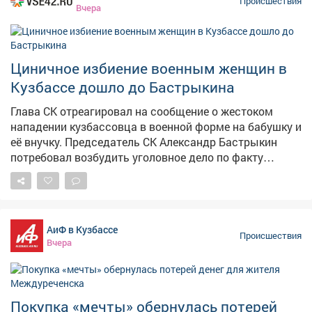
Происшествия
Вчера
Циничное избиение военным женщин в
Кузбассе дошло до Бастрыкина
Глава СК отреагировал на сообщение о жестоком
нападении кузбассовца в военной форме на бабушку и
её внучку. Председатель СК Александр Бастрыкин
потребовал возбудить уголовное дело по факту
нападения на двух женщин в Юрге. По данным
Следкома, в июле крупная собака без намордника
накинулась на 77-летнюю пенсионерку и её питомца.
Внучка поспешила на помощь, а хозяин пса вместо
АиФ в Кузбассе
того, чтобы утихомирить животное, цинично избил
Происшествия
Вчера
женщин, прекрасно понимая, что одна – беспомощная
старушка, а у второй повреждено колено. – А. И.
Бастрыкин поручил и.о. руководителя СУ СК России по
Кемеровской области – Кузбассу А. М. Кустову
Покупка «мечты» обернулась потерей
возбудить уголовное дело и представить доклад о