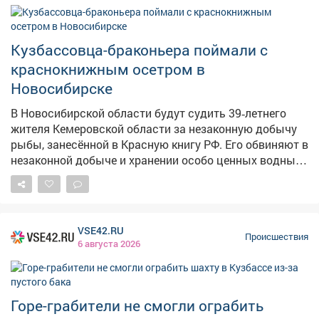
гражданскому кодексу РФ, пропавший гражданин
может быть объявлен умершим, если о нём ничего не
известно на месте жительства более 5 лет. А если он
Кузбассовца-браконьера поймали с
пропалпри обстоятельствах, угрожавших смертью или
краснокнижным осетром в
дающих основание предполагать его гибель от
Новосибирске
несчастного случая, – в течение 6 месяцев. К
последнему варианту как раз относитсяпропажа
В Новосибирской области будут судить 39‑летнего
ребёнка. Ранее сообщалось, что с наступлением
жителя Кемеровской области за незаконную добычу
августа в Кузбассе без вести пропадают
рыбы, занесённой в Красную книгу РФ. Его обвиняют в
катастрофически много детей .
незаконной добыче и хранении особо ценных водных
биологических ресурсов. Инцидент произошёл 2 июня
на берегу Оби возле села Каргаполово, пишет VN.ru.
Мужчина ловил рыбу спиннингом с крючком и
кормушкой и случайно выловил сибирского осетра.
VSE42.RU
Этот вид находится под охраной и включён в Красную
Происшествия
6 августа 2026
книгу РФ. Вместо того чтобы сразу вернуть рыбу в
реку, кузбассовец поместил осетра в рыболовный
садок. Там его и обнаружили сотрудники
Верхнеобского территориального управления
Горе-грабители не смогли ограбить
Росрыболовства. Рыбу изъяли и выпустили обратно.