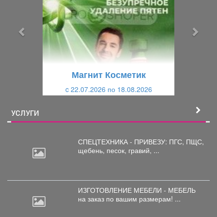
е
е
д
д
ы
у
д
ю
у
щ
щ
и
Магнит Косметик
и
й
c 22.07.2026 по 18.08.2026
й
УСЛУГИ
СПЕЦТЕХНИКА - ПРИВЕЗУ: ПГС,
ПЩС,
щебень, песок, гравий, ...
ИЗГОТОВЛЕНИЕ МЕБЕЛИ - МЕБЕЛЬ
на
заказ по вашим размерам! ...