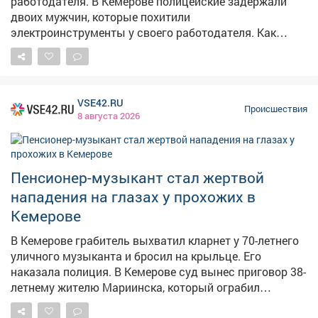
работодателя. В Кемерове полицейские задержали
лишения свободы.
двоих мужчин, которые похитили
электроинструменты у своего работодателя. Как
сообщает полиция Кузбасса, 40-летний директор
строительного бокса для грузовых автомобилей
обратился в полицию после того, как неизвестные
проникли на стройку и вынесли оборудование на
VSE42.RU
сумму более 45 тысяч рублей. Сотрудники уголовного
Происшествия
8 августа 2026
розыска установили личности подозреваемых – 22-
летнего и ранее судимого 29-летнего местных
жителей. Оказалось, что они подрабатывали у
потерпевшего на стройке. Ночью мужчины приехали
Пенсионер-музыкант стал жертвой
на площадку, разбили стекло в окне вагончика и
нападения на глазах у прохожих в
похитили углошлифовальную машину, сварочный
Кемерове
аппарат и четыре колеса. Часть похищенного они
сдали в комиссионный магазин, инструменты
В Кемерове грабитель выхватил кларнет у 70-летнего
продали прохожему. Теперь обоим грозит до пяти лет
уличного музыканта и бросил на крыльце. Его
лишения свободы.
наказала полиция. В Кемерове суд вынес приговор 38-
летнему жителю Мариинска, который ограбил
уличного музыканта. Как сообщает полиция Кузбасса,