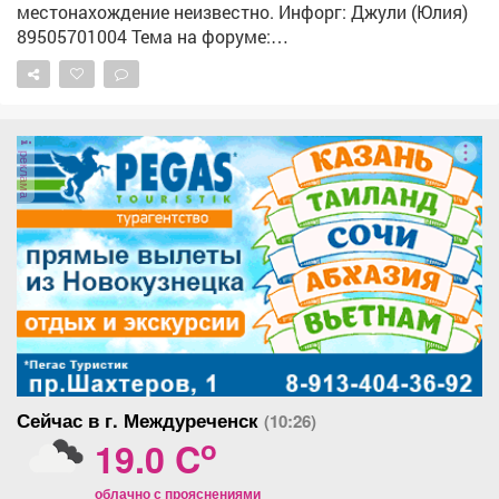
местонахождение неизвестно. Инфорг: Джули (Юлия)
89505701004 Тема на форуме:
https://lizaalert.org/forum/viewtopic.php?t=371502
#ЛизаАлерт #ЛизаАлертКузбасс #ПропалЧеловек
реклама
Сейчас в г. Междуреченск
(10:26)
o
19.0 C
облачно с прояснениями