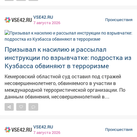
в августе прошлого года мужчина подошёл к 70-
летнему пенсионеру, игравшему на улице на кларнете,
рывком вытащил деньги из кармана его рубашки,
VSE42.RU
выхватил инструмент и скрылся. Ущерб составил
Происшествия
7 августа 2026
около 55 тысяч рублей. Полицейские задержали
грабителя. В ходе расследования выяснилось, что
кларнет он бросил на крыльце подъезда одного из
многоквартирных домов. Инструмент нашли и
Призывал к насилию и рассылал
вернули законному владельцу. Суд признал мужчину
инструкции по взрывчатке: подростка из
виновным в грабеже и назначил ему 2 года 9 месяцев
Кузбасса обвиняют в терроризме
лишения свободы с отбыванием в колонии общего
режима.
Кемеровский областной суд оставил под стражей
несовершеннолетнего, обвиняемого в участии в
международной террористической организации. По
данным обвинения, несовершеннолетний в
социальных сетях размещал изображения и
видеоролики с призывами к вступлению в
международную террористическую организацию, чья
деятельность направлена на борьбу против
VSE42.RU
государственной власти и продвижение идеологии
Происшествия
7 августа 2026
неонацизма. Также он распространял призывы к