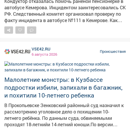
Кондуктор отказалась помочь раненой пенсионерке в
автобусе Кемерова. Инцидентом заинтересовались СК
РФ. Следственный комитет организовал проверку по
факту инцидента в автобусе №111 в Кемерове. Как
сообщает Информационный центр СК России, 4
августа около 10:35 дверь автобуса зажала руку
пожилой женщины. По словам очевидцев в соцсетях,
у пассажирки был сорван кусок кожи размером со
VSE42.RU
спичечный коробок иначалось сильное кровотечение.
Происшествия
6 августа 2026
Пассажиры попросили кондуктора дать аптечку и
остановить автобус у травмпункта, но, по их данным,
получили грубый отказ. Кондуктор якобы заявила, что
в случившемся виноваты сами пассажиры. Людям
Малолетние монстры: в Кузбассе
пришлось самостоятельно перевязывать рану
подростки избили, запихали в багажник,
подручными средствами – даже бинта им не дали.
и похитили 10-летнего ребенка
Председатель Следственного комитета Александр
Бастрыкин поручил и.о. руководителя кузбасского
В Прокопьевске Зенковский районный суд назначил к
управления Александру Кустову доложить о
рассмотрению уголовное дело о похищении 10-
результатах проверки. Исполнение поручения
летнего ребёнка. По данным суда, обвиняемыми
поставлено на контроль в центральном аппарате
проходят 18-летнийи 14-летний юноши.По версии