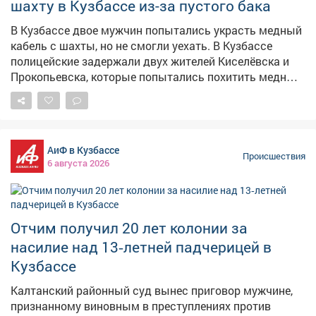
шахту в Кузбассе из-за пустого бака
Обвиняемый признал свою вину. В прокуратуре
уточнили, что, если бы осётр погиб, ущерб
В Кузбассе двое мужчин попытались украсть медный
государству составил бы более 480 тысяч рублей.
кабель с шахты, но не смогли уехать. В Кузбассе
Уголовное дело передано в суд для рассмотрения.
полицейские задержали двух жителей Киселёвска и
Фото: ru.freepik.com
Прокопьевска, которые попытались похитить медный
кабель с территории угледобывающего предприятия.
Как сообщает ГУ МВД по Кузбассу, сигнал о
происшествии поступил от диспетчера – охрана
заметила двоих неизвестных, которые пытались
АиФ в Кузбассе
украсть кабель длиной более 130 метров. По версии
Происшествия
6 августа 2026
следствия, злоумышленники отсоединили кабель с
экскаватора, погрузили его в УАЗ, но не смогли уехать.
У них кончился бензин, а потом загорелась машина –
пришлось бросить авто и похищенное имущество.
Отчим получил 20 лет колонии за
Сумма ущерба превысила 370 тысяч рублей.
насилие над 13‑летней падчерицей в
Полицейские установили личности подозреваемых –
это 25-летний житель Прокопьевска и 33-летний
Кузбассе
киселёвчанин. В отношении них возбуждено уголовное
Калтанский районный суд вынес приговор мужчине,
дело о покушении на кражу в крупном размере.
признанному виновным в преступлениях против
Максимальное наказание – до шести лет лишения