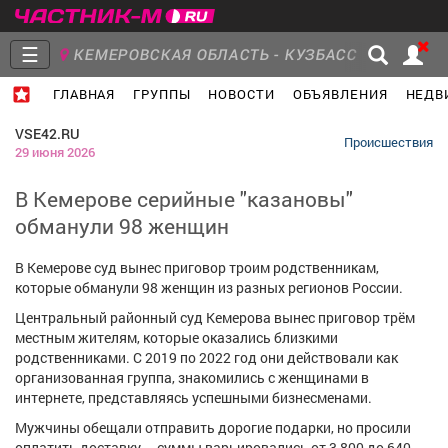
☰
КЕМЕРОВСКАЯ ОБЛАСТЬ - КУЗБАСС
ГЛАВНАЯ
ГРУППЫ
НОВОСТИ
ОБЪЯВЛЕНИЯ
НЕДВ
Главная
Группы
Новости
VSE42.RU
Происшествия
29 июня 2026
В Кемерове серийные "казановы"
обманули 98 женщин
Объявления
Недвижимость
Услуги
В Кемерове суд вынес приговор троим родственникам,
которые обманули 98 женщин из разных регионов России.
Центральный районный суд Кемерова вынес приговор трём
местным жителям, которые оказались близкими
Работа
Транспорт
Компании
родственниками. С 2019 по 2022 год они действовали как
организованная группа, знакомились с женщинами в
интернете, представляясь успешными бизнесменами.
Мужчины обещали отправить дорогие подарки, но просили
оплатить доставку – суммы варьировались от 3 800 до 640