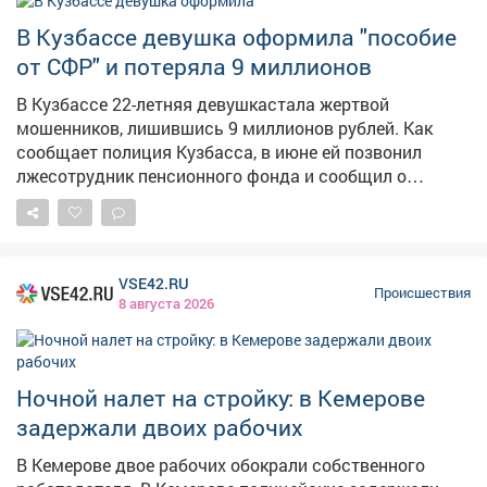
В Кузбассе девушка оформила "пособие
от СФР" и потеряла 9 миллионов
В Кузбассе 22-летняя девушкастала жертвой
мошенников, лишившись 9 миллионов рублей. Как
сообщает полиция Кузбасса, в июне ей позвонил
лжесотрудник пенсионного фонда и сообщил о
возможности получить социальное пособие. Женщина
продиктовала номер СНИЛС, а затем ей начали
звонить якобы из банка и правоохранительных
органов. Аферисты убедили её, что на её имя уже
VSE42.RU
оформляют кредиты, и потребовали передать все
Происшествия
8 августа 2026
накопления для "проверки". Несмотря на то, что
потерпевшая знала о подобных схемах, она
обналичила деньги в банкоматах Топок и Кемерова и
передала их курьеру. Только спустя время она поняла,
Ночной налет на стройку: в Кемерове
что её обманули, и обратилась в полицию. Сейчас
задержали двоих рабочих
полицейские устанавливают подозреваемых.
Возбуждено уголовное дело по статье о
В Кемерове двое рабочих обокрали собственного
мошенничестве, максимальное наказание – до 10 лет