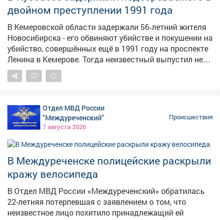
двойном преступлении 1991 года
агрессию и распивал спиртные напитки прямо в
салоне. Нарушителя задержали, медицинское
В Кемеровской области задержали 56‑летний жителя
освидетельствование подтвердило алкогольное
Новосибирска - его обвиняют убийстве и покушении на
опьянение. В отношении дебошира составили
убийство, совершённых ещё в 1991 году на проспекте
протокол по ч. 1 ст. 20.1 КоАП РФ "Мелкое
Ленина в Кемерове. Тогда неизвестный выпустил не
хулиганство" и назначили административный штраф.
менее двух пуль из огнестрельного оружия в двух
мужчин. Один из пострадавших скончался на месте,
второй получил ранения в живот и правое бедро, но
выжил благодаря вовремя оказанной медпомощи. В
Отдел МВД России
90-е раскрыть преступление не удалось, и уголовное
"Междуреченский"
Происшествия
дело приостановили. Однако силовики продолжали
7 августа 2026
изучать обстоятельства давнего преступления.
Ключевым прорывом стал допрос свидетеля,
который раньше уклонялся от развёрнутых
В Междуреченске полицейские раскрыли
показаний: в итоге он предоставил сведения,
кражу велосипеда
изобличающие подозреваемого. Выяснилось, что
мотивом преступления стали длительные
В Отдел МВД России «Междуреченский» обратилась
неприязненные отношения: обвиняемый намеренно
22-летняя потерпевшая с заявлением о том, что
хотел расправиться с потерпевшими. После
неизвестное лицо похитило принадлежащий ей