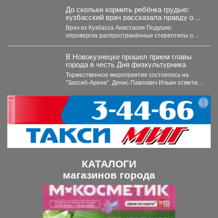
До скольки кормить ребёнка грудью:
кузбасский врач рассказала правду о
лактации
Врач из Кузбасса Анастасия Подушко
опровергла распространённые стереотипы о
грудном вскармливании. По словам
заведующей...
В Новокузнецке прошел прием главы
города в честь Дня физкультурника
Торжественное мероприятие состоялось на
"Запсиб-Арене". Денис Павлович Ильин отметил
наградами и почетными грамотами сильнейших
спортсменов...
реклама
КАТАЛОГИ
магазинов города
П
С
р
л