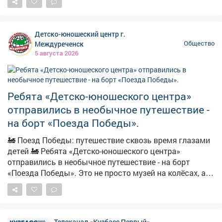
травмы, Алексей успел остановить грузовик,
предотвратив столкновение с другими автомобилями
и пассажирским автобусом. Врачи из Кузбасского
Детско-юношеский центр г.
центра охраны здоровья шахтеров делают все, чтобы
Междуреченск
Общество
помочь ему быстрее восстановиться. Впереди -
5 августа 2026
реабилитация. Пожелал Алексею скорейшего
выздоровления. За проявленный героизм вручил ему
областную медаль «За честь и мужество».
Ребята «Детско-юношеского центра»
отправились в необычное путешествие -
на борт «Поезда Победы».
🚂 Поезд Победы: путешествие сквозь время глазами
детей 🚂 Ребята «Детско-юношеского центра»
отправились в необычное путешествие - на борт
«Поезда Победы». Это не просто музей на колёсах, а
настоящая машина времени, которая переносит в
суровые и героические годы Великой Отечественной
войны. С первых минут ребят захватила атмосфера:
приглушённый свет, детали, воссоздающие быт
Телеканал «Кузбасс Первый»