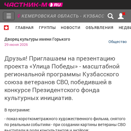
☰
КЕМЕРОВСКАЯ ОБЛАСТЬ - КУЗБАСС
ГЛАВНАЯ
ГРУППЫ
НОВОСТИ
ОБЪЯВЛЕНИЯ
НЕДВ
Главная
Группы
Новости
Дворец культуры имени Горького
Общество
29 июня 2026
Друзья! Приглашаем на презентацию
проекта «Улица Победы» - масштабной
Объявления
Недвижимость
Услуги
региональной программы Кузбасского
союза ветеранов СВО, победившей в
конкурсе Президентского фонда
культурных инициатив.
Работа
Транспорт
Компании
В программе:
- показ короткометражного художественного фильма, снятого
по реальным событиям - при создании картины ветераны СВО
выступали в роли консультантов и актёров;