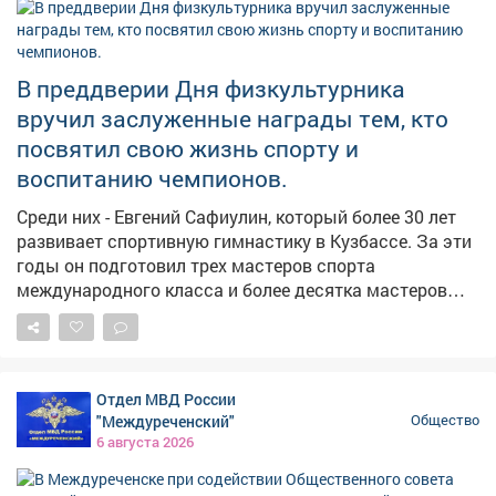
предложено выбрать имя для роботизированного
трудяги: варианты принимаются до 10 августа в
паблике аэропорта. Пользователи соцсетей уже
В преддверии Дня физкультурника
породили десятки идей. Среди них "АэроКузя",
вручил заслуженные награды тем, кто
"Новокузя", "Робочист", "Пылетузик", "Мойша",Р. У. А. Н.
посвятил свою жизнь спорту и
(робот-уборщик аэропорта Новокузнецк), "Робби" и
другие.
воспитанию чемпионов.
Среди них - Евгений Сафиулин, который более 30 лет
развивает спортивную гимнастику в Кузбассе. За эти
годы он подготовил трех мастеров спорта
международного класса и более десятка мастеров
спорта России, а сегодня - руководит крупнейшей в
стране школой гимнастики. Более полувека посвятил
спорту Виктор Сунайкин. Под его руководством
кузбасская школа тяжелой атлетики воспитала
Отдел МВД России
чемпионов мира и Европы, а в 2020 году была
"Междуреченский"
Общество
признана лучшей спортивной школой России. В
6 августа 2026
Кузбассе регулярно занимаются спортом больше 1,5
млн человек. Во многом это результат системной