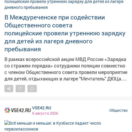
работы наших тренеров, преподавателей,
инструкторов и всех, кто каждый день помогает
В Междуреченске при содействии
людям выбирать активный и здоровый образ жизни.
Поздравляю всех работников отрасли с наступающим
Общественного совета
Днем физкультурника! Спасибо за преданность
полицейские провели утреннюю зарядку
своему делу и за ваши победы!
для детей из лагеря дневного
пребывания
В рамках всероссийской акции МВД России «Зарядка
со стражем порядка» сотрудники полиции совместно
с членом Общественного совета провели мероприятие
для детей, отдыхающих в лагере "Мечтатель" ДЮЦа. В
начале мероприятия инспектор отдела по делам
несовершеннолетних Отдела МВД России
«Междуреченский» лейтенант полиции Карина
Удалова напомнила о важности здоровья как
VSE42.RU
главного ресурса человека, основы для успешной
Общество
6 августа 2026
учёбы, карьеры и счастливой жизни. Она рассказала о
необходимости начинать утро с зарядки, которая не
только поддерживает жизненный тонус и энергию в