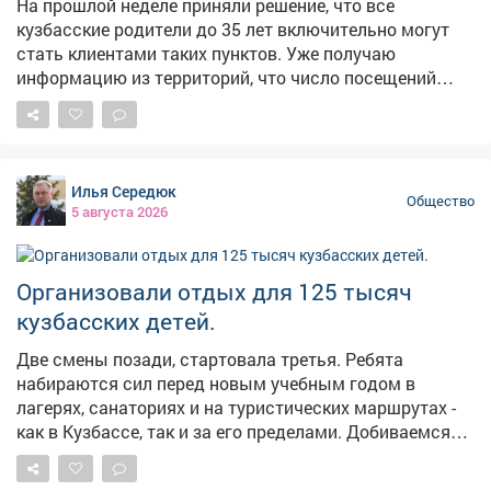
На прошлой неделе приняли решение, что все
кузбасские родители до 35 лет включительно могут
стать клиентами таких пунктов. Уже получаю
информацию из территорий, что число посещений
заметно возросло. Подтверждают это и сами
молодые родители. Ольга Андреевна из
Крапивинского округа и ее супруг Владимир
Андреевич в пункте проката подобрали для дочери
Илья Середюк
автокресло, прогулочную коляску и стульчик для
Общество
5 августа 2026
кормления. Алексия Киселева из Ленинск-Кузнецкого
округа - студентка. Ее сыну исполнилось 11 месяцев.
Прокатом семья Киселевых пользуется уже не в
Организовали отдых для 125 тысяч
первый раз: брали коляску, манеж, ходунки,
кузбасских детей.
видеоняню и зимние санки. Сейчас понадобилось
детское автокресло. Решили не покупать на короткое
Две смены позади, стартовала третья. Ребята
время, а снова взять в прокате. Когда давал
набираются сил перед новым учебным годом в
поручение запустить меру поддержки, опирался на
лагерях, санаториях и на туристических маршрутах -
собственный опыт отца троих детей. Чтобы купить
как в Кузбассе, так и за его пределами. Добиваемся
все необходимое и обновлять по мере роста, нужны
того, чтобы с каждым годом наши юные земляки
серьезные деньги - не каждому семейному бюджету
получали все больше возможностей - не только
по силам. Гораздо удобнее взять бесплатно на время