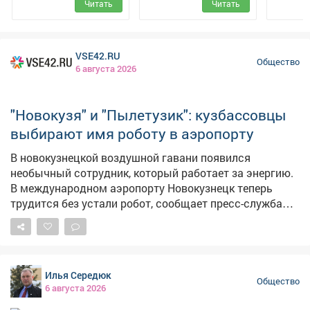
Читать
Читать
VSE42.RU
Общество
6 августа 2026
"Новокузя" и "Пылетузик": кузбассовцы
выбирают имя роботу в аэропорту
В новокузнецкой воздушной гавани появился
необычный сотрудник, который работает за энергию.
В международном аэропорту Новокузнецк теперь
трудится без устали робот, сообщает пресс-служба
аэрогавани. Инновационный работник
самостоятельно чистит пол. – Он внимательно следит
за обстановкой: видит пассажиров и препятствия,
аккуратно объезжает, а если путь занят, остановится
Илья Середюк
и подождёт. Перед началом уборки обязательно
Общество
6 августа 2026
предупредит пассажиров, чтобы всем было
комфортно, – сказали в аэропорту. Кузбассовцам