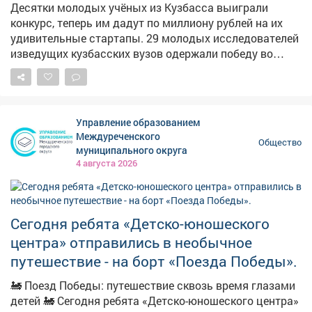
Десятки молодых учёных из Кузбасса выиграли
конкурс, теперь им дадут по миллиону рублей на их
удивительные стартапы. 29 молодых исследователей
изведущих кузбасских вузов одержали победу во
всероссийском конкурсе "Студенческий стартап".
Каждый призёр получит миллион рублей на
реализацию своих инновационных идей, сообщает во
вторник обладминистрация. Владислав Мешков из
Управление образованием
КемГУ создаёт функциональные напитки для людей с
Междуреченского
Общество
сахарным диабетом и преддиабетом. В основе
муниципального округа
продукта – экстракт побегов черники, повышающий
4 августа 2026
чувствительность клеток к инсулину, и натуральные
ягодные наполнители. Такой напиток обладает
привычно сладким вкусом и при этом не вреден.
Сегодня ребята «Детско-юношеского
Полезен будет не только диабетикам, но и
спортсменам и приверженцам ЗОЖ.
центра» отправились в необычное
путешествие - на борт «Поезда Победы».
🚂 Поезд Победы: путешествие сквозь время глазами
детей 🚂 Сегодня ребята «Детско-юношеского центра»