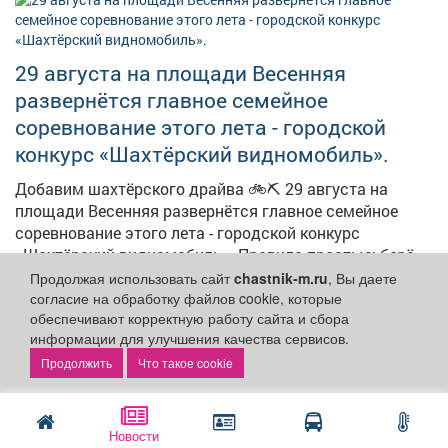
29 августа на площади Весенняя
развернётся главное семейное
соревнование этого лета - городской
конкурс «Шахтёрский видномобиль».
Добавим шахтёрского драйва 🚲⛏ 29 августа на
площади Весенняя развернётся главное семейное
соревнование этого лета - городской конкурс
«Шахтёрский видномобиль». Правила простые: берёте
детский транспорт (велосипед, самокат, коляску,
Продолжая использовать сайт
chastnik-m.ru
, Вы даете
согласие на обработку файлов cookie, которые
беговел), включаете фантазию и превращаете его в
обеспечивают корректную работу сайта и сбора
карьерный самосвал, экскаватор, бульдозер или
информации для улучшения качества сервисов.
вагонетку. Костюмы, декорации, группы поддержки -
реклама
Что такое cookie
всё только приветствуется. Главное - не скорость, а
идея и совместный творческий процесс. Победителей
ждут призы и дипломы. 🗓 29 августа, 18:00 📍
Площадь Весенняя 📎 Заявки до 20 августа на почту
Новости