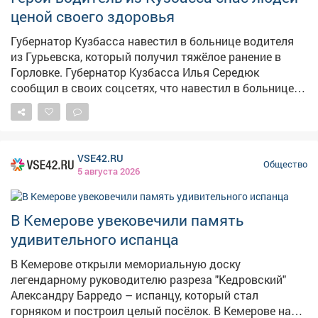
ценой своего здоровья
Губернатор Кузбасса навестил в больнице водителя
из Гурьевска, который получил тяжёлое ранение в
Горловке. Губернатор Кузбасса Илья Середюк
сообщил в своих соцсетях, что навестил в больнице
Алексея Максимова – водителя гурьевского
аварийно-восстановительного отряда. Мужчина
получил тяжёлое ранение во время командировки в
Горловку, где работал над восстановлением
VSE42.RU
коммунальной инфраструктуры. По словам главы
Общество
5 августа 2026
региона машину, в которой находился Алексей,
атаковал беспилотник. Несмотря на серьёзные
травмы, водитель успел остановить грузовик,
В Кемерове увековечили память
предотвратив столкновение с другими автомобилями
удивительного испанца
и пассажирским автобусом. Сейчас он лечится в
Кузбасском центре охраны здоровья шахтёров, врачи
В Кемерове открыли мемориальную доску
делают всё возможное для его восстановления.
легендарному руководителю разреза "Кедровский"
Впереди – реабилитация. За проявленный героизм
Александру Барредо – испанцу, который стал
губернатор вручил Алексею областную медаль "За
горняком и построил целый посёлок. В Кемерове на