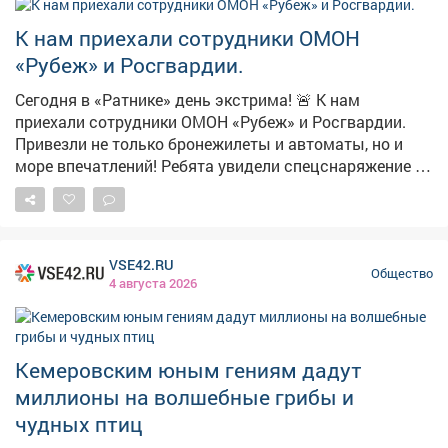
сочувствию, уважению, благодарности. И голос Лилии,
звучавший в наушниках, стал для ребят голосом
К нам приехали сотрудники ОМОН
самой памяти - тёплым, живым и очень нужным.
«Рубеж» и Росгвардии.
Сегодня в «Ратнике» день экстрима! 🚨 К нам
приехали сотрудники ОМОН «Рубеж» и Росгвардии.
Привезли не только бронежилеты и автоматы, но и
море впечатлений! Ребята увидели спецснаряжение в
деле, узнали, как проходит подготовка бойцов, и
поняли, что за спиной этих мужчин - безопасность
всего нашего региона. Спасибо за интересную беседу
и крутые фото на память!#БезопасноеЛето
VSE42.RU
#ДвижениеПервых #ДвижениеПервых42м
Общество
4 августа 2026
#СменыДвижения #ЛетосПервыми
Кемеровским юным гениям дадут
миллионы на волшебные грибы и
чудных птиц