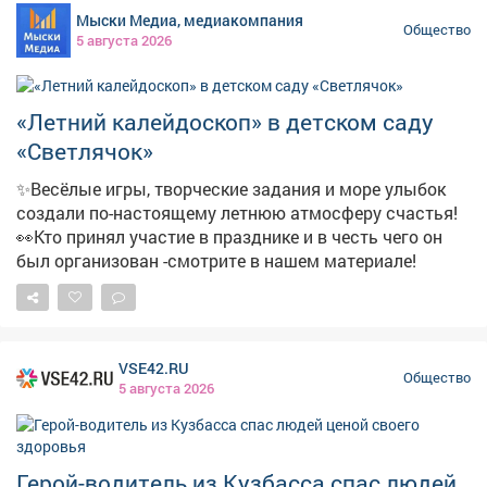
🌻 «Цветущий балкон» 🌹 «Цветочный кадр»
Мыски Медиа, медиакомпания
(фотоконкурс) 🪻 «Управляю, цветами украшаю» 💐
Общество
5 августа 2026
«Ботанический бунт» 🪷 «Мой цветущий дом» Заявки
на участие принимаются в печатном или электронном
виде: - г.Междуреченск, пр.Строителей, 20а, кабинет
«Летний калейдоскоп» в детском саду
420 - эл. адрес: replan@mrech.ru 📞 Телефон для
справок: 2-82-77. Положение о конкурсе размещено на
«Светлячок»
сайте администрации:
✨Весёлые игры, творческие задания и море улыбок
https://mrech.ru/media/texteditor/2026/06/26/20260626-
создали по-настоящему летнюю атмосферу счастья!
1162.pdf
👀Кто принял участие в празднике и в честь чего он
был организован -смотрите в нашем материале!
VSE42.RU
Общество
5 августа 2026
Герой-водитель из Кузбасса спас людей