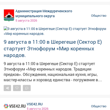
провести лето, но еще и развить свои таланты,
все необходимое.
обрести новые знания и навыки, завести друзей.
Администрация Междуреченского
Обновляем и инфраструктуру лагкерей. В следующем
муниципального округа
Общество
году начнем строительство двух новых корпусов в
5 августа 2026
центре «Авангард» в Белово.
9 августа в 11:00 в Шерегеше (Сектор Е)
стартует Этнофорум «Мир коренных
народов.
9 августа в 11:00 в Шерегеше (Сектор Е) стартует
Этнофорум «Мир коренных народов. Традиции
предков». Обсуждения, национальная кухня, игры,
мастер-классы и хоровод единства - погружение в
культуру гарантировано! Слышите зов предков?
Приезжайте!
VSE42.RU
Общество
5 августа 2026