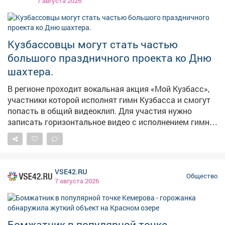
7 августа 2026
Кузбассовцы могут стать частью
большого праздничного проекта ко Дню
шахтера.
В регионе проходит вокальная акция «Мой Кузбасс»,
участники которой исполнят гимн Кузбасса и смогут
попасть в общий видеоклип. Для участия нужно
записать горизонтальное видео с исполнением гимна
в хорошем качестве и опубликовать его на своей
странице во «ВКонтакте» с хештегом #МойКузбасс.
Итоговый клип, в который войдут лучшие видеозаписи
жителей региона, покажут в День шахтера в Кемерове.
VSE42.RU
Присоединяйтесь к акции и станьте частью общего
Общество
7 августа 2026
поздравления Кузбасса!
Бомжатник в популярной точке