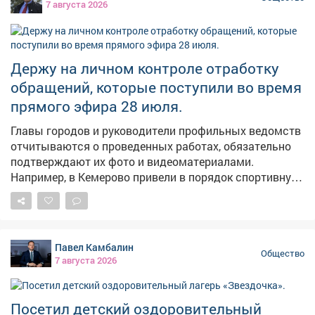
7 августа 2026
«Авангард». 👉Подробности-в нашем материале!
Держу на личном контроле отработку
обращений, которые поступили во время
прямого эфира 28 июля.
Главы городов и руководители профильных ведомств
отчитываются о проведенных работах, обязательно
подтверждают их фото и видеоматериалами.
Например, в Кемерово привели в порядок спортивную
площадку на Притомской набережной. Обновили
лавочки, заменили сетки на кольцах и воротах,
покрасили теннисные столы, расчистили территорию.
Возьму мяч и с сыном дойду до площадки. Проверим
Павел Камбалин
лично. По обращению жителя села Глубокое начали
Общество
7 августа 2026
установку комплекса фотовидеофиксации на трассе
Новосибирск - Ленинск-Кузнецкий - Кемерово - Юрга.
Некоторые водители там нарушают, люди боятся за
Посетил детский оздоровительный