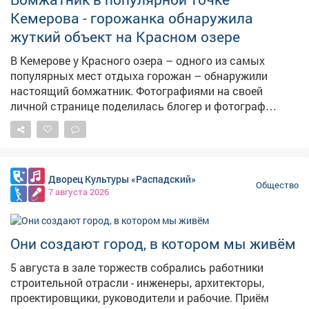
Кемерова - горожанка обнаружила
жуткий объект на Красном озере
В Кемерове у Красного озера – одного из самых
популярных мест отдыха горожан – обнаружили
настоящий бомжатник. Фотографиями на своей
личной странице поделилась блогер и фотограф
Екатерина Комарова. – Шла, шла и вот...бомжи
наверное живут летом. Не было такого там (авторский
стиль сохранен – прим.ред.), – написала блогер.
Красное озеро – одно из самых популярных мест
Дворец Культуры «Распадский»
отдыха кемеровчан. Однако теперь в лесополосе у
Общество
7 августа 2026
водоема обустроен стихийный лагерь бездомных. На
опубликованных кадрах видно: среди деревьев стоят
стулья, стол, раковины, тележки из супермаркетов и
Они создают город, в котором мы живём
кучи мусора. Никого из людей на месте не оказалось.
5 августа в зале торжеств собрались работники
строительной отрасли - инженеры, архитекторы,
проектировщики, руководители и рабочие. Приём