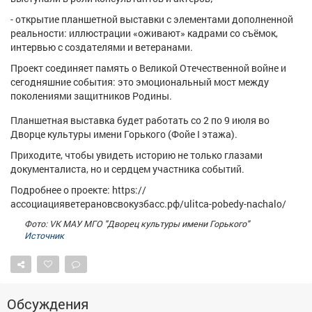
Афиша
Обучение
Проекты
- открытие планшетной выставки с элементами дополненной
реальности: иллюстрации «оживают» кадрами со съёмок,
интервью с создателями и ветеранами.
Проект соединяет память о Великой Отечественной войне и
сегодняшние события: это эмоциональный мост между
Товары
Поздравления
Погода
поколениями защитников Родины.
Планшетная выставка будет работать со 2 по 9 июля во
Дворце культуры имени Горького (Фойе I этажа).
Приходите, чтобы увидеть историю не только глазами
ТВ программа
Я - пенсионер
документалиста, но и сердцем участника событий.
Подробнее о проекте: https://
ассоциацияветерановсвокузбасс.рф/ulitca-pobedy-nachalo/
Фото: VK МАУ МГО "Дворец культуры имени Горького"
Источник
Обсуждения