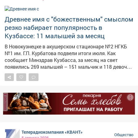
Древнее имя с "божественным" смыслом
резко набирает популярность в
Кузбассе: 11 малышей за месяц
В Новокузнецке в акушерском стационаре №2 НГКБ
№1 им. Г.П. Курбатова подвели итоги июля. Как
сообщает Минздрав Кузбасса, за месяц на свет
появились 269 малышей – 151 мальчик и 118 девочек.
Среди новорождённых мальчиков абсолютным
лидером по популярности стало имя Михаил – его
выбрали родители 11 раз. В ведомстве отметили, что
слухи о том, что имя Миша выходит из моды, сильно
реклама
преувеличены. Наоборот, оно стремительно набирает
популярность. Врачи и сотрудники роддома
поздравили все семьи с пополнением и пожелали
малышам здоровья и счастливого детства. Всего за
месяц в роддоме приняли 269 новорождённых, что
Телерадиокомпания «КВАНТ»
стало одним из самых высоких показателей в этом
Общество
5 августа 2026