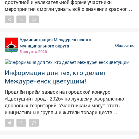
доступной и увлекательной форме участники
мероприятия смогли узнать всё о значении красного,
жёлтого и зелёного цветов. Познакомиться с историей
создания первого светофора и его эволюцией до
современных моделей. Поучаствовать в
интерактивных играх и викторинах. Праздник в ГДК
Администрация Междуреченского
"Геолог" стал не просто развлечением, а важным
муниципального округа
Общество
уроком в игровой форме, который напомнил всем
5 августа 2026
гостям: безопасность начинается с каждого из нас.
Такие события помогают заложить основы
ответственного поведения на дороге с самого раннего
Информация для тех, кто делает
возраста.
Междуреченск цветущим!
Продлён приём заявок на городской конкурс
«Цветущий город - 2026» по лучшему оформлению
дворовых территорий. Участниками могут стать
инициативные группы и жители товариществ
собственников жилья и многоквартирных домов.
Номинации следующие: 🌼 «Лучшая клумба-цветник»
🌺 «Цветочный палисадник» 🌸 «Наш цветущий двор»