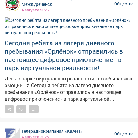
Междуреченск
Общество
4 августа 2026
Сегодня ребята из лагеря дневного
пребывания «Орлёнок» отправились в
настоящее цифровое приключение - в
парк виртуальной реальности!
День в парке виртуальной реальности - незабываемые
эмоции! 🎉 Сегодня ребята из лагеря дневного
пребывания «Орлёнок» отправились в настоящее
цифровое приключение - в парк виртуальной
реальности! 🎮✨ Казалось, что грань между
реальностью и фантастикой просто растворилась:
дети покоряли космические просторы, спасали
планеты, бегали по фантастическим мирам и даже
Телерадиокомпания «КВАНТ»
встречались с динозаврами - и всё это в VR-очках! 😎
Общество
4 августа 2026