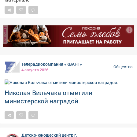
штабной вагон, где принимались судьбоносные
решения… Каждый уголок поезда был наполнен
деталями, которые заставляли сердце биться чаще.
После экскурсии дети долго делились впечатлениями.
реклама
Такие путешествия учат не только истории, но и
сочувствию, уважению, благодарности. И голос Лилии,
звучавший в наушниках, стал для ребят голосом
самой памяти - тёплым, живым и очень нужным.
Телерадиокомпания «КВАНТ»
Общество
4 августа 2026
Николая Вильчака отметили
министерской наградой.
Детско-юношеский центр г.