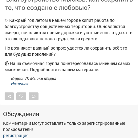
Афиша
Обучение
Проекты
то, что создано с любовью?
✨ Каждый год летом в нашем городе кипит работа по
благоустройству общественных территорий. Обновляются
скверы, появляются новые дорожки и уютные зоны отдыха - в
Товары
Поздравления
Погода
это вкладывают немало труда, сил и средств.
Но возникает важный вопрос: удастся ли сохранить всё это
для будущих поколений?
📹 Наша съёмочная группа поинтересовалась мнением самих
мысковчан. Подробности в нашем материале.
ТВ программа
Я - пенсионер
Видео: VK Мыски Медиа
Источник
Обсуждения
Комментарии могут оставлять только зарегистрированные
пользователи!
регистрация