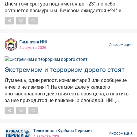
Днём температура поднимется до +23°, но небо
региона.
останется пасмурным. Вечером ожидается +24° и
облачно с прояснениями, а ночью похолодает до +17°-
пасмурно. 🏙5августа чествуем изобретение, без
которого невозможно представить современный
город. 🚦С Международным днём светофора! Первый
Гимназия №6
светофор появился в 1868году в Лондоне-он был
Информация
4 августа 2026
механическим, работал на газе и управлялся вручную.
Электрическую версию с красным и зелёным
сигналами установили в 1914году в Кливленде, а
Экстремизм и терроризм дорого стоят
жёлтый цвет добавили позже, чтобы предупреждать о
смене сигнала. В России светофоры начали
Думаешь, один репост, комментарий или сообщение
появляться в 1930‑х годах.
ничего не изменят? На самом деле у каждого
противоправного действия есть своя цена, а платить
за нее приходится не лайками, а свободой. НИЦ
Мониторинга и профилактики подготовил «прайс-
лист», который наглядно показывает последствия
преступлений экстремистской и террористической
направленности. ❗«Цена преступления» доходит
Телеканал «Кузбасс Первый»
вплоть до пожизненного лишения свободы! Не
Информация
4 августа 2026