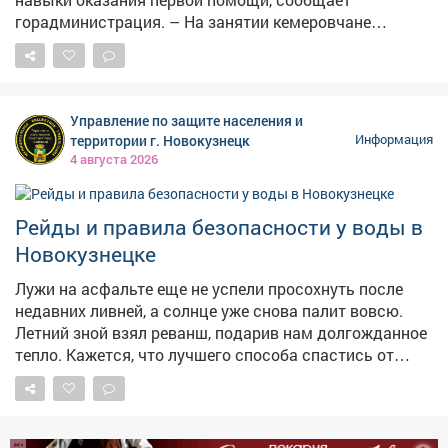
горадминистрация. – На занятии кемеровчане
отработают сердечно-лёгочную реанимацию, помощь
при кровотечениях, удушье и потери сознания, а также
алгоритм вызова скорой помощи, – сказали в мэрии.
Состоится мероприятие напроспекте Притомский, 12
Управление по защите населения и
(вход со стороны гостиницы "Лёд"), участие
территории г. Новокузнецк
Информация
бесплатное. Напомним, власти велели массово
4 августа 2026
готовить аптечки , чтобы те всегда находились в
укрытиях на случай воздушной атаки. Также две
недели назад сообщалось , что минздраву Кузбасса,
Рейды и правила безопасности у воды в
департаменту по чрезвычайным ситуациям, главам
Новокузнецке
муниципальных образований и министерству
образования поручили срочно организовать обучение
Лужи на асфальте еще не успели просохнуть после
граждан первой помощи.
недавних ливней, а солнце уже снова палит вовсю.
Летний зной взял реванш, подарив нам долгожданное
тепло. Кажется, что лучшего способа спастись от
духоты, чем окунуться в прохладную воду Томи или
одного из городских карьеров, просто не найти.
Именно в такие дни водоемы становятся зоной
повышенного риска 🌊 Безопасность на воде - наша