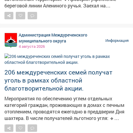
береговой линии Алениного ручья. Заехал на
территорию Зыряновской котельной - там
продолжают откачку спасатели МЧС. Пообщался с
жителями улиц, которые попали в зону подтопления.
Во дворах тоже работают помпы. ➡️Поставил задачу
Администрация Междуреченского
МБУ «Защита населения» полностью расчистить
муниципального округа
Информация
шандор - сегодня сам заехал, проверил, как
4 августа 2026
выполняется поручение. ‼️Проведём информационную
работу с жителями - расскажем, куда обращаться в
такой ситуации: в первую очередь - в районную
администрацию и ЕДДС. ➡️Параллельно продолжаем
206 междуреченских семей получат
мониторинг водопропускных канав, труб и закрытых
уголь в рамках областной
коллекторов - поддерживаем их в рабочем состоянии.
благотворительной акции.
Мероприятия по обеспечению углем отдельных
категорий граждан, проживающих в домах с печным
отоплением, проводятся ежегодно в преддверии Дня
шахтера. В числе получателей льготного угля: 🔹
одинокие пенсионеры; 🔹 малоимущие семьи с детьми
и граждане, попавшие в трудную жизненную