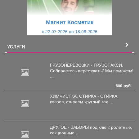
д
ю
у
щ
щ
и
Магнит Косметик
и
й
c 22.07.2026 по 18.08.2026
й
УСЛУГИ
ГРУЗОПЕРЕВОЗКИ - ГРУЗОТАКСИ.
Собираетесь
переезжать? Мы поможем!
...
600 руб.
ХИМЧИСТКА, СТИРКА - СТИРКА
ковров,
стираем круглый год, ...
ДРУГОЕ - ЗАБОРЫ под
ключ; ролетные,
секционные ...