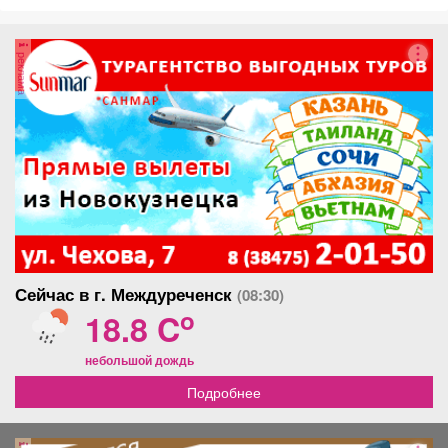
ситуацию; 🔹 участники СВО и члены их семей. В
прошлом году в рамках акции бесплатным топливом
реклама
было обеспечено 188 заявителей.
Сейчас в г. Междуреченск
(08:30)
o
18.8 C
небольшой дождь
Подробнее