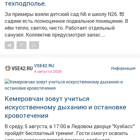
техподполье.
За примеры взяли детский сад N6 и школу N26. ❗️В
садике есть полноценное подвальное помещение. В
нём тепло, светло, чисто. Работает отдельный
санузел. Коллектив предусмотрел запас
медикаментов, воды и продуктов долгого хранения.
Здесь могут укрыться не только дети и педагоги, но и
жители близлежащих домов. Обращайте внимание на
указатели! ❗️Здание школы №26 как раз не
VSE42.RU
предусматривает подвал. Поэтому пункты укрытия
Информация
4 августа 2026
оборудовали в помещениях без окон с несущими
стенами. Такие места называем «остров
безопасности». Работу по оборудованию и уточнению
мест для укрытия продолжаем. Полный список точек
Кемеровчан зовут учиться
безопасности можно найти на карте заглубленных и
искусственному дыханию и остановке
подземных помещений, пригодных для укрытия,
кровотечения
Кузбасса: https://clck.su/hEGfq
В среду, 5 августа, в 17:00 в Ледовом дворце "Кузбасс"
пройдёт бесплатный тренинг. Гости смогут освоить
навыки оказания первой помощи, сообщает