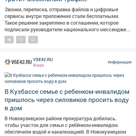
Кузбассом. В следующем году откроем такое же
пространство в Киселевске.
Звонки, переписка, отправка файлов и цифровые
сервисы внутри приложения стали бесплатными.
Такое решение закреплено в соглашении, которое
подписали руководители национального мессенджера
и крупнейших операторов связи.
VSE42.RU
Информация
Вчера
В Кузбассе семье с ребенком-инвалидом
пришлось через силовиков просить воду
в дом
В Новокузнецком районе прокуратура добилась,
чтобы участок для семьи с ребёнком-инвалидом
обеспечили водой и канализацией. В Новокузнецком