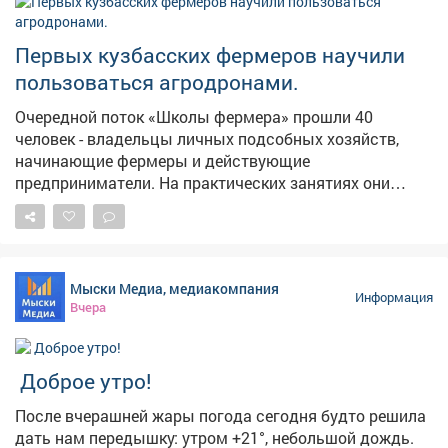
Первых кузбасских фермеров научили
пользоваться агродронами.
Очередной поток «Школы фермера» прошли 40
человек - владельцы личных подсобных хозяйств,
начинающие фермеры и действующие
предприниматели. На практических занятиях они
выезжали в поля, пилотировали беспилотники,
настраивали оборудование, учились составлять
полетное задание для мониторинга посевов. Еще одна
группа сельскохозяйственных предпринимателей
Мыски Медиа, медиакомпания
изучала технологии агротуризма. Развитие сельского
Информация
Вчера
хозяйства - одно из стратегических приоритетов для
экономики Кузбасса. Программа «Школа фермера»
открывает новые возможности для всех, кто
Доброе утро!
заинтересован в работе на земле. Успех каждого
фермера важен для нас, потому что это вклад в
После вчерашней жары погода сегодня будто решила
укрепление продовольственной безопасности,
дать нам передышку: утром +21°, небольшой дождь.
повышение экономической устойчивости всего