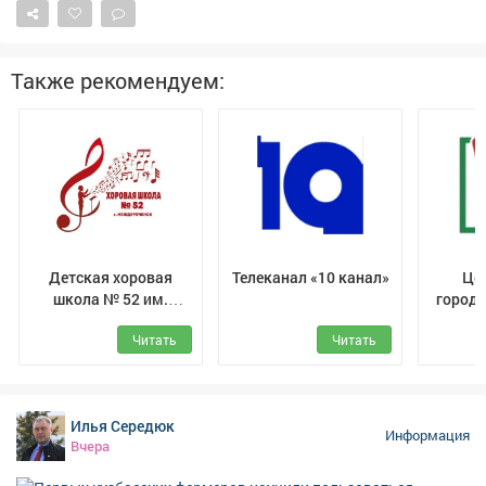
учебному году. 📽Подробности в нашем материале.
Также рекомендуем:
Детская хоровая
Телеканал «10 канал»
Це
школа № 52 им.
городс
Белоусовой Т.Ф. г.
Читать
Читать
Междуреченск
Илья Середюк
Информация
Вчера