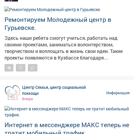
Ремонтируем Молодежный центр в
Гурьевске.
Здесь наши ребята смогут учиться, работать над
своими проектами, заниматься волонтерством,
творчеством и воплощать в жизнь свои идеи. Такие
проекты появляются в Кузбассе благодаря
федеральной поддержке - в том числе национальному
проекту «Молодежь и дети». Мы работаем над тем,
чтобы реализация нацпроектов приносила региону
максимальные результаты в виде молодежных
Центр Семья, центр социальной
центров, социальных учреждений, культурных и
помощи
Информация
образовательных площадок. Каждая новая точка
Вчера
притяжения для наших молодых земляков - это
инвестиция в будущее. У ребят появляется больше
возможностей для самореализации, они могут
активнее включаться в жизнь своих городов и
Интернет в мессенджере МАКС теперь не
поселков. Тем самым - связывают свое будущее с
тратит мобильный трафик.