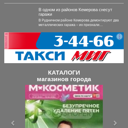
В одном из районов Кемерова снесут
гаражи
В Рудничном районе Кемерова демонтируют два
металлических гаража – их признали
незаконными. В Рудничном...
реклама
КАТАЛОГИ
магазинов города
П
С
р
л
е
е
д
д
ы
у