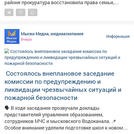
районе прокуратура восстановила права семьи,
воспитывающей ребёнка с ограниченными
возможностями здоровья. Как сообщает прокуратура
Кузбасса, местной жительнице и её семье выделили
земельный участок под строительство дома, однако
Мыски Медиа, медиакомпания
пользоваться им было невозможно – на нём
Информация
Вчера
отсутствовали водоснабжение и водоотведение, без
которых эксплуатация жилья попросту невозможна.
Женщина обратилась в надзорное ведомство. После
проверки прокуратура потребовала устранить
нарушения. В результате к участку подвели
Состоялось внеплановое заседание
необходимые инженерные коммуникации. Теперь
комиссии по предупреждению и
семья сможет построить дом и жить в нормальных
условиях.
ликвидации чрезвычайных ситуаций и
пожарной безопасности
🗣️ В ходе заседания прозвучали доклады
представителей управления образованием,
сотрудников МЧС и мысковского Водоканала. 📌
Особое внимание уделили подготовке школ к новому