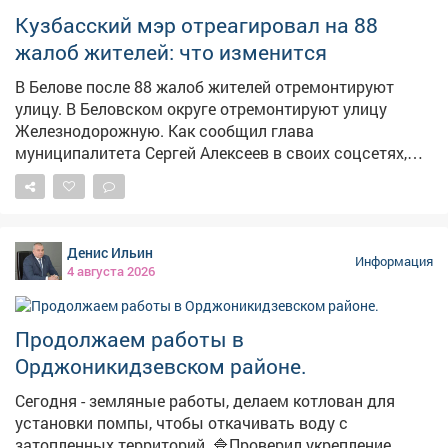
каждым разом свалка растёт, захватывая новые
Кузбасский мэр отреагировал на 88
территории. Отмечается, что особое беспокойство
жалоб жителей: что изменится
вызывает близость к детскому учреждению – дети
вынуждены дышать этим воздухом и видеть
В Белове после 88 жалоб жителей отремонтируют
мусорные кучи по дороге в сад. Местные жители
улицу. В Беловском округе отремонтируют улицу
недоумевают, сколько ещё это место будет
Железнодорожную. Как сообщил глава
превращаться в стихийную свалку, прежде чем
муниципалитета Сергей Алексеев в своих соцсетях,
управляющая компания наконец наведёт порядок и
решение принято после 88 обращений местных
уберёт отходы. Пока же официальных комментариев
жителей. Сейчас готовят техдокументацию. Работы
от администрации или коммунальных служб не
предусматривают замену дорожного полотна,
поступало
обустройство парковок и съездов. Протяжённость
Денис Ильин
участка – 850 метров. При этом жители частного
Информация
4 августа 2026
сектора продолжают жаловаться на подтопление
домов . Суд уже обязал администрацию устранить эту
проблему, но строительство ливневой канализации
Продолжаем работы в
потребует 2–3 миллиарда рублей. Вопросы ремонта
Орджоникидзевском районе.
дорог и благоустройства остаются на контроле
администрации.
Сегодня - земляные работы, делаем котлован для
установки помпы, чтобы откачивать воду с
затопленных территорий. 🔷Проверил укрепление