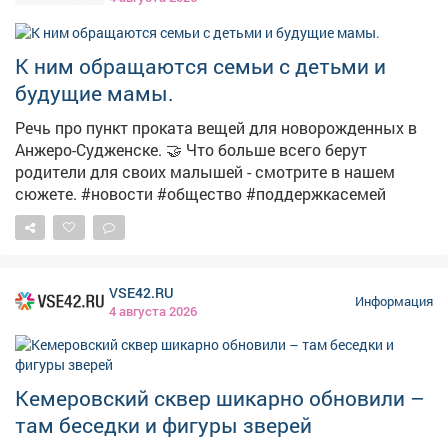
поддавайся на провокации и не распространяй
сомнительный контент. Перед тем как поставить лайк,
сделать репост или отправить сообщение, задумайся
К ним обращаются семьи с детьми и
о последствиях. 🚫 Если ты столкнулся с
будущие мамы.
подозрительным предложением в сети или в жизни,
немедленно прекрати диалог и сообщи: ▫Горячая
Речь про пункт проката вещей для новорожденных в
линия ФСБ: 8 800 224 22 22; ▫Горячая линия
Анжеро-Судженске. 🤝 Что больше всего берут
«Экстремизму - НЕТ!»: resurs-center.ru/hotline.
родители для своих малышей - смотрите в нашем
сюжете. #новости #общество #поддержкасемей
VSE42.RU
Информация
4 августа 2026
Кемеровский сквер шикарно обновили –
там беседки и фигуры зверей