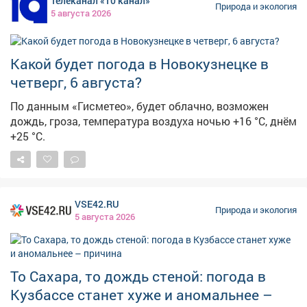
Телеканал «10 канал»
местами могут быть сильными, град. – Во второй
Природа и экология
5 августа 2026
половине дня 05.08 сутки 06.08, ночью 07.08 2026 г на
территории Кемеровской области ожидаются
местами кратковременные дожди, грозы, при грозах
Какой будет погода в Новокузнецке в
местами сильные, очень сильные дожди, сильные
ливни, крупный град, усиление юго-западного ветра
четверг, 6 августа?
18-23 м/с, – предупреждают синоптики. В Кемерове
По данным «Гисметео», будет облачно, возможен
ночью 6 августа будет +16, +18°С, днем +25, +27°С.
дождь, гроза, температура воздуха ночью +16 °С, днём
Порывы юго-западного ветра будут достигать 14 м/с.
+25 °С.
Ожидаются кратковременный дождь и гроза.
VSE42.RU
Природа и экология
5 августа 2026
То Сахара, то дождь стеной: погода в
Кузбассе станет хуже и аномальнее –