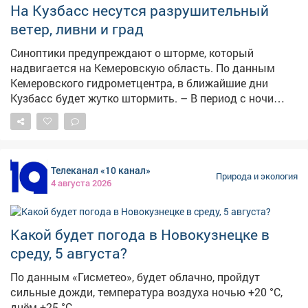
На Кузбасс несутся разрушительный
ветер, ливни и град
Синоптики предупреждают о шторме, который
надвигается на Кемеровскую область. По данным
Кемеровского гидрометцентра, в ближайшие дни
Кузбасс будет жутко штормить. – В период с ночи
05.08.26 по ночь 07.08.26 местами по области
ожидаются грозы, сильные дожди, днём местами
град. Сутки 05.08 и 06.08.26 г при грозах местами
шквалистое усиление юго-западного ветра 18-23 м/с,
Телеканал «10 канал»
– сказали в ЦГМС. При этомв среду и четвергместами
Природа и экология
4 августа 2026
прогнозируется аномально жаркая погода выше
+30°С. Конкретно в Кемерове в ночь на 5 августа
градусник покажет+17,+19°C, днём+27,+29°C.
Какой будет погода в Новокузнецке в
Ожидаются дожди с грозами,порывы ветра до 14 м/с.
В пятницу ночные температуры по области
среду, 5 августа?
составят+12,+17°C, дневные+21,+26°C. И опять
По данным «Гисметео», будет облачно, пройдут
прогнозируются дожди и грозы. Погодные опасности
сильные дожди, температура воздуха ночью +20 °С,
ожидаются и в соседних регионах. Как сообщает
днём +25 °С.