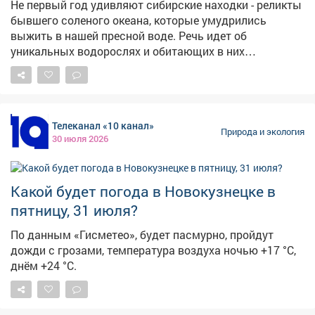
Не первый год удивляют сибирские находки - реликты
бывшего соленого океана, которые умудрились
выжить в нашей пресной воде. Речь идет об
уникальных водорослях и обитающих в них
ракообразных. Несколько лет назад недалеко от
станции Казынет, в ручье с ледяной водой,
протекающем по известнякам морского ила, я
обнаружил эту диковину. Оказалось, что водоросль -
Телеканал «10 канал»
мощнейший эмульгатор. Если смешать ее с
Природа и экология
30 июля 2026
подсолнечным маслом, оно превращается в молоко! А
добавив красящий порошок, мы получаем
полноценную водоэмульсионную краску. Проверено
Какой будет погода в Новокузнецке в
на деле. Но и это не всё: в сыром виде водоросли
пахнут морской капустой, а при варке источают
пятницу, 31 июля?
невероятно аппетитный аромат рыбы.
По данным «Гисметео», будет пасмурно, пройдут
Заинтригованный, я прихватил в электричку свой
дожди с грозами, температура воздуха ночью +17 °С,
мини-транспорт «Таракан» (на дефицитном бензине) и
днём +24 °С.
высадился на заветной станции. Дорога до ручья
оказалась сплошной полосой глубоких луж, поэтому
колесного друга пришлось спрятать в кустах. Времени
было в обрез. Подступ к месту с диковинными