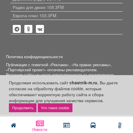
Радио для двоих 105.3FM
Европа плюс 103.3FM
Политика конфиденциальности
Публикации с пометкой «Реклама», «На правах рекламы»,
«Партнёрский проект» оплачены рекламодателем.
Редакция сайта не несет ответственности за достоверность
информации, содержащейся в рекламных материалах и
Продолжая использовать сайт
chastnik-m.ru
, Вы даете
объявлениях.
согласие на обработку файлов cookie, которые
обеспечивают корректную работу сайта и сбора
+16
© 2006-2026
ООО "Частник-М"
информации для улучшения качества сервисов.
Что такое cookie
Новости