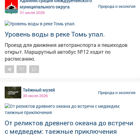
Администрация Междуреченского
могут быть туманы. В Кемерове ночью 1 августа
муниципального округа
Природа и экология
будет +16, +18°С, днем +27, +29°С. Порывы западного
31 июля 2026
ветра ночью будут достигать 12 м/с, днем – 15 м/с.
Ожидается кратковременный дождь, днем местами
пройдет гроза. Также прогнозируются туманы.
Уровень воды в реке Томь упал.
Проезд для движения автотранспорта и пешеходов
открыт. Маршрутный автобус №12 ходит по
расписанию.
Таёжный музей
Природа и экология
30 июля 2026
От реликтов древнего океана до встречи
с медведем: таежные приключения