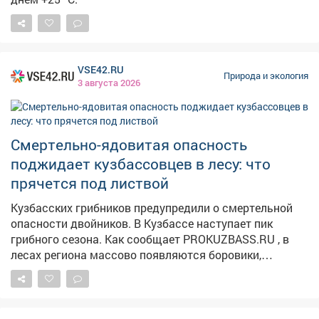
sib.fm , вНовосибирской области объявлено
штормовое предупреждение:5 и 6 августа местами
ожидаются сильные дожди, грозы, ливни и град,
порывы ветра до 22 м/с. Властирекомендуют
новосибирцам отказаться от прогулок в паркахиз-за
VSE42.RU
Природа и экология
штормового предупреждения, сообщает Om1
3 августа 2026
Новосибирск . В Красноярске – другая крайность. По
данным sibnovosti.ru , прогнозируется жара +31°C,небо
останется ясным, осадков не предвидится, скорость
Смертельно-ядовитая опасность
ветра составит 1-4 м/с.
поджидает кузбассовцев в лесу: что
прячется под листвой
Кузбасских грибников предупредили о смертельной
опасности двойников. В Кузбассе наступает пик
грибного сезона. Как сообщает PROKUZBASS.RU , в
лесах региона массово появляются боровики,
подосиновики и лисички. Однако вместе с ними в
корзину могут попасть и опасные двойники. Особую
осторожность следует проявлять при сборе летних
опят – их легко перепутать со смертельно ядовитой