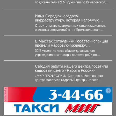
изолятор временного содержания
представители ГУ МВД России по Кемеровской
области - Кузбассу...
Илья Середюк: создаем
инфраструктуру, которая напрямую
повышает качество жизни людей
Строительство современных канализационных
очистных сооружений в пгт Промышленная
близится к завершению. На сегодняшний день
готовность...
В Мысках сотрудники Госавтоинспекции
провели массовую проверку
соблюдения правил перевозки юных
👮‍♂ В утренние часы вблизи дошкольного
пассажиров
учреждения инспекторы провели рейд по
выявлению нарушений правил перевозки...
Сегодня ребята нашего центра посетили
кадровый центр «Работа России»
«МИР ПРОФЕССИЙ» Сегодня ребята нашего
центра посетили кадровый центр «Работа
России» и приняли участие...
реклама