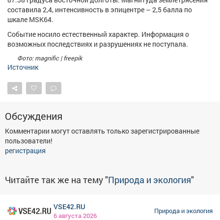
Афиша
Обучение
Проекты
составила 2,4, интенсивность в эпицентре – 2,5 балла по
шкале MSK64.
Событие носило естественный характер. Информация о
возможных последствиях и разрушениях не поступала.
Фото: magnific | freepik
Товары
Поздравления
Погода
Источник
Обсуждения
ТВ программа
Я - пенсионер
Комментарии могут оставлять только зарегистрированные
пользователи!
регистрация
Читайте так же на тему "
Природа и экология
"
VSE42.RU
Природа и экология
6 августа 2026