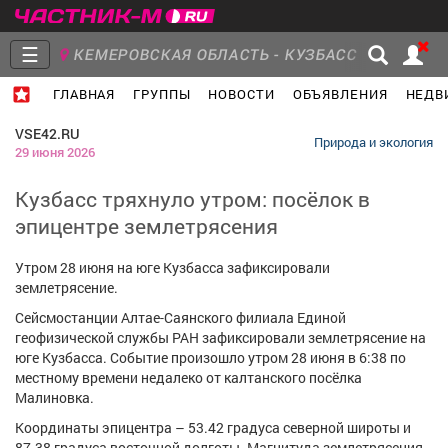
☰
КЕМЕРОВСКАЯ ОБЛАСТЬ - КУЗБАСС
ГЛАВНАЯ
ГРУППЫ
НОВОСТИ
ОБЪЯВЛЕНИЯ
НЕДВ
Главная
Группы
Новости
VSE42.RU
Природа и экология
29 июня 2026
Кузбасс тряхнуло утром: посёлок в
эпицентре землетрясения
Объявления
Недвижимость
Услуги
Утром 28 июня на юге Кузбасса зафиксировали
землетрясение.
Сейсмостанции Алтае-Саянского филиала Единой
геофизической службы РАН зафиксировали землетрясение на
Работа
Транспорт
Компании
юге Кузбасса. Событие произошло утром 28 июня в 6:38 по
местному времени недалеко от калтанского посёлка
Малиновка.
Координаты эпицентра – 53.42 градуса северной широты и
87.38 градуса восточной долготы. Магнитуда землетрясения