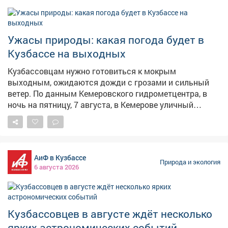
Ужасы природы: какая погода будет в
Кузбассе на выходных
Кузбассовцам нужно готовиться к мокрым
выходным, ожидаются дожди с грозами и сильный
ветер. По данным Кемеровского гидрометцентра, в
ночь на пятницу, 7 августа, в Кемерове уличный
градусник покажет+15,+17°C, пройдут
кратковременные дожди. Днём потеплеет до+24,+26°C,
восновном без осадков. Порывы ветра до 14 м/с. В
целом по региону ночью+13,+18°C, днём+22,+27°C. При
АиФ в Кузбассе
этом надвигается настоящая буря. – Ночью 7.08 2026
Природа и экология
6 августа 2026
на территории Кемеровской области ожидаются
местами кратковременные дожди, грозы, при грозах
местами сильные, очень сильные дожди, сильные
ливни, крупный град, усиление юго-западного ветра
Кузбассовцев в августе ждёт несколько
18-23 м/с, – сказали в ЦГМС. В субботу жуткие
ярких астрономических событий
явления должны ослабнуть. Ожидаются короткие и