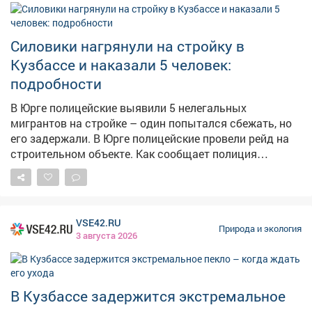
Силовики нагрянули на стройку в
Кузбассе и наказали 5 человек:
подробности
В Юрге полицейские выявили 5 нелегальных
мигрантов на стройке – один попытался сбежать, но
его задержали. В Юрге полицейские провели рейд на
строительном объекте. Как сообщает полиция
Кузбасса, при проверке документов выяснилось, что 5
иностранцев работают нелегально. На них составили
протоколы, суд назначил штрафы по 2 тысячи рублей
каждому. Один из мигрантов при виде полицейских
VSE42.RU
попытался скрыться, но его задержали. За
Природа и экология
3 августа 2026
неповиновение сотрудникам полиции ему также
выписали штраф – 2 тысячи рублей. Отмечается, что
решается вопрос о привлечении работодателя к
ответственности за незаконное привлечение
В Кузбассе задержится экстремальное
иностранцев к труду.