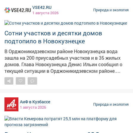
VSE42.RU
Природа и экология
1 августа 2026
Сотни участков и десятки домов
подтопило в Новокузнецке
В Орджоникидзевском районе Новокузнецка вода
зашла на 200 приусадебных участков и в 35 жилых
домов. Глава Новокузнецка Денис Ильин сообщил о
текущей ситуации в Орджоникидзевском районе.
После обхода территории выявлено частичное
затопление 200 приусадебных участков и 35 домов –
в основном в низинах, где скапливается дождевая
вода. Для временного размещения развернуты два
АиФ в Кузбассе
пункта на 70 человек, но пока там находятся только
Природа и экология
1 августа 2026
двое. На ликвидации последствий задействован 41
специалист и 21 единица техники, из них от МЧС –
шесть человек и две единицы. Спасатели и
коммунальщики очищают водопропускные