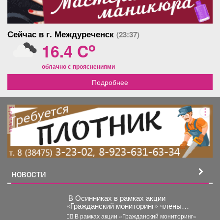
громко, утвердительно и с чувством собственного
достоинства. Смотри-ка, он послушал! Засеменил по
дороге в сторону станции. Пришлось сопроводить его
Сейчас в г. Междуреченск
(23:37)
еще одним...
o
16.4 C
облачно с прояснениями
Подробнее
реклама
НОВОСТИ
️ В Осинниках в рамках акции
«Гражданский мониторинг» члены
Общественного совета проверили
👮‍♂️ В рамках акции «Гражданский мониторинг»