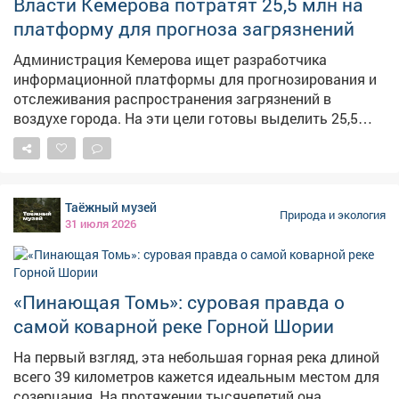
Власти Кемерова потратят 25,5 млн на
сооружения, откачивают воду с придомовых
платформу для прогноза загрязнений
территорий, восстанавливают канал и чистят русло
Алениного ручья. Напомним, ранее редакция VSE42.Ru
Администрация Кемерова ищет разработчика
писала о том, что район Новокузнецка уходит под
информационной платформы для прогнозирования и
воду – жителям предложили переехать в ПВР.
отслеживания распространения загрязнений в
воздухе города. На эти цели готовы выделить 25,5
миллиона рублей. Об этом сообщает ngs42.ru.
Платформа должна работать на основе данных о
состоянии атмосферы, а на сайте мэрии появится
интерактивный виджет. Заявки принимаются до 10
Таёжный музей
августа, победителя определят 12 августа. Сейчас у
Природа и экология
31 июля 2026
жителей Кемерова нет официального источника для
мониторинга качества воздуха. Горожане пользуются
сторонними сайтами или платформой Минэкологии,
где публикуют информацию о режимах НМУ.
«Пинающая Томь»: суровая правда о
самой коварной реке Горной Шории
На первый взгляд, эта небольшая горная река длиной
всего 39 километров кажется идеальным местом для
созерцания. На протяжении тысячелетий она