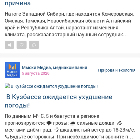
причина
На юге Западной Сибири, где находятся Кемеровская,
Омская, Томская, Новосибирская области Алтайский
край и Республика Алтай, нарастают изменения
климата, рассказаластарший научный сотрудник
Института мониторинга климатических и
экологических систем СО РАН Наталья Чередько, её
слова приводит сибирское издание РАН "Наука в
Сибири" . – Если нынешние тенденции сохранятся,
Мыски Медиа, медиакомпания
лето в Сибири будет становиться жарче и
Природа и экология
5 августа 2026
контрастнее, засушливые периоды станут резче
сменяться дождливыми, – сказала Чередько. По её
данным в июне и июле юго-запад Сибири пережил
️ В Кузбассе ожидается ухудшение
рекордную жару, при этом осадки местами оказались
слабее ожидаемого. Этому
погоды!
поспособствовалантициклон,который блокировал
По данным МЧС, 5 и 6августа в регионе
доступ влажному воздуху с Атлантики и принимал
прогнозируются: 🌩 грозы; 🌧 сильные дожди; 🧊
тепло из Средней Азии. Внесли свой
местами днём град; 💨 шквалистый ветер до 18-23м/с.
вкладиатмосферные волны Россби, формирующие
📞Будьте осторожны! При необходимости звоните по
мощные "воздушные горы", удерживающие жар.