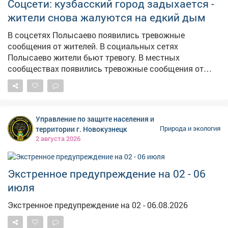
Соцсети: кузбасский город задыхается -
жители снова жалуются на едкий дым
В соцсетях Полысаево появились тревожные
сообщения от жителей. В социальных сетях
Полысаево жители бьют тревогу. В местных
сообществах появились тревожные сообщения от
жителей, гдегорожане жалуются на местный
асфальтовый завод.Предприятие,по их словам,
выбрасывает в атмосферу едкий дым. Люди пишут,
что в городе нечем дышать. К посту жители
Управление по защите населения и
приложили видеозапись, на которой действительно
территории г. Новокузнецк
Природа и экология
заметны клубы густого чёрного дыма,
2 августа 2026
поднимающегося к небу. Горожане просят принять
меры и надеются на вмешательство профильных
ведомств. Официальных комментариев от
Экстренное предупреждение на 02 - 06
администрации или завода на момент публикации не
июля
поступило.
Экстренное предупреждение на 02 - 06.08.2026