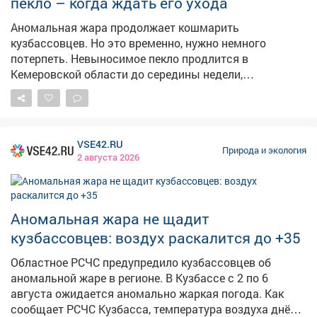
пекло – когда ждать его ухода
Аномальная жара продолжает кошмарить
кузбассовцев. Но это временно, нужно немного
потерпеть. Невыносимое пекло продлится в
Кемеровской области до середины недели,
рассказали сайту VSE42.Ru в Кемеровском
гидрометцентре. – Аномально жарко будет до 6
августа, далее – комфортная температура 25-27
градусов, – сказали в учреждении. По данным "Яндекс
VSE42.RU
Погоды", в Кемеровев понедельник днём воздух
Природа и экология
2 августа 2026
раскалится до +31, в четверг дневные температуры
опустятся до +25, а в выходные до +22. Такие же
данные показывает Gismeteo. Кроме того, солнечная
погода должна смениться дождями. Ранее
Аномальная жара не щадит
сообщалось, что в августе будут температуры чуть
кузбассовцев: воздух раскалится до +35
выше нормы .
Областное РСЧС предупредило кузбассовцев об
аномальной жаре в регионе. В Кузбассе с 2 по 6
августа ожидается аномально жаркая погода. Как
сообщает РСЧС Кузбасса, температура воздуха днём