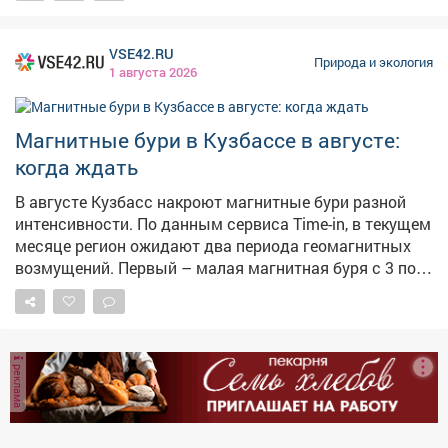
VSE42.RU
Природа и экология
1 августа 2026
Магнитные бури в Кузбассе в августе:
когда ждать
В августе Кузбасс накроют магнитные бури разной
интенсивности. По данным сервиса Time-in, в текущем
месяце регион ожидают два периода геомагнитных
возмущений. Первый – малая магнитная буря с 3 по 5
августа. Второй, более мощный – умеренная
магнитная буря с 18 по 19 августа. Больше сильных
возмущений в августе не прогнозируется.
Специалисты традиционно рекомендуют в такие дни
реклама
больше отдыхать, избегать стрессов и пить больше
воды. Метеозависимым людям стоит быть особенно
внимательными к своему самочувствию.