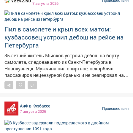
Происшествия
7 августа 2026
Пил в самолете и крыл всех матом:
кузбассовец устроил дебош на рейсе из
Петербурга
35-летний житель Мысков устроил дебош на борту
самолета, следовавшего из Санкт-Петербурга в
Новокузнецк. Мужчина пил спиртное, оскорблял
пассажиров нецензурной бранью и не реагировал на
замечания экипажа. Сообщение о неадекватном
пассажире поступило в линейный пункт полиции в
аэропорту Новокузнецка от диспетчера. Речь шла о
рейсе, вылетевшем из Санкт-Петербурга.
АиФ в Кузбассе
Представитель авиакомпании отказал 35-летнему
Происшествия
7 августа 2026
жителю Мысков в дальнейшем перелете из-за его
поведения. Транспортные полицейские установили: в
ходе полета мужчина оскорблял окружающих с