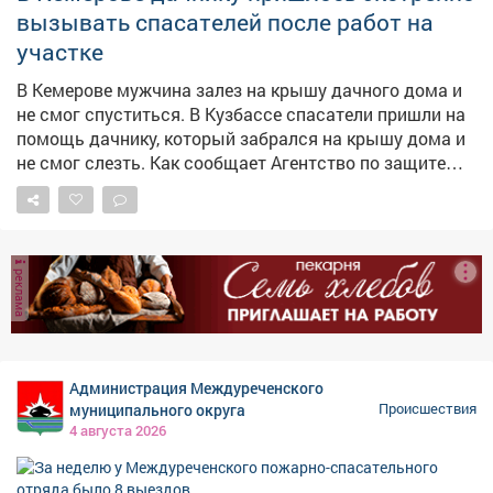
вызывать спасателей после работ на
участке
В Кемерове мужчина залез на крышу дачного дома и
не смог спуститься. В Кузбассе спасатели пришли на
помощь дачнику, который забрался на крышу дома и
не смог слезть. Как сообщает Агентство по защите
населения и территории Кузбасса, диспетчеру
поступил звонок из СНТ "Авиатор" – мужчина
самостоятельно спуститься не мог. Спасатели
Кемеровского поисково-спасательного отряда
реклама
прибыли на место, закрепили пострадавшего
страховочными ремнями на спинальном щите и с
помощью альпинистского снаряжения сняли с
крыши. По данным организации от медицинской
помощи мужчина отказался.
Администрация Междуреченского
муниципального округа
Происшествия
4 августа 2026