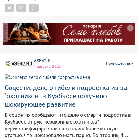
охота). Недавно им продлили арест в СИЗО. Фото:
заброшенный дом. По сообщениям пользователей
соцсети
соцсетей, горит бывшая автошкола, а виноваты,
предположительно, бездомные. – Бомжи хулиганят,
всёне могут сменить место проживания, – сказал
реклама
местный житель. Другой горожанин указал, что видел
там днём во вторник старшеклассников.
VSE42.RU
Происшествия
4 августа 2026
Соцсети: дело о гибели подростка из-за
"охотников" в Кузбассе получило
шокирующее развитие
В соцсетях сообщают, что дело о смерти подростка в
Кузбассе от рук "незаконных охотников"
переквалифицировали на гораздо более мягкую
статью, что шокировало мать парня. Во вторник, 4