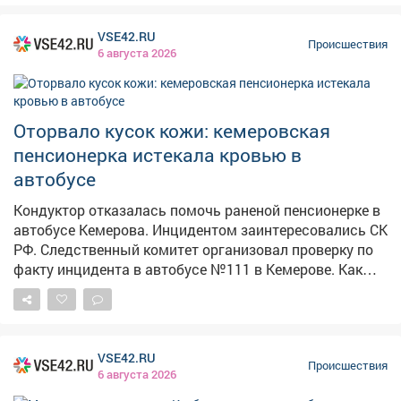
VSE42.RU
Происшествия
6 августа 2026
Оторвало кусок кожи: кемеровская
пенсионерка истекала кровью в
автобусе
Кондуктор отказалась помочь раненой пенсионерке в
автобусе Кемерова. Инцидентом заинтересовались СК
РФ. Следственный комитет организовал проверку по
факту инцидента в автобусе №111 в Кемерове. Как
сообщает Информационный центр СК России, 4
августа около 10:35 дверь автобуса зажала руку
пожилой женщины. По словам очевидцев в соцсетях,
у пассажирки был сорван кусок кожи размером со
VSE42.RU
спичечный коробок иначалось сильное кровотечение.
Происшествия
6 августа 2026
Пассажиры попросили кондуктора дать аптечку и