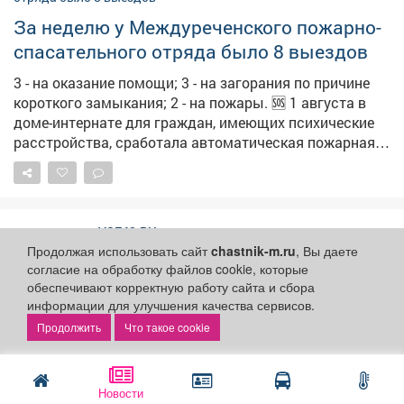
За неделю у Междуреченского пожарно-
спасательного отряда было 8 выездов
3 - на оказание помощи; 3 - на загорания по причине
короткого замыкания; 2 - на пожары. 🆘 1 августа в
доме-интернате для граждан, имеющих психические
расстройства, сработала автоматическая пожарная
сигнализация. В комнате на втором этаже произошло
возгорание, полностью выгорела комната. Была
проведена эвакуация, пострадавших нет.
Предварительная причина - поджог. 🆘 1 августа в р-не
VSE42.RU
Усинского сгорели частный жилой дом и баня.
Происшествия
4 августа 2026
Продолжая использовать сайт
chastnik-m.ru
, Вы даете
Предварительная причина пожара - короткое
согласие на обработку файлов cookie, которые
замыкание электропроводки. Пострадавших нет. У
обеспечивают корректную работу сайта и сбора
Междуреченского поискового аварийно-
информации для улучшения качества сервисов.
спасательного отряда выездов не было. ❗️Об угрозе
Смертельное нападение: двое
Что такое cookie
или возникновении чрезвычайной ситуации
кузбассовцев жестоко расправились с
немедленно сообщайте по телефону 2-39-31.
прохожим
Новости