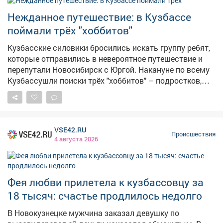
жалобе.
Нежданное путешествие: в Кузбассе
поймали трёх "хоббитов"
Кузбасские силовики бросились искать группу ребят,
которые отправились в невероятное путешествие и
перепутали Новосибирск с Юргой. Накануне по всему
Кузбассушли поиски трёх "хоббитов" – подростков,
которые захотели приключений и ушли из дома в
далёкое путешествие. Как сообщает во вторник
Росгвардия, вечером патрулю поступила
ориентировка на юных искателей приключений. – По
VSE42.RU
предварительной информации, приятели, не поставив
Происшествия
4 августа 2026
в известность взрослых, решили отправиться в
путешествие. Молодые люди выехали из
Новокузнецка и планировали добраться до
Новосибирска, однако оказались в Юрге, – сказали в
Фея любви прилетела к кузбассовцу за
Росгвардии. Рано утром один из экипажей заметил
18 тысяч: счастье продлилось недолго
подозрительную троицу на скамейке. При появлении
преследователейюноши, словно спасаясь от
В Новокузнецке мужчина заказал девушку по
назгулов,тут же скрылись в "нору" в виде подъезда