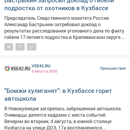
Бастрыкин запросил доклад о гибели
счёл их достаточными для вынесения
подростка от охотников в Кузбассе
обвинительного приговора. Мужчину приговорили к
одному году принудительных работ. Решение пока не
Председатель Следственного комитета России
вступило в законную силу и может быть обжаловано.
Александр Бастрыкин затребовал доклад о
результатах расследования уголовного дела по факту
гибели 17-летнего подростка в Крапивинском округе.
Поводом для вмешательства главы ведомства стали
публикации в СМИ, в которых родственники
погибшего выразили несогласие с выводами
следствия о неосторожном характере смерти.
VSE42.RU
Выстрелили охотники якобы с близкого расстояния с
Происшествия
5 августа 2026
использованием фонаря и тепловизора. Родственники
считают, что в таких условиях охотники не могли
перепутать человека с мелким животным, и
"Бомжи хулиганят": в Кузбассе горит
опасаются, что виновные могут избежать
автошкола
справедливого наказания. Ранее по данному факту
следователи расследовали уголовное дело в
В Новокузнецке загорелась заброшенная автошкола.
отношении трёх лиц. Им предъявлено обвинение по
Очевидцы делятся кадрами с места событий.
статье 109 УК РФ (причинение смерти по
Вечером во вторник, 4 августа, в южной столице
неосторожности) и статье 258 УК РФ (незаконная
Кузбасса на улице ДОЗ, 17а воспламенился