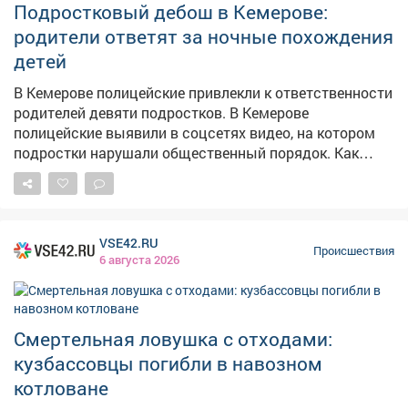
Однако работник гипермаркета заметил его и нажал
Подростковый дебош в Кемерове:
кнопку тревожной сигнализации. Прибывший наряд
родители ответят за ночные похождения
Росгвардии задержал парня и передал полиции для
детей
дальнейшего разбирательства. Молодому человеку
грозит административная или уголовная
В Кемерове полицейские привлекли к ответственности
ответственность за покушение на кражу.
родителей девяти подростков. В Кемерове
полицейские выявили в соцсетях видео, на котором
подростки нарушали общественный порядок. Как
сообщает полиция Кузбасса, на записи были
запечатлены несовершеннолетние, выражавшиеся
нецензурной бранью, а также 13-летний школьник за
рулём питбайка. – Нарушителями оказались 9
VSE42.RU
учащихся трех школ Ленинского районав возрасте от
Происшествия
6 августа 2026
12 до 14 лет – сообщает ГУ МВД по Кузбассу. В ходе
рейда инспекторы ГИБДД отстранили 13-летнего
водителя от управления. Мототехника принадлежала
его 37-летнему отцу, работающему водителем
Смертельная ловушка с отходами:
автобуса. На мужчину составили протокол за
кузбассовцы погибли в навозном
передачу управления лицу, не имеющему прав и
котловане
назначили штраф – 30 тысяч рублей, питбайк