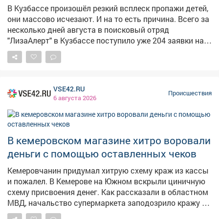
публикации. На днях редакция VSE42.Ru показывала,
В Кузбассе произошёл резкий всплеск пропажи детей,
как люди отдыхают на Красном озере .
они массово исчезают. И на то есть причина. Всего за
несколько дней августа в поисковый отряд
"ЛизаАлерт" в Кузбассе поступило уже 204 заявки на
пропавших детей. При этом за весь июль заявок было
148, сообщили сайту VSE42.Ru в отряде. Наблюдается
явный всплеск, и его объясняют как раз тем, что
начался август, знаменующий скорый конец отдыха.
VSE42.RU
– За лето дети привыкли находиться в
Происшествия
6 августа 2026
расслабленном состоянии, у них сбит режим. А чем
ближе к школе, тем чаще домашниеконфликты, и дети
начинают сбегать из дома, чтобы нагуляться, –
сказала представитель отряда. В сентябре, после
В кемеровском магазине хитро воровали
начала учебного года, ребята тоже часто сбегают, так
деньги с помощью оставленных чеков
как пытаются "бороться с режимом". Как раз на днях
произошёл показательный случай. Трое подростков
Кемеровчанин придумал хитрую схему краж из кассы
сбежали из дома и отправились в невероятное
и пожалел. В Кемерове на Южном вскрыли циничную
путешествие из Новокузнецка в соседний регион. Но
схему присвоения денег. Как рассказали в областном
они сбились с пути и оказались в Юрге, где их
МВД, начальство супермаркета заподозрило кражу из
поймали росгвардейцы. Родителям после такого
кассы и пожаловалось стражам порядка. Те провели