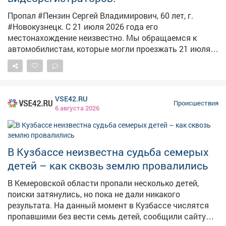
года. Второму фигуранту оставили подписку о
невыезде. Это не единственный случай в регионе,
Пропал #Пензин Сергей Владимирович, 60 лет, г.
связанный с похищением ребенка. Ранее редакция
#Новокузнецк. С 21 июля 2026 года его
VSE42.ru сообщала о жуткой истории, гдетрое
местонахождение неизвестно. Мы обращаемся к
кузбассовцев запихали мальчика в багажник,
автомобилистам, которые могли проезжать 21 июля
насиловали и пытали.
2026 года с 17:20 до 18:00 от больницы по улице
#Кузнецова, д. 35, мимо остановки «Горбольница 2»
по проспектам #Дружбы и #Октябрьский до дома 54.
А также во дворах по улице #Кутузова. Просим вас
VSE42.RU
просмотреть записи с регистраторов, возможно,
Происшествия
6 августа 2026
именно вы сможете помочь найти Сергея
Владимировича! Если вы являетесь владельцем
частной камеры в населённых пунктах по указанному
маршруту, сообщите нам, пожалуйста. Просьба
В Кузбассе неизвестна судьба семерых
позвонить на горячую линию отряда 88007005452 или
детей – как сквозь землю провалились
инфоргу поиска - Радуга (Елена) 89069310684. Тема на
форуме: https://lizaalert.org/forum/viewtopic.php?
В Кемеровской области пропали несколько детей,
p=1169235#p1169235 #ЛизаАлерт #ЛизаАлертКузбасс
поиски затянулись, но пока не дали никакого
#ПропалЧеловек
результата. На данный момент в Кузбассе числятся
пропавшими без вести семь детей, сообщили сайту