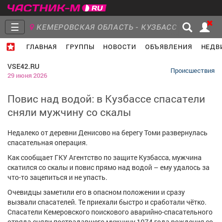
☰
КЕМЕРОВСКАЯ ОБЛАСТЬ - КУЗБАСС
ГЛАВНАЯ
ГРУППЫ
НОВОСТИ
ОБЪЯВЛЕНИЯ
НЕДВ
Главная
Группы
Новости
VSE42.RU
Происшествия
29 июня 2026
Повис над водой: в Кузбассе спасатели
сняли мужчину со скалы
Объявления
Недвижимость
Услуги
Недалеко от деревни Денисово на берегу Томи развернулась
спасательная операция.
Как сообщает ГКУ Агентство по защите Кузбасса, мужчина
скатился со скалы и повис прямо над водой – ему удалось за
Работа
Транспорт
Компании
что-то зацепиться и не упасть.
Очевидцы заметили его в опасном положении и сразу
вызвали спасателей. Те приехали быстро и сработали чётко.
Спасатели Кемеровского поискового аварийно-спасательного
отряда сняли пострадавшего мужчину 1974 года рождения со