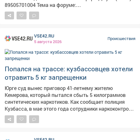
89505701004 Тема на форуме:
https://lizaalert.org/forum/viewtopic.php?t=371500
#ЛизаАлерт #ЛизаАлертКузбасс #ПропалЧеловек
VSE42.RU
Происшествия
5 августа 2026
Попался на трассе: кузбассовцев хотели
отравить 5 кг запрещенки
Юрге суд вынес приговор 41-летнему жителю
Кемерова, который пытался сбыть 5 килограммов
синтетических наркотиков. Как сообщает полиция
Кузбасса, в мае этого года сотрудники наркоконтроля
получили информацию о готовящейся крупной
партии. Оперативники разработали спецоперацию и в
Юргинском округе при содействии ГИБДД задержали
автомобиль Audi под управлением сбытчика. В салоне
VSE42.RU