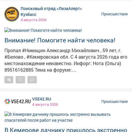
Sorento. Тушили иномарку одна единица техники и5
Поисковый отряд «ЛизаАлерт»
человек. – В результате пожараавтомобиль выгорел
Кузбасс
Происшествия
полностью. Причина устанавливается, – сказали в
4 августа 2026
ведомстве. Никто из людей не пострадал.
Пользователи соцсетей опубликовали кадры, на
которых запечатлено то, что осталось от "корейца".
Внимание! Помогите найти человека!
Пропал #Никищин Александр Михайлович , 59 лет, г.
#Белово , #Кемеровская обл. С 4 августа 2026 года его
местонахождение неизвестно. Инфорг: Нота (Ольга)
89516162885 Тема на форуме:
https://lizaalert.org/forum/viewtopic.php?t=371426
#ЛизаАлерт #ЛизаАлертКузбасс #ПропалЧеловек
VSE42.RU
Происшествия
4 августа 2026
В Кемерове дачнику пришлось экстренно