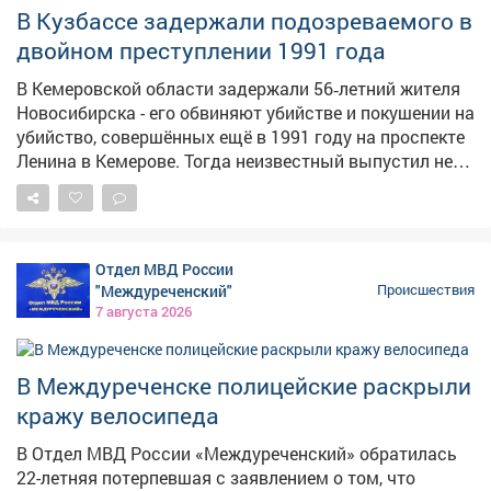
использованием нецензурной лексики, игнорировал
В Кузбассе задержали подозреваемого в
замечания работников авиакомпании, проявлял
двойном преступлении 1991 года
агрессию и распивал спиртные напитки прямо в
салоне. Нарушителя задержали, медицинское
В Кемеровской области задержали 56‑летний жителя
освидетельствование подтвердило алкогольное
Новосибирска - его обвиняют убийстве и покушении на
опьянение. В отношении дебошира составили
убийство, совершённых ещё в 1991 году на проспекте
протокол по ч. 1 ст. 20.1 КоАП РФ "Мелкое
Ленина в Кемерове. Тогда неизвестный выпустил не
хулиганство" и назначили административный штраф.
менее двух пуль из огнестрельного оружия в двух
мужчин. Один из пострадавших скончался на месте,
второй получил ранения в живот и правое бедро, но
выжил благодаря вовремя оказанной медпомощи. В
Отдел МВД России
90-е раскрыть преступление не удалось, и уголовное
"Междуреченский"
Происшествия
дело приостановили. Однако силовики продолжали
7 августа 2026
изучать обстоятельства давнего преступления.
Ключевым прорывом стал допрос свидетеля,
который раньше уклонялся от развёрнутых
В Междуреченске полицейские раскрыли
показаний: в итоге он предоставил сведения,
кражу велосипеда
изобличающие подозреваемого. Выяснилось, что
мотивом преступления стали длительные
В Отдел МВД России «Междуреченский» обратилась
неприязненные отношения: обвиняемый намеренно
22-летняя потерпевшая с заявлением о том, что