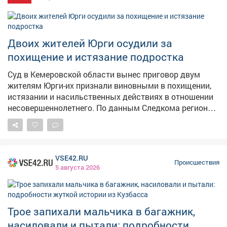
мужчину составили протокол по статье "Мелкое
хулиганство". Суд отправил его под
административный арест на 8 суток. Полиция
напоминает: о подобных происшествиях нужно
Двоих жителей Юрги осудили за
сообщать по номеру 102, чтобы своевременно
похищение и истязание подростка
пресекать противоправные действия.
Суд в Кемеровской области вынес приговор двум
жителям Юрги-их признали виновными в похищении,
истязании и насильственных действиях в отношении
несовершеннолетнего. По данным Следкома региона,
в апреле 2024года мужчины поссорились с 13‑летним
знакомым из‑за пустяка. Они насильно посадили
мальчика в багажник машины и увезли в безлюдное
место. Там вместе с третьим соучастником избили
VSE42.RU
подростка и совершили в отношении него ряд
Происшествия
5 августа 2026
противоправных действий-в том числе сексуального
характера. После этого ребёнка снова поместили в
багажник и отвезли к деревне Новоягодное, где
продолжили издеваться над ним. В итоге
Трое запихали мальчика в багажник,
злоумышленники оставили мальчика на месте и
насиловали и пытали: подробности