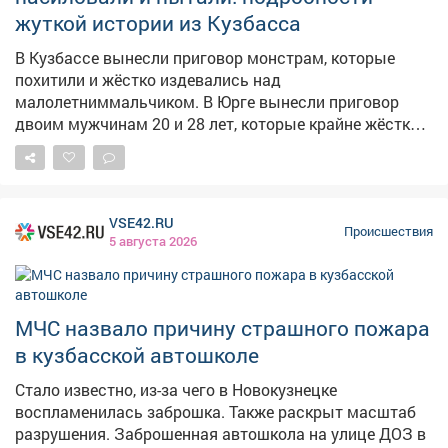
скрылись. В зависимости от степени участия в
жуткой истории из Кузбасса
преступлении суд назначил одному из осуждённых
16лет лишения свободы, второму-4года колонии
В Кузбассе вынесли приговор монстрам, которые
строгого режима. Автомобиль, на котором они
похитили и жёстко издевались над
похищали подростка, конфисковали в доход
малолетниммальчиком. В Юрге вынесли приговор
государства. Дело в отношении третьего соучастника
двоим мужчинам 20 и 28 лет, которые крайне жёстко
прекращено-мужчина скончался. Фото: АиФ
поступили с ребёнком, сообщает в среду СК. По
версии следствия, в апреле 2024 года двое горожан по
надуманному поводу поссорились с 13-летним
мальчиком, запихали его в багажник автомобиля и
VSE42.RU
повезли в безлюдное место. Там к ним присоединился
Происшествия
5 августа 2026
третий агрессор, и вместе они избили жертву. Затем
один из похитителейперешёл на сексуальное насилие.
На этом страдания ребёнка не закончились, его
засунули обратно в багажник и отвезли в
МЧС назвало причину страшного пожара
райондеревниНовоягодное, где продолжили
в кузбасской автошколе
экзекуцию. Затем бросили и уехали. Детали истории
ещё более шокирующие. Как сообщала Gazeta.ru в
Стало известно, из-за чего в Новокузнецке
прошлом году, поводом для нападения стало то, что
воспламенилась заброшка. Также раскрыт масштаб
подросток был неформалом. Вызывающая
разрушения. Заброшенная автошкола на улице ДОЗ в