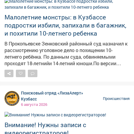
остановить автобус у травмпункта, но, по их данным,
получили грубый отказ. Кондуктор якобы заявила, что
в случившемся виноваты сами пассажиры. Людям
Малолетние монстры: в Кузбассе
пришлось самостоятельно перевязывать рану
подростки избили, запихали в багажник,
подручными средствами – даже бинта им не дали.
и похитили 10-летнего ребенка
Председатель Следственного комитета Александр
Бастрыкин поручил и.о. руководителя кузбасского
В Прокопьевске Зенковский районный суд назначил к
управления Александру Кустову доложить о
рассмотрению уголовное дело о похищении 10-
результатах проверки. Исполнение поручения
летнего ребёнка. По данным суда, обвиняемыми
поставлено на контроль в центральном аппарате
проходят 18-летнийи 14-летний юноши.По версии
следствия, они совместно применили силу к мальчику,
заставили его залезть в багажник автомобиля ВАЗ и
вывезли в гараж. – Там ребенку связали руки и ноги
веревкой, после чего вынесли на улицу, – сообщает
Поисковый отряд «ЛизаАлерт»
Объединенный пресс-центр судов Кемеровской
Кузбасс
Происшествия
области. Однако мальчику удалось самостоятельно
6 августа 2026
освободиться и убежать. Закрытое судебное
заседание назначено на 19 августа. Одному
обвиняемомупродлили меру пресечения в виде
Внимание! Нужны записи с
запрета определённых действий до 30 января 2027
видеорегистраторов!