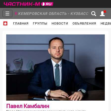
☰
КЕМЕРОВСКАЯ ОБЛАСТЬ - КУЗБАСС
ГЛАВНАЯ
ГРУППЫ
НОВОСТИ
ОБЪЯВЛЕНИЯ
НЕДВ
Главная
Группы
Новости
Объявления
Недвижимость
Услуги
Работа
Транспорт
Компании
Павел Камбалин