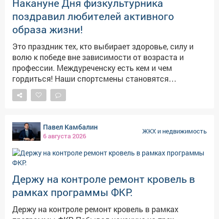
Накануне Дня физкультурника
поздравил любителей активного
образа жизни!
Это праздник тех, кто выбирает здоровье, силу и
волю к победе вне зависимости от возраста и
профессии. Междуреченску есть кем и чем
гордиться! Наши спортсмены становятся
чемпионами на уровне региона и страны,
прославляют город на международных
чемпионатах и турнирах. Желаю им новых ярких
побед! Искренне благодарю ветеранов спорта,
Павел Камбалин
которые заложили фундамент для этих
ЖКХ и недвижимость
6 августа 2026
достижений. Особая признательность - тренерам и
наставникам, которые ежедневно прививают
воспитанникам любовь к спорту. Их усилиями
физическая культура становится нормой для всё
Держу на контроле ремонт кровель в
большего числа междуреченцев. В городе хорошие
рамках программы ФКР.
условия для занятий: спорткомплексы, трассы,
городские пространства. В сфере физической
Держу на контроле ремонт кровель в рамках
культуры и спорта трудятся мастера высочайшего