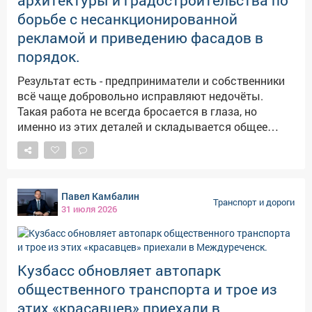
архитектуры и градостроительства по
борьбе с несанкционированной
рекламой и приведению фасадов в
порядок.
Результат есть - предприниматели и собственники
всё чаще добровольно исправляют недочёты.
Такая работа не всегда бросается в глаза, но
именно из этих деталей и складывается общее
впечатление от города. Поэтому останавливаться
не планируем. Спасибо всем, кто услышал и
приводит свои объекты в соответствие с
правилами благоустройства. Ценю такой
Павел Камбалин
ответственный подход.
Транспорт и дороги
31 июля 2026
Кузбасс обновляет автопарк
общественного транспорта и трое из
этих «красавцев» приехали в