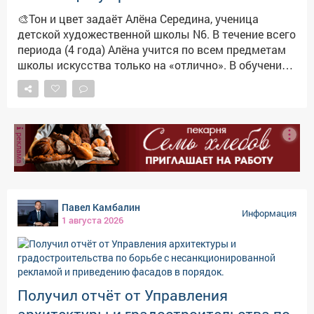
🎨Тон и цвет задаёт Алёна Середина, ученица
детской художественной школы N6. В течение всего
периода (4 года) Алёна учится по всем предметам
школы искусства только на «отлично». В обучении
целеустремленна, требовательна, как к педагогу,
так и к себе. Работает быстро и с удовольствием. В
то же время-вдумчиво и осознанно. Быстрый этюд,
эскиз или длительное сочинение картины Алёна
реклама
старается довести до логического завершения.
Юная художница является постоянной участницей
не только конкурсов, выставок, олимпиад,
фестивалей различных уровней, но и очных
пленэров, мастер-классов от школьного до
Павел Камбалин
Информация
Всероссийского уровней. Что подтверждено
1 августа 2026
грамотами, сертификатами и дипломами.
Поддерживаю творческие успехи юной
междуреченки. Желаю, чтобы жизнь играла яркими
красками, а работы из-под кисти Алёны
Получил отчёт от Управления
вдохновляли и радовали ценителей искусства.