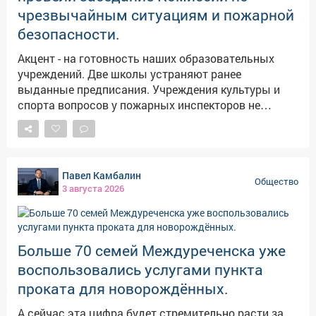
для укрытия, Кузбасса: https://clck.su/hEGfq
чрезвычайным ситуациям и пожарной
безопасности.
Акцент - на готовность наших образовательных
учреждений. Две школы устраняют ранее
выданные предписания. Учреждения культуры и
спорта вопросов у пожарных инспекторов не
вызвали. Отдельно отработаем тему обустройства
пожарного пирса у лагеря «Ратник».
Проанализировали состояния пожарных гидрантов,
находящихся на балансе Водоканала и УБТС.
Павел Камбалин
Заострили внимание на пожарных водоёмах в
Общество
3 августа 2026
поселках и садовых товариществах. Все замечания
от надзорных органов приняли к исполнению.
Больше 70 семей Междуреченска уже
воспользовались услугами пункта
проката для новорождённых.
А сейчас эта цифра будет стремительно расти за