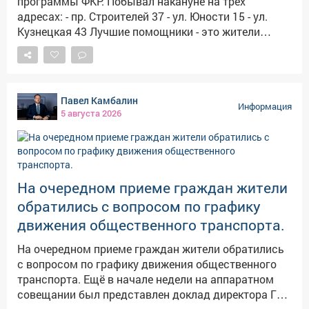
программы ФКР. Побывал накануне на трех
уровня, энтузиасты, настоящие фанаты своего
адресах: - пр. Строителей 37 - ул. Юности 15 - ул.
дела. Создание комфортной среды для активного
Кузнецкая 43 Лучшие помощники - это жители
досуга - в числе важнейших приоритетов. Будем и
домов. Они регулярно информируют меня о ходе
дальше стараться, чтобы в Междуреченске
работ. Так, благодаря их бдительности, удалось
появлялись новые возможности для движения.
предотвратить подмену материалов изначально
Всем желаю крепкого здоровья, бодрости духа,
заявленных в смете на другие. Проверил, как
Павел Камбалин
энергии и успехов во всех начинаниях! Фотоальбом
устранены замечания. Есть отставания в сроках.
Информация
5 августа 2026
с награждения: https://clck.su/NvqFH
Работники обещали ускориться. Надеюсь, в
следующий раз приеду не с ревизией, а для того,
чтобы принять качественную и надежную работу.
На очередном приеме граждан жители
обратились с вопросом по графику
движения общественного транспорта.
На очередном приеме граждан жители обратились
с вопросом по графику движения общественного
транспорта. Ещё в начале недели на аппаратном
совещании был представлен доклад директора ГП