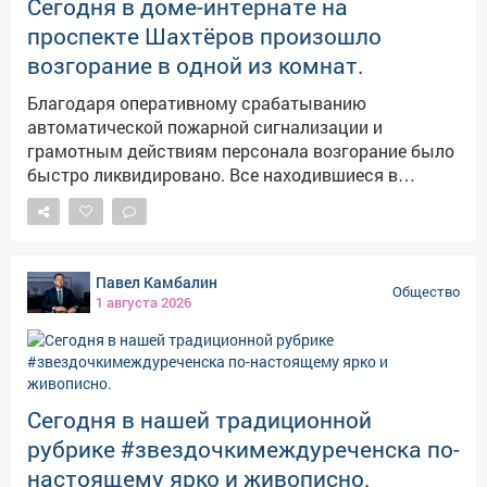
Сегодня в доме-интернате на
для нынешних успехов и примером для молодёжи.
проспекте Шахтёров произошло
Желаю вам здоровья, благополучия и новых
возгорание в одной из комнат.
достижений. Пусть на ваших маршрутах не будет
сбоев, а в домах царят тепло и достаток.
Благодаря оперативному срабатыванию
автоматической пожарной сигнализации и
грамотным действиям персонала возгорание было
быстро ликвидировано. Все находившиеся в
здании были своевременно выведены в безопасное
место. Пострадавших нет. Временно работа
учреждения будет организована в близлежащем
здании. Причины произошедшего устанавливают
Павел Камбалин
специалисты. Благодарю сотрудников экстренных
Общество
1 августа 2026
служб и персонал учреждения за
профессиональные и слаженные действия.
Сегодня в нашей традиционной
рубрике #звездочкимеждуреченска по-
настоящему ярко и живописно.