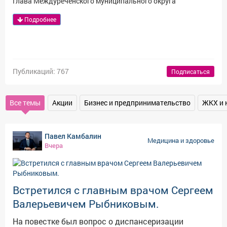
Глава Междуреченского муниципального округа
Афиша
Обучение
Проекты
Подробнее
Товары
Поздравления
Погода
Публикаций: 767
Подписаться
Все темы
Акции
Бизнес и предпринимательство
ЖКХ и 
ТВ программа
Я - пенсионер
Павел Камбалин
Медицина и здоровье
Вчера
Встретился с главным врачом Сергеем
Валерьевичем Рыбниковым.
На повестке был вопрос о диспансеризации