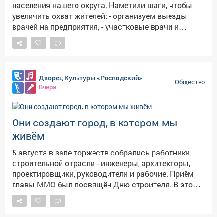
населения нашего округа. Наметили шаги, чтобы
увеличить охват жителей: - организуем выезды
врачей на предприятия, - участковые врачи и
медсёстры усилят разъяснительную работу, -
каждому, кто пришёл на плановый приём,
предложат пройти диспансеризацию в тот же день
или запишут на удобное время. Польза от такой
Дворец Культуры «Распадский»
диагностики огромная: можно вовремя заметить
Общество
Вчера
болезнь, держать под контролем хронику и не
допускать осложнений. По сути - реальный вклад в
ваше здоровье. Продолжим помогать больнице с
Они создают город, в котором мы
решением организационных вопросов, чтобы
обследований стало больше.
живём
5 августа в зале торжеств собрались работники
строительной отрасли - инженеры, архитекторы,
проектировщики, руководители и рабочие. Приём
главы ММО был посвящён Дню строителя. В этом
году профессиональному празднику исполняется
70 лет. И наш Междуреченск, который в прошлом
году отметил свой 70-летний юбилей, - прямое