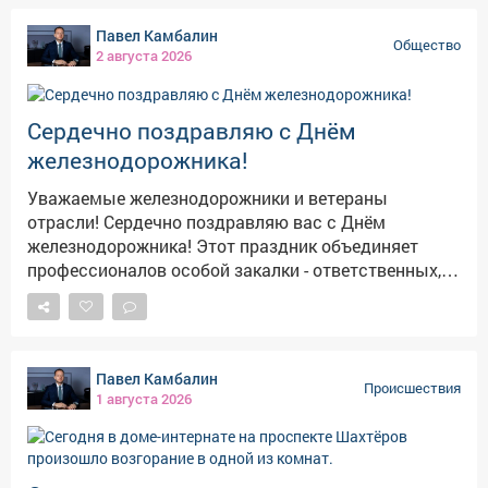
Павел Камбалин
Общество
2 августа 2026
Сердечно поздравляю с Днём
железнодорожника!
Уважаемые железнодорожники и ветераны
отрасли! Сердечно поздравляю вас с Днём
железнодорожника! Этот праздник объединяет
профессионалов особой закалки - ответственных,
дисциплинированных и преданных своему делу.
Железная дорога остаётся важнейшей артерией
города: от вашей работы зависят промышленность,
строительство, экономика и безопасность
Павел Камбалин
пассажиров. Ежедневно вы обеспечиваете
Происшествия
1 августа 2026
бесперебойное движение и надёжность перевозок.
Ваше мастерство и верность профессии вызывают
глубокое уважение. Отдельная благодарность -
ветеранам. Ваш труд и опыт стали фундаментом