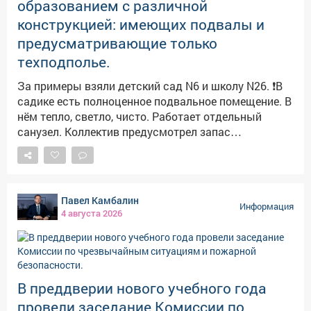
образованием с различной
конструкцией: имеющих подвалы и
предусматривающие только
техподполье.
За примеры взяли детский сад N6 и школу N26. ❗️В
садике есть полноценное подвальное помещение. В
нём тепло, светло, чисто. Работает отдельный
санузел. Коллектив предусмотрел запас
медикаментов, воды и продуктов долгого хранения.
Здесь могут укрыться не только дети и педагоги, но
и жители близлежащих домов. Обращайте
внимание на указатели! ❗️Здание школы №26 как
Павел Камбалин
раз не предусматривает подвал. Поэтому пункты
Информация
4 августа 2026
укрытия оборудовали в помещениях без окон с
несущими стенами. Такие места называем «остров
безопасности». Работу по оборудованию и
уточнению мест для укрытия продолжаем. Полный
список точек безопасности можно найти на карте
В преддверии нового учебного года
заглубленных и подземных помещений, пригодных
провели заседание Комиссии по