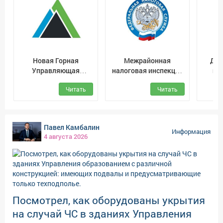
актовым и спортивным залами, уютной
библиотекой, классами для ИЗО и танцев. Совсем
скоро здесь начнется школьная жизнь.
Новая Горная
Межрайонная
Дво
Управляющая
налоговая инспекция
им
Компания
ФНС России № 8 г.
Читать
Читать
Междуреченск
Павел Камбалин
Информация
4 августа 2026
Посмотрел, как оборудованы укрытия
на случай ЧС в зданиях Управления