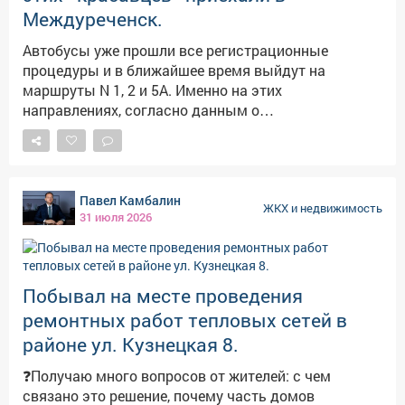
Междуреченск.
Автобусы уже прошли все регистрационные
процедуры и в ближайшее время выйдут на
маршруты N 1, 2 и 5А. Именно на этих
направлениях, согласно данным о
пассажиропотоках, будет уместна их вместимость
и компактность. Напомню, в конце июня у нас
состоялось совещание по транспортным
вопросам. Тогда мы поднимали самые острые
Павел Камбалин
темы пассажироперевозок. В том числе, о ветхом
ЖКХ и недвижимость
31 июля 2026
автопарке. 🇷🇺Павел Камбалин в МАХ:
https://max.ru/channel_kambalin
Побывал на месте проведения
ремонтных работ тепловых сетей в
районе ул. Кузнецкая 8.
❓Получаю много вопросов от жителей: с чем
связано это решение, почему часть домов