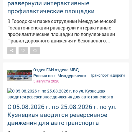
развернули интерактивные
движения.
профилактические площадки
В Городском парке сотрудники Междуреченской
Госавтоинспекции развернули интерактивные
профилактические площадки по популяризации
Правил дорожного движения и безопасного
поведения на проезжей части участников
дорожного движения Данное мероприятие
включило профориентацию, пропаганду службы
Госавтоинспекции, которая в этом году отметила
Отдел ГАИ отдела МВД
свое 90-летие, со дня образования, но и локации
России по г. Междуреченск
Транспорт и дороги
«Внимание, дети!», «Дети рулят!». Обучающая
5 августа 2026
площадка, где дорожные полицейские рассказали
историю создания Госавтоинспекции, в России,
Кузбассе и Междуреченске, познакомили с
различными подразделениями, в
С 05.08.2026 г. по 25.08.2026 г. по ул.
Госавтоинспекции. В игровой форме была
Кузнецкая вводится реверсивное
проведена «Веселая эстафета», где через карточки-
движения для автотранспорта
вопросники дети выполняли задания на самокатах
и велосипедах по Правилам безопасного поведения