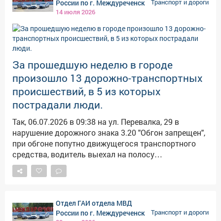
России по г. Междуреченск
Транспорт и дороги
разметки, а также напомнила главные правила
14 июля 2026
безопасности: где можно переходить улицу, почему
нельзя играть у проезжей части и зачем нужны
световозвращающие элементы на одежде в темное
время суток. Особое внимание было уделено
За прошедшую неделю в городе
средствам пассивной защиты, которые
необходимо использовать при катании на
произошло 13 дорожно-транспортных
самокатах, велосипедах и роликах. Вновь ребятам
происшествий, в 5 из которых
подробно разъяснили, почему так важно
пострадали люди.
спешиваться перед выходом на проезжую часть.
Встреча прошла в формате диалога: дети с
Так, 06.07.2026 в 09:38 на ул. Перевалка, 29 в
интересом задавали вопросы и делились своими
нарушение дорожного знака 3.20 "Обгон запрещен",
наблюдениями за дорожной обстановкой по пути в
при обгоне попутно движущегося транспортного
лагерь.
средства, водитель выехал на полосу
предназначенную для встречного движения и
совершил столкновение с встречным автомобилем.
В результате чего оба водителя получили телесные
повреждения. 09.07.2026 в 11:27 в проезде к
Отдел ГАИ отдела МВД
кладбищу водитель не убедился в безопасности
России по г. Междуреченск
Транспорт и дороги
маневра, при движении задним ходом и совершил