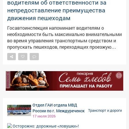
тематическую листовку, в которой отражены
водителям об ответственности за
требования действующего законодательства и
непредоставление преимущества
ответственность за управление транспортным
движения пешеходам
средством в состоянии опьянения. ПБДД
Госавтоинспекции Междуреченска
Госавтоинспекция напоминает водителям о
необходимости быть максимально внимательными
во время управления транспортным средством и
пропускать пешеходов, переходящих проезжую
часть по пешеходным переходам. Дорожный знак
«Пешеходный переход» - это предупреждение
водителю о необходимости сбросить скорость
заранее. На «зебру» в любой момент могут
реклама
выбежать дети или внезапно, из-за
припаркованного автомобиля выйти взрослые.
Водители помните - ребенок не так заметен, как
взрослый человек. Будьте особенно внимательны
при проезде пешеходных переходов и перекрестков.
Отдел ГАИ отдела МВД
Напоминаем, участникам дорожного движения, что
России по г. Междуреченск
Транспорт и дороги
за невыполнение требований ПДД уступить дорогу
17 июля 2026
пешеходам, велосипедистам или иным участникам