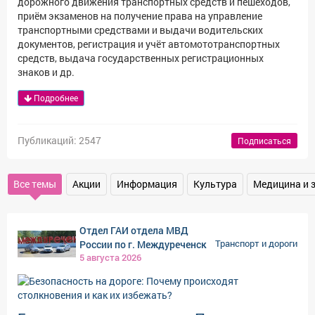
дорожного движения транспортных средств и пешеходов,
Афиша
Обучение
Проекты
приём экзаменов на получение права на управление
транспортными средствами и выдачи водительских
документов, регистрация и учёт автомототранспортных
средств, выдача государственных регистрационных
знаков и др.
Товары
Поздравления
Погода
Подробнее
Публикаций: 2547
Подписаться
ТВ программа
Я - пенсионер
Все темы
Акции
Информация
Культура
Медицина и 
Отдел ГАИ отдела МВД
России по г. Междуреченск
Транспорт и дороги
5 августа 2026