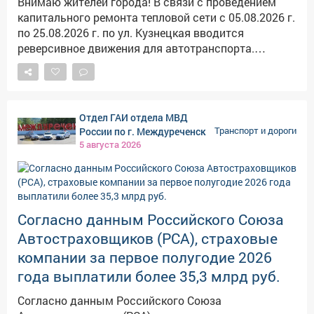
Внимаю жителей города! В связи с проведением
на дорогах и дворовых территориях. В
капитального ремонта тепловой сети с 05.08.2026 г.
профилактической зоне «Водитель - пешеход» была
по 25.08.2026 г. по ул. Кузнецкая вводится
проведена семейная викторины, направленная на
реверсивное движения для автотранспорта.
знания ПДД и воспитание взаимного уважения всех
Планируйте свои маршруты заранее, закладывайте
участников дорожного движения. Междуреченцев и
дополнительное время на дорогу и будьте
гостей города привлек интерактив с патрульным
предельно внимательными за рулем.
автомобилем ДПС, где продемонстрировали работу
Отдел ГАИ отдела МВД
сигнально-говорящего устройства, световую
России по г. Междуреченск
Транспорт и дороги
сигнализацию и специальную технику и средства,
5 августа 2026
которыми пользуются сотрудники
Госавтоинспекции, при несении службы. Каждому
желающему была предоставлена возможность
побывать в патрульном автомобиле и сделать
фото. В ходе встречи присутствующим еще раз
Согласно данным Российского Союза
напомнили, почему важно соблюдать ПДД,
Автостраховщиков (РСА), страховые
использовать светоотражатели и строго
компании за первое полугодие 2026
выполнять правила, для водителей двухколесного
года выплатили более 35,3 млрд руб.
транспорта. С пожеланием безопасных дорог и
каникул дорожные стражи порядка вручали
Согласно данным Российского Союза
активным участникам мероприятия