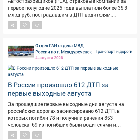
Автостраховщиков (РСА), страховые компании за
светоотражатели, которые были изготовлены здесь
первое полугодие 2026 года выплатили более 35,3
же, на мастер-классе. Взрослые и дети получили
млрд руб. пострадавшим в ДТП водителям,
заряд положительных эмоций и много полезных
решившим оформить аварию без участия
знаний в области безопасности дорожного
Госавтоинспекции Подробнее в материале газеты
движения, благодаря увлекательным и
«КоммерсантЪ»: www.kommersant.ru/doc/8861442
познавательным конкурсам. ПБДД
Госавтоинспекции Междуреченска
Отдел ГАИ отдела МВД
России по г. Междуреченск
Транспорт и дороги
4 августа 2026
В России произошло 612 ДТП за
первые выходные августа
За прошедшие первые выходные дни августа на
российских дорогах зафиксировано 612 ДТП, в
которых погибли 78 и получили ранения 853
человека. 69 из погибших были водителями и
пассажирами. Об этом 3 августа «Известиям»
сообщили в Госавтоинспекции МВД России. В