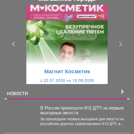
П
С
р
л
е
е
д
д
ы
у
д
ю
у
щ
щ
и
Магнит Косметик
и
й
c 22.07.2026 по 18.08.2026
й
НОВОСТИ
В России произошло 612 ДТП за первые
выходные августа
За прошедшие первые выходные дни августа на
российских дорогах зафиксировано 612 ДТП, в
которых погибли...