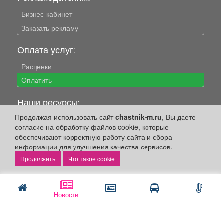
Бизнес-кабинет
Заказать рекламу
Оплата услуг:
Расценки
Оплатить
Наши ресурсы:
Продолжая использовать сайт
chastnik-m.ru
, Вы даете
Газета "Частник-М"
согласие на обработку файлов cookie, которые
Сайт chastnik-m.ru
обеспечивают корректную работу сайта и сбора
Сайт "Частник. Маркет"
информации для улучшения качества сервисов.
Что такое cookie
Дорожное радио 93.4FM
Радио для двоих 105.3FM
Европа плюс 103.3FM
Новости