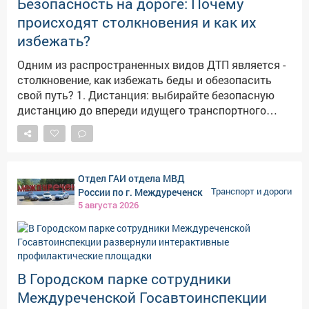
Безопасность на дороге: Почему
происходят столкновения и как их
избежать?
Одним из распространенных видов ДТП является -
столкновение, как избежать беды и обезопасить
свой путь? 1. Дистанция: выбирайте безопасную
дистанцию до впереди идущего транспортного
средства. 2. Сигналы светофора: проезд
перекрестка на "желтый" или попытка проскочить
на "красный" чаще всего оборачивается
столкновением. 3. Предсказуемость: всегда
Отдел ГАИ отдела МВД
включайте сигналы поворота заранее, не
России по г. Междуреченск
Транспорт и дороги
совершайте резких маневров. 4. Телефон:
5 августа 2026
управление транспортным средством требует
внимания и сосредоточенности - отвлечение на
телефон создает помехи. 5. Скорость: выигрыш в
пару минут не стоит риска, которому вы
В Городском парке сотрудники
подвергаете себя и окружающих, превышая
скорость. Дорога не прощает ошибок, чтобы их
Междуреченской Госавтоинспекции
избежать, важно соблюдать Правила дорожного