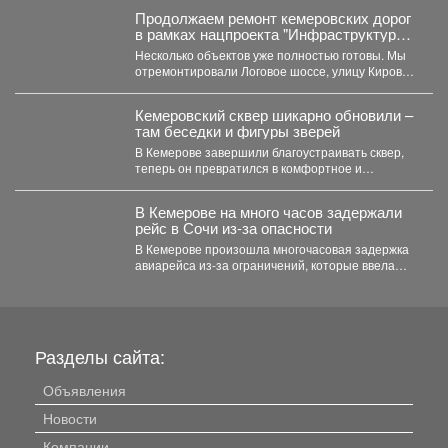
Продолжаем ремонт кемеровских дорог
в рамках нацпроекта "Инфраструктура
для жизни"
Несколько объектов уже полностью готовы. Мы
отремонтировали Логовое шоссе, улицу Кирова
от Кузнецкого до...
Кемеровский сквер шикарно обновили –
там беседки и фигуры зверей
В Кемерове завершили благоустраивать сквер,
теперь он превратился в комфортное и
уникальное место. В...
В Кемерове на много часов задержали
рейс в Сочи из-за опасности
В Кемерове произошла многочасовая задержка
авиарейса из-за ограничений, которые ввела
Росавиация. Утром в четверг,...
Разделы сайта:
Объявления
Новости
Компании