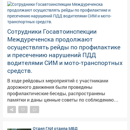
результате ДТП телесные повреждения. Также в
ходе рейда инспектором ПДН была разъяснена
ответственность несовершеннолетних за
нарушение ПДД. ПБДД Госавтоинспекции г.
Междуреченска
Сотрудники Госавтоинспекции
Междуреченска продолжают
осуществлять рейды по профилактике
и пресечению нарушений ПДД
водителями СИМ и мото-транспортных
средств.
В ходе рейдовых мероприятий с участниками
дорожного движения были проведены
профилактические беседы, распространены
памятки и даны ценные советы по соблюдению
Правил Дорожного Движения, а также в ходе рейда
инспектором ПДН была разъяснена
ответственность несовершеннолетних за
нарушение ПДД. За текущие сутки было выявлено
Отдел ГАИ отдела МВД