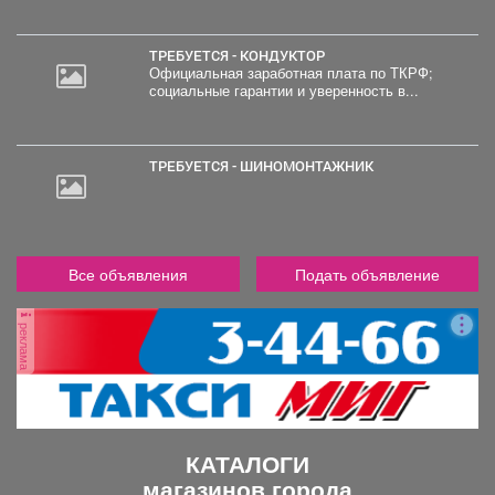
привлечены 6 водителей, которые перевозили детей
000
всегда, что с ВАС берут пример дети! Безопасных
руб.
без детских удерживающих устойств, 11 - при
ВАМ дорог! ПБДД Госавтоинспекции
движении на автомобиле...
ТРЕБУЕТСЯ - КОНДУКТОР
Междуреченска
Официальная заработная плата по ТКРФ;
социальные гарантии и уверенность в...
ТРЕБУЕТСЯ - ШИНОМОНТАЖНИК
Все объявления
Подать объявление
реклама
КАТАЛОГИ
магазинов города