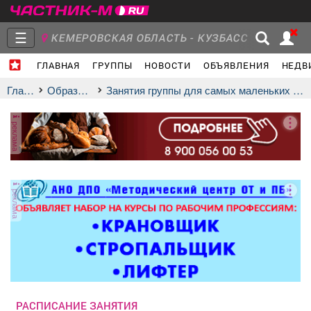
☰
КЕМЕРОВСКАЯ ОБЛАСТЬ - КУЗБАСС
ГЛАВНАЯ
ГРУППЫ
НОВОСТИ
ОБЪЯВЛЕНИЯ
НЕДВ
Главная
Группы
Новости
Главная
образование
Занятия группы для самых маленьких «Вместе с мамой»
реклама
Объявления
Недвижимость
Услуги
реклама
Работа
Транспорт
Компании
РАСПИСАНИЕ ЗАНЯТИЯ