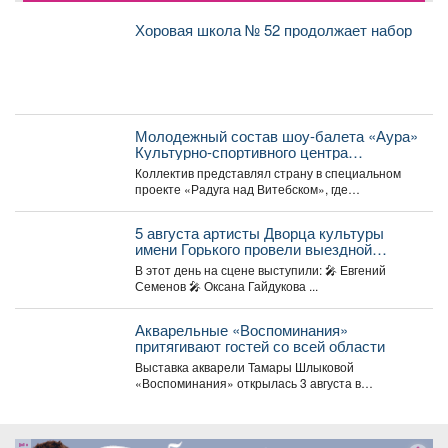
Хоровая школа № 52 продолжает набор
Молодежный состав шоу-балета «Аура»
Культурно-спортивного центра
металлургов победил в международном
Коллектив представлял страну в специальном
конкурсе «Славянский базар» в
проекте «Радуга над Витебском», где
Витебске.
соревновались творческие коллективы из
России,...
5 августа артисты Дворца культуры
имени Горького провели выездной
концерт в реабилитационном центре
В этот день на сцене выступили: 🎤 Евгений
«Топаз».
Семенов 🎤 Оксана Гайдукова ...
Акварельные «Воспоминания»
притягивают гостей со всей области
Выставка акварели Тамары Шлыковой
«Воспоминания» открылась 3 августа в
Центральной библиотеке Мысков и сразу стала...