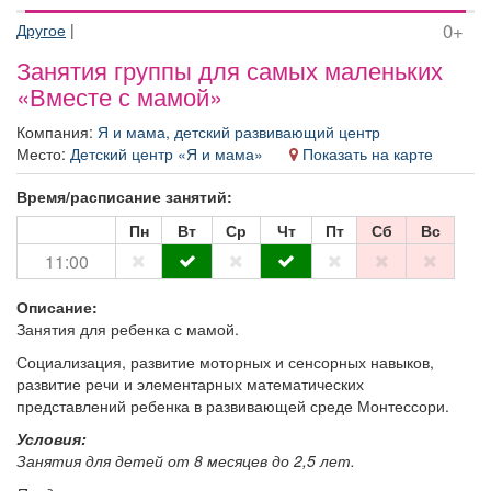
Афиша
Обучение
Проекты
0+
Другое
|
Занятия группы для самых маленьких
«Вместе с мамой»
Компания:
Я и мама, детский развивающий центр
Товары
Поздравления
Погода
Место:
Детский центр «Я и мама»
Показать на карте
Время/расписание занятий:
Пн
Вт
Ср
Чт
Пт
Сб
Вс
ТВ программа
Я - пенсионер
11:00
Описание:
Занятия для ребенка с мамой.
Социализация, развитие моторных и сенсорных навыков,
развитие речи и элементарных математических
представлений ребенка в развивающей среде Монтессори.
Условия:
Занятия для детей от 8 месяцев до 2,5 лет.