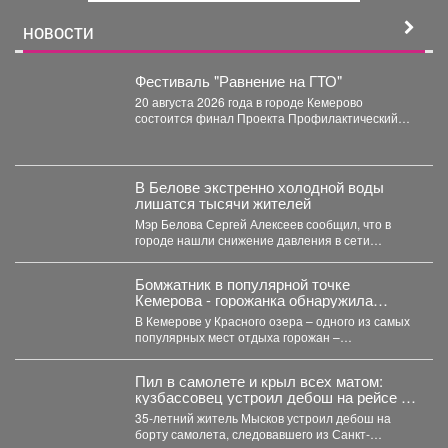
й
НОВОСТИ
Фестиваль "Равнение на ГТО"
20 августа 2026 года в городе Кемерово
состоится финал Проекта Профилактический
физкультурно-патриотический фестиваль
«Равнение на...
В Белове экстренно холодной воды
лишатся тысячи жителей
Мэр Белова Сергей Алексеев сообщил, что в
городе нашли снижение давления в сети
магистрального водопровода...
Бомжатник в популярной точке
Кемерова - горожанка обнаружила
жуткий объект на Красном озере
В Кемерове у Красного озера – одного из самых
популярных мест отдыха горожан –
обнаружили...
Пил в самолете и крыл всех матом:
кузбассовец устроил дебош на рейсе из
Петербурга
35-летний житель Мысков устроил дебош на
борту самолета, следовавшего из Санкт-