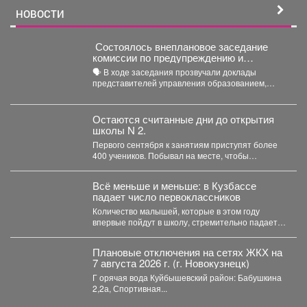
НОВОСТИ
Состоялось внеплановое заседание
комиссии по предупреждению и
ликвидации чрезвычайных ситуаций и
🗣️ В ходе заседания прозвучали доклады
пожарной безопасности
представителей управления образованием,
сотрудников МЧС и мысковского Водоканала. ...
Остаются считанные дни до открытия
школы N 2.
Первого сентября к занятиям приступят более
400 учеников. Побывал на месте, чтобы
убедиться, что мы...
Всё меньше и меньше: в Кузбассе
падает число первоклассников
Количество малышей, которые в этом году
впервые пойдут в школу, стремительно падает в
Кемеровской области....
Плановые отключения на сетях ЖКХ на
7 августа 2026 г. (г. Новокузнецк)
Г орячая вода Куйбышевский район: Бабушкина
2,2а, Спортивная...