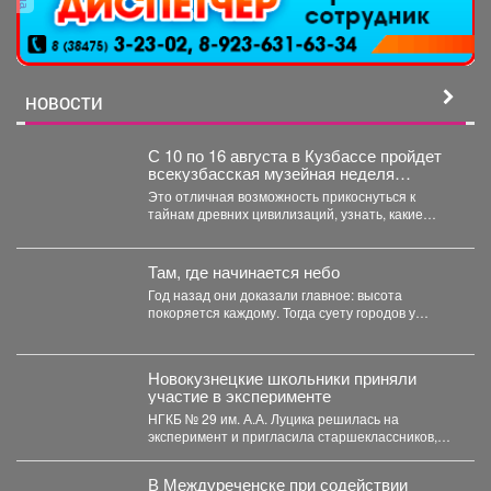
НОВОСТИ
С 10 по 16 августа в Кузбассе пройдет
всекузбасская музейная неделя
археологии и палеонтологии.
Это отличная возможность прикоснуться к
тайнам древних цивилизаций, узнать, какие
удивительные существа населяли наш край...
Там, где начинается небо
Год назад они доказали главное: высота
покоряется каждому. Тогда суету городов у
подножия Югуса оставили...
Новокузнецкие школьники приняли
участие в эксперименте
НГКБ № 29 им. А.А. Луцика решилась на
эксперимент и пригласила старшеклассников,
которые мечтают стать...
В Междуреченске при содействии