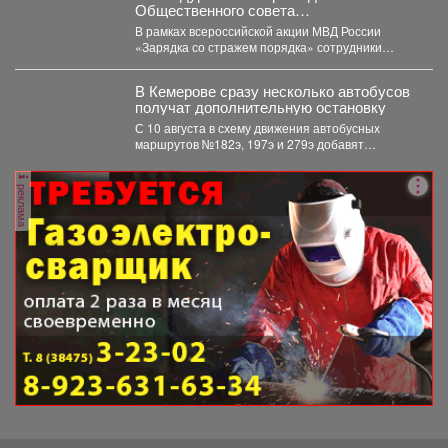
Общественного совета
полицейские провели утреннюю зарядку
В рамках всероссийской акции МВД России
для детей из лагеря дневного
«Зарядка со стражем порядка» сотрудники
пребывания
полиции совместно с членом...
В Кемерове сразу несколько автобусов
получат дополнительную остановку
С 10 августа в схему движения автобусных
маршрутов №182э, 197э и 279э добавят
остановку "деревня...
реклама