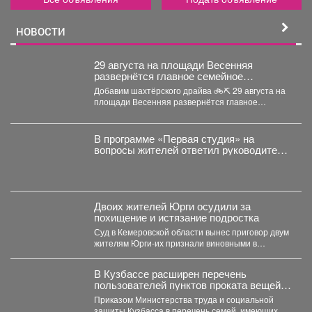
НОВОСТИ
29 августа на площади Весенняя
развернётся главное семейное
соревнование этого лета - городской
Добавим шахтёрского драйва 🚲⛏ 29 августа на
конкурс «Шахтёрский видномобиль».
площади Весенняя развернётся главное
семейное соревнование этого...
В программе «Первая студия» на
вопросы жителей ответил руководитель
администрации Куйбышевского района
Сергей Маисеев.
Двоих жителей Юрги осудили за
похищение и истязание подростка
Суд в Кемеровской области вынес приговор двум
жителям Юрги-их признали виновными в
похищении, истязании и...
В Кузбассе расширен перечень
пользователей пунктов проката вещей
для новорожденных
Приказом Министерства труда и социальной
защиты Кузбасса в перечень семей, имеющих