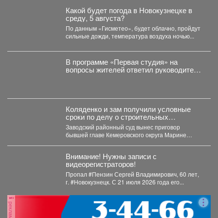
Какой будет погода в Новокузнецке в
среду, 5 августа?
По данным «Гисметео», будет облачно, пройдут
сильные дожди, температура воздуха ночью...
В программе «Первая студия» на
вопросы жителей ответил руководитель
администрации Куйбышевского района
Сергей Маисеев.
Коляденко и зам получили условные
сроки по делу о строительных
махинациях
Заводский районный суд вынес приговор
бывшей главе Кемеровского округа Марине
Коляденко и её заместителю Татьяне...
Внимание! Нужны записи с
видеорегистраторов!
Пропал #Пензин Сергей Владимирович, 60 лет,
г. #Новокузнецк. С 21 июля 2026 года его...
реклама