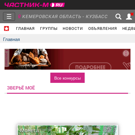
☰
КЕМЕРОВСКАЯ ОБЛАСТЬ - КУЗБАСС
ГЛАВНАЯ
ГРУППЫ
НОВОСТИ
ОБЪЯВЛЕНИЯ
НЕДВ
Главная
Группы
Новости
Главная
реклама
Объявления
Недвижимость
Услуги
Все конкурсы
ЗВЕРЬЁ МОЁ
Работа
Транспорт
Компании
Монета