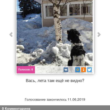
Афиша
Обучение
Проекты
Товары
Поздравления
Погода
ТВ программа
Я - пенсионер
Голосов:
0
Вась, лета там ещё не видно?
Голосование закончилось 11.06.2019
0 Комментариев