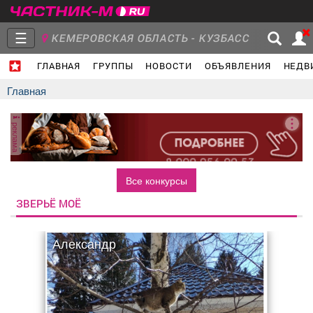
☰
КЕМЕРОВСКАЯ ОБЛАСТЬ - КУЗБАСС
ГЛАВНАЯ
ГРУППЫ
НОВОСТИ
ОБЪЯВЛЕНИЯ
НЕДВ
Главная
Группы
Новости
Главная
реклама
Объявления
Недвижимость
Услуги
Все конкурсы
ЗВЕРЬЁ МОЁ
Александр
Работа
Транспорт
Компании