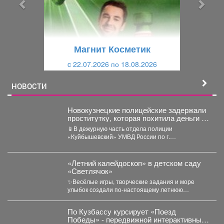
ы
у
д
ю
у
щ
щ
и
Магнит Косметик
и
й
c 22.07.2026 по 18.08.2026
й
НОВОСТИ
Новокузнецкие полицейские задержали
проститутку, которая похитила деньги у
клиента
📱В дежурную часть отдела полиции
«Куйбышевский» УМВД России по г.
Новокузнецку обратился 34-летний местный
житель....
«Летний калейдоскоп» в детском саду
«Светлячок»
✨Весёлые игры, творческие задания и море
улыбок создали по-настоящему летнюю
атмосферу счастья! 👀Кто принял...
По Кузбассу курсирует «Поезд
Победы» - передвижной интерактивный