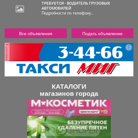
ТРЕБУЕТСЯ - ВОДИТЕЛЬ ГРУЗОВЫХ
АВТОМОБИЛЕЙ
Подробности по телефону..
Все объявления
Подать объявление
реклама
КАТАЛОГИ
магазинов города
П
С
р
л
е
е
д
д