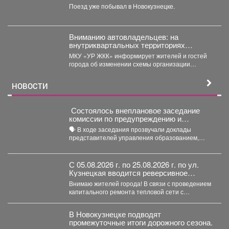
музей, рассказывающий о событиях
Поезд уже побывал в Новокузнецке.
Великой Отечественной войны.
Вниманию автовладельцев: на
внутриквартальных территориях
Междуреченского муниципального
МКУ «УР ЖКК» информирует жителей и гостей
округа вводятся ограничения стоянки.
города об изменении схемы организации
дорожного движения на...
НОВОСТИ
Состоялось внеплановое заседание
комиссии по предупреждению и
ликвидации чрезвычайных ситуаций и
🗣️ В ходе заседания прозвучали доклады
пожарной безопасности
представителей управления образованием,
сотрудников МЧС и мысковского Водоканала. ...
С 05.08.2026 г. по 25.08.2026 г. по ул.
Кузнецкая вводится реверсивное
движения для автотранспорта
Внимаю жителей города! В связи с проведением
капитального ремонта тепловой сети с
05.08.2026 г....
В Новокузнецке подводят
промежуточные итоги дорожного сезона.