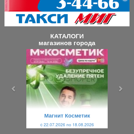
реклама
КАТАЛОГИ
магазинов города
П
С
р
л
е
е
д
д
ы
у
д
ю
у
щ
щ
и
Магнит Косметик
и
й
c 22.07.2026 по 18.08.2026
й