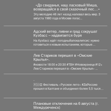
«До свиданья, наш ласковый Миша,
возвращайся в свой сказочный лес…»
Эту мелодию 46 лет назад напевал весь мир. 3
августа 1980 года в Москве погас...
Адский ветер, ливни и град сокрушат
Кузбасс – надвигается буря
На Кузбасс идёт погодныйапокалипсис: нужно
готовиться к новым испытаниям, которые
приготовила безжалостная природа. По...
Лев Стариков перешел в «Омские
Крылья».
#новости 18:00 и 20:30 #ТВН #Новокузнецк #12+
Лев Стариков перешел в «Омские Крылья» ...
.
🇷🇺👏 Фестиваль «Русское лето» #ZaРоссию
прошел в Калтане и объединил более 5,5 тысяч
горожан. Детские...
Плановые отключения на 6 августа (г.
Междуреченск)