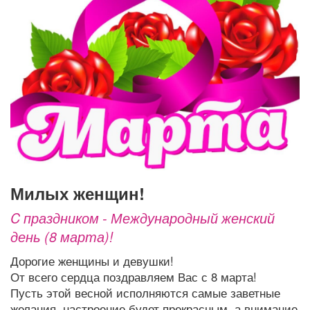
Афиша
Обучение
Проекты
Товары
Поздравления
Погода
ТВ программа
Я - пенсионер
Милых женщин!
C праздником - Международный женский
день (8 марта)!
Дорогие женщины и девушки!
От всего сердца поздравляем Вас с 8 марта!
Пусть этой весной исполняются самые заветные
желания, настроение будет прекрасным, а внимание