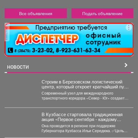
Все объявления
Подать объявление
реклама
НОВОСТИ
Строим в Березовском логистический
центр, который откроет кратчайший путь
к рынкам Ирана и Индии.
Современный узел для международного
транспортного коридора «Север - Юг» создает
компания «Алэнси». Сейчас значительная...
В Кузбассе стартовала традиционная
акция «Первое сентября - каждому
школьнику».
Она проводится в регионе при поддержке
Губернатора Кузбасса Ильи Середюка. ✅Цель
акции - помочь...