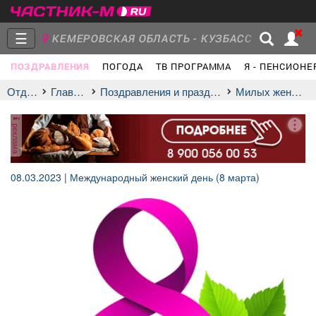
☰
КЕМЕРОВСКАЯ ОБЛАСТЬ - КУЗБАСС
ПОЗДРАВЛЕНИЯ
ПОГОДА
ТВ ПРОГРАММА
Я - ПЕНСИОНЕ
Главная
Группы
Новости
Отдых
Главная
Поздравления и праздники
Милых женщин!
реклама
Объявления
Недвижимость
Услуги
08.03.2023
|
Международный женский день (8 марта)
Работа
Транспорт
Компании