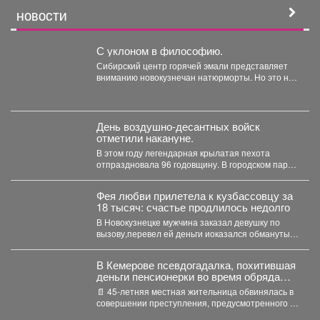
НОВОСТИ
С уклоном в философию.
Сибирский центр горячей эмали представляет
вниманию новокузнечан натюрморты. Но это не
просто «вазочки и...
День воздушно-десантных войск
отметили накануне.
В этом году легендарная крылатая пехота
отпраздновала 96 годовщину. В городском парке
состоялся праздник для...
Фея любви прилетела к кузбассовцу за
18 тысяч: счастье продлилось недолго
В Новокузнецке мужчина заказал девушку по
вызову,перевел ей деньги иоказался обманутым.
В Новокузнецке полицейские...
В Кемерове псевдогадалка, похитившая
деньги пенсионерки во время обряда
снятия порчи, отправилась в колонию-
📄 45-летняя местная жительница обвинялась в
поселение
совершении преступления, предусмотренного ч.
2 ст. 158 УК РФ...