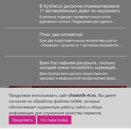
В Кузбассе досрочно отремонтировали
11 автомобильных дорог по нацпроекту
В регионе подводят промежуточные итоги
дорожного сезона. Подрядчики уже сдали в
эксплуатацию 11 автомобильных дорог...
Плюс два километра!
Еще два подготовительных коллектива шахты
«Усковская» прошли по 1 км горных выработок с
начала года....
Врач Евстафьева раскрыла, сколько
калорий нужно потреблять кормящей
маме
Врач Кузбасского центра общественного
здоровья и медицинской профилактики Вера
Евстафьева поясняет, что количество калорий
зависит...
реклама
Продолжая использовать сайт
chastnik-m.ru
, Вы даете
согласие на обработку файлов cookie, которые
обеспечивают корректную работу сайта и сбора
информации для улучшения качества сервисов.
Что такое cookie