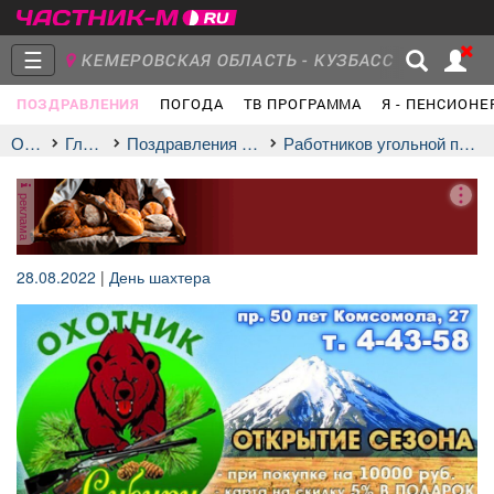
☰
КЕМЕРОВСКАЯ ОБЛАСТЬ - КУЗБАСС
ПОЗДРАВЛЕНИЯ
ПОГОДА
ТВ ПРОГРАММА
Я - ПЕНСИОНЕ
Главная
Группы
Новости
Отдых
Главная
Поздравления и праздники
Работников угольной промышленности
реклама
Объявления
Недвижимость
Услуги
28.08.2022
|
День шахтера
Работа
Транспорт
Компании