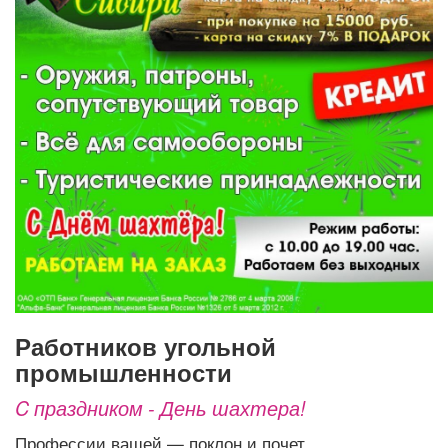
Афиша
Обучение
Проекты
Товары
Поздравления
Погода
ТВ программа
Я - пенсионер
Работников угольной
промышленности
C праздником - День шахтера!
Профессии вашей — поклон и почет.