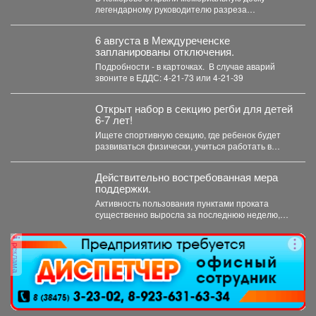
легендарному руководителю разреза
"Кедровский" Александру Барредо – испанцу,
который стал...
6 августа в Междуреченске
запланированы отключения.
Подробности - в карточках. ️ В случае аварий
звоните в ЕДДС: 4-21-73 или 4-21-39
Открыт набор в секцию регби для детей
6-7 лет!
Ищете спортивную секцию, где ребенок будет
развиваться физически, учиться работать в
команде и с удовольствием...
Действительно востребованная мера
поддержки.
Активность пользования пунктами проката
существенно выросла за последнюю неделю,
после того как губернатор поручил включить...
реклама