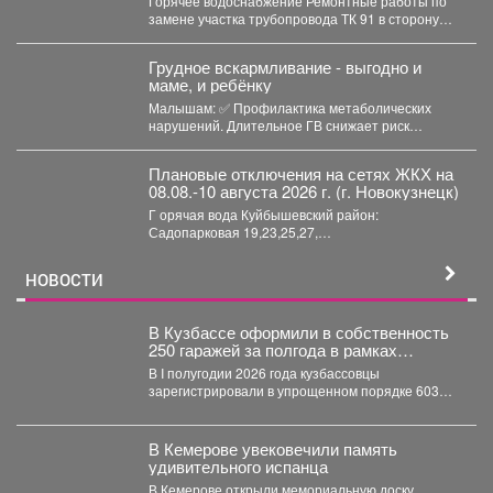
Горячее водоснабжение Ремонтные работы по
замене участка трубопровода ТК 91 в сторону
т.37 ул....
Грудное вскармливание - выгодно и
маме, и ребёнку
Малышам: ✅ Профилактика метаболических
нарушений. Длительное ГВ снижает риск
ожирения в детском...
Плановые отключения на сетях ЖКХ на
08.08.-10 августа 2026 г. (г. Новокузнецк)
Г орячая вода Куйбышевский район:
Садопарковая 19,23,25,27,
29,31,33,35,28/1,28/2,28,30,...
НОВОСТИ
В Кузбассе оформили в собственность
250 гаражей за полгода в рамках
«гаражной амнистии»
В I полугодии 2026 года кузбассовцы
зарегистрировали в упрощенном порядке 603
объекта: 250 гаражей и...
В Кемерове увековечили память
удивительного испанца
В Кемерове открыли мемориальную доску