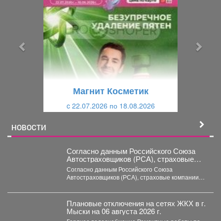
р
л
е
е
д
д
ы
у
д
ю
у
щ
щ
и
Магнит Косметик
и
й
c 22.07.2026 по 18.08.2026
й
НОВОСТИ
Согласно данным Российского Союза
Автостраховщиков (РСА), страховые
компании за первое полугодие 2026 года
Согласно данным Российского Союза
выплатили более 35,3 млрд руб.
Автостраховщиков (РСА), страховые компании
за первое полугодие 2026 года выплатили
более...
Плановые отключения на сетях ЖКХ в г.
Мыски на 06 августа 2026 г.