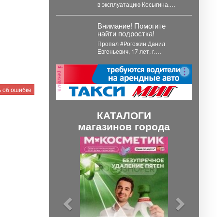
в эксплуатацию Косыгина.
Идет приемка улиц
Куйбышева, Фесковской,
Внимание! Помогите
Кузнецова и других.
найти подростка!
Продолжается...
Пропал #Рогожин Данил
Евгеньевич, 17 лет, г.
#Новокузнецк. С 3 августа 2026
года его...
реклама
 об ошибке
КАТАЛОГИ
магазинов города
П
С
р
л
е
е
д
д
ы
у
д
ю