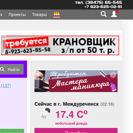
тел. (38475) 65-545
+7 923-625-02-51
х
Проекты
Товары
реклама
Найти
реклама
 (137)
Сейчас в г. Междуреченск
(02:16)
o
17.4 C
небольшой дождь
Подробнее