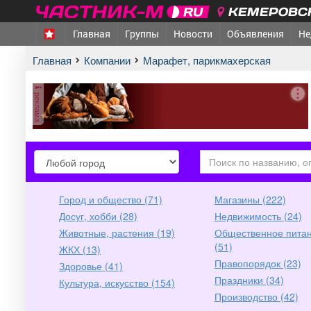
КЕМЕРОВСК
Главная
Группы
Новости
Объявления
Не
МЕЖДУРЕЧЕНСК
- Ва
Главная
Компании
Марафет, парикмахерская
реклама
город
город
Город и общество (71)
Магазины (222)
Досуг, хобби (28)
Недвижимость (24)
Животные, растения (19)
Общественное пита
(51)
ЖКХ (13)
Правопорядок (23)
Здоровье (41)
Праздники (34)
Культура, искусство (154)
Производство (42)