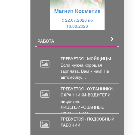
у
щ
Магнит Косметик
щ
и
и
c 22.07.2026 по
й
18.08.2026
й
РАБОТА
ТРЕБУЕТСЯ - МОЙЩИЦЫ
Если нужна хорошая
зарплата, Вам к нам! На
автомойку....
ТРЕБУЕТСЯ - ОХРАННИКИ,
ОХРАННИКИ-ВОДИТЕЛИ
лицензия..
ЛИЦЕНЗИРОВАННЫЕ
ОХРАННИКИ 5 разряда, з/п
от 33000 руб. 6...
ТРЕБУЕТСЯ - ПОДСОБНЫЙ
РАБОЧИЙ