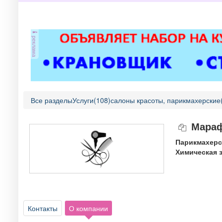
реклама
Все разделы
Услуги(108)
салоны красоты, парикмахерские
Мараф
Парикмахерск
Химическая з
Контакты
О компании