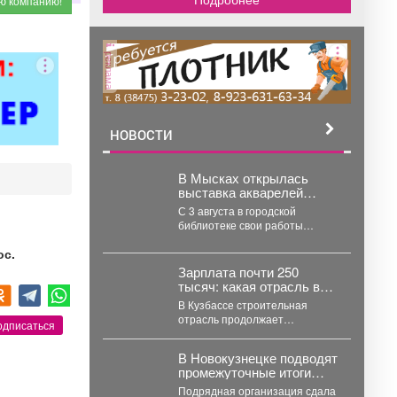
реклама
НОВОСТИ
В Мысках открылась
выставка акварелей
«Воспоминания».
С 3 августа в городской
библиотеке свои работы
представляет архитектор
ос.
Тамара Шлыкова. В
экспозиции...
Зарплата почти 250
тысяч: какая отрасль в
Кузбассе выросла на
В Кузбассе строительная
42% в доходе
отрасль продолжает
одписаться
наращивать зарплаты.
Аналитики hh.ru подвели итоги
В Новокузнецке подводят
первых семи месяцев...
промежуточные итоги
дорожного сезона.
Подрядная организация сдала