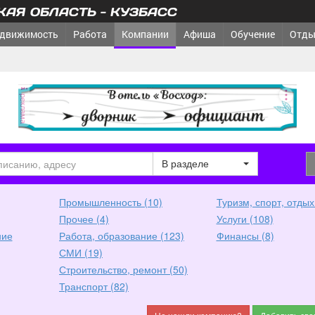
АЯ ОБЛАСТЬ - КУЗБАСС
движимость
Работа
Компании
Афиша
Обучение
Отды
ш город?
реклама
В разделе
Промышленность (10)
Туризм, спорт, отдых
Прочее (4)
Услуги (108)
ние
Работа, образование (123)
Финансы (8)
СМИ (19)
Строительство, ремонт (50)
Транспорт (82)