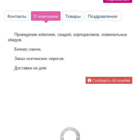
Афиша
Обучение
Проекты
Контакты
О компании
Товары
Поздравления
Проведение юбилеев, свадеб, корпоративов, поминальных
Товары
Поздравления
Погода
обедов.
Бизнес-ланчи.
Заказ осетинских пирогов.
Доставка на дом.
ТВ программа
Я - пенсионер
Сообщить об ошибке