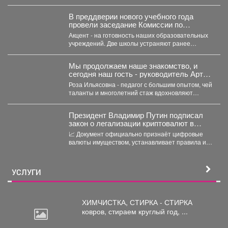
В преддверии нового учебного года
провели заседание Комиссии по
чрезвычайным ситуациям и пожарной
Акцент - на готовность наших образовательных
безопасности.
учреждений. Две школы устраняют ранее
выданные предписания. Учреждения...
Мы продолжаем наше знакомство, и
сегодня наш гость - руководитель Арт-
студии «Просто интересно» - Некрасова
Роза Ильясовна - педагог с большим опытом, чей
Роза Ильясовна.
таланты и многолетний стаж вдохновляют
участников на...
Президент Владимир Путин подписал
закон о легализации криптовалют в
России.
📈 Документ официально признаёт цифровые
валюты имуществом, устанавливает правила их
оборота и гарантирует судебную защиту...
УСЛУГИ
ХИМЧИСТКА, СТИРКА - СТИРКА
ковров,
стираем круглый год, ...