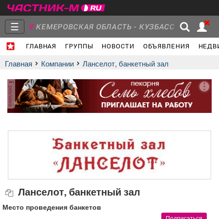
☰
КЕМЕРОВСКАЯ ОБЛАСТЬ - КУЗБАСС
ГЛАВНАЯ
ГРУППЫ
НОВОСТИ
ОБЪЯВЛЕНИЯ
НЕДВ
Главная
Группы
Новости
Главная
Компании
Ланселот, банкетный зал
реклама
Объявления
Недвижимость
Услуги
Работа
Транспорт
Компании
Ланселот, банкетный зал
Место проведения банкетов
Подписаться