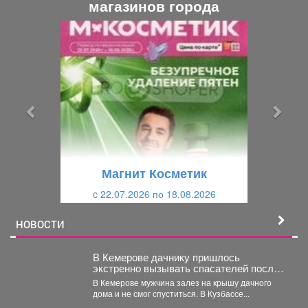
магазинов города
П
С
р
л
е
е
д
д
ы
у
д
ю
у
щ
щ
и
Магнит Косметик
и
й
c 22.07.2026 по 18.08.2026
й
НОВОСТИ
В Кемерове дачнику пришлось
экстренно вызывать спасателей после
работ на участке
В Кемерове мужчина залез на крышу дачного
дома и не смог спуститься. В Кузбассе...