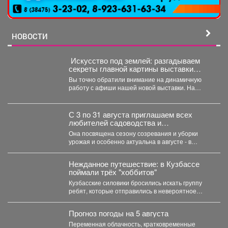
НОВОСТИ
️ Искусство под землей: разгадываем
секреты главной картины выставки
«Шахтёрская слава» автор Тамара
Вы точно обратили внимание на динамичную
Шлыкова
работу с афиши нашей новой выставки. На
первый взгляд...
С 3 по 31 августа приглашаем всех
любителей садоводства и
огородничества в библиотеку
Она посвящена сезону созревания и уборки
«Молодежная» на книжную выставку
урожая и особенно актуальна в августе - в
«Ваш урожайный участок»!
самое...
Нежданное путешествие: в Кузбассе
поймали трёх "хоббитов"
Кузбасские силовики бросились искать группу
ребят, которые отправились в невероятное
путешествие и перепутали Новосибирск с...
Прогноз погоды на 5 августа
Переменная облачность, кратковременные