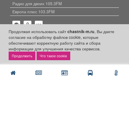
Радио для двоих 105.3FM
Европа плюс 103.3FM
Продолжая использовать сайт
chastnik-m.ru
, Вы даете
согласие на обработку файлов cookie, которые
обеспечивают корректную работу сайта и сбора
информации для улучшения качества сервисов.
Политика конфиденциальности
Что такое cookie
Публикации с пометкой «Реклама», «На правах рекламы»,
«Партнёрский проект» оплачены рекламодателем.
Редакция сайта не несет ответственности за достоверность
информации, содержащейся в рекламных материалах и
объявлениях.
+16
© 2006-2026
ООО "Частник-М"